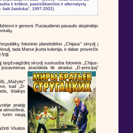
ta ir kritikos, pasireiškiančios ir alternatyvių
šalti žaisliukai“, 1997-2002).
rbštesni ir geresni. Pusiaudienio pasaulis atspindėjo
visatų.
espublikų fotoninio planetolėkio „Chijaus“ skrydį į
ėnulį, tada Marse įkurta kolonija, ir dabar proveržis
 lygį.
tarpžvaigždinį skrydį susiruošia fotoninis „Chijus-
 įsisavinimas prasideda tik atradus „D-principą“
8), „Mažylis“
ome, kad „D-
is, išlaikęs
ystėje praėję
ai atmosferai,
– turim naują
žinti Visatos