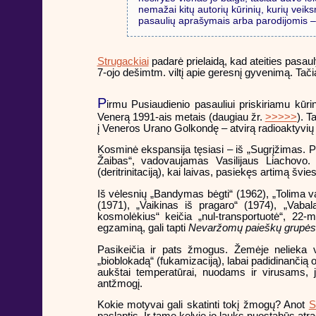
nemažai kitų autorių kūrinių, kurių veiks
pasaulių aprašymais arba parodijomis –
Strugackiai
padarė prielaidą, kad ateities pasaul
7-ojo dešimtm. viltį apie geresnį gyvenimą. Tačiau
P
irmu Pusiaudienio pasauliui priskiriamu kūrin
Venerą 1991-ais metais (daugiau žr.
>>>>>
). T
į Veneros Urano Golkondę – atvirą radioaktyvių rū
Kosminė ekspansija tęsiasi – iš „Sugrįžimas. Pu
Žaibas“, vadovaujamas Vasilijaus Liachovo. T
(deritrinitaciją), kai laivas, pasiekęs artimą švies
Iš vėlesnių „Bandymas bėgti“ (1962), „Tolima v
(1971), „Vaikinas iš pragaro“ (1974), „Vab
kosmolėkius“ keičia „nul-transportuotė“, 22
egzaminą, gali tapti
Nevaržomų paieškų grupės
Pasikeičia ir pats žmogus. Žemėje nelieka val
„bioblokadą“ (fukamizaciją), labai padidinančią 
aukštai temperatūrai, nuodams ir virusams, j
antžmogį.
Kokie motyvai gali skatinti tokį žmogų? Anot
S