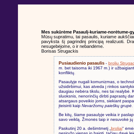
Mes sukūrėme Pasaulį-kuriame-norėtume-gyv
Mūsų supratimu, tai pasaulis, kuriame aukščiausi
pavyksta šį pagrindinį principą realizuoti. D
nesugebėjome, o ir nebandėme.
Borisas Strugackis
Pusiaudienio pasaulis
-
brolių Struga
m. bet taisoma iki 1967 m.) ir užbaigia
konfliktų.
Pasaulyje nugali komunizmas, o technol
užsidirbimui, kas atveda į rinkos santykių
daugiau nebėra tikslu, nes tai realybė. 
sluoksnis, nenorinčių dirbti paprastų dar
atsargaus poveikio joms, siekiant paspa
įteisinti kaip
Nevaržomų paieškų grupė
.
Be kitų, šiame pasaulyje veikia ir pasla
savo veiklą. Žmonės taip ir nesuvokė jų 
Paskutinį 20 a. dešimtmetį „
broliai
“ ėmės
nesiryžo vienas jo baigti, tačiau davė lei