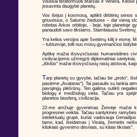
Visiškai teraformuoti Marsas ir Venera. Kitose 
įsisavinta daugybė planetų.
Vos išėjus į kosmosą, aptikti dirbtinių senos 
griuvėsius, o Saturno žieduose – dar vieną stot
robotas Arkos orbitoje, - beje, toje planetoje 
panaudoti savo tikslams. Stambiausiu Svetimų įsi
Yra kelios versijos apie Svetimų kiltį ir esmę. M
– tuštumoje, tolli nuo mūsų gyvenančios būtybės, 
Aptikę mažai išsivysčiusias humanoidines civi
civilizacijomis užmegzti diplomatiniai santykia
„iškilūs“ mažai išsivysčiusių rasių atstovai, kai
T
arp planetų su gyvybe, tačiau be „proto“, išs
pasiėmė „Avataras“). Tai pasaulis su tankia at
pavojingų plėšrūnų. Ten galima sutikti negail
biologų ir medžiotojų vieta. Tačiau yra spėj
planetos biosferą, civilizacija.
22-me amžiuje gyvenimas Žemėje mažai kei
progresinei veiklai. Tačiau santykinės ramybės
intelektualų grupė, kuriai vadovauja Genadi
tame, kad, išeidamas į Visatą, žemietis neišv
kitokiais gyvenimo dėsniais, su kitais tikslais“.