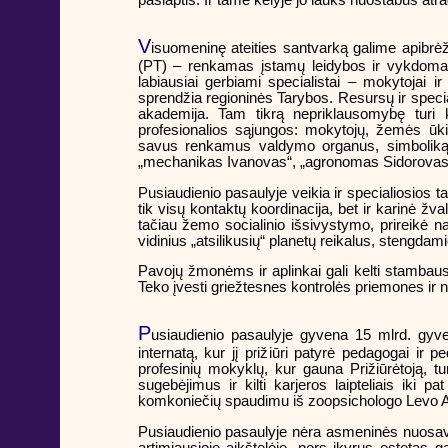
paslaptis. Ir tame kelyje jo lauks nuostabūs atra
V
isuomeninę ateities santvarką galime apibrėž
(PT) – renkamas įstamų leidybos ir vykdomasis
labiausiai gerbiami specialistai – mokytojai i
sprendžia regioninės Tarybos. Resursų ir spec
akademija. Tam tikrą nepriklausomybę turi k
profesionalios sąjungos: mokytojų, žemės ūkio,
savus renkamus valdymo organus, simboliką, m
„mechanikas Ivanovas“, „agronomas Sidorovas“
Pusiaudienio pasaulyje veikia ir specialiosios 
tik visų kontaktų koordinacija, bet ir karinė žv
tačiau žemo socialinio išsivystymo, prireikė n
vidinius „atsilikusių“ planetų reikalus, stengdam
Pavojų žmonėms ir aplinkai gali kelti stambau
Teko įvesti griežtesnes kontrolės priemones ir n
P
usiaudienio pasaulyje gyvena 15 mlrd. gyve
internatą, kur jį prižiūri patyrė pedagogai ir p
profesinių mokyklų, kur gauna Prižiūrėtoją, t
sugebėjimus ir kilti karjeros laipteliais iki 
komkoniečių spaudimu iš zoopsichologo Levo A
Pusiaudienio pasaulyje nėra asmeninės nuosavyb
artimiausioje aikštelėje, nors įkyrus estetas 