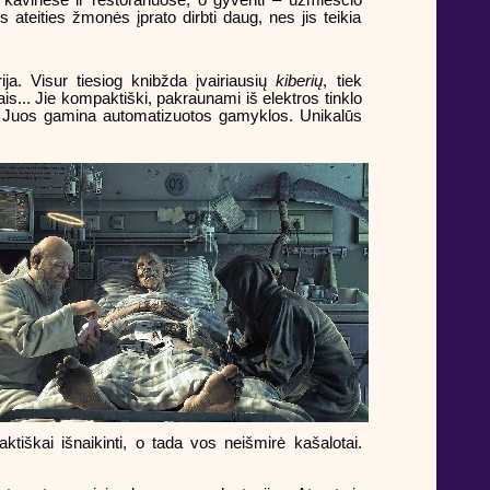
eities žmonės įprato dirbti daug, nes jis teikia
ja. Visur tiesiog knibžda įvairiausių
kiberių
, tiek
ais... Jie kompaktiški, pakraunami iš elektros tinklo
us. Juos gamina automatizuotos gamyklos. Unikalūs
ktiškai išnaikinti, o tada vos neišmirė kašalotai.