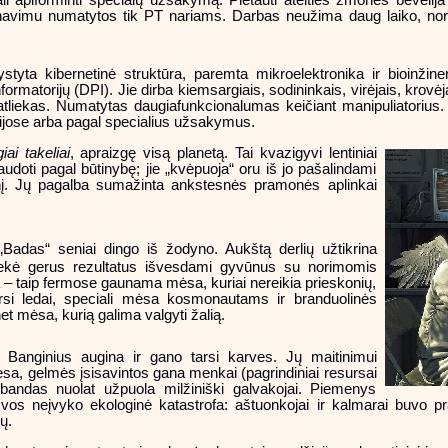
vimu numatytos tik PT nariams. Darbas neužima daug laiko, nors at
yta kibernetinė struktūra, paremta mikroelektronika ir bioinžineri
formatorijų (DPI). Jie dirba kiemsargiais, sodininkais, virėjais, krovėj
s atliekas. Numatytas daugiafunkcionalumas keičiant manipuliatori
orijose arba pagal specialius užsakymus.
iai takeliai
, apraizgę visą planetą. Tai kvazigyvi
lentiniai
audoti pagal būtinybę; jie „kvėpuoja“ oru iš jo pašalindami
nį. Jų pagalba sumažinta ankstesnės pramonės aplinkai
„Badas“ seniai dingo iš žodyno. Aukštą derlių užtikrina
asiekė gerus rezultatus išvesdami gyvūnus su norimomis
 – taip fermose gaunama mėsa, kuriai nereikia prieskonių,
tarsi ledai, speciali mėsa kosmonautams ir branduolinės
mėsa, kurią galima valgyti žalią.
anginius augina ir gano tarsi karves. Jų maitinimui
sa, gelmės įsisavintos gana menkai (pagrindiniai resursai
 bandas nuolat užpuola milžiniški galvakojai. Piemenys
vos neįvyko ekologinė katastrofa: aštuonkojai ir kalmarai buvo pra
ų.