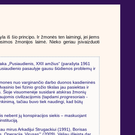
a iš šio principo. Ir žmonės ten laimingi, jei jiems
būsimos žmonijos laimė. Nieko geriau įsivaizduoti
saka „Pusiaudienis, XXII amžius“ (parašyta 1961
Pusiaudienio pasaulyje gausu šiūdienos problemų ir
a žmones nuo varginančio darbo duonos kasdieninės
asinio bei fizinio grožio tikslas jau pasiektas ir
mas. Šioje visuomenėje susidarė atskiras žmonių
naujomis civilizacijomis (tapdami
progresoriais
-
nkinimą, tačiau buvo tiek naudingi, kad būtų
ytis nebent jų konspiracijos siekis – maskuojant
stituciją.
čiau mirus Arkadijui Strugackiui (1991), Borisas
„Operacija ‚Virusas‘“ (2009). Vėliau išleista dar