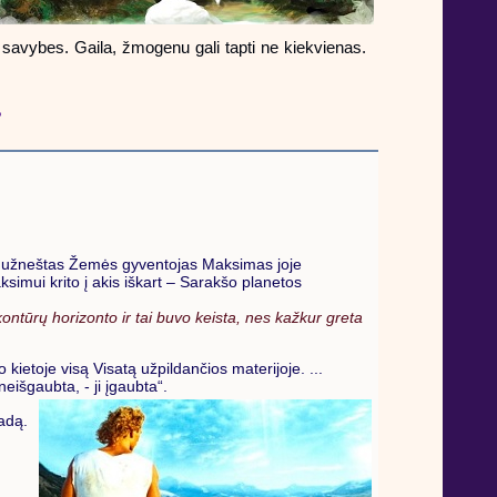
) savybes. Gaila, žmogenu gali tapti ne kiekvienas.
?
ą užneštas Žemės gyventojas Maksimas joje
simui krito į akis iškart – Sarakšo planetos
ontūrų horizonto ir tai buvo keista, nes kažkur greta
 kietoje visą Visatą užpildančios materijoje. ...
neišgaubta, - ji įgaubta“.
vadą.