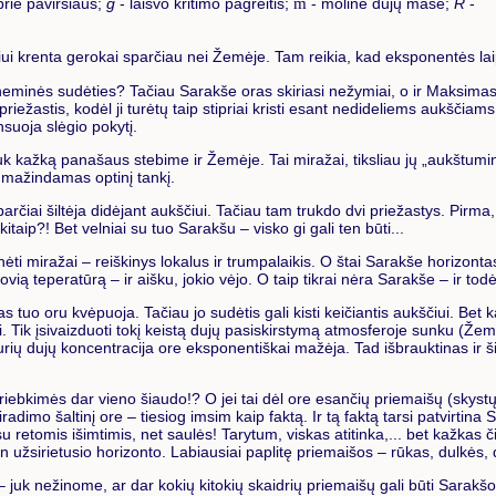
prie paviršiaus;
g
- laisvo kritimo pagreitis;
m
- molinė dujų masė;
R
-
ščiui krenta gerokai sparčiau nei Žemėje. Tam reikia, kad eksponentės laip
eminės sudėties? Tačiau Sarakše oras skiriasi nežymiai, o ir Maksimas 
ti priežastis, kodėl ji turėtų taip stipriai kristi esant nedideliems aukš
nsuoja slėgio pokytį.
uk kažką panašaus stebime ir Žemėje. Tai miražai, tiksliau jų „aukštuminė
iu mažindamas optinį tankį.
čiai šiltėja didėjant aukščiui. Tačiau tam trukdo dvi priežastys. Pirma, v
itaip?! Bet velniai su tuo Sarakšu – visko gi gali ten būti...
nėti miražai – reiškinys lokalus ir trumpalaikis. O štai Sarakše horizontas
stovią teperatūrą – ir aišku, jokio vėjo. O taip tikrai nėra Sarakše – ir
tuo oru kvėpuoja. Tačiau jo sudėtis gali kisti keičiantis aukščiui. Bet 
nui. Tik įsivaizduoti tokį keistą dujų pasiskirstymą atmosferoje sunku (Ž
t kurių dujų koncentracija ore eksponentiškai mažėja. Tad išbrauktinas ir
bkimės dar vieno šiaudo!? O jei tai dėl ore esančių priemaišų (skystų a
iradimo šaltinį ore – tiesiog imsim kaip faktą. Ir tą faktą tarsi patvirt
 retomis išimtimis, net saulės! Tarytum, viskas atitinka,... bet kažkas č
užsirietusio horizonto. Labiausiai paplitę priemaišos – rūkas, dulkės,
 juk nežinome, ar dar kokių kitokių skaidrių priemaišų gali būti Sarak