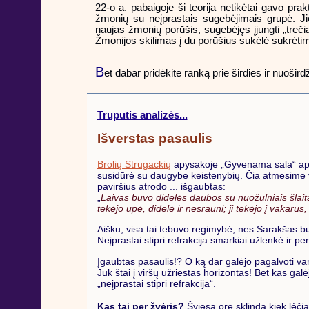
22-o a. pabaigoje ši teorija netikėtai gavo p
žmonių su neįprastais sugebėjimais grupė. 
naujas žmonių porūšis, sugebėjęs įjungti „treči
Žmonijos skilimas į du porūšius sukėlė sukrėti
B
et dabar pridėkite ranką prie širdies ir nuošird
Truputis analizės...
Išverstas pasaulis
Brolių Strugackių
apysakoje „Gyvenama sala“ apr
susidūrė su daugybe keistenybių. Čia atmesime vie
paviršius atrodo ... išgaubtas:
„
Laivas buvo didelės daubos su nuožulniais šlaita
tekėjo upė, didelė ir nesrauni; ji tekėjo į vakarus
Aišku, visa tai tebuvo regimybė, nes Sarakšas buvo 
Neįprastai stipri refrakcija smarkiai užlenkė ir per
Įgaubtas pasaulis!? O ką dar galėjo pagalvoti varg
Juk štai į viršų užriestas horizontas! Bet kas gal
„neįprastai stipri refrakcija“.
Kas tai per žvėris?
Šviesa ore sklinda kiek lėčia