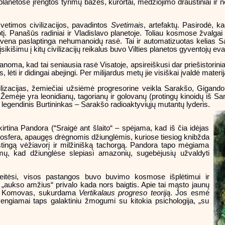
planetose įrengtos tyrimų bazės, kurortai, medžiojimo draustiniai ir 
svetimos civilizacijos, pavadintos
Svetimais
, artefaktų. Pasirodė, k
į. Panašūs radiniai ir Vladislavo planetoje. Toliau kosmose žvalgai
gyvena paslaptinga nehumanoidų rasė. Tai ir automatizuotas kelias S
kišimu į kitų civilizacijų reikalus buvo Vilties planetos gyventojų eva
anoma, kad tai seniausia rasė Visatoje, apsireiškusi dar priešistoriniai
lėti ir didingai abejingi. Per milijardus metų jie visiškai įvaldė mate
lizacijas, žemiečiai užsiėmė progresorine veikla Sarakšo, Gigando
i, Žemėje yra leonidianų, tagorianų ir golovanų (protingų kinoidų iš 
p legendinis Burtininkas – Sarakšo radioaktyviųjų mutantų lyderis.
kirtina Pandora (“Sraigė ant šlaito“ – spėjama, kad iš čia idėjas
mosfera, apaugęs drėgnomis džiunglėmis, kuriose tiesiog knibžda
estingą vėžiavorį ir milžinišką tachorgą. Pandora tapo mėgiama
imų, kad džiunglėse slepiasi amazonių, sugebėjusių užvaldyti
tėsi, visos pastangos buvo buvimo kosmose išplėtimui ir
 „aukso amžius“ privalo kada nors baigtis. Apie tai mąsto jaunų
jus Komovas, sukurdama
Vertikalaus progreso teoriją
. Jos esmė
engiamai taps galaktiniu žmogumi su kitokia psichologija, „su