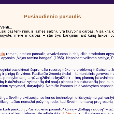
Pusiaudienio pasaulis
enti...
u pasitenkinimu ir laimės šaltiniu yra kūrybinis darbas. Visa kita kyl
raugystė, meilė ir darbas – štai trys banginiai, ant kurių laikosi 
ckių
romanų ateities pasaulis, atvaizduotas kūrinių cikle pradedant apy
nt apysaka „Vėjas ramina bangas“ (1985). Nepaisant veiksmo ateityje, 
oginiai pasiekimai išsprendžia resursų trūkumo problemą ir išlaisvin
 ir pinigų išnykimo. Pasikeičia žmonių tikslai – komunistinis gerovės ir dv
Kaip realybe tapę tarpžvaigždiniai skrydžiai ir tolimų planetų įsisavini
bų ir dažniausiai vykstančių tirti naujų planetų ir susiduriančių jose su 
rtintu vystymąsi, darytojais). Nors šie žmonės kėlė vadovybės nepasite
ptinga
Svetimų
civilizacija, su kurios technologiniu išsivystymu gali varž
tikslų, tačiau nemažai požymių rodo, kad Svetimi turi savą progresorių in
i kurti paskutinį „Pusiaudienio pasaulio“ kūrinį – „Baltąją valdovę“ – ta
dimą jį užbaigti kitiems. Rezultate išėjo
J. Verovo
ir I. Minakovo romanas 