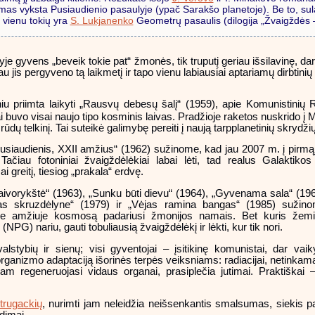
mas vyksta Pusiaudienio pasaulyje (ypač Sarakšo planetoje). Be to, sulauk
 vienu tokių yra
S. Lukjanenko
Geometrų pasaulis (dilogija „Žvaigždės – 
yje gyvens „beveik tokie pat“ žmonės, tik truputį geriau išsilavinę, da
 jis pergyveno tą laikmetį ir tapo vienu labiausiai aptariamų dirbtinių 
iu priimta laikyti „Rausvų debesų šalį“ (1959), apie Komunistinių R
ai buvo visai naujo tipo kosminis laivas. Pradžioje raketos nuskrido į M
dų telkinį. Tai suteikė galimybę pereiti į naują tarpplanetinių skrydžių
siaudienis, XXII amžius“ (1962) sužinome, kad jau 2007 m. į pirmąjį 
ačiau fotoniniai žvaigždėlėkiai labai lėti, tad realus Galaktikos
ai greitį, tiesiog „prakala“ erdvę.
aivorykštė“ (1963), „Sunku būti dievu“ (1964), „Gyvenama sala“ (196
alas skruzdėlyne“ (1979) ir „Vėjas ramina bangas“ (1985) sužin
-me amžiuje kosmosą padariusi žmonijos namais. Bet kuris žemiet
(NPG) nariu, gauti tobuliausią žvaigždėlėkį ir lėkti, kur tik nori.
stybių ir sienų; visi gyventojai – įsitikinę komunistai, dar vaik
organizmo adaptaciją išorinės terpės veiksniams: radiacijai, netinkam
am regeneruojasi vidaus organai, prasiplečia jutimai. Praktiškai 
trugackių
, nurimti jam neleidžia neišsenkantis smalsumas, siekis pa