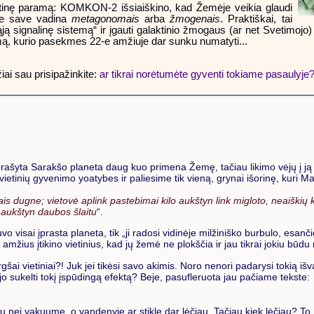
raktinę paramą: KOMKON-2 išsiaiškino, kad Žemėje veikia glaudi
Jie save vadina
metagonomais
arba
žmogenais
. Praktiškai, tai
ąją signalinę sistemą“ ir įgauti galaktinio žmogaus (ar net Svetimojo
mą, kurio pasekmes 22-e amžiuje dar sunku numatyti...
žiai sau prisipažinkite:
ar tikrai norėtumėte gyventi tokiame pasaulyje
ašyta Sarakšo planeta daug kuo primena Žemę, tačiau likimo vėjų į j
tinių gyvenimo yoatybes ir paliesime tik vieną, grynai išorinę, kuri Mak
is dugne; vietovė aplink pastebimai kilo aukštyn link migloto, neaiškių k
, aukštyn daubos šlaitu
“.
visai įprasta planeta, tik „ji radosi vidinėje milžiniško burbulo, esančio
 amžius įtikino vietinius, kad jų žemė ne plokščia ir jau tikrai jokiu būdu 
šai vietiniai?! Juk jei tikėsi savo akimis. Noro nenori padarysi tokią iš
ėjo sukelti tokį įspūdingą efektą? Beje, pasufleruota jau pačiame tekste:
u nei vakuume, o vandenyje ar stikle dar lėčiau. Tačiau kiek lėčiau? To