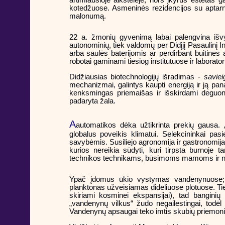
kotedžuose. Asmeninės rezidencijos su aptarna
malonumą.
22 a. žmonių gyvenimą labai palengvina išvyst
autonominių, tiek valdomų per Didįjį Pasaulinį In
arba saulės baterijomis ar perdirbant buitine
robotai gaminami tiesiog institutuose ir laborat
Didžiausias biotechnologijų išradimas -
savieig
mechanizmai, galintys kaupti energiją ir ją pan
kenksmingas priemaišas ir išskirdami deguo
padaryta žala.
A
automatikos dėka užtikrinta prekių gausa. 
globalus poveikis klimatui. Selekcininkai p
savybėmis. Susiliejo agronomija ir gastronomija
kurios nereikia sūdyti, kuri tirpsta burnoje 
technikos technikams, būsimoms mamoms ir net 
Ypač įdomus ūkio vystymas vandenynuose; B
planktonas užveisiamas dideliuose plotuose. Tie
skiriami kosminei ekspansijai), tad banginių
„vandenynų vilkus“ žudo negailestingai, todėl 
Vandenynų apsaugai teko imtis skubių priemoni