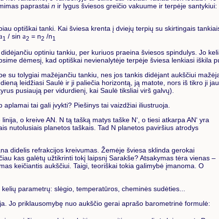
žymimas paprastai
n
ir lygus šviesos greičio vakuume ir terpėje santykiui:
abiau optiškai tanki. Kai šviesa krenta į dviejų terpių su skirtingais tankia
a
/ sin
a
= n
/n
1
2
2
1
idėjančiu optiniu tankiu, per kuriuos praeina šviesos spindulys. Jo kelią 
reipsime dėmesį, kad optiškai nevienalytėje terpėje šviesa lenkiasi iškila
pe su tolygiai mažėjančiu tankiu, nes jos tankis didėjant aukščiui mažėja.
ną leidžiasi Saulė ir ji paliečia horizontą, ją matote, nors iš tikro ji jau 
yrus pusiaują per vidurdienį, kai Saulė tiksliai virš galvų).
aplamai tai gali įvykti? Piešinys tai vaizdžiai iliustruoja.
 linija, o kreive AN. N tą tašką matys taške N‘, o tiesi atkarpa AN‘ yra
itais nutolusiais planetos taškais. Tad N planetos paviršius atrodys
 gana didelis refrakcijos kreivumas. Žemėje šviesa sklinda gerokai
Tačiau kas galėtų užtikrinti tokį laipsnį Sarakše? Atsakymas tėra vienas –
timas keičiantis aukščiui. Taigi, teoriškai tokia galimybė įmanoma. O
 kelių parametrų: slėgio, temperatūros, cheminės sudėties...
ėja. Jo priklausomybę nuo aukščio gerai aprašo barometrinė formulė: