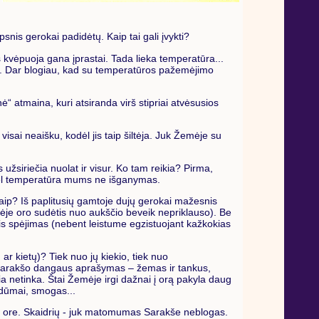
snis gerokai padidėtų. Kaip tai gali įvykti?
kvėpuoja gana įprastai. Tada lieka temperatūra...
čiams. Dar blogiau, kad su temperatūros pažemėjimo
“ atmaina, kuri atsiranda virš stipriai atvėsusios
isai neaišku, kodėl jis taip šiltėja. Juk Žemėje su
 užsiriečia nuolat ir visur. Ko tam reikia? Pirma,
 todėl temperatūra mums ne išganymas.
kaip? Iš paplitusių gamtoje dujų gerokai mažesnis
emėje oro sudėtis nuo aukščio beveik nepriklauso). Be
 šis spėjimas (nebent leistume egzistuojant kažkokias
r kietų)? Tiek nuo jų kiekio, tiek nuo
ina Sarakšo dangaus aprašymas – žemas ir tankus,
ia netinka. Štai Žemėje irgi dažnai į orą pakyla daug
 dūmai, smogas...
šo ore. Skaidrių - juk matomumas Sarakše neblogas.