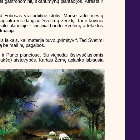
net gastronominių skanumynų plantacijos. Atrasta ir
ad Fobosas yra orbitinė stotis, Marse rado miestų
 aptinka vis daugiau Svetimų ženklų. Tai ir kovinis
aulo planetoje – vietiniai bando Svetimų artefaktus
kuacija.
s laikais, kai materija buvo „primityvi“. Tad Svetimi
riją be mašinų pagalbos.
 ir Panto planetose. Su vienodai išsivysčiusiomis
Sarakšo) atstovybės. Kartais Žemę aplanko labiausia