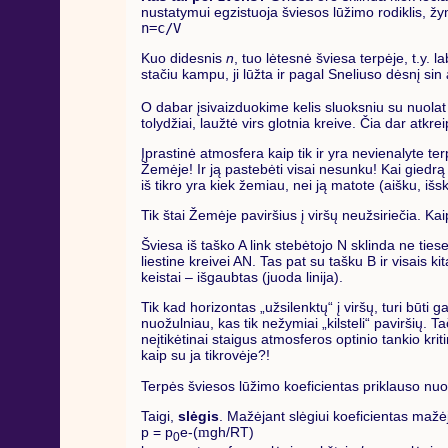
nustatymui egzistuoja šviesos lūžimo rodiklis, 
n=c/V
Kuo didesnis
n
, tuo lėtesnė šviesa terpėje, t.y. l
stačiu kampu, ji lūžta ir pagal Sneliuso dėsnį sin
O dabar įsivaizduokime kelis sluoksniu su nuolat d
tolydžiai, laužtė virs glotnia kreive. Čia dar atk
Įprastinė atmosfera kaip tik ir yra nevienalyte ter
Žemėje! Ir ją pastebėti visai nesunku! Kai giedrą die
iš tikro yra kiek žemiau, nei ją matote (aišku, išsk
Tik štai Žemėje paviršius į viršų neužsiriečia. Kaip 
Šviesa iš taško A link stebėtojo N sklinda ne tiese
liestine kreivei AN. Tas pat su tašku B ir visais k
keistai – išgaubtas (juoda linija).
Tik kad horizontas „užsilenktų“ į viršų, turi būti
nuožulniau, kas tik nežymiai „kilsteli“ paviršių. 
neįtikėtinai staigus atmosferos optinio tankio kri
kaip su ja tikrovėje?!
Terpės šviesos lūžimo koeficientas priklauso nuo
Taigi,
slėgis
. Mažėjant slėgiui koeficientas maž
p = p
e-(
m
gh/RT)
0