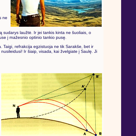
is ne
sudarys laužtė. Ir jei tankis kinta ne šuoliais, o
 puse į mažesnio optinio tankio pusę.
 Taigi, refrakcija egzistuoja ne tik Sarakše, bet ir
nusileidusi! Ir šiaip, visada, kai žvelgiate į Saulę. Ji