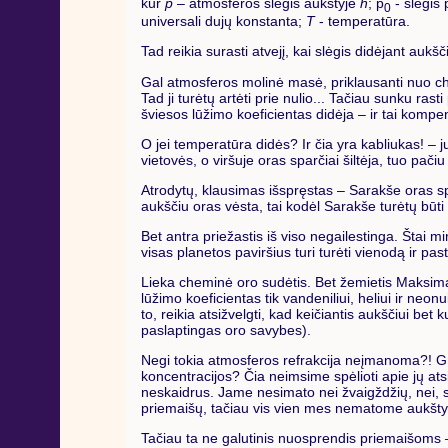
kur
p
– atmosferos slėgis aukštyje
h
; p
- slėgis 
0
universali dujų konstanta;
T
- temperatūra.
Tad reikia surasti atvejį, kai slėgis didėjant auk
Gal atmosferos molinė masė, priklausanti nuo ch
Tad ji turėtų artėti prie nulio... Tačiau sunku ras
šviesos lūžimo koeficientas didėja – ir tai kompe
O jei temperatūra didės? Ir čia yra kabliukas! – j
vietovės, o viršuje oras sparčiai šiltėja, tuo pač
Atrodytų, klausimas išspręstas – Sarakše oras spar
aukščiu oras vėsta, tai kodėl Sarakše turėtų būti k
Bet antra priežastis iš viso negailestinga. Štai mi
visas planetos paviršius turi turėti vienodą ir pa
Lieka cheminė oro sudėtis. Bet žemietis Maksimas 
lūžimo koeficientas tik vandeniliui, heliui ir neo
to, reikia atsižvelgti, kad keičiantis aukščiui be
paslaptingas oro savybes).
Negi tokia atmosferos refrakcija neįmanoma?! Grie
koncentracijos? Čia neimsime spėlioti apie jų ats
neskaidrus. Jame nesimato nei žvaigždžių, nei, su
priemaišų, tačiau vis vien mes nematome aukštyn 
Tačiau ta ne galutinis nuosprendis priemaišoms –