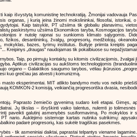
dimai.
ti kaip išvystytą komunistinę technokratiją. Žmonijai vadovauja Pas
 organas, į kurią įeina žinomi mokslininkai, filosofai, istorikai,
r gydytojai. Kaip taisyklė, PT užsiima tik globaliu planavimu, viet
ialistų paskirstymu užsiima Ekonomikos taryba, Kosmogacijos taryba
olonijos ir nutolę rajonai su sunkiomis klimato sąlygomis. Didel
 fizikos, desantininkų, žvalgų, progresorių, medžiotojų, okeanolog
okyklas, bazes, tyrimų institutus. Buityje priimta kreiptis paga
... Kreipinys „draugas“ naudojamas tik pokalbiuose su nepažįstama
tarnybos. Taip, po pirmųjų kontaktų su kitomis civilizacijomis, žvalga
algyba. Aptikus civilizacijas su aukštoms technologijomis (branduolini
aujo organo – Galaktikos saugumo tarybos, vėliau įkūrusios „progreso
iesi kuo greičiau jas atvesti į komunizmą.
s masto eksperimentai. MIT atlikto bandymo metu vos nekilo prieši
aują KOMKON-2 komisiją, veikiančią progresoriška dvasia, nesibodinčia
ntojų. Paprasto žemiečio gyvenimą sudaro keli etapai. Gimęs, ap
ediatrai. Jų tikslas – išryškinti vaiko talentus, nulemti jo tolimesnės
urintį paveikti galutinį asmenybės susiformavimą. Po mokyklos ir 
pat PT nario. Auklėjimo sistemoje kartais nutinka sutrikimų: apysa
balkino padarė progresorių, kas sukėlė tragiškas pasekmes.
ės - tik asmeniniai daiktai, paprastai telpantys viename lagamine. 
gali apiforminti specialų užsakymą. Pietauti ateities žmonės beveli