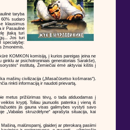
aulinė taryba
 o 60% sudaro
ose klausimus
 ir Pasaulinė
ę įtaką turi
ų... Jos turi
l specialybę:
is žmonėmis.
i įkūrė KOMKON komisiją, į kurios pareigas įeina ne
u ginklu ar psichotroniniais generatoriais Sarakše),
rystės“ institutą. Žemiečiai ėmė aktyviai kištis į
ška mašinų civilizacija („Masačūsetso košmaras“).
 rinkti informaciją ir naudoti prievartą.
ie metus prižiūrimas tėvų, o tada atiduodamas į
 veiklos kryptį. Toliau jaunuolis patenka į vieną iš
stažuotės jis gauna visas galimybes vystyti savo
koje „Vabalas skruzdėlyne“ aprašyta situacija, kai
Mašiną, malūnsparnį, glaiderį ar pterokarą pasiimi
ja kavinėse ir restoranuose, o gyventi – užmiesčio