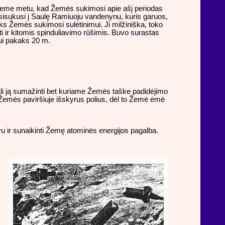
 Žeme metu, kad Žemės sukimosi apie ašį periodas
sisukusi į Saulę Ramiuoju vandenynu, kuris garuos,
iks Žemės sukimosi sulėtinimui. Ji milžiniška, toko
 ir kitomis spinduliavimo rūšimis. Buvo surastas
ui pakaks 20 m.
li ją sumažinti bet kuriame Žemės taške padidėjimo
e Žemės paviršiuje išskyrus polius, dėl to Žemė ėmė
ivu ir sunaikinti Žemę atominės energijos pagalba.