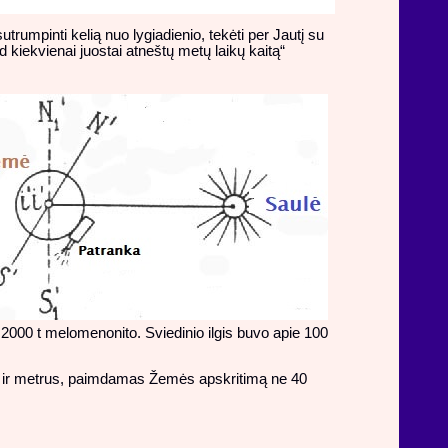
sutrumpinti kelią nuo lygiadienio, tekėti per Jautį su
d kiekvienai juostai atneštų metų laikų kaitą“
ė 2000 t melomenonito. Sviedinio ilgis buvo apie 100
us ir metrus, paimdamas Žemės apskritimą ne 40