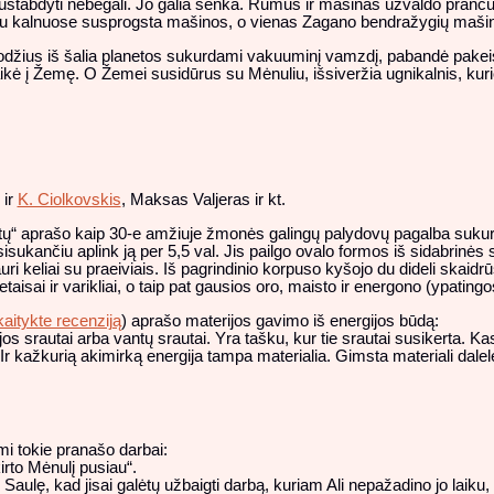
ustabdyti nebegali. Jo galia senka. Rūmus ir mašinas užvaldo prancūza
čiau kalnuose susprogsta mašinos, o vienas Zagano bendražygių maš
rodžius iš šalia planetos sukurdami vakuuminį vamzdį, pabandė pakei
ė į Žemę. O Žemei susidūrus su Mėnuliu, išsiveržia ugnikalnis, kurio
, ir
K. Ciolkovskis
, Maksas Valjeras ir kt.
tų“ aprašo kaip 30-e amžiuje žmonės galingų palydovų pagalba sukuri
ukančiu aplink ją per 5,5 val. Jis pailgo ovalo formos iš sidabrinės sp
auri keliai su praeiviais. Iš pagrindinio korpuso kyšojo du dideli ska
prietaisai ir varikliai, o taip pat gausios oro, maisto ir energono (ypati
kaitykte recenziją
) aprašo materijos gavimo iš energijos būdą:
jos srautai arba vantų srautai. Yra tašku, kur tie srautai susikerta. 
 Ir kažkurią akimirką energija tampa materialia. Gimsta materiali dalel
i tokie pranašo darbai:
rto Mėnulį pusiau“.
aulę, kad jisai galėtų užbaigti darbą, kuriam Ali nepažadino jo laiku,