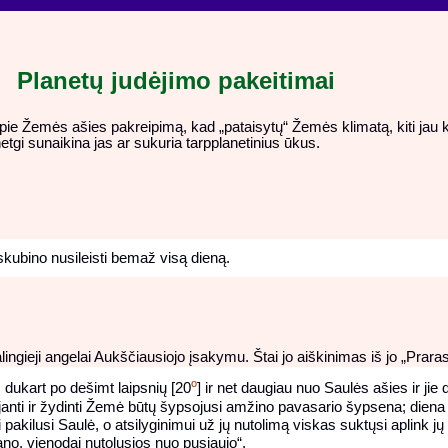
Planetų judėjimo pakeitimai
pie Žemės ašies pakreipimą, kad „pataisytų“ Žemės klimatą, kiti jau ke
etgi sunaikina jas ar sukuria tarpplanetinius ūkus.
skubino nusileisti bemaž visą dieną.
ingieji angelai Aukščiausiojo įsakymu. Štai jo aiškinimas iš jo „Prara
o
dukart po dešimt laipsnių [20
] ir net daugiau nuo Saulės ašies ir ji
janti ir žydinti Žemė būtų šypsojusi amžino pavasario šypsena; diena b
pakilusi Saulė, o atsilyginimui už jų nutolimą viskas suktųsi aplink jų 
no, vienodai nutolusios nuo pusiaujo“.