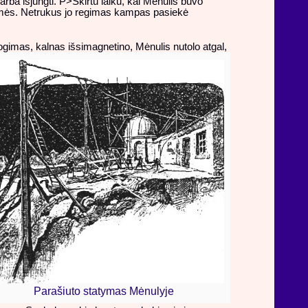
arba išjungti. P>Skirtu laiku, kai Mėnulis buvo
e Žemės. Netrukus jo regimas kampas pasiekė
imas, kalnas išsimagnetino, Mėnulis nutolo atgal,
Parašiuto statymas Mėnulyje