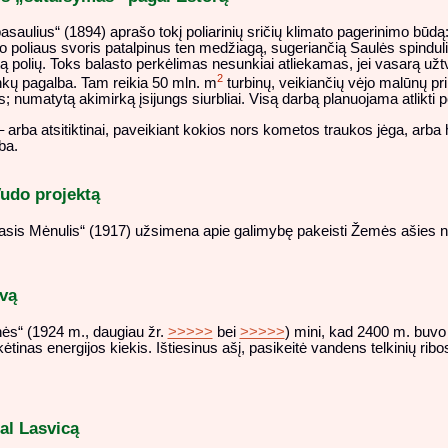
saulius“ (1894) aprašo tokį poliarinių sričių klimato pagerinimo būdą
o poliaus svoris patalpinus ten medžiagą, sugeriančią Saulės spinduliu
tą polių. Toks balasto perkėlimas nesunkiai atliekamas, jei vasarą už
2
nkų pagalba. Tam reikia 50 mln. m
turbinų, veikiančių vėjo malūnų pri
s; numatytą akimirką įsijungs siurbliai. Visą darbą planuojama atlikti 
rba atsitiktinai, paveikiant kokios nors kometos traukos jėga, arba 
ba.
udo projektą
asis Mėnulis“ (1917) užsimena apie galimybę pakeisti Žemės ašies nu
vą
s“ (1924 m., daugiau žr.
>>>>>
bei
>>>>>
) mini, kad 2400 m. buvo 
inas energijos kiekis. Ištiesinus ašį, pasikeitė vandens telkinių ribo
al Lasvicą