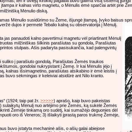
dymas; ten ir dviejų kirtiklių pagalba buvo galima visą sistemą įjungti 
ista įtampa ir kalnas virto magnetu, o Mėnulis ėmė sparčiai artėt pri
 milžinišką Mėnulio diską.
amas Mėnulio susidūrimo su Žeme, išjungė įtampą. Įvyko baisus sprog
veržė dujos ir permetė Tebalio kalną su observatorija į Mėnulį.
a jas panaudoti kalno pavertimui magnetu vėl priartinant Mėnulį
uotas milžiniškas šilkinis parašiutas su gondola, Parašiutas
iprintos stulpais. Ašis padaryta pasisukančia, kad palengvintų
ai suliko į parašiuto gondolą. Parašiutas Žemės traukos
štumos, gondolai nukrypstant į Žemę. Ir kai Mėnulis įėjo į
 kalnas išsimagnetino, parašiutas atsikabino ir ėmė leistis į
 buvo sėkmingas ir keleiviai atsidūrė ant Nilo kranto.
s“ (1924; taip pat žr.
>>>>>
) aprašo, kaip buvo pakeistas
) sulaikytų Mėnulį nuo artėjimo prie Žemės, ką sukėlė Žemės
ikrinti Žemėje tinkamą oro sudėtį, kai sumažėjo deguonies dėl
uoti oro iš Veneros; 3) išlaikyti įprastą paros trukmę Žemėje,
aus buvo įstatyta mechaninė ašis, o ašių galai abiejose