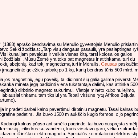
 (1888) aprašo bendravimą su Mėnulio gyventojais Mėnulio prisiarti
o Sekki žodžiais: „Tarp visų dangaus pasaulių yra paslaptingas ryš
i kūnai jam pavaldūs ir veikia vienas kitą, tarsi kolosalios galios
i žodžiais: „Mūsų Žemė yra toks pat magnetas ir atitinkamai turi du
jokių abejonių, kad tokį magnetizmą turi ir Mėnulis.
Gausas
paskaičia
 įmagnetinto geležies gabalų po 1 kg, kurių bendras tūris 500 mlrd. 
jos magnetinių jėgų poveikį, tai didinant šių galią galima priversti Mė
 pakanka minėtą jėgą padidinti viena tūkstantąja dalimi, kas atitinka 500
grindu) dirbtinio magneto sukūrimui. Vietoje minėto kubo nuliejimo,
 labiausiai tinkamu tam tikslui yra Tebali viršūnė rytų Afrikos Bejuda
artumo).
ja ir pradėti darbai kalno pavertimui dirbtiniu magnetu. Tasai kalnas buv
geografine padėtimi. Jis buvo 1500 m aukščio kūgio formos, o jo pagri
s. Kadangi kalnas pūpso ant smėlio pagrindo, tai buvo nuspręsta smėlį
kreipusių į cilindrus su vandeniu, kuris virsdavo garu, vėliau sukurdam
rsdavo milžinišku elektromagnetu. Specialūs komutatoriai elektros stip