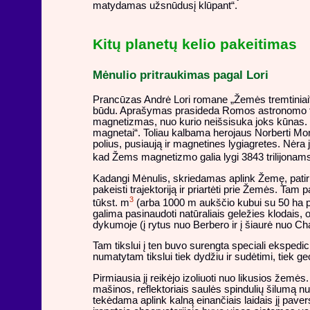
matydamas užsnūdusį klūpant“.
Kitų planetų kelio pakeitimas
Mėnulio pritraukimas pagal Lori
Prancūzas Andrė Lori romane „Žemės tremtiniai“
būdu. Aprašymas prasideda Romos astronomo tėv
magnetizmas, nuo kurio neišsisuka joks kūnas. Vis
magnetai“. Toliau kalbama herojaus Norberti Mon
polius, pusiaują ir magnetines lygiagretes. Nėra 
kad Žems magnetizmo galia lygi 3843 trilijonams
Kadangi Mėnulis, skriedamas aplink Žemę, patiria 
pakeisti trajektoriją ir priartėti prie Žemės. Tam
3
tūkst. m
(arba 1000 m aukščio kubui su 50 ha pa
galima pasinaudoti natūraliais geležies klodais, o
dykumoje (į rytus nuo Berbero ir į šiaurė nuo Ch
Tam tikslui į ten buvo surengta speciali ekspedici
numatytam tikslui tiek dydžiu ir sudėtimi, tiek 
Pirmiausia jį reikėjo izoliuoti nuo likusios žemė
mašinos, reflektoriais saulės spindulių šilumą nu
tekėdama aplink kalną einančiais laidais jį pave