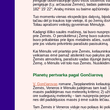
įrengtoje observatorijoje buvo visos sistemos val
perigėjuje (t.y. arčiausiai Žemės), laidais pale
o
182
15‘ 22‘‘. Arabų minios su baime apžiūrinėjo
Tuo momentu vienas ekspedicijos dalyvių, bijod
tačiau dėl jo traukos toje vietoje, iš
po žemių išsi
Toliau aprašomi veikėjų gyvenimas Mėnulyje.
Kadangi išliko saulės mašinos, tai buvo nuspręst
prie Žemės. O persikėlimui į Žemę buvo sukonstr
buvo prikabintas prie ilgos metalinės ašies, sust
prie jos vidurio pritvirtinto parašiuto pasisukimą.
Kai Mėnulis vėl priartėjo prie Žemės, keliaunink
veikiamas ėmė pamaž atsilenkti nuo pakylos plok
Žemės atmosferą, parašiuto vadas išjungė įtampą,
Žemę, o Mėnulis vėl tolo nuo Žemės. Nusileidimas
Planetų pertvarka pagal Gončiarovą
V. Gončiarovas
romane „Tarpplanetinis keliautoja
Žemės, Veneros ir Mėnulio judėjimas tam kad: 1
masės padidėjimas nuo meteoritų kritimo; 2) užt
ore sudegusių meteoritų – tam nuspręsta perpump
nes dėl padidėjusios masės ji ėmė suktis lėčiau.
Tam Žemės ir Veneros viduje nuo poliaus iki poli