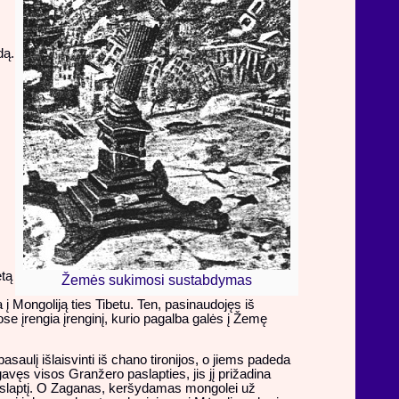
dą.
etą
Žemės sukimosi sustabdymas
į Mongoliją ties Tibetu. Ten, pasinaudojęs iš
se įrengia įrenginį, kurio pagalba galės į Žemę
aulį išlaisvinti iš chano tironijos, o jiems padeda
vęs visos Granžero paslapties, jis jį prižadina
 paslaptį. O Zaganas, keršydamas mongolei už