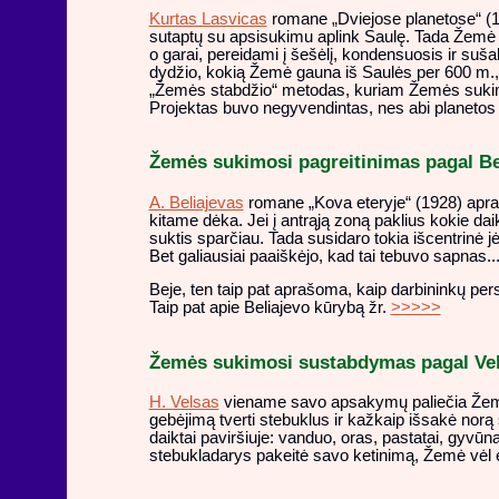
Kurtas Lasvicas
romane „Dviejose planetose“ (1
sutaptų su apsisukimu aplink Saulę. Tada Žemė 
o garai, pereidami į šešėlį, kondensuosis ir suš
dydžio, kokią Žemė gauna iš Saulės per 600 m., 
„Žemės stabdžio“ metodas, kuriam Žemės sukim
Projektas buvo negyvendintas, nes abi planetos p
Žemės sukimosi pagreitinimas pagal Be
A. Beliajevas
romane „Kova eteryje“ (1928) apraš
kitame dėka. Jei į antrąją zoną paklius kokie da
suktis sparčiau. Tada susidaro tokia išcentrinė
Bet galiausiai paaiškėjo, kad tai tebuvo sapnas..
Beje, ten taip pat aprašoma, kaip darbininkų pers
Taip pat apie Beliajevo kūrybą žr.
>>>>>
Žemės sukimosi sustabdymas pagal Ve
H. Velsas
viename savo apsakymų paliečia Žemė
gebėjimą tverti stebuklus ir kažkaip išsakė norą 
daiktai paviršiuje: vanduo, oras, pastatai, gyvūn
stebukladarys pakeitė savo ketinimą, Žemė vėl ė