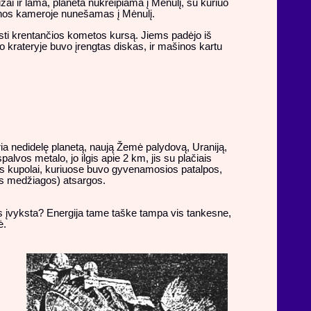
i ir lama, planeta nukreipiama į Mėnulį, su kuriuo
inos kameroje nunešamas į Mėnulį.
sti krentančios kometos kursą. Jiems padėjo iš
 krateryje buvo įrengtas diskas, ir mašinos kartu
a nedidelę planetą, naują Žemė palydovą, Uraniją,
alvos metalo, jo ilgis apie 2 km, jis su plačiais
idrūs kupolai, kuriuose buvo gyvenamosios patalpos,
ngos medžiagos) atsargos.
Kas įvyksta? Energija tame taške tampa vis tankesne,
ė.