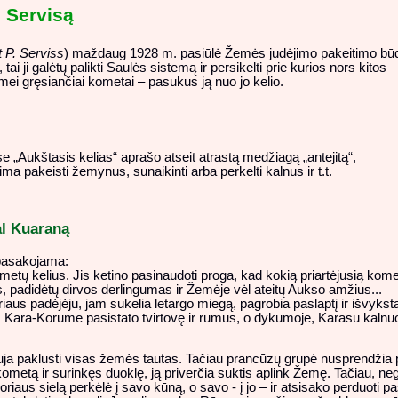
 Servisą
t P. Serviss
) maždaug 1928 m. pasiūlė Žemės judėjimo pakeitimo bū
i ji galėtų palikti Saulės sistemą ir persikelti prie kurios nors kitos
mei gręsiančiai kometai – pasukus ją nuo jo kelio.
e „Aukštasis kelias“ aprašo atseit atrastą medžiagą „antejitą“,
a pakeisti žemynus, sunaikinti arba perkelti kalnus ir t.t.
al Kuaraną
pasakojama:
etų kelius. Jis ketino pasinaudoti proga, kad kokią priartėjusią kom
 padidėtų dirvos derlingumas ir Žemėje vėl ateitų Aukso amžius...
us padėjėju, jam sukelia letargo miegą, pagrobia paslaptį ir išvyksta 
is, Kara-Korume pasistato tvirtovę ir rūmus, o dykumoje, Karasu kalnuo
uja paklusti visas žemės tautas. Tačiau prancūzų grupė nusprendžia pas
etą ir surinkęs duoklę, ją priverčia suktis aplink Žemę. Tačiau, nega
riaus sielą perkėlė į savo kūną, o savo - į jo – ir atsisako perduoti