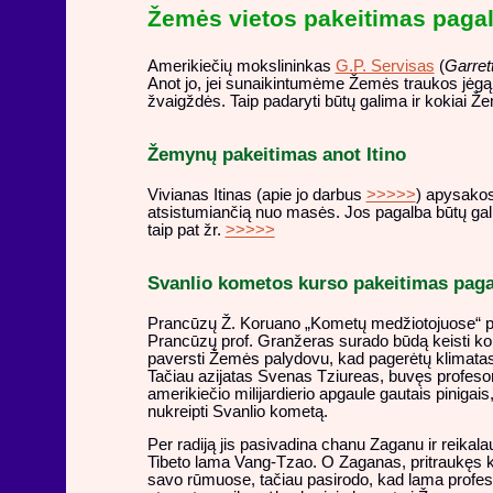
Žemės vietos pakeitimas pagal
Amerikiečių mokslininkas
G.P. Servisas
(
Garret
Anot jo, jei sunaikintumėme Žemės traukos jėgą, ta
žvaigždės. Taip padaryti būtų galima ir kokiai Že
Žemynų pakeitimas anot Itino
Vivianas Itinas (apie jo darbus
>>>>>
) apysakos
atsistumiančią nuo masės. Jos pagalba būtų galim
taip pat žr.
>>>>>
Svanlio kometos kurso pakeitimas pag
Prancūzų Ž. Koruano „Kometų medžiotojuose“ 
Prancūzų prof. Granžeras surado būdą keisti kom
paversti Žemės palydovu, kad pagerėtų klimatas,
Tačiau azijatas Svenas Tziureas, buvęs profesoria
amerikiečio milijardierio apgaule gautais piniga
nukreipti Svanlio kometą.
Per radiją jis pasivadina chanu Zaganu ir reikala
Tibeto lama Vang-Tzao. O Zaganas, pritraukęs kom
savo rūmuose, tačiau pasirodo, kad lama profeso