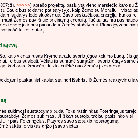
897; žr.
>>>>>
) aprašo projektą, pasiūlytą vieno marsiečio karo su
su Saule bus tokiame pat sąryšyje, kaip Žemė su Mėnuliu – visad at
aldami sudarys ledo sluoksnius. Buvo paskaičiuota energija, kurios re
imant Žemės paviršiuje prieinamą energiją. Tačiau galima pasinaudoti
osi energija ir bus panaudota Žemės stabdymui. Plano įgyvendinim
asirašė taikos sutartį.
liajevą
o, kaip vienas rusas Kryme atrado svorio jėgos keitimo būdą. Jis ga
iktai, jie bus suslėgti. Vėliau jis sumanė sumažinti svorio jėgą visam
 jėga, kad oras, žmonės, daiktai nulėkė nuo Žemės į kosmosą...
.
ekiojami paskutiniai kapitalistai nori išskristi iš Žemės reaktyviniu la
lsą
s sukimosi sustabdymo būdą. Toks raštininkas Foteringėjus turėjo
sustabdyti Žemės sukimąsi. Ji iškart sustojo, tačiau pasislinko visi
ai... ir pats Foteringėjus, Patyręs savo stebuklo nepatogumą,
mė suktis, o viskas grįžo į savo vietas.