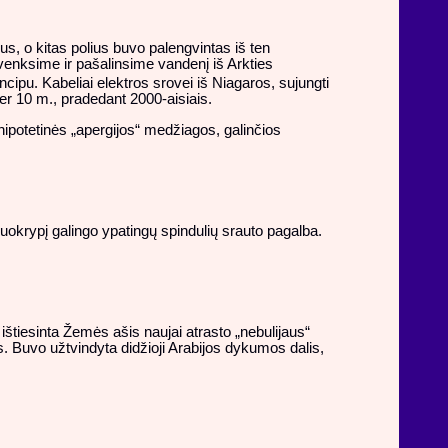
:
s, o kitas polius buvo palengvintas iš ten
tvenksime ir pašalinsime vandenį iš Arkties
ncipu. Kabeliai elektros srovei iš Niagaros, sujungti
per 10 m., pradedant 2000-aisiais.
hipotetinės „apergijos“ medžiagos, galinčios
okrypį galingo ypatingų spindulių srauto pagalba.
ištiesinta Žemės ašis naujai atrasto „nebulijaus“
s. Buvo užtvindyta didžioji Arabijos dykumos dalis,