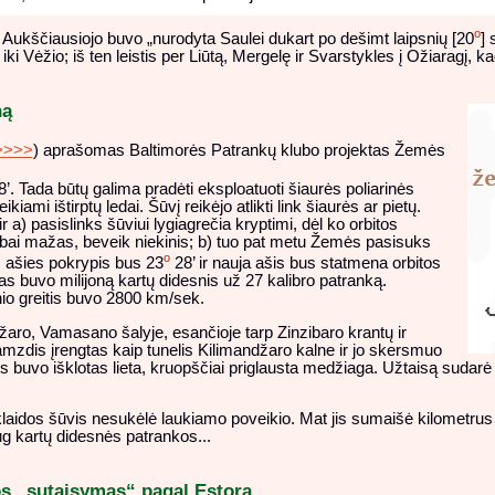
o
kščiausiojo buvo „nurodyta Saulei dukart po dešimt laipsnių [20
] 
ki Vėžio; iš ten leistis per Liūtą, Mergelę ir Svarstykles į Ožiaragį, ka
ną
>>>>
) aprašomas Baltimorės Patrankų klubo projektas Žemės
’. Tada būtų galima pradėti eksploatuoti šiaurės poliarinės
kiami ištirptų ledai. Šūvį reikėjo atlikti link šiaurės ar pietų.
 a) pasislinks šūviui lygiagrečia kryptimi, dėl ko orbitos
 labai mažas, beveik niekinis; b) tuo pat metu Žemės pasisuks
o
s ašies pokrypis bus 23
28’ ir nauja ašis bus statmena orbitos
as buvo milijoną kartų didesnis už 27 kalibro patranką.
nio greitis buvo 2800 km/sek.
džaro, Vamasano šalyje, esančioje tarp Zinzibaro krantų ir
amzdis įrengtas kaip tunelis Kilimandžaro kalne ir jo skersmuo
us buvo išklotas lieta, kruopščiai priglausta medžiaga. Užtaisą sudar
klaidos šūvis nesukėlė laukiamo poveikio. Mat jis sumaišė kilometr
aug kartų didesnės patrankos...
s „sutaisymas“ pagal Estorą