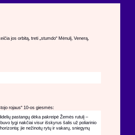
ičia jos orbitą, treti „stumdo“ Mėnulį, Venerą,
stojo rojaus“ 10-os giesmės:
e didelių pastangų dėka pakreipė Žemės rutulį –
uvo lygi nakčiai visur išskyrus šalis už poliarinio
horizontą: jie nežinotų rytų ir vakarų, sniegynų