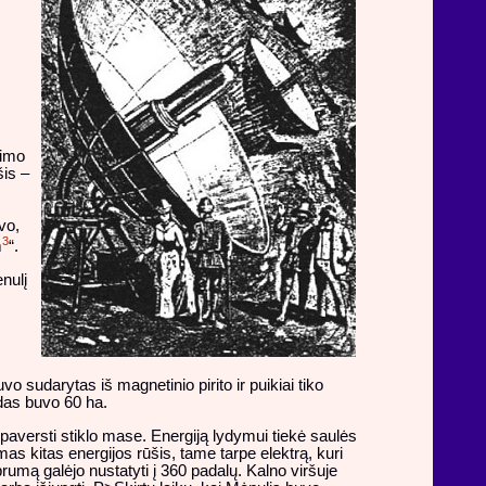
nimo
is –
vo,
3
m
“.
nulį
o sudarytas iš magnetinio pirito ir puikiai tiko
ndas buvo 60 ha.
 paversti stiklo mase. Energiją lydymui tiekė saulės
as kitas energijos rūšis, tame tarpe elektrą, kuri
rumą galėjo nustatyti į 360 padalų. Kalno viršuje