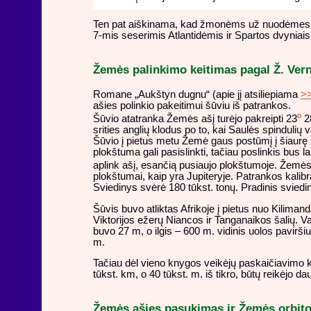
Ten pat aiškinama, kad žmonėms už nuodėmes Au
7-mis seserimis Atlantidėmis ir Spartos dvyniais i
Žemės palinkimo keitimas pagal Ž. Ver
Romane „Aukštyn dugnu“ (apie jį atsiliepiama
>
ašies polinkio pakeitimui šūviu iš patrankos.
o
Šūvio atatranka Žemės ašį turėjo pakreipti 23
28
srities anglių klodus po to, kai Saulės spindulių vei
Šūvio į pietus metu Žemė gaus postūmį į šiaurę ir
plokštuma gali pasislinkti, tačiau poslinkis bus
aplink ašį, esančią pusiaujo plokštumoje. Žemė
plokštumai, kaip yra Jupiteryje. Patrankos kalibr
Sviedinys svėrė 180 tūkst. tonų. Pradinis sviedi
Šūvis buvo atliktas Afrikoje į pietus nuo Kiliman
Viktorijos ežerų Niancos ir Tanganaikos šalių. V
buvo 27 m, o ilgis – 600 m. vidinis uolos pavirši
m.
Tačiau dėl vieno knygos veikėjų paskaičiavimo 
tūkst. km, o 40 tūkst. m. iš tikro, būtų reikėjo d
Žemės ašies pasukimas ir Žemės orbito