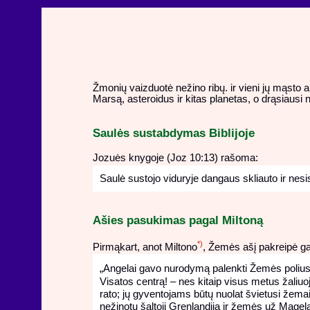
Žmonių vaizduotė nežino ribų. ir vieni jų mąsto a
Marsą, asteroidus ir kitas planetas, o drąsiausi n
Saulės sustabdymas Biblijoje
Jozuės knygoje (Joz 10:13) rašoma:
Saulė sustojo viduryje dangaus skliauto ir nesi
Ašies pasukimas pagal Miltoną
*)
Pirmąkart, anot Miltono
, Žemės ašį pakreipė gal
„Angelai gavo nurodymą palenkti Žemės polius 
Visatos centrą! – nes kitaip visus metus žaliuo
rato; jų gyventojams būtų nuolat švietusi žemai 
nežinotų šaltoji Grenlandija ir žemės už Magela