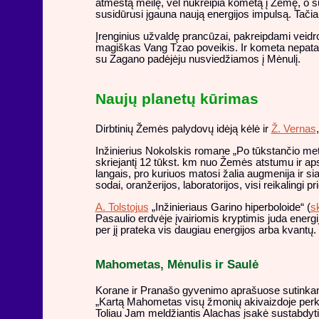
atmestą meilę, vėl nukreipia kometą į Žemę, o s
susidūrusi įgauna naują energijos impulsą. Ta
Įrenginius užvaldę prancūzai, pakreipdami veid
magiškas Vang Tzao poveikis. Ir kometa nepataik
su Zagano padėjėju nusviedžiamos į Mėnulį.
Naujų planetų kūrimas
Dirbtinių Žemės palydovų idėją kėlė ir
Ž. Vernas
Inžinierius Nokolskis romane „Po tūkstančio me
skriejantį 12 tūkst. km nuo Žemės atstumu ir apsis
langais, pro kuriuos matosi žalia augmenija ir si
sodai, oranžerijos, laboratorijos, visi reikalingi 
A. Tolstojus
„Inžinieriaus Garino hiperboloide“ (
s
Pasaulio erdvėje įvairiomis kryptimis juda energi
per jį prateka vis daugiau energijos arba kvantų.
Mahometas, Mėnulis ir Saulė
Korane ir Pranašo gyvenimo aprašuose sutinkam
„Kartą Mahometas visų žmonių akivaizdoje perki
Toliau Jam meldžiantis Alachas įsakė sustabdyti S