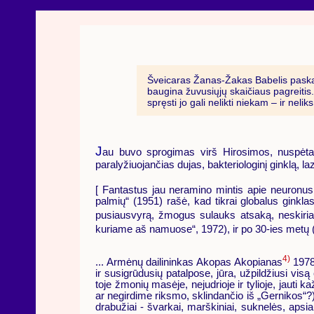
Šveicaras Žanas-Žakas Babelis paskaič
baugina žuvusiųjų skaičiaus pagreitis
spręsti jo gali nelikti niekam – ir neli
J
au buvo sprogimas virš Hirosimos, nuspėta
paralyžiuojančias dujas, bakteriologinį ginklą, la
[ Fantastus jau neramino mintis apie neuronus,
palmių“ (1951) rašė, kad tikrai globalus ginkl
pusiausvyrą, žmogus sulauks atsaką, neskirian
kuriame aš namuose“, 1972), ir po 30-ies metų 
4)
... Armėnų dailininkas Akopas Akopianas
1978 
ir susigrūdusių patalpose, jūra, užpildžiusi visą 
toje žmonių masėje, nejudrioje ir tylioje, jauti
ar negirdime riksmo, sklindančio iš „Gernikos“?)
drabužiai - švarkai, marškiniai, suknelės, apsia