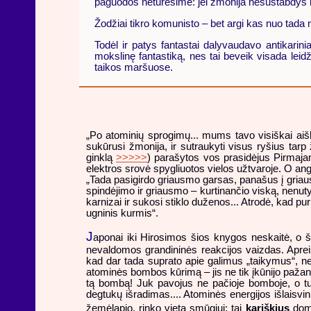
paguodos neturėsime: jei žmonija nesustabdys k
Žodžiai tikro komunisto – bet argi kas nuo tada
Todėl ir patys fantastai dalyvaudavo antikarin
mokslinę fantastiką, nes tai beveik visada leid
taikos maršuose.
„Po atominių sprogimų... mums tavo visiškai aišk
sukūrusi žmonija, ir sutraukyti visus ryšius tar
ginklą
>>>>>
) parašytos vos prasidėjus Pirmajam
elektros srovė spygliuotos vielos užtvaroje. O angl
„Tada pasigirdo griausmo garsas, panašus į griaus
spindėjimo ir griausmo – kurtinančio viską, nenutyl
karnizai ir sukosi stiklo duženos... Atrodė, kad p
ugninis kurmis“.
J
aponai iki Hirosimos šios knygos neskaitė, o š
nevaldomos grandininės reakcijos vaizdas. Apreišk
kad dar tada suprato apie galimus „taikymus“, 
atominės bombos kūrimą – jis ne tik įkūnijo pažangia
tą bombą! Juk pavojus ne pačioje bomboje, o tuos
degtukų išradimas.... Atominės energijos išlaisvi
žemėlapio, rinko vietą smūgiui: tai
kariškius
domi