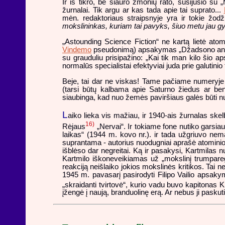
Ir iš tikro, be siauro žmonių rato, susijusio su 
žurnalai. Tik argu ar kas tada apie tai suprato...
mėn. redaktoriaus straipsnyje yra ir tokie žodži
mokslininkas, kuriam tai pavyks, šiuo metu jau g
„Astounding Science Fiction“ ne kartą lietė at
Vindemo
pseudonimą) apsakymas „Džadsono anihiliat
su grauduliu prisipažino: „Kai tik man kilo šio ap
normalūs specialistai efektyviai juda prie galutinio
Beje, tai dar ne viskas! Tame pačiame numeryje buvo
(tarsi būtų kalbama apie Saturno žiedus ar ben
siaubinga, kad nuo žemės paviršiaus galės būti nušl
L
aiko lieka vis mažiau, ir 1940-ais žurnalas ske
16)
Rėjaus
„Nervai“. Ir tokiame fone nutiko garsia
laikas“ (1944 m. kovo nr.). ir tada užgriuvo nema
suprantama - autorius nuodugniai aprašė atominio 
išblėso dar negreitai. Ką ir pasakysi, Kartmilas 
Kartmilo iškoneveikiamas už „mokslinį trumparegi
reakciją neišlaiko jokios mokslinės kritikos. Tai n
1945 m. pavasarį pasirodyti Filipo Vailio apsaky
„skraidanti tvirtovė“, kurio vadu buvo kapitonas K
įžengė į naują, branduolinę erą. Ar nebus ji paskut