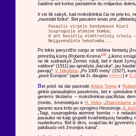
žaidime ant kortos pastatėme du milijardus dolerių
Ir vis tik sakyti, kad mokslininkai čia ne prie ko, 
„nuostabi fizika“. Bet pasukim ienas prie „diletantų
Pasaulis virpėjo bandymuose Kiuri

Susprogusia atomine bomba;

O ant bevielių elektroninių srovių –

Po tokio pavyzdžio vargu ar stebina fantastų įž
14)
primirštą
kūrinį (Roberto Kromio
„Likimo smūgis
ne tik sudraskyti Žemės rutulį, bet ir duoti žym
valdove“ (1911) jau aprašyta „bazuka“, jau šaudan
pavojų“:
V. Nikolskio
„Po 1000 metų“ (1927), kur
„pusė Europos“ (apie tai žr. daugiau
>>>>>
) ir
V. 
B
et prieš tai dar pasirodė
Artūro Treino
ir
Robert
ginklo panaudojimo pasekmės, bet ir spindulinė lig
geriems tikslams – mokslininkas-pacifistas demons
(mintis, šmėstelėjusi ir
H. Velso
„
Išlaisvintame p
garanto aura krito po sprogimo Hirosimoje.
A. Az
„Taigi, susprogdinta atominė bomba – ir nelaukta
pasauliui ne kaip grupelė kvaištelėjusių fanatikų;
nuolankumu. Bet iš tikro, svajočiau iki gyvenimo p
pakibusio virš žmonijos kaina“.