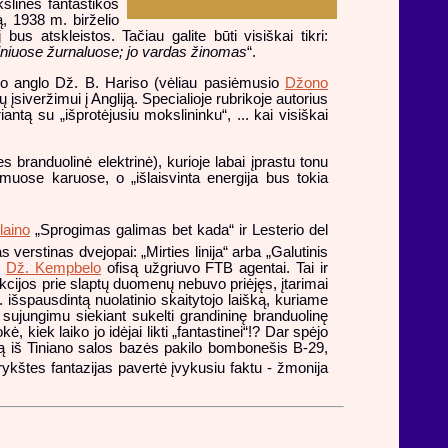
kslinės fantastikos
, 1938 m. birželio
s atskleistos. Tačiau galite būti visiškai tikri:
liniuose žurnaluose; jo vardas žinomas
“.
uno anglo Dž. B. Hariso (vėliau pasiėmusio
Džono
iveržimui į Angliją. Specialioje rubrikoje autorius
ntą su „išprotėjusiu mokslininku“, ... kai visiškai
s branduolinė elektrinė), kurioje labai įprastu tonu
uose karuose, o „išlaisvinta energija bus tokia
laino
„Sprogimas galimas bet kada“ ir Lesterio del
 verstinas dvejopai: „Mirties linija“ arba „Galutinis
į
Dž. Kempbelo
ofisą užgriuvo FTB agentai. Tai ir
kcijos prie slaptų duomenų nebuvo priėjęs, įtarimai
. išspausdintą nuolatinio skaitytojo laišką, kuriame
 sujungimu siekiant sukelti grandininę branduolinę
ė, kiek laiko jo idėjai likti „fantastinei“!? Dar spėjo
tą iš Tiniano salos bazės pakilo bombonešis B-29,
rykštes fantazijas pavertė įvykusiu faktu - žmonija