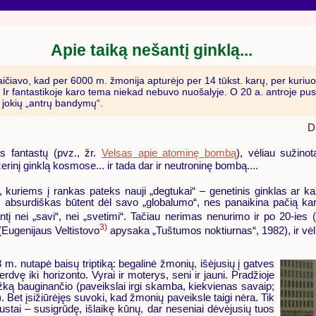
Apie taiką nešantį ginklą...
iavo, kad per 6000 m. žmonija apturėjo per 14 tūkst. karų, per kuriuos
. Ir fantastikoje karo tema niekad nebuvo nuošalyje. O 20 a. antroje pu
ks jokių „antrų bandymų“.
D
s fantastų (pvz., žr.
Velsas apie atominę bombą
), vėliau sužinot
zerinį ginklą kosmose... ir tada dar ir neutroninę bombą....
 kuriems į rankas pateks nauji „degtukai“ – genetinis ginklas ar ka
as absurdiškas būtent dėl savo „globalumo“, nes panaikina pačią ka
tį nei „savi“, nei „svetimi“. Tačiau nerimas nenurimo ir po 20-ies
3)
(Eugenijaus Veltistovo
apysaka „Tuštumos noktiurnas“, 1982), ir vėli
m. nutapė baisų triptiką: begalinė žmonių, išėjusių į gatves
erdvę iki horizonto. Vyrai ir moterys, seni ir jauni. Pradžioje
 kažką bauginančio (paveikslai irgi skamba, kiekvienas savaip;
. Bet įsižiūrėjęs suvoki, kad žmonių paveiksle taigi nėra. Tik
ustai – susigrūdę, išlaikę kūnų, dar neseniai dėvėjusių tuos