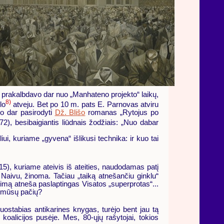
ą prakalbdavo dar nuo „Manhateno projekto“ laikų,
8)
lo
atveju. Bet po 10 m. pats E. Parnovas atviru
jo dar pasirodyti
Dž. Blišo
romanas „Rytojus po
72), besibaigiantis liūdnais žodžiais: „Nuo dabar
i, kuriame „gyvena“ išlikusi technika: ir kuo tai
), kuriame ateivis iš ateities, naudodamas patį
. Naivu, žinoma. Tačiau „taiką atnešančiu ginklu“
imą atneša paslaptingas Visatos „superprotas“...
e mūsų pačių?
 nuostabias antikarines knygas, turėjo bent jau tą
 koalicijos pusėje. Mes, 80-ųjų rašytojai, tokios