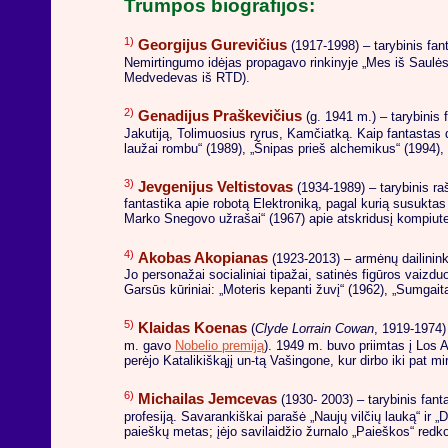
Trumpos biografijos:
1)
Georgijus Gurevičius
(1917-1998) – tarybinis fan
Nemirtingumo idėjas propagavo rinkinyje „Mes iš Saulės
Medvedevas iš RTD).
2)
Genadijus Praškevičius
(g. 1941 m.) – tarybinis 
Jakutiją, Tolimuosius ryrus, Kamčiatką. Kaip fantastas d
laužai rombu“ (1989), „Šnipas prieš alchemikus“ (1994), „
3)
Jevgenijus Veltistovas
(1934-1989) – tarybinis ra
fantastika apie robotą Elektroniką, pagal kurią susukta
Marko Snegovo užrašai“ (1967) apie atskridusį kompiuter
4)
Akobas Akopianas
(1923-2013) – armėnų dailinin
Jo personažai socialiniai tipažai, satinės figūros vaizd
Garsūs kūriniai: „Moteris kepanti žuvį“ (1962), „Sumgait
5)
Klaidas Koenas
(
Clyde Lorrain Cowan
, 1919-1974)
m. gavo
Nobelio premiją
). 1949 m. buvo priimtas į Los 
perėjo Katalikiškąjį un-tą Vašingone, kur dirbo iki pat mir
6)
Michailas Jemcevas
(1930- 2003) – tarybinis fan
profesiją. Savarankiškai parašė „Naujų vilčių lauką“ ir 
paieškų metas; įėjo savilaidžio žurnalo „Paieškos“ redko