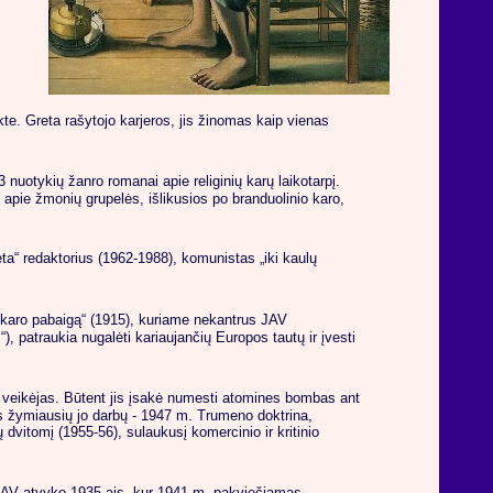
te. Greta rašytojo karjeros, jis žinomas kaip vienas
 nuotykių žanro romanai apie religinių karų laikotarpį.
 apie žmonių grupelės, išlikusios po branduolinio karo,
zeta“ redaktorius (1962-1988), komunistas „iki kaulų
jo karo pabaigą“ (1915), kuriame nekantrus JAV
, patraukia nugalėti kariaujančių Europos tautų ir įvesti
s veikėjas. Būtent jis įsakė numesti atomines bombas ant
nas žymiausių jo darbų - 1947 m. Trumeno doktrina,
 dvitomį (1955-56), sulaukusį komercinio ir kritinio
Į JAV atvyko 1935-ais, kur 1941 m. pakviečiamas