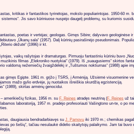
tastas, kritikas ir fantastikos tyrinėtojas, mokslo populiarintojas. 1950-60 m
 sistemos“. Jis savo kūriniuose nuspėjo daugelį problemų, su kuriomis susidu
fantastas, poetas ir vertėjas; geologas. Gimęs Sibire; dalyvavo geologinėse i
ebiutavo „Ūkanų sala“ (1957). Dalį kūrinių pasirašinėjo pseudonimais. Populiar
Riterio dėžutė“ (1996) ir kt.
šytojas, vaikų rašytojas ir dramaturgas. Pirmuoju fantastiniu kūriniu buvo „Nu
s muzikinis filmas „Elekroniko nuotykiai“ (1979). Iš „suaugusiems“ skirtos fan
io valdomą nežemiečių žvaigždėlėkį ir „Tuštumos noktiurnas“ (1988) apie impe
kas gimęs Egipte. 1961 m. grįžo į TSRS, į Armėniją. Užsiėmė visuomenine vei
uojamos mažo gylio erdvėje, jų nuotaikos išreiškia skurdžią egzistenciją.
as“ (1989), skirtas armėnų genocidui.
 – amerikiečių fizikas, 1956 m. su
F. Reines
atradęs neutriną (
F. Reines
už ta
Alabamos laboratoriją, 1957 m. pradėjo profesoriauti Vašingtono un-te, o po m
ties.
tastas, daugiausia bendradarbiavęs su
J. Parnovu
iki 1970 m.; chemikas pagal
„Dievas po šešių“, tačiau nesulaukė didelio skaitytojų palaikymo. Jam tai buvo 
legiją.