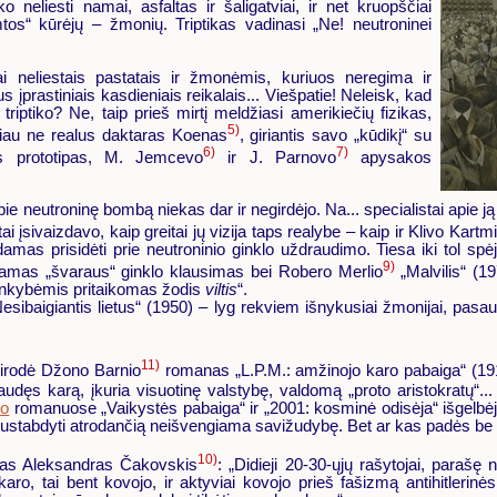
o neliesti namai, asfaltas ir šaligatviai, ir net kruopščiai
mtos“ kūrėjų – žmonių. Triptikas vadinasi „Ne! neutroninei
i neliestais pastatais ir žmonėmis, kuriuos neregima ir
 įprastiniais kasdieniais reikalais... Viešpatie! Neleisk, kad
 triptiko? Ne, taip prieš mirtį meldžiasi amerikiečių fizikas,
5)
ačiau ne realus daktaras Koenas
, giriantis savo „kūdikį“ su
6)
7)
nis prototipas, M. Jemcevo
ir J. Parnovo
apysakos
e neutroninę bombą niekas dar ir negirdėjo. Na... specialistai apie j
i įsivaizdavo, kaip greitai jų vizija taps realybe – kaip ir Klivo Kartmi
damas prisidėti prie neutroninio ginklo uždraudimo. Tiesa iki tol spė
9)
iamas „švaraus“ ginklo klausimas bei Robero Merlio
„Malvilis“ (19
 aplinkybėmis pritaikomas žodis
viltis
“.
baigiantis lietus“ (1950) – lyg rekviem išnykusiai žmonijai, pasauliu
11)
asirodė Džono Barnio
romanas „L.P.M.: amžinojo karo pabaiga“ (1915
raudęs karą, įkuria visuotinę valstybę, valdomą „proto aristokratų“..
ko
romanuose „Vaikystės pabaiga“ ir „2001: kosminė odisėja“ išgelbėj
 sustabdyti atrodančią neišvengiama savižudybę. Bet ar kas padės b
10)
tas Aleksandras Čakovskis
: „Didieji 20-30-ųjų rašytojai, parašę
aro, tai bent kovojo, ir aktyviai kovojo prieš fašizmą antihitlerinės