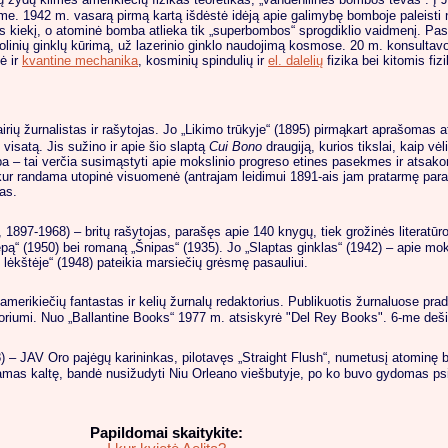
e. 1942 m. vasarą pirmą kartą išdėstė idėją apie galimybę bomboje paleisti n
os kiekį, o atominė bomba atlieka tik „superbombos“ sprogdiklio vaidmenį. Pasi
linių ginklų kūrimą, už lazerinio ginklo naudojimą kosmose. 20 m. konsultavo 
ė ir
kvantine mechanika
, kosminių spindulių ir
el. dalelių
fizika bei kitomis fi
irių žurnalistas ir rašytojas. Jo „Likimo trūkyje“ (1895) pirmąkart aprašomas a
 visatą. Jis sužino ir apie šio slaptą
Cui Bono
draugiją, kurios tikslai, kaip vė
iba – tai verčia susimąstyti apie mokslinio progreso etines pasekmes ir atsa
, kur randama utopinė visuomenė (antrajam leidimui 1891-ais jam pratarmę pa
fas.
, 1897-1968) – britų rašytojas, parašęs apie 140 knygų, tiek grožinės literatūro
pą“ (1950) bei romaną „Šnipas“ (1935). Jo „Slaptas ginklas“ (1942) – apie moks
je lėkštėje“ (1948) pateikia marsiečių grėsmę pasauliui.
amerikiečių fantastas ir kelių žurnalų redaktorius. Publikuotis žurnaluose pra
aktoriumi. Nuo „Ballantine Books“ 1977 m. atsiskyrė "Del Rey Books". 6-me d
) – JAV Oro pajėgų karininkas, pilotavęs „Straight Flush“, numetusį atominę 
amas kaltę, bandė nusižudyti Niu Orleano viešbutyje, po ko buvo gydomas psic
Papildomai skaitykite: