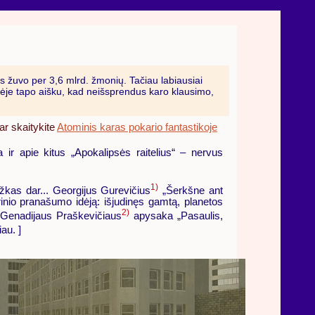
 žuvo per 3,6 mlrd. žmonių. Tačiau labiausiai
sėje tapo aišku, kad neišsprendus karo klausimo,
ar skaitykite
Atominis karas pokario fantastikoje
a ir apie kitus „Apokalipsės raitelius“ – nervus
1)
žkas dar... Georgijus Gurevičius
„Šerkšne ant
rinio pranašumo idėją: išjudinęs gamtą, planetos
2)
 (Genadijaus Praškevičiaus
apysaka „Pasaulis,
au. ]