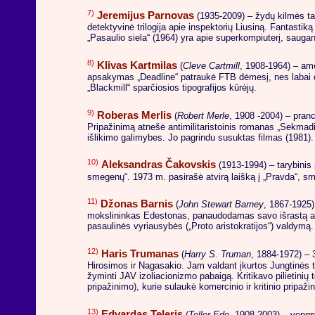
7)
Jeremijus Parnovas
(1935-2009) – žydų kilmės tar
detektyvinė trilogija apie inspektorių Liusiną. Fantasti
„Pasaulio siela“ (1964) yra apie superkompiuterį, sauga
8)
Klivas Kartmilas
(
Cleve Cartmill
, 1908-1964) – ame
apsakymas „Deadline“ patraukė FTB dėmesį, nes labai det
„Blackmill“ sparčiosios tipografijos kūrėjų.
9)
Roberas Merlis
(
Robert Merle
, 1908 -2004) – pranc
Pripažinimą atnešė antimilitaristoinis romanas „Sekmadie
išlikimo galimybes. Jo pagrindu susuktas filmas (1981).
10)
Aleksandras Čakovskis
(1913-1994) – tarybinis p
smegenų“. 1973 m. pasirašė atvirą laišką į „Pravda“, sm
11)
Džonas Barnis
(
John Stewart Barney
, 1867-1925)
mokslininkas Edestonas, panaudodamas savo išrastą antigr
pasaulinės vyriausybės („Proto aristokratijos“) valdymą.
12)
Haris Trumanas
(
Harry S. Truman
, 1884-1972) – 
Hirosimos ir Nagasakio. Jam valdant įkurtos Jungtinės ta
žyminti JAV izoliacionizmo pabaigą. Kritikavo pilietinių 
pripažinimo), kurie sulaukė komercinio ir kritinio pripaži
13)
Edvardas Teleris
(
Teller Ede
, 1908-2003) – vengr