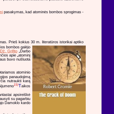
mi
pasakymas, kad atominės bombos sprogimas -
inas. Prieš kokius 30 m. literatūros istorikai aptiko
sios bombos galėjo
s
Dž. Grifito
„Darbo
nčios apie „atominį
aus buvo nušluota
tariamos atominio
ergijos panaudojimą
rčia nutraukti karą
T
15)
 Njumeno
aikos
ntastai apsireiškė
lausyti su pagarbiu
naujo Damoklo kardo