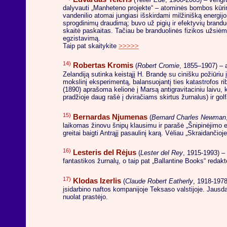
dalyvauti „Manheteno projekte“ – atominės bombos kūrim
vandenilio atomai jungiasi išskirdami milžinišką energij
sprogdinimų draudimą; buvo už pigių ir efektyvių branduo
skaitė paskaitas. Tačiau be branduolinės fizikos užsiėm
egzistavimą.
Taip pat skaitykite
>>>>>
14)
Robertas Kromis
(
Robert Cromie
, 1855–1907) – a
Zelandiją sutinka keistąjį H. Brandę su cinišku požiūriu į
mokslinį eksperimentą, balansuojantį ties katastrofos r
(1890) aprašoma kelionė į Marsą antigravitaciniu laivu
pradžioje daug rašė į dviračiams skirtus žurnalus) ir gol
15)
Bernardas Njumenas
(
Bernard Charles Newman
laikomas žinovu šnipų klausimu ir parašė „Šnipinėjimo e
greitai baigti Antrąjį pasaulinį karą. Vėliau „Skraidančio
16)
Lesteris del Rėjus
(
Lester del Rey
, 1915-1993) – 
fantastikos žurnalų, o taip pat „Ballantine Books“ red
17)
Klodas Izerlis
(
Claude Robert Eatherly
, 1918-1978
įsidarbino naftos kompanijoje Teksaso valstijoje. Jausd
nuolat prastėjo.