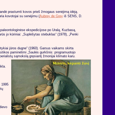
. bandė prastumti kovos prieš žmogaus senėjimą idėją.
ria kovotojai su senėjimu (
Aubrey de Grey
iš SENS, D.
r paleontologinėse ekspedicijose po Uralą, Kuzbasą,
ūs jo kūriniai: „Suplėšytas stebuklas“ (1978), „Penki
otykiai jūros dugne“ (1960). Garsus vaikams skirta
tastikos paminėtimi „Saulės gurkšnis: programuotojo
rialistų sąmokslą gręsiantį žmonijai klimato karu.
kla.
i 1995
etų
dievo