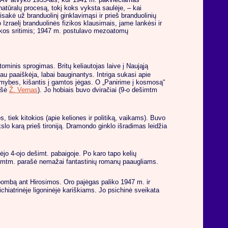
atūralų procesą, tokį koks vyksta saulėje, – kai
sakė už branduolinį ginklavimąsi ir prieš branduolinių
Izraelį branduolinės fizikos klausimais, jame lankėsi ir
zikos sritimis; 1947 m. postulavo mezoatomų
tominis sprogimas. Britų keliautojas laive į Naująją
liau paaiškėja, labai bauginantys. Intriga sukasi apie
komybes, kišantis į gamtos jėgas. O „Panirime į kosmosą“
rašė
Ž. Vernas
). Jo hobiais buvo dviračiai (9-o dešimtm
s, tiek kitokios (apie keliones ir politiką, vaikams). Buvo
lo karą prieš tironiją. Dramondo ginklo išradimas leidžia
dėjo 4-ojo dešimt. pabaigoje. Po karo tapo kelių
ešimtm. parašė nemažai fantastinių romanų paaugliams.
bombą ant Hirosimos. Oro pajėgas paliko 1947 m. ir
hiatrinėje ligoninėjė kariškiams. Jo psichinė sveikata