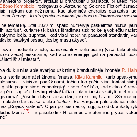
„Manheteno projektu“, arčiausiai branduolinių paslapčių priartėjo mo
Džono Kempbelo
, redagavusio „Astounding Science Fiction“ žurnalą
ai: „niekam dar nežinoma, kad atominės energijos paslaptys tuoj bu
yvena Žemėje. Jo straipsniai reguliariai pasirodo atitinkamuose moks
ominę tematiką. Štai 1939 m. spalio numeryje paskelbtas niūrus ja
orius“, kuriame tik baisus išradimas užkirto kelią vokiečių nacistų įs
sakymo idėja, supratau, kad visai nebūtina panaudoti standartinį varia
 tikslo: ištaškyti pasaulį tiesiog mūsų akyse“.
 ir nedidelė žinutė, paaiškinanti viršelio piešinį (visai taiki ateitie
zolo žiedą) aiškinama, kad atomo energiją galima panaudoti būsim
uoti ištisi miestai“.
lbia du kūrinius apie avarijos užkirtimą branduolinėje įmonėje
R. Hain
usia istorija su mažai žinomu fantastu
Klivu Kartmilu
, kurio apsakymas
lonumai – visiškai paaiškinami, tačiau tuo pačiu visai fantastiniai: 
ginklo pagaminimo technologiją! Ir nors išaiškėjo, kad niekas iš reda
nuspėjo ir aprašė
tiesiog viską
! tačiau linksmiausia skaityti po 4 mėn
škumą“: „Visi tie dalykėliai su dviejų iki-kritinių Urano- 235 masių
e mokslinė fantastika, o tikra
fentezi
“. Bet vargu ar pats autorius nutuok
mas „Rojaus krateris“. O jau po pusmečio, rugpjūčio 6 d. ankstų ry
17)
lodas Izerlis
– ir pasuko link Hirosimos... ir atominis grybas vaka
inė?!