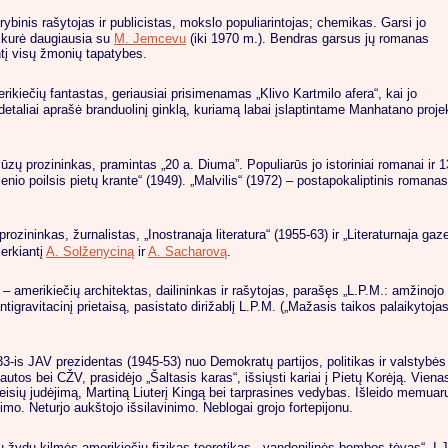
ybinis rašytojas ir publicistas, mokslo populiarintojas; chemikas. Garsi jo
ką kurė daugiausia su
M. Jemcevu
(iki 1970 m.). Bendras garsus jų romanas
ntį visų žmonių tapatybes.
rikiečių fantastas, geriausiai prisimenamas „Klivo Kartmilo afera“, kai jo
aliai aprašė branduolinį ginklą, kuriamą labai įslaptintame Manhatano projek
ūzų prozininkas, pramintas „20 a. Diuma”. Populiarūs jo istoriniai romanai ir 13
nio poilsis pietų krante“ (1949). „Malvilis“ (1972) – postapokaliptinis romanas
rozininkas, žurnalistas, „Inostranaja literatura“ (1955-63) ir „Literaturnaja ga
erkiantį
A. Solženyciną
ir
A. Sacharovą
.
 – amerikiečių architektas, dailininkas ir rašytojas, parašęs „L.P.M.: amžino
avitacinį prietaisą, pasistato dirižablį L.P.M. („Mažasis taikos palaikytojas“)
33-is JAV prezidentas (1945-53) nuo Demokratų partijos, politikas ir valstybė
utos bei CŽV, prasidėjo „Šaltasis karas“, išsiųsti kariai į Pietų Korėją. Vie
teisių judėjimą, Martiną Liuterį Kingą bei tarprasines vedybas. Išleido memuarų
nimo. Neturjo aukštojo išsilavinimo. Neblogai grojo fortepijonu.
ų žydų kilmės amerikiečių fizikas teoretikas, „vandenilinės bombos tėvas“. 