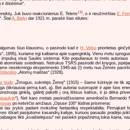
 ir išlošėme“.
13)
nereiktų. Juk buvo reakcionierius E. Teleris
, o ir neužmirštas
E. Fer
“. Štai
A. Bielyj
dar 1921 m. parašė šias eilutes:
valgumas šiuo klausimu, o pasirodo kad ir
H. Velso
prioritetas ginčyt
“, 1895), kuriame irgi kalbama apie superginklą. Vienu metu sprogu
ų impulsą visai Saulės sistemai. Kito populiaraus to meto autoriau
ti atominiais sviediniais. Netrukus TSRS pasirodė dvi knygos, įspėja
iame nesėkmingo eksperimento 1945-ais (!) metu nuo Žemės pavirši
Orlovskio
„Atomų maištas“ (1928).
o Vudo
„Žmogus, sukrėtęs Žemę“ (1915) – šiame kūrinyje ne tik ap
a (tikriausiai pirmą kart, ą). Bet autoriai susimąstė ir apie šios en
truoja ginklą, galintį pakelti į orą ištisus kalnus, ir jo dėka prive
asaulyje
“). Net karo metais pasirodžiusiame amerikiečio Bernardo
imovas
po ketvirčio amžiaus „Opuse 100“ liūdnai prisimena:
i tas įvykis padarė mokslinę fantastiką respektabilia. Pirmąkart fa
 mes iškart pasijutome kasandrų kailyje, kuriuos pasaulis pradėjo įsik
abaigos likti „kvaištelėjusiu“ nei pasiekti pripažinimą tokia kaina, 