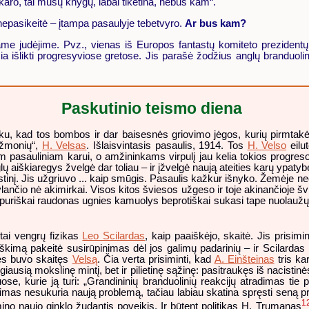
aro, tai mūsų knygų, labai tikėtina, nebus kam“.
 nepasikeitė – įtampa pasaulyje tebetvyro.
Ar bus kam?
iame judėjime. Pvz., vienas iš Europos fantastų komiteto prezident
žia išlikti progresyviose gretose. Jis parašė žodžius anglų branduol
Paskutinio teismo diena
u, kad tos bombos ir dar baisesnės griovimo jėgos, kurių pirmtakėmi
p žmonių“,
H. Velsas
. Išlaisvintasis pasaulis, 1914. Tos
H. Velso
eilut
 pasauliniam karui, o amžininkams virpulį jau kelia tokios progreso
ų aiškiaregys žvelgė dar toliau – ir įžvelgė naują ateities karų ypatyb
tinį. Jis užgriuvo ... kaip smūgis. Pasaulis kažkur išnyko. Žemėje n
ančio nė akimirkai. Visos kitos šviesos užgeso ir toje akinančioje švie
urpuriškai raudonas ugnies kamuolys beprotiškai sukasi tape nuolaužų v
tai vengrų fizikas
Leo Scilardas
, kaip paaiškėjo, skaitė. Jis prisim
imą pakeitė susirūpinimas dėl jos galimų padarinių – ir Scilardas nu
nes buvo skaitęs
Velsą
. Čia verta prisiminti, kad
A. Einšteinas
tris ka
usią mokslinę mintį, bet ir pilietinę sąžinę: pasitraukęs iš nacistinės
e, kurie ją turi: „Grandininių branduolinių reakcijų atradimas tie 
nimas nesukuria naują problemą, tačiau labiau skatina spręsti seną pr
1
no naujo ginklo žudantis poveikis. Ir būtent politikas H. Trumanas