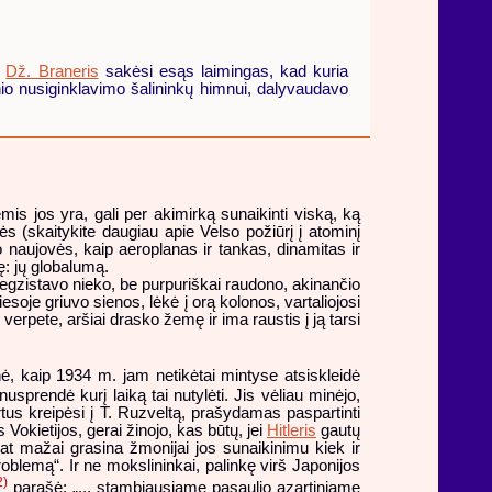
ų
Dž. Braneris
sakėsi esąs laimingas, kad kuria
inio nusiginklavimo šalininkų himnui, dalyvaudavo
s jos yra, gali per akimirką sunaikinti viską, ką
ės (skaitykite daugiau apie Velso požiūrį į atominį
 naujovės, kaip aeroplanas ir tankas, dinamitas ir
ę: jų globalumą.
eegzistavo nieko, be purpuriškai raudono, akinančio
soje griuvo sienos, lėkė į orą kolonos, vartaliojosi
erpete, aršiai drasko žemę ir ima raustis į ją tarsi
inė, kaip 1934 m. jam netikėtai mintyse atsiskleidė
sprendė kurį laiką tai nutylėti. Jis vėliau minėjo,
rtus kreipėsi į T. Ruzveltą, prašydamas paspartinti
 Vokietijos, gerai žinojo, kas būtų, jei
Hitleris
gautų
pat mažai grasina žmonijai jos sunaikinimu kiek ir
oblemą“. Ir ne mokslininkai, palinkę virš Japonijos
2)
parašė: „... stambiausiame pasaulio azartiniame