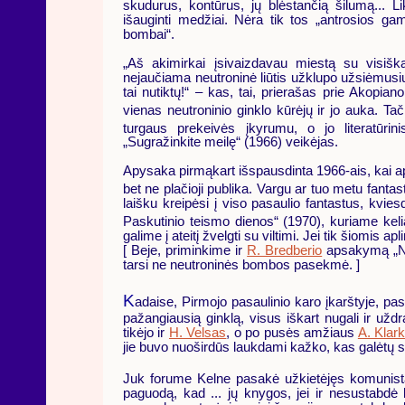
skudurus, kontūrus, jų blėstančią šilumą... Lik
išauginti medžiai. Nėra tik tos „antrosios ga
bombai“.
„Aš akimirkai įsivaizdavau miestą su visiška
nejaučiama neutroninė liūtis užklupo užsiėmusius
tai nutiktų!“ – kas, tai, prierašas prie Akopiano
vienas neutroninio ginklo kūrėjų ir jo auka. T
turgaus prekeivės įkyrumu, o jo literatūri
„Sugražinkite meilę“ (1966) veikėjas.
Apysaka pirmąkart išspausdinta 1966-ais, kai api
bet ne plačioji publika. Vargu ar tuo metu fantasta
laišku kreipėsi į viso pasaulio fantastus, kvies
Paskutinio teismo dienos“ (1970), kuriame kel
galime į ateitį žvelgti su viltimi. Jei tik šiomis
[ Beje, priminkime ir
R. Bredberio
apsakymą „Nesi
tarsi ne neutroninės bombos pasekmė. ]
K
adaise, Pirmojo pasaulinio karo įkarštyje, p
pažangiausią ginklą, visus iškart nugali ir užd
tikėjo ir
H. Velsas
, o po pusės amžiaus
A. Klar
jie buvo nuoširdūs laukdami kažko, kas galėtų
Juk forume Kelne pasakė užkietėjęs komunis
paguodą, kad ... jų knygos, jei ir nesustabdė k