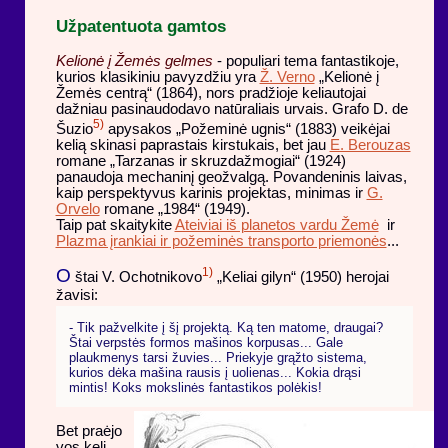
Užpatentuota gamtos
Kelionė į Žemės gelmes
- populiari tema fantastikoje,
kurios klasikiniu pavyzdžiu yra
Ž. Verno
„Kelionė į
Žemės centrą“ (1864), nors pradžioje keliautojai
dažniau pasinaudodavo natūraliais urvais. Grafo D. de
5)
Šuzio
apysakos „Požeminė ugnis“ (1883) veikėjai
kelią skinasi paprastais kirstukais, bet jau
E. Berouzas
romane „Tarzanas ir skruzdažmogiai“ (1924)
panaudoja mechaninį geožvalgą. Povandeninis laivas,
kaip perspektyvus karinis projektas, minimas ir
G.
Orvelo
romane „1984“ (1949).
Taip pat skaitykite
Ateiviai iš planetos vardu Žemė
ir
Plazma įrankiai ir požeminės transporto priemonės
...
O
1)
štai V. Ochotnikovo
„Keliai gilyn“ (1950) herojai
žavisi:
- Tik pažvelkite į šį projektą. Ką ten matome, draugai?
Štai verpstės formos mašinos korpusas... Gale
plaukmenys tarsi žuvies... Priekyje grąžto sistema,
kurios dėka mašina rausis į uolienas... Kokia drąsi
mintis! Koks mokslinės fantastikos polėkis!
Bet praėjo
vos keli