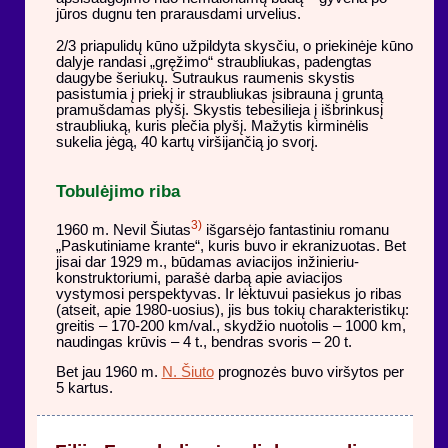
jūros dugnu ten prarausdami urvelius.
2/3 priapulidų kūno užpildyta skysčiu, o priekinėje kūno
dalyje randasi „gręžimo“ straubliukas, padengtas
daugybe šeriukų. Sutraukus raumenis skystis
pasistumia į priekį ir straubliukas įsibrauna į gruntą
pramušdamas plyšį. Skystis tebesilieja į išbrinkusį
straubliuką, kuris plečia plyšį. Mažytis kirminėlis
sukelia jėgą, 40 kartų viršijančią jo svorį.
Tobulėjimo riba
3)
1960 m. Nevil Šiutas
išgarsėjo fantastiniu romanu
„Paskutiniame krante“, kuris buvo ir ekranizuotas. Bet
jisai dar 1929 m., būdamas aviacijos inžinieriu-
konstruktoriumi, parašė darbą apie aviacijos
vystymosi perspektyvas. Ir lėktuvui pasiekus jo ribas
(atseit, apie 1980-uosius), jis bus tokių charakteristikų:
greitis – 170-200 km/val., skydžio nuotolis – 1000 km,
naudingas krūvis – 4 t., bendras svoris – 20 t.
Bet jau 1960 m.
N. Šiuto
prognozės buvo viršytos per
5 kartus.