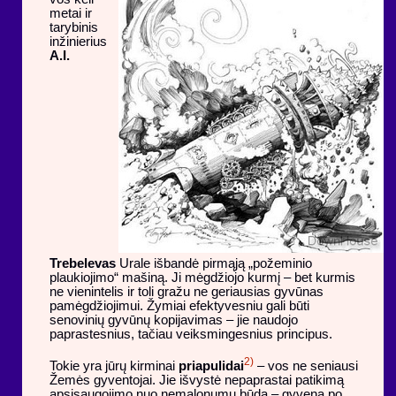
metai ir
tarybinis
inžinierius
A.I.
Trebelevas
Urale išbandė pirmąją „požeminio
plaukiojimo“ mašiną. Ji mėgdžiojo kurmį – bet kurmis
ne vienintelis ir toli gražu ne geriausias gyvūnas
pamėgdžiojimui. Žymiai efektyvesniu gali būti
senovinių gyvūnų kopijavimas – jie naudojo
paprastesnius, tačiau veiksmingesnius principus.
2)
Tokie yra jūrų kirminai
priapulidai
– vos ne seniausi
Žemės gyventojai. Jie išvystė nepaprastai patikimą
apsisaugojimo nuo nemalonumų būdą – gyvena po