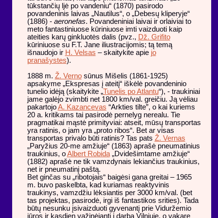
tūkstančių ljė po vandeniu“ (1870) pasirodo
povandeninis laivas „Nautilus“, o „Debesų kliperyje“
(1886) -
aeronefas
. Povandeniniai laivai ir orlaiviai to
meto fantastiniuose kūriniuose imti vaizduoti kaip
ateities karų ginkluotės dalis (pvz.,
Dž. Grifito
kūriniuose su F.T. Jane iliustracijomis; tą temą
išnaudojo ir
H. Velsas
– skaitykite apie
jo
pranašystes
).
1888 m.
Ž. Verno
sūnus Mišelis (1861-1925)
apsakyme „Ekspresas į ateitį“ iškėlė povandeninio
tunelio idėją (skaitykite „
Tunelis po Atlantu
“), - traukiniai
jame galėjo zvimbti net 1800 km/val. greičiu. Ją vėliau
pakartojo
A. Kazancevas
“Arkties tilte”, o kai kuriems
20 a. kritikams tai pasirodė pernelyg nerealu. Tie
pragmatikai mąstė primityviai: atseit, mūsų transportas
yra ratinis, o jam yra „proto ribos“. Bet ar visas
transportas privalo būti ratinis? Tas pats
Ž. Vernas
„Paryžius 20-me amžiuje“ (1863) aprašė pneumatinius
traukinius, o
Albert Robida
„Dvidešimtame amžiuje“
(1882) aprašė ne tik vamzdynais lekiančius traukinius,
net ir pneumatinį paštą.
Bet ginčas su „ribotojais“ baigėsi gana greitai – 1965
m. buvo paskelbta, kad kuriamas reaktyvinis
traukinys, vamzdžiu lėksiantis per 3000 km/val. (bet
tas projektas, pasirodė, irgi iš fantastikos srities). Tada
būtų nesunku įsivaizduoti gyvenantį prie Viduržemio
jūros ir kasdien važinėjantį į darbą Vilniuje, o vakare