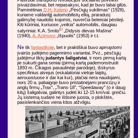
įsivaizdavimai, bet nepasakysi, kad jie buvo labai gilūs.
Paminėtinas
D.H. Kelerio
„Pėsčiųjų sukilimas“ (1928),
kuriame valdantįjį automobilistų elitą, praradusį
galimybę naudotis kojomis, nuverčia beteisiai pėstieji.
Kiti kūriniai, kuriuose „veikia“ automobilis, daugiau
6)
satyriniai: K.A. Smito
„Didysis dievas Mašina“
(1940),
A. Azimovo
„Išpuolis“ (1953) ir t.t.
N
e tik
fantastikoje
, bet ir praktiškai buvo apmąstomi
įvairūs judėjimo pagerinimo variantai. Pvz., pėsčiųjų
judėjimui tiktų
judantys šaligatviai
. ir nors pirmą kartą
jie sukurti gana seniai (pirmą kartą pademonstruoti
1893 m. Čikagos pasaulinėje parodoje), išskyrus
specifinius atvejus (eskalatoriai vietoje laiptų,
aerouostuose ir dar kai kur), plačiai nėra naudojami,
nors 20 a. pabaigoje buvo pristatinėjami prancūzų ir
anglų firmų „Trax“, „Trans-18”, “Speedaway” (o ir daug
kitų) šaligatviai, galintys judėti iki 12-15 km/val. greičiu.
Jų sistemą sudarė ne ištisinė juosta, o plokštės,
pasislenkančios viena kitos atžvilgiu.