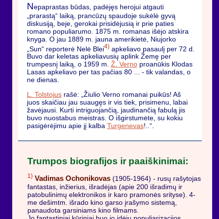
N
epaprastas būdas, padėjęs herojui atgauti
„prarastą“ laiką, prancūzų spaudoje sukėlė gyvą
diskusiją, beje, gerokai prisidėjusią ir prie paties
romano populiarumo. 1875 m. romanas išėjo atskira
knyga. O jau 1889 m. jauna amerikietė, Niujorko
4)
„Sun“ reporterė Nelė Blei
apkeliavo pasaulį per 72 d.
Buvo dar keletas apkeliavusių aplink Žemę per
trumpesnį laiką, o 1959 m.
Ž. Verno
proanūkis Klodas
Lasas apkeliavo per tas pačias 80 ... - tik valandas, o
ne dienas.
L. Tolstojus
rašė: „Žiulio Verno romanai puikūs! Aš
juos skaičiau jau suaugęs ir vis tiek, prisimenu, labai
žavėjausi. Kurti intriguojančią, jaudinančią fabulą jis
buvo nuostabus meistras. O išgirstumėte, su kokiu
pasigėrėjimu apie jį kalba
Turgenevas
!..“.
Trumpos biografijos ir paaiškinimai:
1)
Vadimas Ochonikovas
(1905-1964) - rusų rašytojas
fantastas, inžierius, išradėjas (apie 200 išradimų ir
patobulinimų elektronikos ir karo pramonės srityse). 4-
me dešimtm. išrado kino garso įrašymo sistemą,
panaudota garsiniams kino filmams.
Jo fantastiniai kūriniai buo jo idėjų populiarizacijos