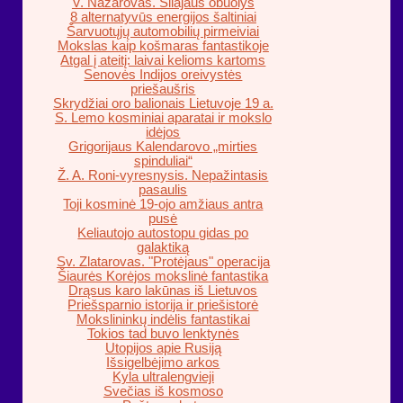
V. Nazarovas. Silajaus obuolys
8 alternatyvūs energijos šaltiniai
Šarvuotųjų automobilių pirmeiviai
Mokslas kaip košmaras fantastikoje
Atgal į ateitį: laivai kelioms kartoms
Senovės Indijos oreivystės
priešaušris
Skrydžiai oro balionais Lietuvoje 19 a.
S. Lemo kosminiai aparatai ir mokslo
idėjos
Grigorijaus Kalendarovo „mirties
spinduliai“
Ž. A. Roni-vyresnysis. Nepažintasis
pasaulis
Toji kosminė 19-ojo amžiaus antra
pusė
Keliautojo autostopu gidas po
galaktiką
Sv. Zlatarovas. "Protėjaus" operacija
Šiaurės Korėjos mokslinė fantastika
Drąsus karo lakūnas iš Lietuvos
Priešsparnio istorija ir priešistorė
Mokslininkų indėlis fantastikai
Tokios tad buvo lenktynės
Utopijos apie Rusiją
Išsigelbėjimo arkos
Kyla ultralengvieji
Svečias iš kosmoso