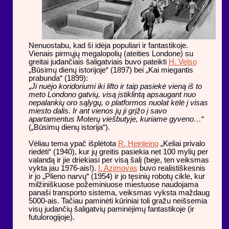
Nenuostabu, kad ši idėja populiari ir fantastikoje.
Vienais pirmųjų megalopolių (ateities Londone) su
greitai judančiais šaligatviais buvo pateikti
H. Velso
„Būsimų dienų istorijoje“ (1897) bei „Kai miegantis
prabunda“ (1899):
„
Ji nuėjo koridoriumi iki lifto ir taip pasiekė vieną iš to
meto Londono gatvių, visą įstiklintą apsaugant nuo
nepalankių oro sąlygų, o platformos nuolat kėlė į visas
miesto dalis. Ir ant vienos jų ji grįžo į savo
apartamentus Moterų viešbutyje, kuriame gyveno…
“
(„Būsimų dienų istorija“).
Vėliau tema ypač išplėtota
R. Heinleino
„Keliai privalo
riedėti“ (1940), kur jų greitis pasiekia net 100 mylių per
valandą ir jie driekiasi per visą šalį (beje, ten veiksmas
vykta jau 1976-ais!).
I. Azimovas
buvo realistiškesnis
ir jo „Plieno narvų“ (1954) ir jo tęsinių robotų cikle, kur
milžiniškuose požeminiuose miestuose naudojama
panaši transporto sistema, veiksmas vyksta maždaug
5000-ais. Tačiau paminėti kūriniai toli gražu neišsemia
visų judančių šaligatvių paminėjimų fantastikoje (ir
futulorogijoje).