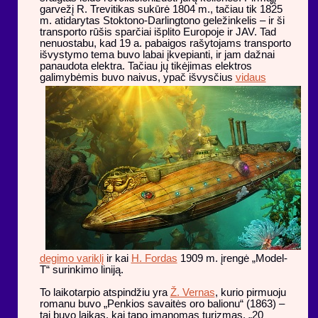
garvežį R. Trevitikas sukūrė 1804 m., tačiau tik 1825
m. atidarytas Stoktono-Darlingtono geležinkelis – ir ši
transporto rūšis sparčiai išplito Europoje ir JAV. Tad
nenuostabu, kad 19 a. pabaigos rašytojams transporto
išvystymo tema buvo labai įkvepianti, ir jam dažnai
panaudota elektra. Tačiau jų tikėjimas elektros
galimybėmis buvo naivus, ypač išvysčius
vidaus
degimo variklį
ir kai
H. Fordas
1909 m. įrengė „Model-
T“ surinkimo liniją.
To laikotarpio atspindžiu yra
Ž. Vernas
, kurio pirmuoju
romanu buvo „Penkios savaitės oro balionu“ (1863) –
tai buvo laikas, kai tapo įmanomas turizmas. „20