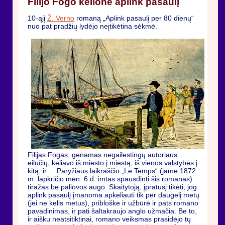
Filijo Fogo kelionė aplink pasaulį
10-ąjį
Ž. Verno
romaną „Aplink pasaulį per 80 dienų“
nuo pat pradžių lydėjo neįtikėtina sėkmė.
Filijas Fogas, genamas negailestingų autoriaus
eilučių, keliavo iš miesto į miestą, iš vienos valstybės į
kitą, ir ... Paryžiaus laikraščio „Le Temps“ (jame 1872
m. lapkričio mėn. 6 d. imtas spausdinti šis romanas)
tiražas be paliovos augo. Skaitytoją, įpratusį tikėti, jog
aplink pasaulį įmanoma apkeliauti tik per daugelį metų
(jei ne kelis metus), pribloškė ir užbūrė ir pats romano
pavadinimas, ir pati šaltakraujo anglo užmačia. Be to,
ir aišku neatsitiktinai, romano veiksmas prasidėjo tų