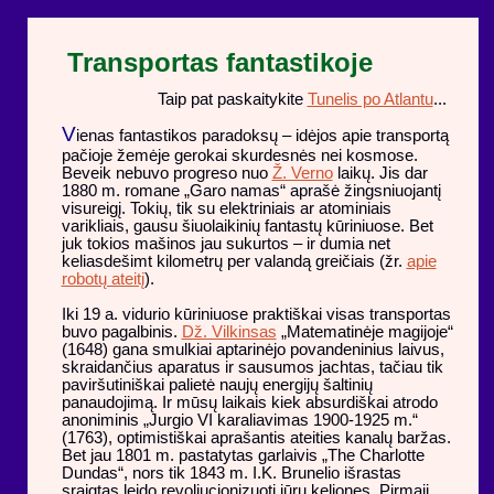
Transportas fantastikoje
Taip pat paskaitykite
Tunelis po Atlantu
...
V
ienas fantastikos paradoksų – idėjos apie transportą
pačioje žemėje gerokai skurdesnės nei kosmose.
Beveik nebuvo progreso nuo
Ž. Verno
laikų. Jis dar
1880 m. romane „Garo namas“ aprašė žingsniuojantį
visureigį. Tokių, tik su elektriniais ar atominiais
varikliais, gausu šiuolaikinių fantastų kūriniuose. Bet
juk tokios mašinos jau sukurtos – ir dumia net
keliasdešimt kilometrų per valandą greičiais (žr.
apie
robotų ateitį
).
Iki 19 a. vidurio kūriniuose praktiškai visas transportas
buvo pagalbinis.
Dž. Vilkinsas
„Matematinėje magijoje“
(1648) gana smulkiai aptarinėjo povandeninius laivus,
skraidančius aparatus ir sausumos jachtas, tačiau tik
paviršutiniškai palietė naujų energijų šaltinių
panaudojimą. Ir mūsų laikais kiek absurdiškai atrodo
anoniminis „Jurgio VI karaliavimas 1900-1925 m.“
(1763), optimistiškai aprašantis ateities kanalų baržas.
Bet jau 1801 m. pastatytas garlaivis „The Charlotte
Dundas“, nors tik 1843 m. I.K. Brunelio išrastas
sraigtas leido revoliucionizuoti jūrų keliones. Pirmąjį