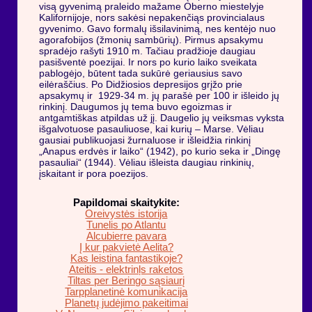
visą gyvenimą praleido mažame Oberno miestelyje
Kalifornijoje, nors sakėsi nepakenčiąs provincialaus
gyvenimo. Gavo formalų išsilavinimą, nes kentėjo nuo
agorafobijos (žmonių sambūrių). Pirmus apsakymu
spradėjo rašyti 1910 m. Tačiau pradžioje daugiau
pasišventė poezijai. Ir nors po kurio laiko sveikata
pablogėjo, būtent tada sukūrė geriausius savo
eilėraščius. Po Didžiosios depresijos grįžo prie
apsakymų ir 1929-34 m. jų parašė per 100 ir išleido jų
rinkinį. Daugumos jų tema buvo egoizmas ir
antgamtiškas atpildas už jį. Daugelio jų veiksmas vyksta
išgalvotuose pasauliuose, kai kurių – Marse. Vėliau
gausiai publikuojasi žurnaluose ir išleidžia rinkinį
„Anapus erdvės ir laiko“ (1942), po kurio seka ir „Dingę
pasauliai“ (1944). Vėliau išleista daugiau rinkinių,
įskaitant ir pora poezijos.
Papildomai skaitykite:
Oreivystės istorija
Tunelis po Atlantu
Alcubierre pavara
Į kur pakvietė Aelita?
Kas leistina fantastikoje?
Ateitis - elektrinļs raketos
Tiltas per Beringo sąsiaurį
Tarpplanetinė komunikacija
Planetų judėjimo pakeitimai