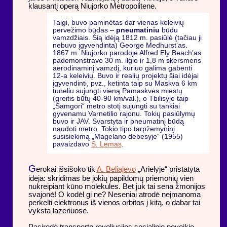
klausantį operą Niujorko Metropolitene.
Taigi, buvo paminėtas dar vienas keleivių
pervežimo būdas –
pneumatiniu
būdu
vamzdžiais. Šią idėją 1812 m. pasiūlė (tačiau ji
nebuvo įgyvendinta) George Medhurst’as.
1867 m. Niujorko parodoje Alfred Ely Beach’as
pademonstravo 30 m. ilgio ir 1,8 m skersmens
aerodinaminį vamzdį, kuriuo galima gabenti
12-a keleivių. Buvo ir realių projektų šiai idėjai
įgyvendinti, pvz., ketinta taip su Maskva 6 km
tuneliu sujungti vieną Pamaskvės miestų
(greitis būtų 40-90 km/val.), o Tbilisyje taip
„Samgori“ metro stotį sujungti su tankiai
gyvenamu Varnetilio rajonu. Tokių pasiūlymų
buvo ir JAV. Svarstyta ir pneumatinį būdą
naudoti metro. Tokio tipo tarpžemyninį
susisiekimą „Magelano debesyje“ (1955)
pavaizdavo
S. Lemas
.
G
erokai išsišoko tik
A. Beliajevo
„Arielyje“ pristatyta
idėja: skridimas be jokių papildomų priemonių vien
nukreipiant kūno molekules. Bet juk tai sena žmonijos
svajonė! O kodėl gi ne? Neseniai atrodė neįmanoma
perkelti elektronus iš vienos orbitos į kitą, o dabar tai
vyksta lazeriuose.
Pasirodė transporto revoliucijos socialinio poveikio