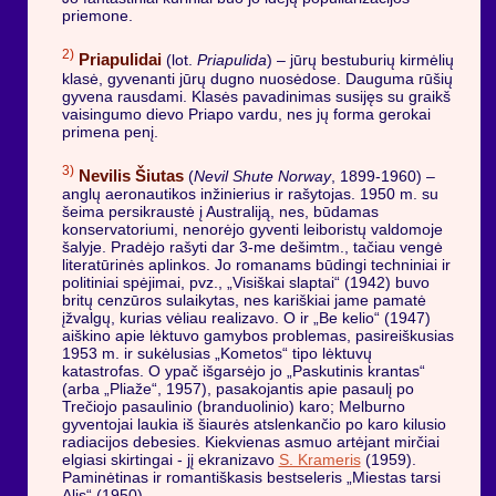
priemone.
2)
Priapulidai
(lot.
Priapulida
) – jūrų bestuburių kirmėlių
klasė, gyvenanti jūrų dugno nuosėdose. Dauguma rūšių
gyvena rausdami. Klasės pavadinimas susijęs su graikš
vaisingumo dievo Priapo vardu, nes jų forma gerokai
primena penį.
3)
Nevilis Šiutas
(
Nevil Shute Norway
, 1899-1960) –
anglų aeronautikos inžinierius ir rašytojas. 1950 m. su
šeima persikraustė į Australiją, nes, būdamas
konservatoriumi, nenorėjo gyventi leiboristų valdomoje
šalyje. Pradėjo rašyti dar 3-me dešimtm., tačiau vengė
literatūrinės aplinkos. Jo romanams būdingi techniniai ir
politiniai spėjimai, pvz., „Visiškai slaptai“ (1942) buvo
britų cenzūros sulaikytas, nes kariškiai jame pamatė
įžvalgų, kurias vėliau realizavo. O ir „Be kelio“ (1947)
aiškino apie lėktuvo gamybos problemas, pasireiškusias
1953 m. ir sukėlusias „Kometos“ tipo lėktuvų
katastrofas. O ypač išgarsėjo jo „Paskutinis krantas“
(arba „Pliaže“, 1957), pasakojantis apie pasaulį po
Trečiojo pasaulinio (branduolinio) karo; Melburno
gyventojai laukia iš šiaurės atslenkančio po karo kilusio
radiacijos debesies. Kiekvienas asmuo artėjant mirčiai
elgiasi skirtingai - jį ekranizavo
S. Krameris
(1959).
Paminėtinas ir romantiškasis bestseleris „Miestas tarsi
Alis“ (1950).