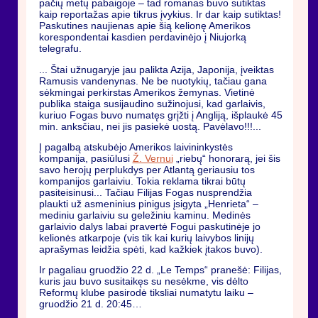
pačių metų pabaigoje – tad romanas buvo sutiktas
kaip reportažas apie tikrus įvykius. Ir dar kaip sutiktas!
Paskutines naujienas apie šią kelionę Amerikos
korespondentai kasdien perdavinėjo į Niujorką
telegrafu.
... Štai užnugaryje jau palikta Azija, Japonija, įveiktas
Ramusis vandenynas. Ne be nuotykių, tačiau gana
sėkmingai perkirstas Amerikos žemynas. Vietinė
publika staiga susijaudino sužinojusi, kad garlaivis,
kuriuo Fogas buvo numatęs grįžti į Angliją, išplaukė 45
min. anksčiau, nei jis pasiekė uostą. Pavėlavo!!!...
Į pagalbą atskubėjo Amerikos laivininkystės
kompanija, pasiūlusi
Ž. Vernui
„riebų“ honorarą, jei šis
savo herojų perplukdys per Atlantą geriausiu tos
kompanijos garlaiviu. Tokia reklama tikrai būtų
pasiteisinusi... Tačiau Filijas Fogas nusprendžia
plaukti už asmeninius pinigus įsigyta „Henrieta“ –
mediniu garlaiviu su geležiniu kaminu. Medinės
garlaivio dalys labai pravertė Fogui paskutinėje jo
kelionės atkarpoje (vis tik kai kurių laivybos linijų
aprašymas leidžia spėti, kad kažkiek įtakos buvo).
Ir pagaliau gruodžio 22 d. „Le Temps“ pranešė: Filijas,
kuris jau buvo susitaikęs su nesėkme, vis dėlto
Reformų klube pasirodė tiksliai numatytu laiku –
gruodžio 21 d. 20:45…