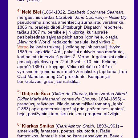
4)
Nelė Blei
(1864-1922,
Elizabeth Cochrane Seaman
,
mergautinis vardas
Elizabeth Jane Cochran
) –
Nellie Bly
pseudonimu žinoma amerikiečių žurnalistė, verslininkė.
1885 m. pradėjo dirbti „Pittsburgh Dispatch“ reportere,
tačiau 1887 m. persikėlė į Niujorką, kur aprašė
pasibaisėtinas sąlygas psichiatros ligoninėje, o tada
„New York World“ redaktoriui pasiūlė, kad viršys
Ž.
Verno
kelionės trukmę. Į kelionę aplink pasaulį išvyko
1889 m. lapkričio 14 d., pakeliui nuklydo nuo maršruto,
kad paimtų interviu iš paties Ž. Verno. Ir galiausiai aplink
pasaulį apkeliavo per 72 d. 6 val. ir 10 min. Kelionę
aprašė 1890 m. knygoje. Vėliau ištekėjo už 42 m.
vyresnio milijonieriaus ir metė žurnalistiką tapdama „Iron
Clad Manufacturing Co“ prezidente. Kompanijai
bankrutavus, grįžo į žurnalistiką.
5)
Didjė de Šuzi
(
Didier de Chousy
, tikras vardas
Alfred
Didier Marie Mesnard, comte de Chousy
, 1834-1895) –
prancūzų rašytojas. Išleido anonimiškai romaną „Ignis“
(1883) apie geoterminį gręžinį prie „požeminės ugnies“,
beje, pasižymintį tam tikru cinizmu progreso atžvilgiu.
6)
Klarkas Smitas
(
Clark Ashton Smith
, 1893-1961) –
amerikiečių fantastas, poetas, skulptorius. Rašė
fantastikos, fentezi ir siaubo žanrų apsakymus. Beveik