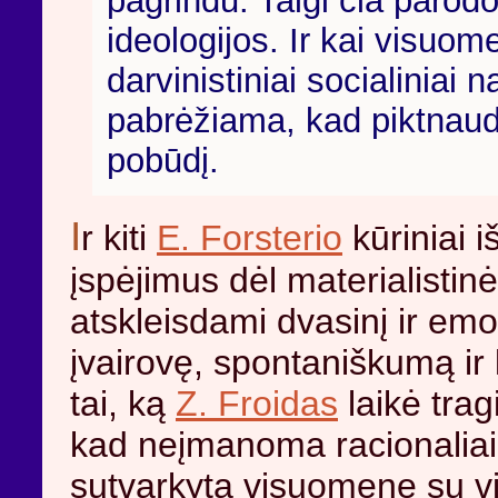
pagrindu. Taigi čia parodo
ideologijos. Ir kai visuom
darvinistiniai socialiniai 
pabrėžiama, kad piktnaudž
pobūdį.
I
r kiti
E. Forsterio
kūriniai i
įspėjimus dėl materialistin
atskleisdami dvasinį ir em
įvairovę, spontaniškumą ir
tai, ką
Z. Froidas
laikė trag
kad neįmanoma racionaliai su
sutvarkytą visuomenę su vis