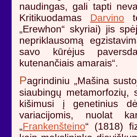
naudingas, gali tapti nev
Kritikuodamas
Darvino
te
„Erewhon“ skyriai) jis sp
nepriklausomą egzistavim
savo kūrėjus paversda
kutenančiais amarais“.
P
agrindiniu „Mašina susto
siaubingų metamorfozių, 
kišimusi į genetinius dė
variacijomis, nuolat 
„
Frankenšteino
“ (1818) fi