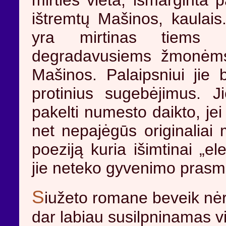
mirties vieta, išmarginta 
ištremtų Mašinos, kaulais
yra mirtinas tiems iš
degradavusiems žmonėms,
Mašinos. Palaipsniui jie b
protinius sugebėjimus. Ji
pakelti numesto daikto, jei
net nepajėgūs originaliai 
poeziją kuria išimtinai „ele
jie neteko gyvenimo prasm
S
iužeto romane beveik nėra
dar labiau susilpninamas vi