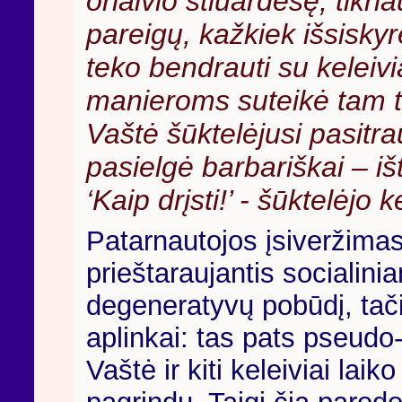
orlaivio stiuardesę, tikria
pareigų, kažkiek išsisky
teko bendrauti su keleiviai
manieroms suteikė tam t
Vaštė šūktelėjusi pasitra
pasielgė barbariškai – išt
‘Kaip drįsti!’ - šūktelėjo k
Patarnautojos įsiveržimas
prieštaraujantis socialini
degeneratyvų pobūdį, tači
aplinkai: tas pats pseudo-
Vaštė ir kiti keleiviai la