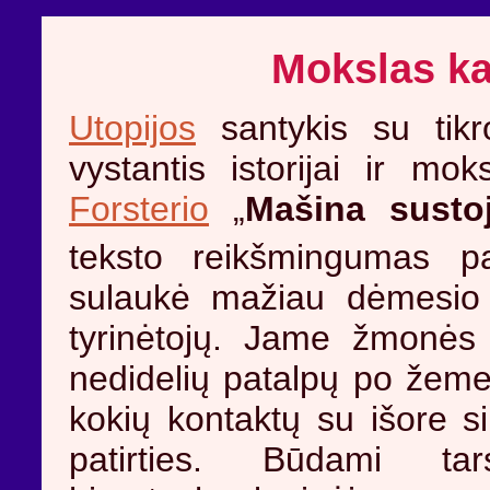
Mokslas k
Utopijos
santykis su tikro
vystantis istorijai ir m
Forsterio
„
Mašina susto
teksto reikšmingumas pa
sulaukė mažiau dėmesio
tyrinėtojų. Jame žmonės 
nedidelių patalpų po žeme 
kokių kontaktų su išore si
patirties. Būdami t