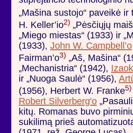
„Mašina sustojo“ paveikė ir 
2)
H. Keller’io
„Pėsčiųjų maiš
„Miego miestas“ (1933) ir 
(1933),
John W. Campbell’o
3)
Fairman’o
„Aš, Mašina“ (19
„Mechanistria“ (1942),
Izao
ir „Nuoga Saulė“ (1956),
Art
5)
(1956), Herbert W. Franke
Robert Silverberg'o
„Pasauli
kitų. Romanas buvo pirminiu 
sukilimą prieš automatizuo
(1971, rež. George Lucas),