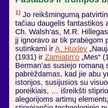
1)
Jo reikšmingumą patvirtina
tačiau daugelis fantastikos 
Ch. Walsh’as, M.R. Hillegas,
jį ignoravo ar tik prabėgom 
sutinkami ir
A. Huxley
„Nauj
(1931) ir
Zamiatin’o
„Mes“ (1
Berman’as susiejo romaną
pabrėždamas, kad jie abu yr
istorijos, susijusios su vis
poreikiais, … išreikšti stip
alegorijoms artimų elementų
stiprėjančio technologinio