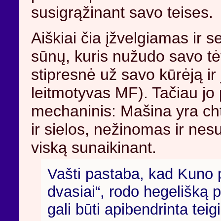
susigrąžinant savo teises.
Aiškiai čia įžvelgiamas ir 
sūnų, kuris nužudo savo tėv
stipresnė už savo kūrėją ir 
leitmotyvas MF). Tačiau jo
mechaninis: Mašina yra ch
ir sielos, nežinomas ir nes
viską sunaikinant.
Vašti pastaba, kad Kuno 
dvasiai“, rodo hegelišką p
gali būti apibendrinta teig