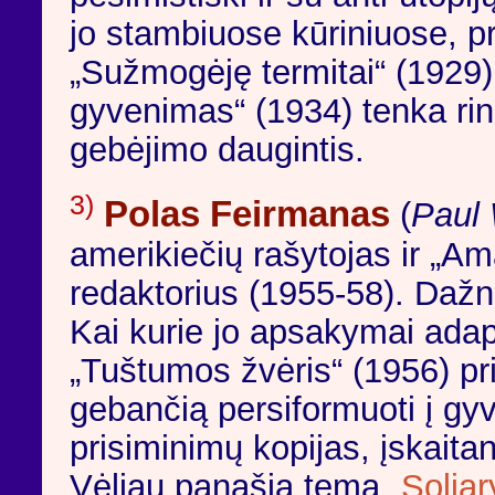
jo stambiuose kūriniuose, 
„Sužmogėję termitai“ (1929
gyvenimas“ (1934) tenka rin
gebėjimo daugintis.
3)
Polas Feirmanas
(
Paul
amerikiečių rašytojas ir „Ama
redaktorius (1955-58). Dažn
Kai kurie jo apsakymai adapt
„Tuštumos žvėris“ (1956) pri
gebančią persiformuoti į gyv
prisiminimų kopijas, įskaita
Vėliau panašią temą „
Soliar