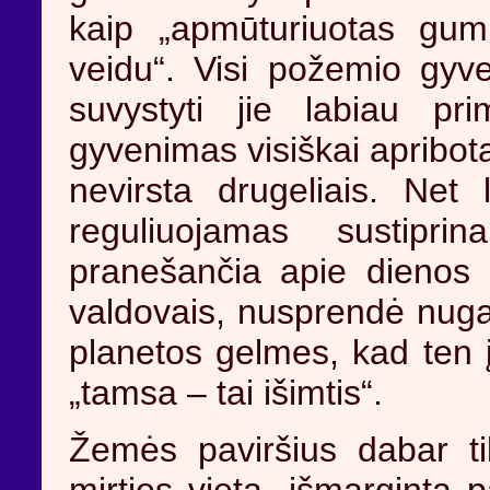
kaip „apmūturiuotas gum
veidu“. Visi požemio gyve
suvystyti jie labiau pri
gyvenimas visiškai apribot
nevirsta drugeliais. Net 
reguliuojamas sustipri
pranešančia apie dienos i
valdovais, nusprendė nugal
planetos gelmes, kad ten į
„tamsa – tai išimtis“.
Žemės paviršius dabar tik