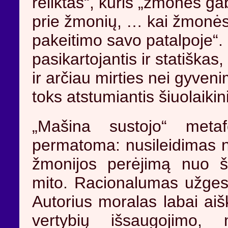
reliktas“, kuris „žmones ga
prie žmonių, … kai žmonės 
pakeitimo savo patalpoje
pasikartojantis ir statiškas
ir arčiau mirties nei gyven
toks atstumiantis šiuolaikin
„Mašina sustojo“ meta
permatoma: nusileidimas nu
žmonijos perėjimą nuo 
mito. Racionalumas užgeso
Autorius moralas labai aiš
vertybių išsaugojimo,