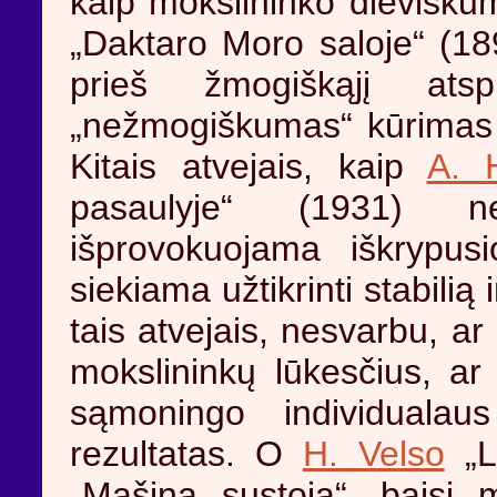
kaip mokslininko dieviškum
„Daktaro Moro saloje“ (1
prieš žmogiškąjį atsp
„nežmogiškumas“ kūrimas g
Kitais atvejais, kaip
A. H
pasaulyje“ (1931) ne
išprovokuojama iškrypusio
siekiama užtikrinti stabilią
tais atvejais, nesvarbu, ar
mokslininkų lūkesčius, a
sąmoningo individualaus
rezultatas. O
H. Velso
„L
„Mašina sustoja“, baisi 