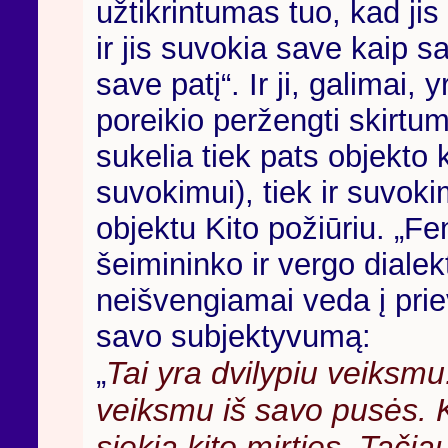
užtikrintumas tuo, kad jis
ir jis suvokia save kaip s
save patį“. Ir ji, galimai,
poreikio peržengti skirt
sukelia tiek pats objekto 
suvokimui), tiek ir suvok
objektu Kito požiūriu. „F
šeimininko ir vergo dialek
neišvengiamai veda į priev
savo subjektyvumą:
Tai yra dvilypiu veiksmu
„
veiksmu iš savo pusės. Ko
siekia kito mirties. Tačia