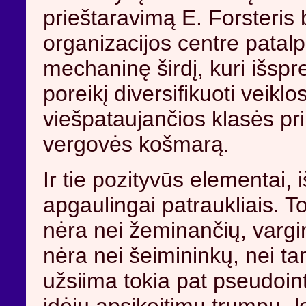
prieštaravimą E. Forsteris 
organizacijos centre pata
mechaninę širdį, kuri išspr
poreikį diversifikuoti veiklo
viešpataujančios klasės pri
vergovės košmarą.
Ir tie pozityvūs elementai, 
apgaulingai patraukliais. T
nėra nei žeminančių, vargi
nėra nei šeimininkų, nei ta
užsiima tokia pat pseudoin