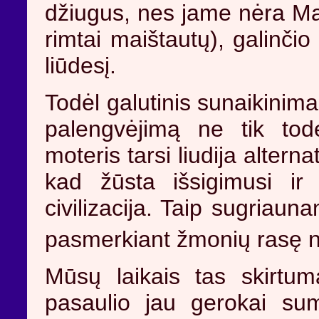
džiugus, nes jame nėra Mai
rimtai maištautų), galinčio
liūdesį.
Todėl galutinis sunaikinim
palengvėjimą ne tik tod
moteris tarsi liudija alterna
kad žūsta išsigimusi ir
civilizacija. Taip sugriau
pasmerkiant žmonių rasę 
Mūsų laikais tas skirtu
pasaulio jau gerokai su