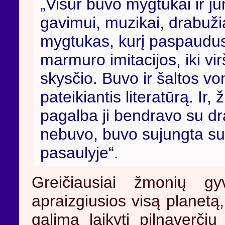
„Visur buvo mygtukai ir ju
gavimui, muzikai, drabuž
mygtukas, kurį paspaudus 
marmuro imitacijos, iki vi
skysčio. Buvo ir šaltos 
pateikiantis literatūrą. Ir
pagalba ji bendravo su dr
nebuvo, buvo sujungta su
pasaulyje“.
Greičiausiai žmonių g
apraizgiusios visą planetą
galima laikyti pilnaverč