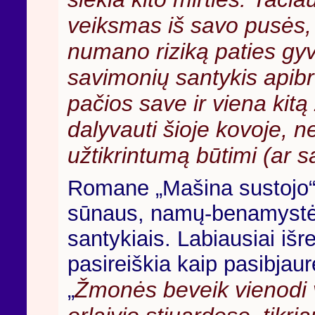
veiksmas iš savo pusės,
numano riziką paties gyv
savimonių santykis apibrė
pačios save ir viena kitą
dalyvauti šioje kovoje, nes
užtikrintumą būtimi (ar s
Romane „Mašina sustojo“ 
sūnaus, namų-benamystė
santykiais. Labiausiai išr
pasireiškia kaip pasibjaur
Žmonės beveik vienodi 
„