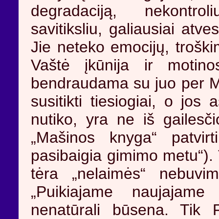
degradaciją, nekontro
savitiksliu, galiausiai atve
Jie neteko emocijų, troški
Vaštė įkūnija ir moti
bendraudama su juo per Maš
susitikti tiesiogiai, o jo
nutiko, yra ne iš gailesči
„Mašinos knyga“ patvirti
pasibaigia gimimo metu“). T
tėra „nelaimės“ nebuvi
„Puikiajame naujajame p
nenatūrali būsena. Tik 