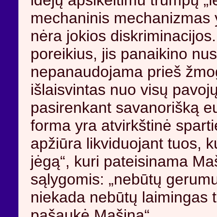
idėjų apsikeitimu trumpų „l
mechaninis mechanizmas yra
nėra jokios diskriminacijo
poreikius, jis panaikino nus
nepanaudojama prieš žmogų
išlaisvintas nuo visų pavoj
pasirenkant savanorišką eu
forma yra atvirkštinė spart
apžiūra likviduojant tuos, k
jėgą“, kuri pateisinama M
sąlygomis: „nebūtų gerumu p
niekada nebūtų laimingas t
pašaukė Mašina“.