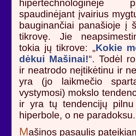
hipertechnologinėje p
spaudinėjant įvairius mygt
bauginančiai panašioje į 
tikrovę. Jie neapsimesti
tokia jų tikrove: „
Kokie m
dėkui Mašinai!
“. Todėl r
ir neatrodo neįtikėtinu ir
yra (jo laikmečio spart
vystymosi) mokslo tendenci
ir yra tų tendencijų pilnu
hiperbole, o ne paradoksu.
M
ašinos pasaulis pateiki