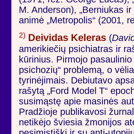
M. Anderson), „Berniukas ir 
animė „Metropolis“ (2001, rež
2)
Deividas Keleras
(
David
amerikiečių psichiatras ir ra
kūrinius. Pirmojo pasaulinio
psichozių“ problemą, o vėli
tyrinėjimais. Debiutavo aps
rašytą „Ford Model T“ epoch
susimąstę apie masinės au
Pradžioje publikavosi žurnal
netikėjo šviesia žmonijos ate
pesimistiški ir su anti-utopi