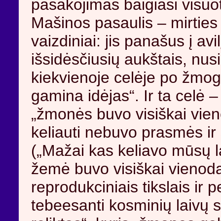
pasakojimas baigiasi visuot
Mašinos pasaulis – mirties
vaizdiniai: jis panašus į avil
išsidėsčiusių aukštais, nusi
kiekvienoje celėje po žmog
gamina idėjas“. Ir ta celė –
„žmonės buvo visiškai vien
keliauti nebuvo prasmės i
(„Mažai kas keliavo mūsų l
žemė buvo visiškai vienoda“
reprodukciniais tikslais ir p
tebeesanti kosminių laivų s