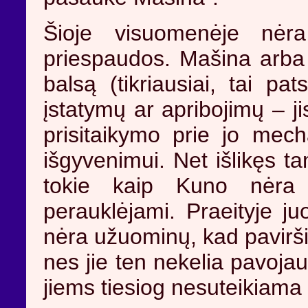
Šioje visuomenėje nėra
priespaudos. Mašina arba K
balsą (tikriausiai, tai p
įstatymų ar apribojimų – ji
prisitaikymo prie jo mech
išgyvenimui. Net išlikęs t
tokie kaip Kuno nėra l
perauklėjami. Praeityje ju
nėra užuominų, kad pavirši
nes jie ten nekelia pavoja
jiems tiesiog nesuteikiama 