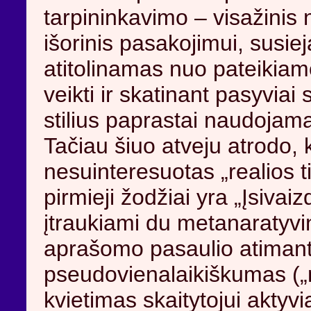
tarpininkavimo – visažinis
išorinis pasakojimui, susiej
atitolinamas nuo pateikiamo
veikti ir skatinant pasyviai
stilius paprastai naudojamas
Tačiau šiuo atveju atrodo, 
nesuinteresuotas „realios ti
pirmieji žodžiai yra „Įsivai
įtraukiami du metanaratyvin
aprašomo pasaulio atimanty
pseudovienalaikiškumas (
kvietimas skaitytojui aktyvia