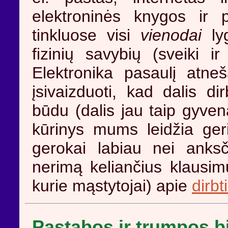
elektroninės knygos ir p
tinkluose visi
vienodai
lyg
fizinių savybių (sveiki ir
Elektronika pasaulį atne
įsivaizduoti, kad dalis di
būdu (dalis jau taip gyven
kūrinys mums leidžia ger
gerokai labiau nei anksč
nerimą keliančius klausimu
kurie mąstytojai) apie
dirbt
Pastabos ir trumpos bi