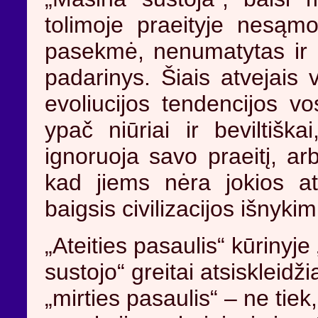
tolimoje praeityje nesąmo
pasekmė, nenumatytas ir
padarinys. Šiais atvejais 
evoliucijos tendencijos vo
ypač niūriai ir beviltišk
ignoruoja savo praeitį, ar
kad jiems nėra jokios at
baigsis civilizacijos išnykim
„Ateities pasaulis“ kūrinyj
sustojo“ greitai atsiskleidži
„mirties pasaulis“ – ne tiek