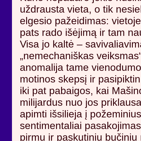
uždrausta vieta, o tik nesi
elgesio pažeidimas: vietoje 
pats rado išėjimą ir tam n
Visa jo kaltė – savivaliavi
„nemechaniškas veiksmas“. 
anomalija tame vienodumo li
motinos skepsį ir pasipikt
iki pat pabaigos, kai Mašin
milijardus nuo jos priklaus
apimti išsilieja į požeminiu
sentimentaliai pasakojimas
pirmu ir paskutiniu bučiniu 