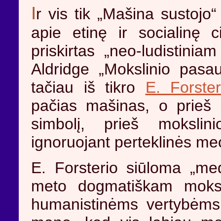
I
r vis tik „Mašina sustojo
apie etinę ir socialinę ci
priskirtas „neo-ludistinia
Aldridge „Mokslinio pasaul
tačiau iš tikro
E. Forster
pačias mašinas, o prieš
simbolį, prieš mokslin
ignoruojant perteklinės m
E. Forsterio siūloma „medi
meto dogmatiškam mokslo
humanistinėms vertybėms.