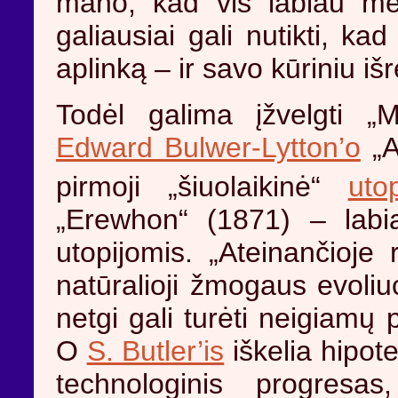
mano, kad vis labiau me
galiausiai gali nutikti, ka
aplinką – ir savo kūriniu i
Todėl galima įžvelgti 
Edward Bulwer-Lytton’o
„A
pirmoji „šiuolaikinė“
utop
„Erewhon“ (1871) – labia
utopijomis. „Ateinančioje
natūralioji žmogaus evoliuci
netgi gali turėti neigiamų
O
S. Butler’is
iškelia hipot
technologinis progresa