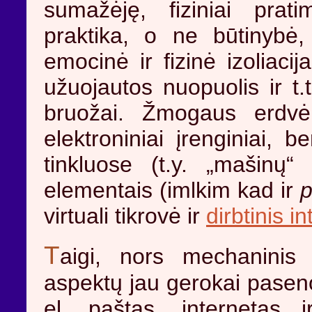
sumažėję, fiziniai prat
praktika, o ne būtinybė
emocinė ir fizinė izoliacij
užuojautos nuopuolis ir t.
bruožai. Žmogaus erdvė 
elektroniniai įrenginiai, 
tinkluose (t.y. „mašinų
elementais (imlkim kad ir
p
virtuali tikrovė ir
dirbtinis i
T
aigi, nors mechanini
aspektų jau gerokai paseno
el. paštas, internetas i