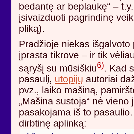
bedantę ar beplaukę“ – t.y
įsivaizduoti pagrindinę vei
pliką).
Pradžioje niekas išgalvoto
įprasta tikrove – ir tik vėl
6)
sąryšį su mūsiškiu
. Kad s
pasaulį,
utopijų
autoriai daž
pvz., laiko mašiną, pamiršt
„Mašina sustoja“ nė vieno j
pasakojama iš to pasaulio. 
dirbtinę aplinką: