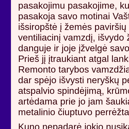
pasakojimu pasakojime, ku
pasakoja savo motinai Vašt
išsiropštė į žemės paviršių
ventiliacinį vamzdį, išvydo
danguje ir joje įžvelgė sav
Prieš jį įtraukiant atgal lan
Remonto tarybos vamzdžia
dar spėjo išvysti neryškų p
atspalvio spindėjimą, krūmo
artėdama prie jo jam šauki
metalinio čiuptuvo perrėžta
Kuno nepadarė jokio nusik