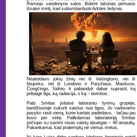
Ramiojo vandenyno salos. Būtent lakūnas pirmasis
išsakė mintį, kad subombarduoti Arkties ledynai.
Neateidavo jokių žinių nei iš Vašingtono, nei iš
Niujorko, nei iš Londono ir Paryžiaus, Maskvos,
Čongčingo, Sidnio. Ir pabandyk dabar suprasti, ką
pribaigė liga, ką radiacija, o ką – bombos.
Pats Smitas įsitaisė laborantu tyrimų grupėje,
bandžiusioje sukurti vaistus nuo ligos. Jo vadovams
pavyko rasti vieną, kurie kartais padėdavo, - tačiau jau
buvo per vėlai. Palikdamas laboratoriją Smitas
pričiupo su savimi visas vaistų atsargas – 40 ampulių.
Pakankamai, kad pratemptų ne vienus metus.
Iki karo Luiza dirbo sanitare labdaros ligoninėje netoli