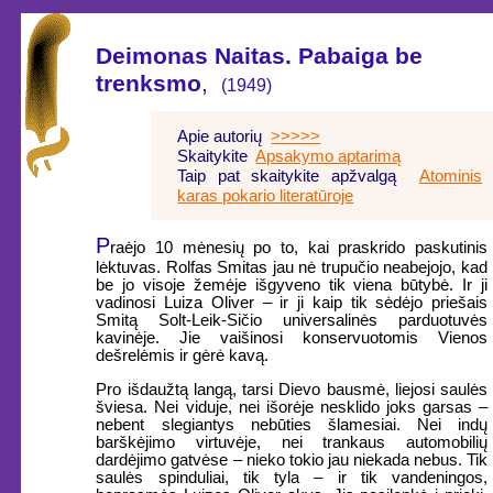
Deimonas Naitas. Pabaiga be
trenksmo
,
(1949)
Apie autorių
>>>>>
Skaitykite
Apsakymo aptarimą
Taip pat skaitykite apžvalgą
Atominis
karas pokario literatūroje
P
raėjo 10 mėnesių po to, kai praskrido paskutinis
lėktuvas. Rolfas Smitas jau nė trupučio neabejojo, kad
be jo visoje žemėje išgyveno tik viena būtybė. Ir ji
vadinosi Luiza Oliver – ir ji kaip tik sėdėjo priešais
Smitą Solt-Leik-Sičio universalinės parduotuvės
kavinėje. Jie vaišinosi konservuotomis Vienos
dešrelėmis ir gėrė kavą.
Pro išdaužtą langą, tarsi Dievo bausmė, liejosi saulės
šviesa. Nei viduje, nei išorėje nesklido joks garsas –
nebent slegiantys nebūties šlamesiai. Nei indų
barškėjimo virtuvėje, nei trankaus automobilių
dardėjimo gatvėse – nieko tokio jau niekada nebus. Tik
saulės spinduliai, tik tyla – ir tik vandeningos,