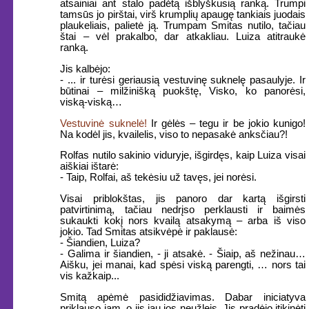
atsainiai ant stalo padėtą išblyškusią ranką. Trumpi
tamsūs jo pirštai, virš krumplių apaugę tankiais juodais
plaukeliais, palietė ją. Trumpam Smitas nutilo, tačiau
štai – vėl prakalbo, dar atkakliau. Luiza atitraukė
ranką.
Jis kalbėjo:
- ... ir turėsi geriausią vestuvinę suknelę pasaulyje. Ir
būtinai – milžinišką puokštę, Visko, ko panorėsi,
viską-viską…
Vestuvinė suknelė!
Ir gėlės – tegu ir be jokio kunigo!
Na kodėl jis, kvailelis, viso to nepasakė anksčiau?!
Rolfas nutilo sakinio viduryje, išgirdęs, kaip Luiza visai
aiškiai ištarė:
- Taip, Rolfai, aš tekėsiu už tavęs, jei norėsi.
Visai priblokštas, jis panoro dar kartą išgirsti
patvirtinimą, tačiau nedrįso perklausti ir baimės
sukaukti kokį nors kvailą atsakymą – arba iš viso
jokio. Tad Smitas atsikvėpė ir paklausė:
- Šiandien, Luiza?
- Galima ir šiandien, - ji atsakė. - Šiaip, aš nežinau…
Aišku, jei manai, kad spėsi viską parengti, … nors tai
vis kažkaip...
Smitą apėmė pasididžiavimas. Dabar iniciatyva
priklauso jam, o jis jau jos neužleis. Jis pradėjo įtikinėti