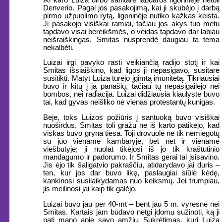
Denverio. Pagal jos pasakojimą, kai ji skubėjo į darbą
pirmo užpuolimo rytą, ligoninėje nutiko kažkas keista.
Ji pasakojo visiškai ramiai, tačiau jos akys tuo metu
tapdavo visai bereikšmės, o veidas tapdavo dar labiau
neišraiškingas. Smitas nusprendė daugiau ta tema
nekalbėti.
Luizai irgi pavyko rasti veikiančią radijo stotį ir kai
Smitas išsiaiškino, kad ligos ji nepasigavo, susitarė
susitikti. Matyt Luiza turėjo įgimtą imunitetą. Tikriausiai
buvo ir kitų į ją panašių, tačiau tų nepasigailėjo nei
bombos, nei radiacija. Luizai didžiausia kiaulyste buvo
tai, kad gyvas neišliko nė vienas protestantų kunigas.
Beje, toks Luizos požiūris į santuoką buvo visiškai
nuoširdus. Smitas toli gražu ne iš karto patikėjo, kad
viskas buvo gryna tiesa. Toji drovuolė ne tik nemiegotų
su juo viename kambaryje, bet net ir viename
viešbutyje; ji nuolat tikėjosi iš jo tik kraštutinio
mandagumo ir padorumo. Ir Smitas gerai tai įsisavino.
Jis ėjo tik šaligatvio pakraščiu, atidarydavo jai duris –
ten, kur jos dar buvo likę, paslaugiai siūlė kėdę,
kankinosi susilaikydamas nuo keiksmų. Jei trumpiau,
jis meilinosi jai kaip tik galėjo.
Luizai buvo jau per 40-mt – bent jau 5 m. vyresnė nei
Smitas. Kartais jam būdavo netgi įdomu sužinoti, ką ji
pati mano apie savo amžių. Sukrėtimas, kurį Luiza