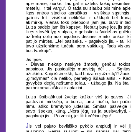
apie mane, žiurke. Tau gal ir užteks kokių dešimties
metelių. Ir tai vargu“. O tada su siaubu prisiminė apie
ligos antros stadijos apraiškas – visiškas sąstingis,
galintis kilti visiškai netikėtai ir užklupti bet kurią
akimirką. Vienas toks priepuolis jam jau buvo ir tad
Luiza padėjo jam išsikapstyti. Nebūtų buvę jos, jis taip
likęs stovėti lyg stulpas, o gelbstintis švirkštas gulėtų
už kelių colių nuo nejudrios dešinės Smito rankos iki
pat jo mirties. „Jei pasiseks, - pagalvojo jis, - tai iki
tavo užsilenkimo turėsiu pora vaikiukų. Tada viskas
bus tvarkoje“.
Jis tęsė:
- Dievas niekaip neskyrė žmonių genčiai tokios
pabaigos. Jis pasigailėjo mudviejų dėl … - Smitas
užsikirto. Kaip išsireikšti, kad Luiza neįsižeistų?! Žodis
„gimdymas“ čia netiko, pernelyg iššaukiantis. - Kad
gyvybės deglą neštume toliau, - užbaigė jis. Na štai,
pakankamai aiškiai ir aptakiai.
Luiza išsiblaškiusi žvelgė kažkur virš jo galvos. Ji
pastoviai mirksėjo, o burna, tarsi triušio, tuo pačiu
ritmu atliko kramtymo judesius. Smitas pažvelgė į
savo išsekusį kūną. „Nėra jėgų su ja susitvarkyti, -
pagalvojo jis. - Po velnių, jei tik turėčiau jėgų!“
J
is vėl pajuto beviltiško pykčio antplūdį ir vėl jį
nuslopino. Reikia susiimti – šis šansas gali tapti