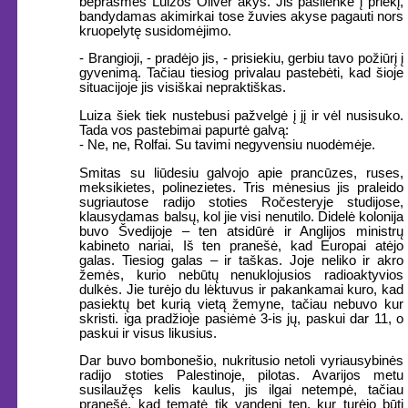
beprasmės Luizos Oliver akys. Jis pasilenkė į priekį,
bandydamas akimirkai tose žuvies akyse pagauti nors
kruopelytę susidomėjimo.
- Brangioji, - pradėjo jis, - prisiekiu, gerbiu tavo požiūrį į
gyvenimą. Tačiau tiesiog privalau pastebėti, kad šioje
situacijoje jis visiškai nepraktiškas.
Luiza šiek tiek nustebusi pažvelgė į jį ir vėl nusisuko.
Tada vos pastebimai papurtė galvą:
- Ne, ne, Rolfai. Su tavimi negyvensiu nuodėmėje.
Smitas su liūdesiu galvojo apie prancūzes, ruses,
meksikietes, polinezietes. Tris mėnesius jis praleido
sugriautose radijo stoties Ročesteryje studijose,
klausydamas balsų, kol jie visi nenutilo. Didelė kolonija
buvo Švedijoje – ten atsidūrė ir Anglijos ministrų
kabineto nariai, Iš ten pranešė, kad Europai atėjo
galas. Tiesiog galas – ir taškas. Joje neliko ir akro
žemės, kurio nebūtų nenuklojusios radioaktyvios
dulkės. Jie turėjo du lėktuvus ir pakankamai kuro, kad
pasiektų bet kurią vietą žemyne, tačiau nebuvo kur
skristi. iga pradžioje pasiėmė 3-is jų, paskui dar 11, o
paskui ir visus likusius.
Dar buvo bombonešio, nukritusio netoli vyriausybinės
radijo stoties Palestinoje, pilotas. Avarijos metu
susilaužęs kelis kaulus, jis ilgai netempė, tačiau
pranešė, kad tematė tik vandenį ten, kur turėjo būti