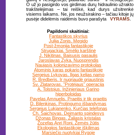
O už jo pasigirdo vos girdimas durų hidraulinio užrakto
trakštelėjimas – tai reiškė, kad durys užsitrenkė
visiems laikams. Ne, jos neužsirakino – tačiau kitoje jų
pusėje didelėmis raidėmis buvo parašyta
VYRAMS
.
Papildomi skaitiniai:
Fantastikos skyrius
Julija Zonis. Megido
Post-žmonija fantastikoje
Strugackiai. Smėlio karštinė
J. Nikitinas. Baisusis pasaulis
Jaroslavas Zyka. Nuosprendis
Naujasis kolonizavimo protokolas
Atominis karas pokario fantastikoje
Sergejus Lykovas. Ilgas kelias namo
R. Bredberis. Ir nugriaudė griaustinis
Sv. Zlatarovas. "Protėjaus" operacija
A. Tolstojus. Inžinieriaus Garino
hiperboloidas
Pavelas Amnuelis. Praeitis ir tik praeitis
D. Bilenkinas. Protingumo išbandymas
Sergejus Lukjanenko. Kurčias telefonas
Ch. Šaichovas. Deimanto spindesys
Džonas Bingas. Žaliasis kristalas
Žozefas Anri Roni. Žemės žūtis
Ekologijos fantastikoje iškilimas
Marsiečio nuotykiai Rygoje