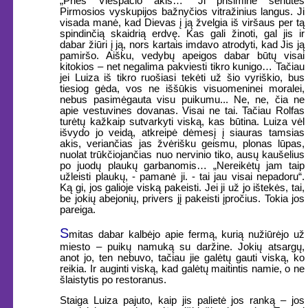
„Prieš Viešpačio akis…“ Ji prisiminė senutės
Pirmosios vyskupijos bažnyčios vitražinius langus. Ji
visada manė, kad Dievas į ją žvelgia iš viršaus per tą
spindinčią skaidrią erdvę. Kas gali žinoti, gal jis ir
dabar žiūri į ją, nors kartais imdavo atrodyti, kad Jis ją
pamiršo. Aišku, vedybų apeigos dabar būtų visai
kitokios – net negalima pakviesti tikro kunigo… Tačiau
jei Luiza iš tikro ruošiasi tekėti už šio vyriškio, bus
tiesiog gėda, vos ne iššūkis visuomeninei moralei,
nebus pasimėgauta visu puikumu... Ne, ne, čia ne
apie vestuvines dovanas. Visai ne tai. Tačiau Rolfas
turėtų kažkaip sutvarkyti viską, kas būtina. Luiza vėl
išvydo jo veidą, atkreipė dėmesį į siauras tamsias
akis, veriančias jas žvėrišku geismu, plonas lūpas,
nuolat trūkčiojančias nuo nervinio tiko, ausų kaušelius
po juodų plaukų garbanomis… „Nereikėtų jam taip
užleisti plaukų, - pamanė ji. - tai jau visai nepadoru“.
Ką gi, jos galioje viską pakeisti. Jei ji už jo ištekės, tai,
be jokių abejonių, privers jį pakeisti įpročius. Tokia jos
pareiga.
S
mitas dabar kalbėjo apie fermą, kurią nužiūrėjo už
miesto – puikų namuką su daržine. Jokių atsargų,
anot jo, ten nebuvo, tačiau jie galėtų gauti viską, ko
reikia. Ir auginti viską, kad galėtų maitintis namie, o ne
šlaistytis po restoranus.
Staiga Luiza pajuto, kaip jis palietė jos ranką – jos