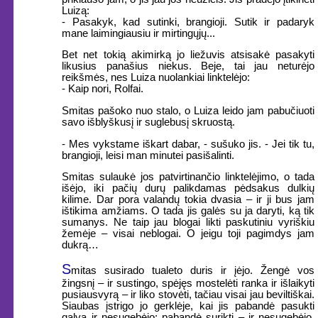
Luizą:
- Pasakyk, kad sutinki, brangioji. Sutik ir padaryk
mane laimingiausiu ir mirtingųjų...
Bet net tokią akimirką jo liežuvis atsisakė pasakyti
likusius panašius niekus. Beje, tai jau neturėjo
reikšmės, nes Luiza nuolankiai linktelėjo:
- Kaip nori, Rolfai.
Smitas pašoko nuo stalo, o Luiza leido jam pabučiuoti
savo išblyškusį ir suglebusį skruostą.
- Mes vykstame iškart dabar, - sušuko jis. - Jei tik tu,
brangioji, leisi man minutei pasišalinti.
Smitas sulaukė jos patvirtinančio linktelėjimo, o tada
išėjo, iki pačių durų palikdamas pėdsakus dulkių
kilime. Dar pora valandų tokia dvasia – ir ji bus jam
ištikima amžiams. O tada jis galės su ja daryti, ką tik
sumanys. Ne taip jau blogai likti paskutiniu vyriškiu
žemėje – visai neblogai. O jeigu toji pagimdys jam
dukrą…
S
mitas susirado tualeto duris ir įėjo. Žengė vos
žingsnį – ir sustingo, spėjęs mostelėti ranka ir išlaikyti
pusiausvyrą – ir liko stovėti, tačiau visai jau beviltiškai.
Siaubas įstrigo jo gerklėje, kai jis pabandė pasukti
galvą ir nesugebėjo; pabandė surikti – ir nesugebėjo.