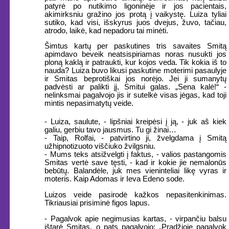
patyrė po nutikimo ligoninėje ir jos pacientais,
akimirksniu gražino jos protą į vaikystę. Luiza tyliai
sutiko, kad visi, išskyrus juos dvejus, žuvo, tačiau,
atrodo, laikė, kad nepadoru tai minėti.
Šimtus kartų per paskutines tris savaites Smitą
apimdavo beveik neatsispiriamas noras nusukti jos
ploną kaklą ir patraukti, kur kojos veda. Tik kokia iš to
nauda? Luiza buvo likusi paskutine moterimi pasaulyje
ir Smitas beprotiškai jos norėjo. Jei ji sumanytų
padvėsti ar palikti jį, Smitui galas. „Sena kalė!“ -
nelinksmai pagalvojo jis ir sutelkė visas jėgas, kad toji
mintis nepasimatytų veide.
- Luiza, saulute, - lipšniai kreipėsi į ją, - juk aš kiek
galiu, gerbiu tavo jausmus. Tu gi žinai…
- Taip, Rolfai, - patvirtino ji, žvelgdama į Smitą
užhipnotizuoto viščiuko žvilgsniu.
- Mums teks atsižvelgti į faktus, - valios pastangomis
Smitas vertė save tęsti, - kad ir kokie jie nemalonūs
bebūtų. Balandėle, juk mes vieninteliai likę vyras ir
moteris. Kaip Adomas ir Ieva Edeno sode.
Luizos veide pasirodė kažkos nepasitenkinimas.
Tikriausiai prisiminė figos lapus.
- Pagalvok apie negimusias kartas, - virpančiu balsu
ištarė Smitas, o pats pagalvojo: „Pradžioje pagalvok