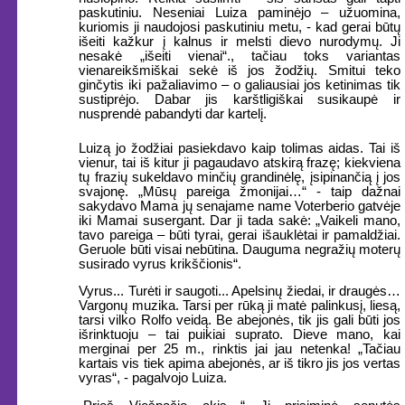
paskutiniu. Neseniai Luiza paminėjo – užuomina,
kuriomis ji naudojosi paskutiniu metu, - kad gerai būtų
išeiti kažkur į kalnus ir melsti dievo nurodymų. Ji
nesakė „išeiti vienai“., tačiau toks variantas
vienareikšmiškai sekė iš jos žodžių. Smitui teko
ginčytis iki pažaliavimo – o galiausiai jos ketinimas tik
sustiprėjo. Dabar jis karštligiškai susikaupė ir
nusprendė pabandyti dar kartelį.
Luizą jo žodžiai pasiekdavo kaip tolimas aidas. Tai iš
vienur, tai iš kitur ji pagaudavo atskirą frazę; kiekviena
tų frazių sukeldavo minčių grandinėlę, įsipinančią į jos
svajonę. „Mūsų pareiga žmonijai…“ - taip dažnai
sakydavo Mama jų senajame name Voterberio gatvėje
iki Mamai susergant. Dar ji tada sakė: „Vaikeli mano,
tavo pareiga – būti tyrai, gerai išauklėtai ir pamaldžiai.
Geruole būti visai nebūtina. Dauguma negražių moterų
susirado vyrus krikščionis“.
Vyrus... Turėti ir saugoti... Apelsinų žiedai, ir draugės…
Vargonų muzika. Tarsi per rūką ji matė palinkusį, liesą,
tarsi vilko Rolfo veidą. Be abejonės, tik jis gali būti jos
išrinktuoju – tai puikiai suprato. Dieve mano, kai
merginai per 25 m., rinktis jai jau netenka! „Tačiau
kartais vis tiek apima abejonės, ar iš tikro jis jos vertas
vyras“, - pagalvojo Luiza.