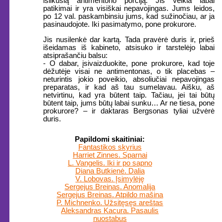
išlikusią antimentono porciją. Jis veikia labai
patikimai ir yra visiškai nepavojingas. Jums leidos,
po 12 val. paskambinsiu jums, kad sužinočiau, ar ja
pasinaudojote. Iki pasimatymo, pone prokurore.
Jis nusilenkė dar kartą. Tada pravėrė duris ir, prieš
išeidamas iš kabineto, atsisuko ir tarstelėjo labai
atsiprašančiu balsu:
- O dabar, įsivaizduokite, pone prokurore, kad toje
dėžutėje visai ne antimentonas, o tik placebas –
neturintis jokio poveikio, absoliučiai nepavojingas
preparatas, ir kad aš tau sumelavau. Aišku, aš
netvirtinu, kad yra būtent taip. Tačiau, jei tai būtų
būtent taip, jums būtų labai sunku… Ar ne tiesa, pone
prokurore? – ir daktaras Bergsonas tyliai užvėrė
duris.
Papildomi skaitiniai:
Fantastikos skyrius
Harriet Zinnes. Sparnai
L. Vangelis. Iki ir po sapno
Diana Butkienė. Dalia
V. Lobovas. Įsimylėję
Sergejus Breinas. Anomalija
Sergejus Breinas. Atpildo mašina
P. Michnenko. Užsitęsęs areštas
Aleksandras Kacura. Pasaulis
nuostabus