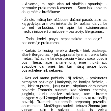
- Aplamai, tai apie visa tai skaičiau spaudoje, -
pertraukė prokuroras Klasenas. – Savo laiku apie tai
daug rašė laikraščiuose.
- Žinote, mūsų laikraščiuose dažnai parašo apie tai,
ką gydytojai ar mokslininkai dar tik ruošiasi daryti, be
to net anksčiau, nei apie tai užsimenama
medicininiuose žurnaluose, - pastebėjo Bergsonas.
- Tada kodėl patys nepasisakėte spaudoje? –
pasidomėjo prokuroras.
- Kartais to tiesiog nereikia daryti, - kiek padelsęs,
ištarė Bergsonas, - juk paprastai tyrimai trunka kelis
metus. Tačiau ne tai svarbiausia – taip visada buvo ir
bus. Tiesa, apie antimentoną ėmė triukšmauti
spaudoje dar prieš tai, kai mūsų grupė buvo
pusiaukelėje link sėkmės.
- Kas dėl mano požiūrio į šį reikalą, - prokuroras
pirmąkart pažvelgė į lankytoją be ironijos šešėlio, -
tai, kiek suprantu, jūsų tyrimų skyriaus darbuotojas
pavarde Trameris nustatė, kad vienas cheminių
junginių, kurių analizę atliekate, tam tikromis
sąlygomis gali žmogui padaryti labai savitą trankvilinį
poveikį. Trameris nusprendė preparatą pavadinti
antimentonu. Medžiagos sudėtis tebuvo žinoma jam
vienam, kaip ir sąlygos, kada jis veikia