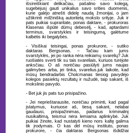
išsireiškiant delikačiau, pašalino savo kolegą,
sugebėjusį gauti unikalius savo srities duomenis,
kurie galėjo atnešti didelę naudą žmonijai, o jam
užtikrinti milžinišką autoritetą mokslo srityje. Juk ir
pats puikiai suprantate, ponas daktare, - prokuroras
Klasenas išpūtė dūmų debesėlį, - kad, aptardami
terminus, svarstykles ir teisingumą, galėtume
kalbėtis iki begalybės.
- Visiškai teisingai, ponas prokurore, - sutiko
daktaras Bergsonas. – Tačiau kam jums
svarstyklės, jei po ranka nėra reikiamų svarelių? Juk
ruošiatės sverti tik su tais svareliais, kuriuos turėjote
anksčiau. O aš norėčiau pasiūlyti jums naujas
galimybes arba, jei tinka, svarelius.juk laikote, kad
mūsų bendradarbis Cholcmanas tiesiog pavydėjo
kolegos pasiektų rezultatų ir nužudė, taip sakant, iš
mokslinio pavydo.
- Bet juk jis pats tuo prisipažino.
- Jei neprieštarausite, norėčiau priminti, kad pagal
įstatymus, kuriuose aš, tiesą sakant, nelabai
gaudausi, prisipažinimas, padarius kriminalinį
nusikaltimą, teismui nėra lemiama aplinkybė. Juk
puikiai žinote, kad nustatyti kieno nors kaltę galima
tik įrodymais. O kas dėl mūsų instituto, ponas
prokurore, - čia daktaras Bergsonas išdidžiai