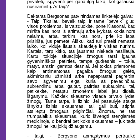
privalėtų išgyventi per gana ilgą laiką, kol galiausiai
nusiramintų. Ar taip?
Daktaras Bergsonas patvirtindamas linktelėjo galva:
- Taip. Tiksliau, beveik taip, ir tame "beveik" glūdi
visos problemos. Įsivaizduokite, pone Klasonai, kad
miršta kas nors iš artimųjų arba įvyksta kokia nors
nelaimė, arba, tarkim, kas nors, prie ko labai
prisirišę, jus pametė. Aišku, kad turi praeiti nemažai
laiko, kol viduje liausis skaudėję ir viskas nurims.
Kartais, tarp kitko, tas jausmas niekada nesiliauja.
Kartu tokioje situacijoje žmogus tarsi įgauna
gyvenimiškos patirties, tampa gudresnis – tokie,
matyt, amžini gamtos dėsniai. Jei tokios priemonės
kaip antimentonas pagalba žmogus galėtų
akimirksniu užmiršti arba nepaprastai pagreitinti
savo išgyvenimų eigą, kurią aš pavadinčiau
subrendimu arba, galbūt, patirties sukaupimu, tai,
patikėkite, netaptų žmonėms labai jau dideliu
išganymu. Kažkiek skausmo visada privalo lydėti
žmogų. Tame tarpe, ir fizinio. Jei pasaulyje staiga
išnyktų fizinis skausmas, tai, gali būti, stipriai
atsilieptų žmogaus prigimčiai. Žinoma, ne tas
trumpalaikis skausmas, kurio išvengti stengiamės
medicinoje, o bendrai bet koks skausmas – juk tada
žmogui neliktų jokių džiaugsmų.
- taigi, - Bergsono apmąstymus pertraukė