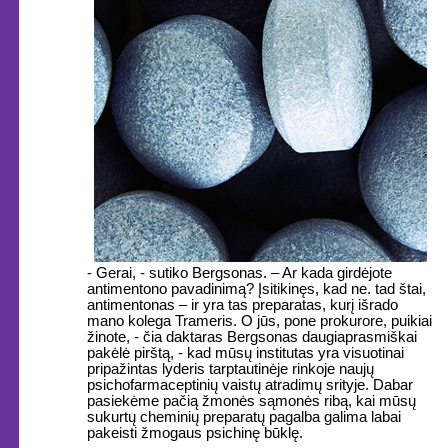
- Gerai, - sutiko Bergsonas. – Ar kada girdėjote
antimentono pavadinimą? Įsitikinęs, kad ne. tad štai,
antimentonas – ir yra tas preparatas, kurį išrado
mano kolega Trameris. O jūs, pone prokurore, puikiai
žinote, - čia daktaras Bergsonas daugiaprasmiškai
pakėlė pirštą, - kad mūsų institutas yra visuotinai
pripažintas lyderis tarptautinėje rinkoje naujų
psichofarmaceptinių vaistų atradimų srityje. Dabar
pasiekėme pačią žmonės sąmonės ribą, kai mūsų
sukurtų cheminių preparatų pagalba galima labai
pakeisti žmogaus psichinę būklę.