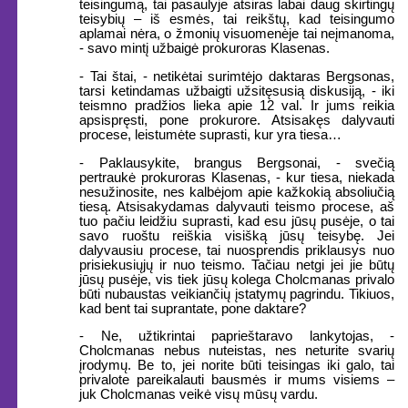
teisingumą, tai pasaulyje atsiras labai daug skirtingų
teisybių – iš esmės, tai reikštų, kad teisingumo
aplamai nėra, o žmonių visuomenėje tai neįmanoma,
- savo mintį užbaigė prokuroras Klasenas.
- Tai štai, - netikėtai surimtėjo daktaras Bergsonas,
tarsi ketindamas užbaigti užsitęsusią diskusiją, - iki
teismno pradžios lieka apie 12 val. Ir jums reikia
apsispręsti, pone prokurore. Atsisakęs dalyvauti
procese, leistumėte suprasti, kur yra tiesa…
- Paklausykite, brangus Bergsonai, - svečią
pertraukė prokuroras Klasenas, - kur tiesa, niekada
nesužinosite, nes kalbėjom apie kažkokią absoliučią
tiesą. Atsisakydamas dalyvauti teismo procese, aš
tuo pačiu leidžiu suprasti, kad esu jūsų pusėje, o tai
savo ruoštu reiškia visišką jūsų teisybę. Jei
dalyvausiu procese, tai nuosprendis priklausys nuo
prisiekusiųjų ir nuo teismo. Tačiau netgi jei jie būtų
jūsų pusėje, vis tiek jūsų kolega Cholcmanas privalo
būti nubaustas veikiančių įstatymų pagrindu. Tikiuos,
kad bent tai suprantate, pone daktare?
- Ne, užtikrintai paprieštaravo lankytojas, -
Cholcmanas nebus nuteistas, nes neturite svarių
įrodymų. Be to, jei norite būti teisingas iki galo, tai
privalote pareikalauti bausmės ir mums visiems –
juk Cholcmanas veikė visų mūsų vardu.