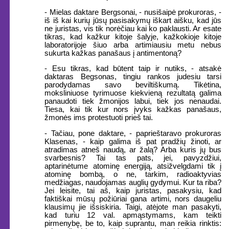
- Mielas daktare Bergsonai, - nusišaipė prokuroras, -
iš iš kai kurių jūsų pasisakymų iškart aišku, kad jūs
ne juristas, vis tik norėčiau kai ko paklausti. Ar esate
tikras, kad kažkur kitoje šalyje, kažkokioje kitoje
laboratorijoje šiuo arba artimiausiu metu nebus
sukurta kažkas panašaus į antimentoną?
- Esu tikras, kad būtent taip ir nutiks, - atsakė
daktaras Begsonas, tingiu rankos judesiu tarsi
parodydamas savo beviltiškumą. Tikėtina,
moksliniuose tyrimuose kiekvieną rezultatą galima
panaudoti tiek žmonijos labui, tiek jos nenaudai.
Tiesa, kai tik kur nors įvyks kažkas panašaus,
žmonės ims protestuoti prieš tai.
- Tačiau, pone daktare, - paprieštaravo prokuroras
Klasenas, - kaip galima iš pat pradžių žinoti, ar
atradimas atneš naudą, ar žalą? Arba kuris jų bus
svarbesnis? Tai tas pats, jei, pavyzdžiui,
aptarinėtume atominę energiją, atsižvelgdami tik į
atominę bombą, o ne, tarkim, radioaktyvias
medžiagas, naudojamas auglių gydymui. Kur ta riba?
Jei leisite, tai aš, kaip juristas, pasakysiu, kad
faktiškai mūsų požiūriai gana artimi, nors daugeliu
klausimų jie išsiskiria. Taigi, atėjote man pasakyti,
kad turiu 12 val. apmąstymams, kam teikti
pirmenybę, be to, kaip suprantu, man reikia rinktis: