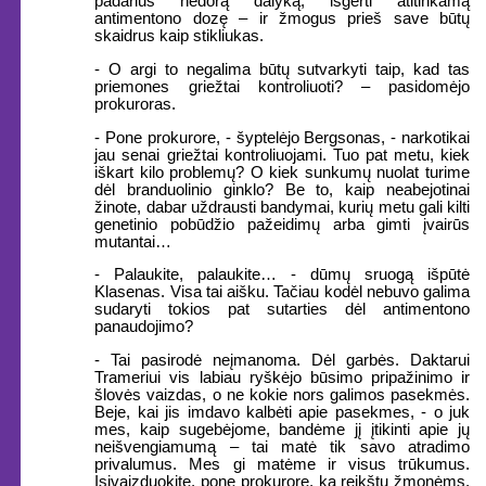
padarius nedorą dalyką, išgerti atitinkamą
antimentono dozę – ir žmogus prieš save būtų
skaidrus kaip stikliukas.
- O argi to negalima būtų sutvarkyti taip, kad tas
priemones griežtai kontroliuoti? – pasidomėjo
prokuroras.
- Pone prokurore, - šyptelėjo Bergsonas, - narkotikai
jau senai griežtai kontroliuojami. Tuo pat metu, kiek
iškart kilo problemų? O kiek sunkumų nuolat turime
dėl branduolinio ginklo? Be to, kaip neabejotinai
žinote, dabar uždrausti bandymai, kurių metu gali kilti
genetinio pobūdžio pažeidimų arba gimti įvairūs
mutantai…
- Palaukite, palaukite… - dūmų sruogą išpūtė
Klasenas. Visa tai aišku. Tačiau kodėl nebuvo galima
sudaryti tokios pat sutarties dėl antimentono
panaudojimo?
- Tai pasirodė neįmanoma. Dėl garbės. Daktarui
Trameriui vis labiau ryškėjo būsimo pripažinimo ir
šlovės vaizdas, o ne kokie nors galimos pasekmės.
Beje, kai jis imdavo kalbėti apie pasekmes, - o juk
mes, kaip sugebėjome, bandėme jį įtikinti apie jų
neišvengiamumą – tai matė tik savo atradimo
privalumus. Mes gi matėme ir visus trūkumus.
Įsivaizduokite, pone prokurore, ką reikštų žmonėms,