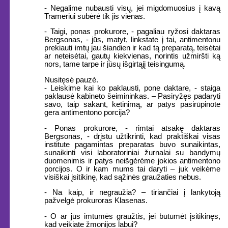
- Negalime nubausti visų, jei migdomuosius į kavą
Trameriui subėrė tik jis vienas.
- Taigi, ponas prokurore, - pagaliau ryžosi daktaras
Bergsonas, - jūs, matyt, linkstate į tai, antimentonu
prekiauti imtų jau šiandien ir kad tą preparatą, teisėtai
ar neteisėtai, gautų kiekvienas, norintis užmiršti ką
nors, tame tarpe ir jūsų išgirtąjį teisingumą.
Nusitęsė pauzė.
- Leiskime kai ko paklausti, pone daktare, - staiga
paklausė kabineto šeimininkas. – Pasiryžęs padaryti
savo, taip sakant, ketinimą, ar patys pasirūpinote
gera antimentono porcija?
- Ponas prokurore, - rimtai atsakę daktaras
Bergsonas, - drįstu užtikrinti, kad praktiškai visas
institute pagamintas preparatas buvo sunaikintas,
sunaikinti visi laboratoriniai žurnalai su bandymų
duomenimis ir patys neišgėrėme jokios antimentono
porcijos. O ir kam mums tai daryti – juk veikėme
visiškai įsitikinę, kad sąžinės graužaties nebus.
- Na kaip, ir negraužia? – tiriančiai į lankytoją
pažvelgė prokuroras Klasenas.
- O ar jūs imtumės graužtis, jei būtumėt įsitikinęs,
kad veikiate žmonijos labui?