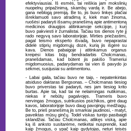
efektyviausiai. Iš esmės, tai reiškia jam mokslinių
nuopelnų pripažinimą, skambų vardą ir. Be abejo,
gana neblogą premiją. Be to, jis buvo linkęs plačiai
išreklamuoti savo atradimą ir, kiek man žinoma,
ruošėsi padaryti išsamų pranešimą apie antimentoną
medicinos draugijos atitinkamoje sekcijoje, į kurį
buvo pakviesti ir žurnalistai. Tačiau tos dienos ryte jį
rado negyvą savo laboratorijoje. Mirties priežastimi,
pagal teismo eksperto išvadą, buvo nepaprastai
didelė stiprių migdomųjų dozė, kurią jis išgėrė su
kava. Dienos pabaigoje į atitinkamus organus
kreipėsi kitas būjų bendradarbis Cholcmanas,
pranešdamas, kad būtent jis pakišo Trameriui
migdomuosius, padarydamas tai vien iš pavydo jo
sėkmei, susijusiai su antimentonu.
- Labai gaila, tačiau buvo ne taip, - nepatenkintas
atsiduso daktaras Bergsonas. – Cholcmanas tiesiog
buvo priverstas tai padaryti, nes jam tiesiog krito
burtas. Apie tai, kad tai ne nelaimingas nutikimas,
niekas ir nebūtų pagalvojęs. Trameris buvo
nervingas žmogus, sutrikusios psichikos, gėrė daug
kavos, laboratorijoje buvo daug pavojingų medžiagų.
Be to, prieš pranešimą jis smarkiai jaudinosi, - matyt,
paveiktas mūsų ginčų. Todėl viskas turėjo pasibaigti
sklandžiai. Tačiau Cholcmanas, atlikęs viską, apie
ką iš anksto susitarėme, netikėtai nusprendė, kad
kaip žmogus, o ypač kaip gydytojas, neturi teisės