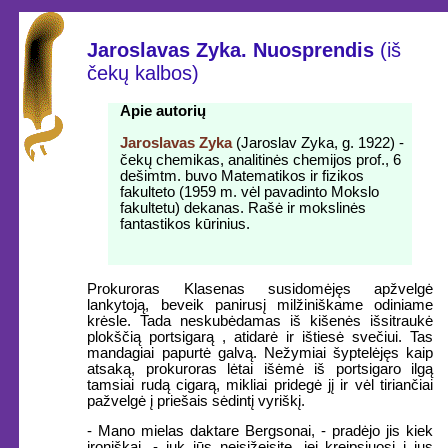
Jaroslavas Zyka. Nuosprendis
(iš
čekų kalbos)
Apie autorių
Jaroslavas Zyka
(Jaroslav Zyka, g. 1922) -
čekų chemikas, analitinės chemijos prof., 6
dešimtm. buvo Matematikos ir fizikos
fakulteto (1959 m. vėl pavadinto Mokslo
fakultetu) dekanas. Rašė ir mokslinės
fantastikos kūrinius.
Prokuroras Klasenas susidomėjęs apžvelgė
lankytoją, beveik panirusį milžiniškame odiniame
krėsle. Tada neskubėdamas iš kišenės išsitraukė
plokščią portsigarą , atidarė ir ištiesė svečiui. Tas
mandagiai papurtė galvą. Nežymiai šyptelėjęs kaip
atsaką, prokuroras lėtai išėmė iš portsigaro ilgą
tamsiai rudą cigarą, mikliai pridegė jį ir vėl tiriančiai
pažvelgė į priešais sėdintį vyriškį.
- Mano mielas daktare Bergsonai, - pradėjo jis kiek
ironiškai, - juk jūs neįsižeisite, jei kreipsiuosi į jus