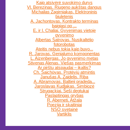
Kaip atsivėrė suvokimo durys
Vl. Berezinas. Riugeno aukštas dangus
Michailas Zagirniakas. Elektroninis
biuletenis
A. Jachontovas. Kontrakto terminas
baigiasi po ...
E. ir I. Chaliai. Gyvenimas vietoje
gyvenimo
Albertas Šatrovas. Nusikaltėlio
fotorobotas
Ateitis nebus tokia kaip buvo...
R. Jarovas. Genialumo komponentas
L. Aizenbergas. Jo gyvenimo metas
Stivenas Alenas. Viešas pasmerkimas
Ar pirštų atspaudai – įkaltis?
Ch. Šaichovas. Protėvių atmintis
Janušas A. Zaidelis. Riba
A. Abramovas. Baltieji pradeda...
Jaroslavas Kudlakas. Simbiozė
Strugackiai. Šeši degtukai
Paslaptingas grybas
R. Aberneti. Atžala
Poezija ir skaitiniai
NSO svetainė
Vartiklis