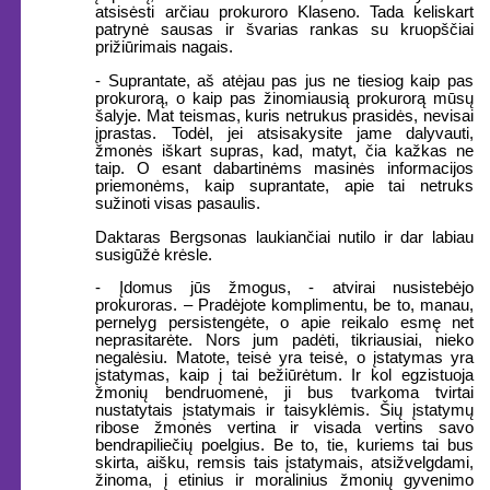
atsisėsti arčiau prokuroro Klaseno. Tada keliskart
patrynė sausas ir švarias rankas su kruopščiai
prižiūrimais nagais.
- Suprantate, aš atėjau pas jus ne tiesiog kaip pas
prokurorą, o kaip pas žinomiausią prokurorą mūsų
šalyje. Mat teismas, kuris netrukus prasidės, nevisai
įprastas. Todėl, jei atsisakysite jame dalyvauti,
žmonės iškart supras, kad, matyt, čia kažkas ne
taip. O esant dabartinėms masinės informacijos
priemonėms, kaip suprantate, apie tai netruks
sužinoti visas pasaulis.
Daktaras Bergsonas laukiančiai nutilo ir dar labiau
susigūžė krėsle.
- Įdomus jūs žmogus, - atvirai nusistebėjo
prokuroras. – Pradėjote komplimentu, be to, manau,
pernelyg persistengėte, o apie reikalo esmę net
neprasitarėte. Nors jum padėti, tikriausiai, nieko
negalėsiu. Matote, teisė yra teisė, o įstatymas yra
įstatymas, kaip į tai bežiūrėtum. Ir kol egzistuoja
žmonių bendruomenė, ji bus tvarkoma tvirtai
nustatytais įstatymais ir taisyklėmis. Šių įstatymų
ribose žmonės vertina ir visada vertins savo
bendrapiliečių poelgius. Be to, tie, kuriems tai bus
skirta, aišku, remsis tais įstatymais, atsižvelgdami,
žinoma, į etinius ir moralinius žmonių gyvenimo