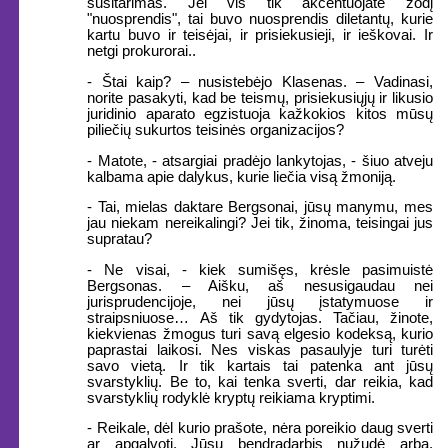
susitarimas. Jei vis tik akcentuojate žodį
"nuosprendis", tai buvo nuosprendis diletantų, kurie
kartu buvo ir teisėjai, ir prisiekusieji, ir ieškovai. Ir
netgi prokurorai..
- Štai kaip? – nusistebėjo Klasenas. – Vadinasi,
norite pasakyti, kad be teismų, prisiekusiųjų ir likusio
juridinio aparato egzistuoja kažkokios kitos mūsų
piliečių sukurtos teisinės organizacijos?
- Matote, - atsargiai pradėjo lankytojas, - šiuo atveju
kalbama apie dalykus, kurie liečia visą žmoniją.
- Tai, mielas daktare Bergsonai, jūsų manymu, mes
jau niekam nereikalingi? Jei tik, žinoma, teisingai jus
supratau?
- Ne visai, - kiek sumišęs, krėsle pasimuistė
Bergsonas. – Aišku, aš nesusigaudau nei
jurisprudencijoje, nei jūsų įstatymuose ir
straipsniuose… Aš tik gydytojas. Tačiau, žinote,
kiekvienas žmogus turi savą elgesio kodeksą, kurio
paprastai laikosi. Nes viskas pasaulyje turi turėti
savo vietą. Ir tik kartais tai patenka ant jūsų
svarstyklių. Be to, kai tenka sverti, dar reikia, kad
svarstyklių rodyklė kryptų reikiama kryptimi.
- Reikale, dėl kurio prašote, nėra poreikio daug sverti
ar apgalvoti. Jūsų bendradarbis nužudė arba,