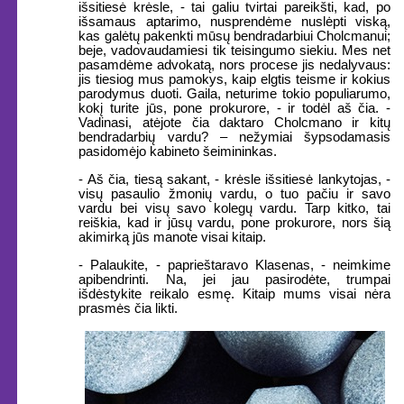
išsitiesė krėsle, - tai galiu tvirtai pareikšti, kad, po
išsamaus aptarimo, nusprendėme nuslėpti viską,
kas galėtų pakenkti mūsų bendradarbiui Cholcmanui;
beje, vadovaudamiesi tik teisingumo siekiu. Mes net
pasamdėme advokatą, nors procese jis nedalyvaus:
jis tiesiog mus pamokys, kaip elgtis teisme ir kokius
parodymus duoti. Gaila, neturime tokio populiarumo,
kokį turite jūs, pone prokurore, - ir todėl aš čia. -
Vadinasi, atėjote čia daktaro Cholcmano ir kitų
bendradarbių vardu? – nežymiai šypsodamasis
pasidomėjo kabineto šeimininkas.
- Aš čia, tiesą sakant, - krėsle išsitiesė lankytojas, -
visų pasaulio žmonių vardu, o tuo pačiu ir savo
vardu bei visų savo kolegų vardu. Tarp kitko, tai
reiškia, kad ir jūsų vardu, pone prokurore, nors šią
akimirką jūs manote visai kitaip.
- Palaukite, - paprieštaravo Klasenas, - neimkime
apibendrinti. Na, jei jau pasirodėte, trumpai
išdėstykite reikalo esmę. Kitaip mums visai nėra
prasmės čia likti.