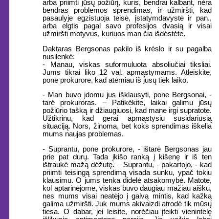
arba priimti jūsų požiūrį, kuris, bendrai kalbant, nėra
bendras problemos sprendimas, ir užmiršti, kad
pasaulyje egzistuoja teisė, įstatymdavystė ir pan.,
arba elgtis pagal savo profesijos dvasią ir visai
užmiršti motyvus, kuriuos man čia išdėstėte.
Daktaras Bergsonas pakilo iš krėslo ir su pagalba
nusilenkė:
- Manau, viskas suformuluota absoliučiai tiksliai.
Jums tikrai liko 12 val. apmąstymams. Atleiskite,
pone prokurore, kad atėmiau iš jūsų tiek laiko.
- Man buvo įdomu jus išklausyti, pone Bergsonai, -
tarė prokuroras. – Patikėkite, laikai galimu jūsų
požiūrio tašką ir džiaugiuosi, kad mane irgi supratote.
Užtikrinu, kad gerai apmąstysiu susidariusią
situaciją. Nors, žinoma, bet koks sprendimas iškelia
mums naujas problemas.
- Suprantu, pone prokurore, - ištarė Bergsonas jau
prie pat durų. Tada įkišo ranką į kišenę ir iš ten
ištraukė mažą dėžutę. – Suprantu, - pakartojo, - kad
priimti teisingą sprendimą visada sunku, ypač tokiu
klausimu. O jums tenka didelė atsakomybė. Matote,
kol aptarinėjome, viskas buvo daugiau mažiau aišku,
nes mums visai neatėjo į galvą mintis, kad kažką
galima užmiršti. Juk mums akivaizdi atrodė tik mūsų
tiesa. O dabar, jei leisite, norėčiau įteikti vienintelę