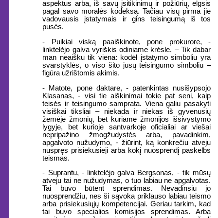
aspektus arba, iš savų įsitikinimų ir požiūrių, elgsis
pagal savo moralės kodeksą. Tačiau visų pirma jie
vadovausis įstatymais ir gins teisingumą iš tos
pusės.
- Puikiai viską paaiškinote, pone prokurore, -
linktelėjo galva vyriškis odiniame krėsle. – Tik dabar
man neaišku tik viena: kodėl įstatymo simboliu yra
svarstyklės, o viso šito jūsų teisingumo simboliu –
figūra užrištomis akimis.
- Matote, pone daktare, - patenkintas nusišypsojo
Klasanas, - visi tie aiškinimai tokie pat seni, kaip
teisės ir teisingumo samprata. Viena galiu pasakyti
visiškai tiksliai – niekada ir niekas iš gyvenusių
žemėje žmonių, bet kuriame žmonijos išsivystymo
lygyje, bet kurioje santvarkoje oficialiai ar viešai
nepripažino žmogžudystės arba, pavadinkim,
apgalvoto nužudymo, - žiūrint, ką konkrečiu atveju
nuspręs prisiekusieji arba kokį nuosprendį paskelbs
teismas.
- Suprantu, - linktelėjo galva Bergsonas, - tik mūsų
atveju tai ne nužudymas, o tuo labiau ne apgalvotas.
Tai buvo būtent sprendimas. Nevadinsiu jo
nuosprendžiu, nes ši sąvoka priklauso labiau teismo
arba prisiekusiųjų kompetencijai. Geriau tarkim, kad
tai buvo specialios komisijos sprendimas. Arba