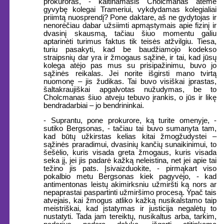
prokuroras, - kaltinamasis Cholcmanas atėmė
gyvybę kolegai Trameriui, vykdydamas kolegialiai
priimtą nuosprendį? Pone daktare, aš ne gydytojas ir
nenorėčiau dabar užsiimti apmąstymais apie fizinį ir
dvasinį skausmą, tačiau šiuo momentu galiu
aptarinėti turimus faktus tik teisės atžvilgiu. Tiesa,
turiu pasakyti, kad be baudžiamojo kodekso
straipsnių dar yra ir žmogaus sąžinė, ir tai, kad jūsų
kolega atėjo pas mus su prisipažinimu, buvo jo
sąžinės reikalas. Jei norite išgirsti mano tvirtą
nuomonę – jis žudikas. Tai buvo visiškai įprastas,
šaltakraujiškai apgalvotas nužudymas, be to
Cholcmanas šiuo atveju tebuvo įrankis, o jūs ir likę
bendradarbiai – jo bendrininkai.
- Suprantu, pone prokurore, ką turite omenyje, -
sutiko Bergsonas, - tačiau tai buvo sumanyta tam,
kad būtų užkirstas kelias kitai žmogžudystei –
sąžinės praradimui, dvasinių kančių sunaikinimui, to
šešėlio, kuris visada greta žmogaus, kuris visada
seka jį, jei jis padarė kažką neleistina, net jei apie tai
težino jis pats. Įsivaizduokite, - pirmąkart viso
pokalbio metu Bergsonas kiek pagyvėjo, - kad
antimentonas leistų akimirksniu užmiršti ką nors ar
nepaprastai paspartinti užmiršimo procesą. Ypač tais
atvejais, kai žmogus atliko kažką nusikalstamo taip
meistriškai, kad įstatymas ir justicija negalėtų to
nustatyti. Tada jam tereiktų, nusikaltus arba, tarkim,