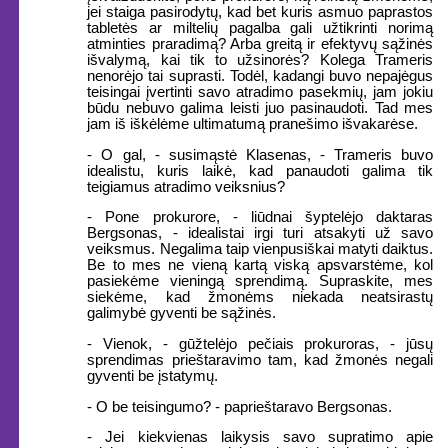
jei staiga pasirodytų, kad bet kuris asmuo paprastos
tabletės ar miltelių pagalba gali užtikrinti norimą
atminties praradimą? Arba greitą ir efektyvų sąžinės
išvalymą, kai tik to užsinorės? Kolega Trameris
nenorėjo tai suprasti. Todėl, kadangi buvo nepajėgus
teisingai įvertinti savo atradimo pasekmių, jam jokiu
būdu nebuvo galima leisti juo pasinaudoti. Tad mes
jam iš iškėlėme ultimatumą pranešimo išvakarėse.
- O gal, - susimąstė Klasenas, - Trameris buvo
idealistu, kuris laikė, kad panaudoti galima tik
teigiamus atradimo veiksnius?
- Pone prokurore, - liūdnai šyptelėjo daktaras
Bergsonas, - idealistai irgi turi atsakyti už savo
veiksmus. Negalima taip vienpusiškai matyti daiktus.
Be to mes ne vieną kartą viską apsvarstėme, kol
pasiekėme vieningą sprendimą. Supraskite, mes
siekėme, kad žmonėms niekada neatsirastų
galimybė gyventi be sąžinės.
- Vienok, - gūžtelėjo pečiais prokuroras, - jūsų
sprendimas prieštaravimo tam, kad žmonės negali
gyventi be įstatymų.
- O be teisingumo? - paprieštaravo Bergsonas.
- Jei kiekvienas laikysis savo supratimo apie