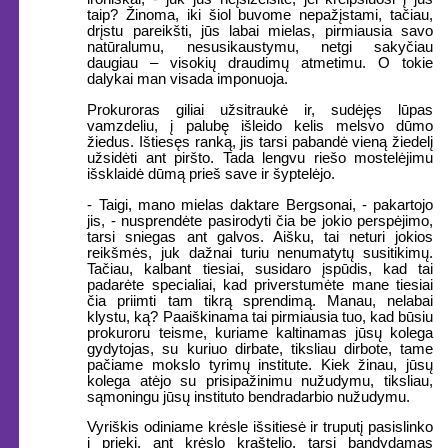
taip? Žinoma, iki šiol buvome nepažįstami, tačiau,
drįstu pareikšti, jūs labai mielas, pirmiausia savo
natūralumu, nesusikaustymu, netgi sakyčiau
daugiau – visokių draudimų atmetimu. O tokie
dalykai man visada imponuoja.
Prokuroras giliai užsitraukė ir, sudėjęs lūpas
vamzdeliu, į palubę išleido kelis melsvo dūmo
žiedus. Ištiesęs ranką, jis tarsi pabandė vieną žiedelį
užsidėti ant piršto. Tada lengvu riešo mostelėjimu
išsklaidė dūmą prieš save ir šyptelėjo.
- Taigi, mano mielas daktare Bergsonai, - pakartojo
jis, - nusprendėte pasirodyti čia be jokio perspėjimo,
tarsi sniegas ant galvos. Aišku, tai neturi jokios
reikšmės, juk dažnai turiu nenumatytų susitikimų.
Tačiau, kalbant tiesiai, susidaro įspūdis, kad tai
padarėte specialiai, kad priverstumėte mane tiesiai
čia priimti tam tikrą sprendimą. Manau, nelabai
klystu, ką? Paaiškinama tai pirmiausia tuo, kad būsiu
prokuroru teisme, kuriame kaltinamas jūsų kolega
gydytojas, su kuriuo dirbate, tiksliau dirbote, tame
pačiame mokslo tyrimų institute. Kiek žinau, jūsų
kolega atėjo su prisipažinimu nužudymu, tiksliau,
sąmoningu jūsų instituto bendradarbio nužudymu.
Vyriškis odiniame krėsle išsitiesė ir truputį pasislinko
į priekį, ant krėslo kraštelio, tarsi bandydamas