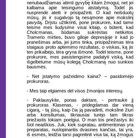
nenubaudžiamas atimti gyvybę kitam žmogui, net jei
kalbama apie teisingumo atstatymą. Todėl jis
nusprendė ateiti ir prisipažinti. O kad neišduotų
mūsų, jis ir sugalvojo tą nesąmone apie mokslinį
pavydą. Drįstu užtikrinti, pone prokurore, kad tame
teisme mes liudysime visai kitaip, o būtent, kad
Cholcmanas, būdamas sukrėstas netikėtos
Tramerio mirties, buvo gilioje depresijoje ir kad jo
pranešimas arba, jei jums tinka, prisipažinimas tėra
staigaus proto aptemimo rezultatas, o viskas, ką jis
ten prikalbėjo, tėra gryna išmonė. Todėl teisme, pone
prokurore, mes pasistengsime padatyti viską, kad
išgelbėtume mūsų kolegą Cholcmaną nuo sunkios
bausmės.
- Net įstatymo pažeidimo kaina? – pasidomėjo
prokuroras.
- Mes taip elgiamės dėl visos žmonijos interesų.
- Paklausykite, ponas daktare, - pertraukė jį
prokuroras Klasenas, - pridegdamas dar vieną
cigarą, - tą jūsų, kaip čia ją pavadinti, mokslinė žiuri
arba konsiliumas, tikriausiai turėjo tam tikras
priežastis tokiam poelgiui. O man tos priežastys iki
šiol neaiškios. Juk, kiek supratau, antimentonas yra
preparatas, nuslopinantis dvasines kančias, tai yra,
iš esmės, leidžia tarsi pagreitinti visa tai, ką žmogus