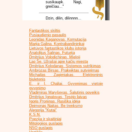
susikaupk. Nagi,
greičiau..."
Dzin, dilin, dilinnnn...
Fantastikos skiltis
Pusiaudienio pasaulis
Leonidas Kaganovas. Komutacija
Marija Galina. Kontrabandininkai
Lietuvos fantastikos klubų istorija
Anatolijus Šalinas. Futurija
Dmitrijus Volodichinas. Mieloji
Lao Še. Užrašai apie kačių miestą
Dmitrijus Kolodanas. Sistemos sutrikimas
Ambrozas Birsas. Prakeiktas sutvėrimas
Michailas Zagirniakas. Elektroninis
biuletenis
E. ir I. Chaliai. Gyvenimas vietoje
gyvenimo
Vladimiras Maryševas. Šalutinis poveikis
Dmitrijus Ignatovas. Tesėjo laivas
Igoris Proninas. Rusiška idėja
Deimonas Naitas. Be trenksmo
Alegorija "Kutai"
K.S.N.
Poezija ir skaitiniai
Mitologijos puslapis
NSO puslapis