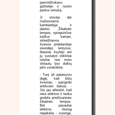
pamindžiukavo,
gūžtelėjo ir nuniro
paskui senuką.
Ji stovėjo dar
mažesniame
kambarėlyje ir
dairėsi. Žibalinės
lempos, spingsinčios
kažkur kampe,
skleidžiamos
šviesos prieblandoje
skendėjo lentynos,
blausiai švytėjo ant
jų sustatyti stikliniai
rutuliai, nuo mūro
skliautų tįso dulkių
pilni voratinkliai.
- Tuoj aš pataisysiu
dagtį, kad būtų
šviesiau, - pasigirdo
antikvaro balsas. -
Jūs jau atleiskit, kad
nėra elektros ir tenka
griebtis prieštvaninės
žibalinės lempos.
Bet pasauliai
elektros tiesiog
nepakelia - suserga,