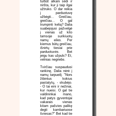
turbūt alkani sėdi ir
niršta, kur ji taip ilgai
užtruko. O dar reikia
į parduotuvę
užbėgti... Greičiau,
greičiau... O gal
trumpinti kelią? Dalia
suabejojusi pažvelgė
į vienas už kito
tamsoje surikiuotų
namų eiles. Per
kiemus būtų greičiau,
išnirtų tiesiai prie
parduotuvės. Bet
jeigu kas užpuls? Et,
velnias negriebs.
Tvirčiau suspaudusi
rankinę, Dalia nėrė į
namų tarpueilį. "Nors
žibintus kokius
pastatytų, - skubėjo.
- O tai eini ir nežinai,
kur nueisi. O gal tie
valdininkai mano,
kad patys gyventojai
vakarais vienas
kitam pašvies palikę
degti kambariuose
šviesas?" Bet kad tie