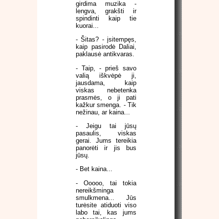
girdima muzika -
lengva, grakšti ir
spindinti kaip tie
kuorai...
- Šitas? - įsitempęs,
kaip pasirodė Daliai,
paklausė antikvaras.
- Taip, - prieš savo
valią iškvėpė ji,
jausdama, kaip
viskas nebetenka
prasmės, o ji pati
kažkur smenga. - Tik
nežinau, ar kaina...
- Jeigu tai jūsų
pasaulis, viskas
gerai. Jums tereikia
panorėti ir jis bus
jūsų.
- Bet kaina...
- Ooooo, tai tokia
nereikšminga
smulkmena... Jūs
turėsite atiduoti viso
labo tai, kas jums