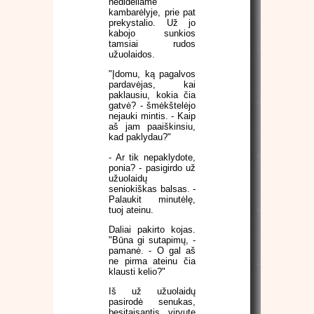
nedideliame
kambarėlyje, prie pat
prekystalio. Už jo
kabojo sunkios
tamsiai rudos
užuolaidos.
"Įdomu, ką pagalvos
pardavėjas, kai
paklausiu, kokia čia
gatvė? - šmėkštelėjo
nejauki mintis. - Kaip
aš jam paaiškinsiu,
kad paklydau?"
- Ar tik nepaklydote,
ponia? - pasigirdo už
užuolaidų
seniokiškas balsas. -
Palaukit minutėlę,
tuoj ateinu.
Daliai pakirto kojas.
"Būna gi sutapimų, -
pamanė. - O gal aš
ne pirma ateinu čia
klausti kelio?"
Iš už užuolaidų
pasirodė senukas,
besitaisantis virvute