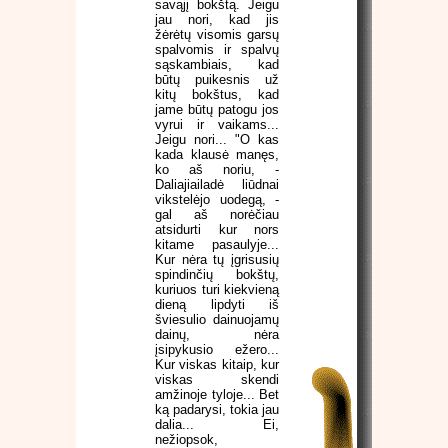
savąjį bokštą. Jeigu
jau nori, kad jis
žėrėtų visomis garsų
spalvomis ir spalvų
sąskambiais, kad
būtų puikesnis už
kitų bokštus, kad
jame būtų patogu jos
vyrui ir vaikams...
Jeigu nori... "O kas
kada klausė manęs,
ko aš noriu, -
Daliajiailadė liūdnai
vikstelėjo uodegą, -
gal aš norėčiau
atsidurti kur nors
kitame pasaulyje...
Kur nėra tų įgrisusių
spindinčių bokštų,
kuriuos turi kiekvieną
dieną lipdyti iš
šviesulio dainuojamų
dainų, nėra
įsipykusio ežero...
Kur viskas kitaip, kur
viskas skendi
amžinoje tyloje... Bet
ką padarysi, tokia jau
dalia... Ei,
nežiopsok,