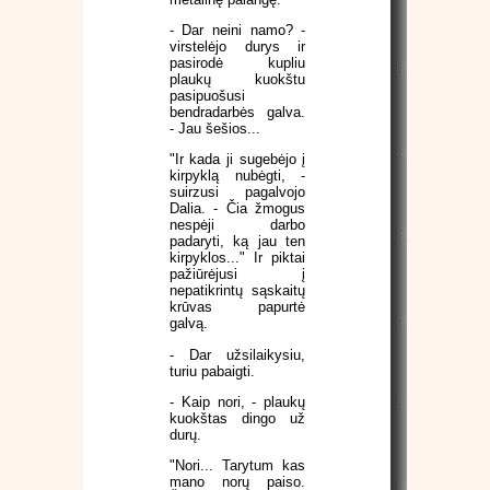
- Dar neini namo? -
virstelėjo durys ir
pasirodė kupliu
plaukų kuokštu
pasipuošusi
bendradarbės galva.
- Jau šešios...
"Ir kada ji sugebėjo į
kirpyklą nubėgti, -
suirzusi pagalvojo
Dalia. - Čia žmogus
nespėji darbo
padaryti, ką jau ten
kirpyklos..." Ir piktai
pažiūrėjusi į
nepatikrintų sąskaitų
krūvas papurtė
galvą.
- Dar užsilaikysiu,
turiu pabaigti.
- Kaip nori, - plaukų
kuokštas dingo už
durų.
"Nori... Tarytum kas
mano norų paiso.