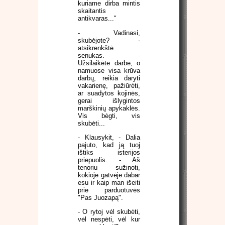
kuriame dirba mintis
skaitantis
antikvaras..."
- Vadinasi,
skubėjote? -
atsikrenkštė
senukas. -
Užsilaikėte darbe, o
namuose visa krūva
darbų, reikia daryti
vakarienę, pažiūrėti,
ar suadytos kojinės,
gerai išlygintos
marškinių apykaklės.
Vis bėgti, vis
skubėti...
- Klausykit, - Dalia
pajuto, kad ją tuoj
ištiks isterijos
priepuolis. - Aš
tenoriu sužinoti,
kokioje gatvėje dabar
esu ir kaip man išeiti
prie parduotuvės
"Pas Juozapą".
- O rytoj vėl skubėti,
vėl nespėti, vėl kur