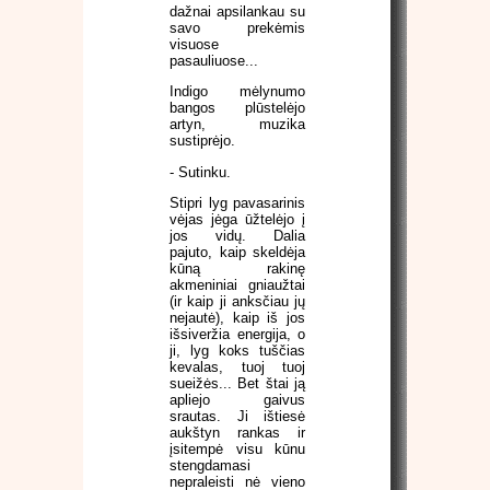
dažnai apsilankau su
savo prekėmis
visuose
pasauliuose...
Indigo mėlynumo
bangos plūstelėjo
artyn, muzika
sustiprėjo.
- Sutinku.
Stipri lyg pavasarinis
vėjas jėga ūžtelėjo į
jos vidų. Dalia
pajuto, kaip skeldėja
kūną rakinę
akmeniniai gniaužtai
(ir kaip ji anksčiau jų
nejautė), kaip iš jos
išsiveržia energija, o
ji, lyg koks tuščias
kevalas, tuoj tuoj
sueižės... Bet štai ją
apliejo gaivus
srautas. Ji ištiesė
aukštyn rankas ir
įsitempė visu kūnu
stengdamasi
nepraleisti nė vieno