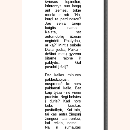
šviesos lopinėliai,
krintantys nuo langų
ant žemės, tokie
menki ir reti. "Na,
kurgi ta parduotuvė?
Jau seniai turėjo
baigtis namai...
Keista, net
automobilių ūžesio
negirdėti... Paklydau,
ar ką?" Mintis sukėlė
Daliai juoką. Puiku -
dešimt metų gyvena
šitame rajone ir
paklydo... Gal
pasukti į šalį?
Dar kelias minutes
paklaidžiojusi,
nusprendė ko nors
paklausti kelio. Bet
kaip tyčia - nė vieno
praeivio. Negi belsies
į duris? Kad nors
koks kioskas
pasitaikytų. Kai taip,
tai kas antrą žingsnį
žengusi atsitrenksi,
kai reikia, nerasi...
Na ir sumautas