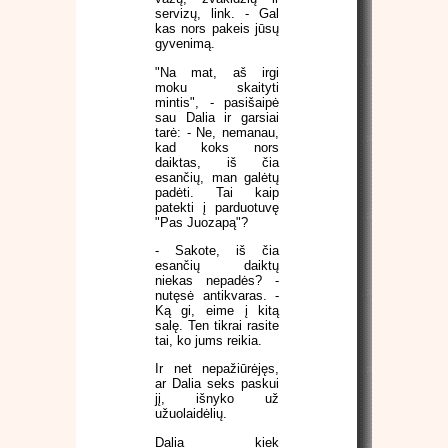
servizų, link. - Gal
kas nors pakeis jūsų
gyvenimą.
"Na mat, aš irgi
moku skaityti
mintis", - pasišaipė
sau Dalia ir garsiai
tarė: - Ne, nemanau,
kad koks nors
daiktas, iš čia
esančių, man galėtų
padėti. Tai kaip
patekti į parduotuvę
"Pas Juozapą"?
- Sakote, iš čia
esančių daiktų
niekas nepadės? -
nutęsė antikvaras. -
Ką gi, eime į kitą
salę. Ten tikrai rasite
tai, ko jums reikia.
Ir net nepažiūrėjęs,
ar Dalia seks paskui
jį, išnyko už
užuolaidėlių.
Dalia kiek