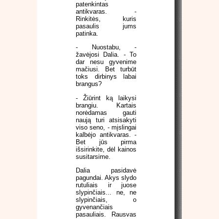
patenkintas
antikvaras. -
Rinkitės, kuris
pasaulis jums
patinka.
- Nuostabu, -
žavėjosi Dalia. - To
dar nesu gyvenime
mačiusi. Bet turbūt
toks dirbinys labai
brangus?
- Žiūrint ką laikysi
brangiu. Kartais
norėdamas gauti
naują turi atsisakyti
viso seno, - mįslingai
kalbėjo antikvaras. -
Bet jūs pirma
išsirinkite, dėl kainos
susitarsime.
Dalia pasidavė
pagundai. Akys slydo
rutuliais ir juose
slypinčiais... ne, ne
slypinčiais, o
gyvenančiais
pasauliais. Rausvas