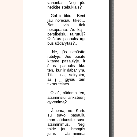
variantas. Negi jūs
netikite stebuklais?
- Gal ir tikiu... Bent
jau norėčiau tikėti...
Bet vis tiek
nesuprantu. Aš ką -
persikelsiu į tą rutulį?
O šitas pasaulis irgi
bus uždarytas?..
- Ne, jūs nebūsite
rutulyje. Jūs būsite
kitame pasaulyje. Ir
šitas pasaulis liks
ten, kur ir dabar yra.
Tik... na, sakysim,
aš į jį įgysiu tam
tikras teises.
- O aš, būdama ten,
atsiminsiu ankstesnį
gyvenimą?
- Žinoma, ne. Kartu
su savo pasauliu
man atiduosite savo
atsiminimus. Negi
tokie jau brangūs
jums atsiminimai