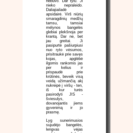
nebuvo. Dar tylu. Ji
nieko nepraleido.
Daliajiailadė
apsidairė. Virš niūrių
smaragdinių medžių
tamsu, tamsiai
mėlynos bangelės
glebiai plekšnoja per
krantą. Dar ne, bet
jau greitai. Ji
pasipurtė pašiurpiusi
nuo ryto vėsumos,
prisitraukė prie savęs
kojas, apglėbė
ilgomis rankomis jas
per kelius ir
prispaudė prie
krūtinės, beveik visą
veidą užimančią akį
nukreipė į viršų - ten,
iš kur turės
pasirodyti JIS -
šviesulys,
dovanojantis jiems
gyvenimą ir jo
prasmę.
Lyg sunerimusios
sujudėjo bangelės,
lengvas vėjas