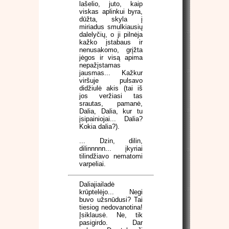
lašelio, juto, kaip
viskas aplinkui byra,
dūžta, skyla į
miriadus smulkiausių
dalelyčių, o ji pilnėja
kažko įstabaus ir
nenusakomo, grįžta
jėgos ir visą apima
nepažįstamas
jausmas... Kažkur
viršuje pulsavo
didžiulė akis (tai iš
jos veržiasi tas
srautas, pamanė,
Dalia, Dalia, kur tu
įsipainiojai... Dalia?
Kokia dalia?).
... Dzin, dilin,
dilinnnnn... įkyriai
tilindžiavo nematomi
varpeliai.
Daliajiailadė
krūptelėjo... Negi
buvo užsnūdusi? Tai
tiesiog nedovanotina!
Įsiklausė. Ne, tik
pasigirdo. Dar