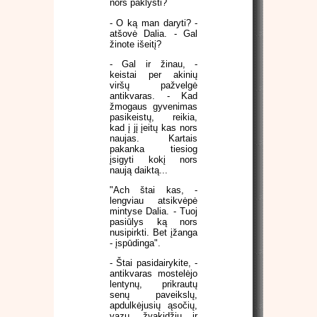
nors paklysti?
- O ką man daryti? -
atšovė Dalia. - Gal
žinote išeitį?
- Gal ir žinau, -
keistai per akinių
viršų pažvelgė
antikvaras. - Kad
žmogaus gyvenimas
pasikeistų, reikia,
kad į jį įeitų kas nors
naujas. Kartais
pakanka tiesiog
įsigyti kokį nors
naują daiktą...
"Ach štai kas, -
lengviau atsikvėpė
mintyse Dalia. - Tuoj
pasiūlys ką nors
nusipirkti. Bet įžanga
- įspūdinga".
- Štai pasidairykite, -
antikvaras mostelėjo
lentynų, prikrautų
senų paveikslų,
apdulkėjusių ąsočių,
vazų, žvakidžių ir