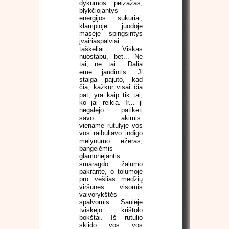
dykumos peizažas,
blykčiojantys
energijos sūkuriai,
klampioje juodoje
masėje spingsintys
įvairiaspalviai
taškeliai... Viskas
nuostabu, bet... Ne
tai, ne tai... Dalia
ėmė jaudintis. Ji
staiga pajuto, kad
čia, kažkur visai čia
pat, yra kaip tik tai,
ko jai reikia. Ir... ji
negalėjo patikėti
savo akimis:
viename rutulyje vos
vos raibuliavo indigo
mėlynumo ežeras,
bangelėmis
glamonėjantis
smaragdo žalumo
pakrantę, o tolumoje
pro vešlias medžių
viršūnes visomis
vaivorykštės
spalvomis Saulėje
tviskėjo krištolo
bokštai. Iš rutulio
sklido vos vos