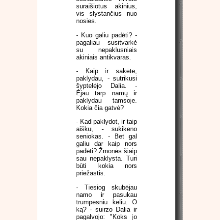
suraišiotus akinius,
vis slystančius nuo
nosies.
- Kuo galiu padėti? -
pagaliau susitvarkė
su nepaklusniais
akiniais antikvaras.
- Kaip ir sakėte,
paklydau, - sutrikusi
šyptelėjo Dalia. -
Ėjau tarp namų ir
paklydau tamsoje.
Kokia čia gatvė?
- Kad paklydot, ir taip
aišku, - sukikeno
seniokas. - Bet gal
galiu dar kaip nors
padėti? Žmonės šiaip
sau nepaklysta. Turi
būti kokia nors
priežastis.
- Tiesiog skubėjau
namo ir pasukau
trumpesniu keliu. O
ką? - suirzo Dalia ir
pagalvojo: "Koks jo