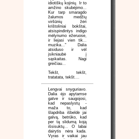
idiotiškų kojinių. Ir to
amžino skubėjimo...
Kur tarp smaragdo
žalumos medžių
viršūnių žėri
krištoliniai bokštai,
atsispindintys indigo
mėlynumo ežeruose,
ir liejasi vien tik...
muzika..." Dalia
atsiduso ir vėl
įsikniaubė į
sąskaitas. Nagi
greičiau...
Tekšt, tekšt,
tratatata, tekšt....
Lengvai snyguriavo.
Dalia ėjo apytamse
gatve ir saugojosi,
kad nepaslystų -
maža to, kad
šlapdriba išbeldė jai
galvą, betrūko, kad
per tą slidumą koją
išsisuktų... O labai
dairytis nėra kada.
Vyras ir vaikai jau