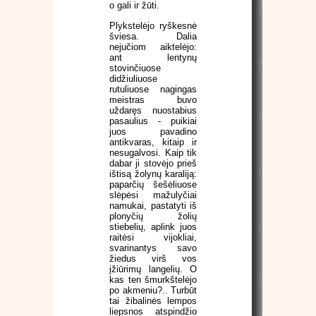
o gali ir žūti.
Plykstelėjo ryškesnė
šviesa. Dalia
nejučiom aiktelėjo:
ant lentynų
stovinčiuose
didžiuliuose
rutuliuose nagingas
meistras buvo
uždaręs nuostabius
pasaulius - puikiai
juos pavadino
antikvaras, kitaip ir
nesugalvosi. Kaip tik
dabar ji stovėjo prieš
ištisą žolynų karaliją:
paparčių šešėliuose
slėpėsi mažulyčiai
namukai, pastatyti iš
plonyčių žolių
stiebelių, aplink juos
raitėsi vijokliai,
svarinantys savo
žiedus virš vos
įžiūrimų langelių. O
kas ten šmurkštelėjo
po akmeniu?.. Turbūt
tai žibalinės lempos
liepsnos atspindžio