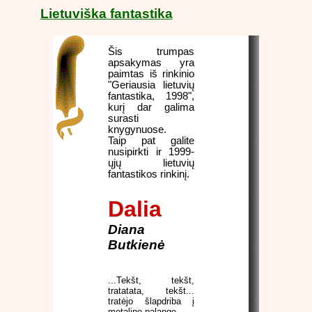
Lietuviška fantastika
Šis trumpas
apsakymas yra
paimtas iš rinkinio
"Geriausia lietuvių
fantastika, 1998",
kurį dar galima
surasti
knygynuose.
Taip pat galite
nusipirkti ir 1999-
ųjų lietuvių
fantastikos rinkinį.
Dalia
Diana
Butkienė
...Tekšt, tekšt,
tratatata, tekšt...
tratėjo šlapdriba į
metalinę palangę.