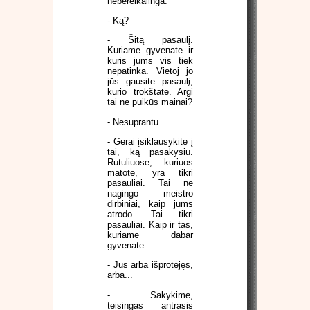
nebereikalinga.
- Ką?
- Šitą pasaulį.
Kuriame gyvenate ir
kuris jums vis tiek
nepatinka. Vietoj jo
jūs gausite pasaulį,
kurio trokštate. Argi
tai ne puikūs mainai?
- Nesuprantu...
- Gerai įsiklausykite į
tai, ką pasakysiu.
Rutuliuose, kuriuos
matote, yra tikri
pasauliai. Tai ne
nagingo meistro
dirbiniai, kaip jums
atrodo. Tai tikri
pasauliai. Kaip ir tas,
kuriame dabar
gyvenate...
- Jūs arba išprotėjęs,
arba...
- Sakykime,
teisingas antrasis