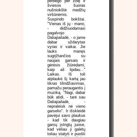
perbėgo per žolę ir
šviesos šuoras
nušniokštė medžių
viršūnėmis.
Suspindo bokštai.
"Vienas iš jų - mano,
- didžiuodamasi
pagalvojo
Daliajiailadė, - o jame
dabar uždarytas
vyras ir vaikai. Jie
lauks manęs
sugrįžtančios su
naujais garsais ir
gėrėsis žiūrėdami,
kaip aš lipdau..."
Laikas. Iš toli
atplaukė šį kartą jau
tikras tilindžiavimas,
pamažu peraugantis į
muziką. "Nagi, dabar
būk atidi, - tarė sau
Daliajiailadė, -
nepraleisk nė vieno
garselio". Ir išskleidė
pavėjui savo plaukus
- kad tik daugiau
garsų įstrigtų juose,
kad vėliau ji galėtų
toliau statyti ir puošti