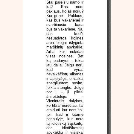
Štai pareisiu namo ir
ką? Kas nors
paklaus, ko aš noriu?
Kur gi ne... Paklaus,
kas bus vakarienei ir
svarbiausia - kada
bus ta vakarienė. Na,
dar, kodėl
nesuadytos kojinės
arba blogai išlyginta
marškinių apykaklė.
Arba kur nukišau
visas nosines. Bet
ką padarysi - tokia
jau dalia. Jeigu nori,
kad vyras
nevaikščiotų alkanas
ir apiplyšęs, o vaikai
snargliuotom nosim,
reikia stengtis. Jeigu
nori... - ji piktai
šnirpštelėjo. -
Vienintelis dalykas,
ko tikrai norėčiau, tai
atsidurti kur nors toli
toli, kad ir kitame
pasaulyje, kur nėra
tų idiotiškų sąskaitų,
dar idiotiškesnių
apykaklių ir visiškai