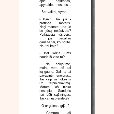
apie sąskaitas,
apykakles, nosines...
- Bet vaikai, vyras...
- Baikit. Juk jūs -
protinga moteris.
Negi manote, kad jie
be jūsų neišsivers?
Puikiausiai išsivers.
Ir jūs pagaliau
gausite tai, ko norite.
Na, tai kaip?
- Bet kokia jums
nauda iš viso to?
- Na, sakykime,
mainų metu aš kai
ką gaunu. Galima tai
pavadinti energija...
Tai kaip užmokestis
už tarpininkavimą.
Matote, aš nieko
neslepiu. Sandoris
turi būti sąžiningas.
Tai ką nusprendėte?
- O ar galėsiu grįžti?
- Chmmm... aš