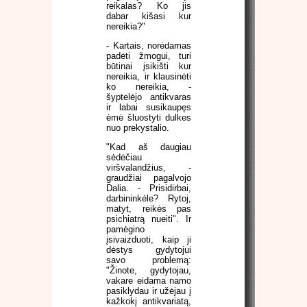
reikalas? Ko jis
dabar kišasi kur
nereikia?"
- Kartais, norėdamas
padėti žmogui, turi
būtinai įsikišti kur
nereikia, ir klausinėti
ko nereikia, -
šyptelėjo antikvaras
ir labai susikaupęs
ėmė šluostyti dulkes
nuo prekystalio.
"Kad aš daugiau
sėdėčiau
viršvalandžius, -
graudžiai pagalvojo
Dalia. - Prisidirbai,
darbininkėle? Rytoj,
matyt, reikės pas
psichiatrą nueiti". Ir
pamėgino
įsivaizduoti, kaip ji
dėstys gydytojui
savo problemą:
"Žinote, gydytojau,
vakare eidama namo
pasiklydau ir užėjau į
kažkokį antikvariatą,