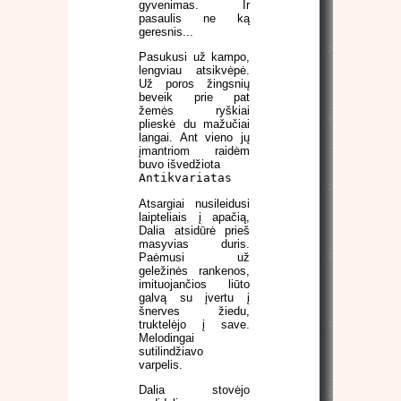
gyvenimas. Ir
pasaulis ne ką
geresnis...
Pasukusi už kampo,
lengviau atsikvėpė.
Už poros žingsnių
beveik prie pat
žemės ryškiai
plieskė du mažučiai
langai. Ant vieno jų
įmantriom raidėm
buvo išvedžiota
Antikvariatas
Atsargiai nusileidusi
laipteliais į apačią,
Dalia atsidūrė prieš
masyvias duris.
Paėmusi už
geležinės rankenos,
imituojančios liūto
galvą su įvertu į
šnerves žiedu,
truktelėjo į save.
Melodingai
sutilindžiavo
varpelis.
Dalia stovėjo