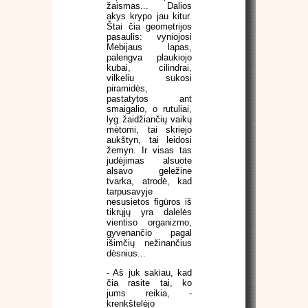
žaismas... Dalios
akys krypo jau kitur.
Štai čia geometrijos
pasaulis: vyniojosi
Mebijaus lapas,
palengva plaukiojo
kubai, cilindrai,
vilkeliu sukosi
piramidės,
pastatytos ant
smaigalio, o rutuliai,
lyg žaidžiančių vaikų
mėtomi, tai skriejo
aukštyn, tai leidosi
žemyn. Ir visas tas
judėjimas alsuote
alsavo geležine
tvarka, atrodė, kad
tarpusavyje
nesusietos figūros iš
tikrųjų yra dalelės
vientiso organizmo,
gyvenančio pagal
išimčių nežinančius
dėsnius...
- Aš juk sakiau, kad
čia rasite tai, ko
jums reikia, -
krenkštelėjo