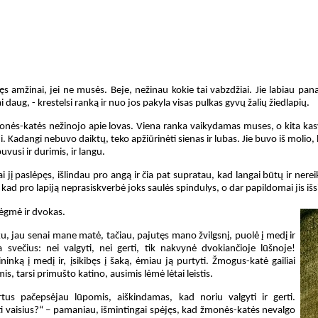
s amžinai, jei ne musės. Beje, nežinau kokie tai vabzdžiai. Jie labiau pana
daug, - krestelsi ranką ir nuo jos pakyla visas pulkas gyvų žalių žiedlapių.
onės-katės nežinojo apie lovas. Viena ranka vaikydamas muses, o kita kasy
ui. Kadangi nebuvo daiktų, teko apžiūrinėti sienas ir lubas. Jie buvo iš molio
vusi ir durimis, ir langu.
 jį paslėpęs, išlindau pro angą ir čia pat supratau, kad langai būtų ir ner
 kad pro lapiją neprasiskverbė joks saulės spindulys, o dar papildomai jis iš
rėgmė ir dvokas.
u, jau senai mane matė, tačiau, pajutęs mano žvilgsnį, puolė į medį ir
svečius: nei valgyti, nei gerti, tik nakvynė dvokiančioje lūšnoje!
nką į medį ir, įsikibęs į šaką, ėmiau ją purtyti. Žmogus-katė gailiai
is, tarsi primušto katino, ausimis lėmė lėtai leistis.
artus pačepsėjau lūpomis, aiškindamas, kad noriu valgyti ir gerti.
ti vaisius?“ – pamaniau, išmintingai spėjęs, kad žmonės-katės nevalgo