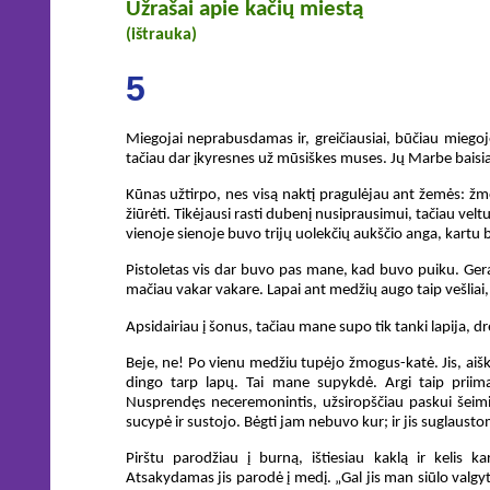
Užrašai apie kačių miestą
(ištrauka)
5
Miegojai neprabusdamas ir, greičiausiai, būčiau miegoję
tačiau dar įkyresnes už mūsiškes muses. Jų Marbe baisiai 
Kūnas užtirpo, nes visą naktį pragulėjau ant žemės: žm
žiūrėti. Tikėjausi rasti dubenį nusiprausimui, tačiau velt
vienoje sienoje buvo trijų uolekčių aukščio anga, kartu bu
Pistoletas vis dar buvo pas mane, kad buvo puiku. Gerai
mačiau vakar vakare. Lapai ant medžių augo taip vešliai,
Apsidairiau į šonus, tačiau mane supo tik tanki lapija, d
Beje, ne! Po vienu medžiu tupėjo žmogus-katė. Jis, aišk
dingo tarp lapų. Tai mane supykdė. Argi taip priima 
Nusprendęs neceremonintis, užsiropščiau paskui šeimini
sucypė ir sustojo. Bėgti jam nebuvo kur; ir jis suglaustom
Pirštu parodžiau į burną, ištiesiau kaklą ir kelis k
Atsakydamas jis parodė į medį. „Gal jis man siūlo valgy