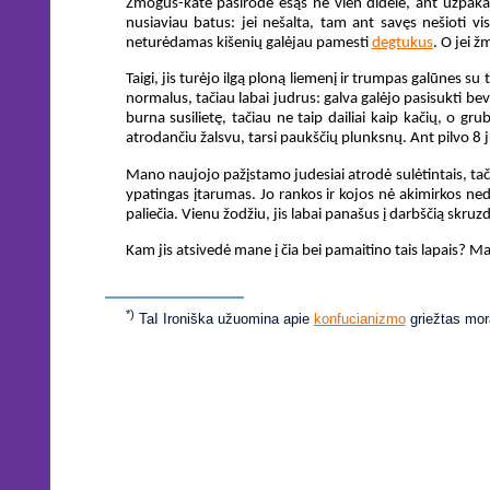
Žmogus-katė pasirodė esąs ne vien didele, ant užpakalin
nusiaviau batus: jei nešalta, tam ant savęs nešioti vis
neturėdamas kišenių galėjau pamesti
degtukus
. O jei 
Taigi, jis turėjo ilgą ploną liemenį ir trumpas galūnes su
normalus, tačiau labai judrus: galva galėjo pasisukti beve
burna susilietę, tačiau ne taip dailiai kaip kačių, o gr
atrodančiu žalsvu, tarsi paukščių plunksnų. Ant pilvo 8 j
Mano naujojo pažįstamo judesiai atrodė sulėtintais, tačia
ypatingas įtarumas. Jo rankos ir kojos nė akimirkos nedyk
paliečia. Vienu žodžiu, jis labai panašus į darbščią skruzd
Kam jis atsivedė mane į čia bei pamaitino tais lapais? M
*)
TaI Ironiška užuomina apie
konfucianizmo
griežtas mor