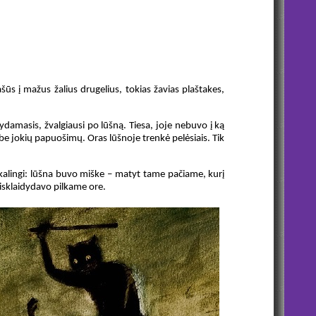
šūs į mažus žalius drugelius, tokias žavias plaštakes,
damasis, žvalgiausi po lūšną. Tiesa, joje nebuvo į ką
, be jokių papuošimų. Oras lūšnoje trenkė pelėsiais. Tik
eikalingi: lūšna buvo miške – matyt tame pačiame, kurį
sisklaidydavo pilkame ore.