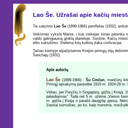
Lao Še. Užrašai apie kačių miest
Tai satyrinis
Lao Še
(1899-1966) pamfletas (1932), antiutop
Veiksmas vyksta Marse, į kurį veikėjas kinas patenka sud
valdo galingiausią ginklą planetoje. Sostinė, Kačių miesta
elito sukiužimo. Stebima kitų kultūrų įtaka civilizacijai.
Tačiau kūrinyje atpažįstamos Kinijos pirmųjų trijų dešimtm
Šanchajų (1932).
Apie autorių
Lao Še
(1899-1966) -
Šu Cinčun
, mančūrų kilm
Pirmąjį apsakymą paskelbė 1919 m. 1924-29 m. Lo
Vėliau, per Paryžių ir Singapūrą, grįžta į Kiniją.
palaidojimas“. Tada net 5 m. užėmė „Vienos šeimos
m. grįžta į Kiniją ir parašė daugybę pjesių. Net
žiauriai sumuštas, po ko, kaip manoma, nusižudė