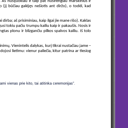
 Aš nusijuokiau ir taip pat nusirengiau marškinius ir
 (jį būčiau galėjęs nešiotis ant diržo), o todėl, kad
 dirba; aš prisiminiau, kaip ilgai jie mane rišo). Kaklas
gusi tokiu pačiu trumpu kailiu kaip ir pakaušis. Nosis ir
gtas plonu ir blizgančiu pilkos spalvos kailiu. Iš tolo
nimų. Vienintelis dalykas, kurį tikrai nustačiau jame –
josi lietimu: vienur paliečia, kitur patrina ar tiesiog
mi vienas prie kito, tai atitinka ceremonijas“.