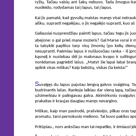
ryžių. Tačiau vaisių ant šakų nebuvo. Tada žmogus-katė 
nusileido, rodydamas tai į lapus, tai į lapus.
Kai jis pamatė, kad gyvulių maistas manęs visai netraukia
aišku, suprasti negalėjau, o jis negalėjo suprasti, kuo a
Galiausiai nusprendžiau paimti lapus, tačiau tegu jis ju
abejone: o gal prieš mane moteris? Gal Marse vyrai ir m
ta taisyklė paplitus tarp visų žmonių (po kelių dienų
nesupranti. Paėmiau lapus ir nušluosčiau ranka – iš įp
kąsnelį ir nustebau dėl jo malonaus kvapo ir sultingu
norėdamas pagriebti lašus. „Matyt šie lapai labai brang
aplink visas miškas? Kaip bebūtų, viskas čia keista!”
S
uvalgęs du lapus pajutau lengvą galvos svaigimą. Ta
budrinantis lašas. Rankoje laikiau dar vieną lapą, tači
užsimerkiau ir palingavau galva. Akimirksniu svaigulys
prakaitas ir kraujas daugiau manęs nevargino.
Miškas, kaip man pasirodė, prašviesėjo, pilkas oras tapo
aromatu, tarsi pernokusio meliono. Tai buvo pakilus apsv
Pritūpiau., nors anksčiau man tai nepatiko, ir ėmiausi įd