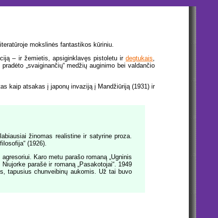
iteratūroje mokslinės fantastikos kūriniu.
ją – ir žemietis, apsiginklavęs pistoletu ir
degtukais
,
dėl pradėto „svaiginančių“ medžių auginimo bei valdančio
s kaip atsakas į japonų invaziją į Mandžiūriją (1931) ir
abiausiai žinomas realistine ir satyrine proza.
losofija“ (1926).
irtį agresoriui. Karo metu parašo romaną „Ugninis
. Niujorke parašė ir romaną „Pasakotojai“. 1949
bius, tapusius chunveibinų aukomis. Už tai buvo