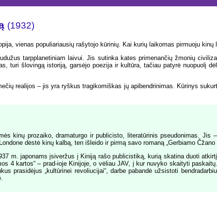
ą
(1932)
ija, vienas populiariausių rašytojo kūrinių. Kai kurių laikomas pirmuoju kinų l
užus tarpplanetiniam laivui. Jis sutinka kates primenančių žmonių civilizaci
s, turi šlovingą istoriją, garsėjo poezija ir kultūra, tačiau patyrė nuopuolį 
ečių realijos – jis yra ryškus tragikomiškas jų apibendrinimas. Kūrinys sukurta
ės kinų prozaiko, dramaturgo ir publicisto, literatūrinis pseudonimas. Jis –l
ndone dėstė kinų kalbą, ten išleido ir pirmą savo romaną „Gerbiamo Čžano fi
 1937 m. japonams įsiveržus į Kiniją rašo publicistiką, kurią skatina duoti atk
 4 kartos“ – prad-ioje Kinijoje, o vėliau JAV, į kur nuvyko skaityti paskaitų
rukus prasidėjus „kultūrinei revoliucijai“, darbe pabandė užsistoti bendradar
.