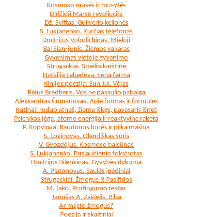
Kosmoso musės ir musytės
Didžioji Marso revoliucija
Dž. Sviftas. Guliverio kelionės
S. Lukjanenko. Kurčias telefonas
Dmitrijus Volodichinas. Mieloji
Bai Sian-junis. Žiemos vakaras
Gyvenimas vietoje gyvenimo
Strugackiai. Smėlio karštinė
Natalija Lebedeva. Sena ferma
Kinijos poezija: Sun Jui. Vėjas
Rėjus Bredberis. Vos ne pasaulio pabaiga
Aleksandras Čumanovas. Apie formas ir formules
Katinai: ruduo atneš, žiema iškęs, pavasaris išneš
Psichikos jėga, atomo energija ir reaktyvine raketa
P. Kopylova. Raudonos burės ir pilka mašina
S. Loginovas. Olandiškas sūris
V. Gvozdėjus. Kosmoso baisūnas
S. Lukjanenko. Pusiaudienio fokstrotas
Dmitrijus Bilenkinas. Gyvybės dykuma
A. Platonovas. Saulės įpėdiniai
Strugackiai. Žmogus iš Pasifidos
M. Jako. Protingumo testas
Janušas A. Zaidelis. Riba
Ar mąsto žmogus?
Poezija ir skaitiniai