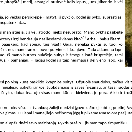
įsiropštė į medį, atsargiai nuskynė kelis lapus, juos įsikando ir vėl
, jo veidas persikreipė – matyt, iš pykčio. Kodėl jis pyko, suprasti aš,
š nepatenkintas.
os man ištiesia. Jis vėl, atrodo, nieko nesuprato. Mano pyktis pasikeitė
*)
oterys irgi bendrauja nesiliesdami vienas kito?
Arba – baisu ištarti -
 paaiškėjo, kad spėjau teisingai)? Gerai, nereikia pyktis su tuo, ko
ročio, nes mano rankos buvo purvinos ir kraujavo. Tada atkandau lapo
mo. Iš mano burnos nulašėjo sultys ir žmogus-katė krūptelėjo, tarsi
ūs, - pamaniau. – Tačiau kodėl jis taip nerimauja dėl vieno lapo, kai
rsi po visą kūną pasklido kvapnios sultys. Užpuolė snaudulys, tačiau vis 
au negalėjau pakelti rankos. Juokdamasis iš savęs (nežinau, ar tasai juodas
 išnyko, dabar kvatojo visas mano kūnas, kiekviena jo pora. Alkio ir troš
 ne toks vėsus ir tvankus; žalieji medžiai įgavo kažkokį subtilų poetinį žav
aigimas. Du lapai į mane įliejo nežinomą jėgą ir pilkame Marso ore pasijuta
ėmiai apžiūrinėti savo maitintoją. Pyktis praėjo – jis man tapo simpatišku.