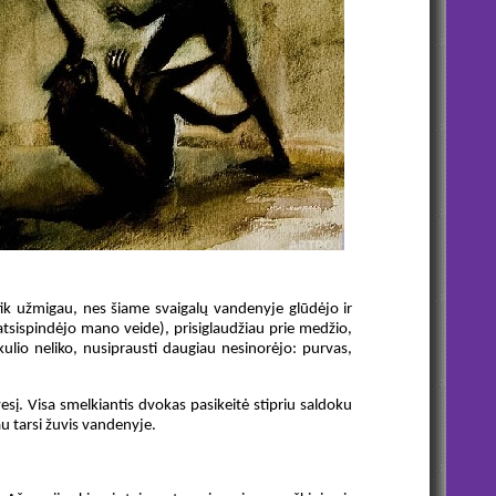
tik užmigau, nes šiame svaigalų vandenyje glūdėjo ir
 atsispindėjo mano veide), prisiglaudžiau prie medžio,
kulio neliko, nusiprausti daugiau nesinorėjo: purvas,
esį. Visa smelkiantis dvokas pasikeitė stipriu saldoku
u tarsi žuvis vandenyje.