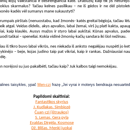
ių kojų vaikštančia ir besirengiančia kate. Drabužių kaip tik jis neturėjo.
okius skarmalus? Tačiau kelnes pasilikau – ne iš gėdos ir ne dėl pistoleto
žmonės-kadės vėl sumanys mane sukaustyti?
 trumpais pirštais (nenuostabu, kad žmonės- katės greitai bėgioja, tačiau lėtai
ik atgal. Veidas didelis, akys apvalios, labai žemai, virš jų plati kakta, apau
ubiai, kaip kiaulės. Ausys mažos ir styro labai aukštai. Kūnas apvalus, paden
uodi taškai – speneliai. Kokia vidinė žmonių-kačių sandara iki šiol nežinau.
u iš tikro buvo labai vikrūs, nes niekada iš anksto negalėjau nuspėti jo keti
inėjo – beje, kojas judino taip pat vikriai, kaip ir rankas. Dažniausiai naudo
ėlę.
an norėjosi su juo pakalbėti, tačiau kaip? Juk kalbos taigi nemokėjau.
alines taisykles, ypač
Men-czi
frazę „Jei vyrai ir moterys bendrauja nesuartėda
Papildomi skaitiniai:
Fantastikos skyrius
J. Kudlakas. Simbiozė
Čuan-czi (ištraukos)
S. Lemas. Gera pyla
Evaldas Dirgėla. Kosmose
Dž. Blišas. Menki juokai