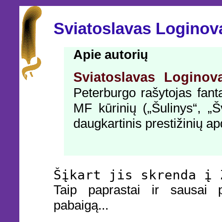
Sviatoslavas Loginova
Apie autorių
Sviatoslavas Loginov
Peterburgo rašytojas fant
MF kūrinių („Šulinys“, „Šv
daugkartinis prestižinių a
Šįkart jis skrenda į 
Taip paprastai ir sausai p
pabaigą...