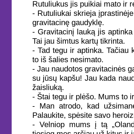
Rutuliukus jis puikiai mato ir re
- Rutuliukai skrieja įprastinė
gravitacinę gaudyklę.
- Gravitacinį lauką jis aptink
Tai jau šimtus kartų tikrinta.
- Tad tegu ir aptinka. Tačiau 
to iš šalies nesimato.
- Jau naudotos gravitacinės ga
su jūsų kapšu! Jau kada naudo
žaisliuką.
- Štai tegu ir plėšo. Mums to ir
- Man atrodo, kad užsimanėt
Palaukite, spėsite savo heroiz
- Velniop mums į tą „Olandą“
tiesiog mes arčiau už kitus i