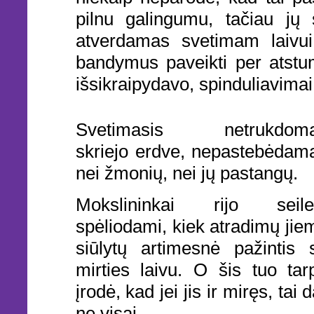
pilnu galingumu, tačiau jų s
atverdamas svetimam laivui 
bandymus paveikti per atstu
išsikraipydavo, spinduliavimai
Svetimasis netrukdom
skriejo erdve, nepastebėdam
nei žmonių, nei jų pastangų.
Mokslininkai rijo seile
spėliodami, kiek atradimų jie
siūlytų artimesnė pažintis 
mirties laivu. O šis tuo tar
įrodė, kad jei jis ir miręs, tai 
ne visai.