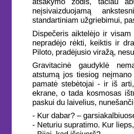
atsakymo žodis, tačiau abu
neįsivaizduojamą ankstes
standartiniam užgriebimui, pas
Dispečeris aiktelėjo ir visam
nepradėjo rėkti, keiktis ir d
Piloto, pradėjusio viražą, nes
Gravitacinė gaudyklė nema
atstumą jos tiesiog neįmano a
pamatė stebėtojai - ir iš arti
ekrane, o tada kosmosas ištuš
paskui du laivelius, nunešanč
- Kur dabar? – garsiakalbiuos
- Neturiu supratimo. Kur lieps