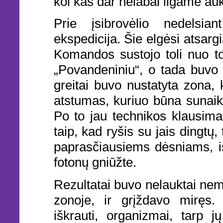
kol kas dar nelabai ilgame au
Prie įsibrovėlio nedelsia
ekspedicija. Šie elgėsi atsarg
Komandos sustojo toli nuo tos
„Povandeniniu“, o tada buvo 
greitai buvo nustatyta zona, k
atstumas, kuriuo būna sunaiki
Po to jau technikos klausima
taip, kad ryšis su jais dingtų,
paprasčiausiems dėsniams, iš
fotonų gniūžte.
Rezultatai buvo nelauktai nem
zonoje, ir grįždavo miręs.
iškrauti, organizmai, tarp j