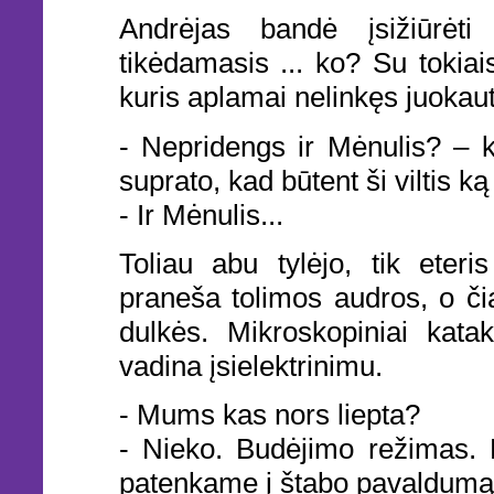
Andrėjas bandė įsižiūrėti
tikėdamasis ... ko? Su tokiai
kuris aplamai nelinkęs juokaut
- Nepridengs ir Mėnulis? – k
suprato, kad būtent ši viltis k
- Ir Mėnulis...
Toliau abu tylėjo, tik eter
praneša tolimos audros, o č
dulkės. Mikroskopiniai kata
vadina įsielektrinimu.
- Mums kas nors liepta?
- Nieko. Budėjimo režimas.
patenkame į štabo pavaldumą