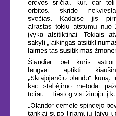
erdvės sričiai, kur, dar tol
orbitos, skrido nekvies
svečias. Kadaise jis pir
atrastas tokiu atstumu nuo 
įvyko atsitiktinai. Tokiais at
sakyti „laikingas atsitiktinuma
laimės tas susitikimas žmon
Šiandien bet kuris astron
lengvai aptikti kiauš
„Skrajojančio olando“ kūną, ir
kad stebėjimo metodai paž
toliau... Tiesiog visi žinojo, į ku
„Olando“ dėmelė spindėjo beve
tankiai supo tiriamųjų laivų u