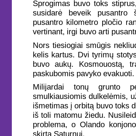
Sprogimas buvo toks stipru
susidarė beveik pusantro 
pusantro kilometro pločio ran
vertinant, irgi buvo arti pusant
Nors tiesiogiai smūgis nekliu
kelis kartus. Dvi tyrimų stoty
buvo aukų. Kosmouostą, trad
paskubomis pavyko evakuoti.
Milijardai tonų grunto p
smulkiausiomis dulkelėmis, u
išmetimas į orbitą buvo toks d
iš toli matomu žiedu. Nusilei
problema, o Olando konjono 
skirtą Saturnui.