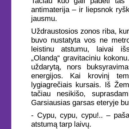
Tačiau kuo gali padėti tas 
antimaterija – ir liepsnok ry
jausmu.
Uždraustosios zonos riba, kur
buvo nustatyta vos ne metro 
leistinu atstumu, laivai i
„Olandą“ gravitaciniu kokonu.
uždarytą, nors buksyravima
energijos. Kai krovinį temp
lygiagrečiais kursais. Iš Žem
tačiau nesikišo, suprasdam
Garsiausias garsas eteryje b
- Cypu, cypu, cypu!.. – pa
atstumą tarp laivų.