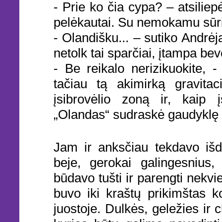
- Prie ko čia cypa? – atsilie
pelėkautai. Su nemokamu sūr
- Olandišku... – sutiko Andrėja
netolk tai sparčiai, įtampa bev
- Be reikalo nerizikuokite, -
tačiau tą akimirką gravita
įsibrovėlio zoną ir, kaip į
„Olandas“ sudraskė gaudyklę į
Jam ir anksčiau tekdavo išd
beje, gerokai galingesnius,
būdavo tušti ir parengti nekv
buvo iki kraštų prikimštas ko
juostoje. Dulkės, geležies ir c