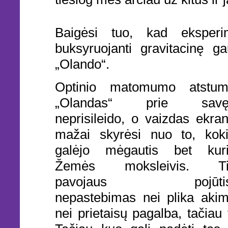
Baigėsi tuo, kad eksperi
buksyruojanti gravitacinę g
„Olando“.
Optinio matomumo atstu
„Olandas“ prie savę
neprisileido, o vaizdas ekra
mažai skyrėsi nuo to, kok
galėjo mėgautis bet kur
Žemės moksleivis. Ti
pavojaus pojūtis
nepastebimas nei plika akim
nei prietaisų pagalba, tačiau 