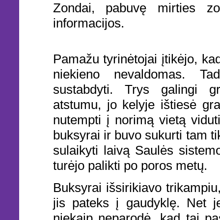
Zondai, pabuvę mirties zon
informacijos.
Pamažu tyrinėtojai įtikėjo, ka
niekieno nevaldomas. Tad
sustabdyti. Trys galingi gr
atstumu, jo kelyje ištiesė gr
nutempti į norimą vietą vidut
buksyrai ir buvo sukurti tam tik
sulaikyti laivą Saulės sistem
turėjo palikti po poros metų.
Buksyrai išsirikiavo trikampiu,
jis pateks į gaudyklę. Net je
niekaip neparodė, kad tai pa