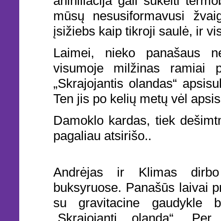
anihiliacija gali sukelti term
mūsų nesusiformavusi žvaigž
įsižiebs kaip tikroji saulė, ir 
Laimei, nieko panašaus ne
visumoje milžinas ramiai 
„Skrajojantis olandas“ apsisu
Ten jis po kelių metų vėl apsi
Damoklo kardas, tiek dešimtm
pagaliau atsirišo..
Andrėjas ir Klimas dirbo 
buksyruose. Panašūs laivai p
su gravitacine gaudykle b
„Skrajojantį olandą“. Per