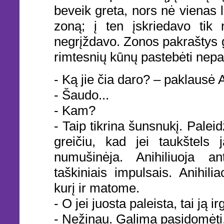
beveik greta, nors nė vienas 
zoną; į ten įskriedavo tik n
negrįždavo. Zonos pakraštys g
rimtesnių kūnų pastebėti nep
- Ką jie čia daro? – paklausė 
- Šaudo...
- Kam?
- Taip tikrina šunsnukį. Paleid
greičiu, kad jei taukštels
numušinėja. Anihiliuoja an
taškiniais impulsais. Anihili
kurį ir matome.
- O jei juosta paleista, tai ją 
- Nežinau. Galima pasidomėti, i