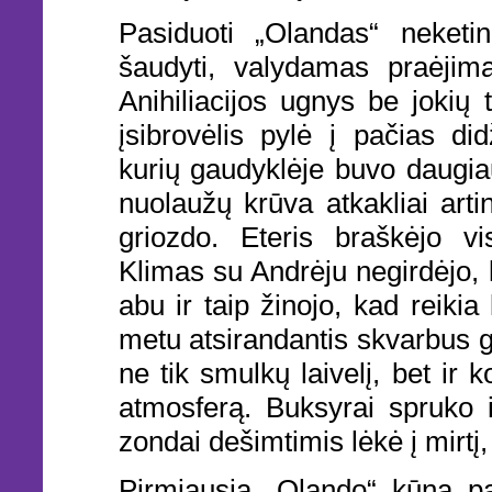
Pasiduoti „Olandas“ neketi
šaudyti, valydamas praėjim
Anihiliacijos ugnys be jokių
įsibrovėlis pylė į pačias di
kurių gaudyklėje buvo daugia
nuolaužų krūva atkakliai arti
griozdo. Eteris braškėjo v
Klimas su Andrėju negirdėjo, 
abu ir taip žinojo, kad reikia 
metu atsirandantis skvarbus g
ne tik smulkų laivelį, bet ir
atmosferą. Buksyrai spruko i
zondai dešimtimis lėkė į mirtį
Pirmiausia „Olando“ kūną pas