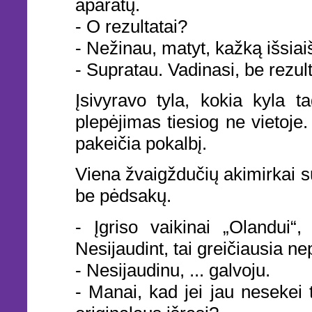
aparatų.
- O rezultatai?
- Nežinau, matyt, kažką išsiai
- Supratau. Vadinasi, be rezult
Įsivyravo tyla, kokia kyla t
plepėjimas tiesiog ne vietoje
pakeičia pokalbį.
Viena žvaigždučių akimirkai s
be pėdsakų.
- Įgriso vaikinai „Olandui“
Nesijaudint, tai greičiausia n
- Nesijaudinu, ... galvoju.
- Manai, kad jei jau nesekei 