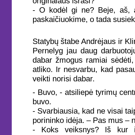
originalaus išrasi?
- O kodėl gi ne? Beje, aš, 
paskaičiuokime, o tada susie
Statybų štabe Andrėjaus ir Kl
Pernelyg jau daug darbuotoj
dabar žmogus ramiai sėdėti,
atliko. Ir nesvarbu, kad pasa
veikti norisi dabar.
- Buvo, - atsiliepė tyrimų centr
buvo.
- Svarbiausia, kad ne visai ta
porininko idėja. – Pas mus – 
- Koks veiksnys? Iš kur i