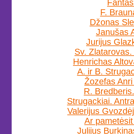
Fantas
F. Braun
Džonas Sle
Janušas A
Jurijus Glaz
Sv. Zlatarovas.
Henrichas Alto
A. ir B. Struga
Žozefas Anri
R. Bredberis.
Strugackiai. Antr
Valerijus Gvozdė
Ar pametėsit 
Julijus Burkina