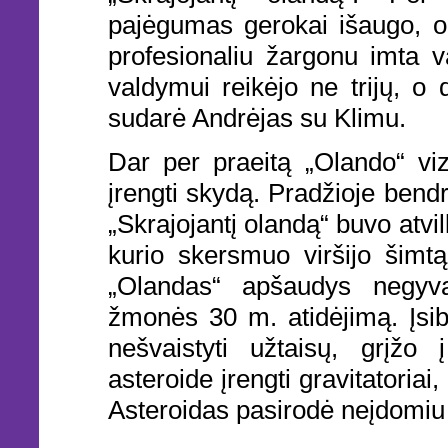
pajėgumas gerokai išaugo, o
profesionaliu žargonu imta 
valdymui reikėjo ne trijų, o 
sudarė Andrėjas su Klimu.
Dar per praeitą „Olando“ vizi
įrengti skydą. Pradžioje bendr
„Skrajojantį olandą“ buvo atvi
kurio skersmuo viršijo šimtą
„Olandas“ apšaudys negyvą
žmonės 30 m. atidėjimą. Įsibr
nešvaistyti užtaisų, grįžo
asteroide įrengti gravitatoriai
Asteroidas pasirodė neįdomiu