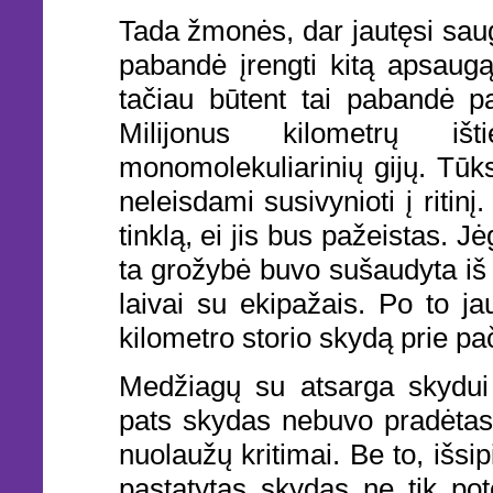
Tada žmonės, dar jautęsi saug
pabandė įrengti kitą apsaugą
tačiau būtent tai pabandė pa
Milijonus kilometrų išt
monomolekuliarinių gijų. Tūks
neleisdami susivynioti į ritinį
tinklą, ei jis bus pažeistas. J
ta grožybė buvo sušaudyta iš 
laivai su ekipažais. Po to jau
kilometro storio skydą prie p
Medžiagų su atsarga skydui
pats skydas nebuvo pradėtas.
nuolaužų kritimai. Be to, išsi
pastatytas skydas ne tik pot