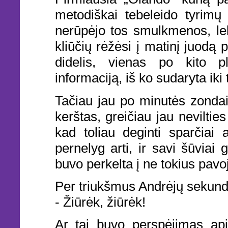
metodiškai tebeleido tyrimų
nerūpėjo tos smulkmenos, lek
kliūčių rėžėsi į matinį juodą
didelis, vienas po kito pl
informaciją, iš ko sudaryta iki
Tačiau jau po minutės zondai 
kerštas, greičiau jau nevilti
kad toliau deginti sparčiai 
pernelyg arti, ir savi šūviai 
buvo perkelta į ne tokius pavoj
Per triukšmus Andrėjų sekund
- Žiūrėk, žiūrėk!
Ar tai buvo perspėjimas ap