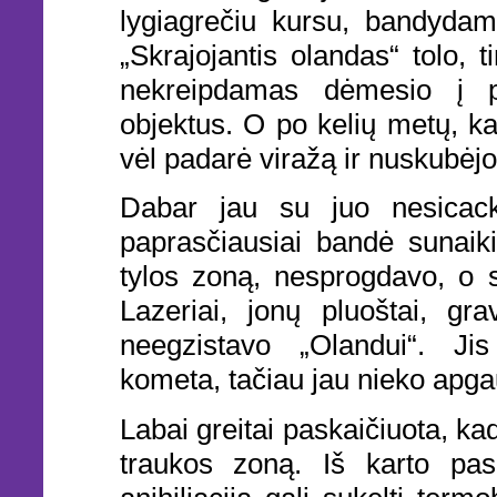
lygiagrečiu kursu, bandydami
„Skrajojantis olandas“ tolo, 
nekreipdamas dėmesio į p
objektus. O po kelių metų, ka
vėl padarė viražą ir nuskubėjo
Dabar jau su juo nesicack
paprasčiausiai bandė sunaikin
tylos zoną, nesprogdavo, o s
Lazeriai, jonų pluoštai, gra
neegzistavo „Olandui“. J
kometa, tačiau jau nieko apgau
Labai greitai paskaičiuota, ka
traukos zoną. Iš karto pas