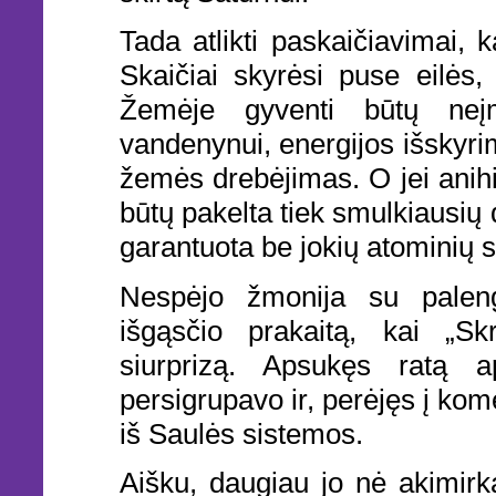
Tada atlikti paskaičiavimai, 
Skaičiai skyrėsi puse eilės
Žemėje gyventi būtų neį
vandenynui, energijos išskyri
žemės drebėjimas. O jei anihi
būtų pakelta tiek smulkiausių
garantuota be jokių atominių 
Nespėjo žmonija su palengv
išgąsčio prakaitą, kai „Sk
siurprizą. Apsukęs ratą a
persigrupavo ir, perėjęs į kom
iš Saulės sistemos.
Aišku, daugiau jo nė akimirka