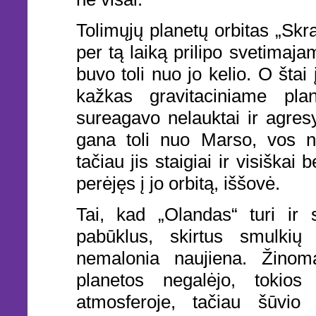
Tolimųjų planetų orbitas „Skr
per tą laiką prilipo svetimaja
buvo toli nuo jo kelio. O štai
kažkas gravitaciniame pla
sureagavo nelauktai ir agresy
gana toli nuo Marso, vos ne
tačiau jis staigiai ir visiškai
perėjęs į jo orbitą, iššovė.
Tai, kad „Olandas“ turi ir 
pabūklus, skirtus smulkių
nemalonia naujiena. Žinoma
planetos negalėjo, tokios
atmosferoje, tačiau šūvio 