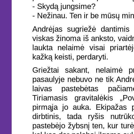
- Skydą jungsime?
- Nežinau. Ten ir be mūsų min
Andrėjas sugriežė dantimis i
viskas žinoma iš anksto, vaid
laukta nelaimė visai priartėj
kažką keisti, perdaryti.
Griežtai sakant, nelaimė 
pasaulyje nebuvo ne tik Andrė
laivas pastebėtas pačiam
Tiriamasis gravitalėkis „Po
pirmąja jo auka. Ekipažas p
dirbtinis, tada ryšis nutrū
pastebėjo žybsnį ten, kur tur