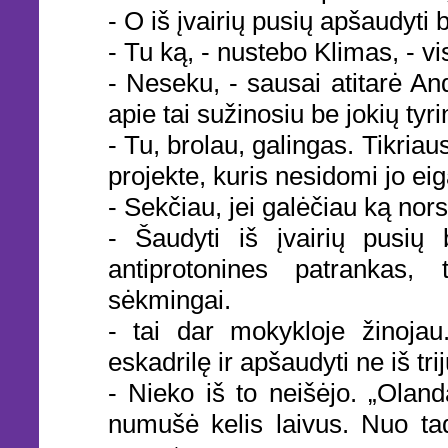
- O iš įvairių pusių apšaudyti
- Tu ką, - nustebo Klimas, - v
- Neseku, - sausai atitarė An
apie tai sužinosiu be jokių tyr
- Tu, brolau, galingas. Tikriau
projekte, kuris nesidomi jo eig
- Sekčiau, jei galėčiau ką nors
- Šaudyti iš įvairių pusių 
antiprotonines patrankas,
sėkmingai.
- tai dar mokykloje žinojau
eskadrilę ir apšaudyti ne iš tri
- Nieko iš to neišėjo. „Olan
numušė kelis laivus. Nuo ta