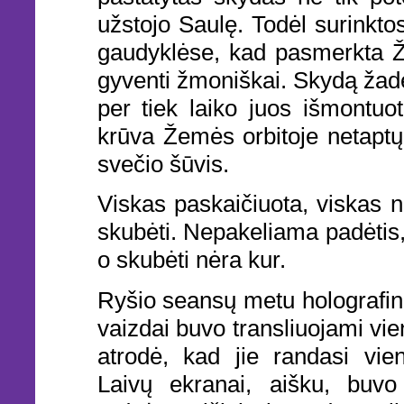
užstojo Saulę. Todėl surinkt
gaudyklėse, kad pasmerkta Ž
gyventi žmoniškai. Skydą žadė
per tiek laiko juos išmontuo
krūva Žemės orbitoje netaptų
svečio šūvis.
Viskas paskaičiuota, viskas n
skubėti. Nepakeliama padėtis,
o skubėti nėra kur.
Ryšio seansų metu holografin
vaizdai buvo transliuojami vie
atrodė, kad jie randasi vien
Laivų ekranai, aišku, buvo 