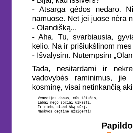
- Bijai, kad išsiverš?
- Atsarga gėdos nedaro. Nie
namuose. Net jei juose nėra ni
- Olandišką...
- Aha. Tu, svarbiausia, gyvi
kelio. Na ir prišiukšlinom me
- Išvalysim. Nutempsim „Olandą
Tada, nesitardami ir nekre
vadovybės raminimus, jie 
kosminę, visai netinkančią ak
Venecijos donas, mūs tėtušis,

Labai mėgo sočiai užkąsti,

Ir riebų olandišką sūrį,

Papildo