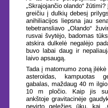
„Skrajojančio olando“ žūtimi? 
greičiu į dulkių debesį prily
anihiliacijos liepsna jau sen
tebetransliavo „Olando“ žuv
rusvai švytėjo, badomas tūks
atskira dulkelė negalėjo pad
buvo labai daug ir nepaliau
laivo apsaugą.
Tada į matomumo zoną įlėkė 
asteroidas, kampuotas gele
gabalas, maždaug 40 m ilgio
10 m pločio. Kaip jis suge
ankštoje gravitacinėje gaudyk
nevirto geležies ūku, kai 