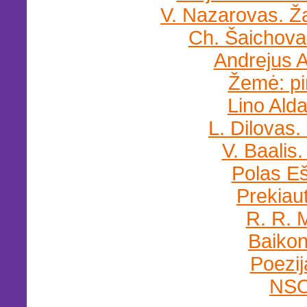
V. Nazarovas. Ž
Ch. Šaichovas
Andrejus 
Žemė: pi
Lino Alda
L. Dilovas
V. Baalis
Polas Eš
Prekiau
R. R. 
Baikon
Poezija
NSO