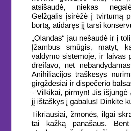
atsišaudė, niekas negalė
Gelžgalis įsirėžė į tvirtumą p
bortą, atidaręs jį tarsi konser
„Olandas“ jau nešaudė ir į tol
Įžambus smūgis, matyt, k
valdymo sistemoje, ir laivas 
dreifavo, net nebandydamas
Anihiliacijos traškesys nurim
girgždesiai ir dispečerio balsa
- Vilkikai, pirmyn! Jis išjung
jį ištaškys į gabalus! Dinkite k
Tikriausiai, žmonės, ilgai skra
tai kažką panašaus. Bent