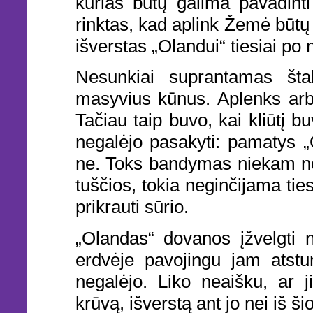
kurias būtų galima pavadinti 
rinktas, kad aplink Žemė būtų
išverstas „Olandui“ tiesiai po 
Nesunkiai suprantamas šta
masyvius kūnus. Aplenks arba
Tačiau taip buvo, kai kliūtį b
negalėjo pasakyti: pamatys „
ne. Toks bandymas niekam nea
tuščios, tokia neginčijama tie
prikrauti sūrio.
„Olandas“ dovanos įžvelgti n
erdvėje pavojingu jam atstu
negalėjo. Liko neaišku, ar j
krūvą, išverstą ant jo nei iš šio