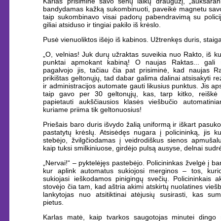
Karlas prisiminė savo senų laikų draugužį, „auksarankį
bandydamas kažką sukombinuoti, paveikė magnetu savo
taip sukombinavo visai padorų pabendravimą su policij
giliai atsiduso ir tingiai pakilo iš krėslo.
Pusė vienuoliktos išėjo iš kabinos. Užtrenkęs duris, staig
„O, velnias! Juk durų užraktas suveikia nuo Rakto, iš ku
punktai apmokant kabiną! O naujas Raktas... gali ne
pagalvojo jis, tačiau čia pat prisiminė, kad naujas R
prikištas geltonųjų, tad dabar galima dalinai atsisakyti re
ir administracijos automate gauti likusius punktus. Jis ap
taip gavo per 30 geltonųjų, kas, tarp kitko, reiškė
papietauti aukščiausios klasės viešbučio automatini
kuriame priima tik geltonuosius!
Priešais baro duris išvydo žalią uniformą ir iškart pasuko
pastatytų krėslų. Atsisėdęs nugara į policininką, jis kur
stebėjo, žvilgčiodamas į veidrodiškus sienos apmušalu
kaip tuksi smilkiniuose, girdėjo pulsą ausyse, delnai sudr
„Nervai!“ – pyktelėjęs pastebėjo. Policininkas žvelgė į ba
kur aplink automatus sukiojosi merginos – tos, kuri
sukiojasi ieškodamos pinigingų svečių. Policininkais ak
stovėjo čia tam, kad aštria akimi atskirtų nuolatines vieš
lankytojas nuo atsitiktinai atėjusių susirasti, kas su
pietus.
Karlas matė, kaip tvarkos saugotojas minutei dingo 