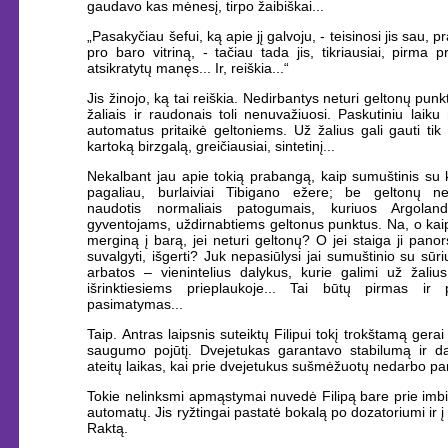
gaudavo kas mėnesį, tirpo žaibiškai...
„Pasakyčiau šefui, ką apie jį galvoju, - teisinosi jis sau, 
pro baro vitriną, - tačiau tada jis, tikriausiai, pirma 
atsikratytų manęs... Ir, reiškia...“
Jis žinojo, ką tai reiškia. Nedirbantys neturi geltonų punk
žaliais ir raudonais toli nenuvažiuosi. Paskutiniu laiku
automatus pritaikė geltoniems. Už žalius gali gauti tik
kartoką birzgalą, greičiausiai, sintetinį...
Nekalbant jau apie tokią prabangą, kaip sumuštinis su 
pagaliau, burlaiviai Tibigano ežere; be geltonų 
naudotis normaliais patogumais, kuriuos Argoland
gyventojams, uždirnabtiems geltonus punktus. Na, o kai
merginą į barą, jei neturi geltonų? O jei staiga ji pano
suvalgyti, išgerti? Juk nepasiūlysi jai sumuštinio su sūr
arbatos – vienintelius dalykus, kurie galimi už žaliu
išrinktiesiems prieplaukoje... Tai būtų pirmas ir p
pasimatymas...
Taip. Antras laipsnis suteiktų Filipui tokį trokštamą gerai 
saugumo pojūtį. Dvejetukas garantavo stabilumą ir da
ateitų laikas, kai prie dvejetukus sušmėžuotų nedarbo p
Tokie nelinksmi apmąstymai nuvedė Filipą bare prie imb
automatų. Jis ryžtingai pastatė bokalą po dozatoriumi ir į p
Raktą.