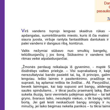
Dar
pasaulio
T
V
irš vandens tvyrojo lengvas skaidrus rūkas 
apdangalas, suminkštinantis miesto, kuris iš čia matėsi 
siaura juosta, viršuje rantyta fantastiškais dantukais ir i
palei vandens ir dangaus ribą, kontūrus.
Valtis nežymiai siūbavo nuo smulkių bangelių, r
teliūškuojančių į jos šoną. Siūbavimo ir vandens tel
ritmas veikė atpalaiduojančiai.
„Žmonės perdaug reikalauja iš gyvenimo, - mąstė S
išsidrėbęs valties priekyje. – Visi suprakaitavę ir, kaip
nerezultatyviai bando pasiekti tai, ką, iš principo, galim
lengviau. Ieško laimės ir pasitenkinimo, pradžioje 
suprasti, ką aplamai reiškia tie žodžiai... Aš. Pavyzdžiui,
beveik laimingas, kai taip supuosi ant bangų, atidengę
saulės spinduliams... ir tikrai jaučiu praeinantį laiką. Ba
sukelia iliuziją, tarsi vienintelis judėjimas aplinkui – tai l
gryno, švaraus laiko, nesutepto niekuo, o tik bangų teli
bortą. Jei gali leisti neskaičiuoti bangų smūgių ir n
minučių, jei laiko bėgimas nekelia panikos – tu tikrai laim