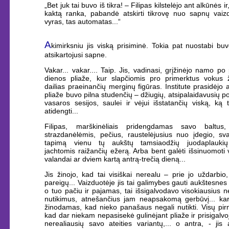
„Bet juk tai buvo iš tikra! – Filipas kilstelėjo ant alkūnės i
kaktą ranka, pabandė atskirti tikrovę nuo sapnų vaiz
vyras, tas automatas...“
A
kimirksniu jis viską prisiminė. Tokia pat nuostabi buv
atsikartojusi sapne.
Vakar... vakar.... Taip. Jis, vadinasi, grįžinėjo namo po 
dienos pliaže, kur slapčiomis pro primerktus vokus ž
dailias praeinančių merginų figūras. Institute prasidėjo 
pliaže buvo pilna studenčių – džiugių, atsipalaidavusių p
vasaros sesijos, saulei ir vėjui išstatančių viską, ką 
atidengti...
Filipas, marškinėliais pridengdamas savo baltus,
strazdanėlėmis, pečius, raustelėjusius nuo įdegio, sva
tapimą vienu tų aukštų tamsiaodžių juodaplaukių 
jachtomis raižančių ežerą. Arba bent galėti išsinuomoti v
valandai ar dviem kartą antrą-trečią dieną...
Jis žinojo, kad tai visiškai nerealu – prie jo uždarbio,
pareigų... Vaizduotėje jis tai galimybes gauti aukštesnes
o tuo pačiu ir pajamas, tai išsigalvodavo visokiausius ne
nutikimus, atnešančius jam neapsakomą gerbūvį... kart
žinodamas, kad nieko panašaus negali nutikti. Visų pir
kad dar niekam nepasisekė gulinėjant pliaže ir prisigalvo
nerealiausių savo ateities variantų,... o antra, - jis a