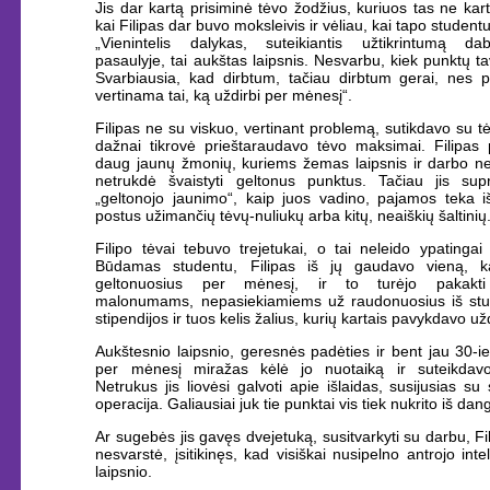
Jis dar kartą prisiminė tėvo žodžius, kuriuos tas ne kart
kai Filipas dar buvo moksleivis ir vėliau, kai tapo studentu
„Vienintelis dalykas, suteikiantis užtikrintumą dab
pasaulyje, tai aukštas laipsnis. Nesvarbu, kiek punktų t
Svarbiausia, kad dirbtum, tačiau dirbtum gerai, nes pi
vertinama tai, ką uždirbi per mėnesį“.
Filipas ne su viskuo, vertinant problemą, sutikdavo su t
dažnai tikrovė prieštaraudavo tėvo maksimai. Filipas
daug jaunų žmonių, kuriems žemas laipsnis ir darbo ne
netrukdė švaistyti geltonus punktus. Tačiau jis sup
„geltonojo jaunimo“, kaip juos vadino, pajamos teka i
postus užimančių tėvų-nuliukų arba kitų, neaiškių šaltinių
Filipo tėvai tebuvo trejetukai, o tai neleido ypatingai i
Būdamas studentu, Filipas iš jų gaudavo vieną, k
geltonuosius per mėnesį, ir to turėjo pakakti
malonumams, nepasiekiamiems už raudonuosius iš stu
stipendijos ir tuos kelis žalius, kurių kartais pavykdavo užd
Aukštesnio laipsnio, geresnės padėties ir bent jau 30-i
per mėnesį miražas kėlė jo nuotaiką ir suteikdav
Netrukus jis liovėsi galvoti apie išlaidas, susijusias s
operacija. Galiausiai juk tie punktai vis tiek nukrito iš dan
Ar sugebės jis gavęs dvejetuką, susitvarkyti su darbu, Fil
nesvarstė, įsitikinęs, kad visiškai nusipelno antrojo intel
laipsnio.