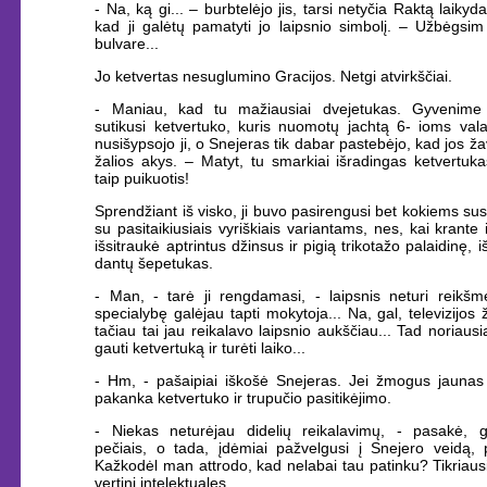
- Na, ką gi... – burbtelėjo jis, tarsi netyčia Raktą laikyd
kad ji galėtų pamatyti jo laipsnio simbolį. – Užbėgsim
bulvare...
Jo ketvertas nesuglumino Gracijos. Netgi atvirkščiai.
- Maniau, kad tu mažiausiai dvejetukas. Gyvenime
sutikusi ketvertuko, kuris nuomotų jachtą 6- ioms val
nusišypsojo ji, o Snejeras tik dabar pastebėjo, kad jos žav
žalios akys. – Matyt, tu smarkiai išradingas ketvertukas
taip puikuotis!
Sprendžiant iš visko, ji buvo pasirengusi bet kokiems su
su pasitaikiusiais vyriškiais variantams, nes, kai krante 
išsitraukė aptrintus džinsus ir pigią trikotažo palaidinę, iš
dantų šepetukas.
- Man, - tarė ji rengdamasi, - laipsnis neturi reikšm
specialybę galėjau tapti mokytoja... Na, gal, televizijos ž
tačiau tai jau reikalavo laipsnio aukščiau... Tad noriausi
gauti ketvertuką ir turėti laiko...
- Hm, - pašaipiai iškošė Snejeras. Jei žmogus jaunas 
pakanka ketvertuko ir trupučio pasitikėjimo.
- Niekas neturėjau didelių reikalavimų, - pasakė, gū
pečiais, o tada, įdėmiai pažvelgusi į Snejero veidą, p
Kažkodėl man attrodo, kad nelabai tau patinku? Tikriausi
vertini intelektuales.