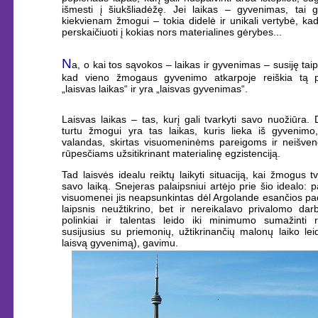
išmesti į šiukšliadėžę. Jei laikas – gyvenimas, tai 
kiekvienam žmogui – tokia didelė ir unikali vertybė, kad
perskaičiuoti į kokias nors materialines gėrybes...
N
a, o kai tos sąvokos – laikas ir gyvenimas – susiję taip
kad vieno žmogaus gyvenimo atkarpoje reiškia tą p
„laisvas laikas“ ir yra „laisvas gyvenimas“.
Laisvas laikas – tas, kurį gali tvarkyti savo nuožiūra. 
turtu žmogui yra tas laikas, kuris lieka iš gyvenimo
valandas, skirtas visuomeninėms pareigoms ir neišve
rūpesčiams užsitikrinant materialinę egzistenciją.
Tad laisvės idealu reiktų laikyti situaciją, kai žmogus t
savo laiką. Snejeras palaipsniui artėjo prie šio idealo: 
visuomenei jis neapsunkintas dėl Argolande esančios pa
laipsnis neužtikrino, bet ir nereikalavo privalomo dar
polinkiai ir talentas leido iki minimumo sumažinti r
susijusius su priemonių, užtikrinančių malonų laiko leid
laisvą gyvenimą), gavimu.