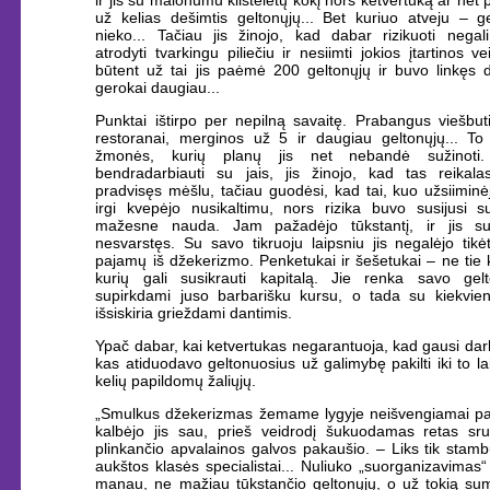
už kelias dešimtis geltonųjų... Bet kuriuo atveju – ge
nieko... Tačiau jis žinojo, kad dabar rizikuoti negali
atrodyti tvarkingu piliečiu ir nesiimti jokios įtartinos ve
būtent už tai jis paėmė 200 geltonųjų ir buvo linkęs d
gerokai daugiau...
Punktai ištirpo per nepilną savaitę. Prabangus viešbut
restoranai, merginos už 5 ir daugiau geltonųjų... To 
žmonės, kurių planų jis net nebandė sužinoti.
bendradarbiauti su jais, jis žinojo, kad tas reikala
pradvisęs mėšlu, tačiau guodėsi, kad tai, kuo užsiiminėjo
irgi kvepėjo nusikaltimu, nors rizika buvo susijusi s
mažesne nauda. Jam pažadėjo tūkstantį, ir jis sut
nesvarstęs. Su savo tikruoju laipsniu jis negalėjo tikėt
pajamų iš džekerizmo. Penketukai ir šešetukai – ne tie kl
kurių gali susikrauti kapitalą. Jie renka savo gelt
supirkdami juso barbarišku kursu, o tada su kiekvie
išsiskiria grieždami dantimis.
Ypač dabar, kai ketvertukas negarantuoja, kad gausi da
kas atiduodavo geltonuosius už galimybę pakilti iki to la
kelių papildomų žaliųjų.
„Smulkus džekerizmas žemame lygyje neišvengiamai pas
kalbėjo jis sau, prieš veidrodį šukuodamas retas sr
plinkančio apvalainos galvos pakaušio. – Liks tik stambū
aukštos klasės specialistai... Nuliuko „suorganizavimas“
manau, ne mažiau tūkstančio geltonųjų, o už tokią su