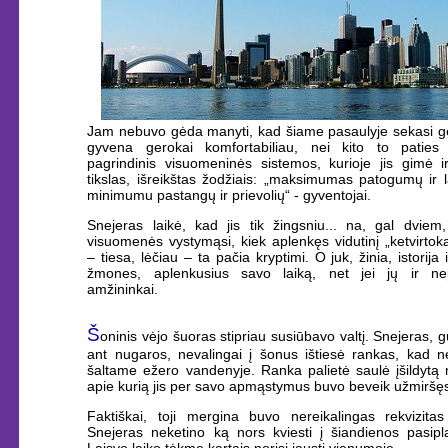
Jam nebuvo gėda manyti, kad šiame pasaulyje sekasi ger
gyvena gerokai komfortabiliau, nei kito to paties 
pagrindinis visuomeninės sistemos, kurioje jis gimė i
tikslas, išreikštas žodžiais: „maksimumas patogumų ir 
minimumu pastangų ir prievolių“ - gyventojai.
Snejeras laikė, kad jis tik žingsniu... na, gal dviem,
visuomenės vystymąsi, kiek aplenkęs vidutinį „ketvirtoką
– tiesa, lėčiau – ta pačia kryptimi. O juk, žinia, istorija 
žmones, aplenkusius savo laiką, net jei jų ir nep
amžininkai.
Š
oninis vėjo šuoras stipriau susiūbavo valtį. Snejeras,
ant nugaros, nevalingai į šonus ištiesė rankas, kad ne
šaltame ežero vandenyje. Ranka palietė saulė įšildytą 
apie kurią jis per savo apmąstymus buvo beveik užmiršę
Faktiškai, toji mergina buvo nereikalingas rekvizitas 
Snejeras neketino ką nors kviesti į šiandienos pasipla
Laisvo laiko tėkmę kartais norisi jausti vienumoje.