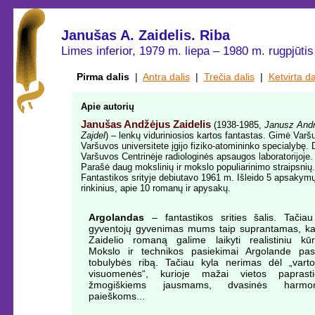
Janušas A. Zaidelis. Riba
Limes inferior, 1979 m. liepa – 1980 m. rugpjūtis
Pirma dalis
|
Antra dalis
|
Trečia dalis
|
Ketvirta da
Apie autorių
Janušas Andžėjus Zaidelis
(1938-1985,
Janusz Andr
Zajdel
) – lenkų viduriniosios kartos fantastas. Gimė Varš
Varšuvos universitete įgijo fiziko-atomininko specialybę. 
Varšuvos Centrinėje radiologinės apsaugos laboratorijoje.
Parašė daug mokslinių ir mokslo populiarinimo straipsnių.
Fantastikos srityje debiutavo 1961 m. Išleido 5 apsakym
rinkinius, apie 10 romanų ir apysakų.
Argolandas
– fantastikos srities šalis. Tačiau
gyventojų gyvenimas mums taip suprantamas, ka
Zaidelio romaną galime laikyti realistiniu kūri
Mokslo ir technikos pasiekimai Argolande pas
tobulybės ribą. Tačiau kyla nerimas dėl „varto
visuomenės“, kurioje mažai vietos paprast
žmogiškiems jausmams, dvasinės harmon
paieškoms...