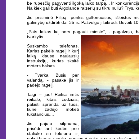
be rūpesčių pagyventi ilgoką laiko tarpą... Ir konkurencij
Na kiek gali būti Argolande raizerių su tikru nuliu? Trys, k
Jis prisiminė Filipą, penkis geltonuosius, išleistus me
galimybę uždirbti dar 35-is. Pažvelgė į laikrodį. Beveik 10
„Pats laikas ką nors pagauti mieste“, - pagalvojo, 
tvarkytis.
Suskambo telefonas.
Karlas pakėlė ragelį ir kurį
laiką klausė naujausių
instrukcijų, kurias skaitė
moters balsas.
- Tvarka. Būsiu per
valandą, - pasakė jis ir
padėjo ragelį.
Taigi – jau! Reikia imtis
reikalo, kitais žodžiais,
pakišti sprandą už tuos,
kurie žadėjo mokėti
tūkstančius....
Jis pajuto silpnumą,
prisėdo ant kėdės prie
staliuko su telefonu ir,
nekeldamas ragelio, nervingai rinko aparato skaičius. J