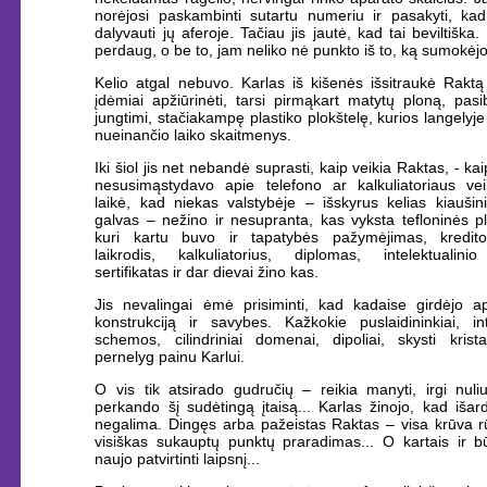
norėjosi paskambinti sutartu numeriu ir pasakyti, kad
dalyvauti jų aferoje. Tačiau jis jautė, kad tai beviltiška. 
perdaug, o be to, jam neliko nė punkto iš to, ką sumokėj
Kelio atgal nebuvo. Karlas iš kišenės išsitraukė Raktą
įdėmiai apžiūrinėti, tarsi pirmąkart matytų ploną, pasi
jungtimi, stačiakampę plastiko plokštelę, kurios langelyje
nueinančio laiko skaitmenys.
Iki šiol jis net nebandė suprasti, kaip veikia Raktas, - ka
nesusimąstydavo apie telefono ar kalkuliatoriaus vei
laikė, kad niekas valstybėje – išskyrus kelias kiaušin
galvas – nežino ir nesupranta, kas vyksta tefloninės pl
kuri kartu buvo ir tapatybės pažymėjimas, kredito
laikrodis, kalkuliatorius, diplomas, intelektualinio
sertifikatas ir dar dievai žino kas.
Jis nevalingai ėmė prisiminti, kad kadaise girdėjo a
konstrukciją ir savybes. Kažkokie puslaidininkiai, int
schemos, cilindriniai domenai, dipoliai, skysti krista
pernelyg painu Karlui.
O vis tik atsirado gudručių – reikia manyti, irgi nuli
perkando šį sudėtingą įtaisą... Karlas žinojo, kad išar
negalima. Dingęs arba pažeistas Raktas – visa krūva rū
visiškas sukauptų punktų praradimas... O kartais ir bū
naujo patvirtinti laipsnį...