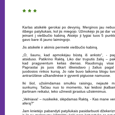
* * *
Karlas atsikėlė gerokai po devynių. Merginos jau nebuv
išbėgo patyliukais, kol jis miegojo. Užmokėjo jis jai dar va
įeinant į viešbučio kabiną. Atsiėjo ji lygiai tuos 5 punkt
gavo bare iš jauno laimingojo.
Jis atsikėlė ir akimis permetė viešbučio kabiną.
„O, šaunu, kad apmokėjau būstą iš anksto“, - pag
atsiduso. Patikrino Raktą. Liko dar truputis žalių – p
kad pragyventum kelias dienas. Raudonųjų visai
Paprastai jis juos iškart iškeisdavo į žalius pagal
juodosios rinkos kursą. Jo rate buvo laikoma blogu ton
antrarūšėse užkandinėse ir gyventi pigiuose namuose.
Iki šiol, užsiimdamas smulkiu raisingu, nejautė mat
sunkumų. Tačiau nuo to momento, kai leidosi įkalb
įtartinam reikalui, teko užmesti įprastus užsiėmimus.
„Velniava! – nusikeikė, slėpdamas Raktą. - Kas mane vertė 
aferą?“
Jam knietėjo pabandyti patyliukais pasidarbuoti džekerizm
ir jis su malonumu kilstelėtų kokį nors ketvertuką ar net