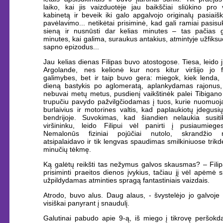
laiko, kai jis vaizduotėje jau baikščiai sliūkino pro 
kabinetą ir beveik iki galo apgalvojo originalų pasiaiš
pavėlavimo... netikėtai prisiminė, kad gali ramiai pasisuk
sieną ir nusnūsti dar kelias minutes – tas pačias g
minutes, kai galima, suraukus antakius, atmintyje užfiksu
sapno epizodus...
Jau kelias dienas Filipas buvo atostogose. Tiesa, leido ji
Argolande, nes kelionė kur nors kitur viršijo jo f
galimybes, bet ir taip buvo gera: miegok, kiek lenda, 
dieną bastykis po aglomeratą, aplankydamas rajonus,
nebuvai metų metus, pusdienį vaikštinėk palei Tibigano
trupučiu pavydo pažvilgčiodamas į tuos, kurie nuomuoja
burlaivius ir motorines valtis, kad paplaukiotų įdegus
bendrijoje. Suvokimas, kad šiandien nelaukia susit
viršininku, leido Filipui vėl panirti į pusiaumiege
Nemalonūs fiziniai pojūčiai nutolo, skrandžio 
atsipalaidavo ir tik lengvas spaudimas smilkiniuose trik
minučių tėkmę.
Ką galėtų reikšti tas nežymus galvos skausmas? – Fili
prisiminti praeitos dienos įvykius, tačiau jį vėl apėmė 
užpildydamas atminties spragą fantastiniais vaizdais.
Atrodo, buvo alus. Daug alaus, - švystelėjo jo galvoje
visiškai panyrant į snaudulį.
Galutinai pabudo apie 9-ą, iš miego į tikrovę peršokd