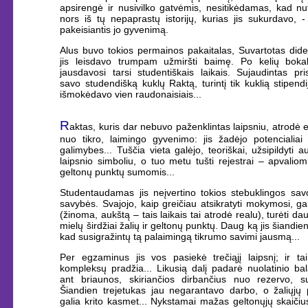
apsirengė ir nusivilko gatvėmis, nesitikėdamas, kad nu
nors iš tų nepaprastų istorijų, kurias jis sukurdavo, -
pakeisiantis jo gyvenimą.
Alus buvo tokios permainos pakaitalas, Suvartotas didel
jis leisdavo trumpam užmiršti baimę. Po kelių bokal
jausdavosi tarsi studentiškais laikais. Sujaudintas pr
savo studendišką kuklų Raktą, turintį tik kuklią stipendij
išmokėdavo vien raudonaisiais...
R
aktas, kuris dar nebuvo paženklintas laipsniu, atrodė 
nuo tikro, laimingo gyvenimo: jis žadėjo potencialiai 
galimybes... Tuščia vieta galėjo, teoriškai, užsipildyti a
laipsnio simboliu, o tuo metu tušti rejestrai – apvaliomi
geltonų punktų sumomis...
Studentaudamas jis neįvertino tokios stebuklingos sav
savybės. Svajojo, kaip greičiau atsikratyti mokymosi, gau
(žinoma, aukštą – tais laikais tai atrodė realu), turėti da
mielų širdžiai žalių ir geltonų punktų. Daug ką jis šiandien
kad susigražintų tą palaimingą tikrumo savimi jausmą...
Per egzaminus jis vos pasiekė trečiąjį laipsnį; ir ta
kompleksų pradžia... Likusią dalį padarė nuolatinio ba
ant briaunos, skiriančios dirbančius nuo rezervo, s
Šiandien trejetukas jau negarantavo darbo, o žaliųjų 
galia krito kasmet... Nykstamai mažas geltonųjų skaičiu