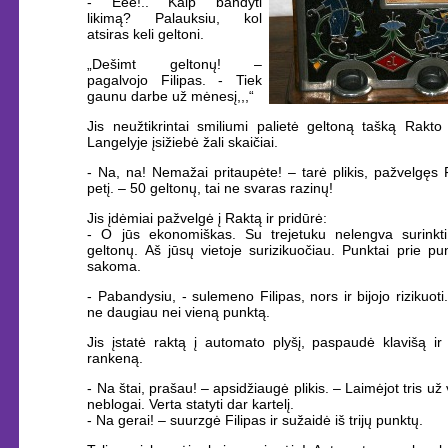
- Eee!.. Kaip bandyti
likimą? Palauksiu, kol
atsiras keli geltoni.
„Dešimt geltonų! –
pagalvojo Filipas. - Tiek
gaunu darbe už mėnesį,,,“
Jis neužtikrintai smiliumi palietė geltoną tašką Rakto
Langelyje įsižiebė žali skaičiai.
- Na, na! Nemažai pritaupėte! – tarė plikis, pažvelgęs F
petį. – 50 geltonų, tai ne svaras razinų!
Jis įdėmiai pažvelgė į Raktą ir pridūrė:
- O jūs ekonomiškas. Su trejetuku nelengva surinkti
geltonų. Aš jūsų vietoje surizikuočiau. Punktai prie pu
sakoma.
- Pabandysiu, - sulemeno Filipas, nors ir bijojo rizikuoti
ne daugiau nei vieną punktą.
Jis įstatė raktą į automato plyšį, paspaudė klavišą ir 
rankeną.
- Na štai, prašau! – apsidžiaugė plikis. – Laimėjot tris už 
neblogai. Verta statyti dar kartelį.
- Na gerai! – suurzgė Filipas ir sužaidė iš trijų punktų.