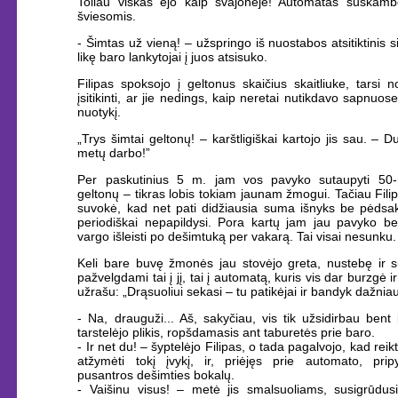
Toliau viskas ėjo kaip svajonėje! Automatas suskamb
šviesomis.
- Šimtas už vieną! – užspringo iš nuostabos atsitiktinis si
likę baro lankytojai į juos atsisuko.
Filipas spoksojo į geltonus skaičius skaitliuke, tarsi
įsitikinti, ar jie nedings, kaip neretai nutikdavo sapnuose
nuotykį.
„Trys šimtai geltonų! – karštligiškai kartojo jis sau. – 
metų darbo!”
Per paskutinius 5 m. jam vos pavyko sutaupyti 50-
geltonų – tikras lobis tokiam jaunam žmogui. Tačiau Filip
suvokė, kad net pati didžiausia suma išnyks be pėdsakų
periodiškai nepapildysi. Pora kartų jam jau pavyko be
vargo išleisti po dešimtuką per vakarą. Tai visai nesunku.
Keli bare buvę žmonės jau stovėjo greta, nustebę ir 
pažvelgdami tai į jį, tai į automatą, kuris vis dar burzgė i
užrašu: „Drąsuoliui sekasi – tu patikėjai ir bandyk dažniau
- Na, drauguži... Aš, sakyčiau, vis tik užsidirbau bent
tarstelėjo plikis, ropšdamasis ant taburetės prie baro.
- Ir net du! – šyptelėjo Filipas, o tada pagalvojo, kad reik
atžymėti tokį įvykį, ir, priėjęs prie automato, pripy
pusantros dešimties bokalų.
- Vaišinu visus! – metė jis smalsuoliams, susigrūdus