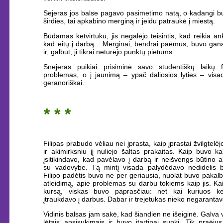
Sejeras jos balse pagavo pasimetimo natą, o kadangi b
širdies, tai apkabino merginą ir jeidu patraukė į miestą.
Būdamas ketvirtuku, jis negalėjo teisintis, kad reikia anks
kad eitų į darbą... Merginai, bendrai paėmus, buvo gan
ir, galbūt, ji tikrai neturėjo punktų pietums.
Snejeras puikiai prisiminė savo studentiškų laikų f
problemas, o į jaunimą – ypač daliosios lyties – visad
geranoriškai.
* * *
Filipas prabudo vėliau nei įprasta, kaip įprastai žvilgtelėjo
ir akimirksniu jį nuliejo šaltas prakaitas. Kaip buvo ka
įsitikindavo, kad pavėlavo į darbą ir neišvengs būtino a
su vadovybe. Tą mintį visada palydėdavo nedidelis 
Filipo padėtis buvo ne per geriausia, nuolat buvo paka
atleidimą, apie problemas su darbu tokiems kaip jis. Kai
kursą, viskas buvo paprasčiau: net kai kuriuos ke
įtraukdavo į darbus. Dabar ir trejetukas nieko negarantav
Vidinis balsas jam sakė, kad šiandien ne išeiginė. Galva v
lėtais apsisukimais ir buvo įtartinai sunki. Tik praėj