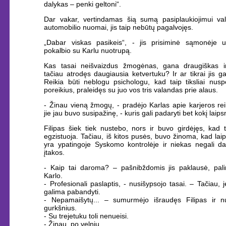
dalykas – penki geltoni“.
Dar vakar, vertindamas šią sumą pasiplaukiojimui val
automobilio nuomai, jis taip nebūtų pagalvojęs.
„Dabar viskas pasikeis“, - jis prisiminė sąmonėje už
pokalbio su Karlu nuotrupą.
Kas tasai neišvaizdus žmogėnas, gana draugiškas ir
tačiau atrodęs daugiausia ketvertuku? Ir ar tikrai jis ga
Reikia būti neblogu psichologu, kad taip tiksliai nusp
poreikius, praleidęs su juo vos tris valandas prie alaus.
- Žinau vieną žmogų, - pradėjo Karlas apie karjeros rei
jie jau buvo susipažinę, - kuris gali padaryti bet kokį laipsn
Filipas šiek tiek nustebo, nors ir buvo girdėjęs, kad t
egzistuoja. Tačiau, iš kitos pusės, buvo žinoma, kad laip
yra ypatingoje Syskomo kontrolėje ir niekas negali dar
įtakos.
- Kaip tai daroma? – pašnibždomis jis paklausė, pali
Karlo.
- Profesionali paslaptis, - nusišypsojo tasai. – Tačiau, jei
galima pabandyti.
- Nepamaišytų... – sumurmėjo išraudęs Filipas ir 
gurkšnius.
- Su trejetuku toli nenueisi.
- Žinau, po velnių.