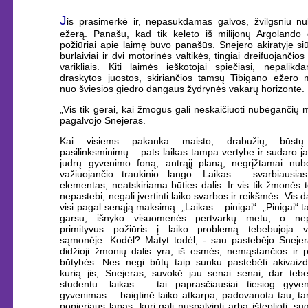
J
is prasimerkė ir, nepasukdamas galvos, žvilgsniu n
ežerą. Panašu, kad tik keleto iš milijonų Argolando 
požiūriai apie laimę buvo panašūs. Snejero akiratyje si
burlaiviai ir dvi motorinės valtikės, tingiai dreifuojančios
varikliais. Kiti laimės ieškotojai spiečiasi, nepalikd
draskytos juostos, skiriančios tamsų Tibigano ežero
nuo šviesios giedro dangaus žydrynės vakarų horizonte.
„Vis tik gerai, kai žmogus gali neskaičiuoti nubėgančių m
pagalvojo Snejeras.
Kai visiems pakanka maisto, drabužių, būst
pasilinksminimų – pats laikas tampa vertybe ir sudaro j
judrų gyvenimo foną, antrąjį planą, negrįžtamai nub
važiuojančio traukinio lango. Laikas – svarbiausias
elementas, neatskiriama būties dalis. Ir vis tik žmonės 
nepastebi, negali įvertinti laiko svarbos ir reikšmės. Vis 
visi pagal senąją maksimą: „Laikas – pinigai“. „Pinigai“ t
garsu, išnyko visuomenės pertvarkų metu, o nepr
primityvus požiūris į laiko problemą tebebujoja vi
sąmonėje. Kodėl? Matyt todėl, - sau pastebėjo Snejer
didžioji žmonių dalis yra, iš esmės, nemąstančios ir p
būtybės. Nes negi būtų taip sunku pastebėti akivaizdž
kurią jis, Snejeras, suvokė jau senai senai, dar te
studentu: laikas – tai paprasčiausiai tiesiog gyv
gyvenimas – baigtinė laiko atkarpa, padovanota tau, ta
popieriaus lapas, kurį gali nuspalvinti arba išteplioti, sug