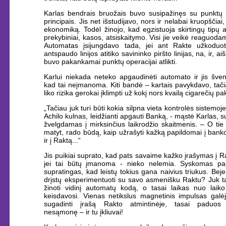
Karlas bendrais bruožais buvo susipažinęs su punktų 
principais. Jis net išstudijavo, nors ir nelabai kruopščiai
ekonomiką. Todėl žinojo, kad egzistuoja skirtingų tipų 
prekybiniai, kasos, atsiskaitymo. Visi jie veikė reaguodam
Automatas įsijungdavo tada, jei ant Rakte užkoduot
antspaudo linijos atitiko savininko piršto linijas, na, ir, a
buvo pakankamai punktų operacijai atlikti.
Karlui niekada neteko apgaudinėti automato ir jis švent
kad tai neįmanoma. Kiti bandė – kartais pavykdavo, tač
liko rizika gerokai įklimpti už kokį nors kvailą cigarečių pak
„Tačiau juk turi būti kokia silpna vieta kontrolės sistemoj
Achilo kulnas, leidžianti apgauti Banką, - mąstė Karlas, 
žvelgdamas į mirksinčius laikrodžio skaitmenis. – O tie v
matyt, rado būdą, kaip užrašyti kažką papildomai į bank
ir į Raktą...“
Jis puikiai suprato, kad pats savaime kažko įrašymas į R
jei tai būtų įmanoma - nieko nelemia. Syskomas p
supratingas, kad leistų tokius gana naivius triukus. Beje
drįstų eksperimentuoti su savo asmenišku Raktu? Juk t
žinoti vidinį automatų kodą, o tasai laikas nuo laik
keisdavosi. Vienas netikslus magnetinis impulsas galėj
sugadinti įrašą Rakto atmintinėje, tasai paduos 
nesąmonę – ir tu įkliuvai!