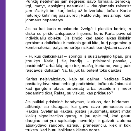
Punktų netekimas jam negrėsė; savo formaliai žemoką la
irgi, matyt, apsigintų nesunkiai – daugiametis raiseri
jam išlaikyti bet kurį testą už ketvertuką, tačiau Karl
neturėjo ketinimų pasižiūrėti į Rakto vidų, nes žinojo, kad
įdomaus nepamatys.
Jis su kai kuria nuoskauda žvelgė į plastiko kortelę s
disku su piršto antspaudo linijomis, kuris Karlą pavers
individualiu objektu. Jis žinojo, kad atėjo laikas išsiskir
gerbiamu daikčiuku ir mainais gauti kitą, kurį pagamino p
kombinatoriai, patys nenorėję rizikuoti bandydami savo di
- Puikus daikčiukas! – springo iš susižavėjimo tipas, pri
įtraukęs Karlą į šią istoriją. – prisimeni pasaką „S
pasidenk!” arba kitą, apie tokį maišą, kuriame, vos jį pak
rasdavosi dukatai? Na, tai juk tai būtent toks daiktas!
Karlas neįsivaizdavo, kaip tai galima. Netikras Rakt
pasitaikydavo visai neblogi padirbiniai, tačiau dažniausiai 
kad įjungtum alaus automatą arba praeitum į metr
pagaminti tikrą Raktą, su viskuo, kas priklauso?
Jis puikiai prisiminė bandymus, kuriuos, dar būdamas 
atlikinėjo su draugais, kai gavo savo pirmuosius stu
Raktus. Svetimas Raktas, įkištas į automatą, iškart imdav
klaikų signalizacijos garsą, o jau apie tai, kad gau
daugiau nei yra sąskaitoje nevertėjo ir galvoti: autom
atsakydavo raudonu užrašu, pranešančiu, kiek ir kok
trūksta, kad būtų išpildytas kliento noras...