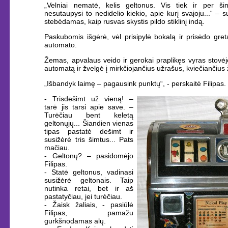
„Velniai nematė, kelis geltonus. Vis tiek ir per š
nesutaupysi to nedidelio kiekio, apie kurį svajoju...“ –
stebėdamas, kaip rusvas skystis pildo stiklinį indą.
Paskubomis išgėrė, vėl prisipylė bokalą ir prisėdo gre
automato.
Žemas, apvalaus veido ir gerokai praplikęs vyras stovėj
automatą ir žvelgė į mirkčiojančius užrašus, kviečiančius ž
„Išbandyk laimę – pagausink punktų“, - perskaitė Filipas.
- Trisdešimt už vieną! –
tarė jis tarsi apie save. –
Turėčiau bent keletą
geltonųjų... Šiandien vienas
tipas pastatė dešimt ir
susižėrė tris šimtus... Pats
mačiau.
- Geltonų? – pasidomėjo
Filipas.
- Statė geltonus, vadinasi
susižėrė geltonais. Taip
nutinka retai, bet ir aš
pastatyčiau, jei turėčiau.
- Žaisk žaliais, - pasiūlė
Filipas, pamažu
gurkšnodamas alų.