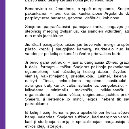
Bendravimo su žmonėmis, o ypač merginomis, Snejer
pakankamai – ten, krante, kaukiančiose Argolando dž
perpildytuose baruose, gatvėse, viešbučių kabinose...
Snejeras paprasčiausiai pamojavo ranka, pagavęs jo
stebinčių merginų žvilgsnius, kai šiandien vidurdienį at
nuo molo jacht-klube.
Jis iškart pasigailėjo, tačiau jau buvo vėlu: merginai spėr
pliažo krepšį į saugojimo kamerą, niurktelėjo nuo kr
vandenį ir po kelių sekundžių išnėrė prie valties borto.
Ji buvo gana patraukli – jauna, daugiausia 20-ies, graži
ir dailių formųm – tačiau Snejeras pažinojo pakankama
egzempliorių, kad užsidegtų tiesiog dabar, išvydęs 
vienišą vaikštinėjančią prieplaukoje. Laimei, keleivė 
neįkyri. Tiesa, nelaukdama raginimo, nusitraukė 
aprangos dalį, kai tik valtis išplaukė už bangolaužio, - 
laikydama minimaliu mokesčiu, priklausančiu 
organizatoriui – tačiau vėliau, degindama jachtos prie
Snejero, ji netemdė jo minčių eigos, nebent tik sa
patrauklumu.
Iš kelių frazių, kuriomis jiedu apsikeitė per kelias sūpa
bangų valandas, Snejeras sužinojo, kad merginos vardas
kad ji studijuoja istoriją ir specializuojasi naujausiojo l
etikos idėjų istorijoje.