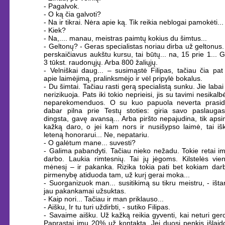
- Pagalvok.
- O ką čia galvoti?
- Na ir tikrai. Nėra apie ką. Tik reikia neblogai pamokėti...
- Kiek?
- Na,.... manau, meistras paimtų kokius du šimtus...
- Geltonų? - Geras specialistas noriau dirba už geltonus.
perskaičiavus aukštu kursu, tai būtų... na, 15 prie 1... 
3 tūkst. raudonųjų. Arba 800 žaliųjų.
- Velniškai daug... – susimąstė Filipas, tačiau čia pat
apie laimėjimą, pralinksmėjo ir vėl pripylė bokalus.
- Du šimtai. Tačiau rasti gerą specialistą sunku. Jie labai
nerizikuoja. Pats iki tokio neprieisi, jis su tavimi nesikalb
neparekomenduos. O su kuo papuola neverta prasidė
dabar pilna prie Testų stoties: giria savo paslauga
dingsta, gavę avansą... Arba piršto nepajudina, tik aps
kažką daro, o jei kam nors ir nusišypso laimė, tai išk
leteną honorarui... Ne, nepatariu.
- O galėtum mane... suvesti?
- Galima pabandyti. Tačiau nieko nežadu. Tokie retai i
darbo. Laukia rimtesnių. Tai jų jėgoms. Kilstelės vie
mėnesį – ir pakanka. Rizika tokia pati bet kokiam darbu
pirmenybę atiduoda tam, už kurį gerai moka...
- Suorganizuok man... susitikimą su tikru meistru, - ištar
jau pakankamai užsuktas.
- Kaip nori... Tačiau ir man priklauso...
- Aišku, Ir tu turi uždirbti, - sutiko Filipas.
- Savaime aišku. Už kažką reikia gyventi, kai neturi gero
Paprastai imu 20% už kontaktą. Jei duosi penkis išlaid