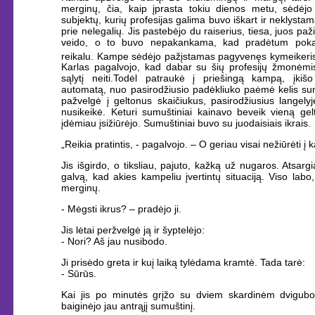
merginų, čia, kaip įprasta tokiu dienos metu, sėdėj
subjektų, kurių profesijas galima buvo iškart ir neklystamai
prie nelegalių. Jis pastebėjo du raiserius, tiesa, juos paži
veido, o to buvo nepakankama, kad pradėtum pokal
reikalu. Kampe sėdėjo pažįstamas pagyvenęs kymeikeri
Karlas pagalvojo, kad dabar su šių profesijų žmonėmis
sąlytį neiti.Todėl patraukė į priešingą kampą, įkiš
automatą, nuo pasirodžiusio padėkliuko paėmė kelis sum
pažvelgė į geltonus skaičiukus, pasirodžiusius langelyje,
nusikeikė. Keturi sumuštiniai kainavo beveik vieną gelt
įdėmiau įsižiūrėjo. Sumuštiniai buvo su juodaisiais ikrais.
„Reikia pratintis, - pagalvojo. – O geriau visai nežiūrėti į k
Jis išgirdo, o tiksliau, pajuto, kažką už nugaros. Atsarg
galvą, kad akies kampeliu įvertintų situaciją. Viso labo,
merginų.
- Mėgsti ikrus? – pradėjo ji.
Jis lėtai peržvelgė ją ir šyptelėjo:
- Nori? Aš jau nusibodo.
Ji prisėdo greta ir kuį laiką tylėdama kramtė. Tada tarė:
- Sūrūs.
Kai jis po minutės grįžo su dviem skardinėm dvigubo 
baiginėjo jau antrąjį sumuštinį.