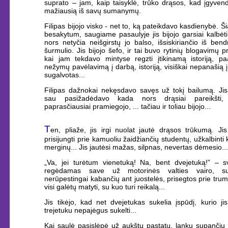
suprato – jam, kaip taisyklė, trūko drąsos, kad įgyven
mažiausią iš savų sumanymų.
Filipas bijojo visko - net to, ką pateikdavo kasdienybė. Š
besakytum, saugiame pasaulyje jis bijojo garsiai kalbėt
nors netyčia neišgirstų jo balso, išsiskiriančio iš ben
šurmulio. Jis bijojo šefo, ir tai buvo rytinių blogavimų pr
kai jam tekdavo mintyse regzti įtikinamą istoriją, paa
nežymų pavėlavimą į darbą, istoriją, visiškai nepanašią 
sugalvotas...
Filipas dažnokai nekęsdavo savęs už tokį bailumą. Jis
sau pasižadėdavo kada nors drąsiai pareikšti,
paprasčiausiai pramiegojo, ... tačiau ir toliau bijojo...
T
en, pliaže, jis irgi nuolat jautė drąsos trūkumą. Ji
prisijungti prie kamuoliu žaidžiančių studentų, užkalbinti 
merginų... Jis jautėsi mažas, silpnas, nevertas dėmesio..
„Va, jei turėtum vienetuką! Na, bent dvejetuką!” – sva
regėdamas save už motorinės valties vairo, s
nerūpestingai kabančių ant juostelės, prisegtos prie trum
visi galėtų matyti, su kuo turi reikalą...
Jis tikėjo, kad net dvejetukas sukelia įspūdį, kurio j
trejetuku nepajėgus sukelti...
Kai saulė pasislėpė už aukštų pastatų, lanku supančių p