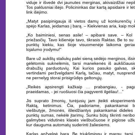
viduje ir išvedė dvi jaunutes merginas, akivaizdžiai nep
Tos paklusniai išėjo. Policininkas dar kartą apsidairė ir lė
link išėjimo.
„Matyt pasipinigauja iš vietos damų už konkurenčių iš
spėjo Karlas, įeidamas į barą. – Kiekvienas aria, kaip mo
„Ko baiminiesi, senas asile! – apibarė save. – Kol
priežasčių. Tavo kišenėje tavo, tikrasis Raktas. Be to su
punktų kiekiu, kas šioje visuomenėje laikoma geria
lojalumo įrodymu!“
Bare už aukštų staliukų palei sieną sėdėjo merginos, išsi
gėlėtomis suknelėmis, tarsi manekenės iš aukščiausi
drabužių parduotuvių. Kai kurios pasuko galvas, sk
vertindami peržvelgdami Karlą, tačiau, matyt, nusprend
ne pernelyg storai prisigrūdęs geltonųjų.
„Reikės apsirengti kažkaip ... prabangiau, - paga
praeidamas, - jei ruošiuosi čia pagyventi ilgėliau!...”
Jis suprato žmonių, turėjusių jam įteikti eksperimentu
Raktą, ketinimus. Čia, padoriame, pakankamai b
viešbutyje, žmonės, išleidžiantys pakankamai dideles 
punktų sumas, nekėlė įtarimų. Sunku būtų tikrinti nerib
galimybes vidutinės klasės viešbučiuose ir pigiose užk
kur dauguma automatų suderinti žaliesiems.
Karlas apžvelgė barą. Be triukšmingų ir margų, tarsi