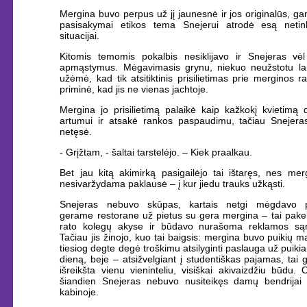
Mergina buvo perpus už jį jaunesnė ir jos originalūs, g
pasisakymai etikos tema Snejerui atrodė esą netin
situacijai.
Kitomis temomis pokalbis nesiklijavo ir Snejeras vėl
apmąstymus. Mėgavimasis grynu, niekuo neužstotu laik
užėmė, kad tik atsitiktinis prisilietimas prie merginos 
priminė, kad jis ne vienas jachtoje.
Mergina jo prisilietimą palaikė kaip kažkokį kvietimą 
artumui ir atsakė rankos paspaudimu, tačiau Snejera
netęsė.
- Grįžtam, - šaltai tarstelėjo. – Kiek praalkau.
Bet jau kitą akimirką pasigailėjo tai ištaręs, nes mer
nesivaržydama paklausė – į kur jiedu trauks užkąsti.
Snejeras nebuvo skūpas, kartais netgi mėgdavo p
gerame restorane už pietus su gera mergina – tai pakel
rato kolegų akyse ir būdavo nurašoma reklamos są
Tačiau jis žinojo, kuo tai baigsis: mergina buvo puikių man
tiesiog degte degė troškimu atsilyginti paslauga už puikiai
dieną, beje – atsižvelgiant į studentiškas pajamas, tai g
išreikšta vienu vieninteliu, visiškai akivaizdžiu būdu. 
šiandien Snejeras nebuvo nusiteikęs damų bendrijai 
kabinoje.