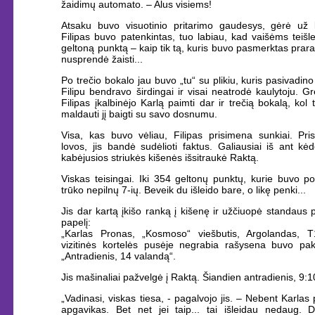
žaidimų automato. – Alus visiems!
Atsaku buvo visuotinio pritarimo gaudesys, gėrė už l
Filipas buvo patenkintas, tuo labiau, kad vaišėms teišl
geltoną punktą – kaip tik tą, kuris buvo pasmerktas prara
nusprendė žaisti...
Po trečio bokalo jau buvo „tu“ su plikiu, kuris pasivadino
Filipu bendravo širdingai ir visai neatrodė kaulytoju. Gr
Filipas įkalbinėjo Karlą paimti dar ir trečią bokalą, kol
maldauti jį baigti su savo dosnumu.
Visa, kas buvo vėliau, Filipas prisimena sunkiai. Pri
lovos, jis bandė sudėlioti faktus. Galiausiai iš ant kė
kabėjusios striukės kišenės išsitraukė Raktą.
Viskas teisingai. Iki 354 geltonų punktų, kurie buvo p
trūko nepilnų 7-ių. Beveik du išleido bare, o likę penki...
Jis dar kartą įkišo ranką į kišenę ir užčiuopė standaus 
papelį:
„Karlas Pronas, „Kosmoso“ viešbutis, Argolandas, T1
vizitinės kortelės pusėje negrabia rašysena buvo pak
„Antradienis, 14 valandą“.
Jis mašinaliai pažvelgė į Raktą. Šiandien antradienis, 9:1
„Vadinasi, viskas tiesa, - pagalvojo jis. – Nebent Karlas
apgavikas. Bet net jei taip... tai išleidau nedaug. Di