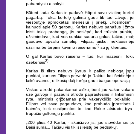
pabandysiu atsakyti.
Būtent tada Karlas ir padavė Filipui savo vizitinę kortel
pagarbą. Tokią kortelę galima gauti tik tuo atveju, je
viešbutyje apmokėtas mėnesiui į priekį. „Kosmose“ t
kainuoti apie 50 geltonų. Karlas nebuvo panašus į žmog
leisti tokią prabangą, jis neslėpė, kad trūksta punktų
užsimindavo, kad vos sunkiai suduria galus, tačiau, maty
gaudavo apvalių sumelių. Filipas, aišku, neklausinėjo
1)
užsiima be tarpininkavimo raiseriams
su jų klientais.
O gal Karlas buvo raiseriu – tuo, kur mažesni. Toki
2)
džekeriais
.
Karlas iš tikro nebuvo įkyrus ir paliko neblogą įspū
punktai, kuriuos Filipas pervedė jo Raktui, kai išeidinėjo i
laikė avansu, o likusią dalį turėjo gauti baigus operaciją.
Viskas atrodė pakankamai aišku, bent jau vakar vakare,
ūžė galvoje ir pasaulis atrodė paprastesnis ir linksmesn
ryte, mintimis grįždamas prie vakarykščio pokalbio 
Filipas vėl save pagaudavo, kad prabudo įprastinės 
baimės, kiek susilpnintos to, kad Rakte atsirado trys 
trupučiu geltonųjų punktų.
„200 plius 40 Karlui, - skaičiavo jis, jau stovėdamas 
Baisi suma... Tačiau vis tik išsileistų be pėdsakų“.