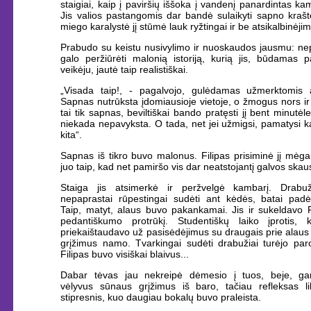
staigiai, kaip į paviršių iššoka į vandenį panardintas ka
Jis valios pastangomis dar bandė sulaikyti sapno krašte
miego karalystė jį stūmė lauk ryžtingai ir be atsikalbinėji
Prabudo su keistu nusivylimo ir nuoskaudos jausmu: nep
galo peržiūrėti malonią istoriją, kurią jis, būdamas p
veikėju, jautė taip realistiškai.
„Visada taip!, - pagalvojo, gulėdamas užmerktomis 
Sapnas nutrūksta įdomiausioje vietoje, o žmogus nors ir
tai tik sapnas, beviltiškai bando pratęsti jį bent minutėlei.
niekada nepavyksta. O tada, net jei užmigsi, pamatysi k
kita“.
Sapnas iš tikro buvo malonus. Filipas prisiminė jį mėg
juo taip, kad net pamiršo vis dar neatstojantį galvos ska
Staiga jis atsimerkė ir peržvelgė kambarį. Drabu
nepaprastai rūpestingai sudėti ant kėdės, batai padėti
Taip, matyt, alaus buvo pakankamai. Jis ir sukeldavo Fi
pedantiškumo protrūkį. Studentiškų laiko įprotis, 
priekaištaudavo už pasisėdėjimus su draugais prie alaus 
grįžimus namo. Tvarkingai sudėti drabužiai turėjo paro
Filipas buvo visiškai blaivus...
Dabar tėvas jau nekreipė dėmesio į tuos, beje, ga
vėlyvus sūnaus grįžimus iš baro, tačiau refleksas li
stipresnis, kuo daugiau bokalų buvo praleista.