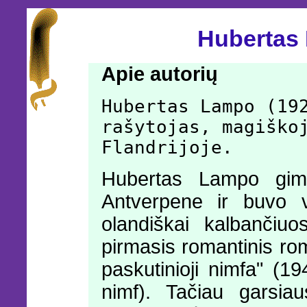
Hubertas
Apie autorių
Hubertas Lampo (19
rašytojas, magiško
Flandrijoje.
Hubertas Lampo gi
Antverpene ir buvo v
olandiškai kalbančiuo
pirmasis romantinis r
paskutinioji nimfa" (
nimf). Tačiau garsia