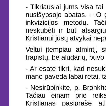
- Tikriausiai jums visa tai
nusišypsojo abatas. – O g
inkvizicijos metodų. Ta
neskubėti ir būti atsargi
Kristianui jūsų atvykai nep
Veltui įtempiau atmintį, 
trapistų, be aludarių, buvo
- Ar esate tikri, kad nesu
mane paveda labai retai, ta
- Nesirūpinkite, p. Bronkho
Tačiau einam prie reika
Kristianas pasiprašė atl