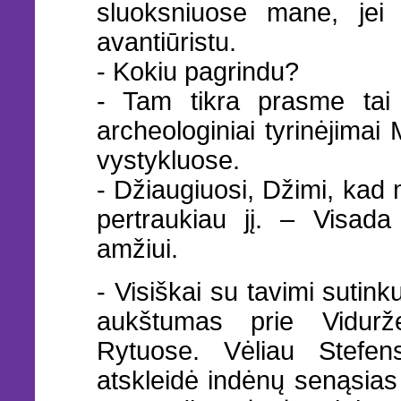
sluoksniuose mane, jei n
avantiūristu.
- Kokiu pagrindu?
- Tam tikra prasme tai
archeologiniai tyrinėjimai
vystykluose.
- Džiaugiuosi, Džimi, kad
pertraukiau jį. – Visada
amžiui.
- Visiškai su tavimi sutink
aukštumas prie Vidurž
Rytuose. Vėliau Stefen
atskleidė indėnų senąsias