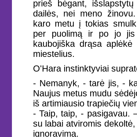
prieš bėgant, išslapstyt
dailės, nei meno žinovu.
karo metu į tokias smul
per puolimą ir po jo ji
kaubojiška drąsa aplėkė g
miestelius.
O'Hara instinktyviai supra
- Nemanyk, - tarė jis, - k
Naujus metus mudu sėdėjo
iš artimiausio trapiečių vi
- Taip, taip, - pasigavau
su labai atviromis dekoltė,
ignoravimą.