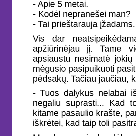
- Apie 5 metai.
- Kodėl nepranešei man?
- Tai prieštarauja įžadams.
Vis dar neatsipeikėdam
apžiūrinėjau jį. Tame vi
apsiaustu nesimatė jokių 
mėgusio pasipuikuoti pasi
pėdsakų. Tačiau jaučiau, k
- Tuos dalykus nelabai i
negaliu suprasti... Kad 
kitame pasaulio krašte, pan
iškrėtei, kad taip toli pasit