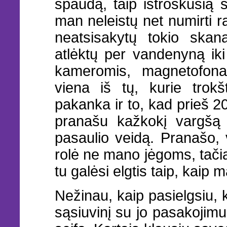
spaudą, taip ištroškusią s
man neleistų net numirti ra
neatsisakytų tokio skana
atlėktų per vandenyną iki
kameromis, magnetofona
viena iš tų, kurie trokš
pakanka ir to, kad prieš 2
pranašu kažkokį vargšą i
pasaulio veidą. Pranašo, v
rolė ne mano jėgoms, tačia
tu galėsi elgtis taip, kaip 
Nežinau, kaip pasielgsiu,
sąsiuvinį su jo pasakojimu