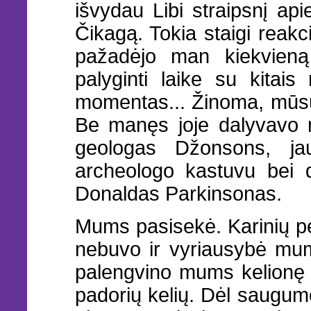
išvydau Libi straipsnį api
Čikagą. Tokia staigi reakc
pažadėjo man kiekvieną 
palyginti laike su kitai
momentas... Žinoma, mūsų 
Be manęs joje dalyvavo 
geologas Džonsons, ja
archeologo kastuvu bei d
Donaldas Parkinsonas.
Mums pasisekė. Karinių p
nebuvo ir vyriausybė mum
palengvino mums kelionę į
padorių kelių. Dėl saugu