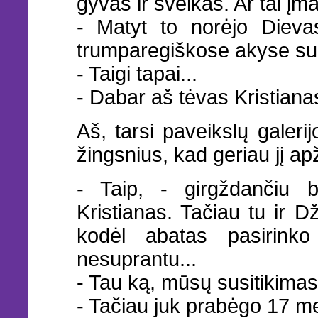
gyvas ir sveikas. Ar tai į
- Matyt to norėjo Dievas
trumparegiškose akyse sub
- Taigi tapai...
- Dabar aš tėvas Kristiana
Aš, tarsi paveikslų galerij
žingsnius, kad geriau jį ap
- Taip, - girgždančiu b
Kristianas. Tačiau tu ir 
kodėl abatas pasirink
nesuprantu...
- Tau ką, mūsų susitikimas
- Tačiau juk prabėgo 17 m