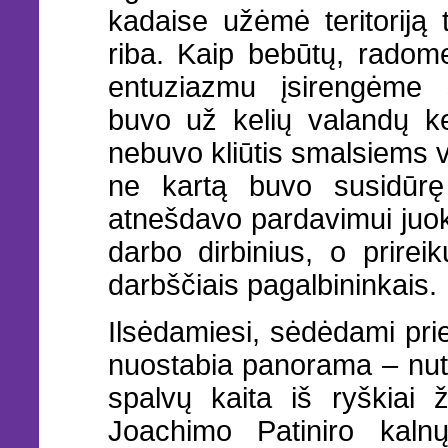
kadaise užėmė teritoriją
riba. Kaip bebūtų, radome
entuziazmu įsirengėme s
buvo už kelių valandų ke
nebuvo kliūtis smalsiems v
ne kartą buvo susidūrę 
atnešdavo pardavimui juo
darbo dirbinius, o prire
darbščiais pagalbininkais.
Ilsėdamiesi, sėdėdami pr
nuostabia panorama – nuto
spalvų kaita iš ryškiai 
Joachimo Patiniro kal