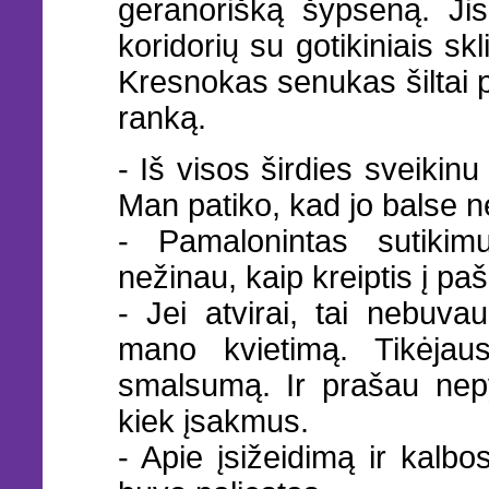
geranorišką šypseną. J
koridorių su gotikiniais skl
Kresnokas senukas šiltai 
ranką.
- Iš visos širdies sveikinu 
Man patiko, kad jo balse n
- Pamalonintas sutikim
nežinau, kaip kreiptis į pa
- Jei atvirai, tai nebuvau
mano kvietimą. Tikėjau
smalsumą. Ir prašau nepy
kiek įsakmus.
- Apie įsižeidimą ir kalb