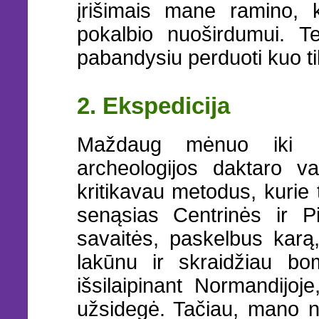
įrišimais mane ramino, k
pokalbio nuoširdumui. Te
pabandysiu perduoti kuo ti
2. Ekspedicija
Maždaug mėnuo iki Pe
archeologijos daktaro va
kritikavau metodus, kurie
senąsias Centrinės ir Pi
savaitės, paskelbus kar
lakūnu ir skraidžiau bom
išsilaipinant Normandijo
užsidegė. Tačiau, mano n