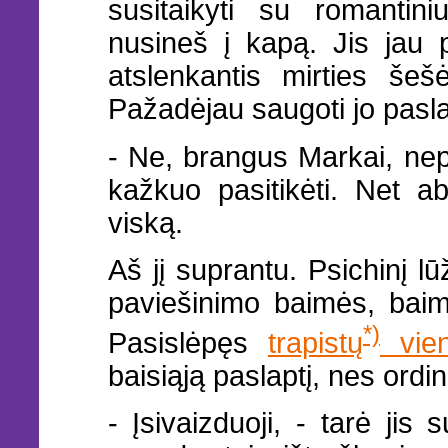
susitaikyti su romantini
nusineš į kapą. Jis jau 
atslenkantis mirties šešėl
Pažadėjau saugoti jo pasla
- Ne, brangus Markai, nepr
kažkuo pasitikėti. Net a
viską.
Aš jį suprantu. Psichinį l
paviešinimo baimės, baimė
*)
Pasislėpęs
trapistų
vien
baisiąją paslaptį, nes ordin
- Įsivaizduoji, - tarė ji