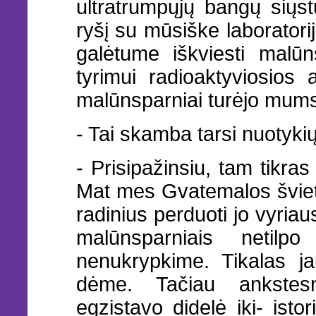
ultratrumpųjų bangų siųstu
ryšį su mūsiške laboratorij
galėtume iškviesti malū
tyrimui radioaktyviosios 
malūnsparniai turėjo mums 
- Tai skamba tarsi nuotyk
- Prisipažinsiu, tam tikr
Mat mes Gvatemalos šviet
radinius perduoti jo vyriau
malūnsparniais netilp
nenukrypkime. Tikalas j
dėme. Tačiau ankstesn
egzistavo didelė iki- isto