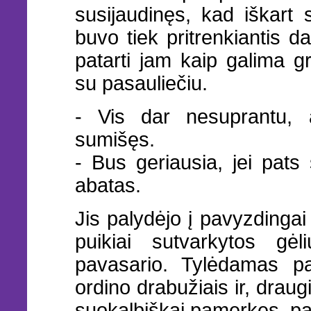
susijaudinęs, kad iškart 
buvo tiek pritrenkiantis d
patarti jam kaip galima gr
su pasauliečiu.
- Vis dar nesuprantu, 
sumišęs.
- Bus geriausia, jei pats
abatas.
Jis palydėjo į pavyzdingai
puikiai sutvarkytos gė
pavasario. Tylėdamas pa
ordino drabužiais ir, dra
suokalbiškai pamerkęs, pa