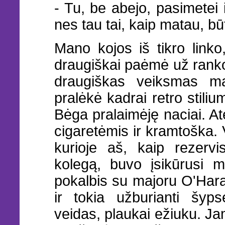
- Tu, be abejo, pasimetei
nes tau tai, kaip matau, bū
Mano kojos iš tikro linko,
draugiškai paėmė už ranko
draugiškas veiksmas m
pralėkė kadrai retro stili
Bėga pralaimėję naciai. At
cigaretėmis ir kramtoška. V
kurioje aš, kaip rezervi
kolegą, buvo įsikūrusi m
pokalbis su majoru O'Hara
ir tokia užburianti šyps
veidas, plaukai ežiuku. Ja