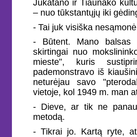
Jukatano ir Tiaunako kultū
– nuo tūkstantųjų iki gėdi
- Tai juk visiška nesąmonė
- Būtent. Mano balsas b
skirtingai nuo mokslinin
mieste", kuris sustipr
pademonstravo iš kiaušinio
neturėjau savo "pteroda
vietoje, kol 1949 m. man ats
- Dieve, ar tik ne panau
metodą.
- Tikrai jo. Kartą ryte, 