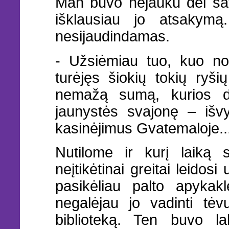
Man buvo nejauku dėl sav
išklausiau jo atsakymą.
nesijaudindamas.
- Užsiėmiau tuo, kuo no
turėjęs šiokių tokių ryš
nemažą sumą, kurios dė
jaunystės svajonę – išvyk
kasinėjimus Gvatemaloje..
Nutilome ir kurį laiką 
neįtikėtinai greitai leido
pasikėliau palto apyka
negalėjau jo vadinti tėv
biblioteką. Ten buvo la