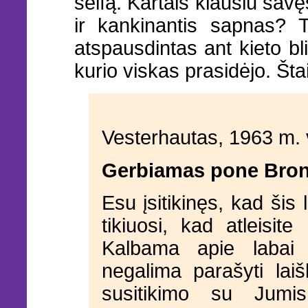
seifą. Kartais klausiu savęs
ir kankinantis sapnas? T
atspausdintas ant kieto bl
kurio viskas prasidėjo. Št
Vesterhautas, 1963 m. 
Gerbiamas pone Bron
Esu įsitikinęs, kad šis
tikiuosi, kad atleisi
Kalbama apie labai 
negalima parašyti laiš
susitikimo su Jumis.