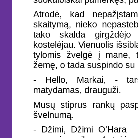
Atrodė, kad nepažįstam
skaitymą, nieko nepasteb
tako skalda girgždėjo
kostelėjau. Vienuolis išsibl
tylomis žvelgė į mane, 
žemę, o tada suspindo su
- Hello, Markai, - tars
matydamas, drauguži.
Mūsų stiprus rankų pasp
švelnumą.
- Džimi, Džimi O'Hara 