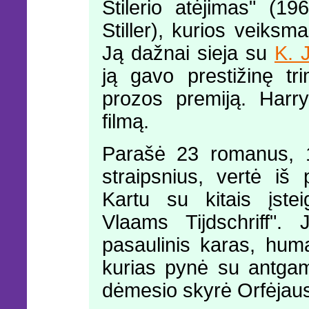
Stilerio atėjimas" (
Stiller), kurios veiksm
Ją dažnai sieja su
K. 
ją gavo prestižinę tr
prozos premiją. Harr
filmą.
Parašė 23 romanus, 
straipsnius, vertė iš
Kartu su kitais įste
Vlaams Tijdschriff". 
pasaulinis karas, hum
kurias pynė su antgam
dėmesio skyrė Orfėjaus