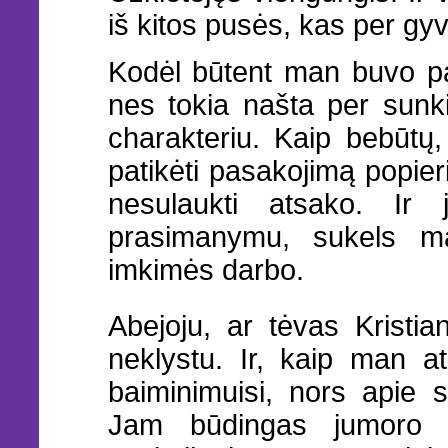
iš kitos pusės, kas per g
Kodėl būtent man buvo pat
nes tokia našta per sun
charakteriu. Kaip bebūtų
patikėti pasakojimą popieri
nesulaukti atsako. Ir 
prasimanymu, sukels m
imkimės darbo.
Abejoju, ar tėvas Kristi
neklystu. Ir, kaip man at
baiminimuisi, nors apie 
Jam būdingas jumoro ja