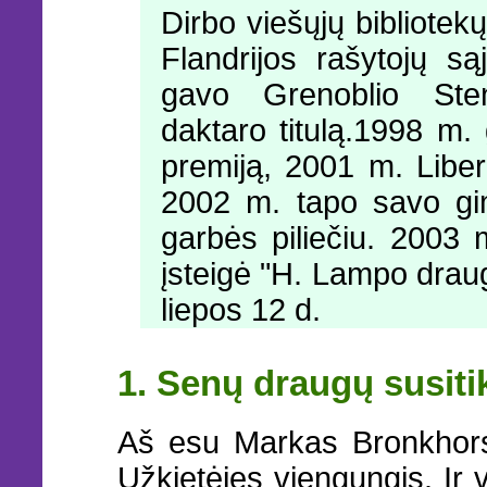
Dirbo viešųjų bibliotek
Flandrijos rašytojų s
gavo Grenoblio Sten
daktaro titulą.1998 m.
premiją, 2001 m. Libe
2002 m. tapo savo gi
garbės piliečiu. 2003
įsteigė "H. Lampo drau
liepos 12 d.
1. Senų draugų susit
Aš esu Markas Bronkhorst
Užkietėjęs viengungis. Ir v