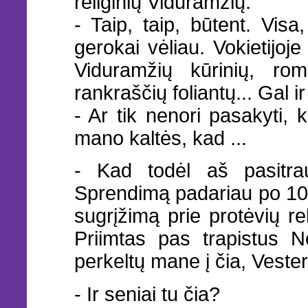
religinių Viduramžių.
- Taip, taip, būtent. Vis
gerokai vėliau. Vokietijo
Viduramžių kūrinių, roma
rankraščių foliantų... Gal ir
- Ar tik nenori pasakyti, 
mano kaltės, kad ...
- Kad todėl aš pasitrau
Sprendimą padariau po 10 m
sugrįžimą prie protėvių re
Priimtas pas trapistus N
perkeltų mane į čia, Veste
- Ir seniai tu čia?