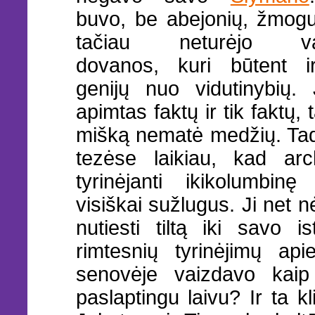
buvo, be abejonių, žmogus
tačiau neturėjo vai
dovanos, kuri būtent ir
genijų nuo vidutinybių.
apimtas faktų ir tik faktų, 
mišką nematė medžių. Ta
tezėse laikiau, kad arch
tyrinėjanti ikikolumbinę
visiškai sužlugus. Ji net n
nutiesti tiltą iki savo 
rimtesnių tyrinėjimų api
senovėje vaizdavo kaip 
paslaptingu laivu? Ir ta kl