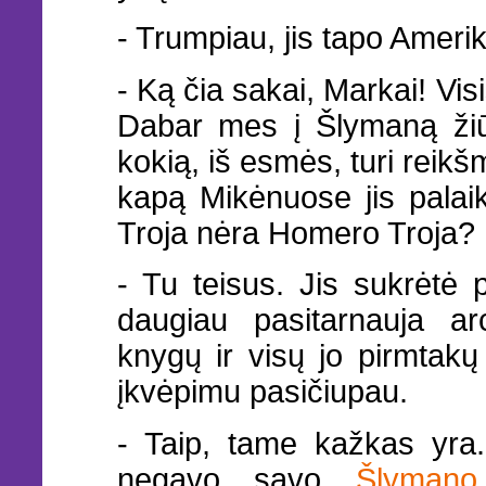
- Trumpiau, jis tapo Ameri
- Ką čia sakai, Markai! Vis
Dabar mes į Šlymaną žiūr
kokią, iš esmės, turi reikš
kapą Mikėnuose jis pala
Troja nėra Homero Troja?
- Tu teisus. Jis sukrėtė p
daugiau pasitarnauja ar
knygų ir visų jo pirmtakų 
įkvėpimu pasičiupau.
- Taip, tame kažkas yra
negavo savo
Šlymano