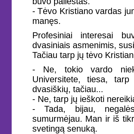
buvo paliestas.
- Tėvo Kristiano vardas j
manęs.
Profesiniai interesai 
dvasiniais asmenimis, susiju
Tačiau tarp jų tėvo Kristia
- Ne, tokio vardo niek
Universitete, tiesa, ta
dvasiškių, tačiau...
- Ne, tarp jų ieškoti nereikia
- Tada, bijau, negalė
sumurmėjau. Man ir iš tikr
svetingą senuką.