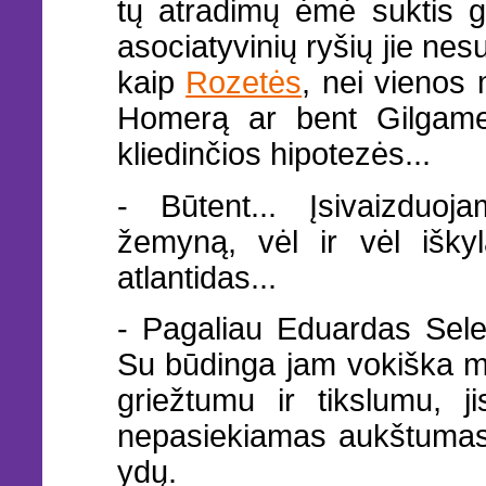
tų atradimų ėmė suktis g
asociatyvinių ryšių jie ne
kaip
Rozetės
, nei vienos 
Homerą ar bent Gilgameš
kliedinčios hipotezės...
- Būtent... Įsivaizduoja
žemyną, vėl ir vėl iškyl
atlantidas...
- Pagaliau Eduardas Seleri
Su būdinga jam vokiška m
griežtumu ir tikslumu, j
nepasiekiamas aukštumas,
ydų.