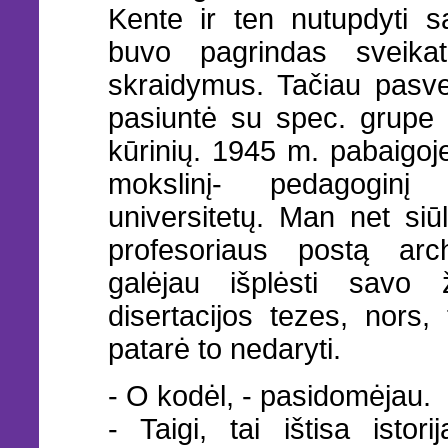
Kente ir ten nutupdyti s
buvo pagrindas sveikat
skraidymus. Tačiau pasv
pasiuntė su spec. grupe 
kūrinių. 1945 m. pabaigoje
mokslinį- pedagogin
universitetų. Man net siū
profesoriaus postą arch
galėjau išplėsti savo ž
disertacijos tezes, nors
patarė to nedaryti.
- O kodėl, - pasidomėjau.
- Taigi, tai ištisa isto