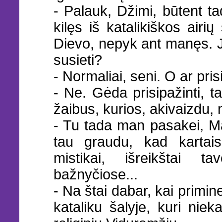
- Palauk, Džimi, būtent t
kilęs iš katalikiškos airių
Dievo, nepyk ant manęs. Ju
susieti?
- Normaliai, seni. O ar pr
- Ne. Gėda prisipažinti, t
žaibus, kurios, akivaizdu, 
- Tu tada man pasakei, Mar
tau graudu, kad kartais
mistikai, išreikštai t
bažnyčiose...
- Na štai dabar, kai primin
kataliku šalyje, kuri nie