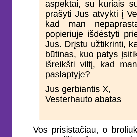
aspektai, su kuriais su
prašyti Jus atvykti į Ve
kad man nepaprasta
popieriuje išdėstyti pri
Jus. Drįstu užtikrinti,
būtinas, kuo patys įsit
išreikšti viltį, kad ma
paslaptyje?
Jus gerbiantis X,
Vesterhauto abatas
Vos prisistačiau, o brol