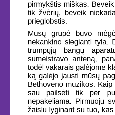
pirmykštis miškas. Bevei
tik žvėrių, beveik niekad
prieglobstis.
Mūsų grupė buvo mėgėja
nekankino slegianti tyla
trumpųjų bangų aparatū
sumeistravo anteną, pana
todėl vakarais galėjome k
ką galėjo jausti mūsų pag
Bethoveno muzikos. Kaip 
sau pailsėti tik per pu
nepakeliama. Pirmuoju sv
žaislu lyginant su tuo, ka