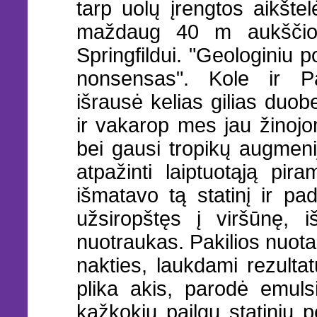
tarp uolų įrengtos aikšte
maždaug 40 m aukščio
Springfildui. "Geologiniu pož
nonsensas". Kole ir P
išrausė kelias gilias du
ir vakarop mes jau žinoj
bei gausi tropikų augmenij
atpažinti laiptuotąją pi
išmatavo tą statinį ir p
užsiropštęs į viršūnę, i
nuotraukas. Pakilios nuota
nakties, laukdami rezultat
plika akis, parodė emuls
kažkokių pailgų statinių 