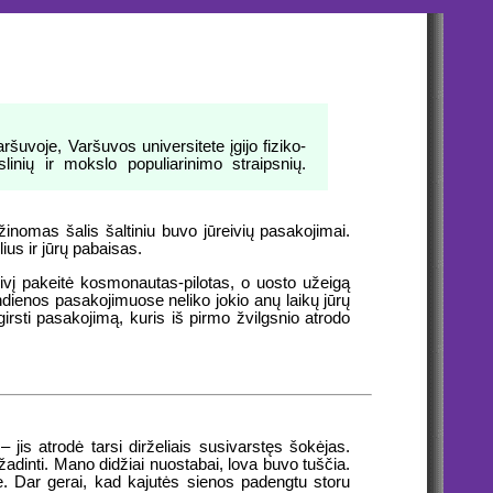
ršuvoje, Varšuvos universitete įgijo fiziko-
inių ir mokslo populiarinimo straipsnių.
žinomas šalis šaltiniu buvo jūreivių pasakojimai.
ius ir jūrų pabaisas.
vį pakeitė kosmonautas-pilotas, o uosto užeigą
ndienos pasakojimuose neliko jokio anų laikų jūrų
šgirsti pasakojimą, kuris iš pirmo žvilgsnio atrodo
 jis atrodė tarsi dirželiais susivarstęs šokėjas.
 žadinti. Mano didžiai nuostabai, lova buvo tuščia.
mpe. Dar gerai, kad kajutės sienos padengtu storu