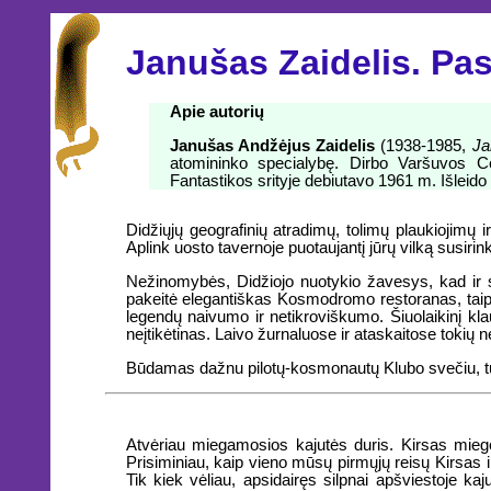
Janušas Zaidelis. Pa
Apie autorių
Janušas Andžėjus Zaidelis
(1938-1985,
Ja
atomininko specialybę. Dirbo Varšuvos Cen
Fantastikos srityje debiutavo 1961 m. Išleid
Didžiųjų geografinių atradimų, tolimų plaukiojimų 
Aplink uosto tavernoje puotaujantį jūrų vilką susiri
Nežinomybės, Didžiojo nuotykio žavesys, kad ir 
pakeitė elegantiškas Kosmodromo restoranas, taipog
legendų naivumo ir netikroviškumo. Šiuolaikinį klaus
neįtikėtinas. Laivo žurnaluose ir ataskaitose tokių 
Būdamas dažnu pilotų-kosmonautų Klubo svečiu, turėj
Atvėriau miegamosios kajutės duris. Kirsas miegoje
Prisiminiau, kaip vieno mūsų pirmųjų reisų Kirsas irg
Tik kiek vėliau, apsidairęs silpnai apšviestoje kaj