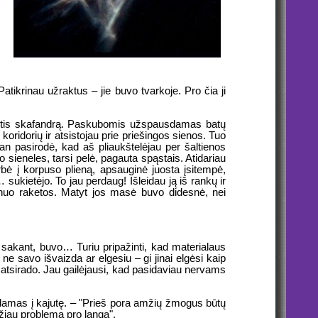
atikrinau užraktus – jie buvo tvarkoje. Pro čia ji
rengtis skafandrą. Paskubomis užspausdamas batų
koridorių ir atsistojau prie priešingos sienos. Tuo
man pasirodė, kad aš pliaukštelėjau per šaltienos
 sieneles, tarsi pelė, pagauta spąstais. Atidariau
urbė į korpuso plieną, apsauginė juosta įsitempė,
 sukietėjo. To jau perdaug! Išleidau ją iš rankų ir
nuo raketos. Matyt jos masė buvo didesnė, nei
ą sakant, buvo… Turiu pripažinti, kad materialaus
 savo išvaizda ar elgesiu – gi jinai elgėsi kaip
 atsirado. Jau gailėjausi, kad pasidaviau nervams
rįždamas į kajutę. – "Prieš pora amžių žmogus būtų
džiau problemą pro langą".