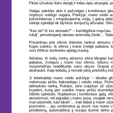
Piktai užsukau liuko dangtį ir toliau ėjau atsargiai,
Staiga, pakėlęs akis ir pažvelgęs į koridoriaus gi
virpesys nubėgo nugara. Priekyje, mano veido aukš
įsižiūrėdamas į mirguliuojančią viziją. Į galvą atė
vietoje spindėjo tik blyškūs lempučių atšvaitai. Sfer
"Kas tai? Iš kur atsirado?" – karštligiškai mąsčiau.
rutulį", persekiojantį raketas asteroidų žiede… Ta
Prisiartinau prie sferos ištiestos rankos atstumu 
Kojos sulinko. Iš sferos į mane žvelgė pabaisa; ta
nors Afrikos burtininko apeigų kaukę.
Atšokau. Iš kelių metrų atstumo sfera blizgėjo ka
pabaisa, žvelgusi į mane nuo sferos, tebuvo m
nusprendžiau reabilituotis savo akyse. Drąsiai p
atsitraukė. Kaip bebūtų, ji nerodė jokių priešiškų ke
Ji tebekabėjo mano veido aukštyje – idealiai glo
rodomuoju pirštu bakstelėjau į rutulio vidurį. Piršt
atitraukiau ranką. Rutulys, tarsi supykęs už užpu
kryptimi, kurią jam suteikė mano pirštu stumtelė
žibinto spinduliu. Nuplaukusi į koridoriaus galą, sfe
atsistūmusi, vėl pajudėjo į mano pusę, visąlaik nera
man pasirodė, kad šįkart … kad dabar ji mane užpu
pusmetris… jau centimetrai ją skyrė nuo mano vei
prisilietimą, automatiškai jį nuvijau išorine de