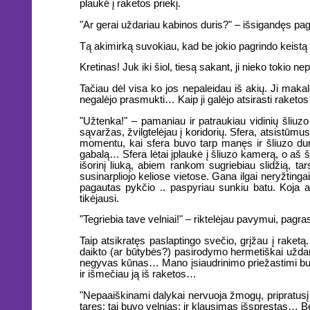
plaukė į raketos priekį.
"Ar gerai uždariau kabinos duris?" – išsigandęs pagal
Tą akimirką suvokiau, kad be jokio pagrindo keistą 
Kretinas! Juk iki šiol, tiesą sakant, ji nieko tokio 
Tačiau dėl visa ko jos nepaleidau iš akių. Ji makal
negalėjo prasmukti… Kaip ji galėjo atsirasti raketos
"Užtenka!" – pamaniau ir patraukiau vidinių šliu
sąvaržas, žvilgtelėjau į koridorių. Sfera, atsistūmus
momentu, kai sfera buvo tarp manęs ir šliuzo durim
gabalą… Sfera lėtai įplaukė į šliuzo kamerą, o aš šo
išorinį liuką, abiem rankom sugriebiau slidžią, ta
susinarpliojo keliose vietose. Gana ilgai neryžtingai
pagautas pykčio .. paspyriau sunkiu batu. Koja
tikėjausi.
"Tegriebia tave velniai!" – riktelėjau pavymui, pag
Taip atsikratęs paslaptingo svečio, grįžau į raket
daikto (ar būtybės?) pasirodymo hermetiškai uždar
negyvas kūnas… Mano įsiaudrinimo priežastimi buvo 
ir išmečiau ją iš raketos…
"Nepaaiškinami dalykai nervuoja žmogų, pripratusį t
taręs: tai buvo velnias; ir klausimas išspręstas… Be