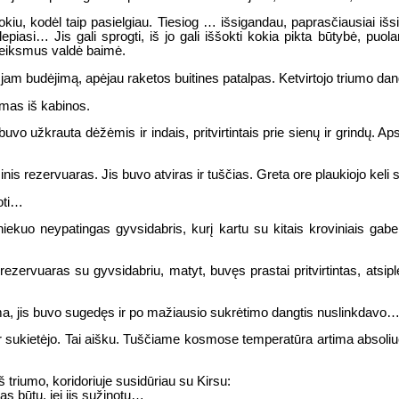
kiu, kodėl taip pasielgiau. Tiesiog … išsigandau, paprasčiausiai iš
piasi… Jis gali sprogti, iš jo gali iššokti kokia pikta būtybė, puo
 veiksmus valdė baimė.
am budėjimą, apėjau raketos buitines patalpas. Ketvirtojo triumo dan
damas iš kabinos.
uvo užkrauta dėžėmis ir indais, pritvirtintais prie sienų ir grindų. Ap
is rezervuaras. Jis buvo atviras ir tuščias. Greta ore plaukiojo keli s
oti…
 niekuo neypatingas gyvsidabris, kurį kartu su kitais kroviniais g
uaras su gyvsidabriu, matyt, buvęs prastai pritvirtintas, atsiplėšė
ma, jis buvo sugedęs ir po mažiausio sukrėtimo dangtis nuslinkdavo
šalo ir sukietėjo. Tai aišku. Tuščiame kosmose temperatūra artima abs
š triumo, koridoriuje susidūriau su Kirsu:
as būtų, jei jis sužinotų…