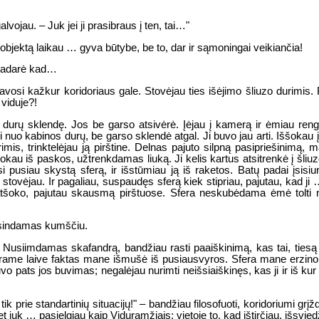
vojau. – Juk jei ji prasibraus į ten, tai…"
objektą laikau … gyva būtybe, be to, dar ir sąmoningai veikiančia!
nepadarė kad…
avosi kažkur koridoriaus gale. Stovėjau ties išėjimo šliuzo durimis. P
 viduje?!
zo durų sklendę. Jos be garso atsivėrė. Įėjau į kamerą ir ėmiau 
i nuo kabinos durų, be garso sklendė atgal. Ji buvo jau arti. Iššokau į 
is, trinktelėjau ją pirštine. Delnas pajuto silpną pasipriešinimą, 
kau iš paskos, užtrenkdamas liuką. Ji kelis kartus atsitrenkė į šliuzo
rsi pusiau skystą sferą, ir išstūmiau ją iš raketos. Batų padai įsisi
 stovėjau. Ir pagaliau, suspaudęs sferą kiek stipriau, pajutau, kad ji …
 atšoko, pajutau skausmą pirštuose. Sfera neskubėdama ėmė tolti 
rasindamas kumščiu.
ą. Nusiimdamas skafandrą, bandžiau rasti paaiškinimą, kas tai, ties
ame laive faktas mane išmušė iš pusiausvyros. Sfera mane erzino ne
pats jos buvimas; negalėjau nurimti neišsiaiškinęs, kas ji ir iš kur
ik prie standartinių situacijų!" – bandžiau filosofuoti, koridoriumi g
t juk … pasielgiau kaip Viduramžiais: vietoje to, kad ištirčiau, išsvie