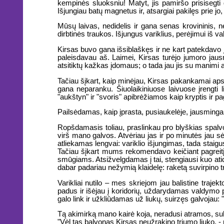
kempinės sluoksniu! Matyt, jis pamiršo prisisegti d
Išjungiau batų magnetus ir, atsargiai pakilęs prie jo
Mūsų laivas, nedidelis ir gana senas krovininis, ne
dirbtinės traukos. Išjungus variklius, perėjimui iš 
Kirsas buvo gana išsiblaškęs ir ne kart patekdavo į
paleisdavau aš. Laimei, Kirsas turėjo jumoro jaus
atsitiktų kažkas įdomaus; o tada jau jis su manimi a
Tačiau šįkart, kaip minėjau, Kirsas pakankamai apsisa
gana neparanku. Šiuolaikiniuose laivuose įrengti
"aukštyn" ir "svoris" apibrėžiamos kaip kryptis ir pag
Pailsėdamas, kaip įprasta, pusiaukelėje, jausmingai
Ropšdamasis toliau, praslinkau pro blyškias spalvot
virš mano galvos. Atvėriau jas ir po minutės jau sėd
atliekamas lengvai: variklio išjungimas, tada staigu
Tačiau šįkart mums rekomendavo keičiant pagreitį l
smūgiams. Atsižvelgdamas į tai, stengiausi kuo atidži
dabar padariau nežymią klaidelę: raketą suvirpino tr
Varikliai nutilo – mes skriejom jau balistine trajek
padus ir išėjau į koridorių, uždarydamas valdymo p
galo link ir užkliūdamas už liukų, suirzęs galvojau
Tą akimirką mano kairė koja, neradusi atramos, suli
"Vėl tas balvonas Kirsas neužrakino triumo liuko, - 