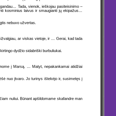
sigandau… Tada, vienok, ieškojau pasiteisinimo –
lanti kosminius laivus ir smaugianti jų ekipažus…
gtis nebuvo užvertas.
sižvalgiau, ar viskas vietoje, ir … Gerai, kad tada
kirtingo dydžio sidabriški burbuliukai.
abenome į Marsą. … Matyt, nepakankamai atidžiai
 nuo įtvaro. Jo turinys ištekėjo ir, susimetęs į
…
oliučiam nuliui. Būnant apšildomame skafandre man