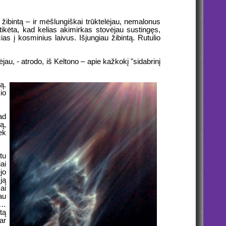
 žibintą – ir mėšlungiškai trūktelėjau, nemalonus
ikėta, kad kelias akimirkas stovėjau sustingęs,
ias į kosminius laivus. Išjungiau žibintą. Rutulio
jau, - atrodo, iš Keltono – apie kažkokį "sidabrinį
ą.
io
ad
ą,
ek
tu
ai
jo
ją
ai
au
s…
tą
ar