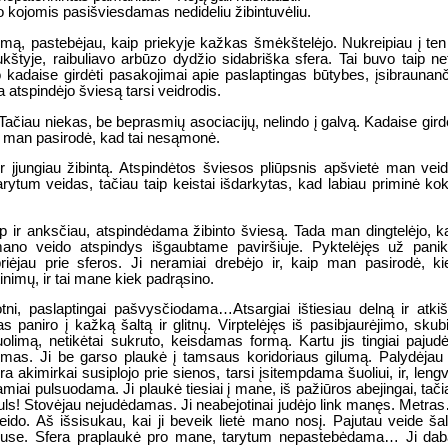
 po kojomis pasišviesdamas nedideliu žibintuvėliu.
lumą, pastebėjau, kaip priekyje kažkas šmėkštelėjo. Nukreipiau į ten
tyje, raibuliavo arbūzo dydžio sidabriška sfera. Tai buvo taip net
jo kadaise girdėti pasakojimai apie paslaptingas būtybes, įsibraunanč
a atspindėjo šviesą tarsi veidrodis.
 Tačiau niekas, be beprasmių asociacijų, nelindo į galvą. Kadaise girdė
da man pasirodė, kad tai nesąmonė.
ir įjungiau žibintą. Atspindėtos šviesos pliūpsnis apšvietė man veid
rytum veidas, tačiau taip keistai išdarkytas, kad labiau priminė kok
ip ir anksčiau, atspindėdama žibinto šviesą. Tada man dingtelėjo, k
ano veido atspindys išgaubtame paviršiuje. Pyktelėjęs už panik
riėjau prie sferos. Ji neramiai drebėjo ir, kaip man pasirodė, ki
tinimų, ir tai mane kiek padrąsino.
tni, paslaptingai pašvysčiodama…Atsargiai ištiesiau delną ir atkiš
as paniro į kažką šaltą ir glitnų. Virptelėjęs iš pasibjaurėjimo, skubi
olimą, netikėtai sukruto, keisdamas formą. Kartu jis tingiai pajudė
jimas. Ji be garso plaukė į tamsaus koridoriaus gilumą. Palydėjau 
ra akimirkai susiplojo prie sienos, tarsi įsitempdama šuoliui, ir, lengv
miai pulsuodama. Ji plaukė tiesiai į mane, iš pažiūros abejingai, tači
ls! Stovėjau nejudėdamas. Ji neabejotinai judėjo link manęs. Metra
do. Aš išsisukau, kai ji beveik lietė mano nosį. Pajutau veide šal
lno puse. Sfera praplaukė pro mane, tarytum nepastebėdama… Ji dab