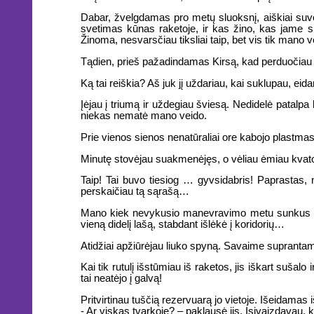
Dabar, žvelgdamas pro metų sluoksnį, aiškiai suvo
svetimas kūnas raketoje, ir kas žino, kas jame sle
Žinoma, nesvarsčiau tiksliai taip, bet vis tik mano
Tądien, prieš pažadindamas Kirsą, kad perduočiau j
Ką tai reiškia? Aš juk jį uždariau, kai suklupau, ei
Įėjau į triumą ir uždegiau šviesą. Nedidelė patalpa b
niekas nematė mano veido.
Prie vienos sienos nenatūraliai ore kabojo plastmasin
Minutę stovėjau suakmenėjęs, o vėliau ėmiau kvat
Taip! Tai buvo tiesiog … gyvsidabris! Paprastas,
perskaičiau tą sąrašą…
Mano kiek nevykusio manevravimo metu sunkus rezerv
vieną didelį lašą, stabdant išlėkė į koridorių…
Atidžiai apžiūrėjau liuko spyną. Savaime supranta
Kai tik rutulį išstūmiau iš raketos, jis iškart su
tai neatėjo į galvą!
Pritvirtinau tuščią rezervuarą jo vietoje. Išeidamas i
- Ar viskas tvarkoje? – paklausė jis. Įsivaizdavau, k