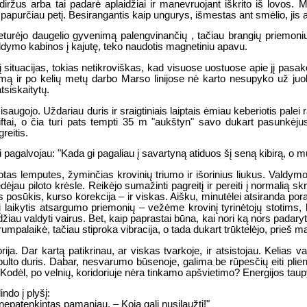
iržus arba tai padarė aplaidžiai ir manevruojant iškrito iš lovos. Mi
, papurčiau petį. Besirangantis kaip ungurys, išmestas ant smėlio, jis at
turėjo daugelio gyvenimą palengvinančių , tačiau brangių priemonių, k
valdymo kabinos į kajutę, teko naudotis magnetiniu apavu.
 situacijas, tokias netikroviškas, kad visuose uostuose apie jį pasako
mą ir po kelių metų darbo Marso linijose nė karto nesupyko už juoką
tsiskaitytų.
ugojo. Uždariau duris ir sraigtiniais laiptais ėmiau keberiotis palei ra
 liftai, o čia turi pats tempti 35 m "aukštyn" savo dukart pasunk
reitis.
 pagalvojau: "Kada gi pagaliau į savartyną atiduos šį seną kibirą, o
as lemputes, žyminčias krovinių triumo ir išorinius liukus. Valdymo k
ėjau piloto krėsle. Reikėjo sumažinti pagreitį ir pereiti į normalią s
s posūkis, kurso korekcija – ir viskas. Aišku, minutėlei atsiranda pora
aikytis atsargumo priemonių – vežėme krovinį tyrinėtojų stotims, ka
au valdyti vairus. Bet, kaip paprastai būna, kai nori ką nors padaryti g
umpalaikė, tačiau stiproka vibracija, o tada dukart trūktelėjo, prieš 
torija. Dar kartą patikrinau, ar viskas tvarkoje, ir atsistojau. Kelias
ulto duris. Dabar, nesvarumo būsenoje, galima be rūpesčių eiti plien
: "Kodėl, po velnių, koridoriuje nėra tinkamo apšvietimo? Energijos t
ndo į plyšį:
nepatenkintas pamaniau. – Koją gali nusilaužti!"