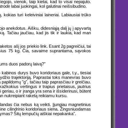
egojo, vienok, taip kietai, kad to visai nepajuto.
rodė labai juokingai, kol galutinai neišsibudino.
okias turi keleiviniai laineriai. Labiausiai trūko
jo anekdotus. Aišku, didesniąją dalį jų į apyvartą
. Tačiau jaučiau, kad jis tik ir laukia, kad man
ketos ašį jos priekio link. Esant 2g pagreičiui, tai
ėjusius 75 kg. Čia, savaime suprantama, sąvokos
 mums duos padorų laivą?"
abinos durys buvo koridoriaus gale, t.y., tiesiai
krydžio trajektoriją. Paprastai toks manevras buvo
 papildomų "g", tačiau taip paprasčiau ir greičiau.
žkokius vertingus ir trapius prietaisus, jautrius
eriau, o ir įranga yra sena ir išsiderinusi, būtent
man nukreipiant raketą reikiamu kursu.
 valandas čia nebus ką veikti. Įjungiau magnetinius
ine cilindrinio koridoriaus siena. Žingsniuodamas
aupymas? Šitų lempučių aiškiai nepakanka".