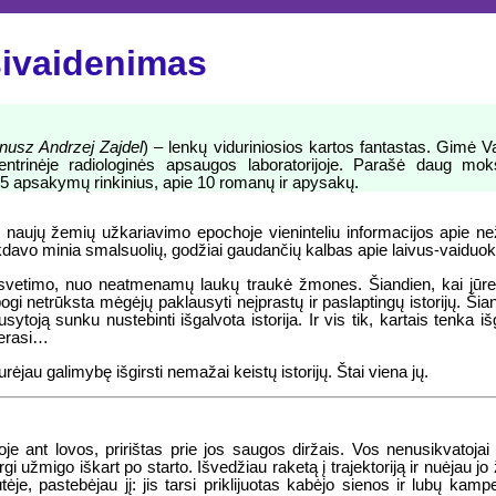
sivaidenimas
nusz Andrzej Zajdel
) – lenkų viduriniosios kartos fantastas. Gimė Va
trinėje radiologinės apsaugos laboratorijoje. Parašė daug moksl
o 5 apsakymų rinkinius, apie 10 romanų ir apysakų.
ir naujų žemių užkariavimo epochoje vieninteliu informacijos apie ne
nkdavo minia smalsuolių, godžiai gaudančių kalbas apie laivus-vaiduokl
svetimo, nuo neatmenamų laukų traukė žmones. Šiandien, kai jūrei
i netrūksta mėgėjų paklausyti neįprastų ir paslaptingų istorijų. Šia
ytoją sunku nustebinti išgalvota istorija. Ir vis tik, kartais tenka i
nerasi…
au galimybę išgirsti nemažai keistų istorijų. Štai viena jų.
 ant lovos, pririštas prie jos saugos diržais. Vos nenusikvatojai –
i užmigo iškart po starto. Išvedžiau raketą į trajektoriją ir nuėjau jo
utėje, pastebėjau jį: jis tarsi priklijuotas kabėjo sienos ir lubų ka