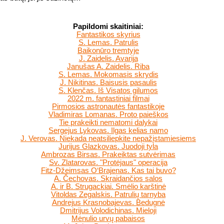
Papildomi skaitiniai:
Fantastikos skyrius
S. Lemas. Patrulis
Baikonūro tremtyje
J. Zaidelis. Avarija
Janušas A. Zaidelis. Riba
S. Lemas. Mokomasis skrydis
J. Nikitinas. Baisusis pasaulis
S. Klenčas. Iš Visatos gilumos
2022 m. fantastiniai filmai
Pirmosios astronautės fantastikoje
Vladimiras Lomanas. Proto paieškos
Tie prakeikti nematomi dalykai
Sergejus Lykovas. Ilgas kelias namo
J. Verovas. Niekada neatsiliepkite nepažįstamiesiems
Jurijus Glazkovas. Juodoji tyla
Ambrozas Birsas. Prakeiktas sutvėrimas
Sv. Zlatarovas. "Protėjaus" operacija
Fitz-Džeimsas O‘Brajenas. Kas tai buvo?
A. Čechovas. Skraidančios salos
A. ir B. Strugackiai. Smėlio karštinė
Vitoldas Zegalskis. Patrulių tarnyba
Andrejus Krasnobajevas. Bedugnė
Dmitrijus Volodichinas. Mieloji
Mėnulio urvų pabaisos