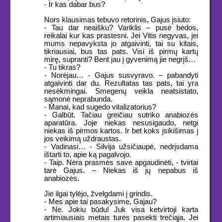
- Ir kas dabar bus?
Nors klausimas tebuvo retorinis, Gajus įsiuto:
- Tau dar neaišku? Variklis – pusė bėdos,
reikalai kur kas prastesni. Jei Vitis negyvas, jei
mums nepavyksta jo atgaivinti, tai su kitais,
tikriausiai, bus tas pats. Visi iš pirmų kartų
mirę, supranti? Bent jau į gyvenimą jie negrįš…
- Tu tikras?
- Norėjau… - Gajus susvyravo. – pabandyti
atgaivinti dar du. Rezultatas tas pats, tai yra
nesėkmingai. Smegenų veikla neatsistato,
sąmonė neprabunda.
- Manai, kad sugedo vitalizatorius?
- Galbūt. Tačiau greičiau sutriko anabiozės
aparatūra. Joje niekas nesusigaudo, netgi
niekas iš pirmos kartos. Ir bet koks įsikišimas į
jos veikimą uždraustas.
- Vadinasi… - Silvija užsičiaupė, nedrįsdama
ištarti to, apie ką pagalvojo.
- Taip. Nėra prasmės save apgaudinėti, - tvirtai
tarė Gajus. – Niekas iš jų nepabus iš
anabiozės.
Jie ilgai tylėjo, žvelgdami į grindis.
- Mes apie tai pasakysime, Gajau?
- Ne. Jokiu būdu! Juk visa ketvirtoji karta
artimiausiais metais turės pasekti trečiąja. Jei