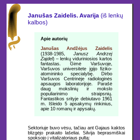
Janušas Zaidelis. Avarija
(iš lenkų
kalbos)
Apie autorių
Janušas Andžėjus Zaidelis
(1938-1985,
Janusz Andrzej
Zajdel
) – lenkų viduriniosios kartos
fantastas. Gimė Varšuvoje,
Varšuvos universitete įgijo fiziko-
atomininko specialybę. Dirbo
Varšuvos Centrinėje radiologinės
apsaugos laboratorijoje. Parašė
daug mokslinių ir mokslo
populiarinimo straipsnių.
Fantastikos srityje debiutavo 1961
m. Išleido 5 apsakymų rinkinius,
apie 10 romanų ir apysakų.
Sektoriuje buvo vėsu, tačiau ant Gajaus kaktos
blizgėjo prakaito lašeliai. Silvija beprasmiškai
spoksojo į vitalizatoriaus pultą: