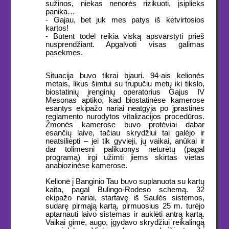
sužinos, niekas nenorės rizikuoti, įsiplieks
panika…
- Gajau, bet juk mes patys iš ketvirtosios
kartos!
- Būtent todėl reikia viską apsvarstyti prieš
nusprendžiant. Apgalvoti visas galimas
pasekmes.
Situacija buvo tikrai bjauri. 94-ais kelionės
metais, likus šimtui su trupučiu metų iki tikslo,
biostatinių įrenginių operatorius Gajus IV
Mesonas aptiko, kad biostatinėse kamerose
esantys ekipažo nariai neatgyja po įprastinės
reglamento nurodytos vitalizacijos procedūros.
Žmonės kamerose buvo protėviai dabar
esančių laive, tačiau skrydžiui tai galėjo ir
neatsiliepti – jei tik gyvieji, jų vaikai, anūkai ir
dar tolimesni palikuonys neturėtų (pagal
programą) irgi užimti jiems skirtas vietas
anabiozinėse kamerose.
Kelionė į Banginio Tau buvo suplanuota su kartų
kaita, pagal Bulingo-Rodeso schemą. 32
ekipažo nariai, startavę iš Saulės sistemos,
sudarę pirmąją kartą, pirmuosius 25 m. turėjo
aptarnauti laivo sistemas ir auklėti antrą kartą.
Vaikai gimė, augo, įgydavo skrydžiui reikalingą