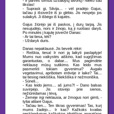
- Ir parveš šimtus užšaldytų lavonų? Nieko sau
tikslas!
- Suprask gi, Silvija… - vėl pradėjo Gajus,
tačiau ji išsiveržė iš jo glėbio. Jis nespėjo jos
sulaikyti. Ji išbėgo iš kajutės.
Gajus žiūrėjo jai iš paskos, į durų tarpą. Jis
nesujudėjo, nors ir žinojo, ką ji ruošiasi daryti.
Po minutės į kajutę įsiveržė Danas:
- Ar tai tiesa, tėti?
- Uždaryk duris.
Danas nepaklausė. Jis beveik rėkė:
- Reiškia, tiesa! Ir nori ją laikyti paslaptyje!
Mums nuo vaikystės aiškino, kad sugrįžimas
garantuotas, o dabar… Mus pagimdėte
neklausę mūsų sutikimo. Kas leido mus
pasmerkti tokiam gyvenimui? Augalo
vegetavimui, apribotam erdvėje ir laike? Tai…
tai tiesiog niekšiška. Niekšiška ir nežmoniška.
- Sūneli…
- Kas leido jiems… aš jums?! – Dano balsas
suvirpėjo. Jis stovėjo prie sienos,
nežiūrėdamas į tėvą.
- Žemėje irgi neklausia, ar žmogus nori gimti, -
tyliai atitarė Gajus.
- Tačiau ten… Ten tikras gyvenimas! Tas, kurį
mums žadėjo… Ir kas? Kažkoks kvailas
nesklandumas kažkokios idiotiškos aparatūros