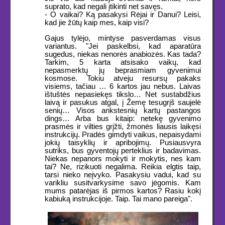
suprato, kad negali įtikinti net savęs.
- O vaikai? Ką pasakysi Rėjai ir Danui? Leisi,
kad jie žūtų kaip mes, kaip visi?
Gajus tylėjo, mintyse pasverdamas visus
variantus. "Jei paskelbsi, kad aparatūra
sugedus, niekas nenorės anabiozės. Kas tada?
Tarkim, 5 karta atsisako vaikų, kad
nepasmerktų jų beprasmiam gyvenimui
kosmose. Tokiu atveju resursų pakaks
visiems, tačiau … 6 kartos jau nebus. Laivas
ištuštės nepasiekęs tikslo… Net sustabdžius
laivą ir pasukus atgal, į Žemę tesugrįš saujelė
senių… Visos ankstesnių kartų pastangos
dings… Arba bus kitaip: netekę gyvenimo
prasmės ir vilties grįžti, žmonės liausis laikęsi
instrukcijų. Pradės gimdyti vaikus, nepaisydami
jokių taisyklių ir apribojimų. Pusiausvyra
sutriks, bus gyventojų perteklius ir badavimas.
Niekas nepanors mokyti ir mokytis, nes kam
tai? Ne, rizikuoti negalima. Reikia elgtis taip,
tarsi nieko neįvyko. Pasakysiu vadui, kad su
varikliu susitvarkysime savo jėgomis. Kam
mums patarėjas iš pirmos kartos? Rasiu kokį
kabiuką instrukcijoje. Taip. Tai mano pareiga".