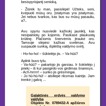
besispyriojantį senioką.
- Žiūrėk tu man, pasislėpė! Užteks, seni,
kvėpuoti mūsų oru. Įstatymas yra įstatymas.
Jei nebus tvarkos, kas bus su mūsų pasauliu,
a?..
Avu spyriu nusviedė kažkokį jauniklį, kas
nesipainiotų po kojomis. Pasikasė plaukuotą
krūtinę. Plačiomis šnervėmis įtraukė oro.
Tamsoje slėpėsi kažkas svetimas. Avu
suspaudė sunkią, išplėštą valdymo svirtį.
- Ho-ho-ho! – šūktelėjo jis. – Va-hūū?
Aplink buvo tylu.
- Va-hūū? – pakartojo jis garsiau. Ir šoktelėjo į
priekį – iš kur pasigirdo vos girdimas šnaresys.
- Ach-hrrrrr! – suriko jis grėsmingai.
- Jo hū-hū-hū! – atsiliepė riksmas kairėje. Jam
trenkė į galvą …
Galaktinės erdvės valdymo
valdyba
Objekto Nr. 0789432-A apžiūros