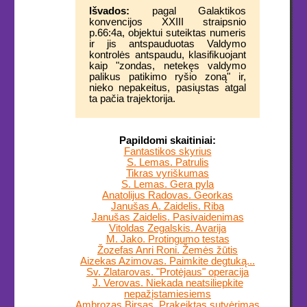
Išvados:
pagal Galaktikos
konvencijos XXIII straipsnio
p.66:4a, objektui suteiktas numeris
ir jis antspauduotas Valdymo
kontrolės antspaudu, klasifikuojant
kaip "zondas, netekęs valdymo
palikus patikimo ryšio zoną" ir,
nieko nepakeitus, pasiųstas atgal
ta pačia trajektorija.
Papildomi skaitiniai:
Fantastikos skyrius
S. Lemas. Patrulis
Tikras vyriškumas
S. Lemas. Gera pyla
Anatolijus Radovas. Georkas
Janušas A. Zaidelis. Riba
Janušas Zaidelis. Pasivaidenimas
Vitoldas Zegalskis. Avarija
M. Jako. Protingumo testas
Žozefas Anri Roni. Žemės žūtis
Aizekas Azimovas. Paimkite degtuką...
Sv. Zlatarovas. "Protėjaus" operacija
J. Verovas. Niekada neatsiliepkite
nepažįstamiesiems
Ambrozas Birsas. Prakeiktas sutvėrimas