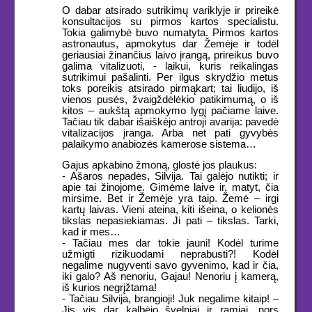
O dabar atsirado sutrikimų variklyje ir prireikė
konsultacijos su pirmos kartos specialistu.
Tokia galimybė buvo numatyta. Pirmos kartos
astronautus, apmokytus dar Žemėje ir todėl
geriausiai žinančius laivo įrangą, prireikus buvo
galima vitalizuoti, - laikui, kuris reikalingas
sutrikimui pašalinti. Per ilgus skrydžio metus
toks poreikis atsirado pirmąkart; tai liudijo, iš
vienos pusės, žvaigždėlėkio patikimumą, o iš
kitos – aukštą apmokymo lygį pačiame laive.
Tačiau tik dabar išaiškėjo antroji avarija: pavedė
vitalizacijos įranga. Arba net pati gyvybės
palaikymo anabiozės kamerose sistema…
Gajus apkabino žmoną, glostė jos plaukus:
- Ašaros nepadės, Silvija. Tai galėjo nutikti; ir
apie tai žinojome. Gimėme laive ir, matyt, čia
mirsime. Bet ir Žemėje yra taip. Žemė – irgi
kartų laivas. Vieni ateina, kiti išeina, o kelionės
tikslas nepasiekiamas. Ji pati – tikslas. Tarki,
kad ir mes…
- Tačiau mes dar tokie jauni! Kodėl turime
užmigti rizikuodami neprabusti?! Kodėl
negalime nugyventi savo gyvenimo, kad ir čia,
iki galo? Aš nenoriu, Gajau! Nenoriu į kamerą,
iš kurios negrįžtama!
- Tačiau Silvija, brangioji! Juk negalime kitaip! –
Jis vis dar kalbėjo švelniai ir ramiai, nors