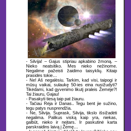
- Silvija! – Gajus stipriau apkabino žmoną. –
Nieko neatsitiko. Mes nieko nežinome.
Negalime pažeisti žaidimo taisyklių. Kitaip
prasidės tokie…
- Ne! Aš negalėsiu. Tarkim, kad visi, taipogi ir
mūsų vaikai, sulaukę 50-ies eina nusižudyti?
Tikėdami, kad gyvenimo likutį praleis Žemėje?!
Tai žiauru, Gajau!
- Pasakyti tiesą taip pat žiauru.
- Tačiau Rėja ir Danas.. Tegu bent jie sužino,
tegu patys nusprendžia.
- Ne, Silvija. Suprask, Silvija, tikslo išsižadėti
negalima. Palikus viską kaip yra, niekas,
galbūt, nieko ir neįtars. Ir paskutinė karta
parskraidins laivą į Žemę…