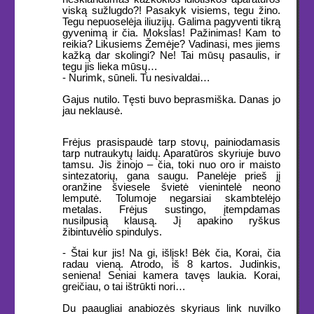
viską sužlugdo?! Pasakyk visiems, tegu žino.
Tegu nepuoselėja iliuzijų. Galima pagyventi tikrą
gyvenimą ir čia. Mokslas! Pažinimas! Kam to
reikia? Likusiems Žemėje? Vadinasi, mes jiems
kažką dar skolingi? Ne! Tai mūsų pasaulis, ir
tegu jis lieka mūsų…
- Nurimk, sūneli. Tu nesivaldai…
Gajus nutilo. Tęsti buvo beprasmiška. Danas jo
jau neklausė.
Frėjus prasispaudė tarp stovų, painiodamasis
tarp nutraukytų laidų. Aparatūros skyriuje buvo
tamsu. Jis žinojo – čia, toki nuo oro ir maisto
sintezatorių, gana saugu. Panelėje prieš jį
oranžine šviesele švietė vienintelė neono
lemputė. Tolumoje negarsiai skambtelėjo
metalas. Frėjus sustingo, įtempdamas
nusilpusią klausą. Jį apakino ryškus
žibintuvėlio spindulys.
- Štai kur jis! Na gi, išlįsk! Bėk čia, Korai, čia
radau vieną. Atrodo, iš 8 kartos. Judinkis,
seniena! Seniai kamera tavęs laukia. Korai,
greičiau, o tai ištrūkti nori…
Du paaugliai anabiozės skyriaus link nuvilko