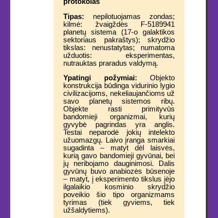
protokolas
Tipas:
nepilotuojamas zondas;
kilmė: žvaigždės F-5189941
planetų sistema (17-o galaktikos
sektoriaus pakraštys); skrydžio
tikslas: nenustatytas; numatoma
užduotis: eksperimentas,
nutrauktas praradus valdymą.
Ypatingi požymiai:
Objekto
konstrukcija būdinga vidurinio lygio
civilizacijoms, nekeliaujančioms už
savo planetų sistemos ribų.
Objekte rasti primityvūs
bandomieji organizmai, kurių
gyvybė pagrindas yra anglis.
Testai neparodė jokių intelekto
užuomazgų. Laivo įranga smarkiai
sugadinta – matyt dėl laisvės,
kurią gavo bandomieji gyvūnai, bei
jų neribojamo dauginimosi. Dalis
gyvūnų buvo anabiozės būsenoje
– matyt, į eksperimento tikslus įėjo
ilgalaikio kosminio skrydžio
poveikio šio tipo organizmams
tyrimas (tiek gyviems, tiek
užšaldytiems).