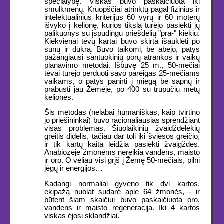
specialybę. Viskas buvo paskaičiuota iki
smulkmenų. Kruopščiai atrinktų pagal fizinius ir
intelektualinius kriterijus 60 vyrų ir 60 moterų
išvyko į kelionę, kurios tikslą turėjo pasiekti jų
palikuonys su įspūdingu priešdėlių "pra-" kiekiu.
Kiekvienai tėvų kartai buvo skirta išauklėti po
sūnų ir dukrą. Buvo taikomi, be abejo, patys
pažangiausi santuokinių porų atrankos ir vaikų
planavimo metodai. Išbuvę 25 m., 50-mečiai
tėvai turėjo perduoti savo pareigas 25-mečiams
vaikams, o patys panirti į miegą be sapnų ir
prabusti jau Žemėje, po 400 su trupučiu metų
kelionės.
Šis metodas (nelabai humaniškas, kaip tvirtino
jo priešininkai) buvo racionaliausias sprendžiant
visas problemas. Šiuolaikinių žvaidždėlėkių
greitis didelis, tačiau dar toli iki šviesos greičio,
ir tik kartų kaita leidžia pasiekti žvaigždes.
Anabiozėje žmonėms nereikia vandens, maisto
ir oro. O vėliau visi grįš į Žemę 50-mečiais, pilni
jėgų ir energijos…
Kadangi normaliai gyveno tik dvi kartos,
ekipažą nuolat sudarė apie 64 žmonės, - ir
būtent šiam skaičiui buvo paskaičiuota oro,
vandens ir maisto regeneracija. Iki 4 kartos
viskas ėjosi sklandžiai.