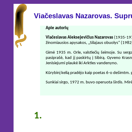
Viačeslavas Nazarovas. Supr
Apie autorių
Viačeslavas Aleksejevičius Nazarovas
(1935-1977
žinomiausios apysakos, „Silajaus obuolys“ (1982),
Gimė 1935 m. Orle, valstiečių šeimoje. Su serg
pasiprašė, kad jį paskirtų į Sibirą. Gyveno Kra
Jenisiejumi plaukė iki Arkties vandenyno.
Kūrybinį kelią pradėjo kaip poetas 6-o dešimtm.
Sunkiai sirgo, 1972 m. buvo operuota širdis. Mirė
1.