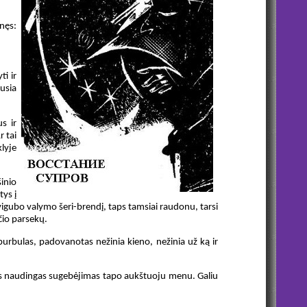
inęs:
ti ir
ausia
s ir
r tai
lyje
šinio
tys į
dvigubo valymo šeri-brendį, taps tamsiai raudonu, tarsi
čio parsekų.
urbulas, padovanotas nežinia kieno, nežinia už ką ir
as naudingas sugebėjimas tapo aukštuoju menu. Galiu