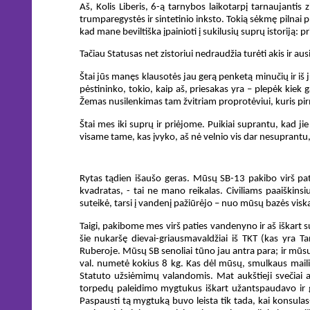
Aš, Kolis Liberis, 6-ą tarnybos laikotarpį tarnaujantis
trumparegystės ir sintetinio inksto. Tokią sėkmę pilnai pr
kad mane beviltiška įpainioti į sukilusių suprų istoriją: 
Tačiau Statusas net zistoriui nedraudžia turėti akis ir au
Štai jūs manęs klausotės jau gerą penketą minučių ir iš j
pėstininko, tokio, kaip aš, priesakas yra – plepėk kiek 
Žemas nusilenkimas tam žvitriam proprotėviui, kuris pirma
Štai mes iki suprų ir priėjome. Puikiai suprantu, kad ji
visame tame, kas įvyko, aš nė velnio vis dar nesuprantu, 
Rytas tądien išaušo geras. Mūsų SB-13 pakibo virš pat
kvadratas, - tai ne mano reikalas. Civiliams paaiškins
suteikė, tarsi į vandenį pažiūrėjo – nuo mūsų bazės viska
Taigi, pakibome mes virš paties vandenyno ir aš iškart 
šie nukaršę dievai-griausmavaldžiai iš TKT (kas yra Ta
Ruberoje. Mūsų SB senoliai tūno jau antra para; ir mūsų
val. numetė kokius 8 kg. Kas dėl mūsų, smulkaus mail
Statuto užsiėmimų valandomis. Mat aukštieji svečiai at
torpedų paleidimo mygtukus iškart užantspaudavo ir g
Paspausti tą mygtuką buvo leista tik tada, kai konsulas