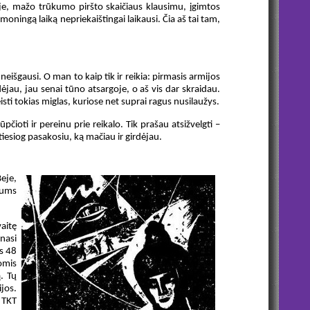
joje, mažo trūkumo piršto skaičiaus klausimu, įgimtos
moningą laiką nepriekaištingai laikausi. Čia aš tai tam,
eišgausi. O man to kaip tik ir reikia: pirmasis armijos
ėjau, jau senai tūno atsargoje, o aš vis dar skraidau.
sti tokias miglas, kuriose net suprai ragus nusilaužys.
čioti ir pereinu prie reikalo. Tik prašau atsižvelgti –
tiesiog pasakosiu, ką mačiau ir girdėjau.
eje,
mums
vaitę
nasi
as 48
omis
. Tų
jos.
ų TKT