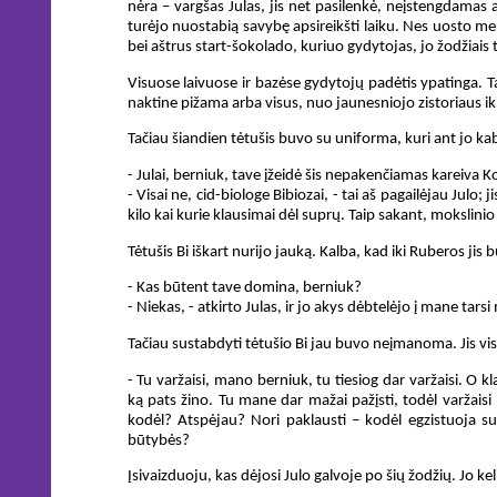
nėra – vargšas Julas, jis net pasilenkė, neįstengdamas 
turėjo nuostabią savybę apsireikšti laiku. Nes uosto mer
bei aštrus start-šokolado, kuriuo gydytojas, jo žodžiais 
Visuose laivuose ir bazėse gydytojų padėtis ypatinga. T
naktine pižama arba visus, nuo jaunesniojo zistoriaus ik
Tačiau šiandien tėtušis buvo su uniforma, kuri ant jo ka
- Julai, berniuk, tave įžeidė šis nepakenčiamas kareiva K
- Visai ne, cid-biologe Bibiozai, - tai aš pagailėjau Julo;
kilo kai kurie klausimai dėl suprų. Taip sakant, mokslinio
Tėtušis Bi iškart nurijo jauką. Kalba, kad iki Ruberos ji
- Kas būtent tave domina, berniuk?
- Niekas, - atkirto Julas, ir jo akys dėbtelėjo į mane tar
Tačiau sustabdyti tėtušio Bi jau buvo neįmanoma. Jis vis
- Tu varžaisi, mano berniuk, tu tiesiog dar varžaisi. O kl
ką pats žino. Tu mane dar mažai pažįsti, todėl varžaisi 
kodėl? Atspėjau? Nori paklausti – kodėl egzistuoja sup
būtybės?
Įsivaizduoju, kas dėjosi Julo galvoje po šių žodžių. Jo ke