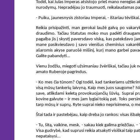
Todėl, kai Julas Imperas atsistojo prieš mano neregias ak
nurodymų. Nepradėjau jo traumuoti, reikalaudamas pakart
- Puiku, jaunesnysis zistoriau Imperai, - ištariau tėvišk
Reikia prisipažinti, man gerokai laužė galvą po vakary
draudimo. Tačiau Statutas moko mus padėti draugams,
pagalba jis į skystį paversdavo viską, kas patekdavo ja
mane pasikviesdavo į savo vienišus cheminius vakarėli
ašaromis akyse paruošė mišinį, kurį mano garbei pava
Galite pabandyti...
Vienu žodžiu, miegoti užsimaniau žvėriškai, tačiau juk 
amato Ruberoje pagrindus.
- Ko mes čia tūnom? Ogi todėl, kad tankeriams užtikri
visą mūsų tankerių laivyną. Kaip mes juos saugome? Ni
save, atlikdami keletą provokuojančių šūvių. Suprai pr
kovine galvute – ir mes jam lygiai tokią pat. Toks persi
tarp mūsų ir suprų. Ryte suprai nieko neprisimena, o mes 
Štai tada ir pastebėjau, kaip dreba jo rankos: visas išbal
- Tu, šitą, vaikine, mesk, - sakau kiek galima griežčiau.
Visa gudrybė, kad suprusi reikia atsakyti visiškai taip pat
nepataisysi...