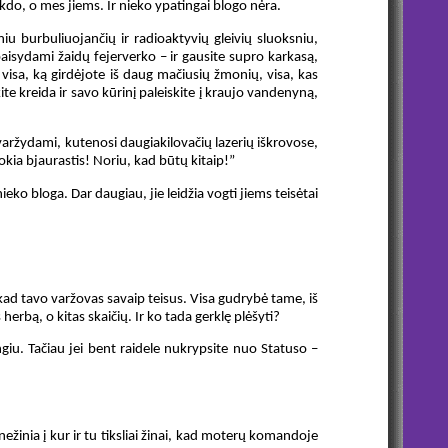
rukdo, o mes jiems. Ir nieko ypatingai blogo nėra.
iniu burbuliuojančių ir radioaktyvių gleivių sluoksniu,
paisydami žaidų fejerverko – ir gausite supro karkasą,
, visa, ką girdėjote iš daug mačiusių žmonių, visa, kas
te kreida ir savo kūrinį paleiskite į kraujo vandenyną,
varžydami, kutenosi daugiakilovačių lazerių iškrovose,
okia bjaurastis! Noriu, kad būtų kitaip!”
eko bloga. Dar daugiau, jie leidžia vogti jiems teisėtai
, kad tavo varžovas savaip teisus. Visa gudrybė tame, iš
herbą, o kitas skaičių. Ir ko tada gerklę plėšyti?
ngiu. Tačiau jei bent raidele nukrypsite nuo Statuso –
žinia į kur ir tu tiksliai žinai, kad moterų komandoje