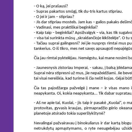
- O ką, jei prašausi?
- Supras pakartos smūgį, tik du-tris kartus stipriau.
- O jei ir jam – stipriau?
- Jis dar stipriau mostels. Jam kas – galios pakaks dešim
- Vadinasi, mes praktiškai beginkliai?
- Kaip taip – beginkliai? Apsižvalgyk – via, kas tik sug
– visa tai surinkta mūsų „skraidančioje lėkštelėje“. O tu s
- Tačiau suprai galingesni? Jei jie nuspręs rimtai mus 
tankerius. O iš tikro, mes net savęs apsaugoti nepajėgū
Čia jau rimtai pyktelėjau. Nemėgstu, kai mane nosimi baks
- Jaunesnysis zistoriau Imperai, - sakau, į balsą įdėdam
Suprai nėra stipresni už mus, jie nepažeidžiami. Jie beve
tai visai nereiškia, kad turime iš čia nešti kojas. Gėjai 
Čia tas pajodžarga pažvelgė į mane – ir visas mano i
neapykanta. Oi, kokia neapykanta... Tik dabar supratau,
- Aš ne apie tai, Kuolai, - jis taip ir pasakė „Kuolai“, o 
protovitas, gyvasis kraujas, pirmapradžio gėrio okeanas.
planetoje atsirado tokia superšlykštynė?
Nevalingai pažvairavau į binokuliarus ir dar kartą blo
netrukdytų apmąstymams, o ryte nesugebėjau užsidėti, n