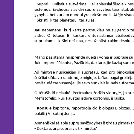
- Suprai – unikalūs sutvėrimai. Tai labiausiai šiuolaik
sistemos. Evoliucija šias dvi suprų savybes taip ištobul
gynyba, bet kuriam nuodui yra priešnuodis. Atėjo visuo
- Skristi į kitas planetas, - tariau aš.
Jau nepamenu, kurį kartą pertraukiau mūsų gerojo tėtuš
aišku. O tėtušis Bi kaskart entuziastingai atsiliep
supriukams, iki šiol nežinau, nes užsnūstu akimirksniu...
Mano pažįstama nusprendė nueiti į vonią ir paprašė jai 
Julo Impero šūksnis: „Pažiūrėk, daktare, jie kažką suman
Aš mintyse nusikeikiau ir supratau, kad pro binokuliarą
šešėliai siūbavo raudonoje migloje, tačiau pagal greitėj
nesišaudė tarpusavyje, jie savo sunkiais kūnais suforma
O tėtušis Bi nelaukė. Pertraukas žodžio viduryje, jis 
Mefistofelio, kurį Faustas išdūrė kortomis, išraišką.
- Konsule-kapitone, raportuoja cid-biologas Bibiozas. S
pakilti į Viršutinį denį...
Asmeniškai aš apie suprų savižudybes išgirdau pirmąkart 
- Daktare, argi suprai vis tik miršta?