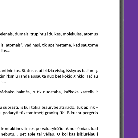
 pelenais, dūmais, trupintų į dulkes, molekules, atomus
lėmis, atomais“. Vadinasi, tik apsimetame, kad saugome
ius...
antininkas. Statusas atleidžia viską, išskyrus bailumą.
 akimirksniu randa apsaugą nuo bet kokio ginklo. Tačiau
s...
pėdsako baimės, o tik nuostaba, kažkoks kartėlis ir
liu suprasti, iš kur tokia bjaurybė atsirado. Juk aplink –
gu padaryti tūkstantmetį granitą. Tai iš kur supergėrio
 kontaktines linzes po vakarykščio aš nusiėmiau, kad
būtų... Bet apie tai vėliau. O kol kas įsižiūrėjau į