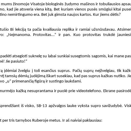
inės mums žinomoje Visatoje biologinės žudymo mašinos ir tobuliausios aps
ino, kad jie atsveria viena kitą. Bet kuriam vienos pusės smūgiui kitai puse
tino nemirtingumo era. Bet juk gimsta naujos kartos. Kur jiems dėtis?
io Bi lekciją ta pačia kvailiausia replika ir ramiai užsnūsdavau. Atsimer
davo: „Neįmanoma. Protovitas...“ ir pan. Kuo protovitas trukdė jaunies
padėti atsegioti suknelę su labai sunkiai susegtomis sagomis, kai mane pa
ė! Jie pasiuto!“
 įdėmiai žvelgiu į toli esančius suprus. Pačių suprų neįžvelgiau, tik kaž
antį tamsių dėmių judėjimą iškart susekiau, kad pas suprus kažkas nutiko. Ji
vo „u“ primenančią figūrą ir sustingo laukdami.
sumurmėjo kažką nesuprantama ir puolė prie videotelefono. Ekrane pasirodė
prendžiant iš visko, SB-13 apžvalgos lauke vyksta supro savižudybė. Viskas 
per tris tarnybos Ruberoje metus. Ir aš naiviai paklausiau: