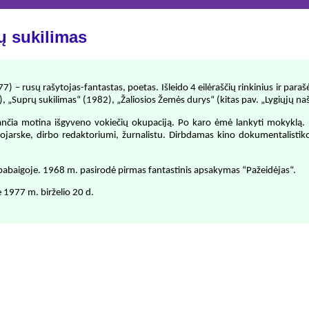
ų sukilimas
) – rusų rašytojas-fantastas, poetas. Išleido 4 eilėraščių rinkinius ir para
 „Suprų sukilimas“ (1982), „Žaliosios Žemės durys“ (kitas pav. „Lygiųjų na
ančia motina išgyveno vokiečių okupaciją. Po karo ėmė lankyti mokyklą. 
snojarske, dirbo redaktoriumi, žurnalistu. Dirbdamas kino dokumentalistik
 pabaigoje. 1968 m. pasirodė pirmas fantastinis apsakymas “Pažeidėjas“.
 1977 m. birželio 20 d.