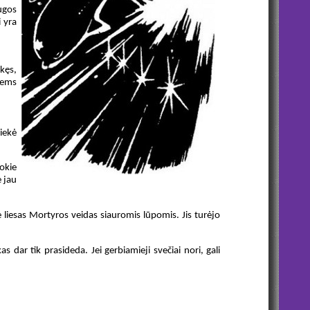
augos
i yra
kęs,
iems
siekė
kokie
e jau
 liesas Mortyros veidas siauromis lūpomis. Jis turėjo
dar tik prasideda. Jei gerbiamieji svečiai nori, gali