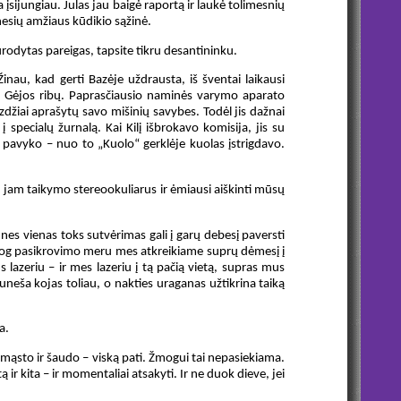
įsijungiau. Julas jau baigė raportą ir laukė tolimesnių
nesių amžiaus kūdikio sąžinė.
nurodytas pareigas, tapsite tikru desantininku.
inau, kad gerti Bazėje uždrausta, iš šventai laikausi
ž Gėjos ribų. Paprasčiausio naminės varymo aparato
džiai aprašytų savo mišinių savybes. Todėl jis dažnai
pecialų žurnalą. Kai Kilį išbrokavo komisija, jis su
pavyko – nuo to „Kuolo“ gerklėje kuolas įstrigdavo.
u jam taikymo stereookuliarus ir ėmiausi aiškinti mūsų
s vienas toks sutvėrimas gali į garų debesį paversti
siog pasikrovimo meru mes atkreikiame suprų dėmesį į
lazeriu – ir mes lazeriu į tą pačią vietą, supras mus
nuneša kojas toliau, o nakties uraganas užtikrina taiką
a.
a, mąsto ir šaudo – viską pati. Žmogui tai nepasiekiama.
 ir kita – ir momentaliai atsakyti. Ir ne duok dieve, jei