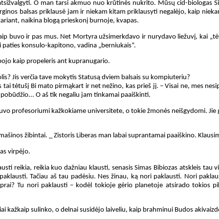
atsižvalgyti. O man tarsi akmuo nuo krūtinės nukrito. Mūsų cid-biologas Sim
ginos balsas priklausė jam ir niekam kitam priklausyti negalėjo, kaip nieka
tariant, naikina blogą prieskonį burnoje, kvapas.
aip buvo ir pas mus. Net Mortyra užsimerkdavo ir nurydavo liežuvį, kai „tėt
i paties konsulo-kapitono, vadina „berniukais“.
bojo kaip propeleris ant kupranugario.
olis? Jis verčia tave mokytis Statusą dviem balsais su kompiuteriu?
 jis tai tėtušį Bi mato pirmąkart ir net nežino, kas prieš jį. – Visai ne, mes n
 pobūdžio... O aš tik negaliu jam tinkamai paaiškinti.
s buvo profesoriumi kažkokiame universitete, o tokie žmonės neišgydomi. Jie ga
si mašinos žibintai. _ Zistoris Liberas man labai suprantamai paaiškino. Klausi
as virpėjo.
austi reikia, reikia kuo dažniau klausti, senasis Simas Bibiozas atskleis tau v
paklausti. Tačiau aš tau padėsiu. Nes žinau, ką nori paklausti. Nori paklau
rai? Tu nori paklausti – kodėl tokioje gėrio planetoje atsirado tokios pi
liai kažkaip sulinko, o delnai susidėjo laiveliu, kaip brahminui Budos akivaizd