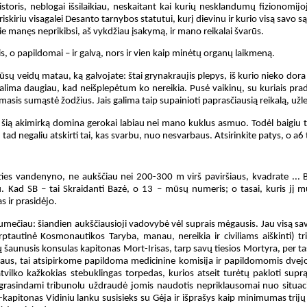
 zistoris, neblogai išsilaikiau, neskaitant kai kurių nesklandumų fizionomi
iskiriu visagalei Desanto tarnybos statutui, kurį dievinu ir kurio visą savo są
prie manęs neprikibsi, aš vykdžiau įsakymą, ir mano reikalai švarūs.
sis, o papildomai – ir galvą, nors ir vien kaip minėtų organų laikmeną.
ūsų veidų matau, ką galvojate: štai grynakraujis plepys, iš kurio nieko dora n
galima daugiau, kad neišplepėtum ko nereikia. Pusė vaikinų, su kuriais prad
sis sumąstė žodžius. Jais galima taip supainioti paprasčiausią reikalą, užlei
e šią akimirką domina gerokai labiau nei mano kuklus asmuo. Todėl baigiu tūp
tad negaliu atskirti tai, kas svarbu, nuo nesvarbaus. Atsirinkite patys, o a6 
ies vandenyno, ne aukščiau nei 200-300 m virš paviršiaus, kvadrate ... B
iu. Kad SB – tai Skraidanti Bazė, o 13 – mūsų numeris; o tasai, kuris jį 
s ir prasidėjo.
sumečiau: šiandien aukščiausioji vadovybė vėl suprais mėgausis. Jau visą sa
rptautinė Kosmonautikos Taryba, manau, nereikia ir civiliams aiškinti) tri
 šaunusis konsulas kapitonas Mort-Irisas, tarp savų tiesios Mortyra, per t
iaus, tai atsipirkome papildoma medicinine komisija ir papildomomis dvej
vilko kažkokias stebuklingas torpedas, kurios atseit turėtų pakloti suprą
rasindami tribunolu uždraudė jomis naudotis nepriklausomai nuo situaci
-kapitonas Vidiniu lanku susisieks su Gėja ir išprašys kaip minimumas trij