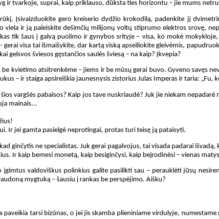
 lyg ir tvarkoje, suprai, kaip priklauso, dūksta ties horizontu – jie mums net
otrūkį. Įsivaizduokite gero kreiserio dydžio krokodilą, padenkite jį dvimetr
o viela ir ją paleiskite dešimčių milijonų voltų stiprumo elektros srovę, ne
a, kas tik šaus į galvą puolimo ir gynybos srityje – visa, ko mokė mokykloje
erai visa tai išmaišykite, dar kartą viską apseiliokite gleivėmis, papudruoki
škai gelsvos šviesos gęstančios saulės šviesą – na kaip? Įkvepia?
uos be kvietimo atsitrenkėme – jiems ir be mūsų gerai buvo. Gyveno savęs ne
 – ir staiga apsireiškia jaunesnysis zistorius Julas Imperas ir taria: „Fu, k
va šios vargšės pabaisos? Kaip jos tave nuskriaudė? Juk jie niekam nepadarė ni
uja mainais...
žius!
ui. Ir jei gamta pasielgė neprotingai, protas turi teisę ją pataisyti.
 kad ginčytis ne specialistas. Juk gerai pagalvojus, tai visada padarai išvadą
čius. Ir kaip bemesi monetą, kaip besiginčysi, kaip beįrodinėsi – vienas matys 
 įgimtus valdoviškus polinkius galite pasilikti sau – perauklėti jūsų nesire
 raudoną mygtuką – šausiu į rankas be perspėjimo. Aišku?
aveikia tarsi bizūnas, o jei jis skamba plieniniame virdulyje, numestame ne