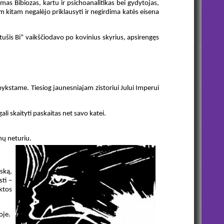
as Bibiozas, kartu ir psichoanalitikas bei gydytojas,
m kitam negalėjo priklausyti ir negirdima katės eisena
ušis Bi“ vaikščiodavo po kovinius skyrius, apsirengęs
esipykstame. Tiesiog jaunesniajam zistoriui Jului Imperui
li skaityti paskaitas net savo katei.
mų neturiu.
iską,
sti –
ktos
oje.