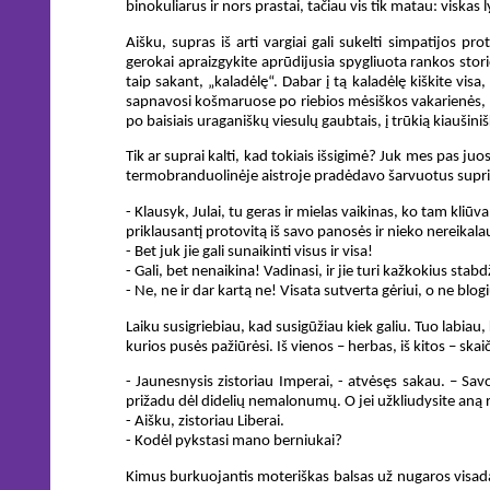
binokuliarus ir nors prastai, tačiau vis tik matau: viskas
Aišku, supras iš arti vargiai gali sukelti simpatijos pr
gerokai apraizgykite aprūdijusia spygliuota rankos stori
taip sakant, „kaladėlę“. Dabar į tą kaladėlę kiškite vis
sapnavosi košmaruose po riebios mėsiškos vakarienės, - g
po baisiais uraganiškų viesulų gaubtais, į trūkią kiaušini
Tik ar suprai kalti, kad tokiais išsigimė? Juk mes pas j
termobranduolinėje aistroje pradėdavo šarvuotus supriukus
- Klausyk, Julai, tu geras ir mielas vaikinas, ko tam kliū
priklausantį protovitą iš savo panosės ir nieko nereikala
- Bet juk jie gali sunaikinti visus ir visa!
- Gali, bet nenaikina! Vadinasi, ir jie turi kažkokius stabd
- Ne, ne ir dar kartą ne! Visata sutverta gėriui, o ne blogi
Laiku susigriebiau, kad susigūžiau kiek galiu. Tuo labiau,
kurios pusės pažiūrėsi. Iš vienos – herbas, iš kitos – skai
- Jaunesnysis zistoriau Imperai, - atvėsęs sakau. – Savo
prižadu dėl didelių nemalonumų. O jei užkliudysite aną
- Aišku, zistoriau Liberai.
- Kodėl pykstasi mano berniukai?
Kimus burkuojantis moteriškas balsas už nugaros visada p