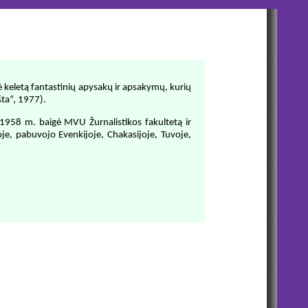
šė keletą fantastinių apysakų ir apsakymų, kurių
šta“, 1977).
1958 m. baigė MVU Žurnalistikos fakultetą ir
oje, pabuvojo Evenkijoje, Chakasijoje, Tuvoje,