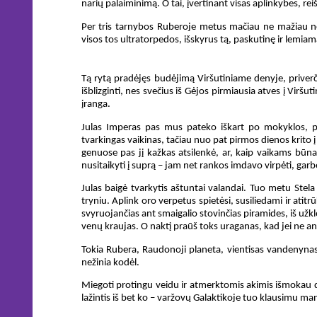
narių palaiminimą. O tai, įvertinant visas aplinkybes, rei
Per tris tarnybos Ruberoje metus mačiau ne mažiau nei d
visos tos ultratorpedos, išskyrus tą, paskutinę ir lemiam
Tą rytą pradėjęs budėjimą Viršutiniame denyje, priverčia
išblizginti, nes svečius iš Gėjos pirmiausia atves į Virš
įranga.
Julas Imperas pas mus pateko iškart po mokyklos, pake
tvarkingas vaikinas, tačiau nuo pat pirmos dienos krito į a
genuose pas jį kažkas atsilenkė, ar, kaip vaikams būna
nusitaikyti į suprą – jam net rankos imdavo virpėti, garb
Julas baigė tvarkytis aštuntai valandai. Tuo metu Stela
tryniu. Aplink oro verpetus spietėsi, susiliedami ir atitrū
svyruojančias ant smaigalio stovinčias piramides, iš užk
venų kraujas. O naktį praūš toks uraganas, kad jei ne ant
Tokia Rubera, Raudonoji planeta, vientisas vandenynas
nežinia kodėl.
Miegoti protingu veidu ir atmerktomis akimis išmokau
lažintis iš bet ko – varžovų Galaktikoje tuo klausimu ma