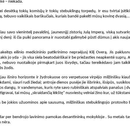
škė – niekada.
esėtką tokių komisijų ir tokių stebuklingų torpedų. Ir esu tvirtai įsitik
ą, tebuvo vaikiškais barškučiais, kuriais bandė pakelti mūsų kovinę dvasią...
u savo vienintelį pavaldinį, jaunesnįjį zistorių Julą Imperą, viską sutvarky
utinį denį: iš čia puiki panorama ir nuostabi galimybė pūsti dūmus į akis nauj
itęs eilinio medicininio patikrinimo nepraėjusį Kilį Overą. Jis paklusnu
kis jo yda – jis visa siela beatodairiškai ir be priežasties neapkentė suprų. A
, nebuvo nuotaikoje pirmąkart juos išvydęs, tačiau tereikėdavo jam taikik
ės žodis.
 jau išniro horizonte ir žydrokuose oro verpetuose virpėjo milžinišku kiau
kdami, siauri rudi žiedai; antroje dienos pusėje jie išbrinks, išsipūs, susiklos
los dangų. Ir vandenynas, kuris ryte savo rubiniškais atspalviais panašus į 
igravai, tai mūsų „skraidančią lėkštę“ nusviestų velniai žino kur, už tūkstan
 be jokios užuominos apie sausumą, milžiniškas stebuklingojo protovito b
 dar per bendrojo lavinimo pamokas desantininkų mokykloje . Su metais t
n nėra.