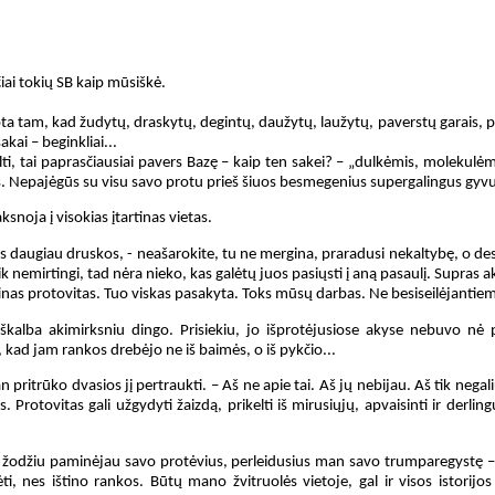
čiai tokių SB kaip mūsiškė.
alvota tam, kad žudytų, draskytų, degintų, daužytų, laužytų, paverstų garais,
akai – beginkliai...
pulti, tai paprasčiausiai pavers Bazę – kaip ten sakei? – „dulkėmis, moleku
s. Nepajėgūs su visu savo protu prieš šiuos besmegenius supergalingus gyvul
noja į visokias įtartinas vietas.
as daugiau druskos, - neašarokite, tu ne mergina, praradusi nekaltybę, o des
ik nemirtingi, tad nėra nieko, kas galėtų juos pasiųsti į aną pasaulį. Supras
būtinas protovitas. Tuo viskas pasakyta. Toks mūsų darbas. Ne besiseilėjantiem
škalba akimirksniu dingo. Prisiekiu, jo išprotėjusiose akyse nebuvo nė 
 kad jam rankos drebėjo ne iš baimės, o iš pykčio...
man pritrūko dvasios jį pertraukti. – Aš ne apie tai. Aš jų nebijau. Aš tik nega
 Protovitas gali užgydyti žaizdą, prikelti iš mirusiųjų, apvaisinti ir derlin
gu žodžiu paminėjau savo protėvius, perleidusius man savo trumparegystę –
es ištino rankos. Būtų mano žvitruolės vietoje, gal ir visos istorijos ne