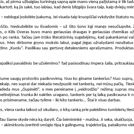
is, aš pirma užbaigiau turiningą sapną apie mano vieną pažįstamą ir tik tada 
oti, ką jis sakė, tuo labiau, kad denis blizgėjo švara taip, kaip dviejų mė
ai. – neblogai įvykdėte įsakymą. Jei visada taip kruopščiai vykdysite Statuto 
kščio. Neskubėkite su išvadomis – už šito šono irgi manęs nesučiupsite. Ž
 o Kilis Overas buvo mano geriausias draugas ir geriausias chemikas u
m po ranka. Tačiau jam trūko literatūrinių sugebėjimų, kad pakankamai vaiz
us. Mes dirbome gryno mokslo labui, pagal jėgas užrašydami rezultatus į s
dino „Kuolu“. Pasilikau sau gertuvę detalesniems aprašymams. Produktas 
nepaliksi pavaldinio be užsiėmimo? Tad pasisodinau Impera šalia, pritraukia
ntume saugų protovito pasikrovimą. Nuo ko giname tankerius? Nuo suprų, ne
ekaip, nes suprai dar niekada neužpuolė nei tankerių, nei mūsų pačių. Tie
adeda mus „čiupinėti“, o mes pereiname į „veidrodžio“ režimą: supras mus 
metinėjimas trunka iki nakties uragano, tankeris per tą laiką pasikrauna ir 
prisimename, tačiau tylime – iki kito tankerio... Štai ir visas darbas.
ęs, viena ranka laikosi už okuliaro, o kitą ranką prie paleidimo tumblerių tiesi
 – Tau šiame skyde nėra ką daryti. Čia šeimininkė – mašina. Ji seka, skaičiuoj
 – akimirksniu įvertinti smūgio tipą ir galingumą, trajektoriją, pataikymo vietą