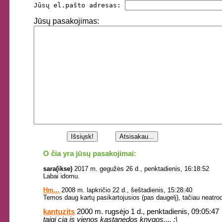
Jūsų el.pašto adresas: 
Jūsų pasakojimas:
O čia yra jūsų pasakojimai:
sara(ikse)
2017 m. gegužės 26 d., penktadienis, 16:18:52
Labai idomu.
Hm...
2008 m. lapkričio 22 d., šeštadienis, 15:28:40
Temos daug kartų pasikartojusios (pas daugelį), tačiau neatrod
kantuzits
2000 m. rugsėjo 1 d., penktadienis, 09:05:47
taigi cia is vienos kastanedos knygos.... :\