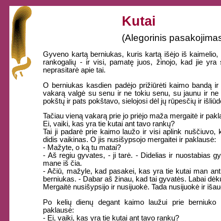
Kutai
(Alegorinis pasakojima
Gyveno kartą berniukas, kuris kartą išėjo iš kaimelio, 
rankogalių - ir visi, pamatę juos, žinojo, kad jie yra
neprasitarė apie tai.
O berniukas kasdien padėjo prižiūrėti kaimo bandą ir 
vakarą valgė su senu ir ne tokiu senu, su jaunu ir ne to
pokštų ir pats pokštavo, sielojosi dėl jų rūpesčių ir išli
Tačiau vieną vakarą prie jo priėjo maža mergaitė ir pak
Ei, vaiki, kas yra tie kutai ant tavo rankų?
Tai ji padarė prie kaimo laužo ir visi aplink nuščiuvo, 
didis vaikinas. O jis nusišypsojo mergaitei ir paklausė:
- Mažyte, o ką tu matai?
- Aš regiu gyvates, - ji tarė. - Didelias ir nuostabias 
mane iš čia.
- Ačiū, mažyle, kad pasakei, kas yra tie kutai man ant 
berniukas. - Dabar aš žinau, kad tai gyvatės. Labai dėku
Mergaitė nusišypsijo ir nusijuokė. Tada nusijuokė ir iša
Po kelių dienų degant kaimo laužui prie berniuko p
paklausė:
- Ei, vaiki, kas yra tie kutai ant tavo rankų?