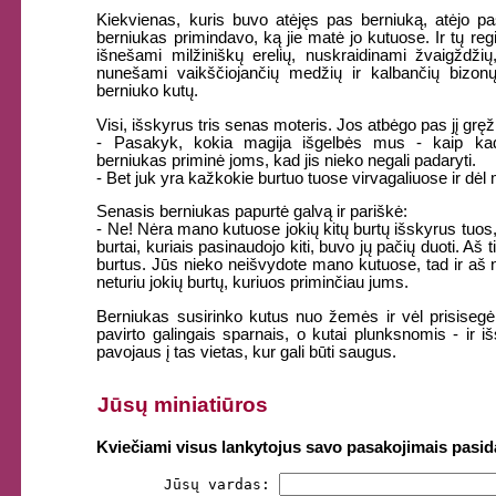
Kiekvienas, kuris buvo atėjęs pas berniuką, atėjo pas 
berniukas primindavo, ką jie matė jo kutuose. Ir tų regi
išnešami milžiniškų erelių, nuskraidinami žvaigždžių
nunešami vaikščiojančių medžių ir kalbančių bizonų
berniuko kutų.
Visi, išskyrus tris senas moteris. Jos atbėgo pas jį gr
- Pasakyk, kokia magija išgelbės mus - kaip kad 
berniukas priminė joms, kad jis nieko negali padaryti.
- Bet juk yra kažkokie burtuo tuose virvagaliuose ir dėl
Senasis berniukas papurtė galvą ir pariškė:
- Ne! Nėra mano kutuose jokių kitų burtų išskyrus tuos, ku
burtai, kuriais pasinaudojo kiti, buvo jų pačių duoti. Aš 
burtus. Jūs nieko neišvydote mano kutuose, tad ir aš n
neturiu jokių burtų, kuriuos priminčiau jums.
Berniukas susirinko kutus nuo žemės ir vėl prisisegė
pavirto galingais sparnais, o kutai plunksnomis - ir i
pavojaus į tas vietas, kur gali būti saugus.
Jūsų miniatiūros
Kviečiami visus lankytojus savo pasakojimais pasidal
          Jūsų vardas: 