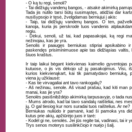
- O ką tu regi, senoli?
- Tai didžiųjų vandenų bangos, - atsakė akimirką pamąs
Tada jis nutilo tarsi būtų susimąstęs, atidžiai dar kar
nusišypsojo ir tęsė, žvelgdamas berniujui į akis:
- Taip, tai didžiųjų vandenų bangos. O ten, pažvelk
kanoja, kuria jis perskrodė tuos vandenis atplaukdam
regiu.
- Dėkui, senoli, už tai, kad papasakojai, ką regi m
nežinojau, kas jie yra.
Senolis ir paaugęs berniukas stipriai apsikabino ir
paskendęs prisiminimuose apie tas didžiąsias valtis, k
šiuos kraštus.
Ir taip laikui bėgant kiekvienas kaimelio gyventojas p
kutuose, o jis vis dėkojo už jų pasakojimus. Visi, i
kurios kiekvienąkart, kai tik pamatydavo berniuką, p
viena jų užklausė:
- Kas tie virvagaliai ant tavo rankogalių?
- Aš nežinau, senole. Aš visad prašau, kad kiti man pa
manai, kas jie yra?
Senolės pasišnibždėjo akimirką tarpusavyje, o tada nus
- Mums atrodo, kad tai tavo sandalų raišteliai, nes m
jų. O gal tiesiog kur nors suradai tuos raištelius. Ar ne?
Berniukas nuliūdo ir pamanė, kad ši pamoka yra didž
kutus prie akių, apžiūrėjo juos ir tarė:
- Kodėl gi ne, senolės. Jei jūs regite tai, vadinasi, tai ir y
Trys senos moterys susilinkčiojo ir nuėjo į šalį.