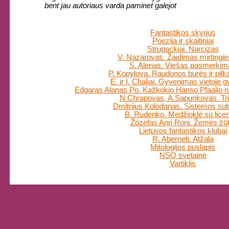
bent jau autoriaus varda paminet galejot
Fantastikos skyrius
Poezija ir skaitiniai
Strugackiai. Narcizas
V. Nazarovas. Žaidimas mirtingi
S. Alenas. Viešas pasmerkim
P. Kopylova. Raudonos burės ir pil
E. ir I. Chaliai. Gyvenimas vietoje
Edgaras Alanas Po. Kažkokio Hanso Pfaalio ne
N.Chrapovas, A.Sapunkovas. Tri
Dmitrijus Kolodanas. Sistemos sut
B. Rudenko. Medžioklė su licen
Žozefas Anri Roni. Žemės žūt
Lietuvos fantastikos klubai
R. Aberneti. Atžala
Mitologijos puslapis
NSO svetainė
Vartiklis