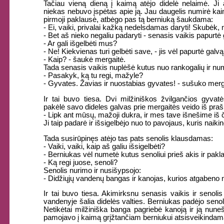
Tačiau vieną dieną į kaimą atėjo didelė nelaimė. Ji at
niekas nebuvo įspėtas apie ją. Jau daugelis numirė kai
pirmoji paklausė, atbėgo pas tą berniuką šaukdama:
- Ei, vaiki, privalai kažką nedelsdamas daryti! Skubėk, 
- Bet aš nieko negaliu padaryti - senasis vaikis papurtė 
- Ar gali išgelbėti mus?
- Ne! Kiekvienas turi gelbėti save, - jis vėl papurtė galvą
- Kaip? - šaukė mergaitė.
Tada senasis vaikis nuplėšė kutus nuo rankogalių ir n
- Pasakyk, ką tu regi, mažyle?
- Gyvates. Žavias ir nuostabias gyvates! - sušuko merg
Ir tai buvo tiesa. Dvi milžiniškos žvilgančios gyva
pakėlė savo dideles galvas prie mergaitės veido iš pra
- Lipk ant mūsų, mažoji dukra, ir mes tave išnešime iš č
Ji taip padarė ir išsigelbėjo nuo to pavojaus, kuris naiki
Tada susirūpinęs atėjo tas pats senolis klausdamas:
- Vaiki, vaiki, kaip aš galiu išsigelbėti?
- Berniukas vėl numetė kutus senoliui prieš akis ir pakl
- Ką regi juose, senoli?
Senolis nurimo ir nusišypsojo:
- Didžiųjų vandenų bangas ir kanojas, kurios atgabeno m
Ir tai buvo tiesa. Akimirksnu senasis vaikis ir senolis
vandenyje šalia didelės valties. Berniukas padėjo senoliui i
Netikėtai milžiniška banga pagriebė kanoją ir ją nuneš
pamojavo į kaimą grįžtančiam berniukui atsisveikindam