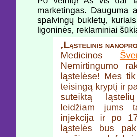
Po velnių! Aš vis dar l
marketingas. Dauguma ar
spalvingų bukletų, kuriai
ligoninės, reklaminiai šūki
„
Ląstelinis nanopro
Medicinos
Šve
Nemirtingumo ra
ląstelėse! Mes ti
teisingą kryptį ir
suteiktą ląstel
leidžiam jums ta
injekcija ir po 
ląstelės bus pak