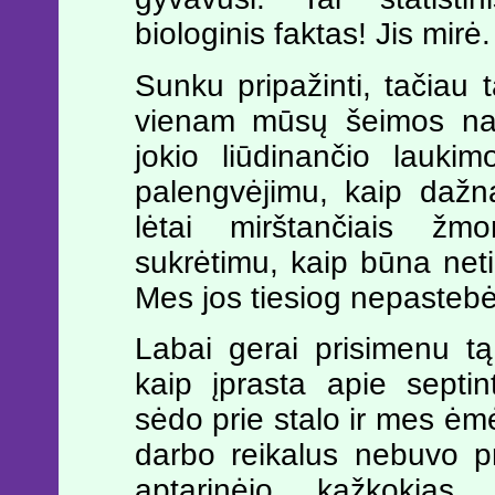
biologinis faktas! Jis mirė.
Sunku pripažinti, tačiau 
vienam mūsų šeimos nari
jokio liūdinančio lauki
palengvėjimu, kaip dažna
lėtai mirštančiais žm
sukrėtimu, kaip būna neti
Mes jos tiesiog nepastebė
Labai gerai prisimenu t
kaip įprasta apie septi
sėdo prie stalo ir mes ėm
darbo reikalus nebuvo p
aptarinėjo kažkokias 