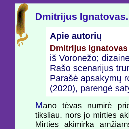
Dmitrijus Ignatovas.
Apie autorių
Dmitrijus Ignatovas
iš Voronežo; dizaine
Rašo scenarijus tr
Parašė apsakymų ro
(2020), parengė saty
M
ano tėvas numirė pri
tiksliau, nors jo mirties a
Mirties akimirka amžia