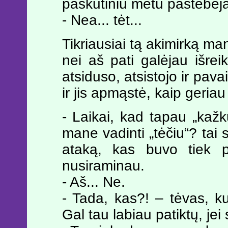
paskutiniu metu pastebėja
- Nea... tėt...
Tikriausiai tą akimirką m
nei aš pati galėjau išrei
atsiduso, atsistojo ir pav
ir jis apmąstė, kaip geriau a
- Laikai, kad tapau „kaž
mane vadinti „tėčiu“? tai s
ataką, kas buvo tiek p
nusiraminau.
- Aš... Ne.
- Tada, kas?! – tėvas, k
Gal tau labiau patiktų, je