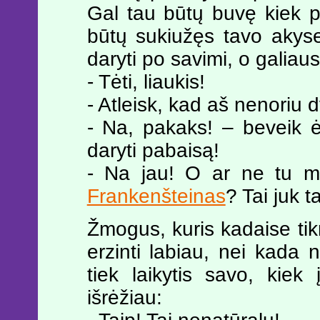
Gal tau būtų buvę kiek p
būtų sukiužęs tavo akyse
daryti po savimi, o galiaus
- Tėti, liaukis!
- Atleisk, kad aš nenoriu d
- Na, pakaks! – beveik 
daryti pabaisą!
- Na jau! O ar ne tu ma
Frankenšteinas
? Tai juk t
Žmogus, kuris kadaise t
erzinti labiau, nei kada
tiek laikytis savo, kiek į
išrėžiau: