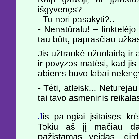
išgyvenęs?
- Tu nori pasakyti?..
- Nenatūralu! – linktelėjo
tau būtų paprasčiau užkas
Jis užtraukė užuolaidą ir a
ir povyzos matėsi, kad jis
abiems buvo labai neleng
- Tėti, atleisk... Neturėja
tai tavo asmeninis reikalas.
J
is patogiai įsitaisęs kr
Tokiu aš jį mačiau da
pažįstamas veidas, gird