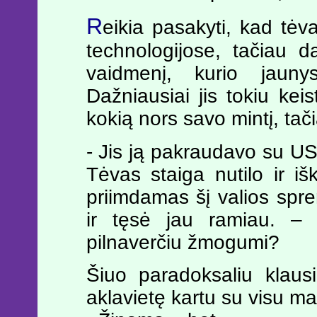
R
eikia pasakyti, kad tėv
technologijose, tačiau d
vaidmenį, kurio jauny
Dažniausiai jis tokiu kei
kokią nors savo mintį, tač
- Jis ją pakraudavo su USB
Tėvas staiga nutilo ir i
priimdamas šį valios spre
ir tęsė jau ramiau. – B
pilnaverčiu žmogumi?
Šiuo paradoksaliu klaus
aklavietę kartu su visu m