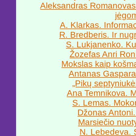
Aleksandras Romanovas
jėgo
A. Klarkas. Informa
R. Bredberis. Ir nug
S. Lukjanenko. Ku
Žozefas Anri Ron
Mokslas kaip košma
Antanas Gasparav
„Pikų septyniukė
Ana Temnikova. M
S. Lemas. Mokom
Džonas Antoni.
Marsiečio nuot
N. Lebedeva. 