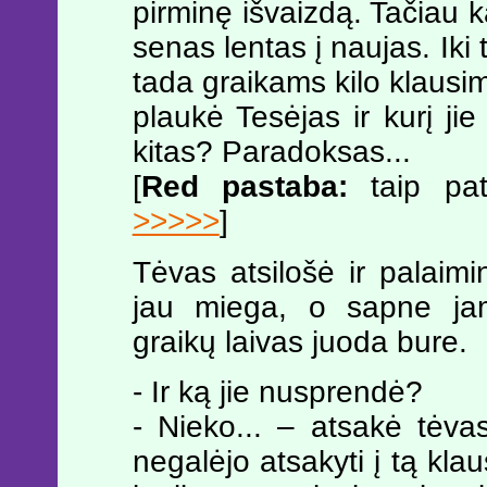
pirminę išvaizdą. Tačiau ka
senas lentas į naujas. Iki t
tada graikams kilo klausima
plaukė Tesėjas ir kurį jie
kitas? Paradoksas...
[
Red pastaba:
taip pat 
>>>>>
]
Tėvas atsilošė ir palaimi
jau miega, o sapne jam
graikų laivas juoda bure.
- Ir ką jie nusprendė?
- Nieko... – atsakė tėva
negalėjo atsakyti į tą kla