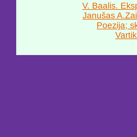
V. Baalis. Ek
Janušas A.Zai
Poezija; sk
Vartik