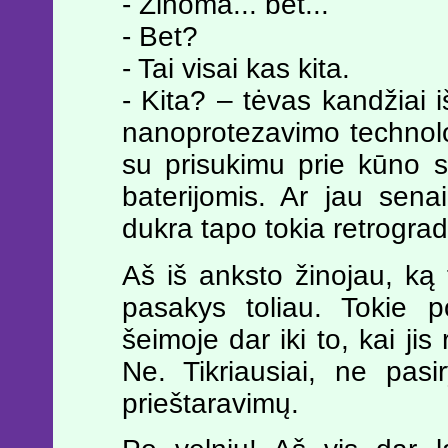
- Žinoma... bet...
- Bet?
- Tai visai kas kita.
- Kita? – tėvas kandžiai i
nanoprotezavimo technologi
su prisukimu prie kūno s
baterijomis. Ar jau sena
dukra tapo tokia retrogra
Aš iš anksto žinojau, ką t
pasakys toliau. Tokie 
šeimoje dar iki to, kai jis
Ne. Tikriausiai, ne pasir
prieštaravimų.