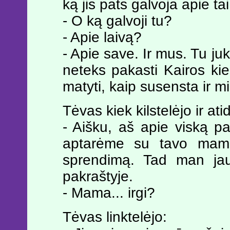
ką jis pats galvoja apie tai
- O ką galvoji tu?
- Apie laivą?
- Apie save. Ir mus. Tu ju
neteks pakasti Kairos ki
matyti, kaip susensta ir m
Tėvas kiek kilstelėjo ir at
- Aišku, aš apie viską p
aptarėme su tavo mama
sprendimą. Tad man jau
pakraštyje.
- Mama... irgi?
Tėvas linktelėjo: