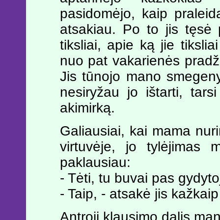
pasidomėjo, kaip praleid
atsakiau. Po to jis tęs
tiksliai, apie ką jie tiks
nuo pat vakarienės pradži
Jis tūnojo mano smegenyse
nesiryžau jo ištarti, tar
akimirką.
Galiausiai, kai mama nurin
virtuvėje, jo tylėjimas
paklausiau:
- Tėti, tu buvai pas gydyt
- Taip, - atsakė jis kažkai
Antroji klausimo dalis ma