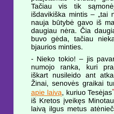
Tačiau vis tik sąmonėj
išdavikiška mintis – „tai
nauja būtybė gavo iš mano
daugiau nėra. Čia daugi
buvo gėda, tačiau niekai
bjaurios minties.
- Nieko tokio! – jis pava
numojo ranka, kuri prak
iškart nusileido ant atka
Žinai, senovės graikai tu
*
apie laivą
, kuriuo Tesėjas
iš Kretos įveikęs Minotau
laivą ilgus metus atėnieč