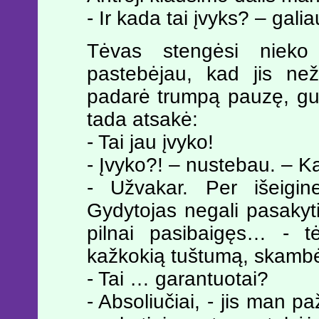
- Ir kada tai įvyks? – gali
Tėvas stengėsi nieko 
pastebėjau, kad jis nežy
padarė trumpą pauzę, gur
tada atsakė:
- Tai jau įvyko!
- Įvyko?! – nustebau. – 
- Užvakar. Per išeigin
Gydytojas negali pasakyti
pilnai pasibaigęs… - tė
kažkokią tuštumą, skambėd
- Tai … garantuotai?
- Absoliučiai, - jis man pa