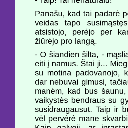
- Taip! Tai nenatūralu!
Panašu, kad tai padarė per
veidas tapo susimąstęs 
atsistojo, perėjo per ka
žiūrėjo pro langą.
- O šiandien šilta, - mąsli
eiti į namus. Štai ji... M
su motina padovanojo, k
dar nebuvai gimusi, tači
manėm, kad bus šaunu, 
vaikystės bendraus su gyv
susidraugausut. Taip ir b
vėl pervėrė mane skvarbiu
Kaip galvoji, ar įprast