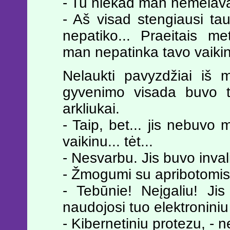
- Tu niekad man nemelava
- Aš visad stengiausi tau 
nepatiko... Praeitais m
man nepatinka tavo vaiki
Nelaukti pavyzdžiai iš 
gyvenimo visada buvo t
arkliukai.
- Taip, bet... jis nebuvo
vaikinu... tėt...
- Nesvarbu. Jis buvo inval
- Žmogumi su apribotomis 
- Tebūnie! Neįgaliu! Jis
naudojosi tuo elektroniniu 
- Kibernetiniu protezu, - n