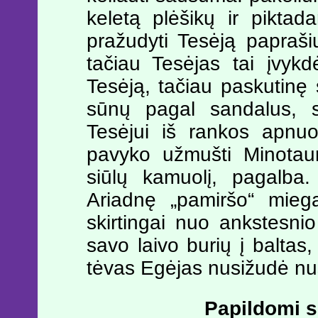
keletą plėšikų ir pikta
pražudyti Tesėją papraši
tačiau Tesėjas tai įvyk
Tesėją, tačiau paskutin
sūnų pagal sandalus, s
Tesėjui iš rankos apnuo
pavyko užmušti Minota
siūlų kamuolį, pagalba.
Ariadnę „pamiršo“ mieg
skirtingai nuo ankstesni
savo laivo burių į baltas, 
tėvas Egėjas nusižudė nu
Papildomi sk