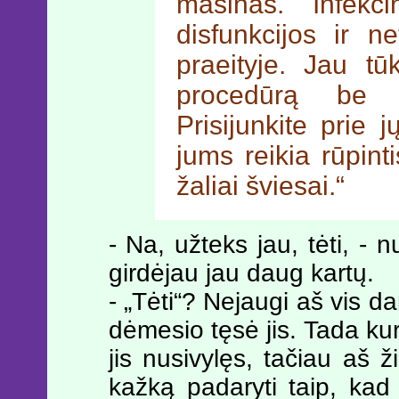
mašinas. Infekc
disfunkcijos ir n
praeityje. Jau tū
procedūrą be j
Prisijunkite prie j
jums reikia rūpinti
žaliai šviesai.“
- Na, užteks jau, tėti, - n
girdėjau jau daug kartų.
- „Tėti“? Nejaugi aš vis da
dėmesio tęsė jis. Tada kuri
jis nusivylęs, tačiau aš 
kažką padaryti taip, kad a