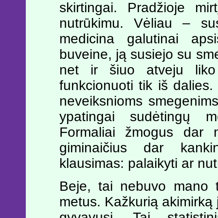
skirtingai. Pradžioje mi
nutrūkimu. Vėliau – sust
medicina galutinai ap
buveine, ją susiejo su sm
net ir šiuo atveju lik
funkcionuoti tik iš dalies. 
neveiksnioms smegenims,
ypatingai sudėtingų me
Formaliai žmogus dar n
giminaičius dar kanki
klausimas: palaikyti ar nut
Beje, tai nebuvo mano t
metus. Kažkurią akimirką j
gyvavusi. Tai statistin