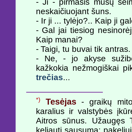
- Ji - pirmasis mūsų šei
neskaičiuojant šuns.
- Ir ji ... tylėjo?.. Kaip ji
- Gal jai tiesiog nesinor
Kaip manai?
- Taigi, tu buvai tik antras.
- Ne, - jo akyse sužib
kažkokia nežmogiškai pi
trečias
...
*)
Tesėjas
- graikų mitol
karalius ir valstybės įk
Aitros sūnus. Užaugęs 
keliauti sausuma: pakeliu