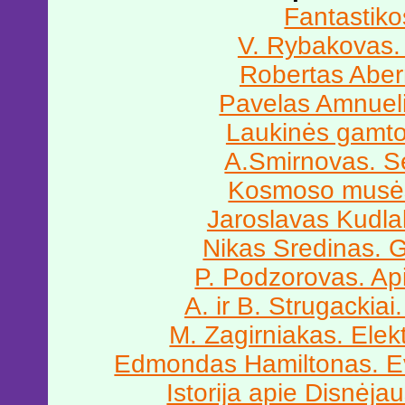
Fantastikos
V. Rybakovas. 
Robertas Abern
Pavelas Amnueli
Laukinės gamt
A.Smirnovas. S
Kosmoso musės
Jaroslavas Kudla
Nikas Sredinas. Ga
P. Podzorovas. Ap
A. ir B. Strugackiai
M. Zagirniakas. Elekt
Edmondas Hamiltonas. E
Istorija apie Disnėja