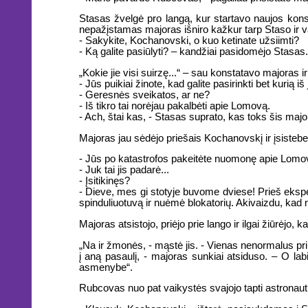
Stasas žvelgė pro langą, kur startavo naujos konst
nepažįstamas majoras išniro kažkur tarp Staso ir var
- Sakykite, Kochanovski, o kuo ketinate užsiimti?
- Ką galite pasiūlyti? – kandžiai pasidomėjo Stasas.
„Kokie jie visi suirzę...“ – sau konstatavo majoras ir
- Jūs puikiai žinote, kad galite pasirinkti bet kurią 
- Geresnės sveikatos, ar ne?
- Iš tikro tai norėjau pakalbėti apie Lomovą.
- Ach, štai kas, - Stasas suprato, kas toks šis ma
Majoras jau sėdėjo priešais Kochanovskį ir įsistebei
- Jūs po katastrofos pakeitėte nuomonę apie Lom
- Juk tai jis padarė...
- Įsitikinęs?
- Dieve, mes gi stotyje buvome dviese! Prieš eksper
spinduliuotuvą ir nuėmė blokatorių. Akivaizdu, kad ne
Majoras atsistojo, priėjo prie lango ir ilgai žiūrėjo,
„Na ir žmonės, - mąstė jis. - Vienas nenormalus priba
į aną pasaulį, - majoras sunkiai atsiduso. – O labi
asmenybe“.
Rubcovas nuo pat vaikystės svajojo tapti astronautu, 