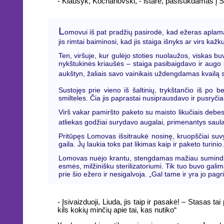
- Klausyk, Kochanovski, - ištarė, pasisukdamas į Sta
L
omovui iš pat pradžių pasirodė, kad ežeras aplamai i
jis rimtai baiminosi, kad jis staiga išnyks ar virs kažku
Ten, viršuje, kur gulėjo stoties nuolaužos, viskas b
nykštukinės kriaušės – staiga pasibaigdavo ir augo ik
aukštyn, žaliais savo vainikais uždengdamas kvailą 
Sustojęs prie vieno iš šaltinių, trykštančio iš po
smilteles. Čia jis paprastai nusiprausdavo ir pusryči
Virš vakar pamiršto paketo su maisto likučiais debesė
atliekas godžiai surydavo augalai, primenantys saul
Pritūpęs Lomovas išsitraukė nosinę, kruopščiai suvyn
gaila. Jų laukia toks pat likimas kaip ir paketo turinio. 
Lomovas nuėjo krantu, stengdamas mažiau sumindžiot
esmės, milžinišku sterilizatoriumi. Tik tuo buvo galima 
prie šio ežero ir nesigalvoja. „Gal tame ir yra jo pagr
- Įsivaizduoji, Liuda, jis taip ir pasakė! – Stasas
kils kokių minčių apie tai, kas nutiko“