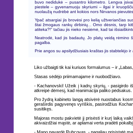
buvo nedidukė – pusantro kilometro. Lengva įsivaiz
piestele – gyvenamuoju skyriumi – ilgai ir kruopšči
nuolaužą nudrėbė ant kokios nors Nirvanos pievutės.
Ypač atsargiai jis brovėsi pro kelią užtveriančias su
štai žmogaus rankų dirbinių... Omo dėsnis, tarp kitk
atiteka?!“ tačiau jis nieko nesiėmė, kad tai išsiaiškint
Neatrodė, kad jis badautų. Jo platų veidą rėmino š
pagalba.
Prie angos su apsilydžiusiais kraštas jis stabtelėjo i
Liko užbaigti tik kai kuriuos formalumus – ir „Laba
Stasas sėdėjo priimamajame ir nuobodžiavo.
- Kachanovski! Užeik į kadrų skyrių, - pasigirdo i
atkreipė dėmesį, kad reanimacija paliko pėdsakus. 
Pro žydrą kabineto langą atsivėrė nuostabus kosm
geraširdis pagyvenęs vyriškis, pasirodžius Kochan
susitikęs.
Majoras mostu pakvietė jį prisėsti ir kurį laiką va
akivaizdžiai mąstė, ar aplamai verta pradėti pokalbį
- Mano pavardė Rubcovas, - pagaliau prisistatė major