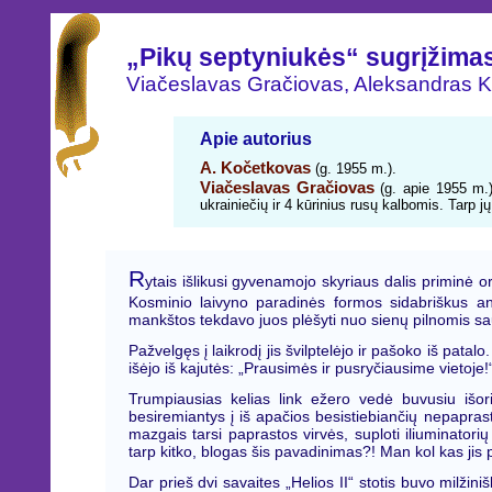
„Pikų septyniukės“ sugrįžima
Viačeslavas Gračiovas, Aleksandras 
Apie autorius
A. Kočetkovas
(g. 1955 m.).
Viačeslavas Gračiovas
(g. apie 1955 m.)
ukrainiečių ir 4 kūrinius rusų kalbomis. Tarp jų
R
ytais išlikusi gyvenamojo skyriaus dalis priminė or
Kosminio laivyno paradinės formos sidabriškus an
mankštos tekdavo juos plėšyti nuo sienų pilnomis sauj
Pažvelgęs į laikrodį jis švilptelėjo ir pašoko iš pa
išėjo iš kajutės: „Prausimės ir pusryčiausime vietoje!
Trumpiausias kelias link ežero vedė buvusiu išori
besiremiantys į iš apačios besistiebiančių nepaprastų
mazgais tarsi paprastos virvės, suploti iliuminatori
tarp kitko, blogas šis pavadinimas?! Man kol kas jis 
Dar prieš dvi savaites „Helios II“ stotis buvo milži