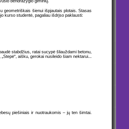
vusio bendražygio giminių.
u geometriškais šienui išpjautais plotais. Stasas
o kurso studentė, pagaliau išdrįso paklausti:
paudė stabdžius, ratai sucypė šliauždami betonu,
 „Stepė“, aišku, gerokai nusileido šiam nektarui...
sų piešiniais ir nuotraukomis – jų ten šimtai.