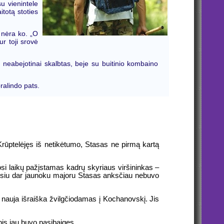
u vienintele
totą stoties
i nėra ko. „O
ur toji srovė
neabejotinai skalbtas, beje su buitinio kombaino
pralindo pats.
 Krūptelėjęs iš netikėtumo, Stasas ne pirmą kartą
i laikų pažįstamas kadrų skyriaus viršininkas –
mpusiu dar jaunoku majoru Stasas anksčiau nebuvo
u nauja išraiška žvilgčiodamas į Kochanovskį. Jis
bis jau buvo pasibaigęs.