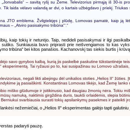
ų „Jonvabalis“ – savitą ryšį su Žeme. Televizorius pirmąją iš 30-is p
. Tik laida vėlavo valandą ar dvi, o kartais užbėgdavo į priekį. Triuka
ūna JTO emblema. Žvilgtelėjęs į plūdę, Lomovas pamatė, kaip ją lėtai
domaus – „Atviro pasisakymo tribūna“‘.“
ų, kaip tokių ir neturėjo. Taip, nedideli pasisakymai ir ilgi pasikalb
s sau sutiko. Sunkiausia buvo priprasti prie neišvengiamos to kas v
kymo tribūna“ bei kitos panašios. Kachanovskį tas siekis burtis į krūvą
jo savo gynybos kalbą, kurią jis paskelbė paskutine tūkstantinėje teisės
II“ eksperimentą. Tai ryžausi po to, kai susipažinau su Lomovo užrašais
vizoriaus, negali likti abejingu dėl unikalios stoties „Helios II“ žūties. Įt
Pabandykime ją pasiaiškinti. Konstantinas Lomovas tikėjo, kad Žemę lanko n
eribio miško glūdumoje ir įsitikinusio, kad daugiau žmonių nėra. Tokiu
į mūsų namuką, naktimis girgždina duris, taukši orlaidėmis, slepia būtin
 Berniukui svarbiausia surasti tokių apsilankymų pasekmes ir pateikti į
ankėsi nežemiečiai, o „Helios II“ eksperimentas galėjo tapti galutiniu
verstas padaryti pauzę.