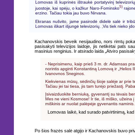
Lomovas iš kuprinės ištraukė portatyvinį televizori
5)
juostoje, kai spėju, o kažkur Naro-Fominsko
rajone
erzino. Tačiau tokia jau buvo Nirvana.
Ekranas nušvito, jame pasirodė didelė salė ir trib
Lomovas iškart išjungė televizorių. ‚Vis tiek nieko į
Kachanovskis beveik nesijaudino, nors rimtų pokalbi
pasisakyti televizijos laidoje, jis netikėtai pat
masinius renginius. Ir atsirado laida „Atviro pasisa
- Neprisimenu, kaip prieš 3 m. dr. Adamsas pradė
norintis apginti Konstantiną Lomovą ir „Helios 
Ivanovnos Sneginos.
Kiekvienas mūsų, sėdinčių šioje salėje ar prie tele
Tačiau jei tai tiesa, jis tam turėjo priežastį. 
Įsivaizduokite berniuką, gyvenantį su tėvais b
Mes ne vieni Kosmose! Ir tie, iš miško, užeina 
miškinis ar nuolat palėpėje gyvenantis naminis.
Lomovas laikė, kad surado patvirtinimą, kad l
Po šios frazės salė atgijo ir Kachanovskis buvo pri