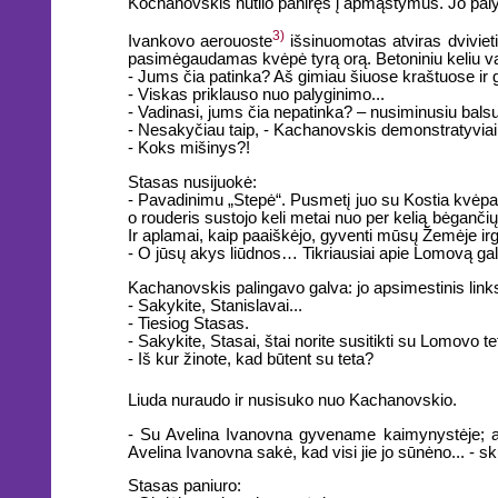
Kochanovskis nutilo paniręs į apmąstymus. Jo palyd
3)
Ivankovo aerouoste
išsinuomotas atviras dvivieti
pasimėgaudamas kvėpė tyrą orą. Betoniniu keliu važi
- Jums čia patinka? Aš gimiau šiuose kraštuose ir g
- Viskas priklauso nuo palyginimo...
- Vadinasi, jums čia nepatinka? – nusiminusiu balsu 
- Nesakyčiau taip, - Kachanovskis demonstratyviai
- Koks mišinys?!
Stasas nusijuokė:
- Pavadinimu „Stepė“. Pusmetį juo su Kostia kvėpa
o rouderis sustojo keli metai nuo per kelią bėgančių 
Ir aplamai, kaip paaiškėjo, gyventi mūsų Žemėje irgi
- O jūsų akys liūdnos… Tikriausiai apie Lomovą gal
Kachanovskis palingavo galva: jo apsimestinis li
- Sakykite, Stanislavai...
- Tiesiog Stasas.
- Sakykite, Stasai, štai norite susitikti su Lomovo tet
- Iš kur žinote, kad būtent su teta?
Liuda nuraudo ir nusisuko nuo Kachanovskio.
- Su Avelina Ivanovna gyvename kaimynystėje; aš
Avelina Ivanovna sakė, kad visi jie jo sūnėno... - s
Stasas paniuro: