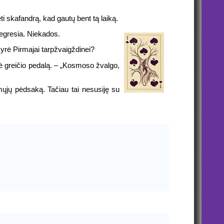
ti skafandrą, kad gautų bent tą laiką.
 negresia. Niekados.
kyrė Pirmajai tarpžvaigždinei?
dė greičio pedalą. – „Kosmoso žvalgo,
mųjų pėdsaką. Tačiau tai nesusiję su