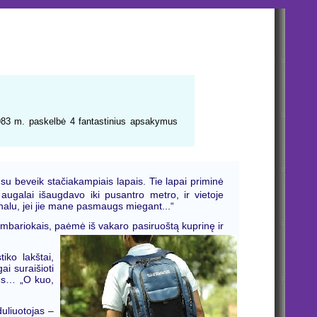
1983 m. paskelbė 4 fantastinius apsakymus
i su beveik stačiakampiais lapais. Tie lapai priminė
ugalai išaugdavo iki pusantro metro, ir vietoje
inalu, jei jie mane pasmaugs miegant...“
kambariokais, paėmė iš vakaro pasiruoštą kuprinę ir
iko lakštai,
ai suraišioti
ngus… „O kuo,
duliuotojas –