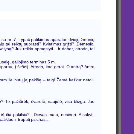
ris su nr. 7 – ypač patikimas aparatas dviejų žmonių
p tai reiktų suprasti? Kvietimas grįžti? ‚Dėmesio,
ejybą? Juk reikia apmąstyti – ir dabar, atrodo, tai
selę, galiojimo terminas 5 m.
sparnu, į šešėlį. Atrodo, kad gerai. O antrą? Antrą
p kam jie būtų ją pakišę – taigi Žemė kažkur netoli.
ė? Tik pažiūrėk, švarutė, naujutė, visa blizga. Jau
 iš čia pakilsiu?.. Dievas mato, nesinori. Atsakyti,
atiklus ir truputį psichas…