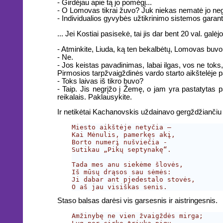
- Girdėjau apie tą jo pomėgį...
- O Lomovas tikrai žuvo? Juk niekas nematė jo ne
- Individualios gyvybės užtikrinimo sistemos garantij
... Jei Kostiai pasisekė, tai jis dar bent 20 val. ga
- Atminkite, Liuda, ką ten bekalbėtų, Lomovas buvo 
- Ne.
- Jos keistas pavadinimas, labai ilgas, vos ne toks
Pirmosios tarpžvaigždinės vardo starto aikštelėje p
- Toks laivas iš tikro buvo?
- Taip. Jis negrįžo į Žemę, o jam yra pastatytas 
reikalais. Paklausykite.
Ir netikėtai Kachanovskis uždainavo gergždžiančiu 
Miesto aikštėje netyčia –

Kai Mėnulis, pamerkęs akį,

Borto numerį nušviečia -

Sutikau „Pikų septynakę“.

Tada mes anu siekėme šlovės,

Iš mūsų drąsos sau sėmės:

Ji dabar ant pjedestalo stovės,

Staso balsas darėsi vis garsesnis ir aistringesnis.
Amžinybę ne vien žvaigždės mirga;
