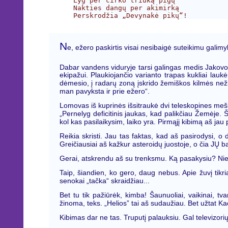
Lyg per cirko triuką pigų

Nakties dangų per akimirką

N
e, ežero paskirtis visai nesibaigė suteikimu galim
Dabar vandens viduryje tarsi galingas medis Jakovo
ekipažui. Plaukiojančio varianto trapas kukliai lauk
dėmesio, į radarų zoną įskrido žemiškos kilmės nežin
man pavyksta ir prie ežero“.
Lomovas iš kuprinės išsitraukė dvi teleskopines me
„Pernelyg deficitinis jaukas, kad palikčiau Žemėje. 
kol kas pasilaikysim, laiko yra. Pirmąjį kibimą aš jau p
Reikia skristi. Jau tas faktas, kad aš pasirodysi, o 
Greičiausiai aš kažkur asteroidų juostoje, o čia JŲ b
Gerai, atskrendu aš su trenksmu. Ką pasakysiu? Nie
Taip, šiandien, ko gero, daug nebus. Apie žuvį tikria
senokai „tačka“ skraidžiau...
Bet tu tik pažiūrėk, kimba! Šaunuoliai, vaikinai, tva
žinoma, teks. „Helios” tai aš sudaužiau. Bet užtat Ka
Kibimas dar ne tas. Truputį palauksiu. Gal televizorių 