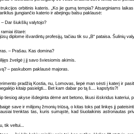
rukcijos orbitinis kateris. „Ko jie gumą tempia? Atsarginiams laikas 
iklius įjungiančio katerio ir abejingu balsu paklausė:
 – Dar šiukšlių valytojo?
 ramiai ištarė:
iš jūsų diplome išvardintų profesijų, tačiau tik su „B“ pataisa. Šulinių v
joras. – Prašau. Kas domina?
lijęs žvelgė į jį savo šviesiomis akimis.
ovą? – paskubom paklausė majoras.
imento pradžią Kostia, nu, Lomovas, liepė man sėsti į katerį ir pasitr
galėjo kitaip pasielgti... Bet kam dabar po tą š.... kapstytis?!
 kaip tiesiog akyse išdeginta dėmė ant betono, likusi išskridus kateriui,
igė save ir milijonų žmonių triūsą, o kitas toks pat linkęs jį pateisin
ausiai trenktas tas, kuris sumąstė, kad šiuolaikinis astronautas priv
tik veltui...