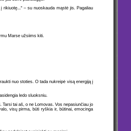
į rikiuotę...“ – su nuoskauda mąstė jis. Pagaliau
alymu Marse užsiims kiti.
aukti nuo stoties. O tada nukreipė visą energiją į
 pasidengia ledo sluoksniu.
ti. Tarsi tai aš, o ne Lomovas. Vos nepasiunčiau jo
alo, visų pirma, būti ryškia ir, būtinai, emocinga