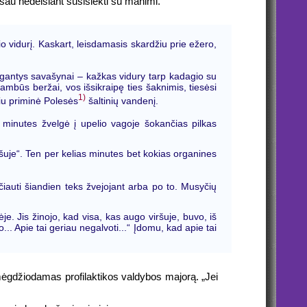
rašau nedelsiant susisiekti su manimi.
io vidurį. Kaskart, leisdamasis skardžiu prie ežero,
 augantys savašynai – kažkas vidury tarp kadagio su
tambūs beržai, vos išsikraipę ties šaknimis, tiesėsi
1)
iu priminė Polesės
šaltinių vandenį.
 minutes žvelgė į upelio vagoje šokančias pilkas
iršuje“. Ten per kelias minutes bet kokias organines
čiauti šiandien teks žvejojant arba po to. Musyčių
 Jis žinojo, kad visa, kas augo viršuje, buvo, iš
o... Apie tai geriau negalvoti...“ Įdomu, kad apie tai
p mėgdžiodamas profilaktikos valdybos majorą. „Jei