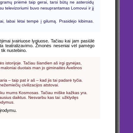
rogramų priėmė taip gerai, tarsi būtų ne asteroidų
s su televizoriumi buvo nesuprantamas Lomovui ir jį
, labai lėtai tempė į gilumą. Prasidėjo kibimas.
ėjimai įvairiuose lygiuose. Tačiau kai jam pasiūlė
yksta teatralizavimo. Žmonės neseniai vėl pamėgo
 tik nustebino.
 istorijoje. Tačiau šiandien aš irgi gynėjas,
, maloniai duotais man jo giminaitės Avelinos
aria – taip pat ir aš – kad jis tai padarė tyčia.
ežemiečių civilizacijos atstovai.
 mišku mums Kosmosas. Tačiau miške kažkas yra.
iausius daiktus. Nesvarbu kas tai: užklydęs
rodymus.
 įrodymu.