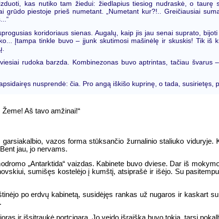
duoti, kas nutiko tam žiedui: žiedlapius tiesiog nudraskė, o taurę s
ai grūdo piestoje prieš numetant. „Numetant kur?!.. Greičiausiai sumai
..“
sprogusias koridoriaus sienas. Augalų, kaip jis jau senai suprato, bijot
o... Įtampa tinkle buvo – įjunk skutimosi mašinėlę ir skuskis! Tik iš k
ų.
viesiai rudoka barzda. Kombinezonas buvo aptrintas, tačiau švarus – 
r apsidairęs nusprendė: čia. Pro angą iškišo kuprinę, o tada, susirietęs, 
s, Žeme! Aš tavo amžinai!“
š garsiakalbio, vazos forma stūksančio žurnalinio staliuko viduryje.
Bent jau, jo nervams.
odromo „Antarktida“ vaizdas. Kabinete buvo dviese. Dar iš mokymos
ovskiui, sumišęs kostelėjo į kumštį, atsiprašė ir išėjo. Su pasite
ikštinėjo po erdvų kabinetą, susidėjęs rankas už nugaros ir kaskart s
.
as ir išsitraukė portcigarą. Jo veido išraiška buvo tokia, tarsi pokal