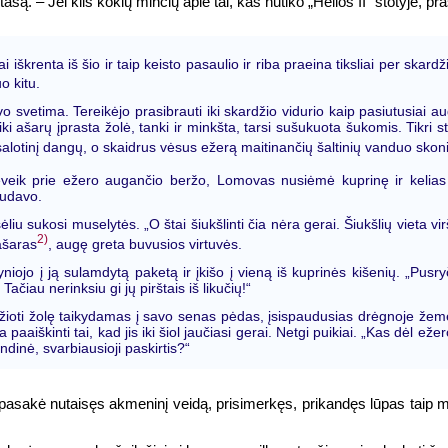
są. – Jei kils kokių minčių apie tai, kas nutiko „Helios II“ stotyje, p
škrenta iš šio ir taip keisto pasaulio ir riba praeina tiksliai per skardž
o kitu.
uvo svetima. Tereikėjo prasibrauti iki skardžio vidurio kaip pasiutusiai
i ašarų įprasta žolė, tanki ir minkšta, tarsi sušukuota šukomis. Tikri s
salotinį dangų, o skaidrus vėsus ežerą maitinančių šaltinių vanduo skon
 beveik prie ežero augančio beržo, Lomovas nusiėmė kuprinę ir kelias
audavo.
liu sukosi muselytės. „O štai šiukšlinti čia nėra gerai. Šiukšlių vieta v
2)
ašaras
, augę greta buvusios virtuvės.
iojo į ją sulamdytą paketą ir įkišo į vieną iš kuprinės kišenių. „Pusry
Tačiau nerinksiu gi jų pirštais iš likučių!“
i žolę taikydamas į savo senas pėdas, įsispaudusias drėgnoje žemėje.
paaiškinti tai, kad jis iki šiol jaučiasi gerai. Netgi puikiai. „Kas dėl ežer
indinė, svarbiausioji paskirtis?“
 tai pasakė nutaisęs akmeninį veidą, prisimerkęs, prikandęs lūpas tai