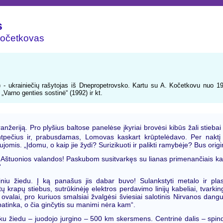
s
Kočetkovas
 - ukrainiečių rašytojas iš Dnepropetrovsko. Kartu su A. Kočetkovu nuo 
 „Varno genties sostinė“ (1992) ir kt.
anžeriją. Pro plyšius baltose panelėse įkyriai brovėsi kibūs žali stieba
tpečius ir, prabusdamas, Lomovas kaskart krūptelėdavo. Per naktį a
omis. „Įdomu, o kaip jie žydi? Surizikuoti ir palikti ramybėje? Bus orig
talo. Aštuonios valandos! Paskubom susitvarkęs su lianas primenančiais 
“
niu žiedu. Į ką panašus jis dabar buvo! Sulankstyti metalo ir plast
 krapų stiebus, sutrūkinėję elektros perdavimo linijų kabeliai, tvarking
ų ovalai, pro kuriuos smalsiai žvalgėsi šviesiai salotinis Nirvanos da
patinka, o čia ginčytis su manimi nėra kam“.
nišku žiedu – juodojo jurgino – 500 km skersmens. Centrinė dalis – spin