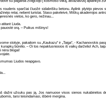
ovė su pagarba žvilgčiojo į kosmoso vilką, atvažiavusį aplankyti žu
s rouderis sparčiai čiuožė sidabrišku betonu. Aplink plytėjo pievos s
nėjo retai, nebent turistai. Staso pakeleivė, Miškų akademijos antroj
eresnės vietos, ko gero, nežinau...
atitarė Liuda.
 pauostė orą. – Puikus mišinys!
vome stotyje, pakaitom su „Kaukazu“ ir „Taiga“, - Kachanovskis pas
kurapkų būrelio. – Oi tos nepaklusniosios iš vaikų darželio! Ach, taip,
 nėra blogai!
vojate.
nksmumas Liudos neapgavo.
a...
 dažni užsuku pas ją. Jos namuose visos sienos nukabinėtos debe
kubomis, tarsi teisindamasi, išbėrė mergina.