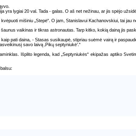
gyvo.
a yra lygiai 20 val. Tada - galas. O aš net nežinau, ar jis spėjo užsidė
lėjo kvėpuoti mišiniu „Stepė“. O jam, Stanislavui Kachanovskiui, tai jau
šaunus vaikinas ir tikras astronautas. Tarp kitko, kokią dainą jis pas
, kaip pati daina, - Stasas susikaupė, stipriau suėmė vairą ir paspau
asveikinusį savo laivą ‚Pikų septyniukė‘.“
paminklas. Išplito legenda, kad „Septyniukės“ ekipažas aptiko Sveti
balsu: