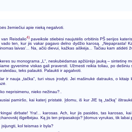
ybės žemiečiui apie nieką negalvoti.
4)
 van Reisdalio
paveiksle stiebėsi naujutėlis orbitinis PŠ serijos kate
ė vado ten, kur jis vakar pagavo delno dydžio karosą. „Nepaprasta! Kai
omas laivas‘... Na, ačiū dievui, kažkas aiškėja... Tačiau kam atidėti žv
škeres su monograma „L“, neskubėdamas apžiūrėjo jauką – sintetinę mu
Šiame gyvenime viskas gali praversti. Užmesti reikia toliau, po dešiniu 
raleidau, teks palaukti. Palaukti ir apgalvoti.
dar ir nauja „tačka“, turi visus įrodyti. Jei mašinukė datrauks, o kitai
azė.
ko neprisimenu, nieko nežinau?..
usiai pamiršo, kai katerį pristatė. Įdomu, iš kur JIE tą „tačką“ ištrauk
rkingai dirbate! Yra!... karosas. Ach, kur jis pasidės, tas karosas, kai
chanovskį išgelbėjau. Ką jis ten pripasakojo? Įdomus vyrukas, tik labai p
įsijungti, kol teismas ir byla?