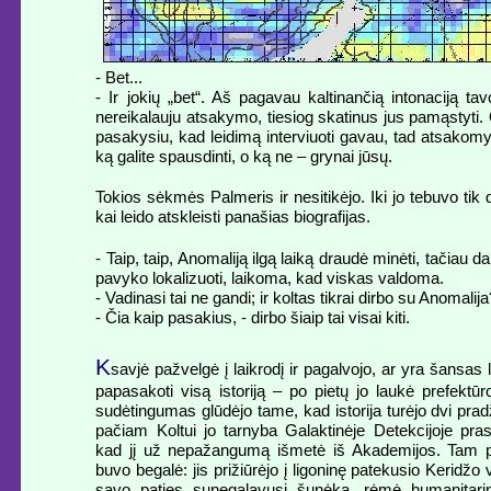
- Bet...
- Ir jokių „bet“. Aš pagavau kaltinančią intonaciją tav
nereikalauju atsakymo, tiesiog skatinus jus pamąstyti.
pasakysiu, kad leidimą interviuoti gavau, tad atsakomy
ką galite spausdinti, o ką ne – grynai jūsų.
Tokios sėkmės Palmeris ir nesitikėjo. Iki jo tebuvo tik d
kai leido atskleisti panašias biografijas.
- Taip, taip, Anomaliją ilgą laiką draudė minėti, tačiau da
pavyko lokalizuoti, laikoma, kad viskas valdoma.
- Vadinasi tai ne gandi; ir koltas tikrai dirbo su Anomalij
- Čia kaip pasakius, - dirbo šiaip tai visai kiti.
K
savjė pažvelgė į laikrodį ir pagalvojo, ar yra šansas 
papasakoti visą istoriją – po pietų jo laukė prefektūr
sudėtingumas glūdėjo tame, kad istorija turėjo dvi prad
pačiam Koltui jo tarnyba Galaktinėje Detekcijoje pras
kad jį už nepažangumą išmetė iš Akademijos. Tam p
buvo begalė: jis prižiūrėjo į ligoninę patekusio Keridžo 
savo paties sunegalavusį šunėką, rėmė humanitarin