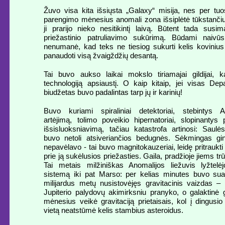
Žuvo visa kita išsiųsta „Galaxy“ misija, nes per tuo
parengimo mėnesius anomali zona išsiplėtė tūkstančiu
ji prarijo nieko nesitikintį laivą. Būtent tada susi
priežastinio patruliavimo sukūrimą. Būdami naivūs
nenumanė, kad teks ne tiesiog sukurti kelis kovinius
panaudoti visą žvaigždžių desantą.
Tai buvo aukso laikai mokslo tiriamajai gildijai, ka
technologiją apsiaustį. O kaip kitaip, jei visas Dep
biudžetas buvo padalintas tarp jų ir karinių!
Buvo kuriami spiraliniai detektoriai, stebintys A
artėjimą, tolimo poveikio hipernatoriai, slopinantys p
išsisluoksniavimą, tačiau katastrofa artinosi: Saulė
buvo netoli atsiveriančios bedugnės. Sėkmingas gi
nepavėlavo - tai buvo magnitokauzeriai, leidę pritrauk
prie ją sukėlusios priežasties. Gaila, pradžioje jiems trū
Tai metais milžiniškas Anomalijos liežuvis lyžtelė
sistemą iki pat Marso: per kelias minutes buvo sua
milijardus metų nusistovėjęs gravitacinis vaizdas – 
Jupiterio palydovų akimirksniu pranyko, o galaktinė 
mėnesius veikė gravitaciją prietaisais, kol į dingusi
vietą neatstūmė kelis stambius asteroidus.