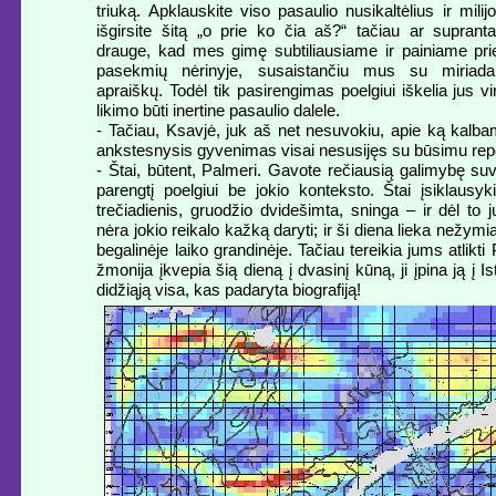
triuką. Apklauskite viso pasaulio nusikaltėlius ir milijo
išgirsite šitą „o prie ko čia aš?“ tačiau ar suprant
drauge, kad mes gimę subtiliausiame ir painiame prie
pasekmių nėrinyje, susaistančiu mus su miriada
apraiškų. Todėl tik pasirengimas poelgiui iškelia jus vi
likimo būti inertine pasaulio dalele.
- Tačiau, Ksavjė, juk aš net nesuvokiu, apie ką kalb
ankstesnysis gyvenimas visai nesusijęs su būsimu rep
- Štai, būtent, Palmeri. Gavote rečiausią galimybę su
parengtį poelgiui be jokio konteksto. Štai įsiklausyk
trečiadienis, gruodžio dvidešimta, sninga – ir dėl to 
nėra jokio reikalo kažką daryti; ir ši diena lieka nežymi
begalinėje laiko grandinėje. Tačiau tereikia jums atlikti 
žmonija įkvepia šią dieną į dvasinį kūną, ji įpina ją į Is
didžiąją visa, kas padaryta biografiją!