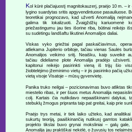
K
ol kūrė plačiajuostį magnitokauzerį, praėjo 10 m. – ir
lygino suardytas sritis apgyvendintuose pasauliuose. B
teoretikai prognozavo, kad užverti Anomaliją neįma
galima tik lokalizuoti. Žvaigždžių kariuomenė 
priežastingumu jau ties išorine riba, būtinai reikėjo išsk
su sudėtingu landšaftu likutinei Anomalijos daliai.
Viskas vyko griežtai pagal paskaičiavimus, opera
atliekama Jupiterio orbitoje, tačiau vienas Saulės burlai
Anomalijos veikimo sritį. Neaišku, kaip suveikė au
tačiau dideliame plote Anomalija pradėjo užsiverti. 
kapitonui reikėjo pasirinkti vieną iš trijų šio visa
žiobtelėjimo įžeminimo vietų – ir jis pasirinko pačią už
vietą visoje Visatoje – mūsų gyvenvietę.
Panika truko neilgai – pozicionavimas buvo atliktas tiks
miestelio ribas, ir per šiuos metus Anomalija nepasisli
colį. Kartais čia nutikdavo nepaaiškinami dalykai, t
stebuklų žmogus pripranta taip pat greitai, kaip prie su
Praėjo trys metai, ir tiek laiko užteko, kad analitikai 
sukurtų teoriją, paaiškinančią nutikusį gamtos katak
projekto tikslai buvo grynai moksliniai – galų gale,
Anomalija jau praktiškai nekėlė, o žuvusių tos nelaimė