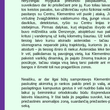
neryžtingai: mygtukai priešinosi paspaudimui, j
suveikdavo dar iki prisiliečiant prie jų. Kuo toliau laiva
tos keistos pasalos, tuo užtikrinčiau vyko fizikiniai reišk
pasitaręs su Centru, Klementino vėl puolė į ataką. J
viršutinę žvaigždėlėkio valdomumo ribą, įjungė visus
daviklius, detektorius, ryšio su Centru linijas i
stebėjimus. Pirmas dalykas, kurį ekipažas išvydo e
buvo milžiniška uola Denzeryje, atsiplėšusi nuo pak
kritusi į vandenyną už kelių kilometrų šiauriau. Už kel
tiesiog laivo kursu atsirado asteroidas – tačiau
skenograma neparodė jokių trajektorijų, kuriomis jis 
atsidurti – jis tiesiog išniro iš niekur. Asteroidas lėkė ties
Ir vėl, palikdamas tą pavojingą vietą, kai Klementin
pakeisti variklių dinamiką, jis pajuto žinomą traukos 
posūkyje, tačiau staiga visą laivą tarsi pakėlė ant m
bangos ir išmetė toli nuo pragariškos zonos.
Neaišku, ar dar ilgai būtų samprotavęs Klementin
paskutinę akimirką jo rankos pakilo prieš jo valią, at
paslaptingus kampuotus gestus ir vėl nudribo šalia k
laikui jų šeimininkui ortodoksaliu būdu išsprendusi
laisvės klausimą. Ir štai tada jis pagaliau suvokė, ka
priežastinės anomalijos zoną, suardančią priežasties
seką.