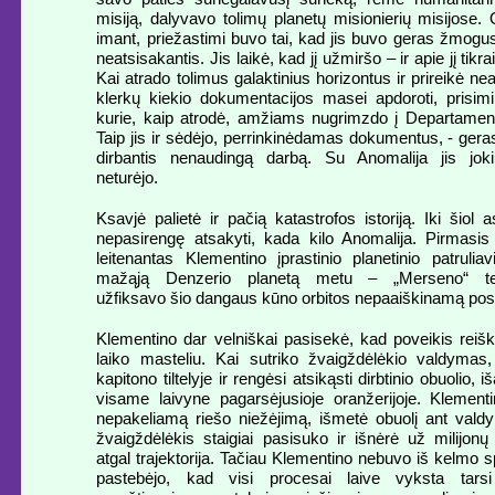
misiją, dalyvavo tolimų planetų misionierių misijose.
imant, priežastimi buvo tai, kad jis buvo geras žmogus
neatsisakantis. Jis laikė, kad jį užmiršo – ir apie jį tikr
Kai atrado tolimus galaktinius horizontus ir prireikė n
klerkų kiekio dokumentacijos masei apdoroti, prisimi
kurie, kaip atrodė, amžiams nugrimzdo į Departamen
Taip jis ir sėdėjo, perrinkinėdamas dokumentus, - ge
dirbantis nenaudingą darbą. Su Anomalija jis joki
neturėjo.
Ksavjė palietė ir pačią katastrofos istoriją. Iki šiol 
nepasirengę atsakyti, kada kilo Anomalija. Pirmasis 
leitenantas Klementino įprastinio planetinio patrulia
mažąją Denzerio planetą metu – „Merseno“ te
užfiksavo šio dangaus kūno orbitos nepaaiškinamą posl
Klementino dar velniškai pasisekė, kad poveikis reiš
laiko masteliu. Kai sutriko žvaigždėlėkio valdymas,
kapitono tiltelyje ir rengėsi atsikąsti dirbtinio obuolio, i
visame laivyne pagarsėjusioje oranžerijoje. Klementi
nepakeliamą riešo niežėjimą, išmetė obuolį ant valdy
žvaigždėlėkis staigiai pasisuko ir išnėrė už milijonų
atgal trajektorija. Tačiau Klementino nebuvo iš kelmo sp
pastebėjo, kad visi procesai laive vyksta tars