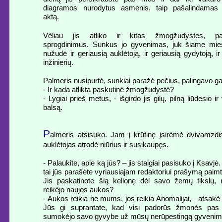
diagramos nurodytus asmenis, taip pašalindamas te
aktą.
Vėliau jis atliko ir kitas žmogžudystes, pa
sprogdinimus. Sunkus jo gyvenimas, juk šiame miest
nužudė ir geriausią auklėtoją, ir geriausią gydytoją, ir
inžinierių.
Palmeris nusipurtė, sunkiai paražė pečius, palingavo ga
- Ir kada atlikta paskutinė žmogžudystė?
- Lygiai prieš metus, - išgirdo jis gilų, pilną liūdesio i
balsą.
P
almeris atsisuko. Jam į krūtinę įsirėmė dvivamzdis
auklėtojas atrodė niūrius ir susikaupęs.
- Palaukite, apie ką jūs? – jis staigiai pasisuko į Ksavjė.
tai jūs parašėte vyriausiajam redaktoriui prašymą paimti
Jis paskatinote šią kelionę dėl savo žemų tikslų,
reikėjo naujos aukos?
- Aukos reikia ne mums, jos reikia Anomalijai, - atsakė
Jūs gi suprantate, kad visi padorūs žmonės pas
sumokėjo savo gyvybe už mūsų nerūpestingą gyvenim