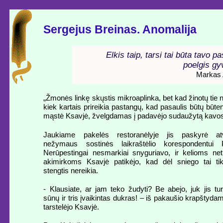
Sergejus Breinas. Anomalija
Elkis taip, tarsi tai būta tavo pa
poelgis gy
Markas 
„Žmonės linkę skųstis mikroaplinka, bet kad žinotų tie n
kiek kartais prireikia pastangų, kad pasaulis būtų būtent
mąstė Ksavjė, žvelgdamas į padavėjo sudaužytą kavos
Jaukiame pakelės restoranėlyje jis paskyrė at
nežymaus sostinės laikraštėlio korespondentui P
Nerūpestingai nesmarkiai snyguriavo, ir kelioms n
akimirkoms Ksavjė patikėjo, kad dėl sniego tai tik
stengtis nereikia.
- Klausiate, ar jam teko žudyti? Be abejo, juk jis tu
sūnų ir tris įvaikintas dukras! – iš pakaušio krapštyda
tarstelėjo Ksavjė.