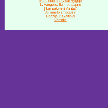
Marsiečio nuotykiai Rygoje
L. Vangelis. Iki ir po sapno
Į kur pakvietė Aelita?
Ar mąsto žmogus?
Poezija ir skaitiniai
Vartiklis