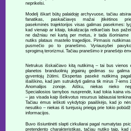
neprikelsi.
Modelį iškart būtų palaidoję archyvuose, tačiau atsir
fanatikas, paskaičiavęs mažai įtikėtinos priež
pasekminės trajektorijos visas galimas pasekmes: lyg
kad vienaip ar kitaip, lokalizacija retkarčiais bus paž
ne dažniau nei kartą per metus, ir tada išoriniame 
nutiks plataus mastelio tragedijos. Pirmasis nutikima
pusmečio po to pranešimo. Vyriausybei pavyko p
sprogimą terorizmui. Tačiau pranešimo ir pranešėjo ėmė
Netrukus išskaičiavo kitą nutikimą – tai bus vienos 
planetos branduolinių jėgainių gedimas su galim
gyventojų žūtimi. Ekspertas pasekė nutikimą pagal 
išaiškino, kad jam sutrukdyti galima tik mirus 7-iem
Anomalijos zonoje. Aišku, niekas nieko nepu
Specialiosios tarnybos nusprendė, kad tokia kaina vis
– jas visada kaip išeikvotus resursus labiausiai tenki
Tačiau ėmus ieškoti vykdytojo paaiškėjo, kad jo nėr
nesutiko – niekas iš turėjusių prieigą prie tokio pobūdž
informacijos.
Buvo išsiuntinėti slapti cirkuliarai pagal numatytas psi
pretendento charakteristikas, tačiau nutiko taip, kad