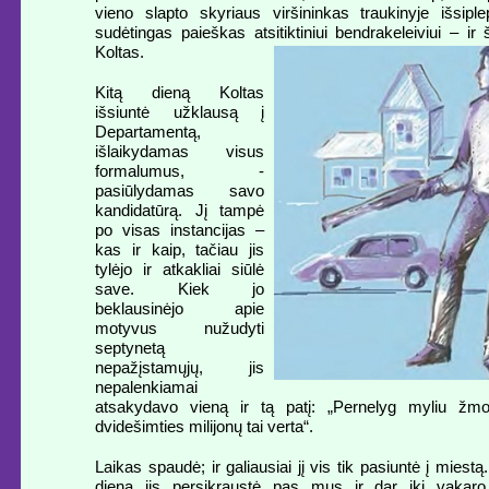
vieno slapto skyriaus viršininkas traukinyje išsiple
sudėtingas paieškas atsitiktiniui bendrakeleiviui – ir
Koltas.
Kitą dieną Koltas
išsiuntė užklausą į
Departamentą,
išlaikydamas visus
formalumus, -
pasiūlydamas savo
kandidatūrą. Jį tampė
po visas instancijas –
kas ir kaip, tačiau jis
tylėjo ir atkakliai siūlė
save. Kiek jo
beklausinėjo apie
motyvus nužudyti
septynetą
nepažįstamųjų, jis
nepalenkiamai
atsakydavo vieną ir tą patį: „Pernelyg myliu žm
dvidešimties milijonų tai verta“.
Laikas spaudė; ir galiausiai jį vis tik pasiuntė į miestą
dieną jis persikraustė pas mus ir dar iki vakaro