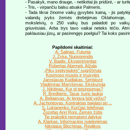
- Pasakyk, mano drauge, - netikėtai jis pridūrė, - ar turi
- Tris, - virpančiu balsu atsakė Palmeris.
- Tada tikrai žinome vaikų gyvybės kainą, - jis patylė
valandų įvyks žemės drebėjimas Oklahomoje,
moksleivių, o 250 vaikų bus palaidoti po vaikų
griuvėsiais. Arba trys tavo vaikai neteks tėčio. Atm
paklausiau jūsų, ar pasirengęs poelgiui? Tai koks pasir
Papildomi skaitiniai:
A. Šalinas. Futurija
J. Zyka. Nuosprendis
V. Baalis. Eksperimentas
Robertas Aberneti. Atžala
„Pikų septyniukės“ sugrįžimas
Kosmoso musės ir musytės
Jaroslavas Kudlakas. Simbiozė
Vladimiras Maryševas. Ekskursija
J. Nikitinas. Kur gi teisingumas?
R. Bredberis. Tasai, kuris laukia
A. Beliajevas. Ar lengva būti vėžiu?
A. Jachontovas. Kontraktas baigiasi po ...
S. Lukjanenko. Kurčias telefonas
Žozefas Anri Roni. Žemės žūtis
Tie prakeikti nematomi dalykai
A. Klarkas. Informacijos nutekėjimas
Nikolajus Blochinas. Replikos