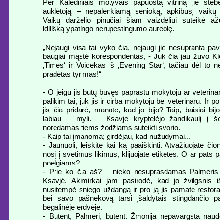
Per Kalėdiniais motyvais papuoštą vitriną jie stebė
auklėtoją – nepalenkiamą senioką, apkibusį vaikų
Vaikų darželio pinučiai šiam vaizdeliui suteikė až
idilišką ypatingo nerūpestingumo aureolę.
„Nejaugi visa tai vyko čia, nejaugi jie nesupranta pa
baugiai mąstė korespondentas, - Juk čia jau žuvo Kle
‚Times‘ ir Voicekas iš ‚Evening Star‘, tačiau dėl to 
pradėtas tyrimas!“
- O jeigu jis būtų buvęs paprastu mokytoju ar veterina
palikim tai, juk jis ir dirba mokytoju bei veterinaru. Ir p
jis čia pridarė, manote, kad jo bijo? Taip, baisiai bij
labiau – myli. – Ksavje kryptelėjo žandikaulį į šo
norėdamas tiems žodžiams suteikti svorio.
- Kaip tai įmanoma; girdėjau, kad nužudymai...
- Jaunuoli, leiskite kai ką paaiškinti. Atvažiuojate čion
nosį į svetimus likimus, klijuojate etiketes. O ar pats 
poelgiams?
- Prie ko čia aš? – nieko nesuprasdamas Palmeris 
Ksavjė. Akimirkai jam pasirodė, kad jo žvilgsnis 
nusitempė sniego uždangą ir pro ją jis pamatė restor
bei savo pašnekovą tarsi įšaldytais stingdančio pa
begalinėje erdvėje.
- Būtent, Palmeri, būtent. Žmonija nepavargsta nau