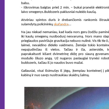
balsu.
- Iškrovimas baigtas prieš 2 min. – bukai pranešė elektron
laivo smegenys.
Buldozeris paklusniai nuleido kaušą.
Atvėriau spintos duris ir drebančiomis rankomis ištrauk
sulamdytą policininkų
skafandrą
...
Na jau niekad nemaniau, kad kada nors geru žodžiu paminė
iki kaulų smegenų nusibodusį nesvarumą. Nors mano slap
prieglaudos paviršiuje gravitacija nebuvo nulinė. Vis tik tie 0
laimei, nevaidino didelio vaidmens. Žemėje tokio kontein
nepajudinčiau iš vietos. Tačiau ir čia, asteroide, t
paprakaituoti kišant dvimetrinę dėžę pro siaurą gyvenam
modulio šliuzo angą. Už nugaros paslaugiai trynėsi robot
buldozeris, tačiau iš jo naudos buvo mažai.
Galiausiai, visai išsimušęs iš jėgų, įtempiau konteinerį į pi
kabiną ir nuo savęs nusitraukiau skaidrų šalmą.