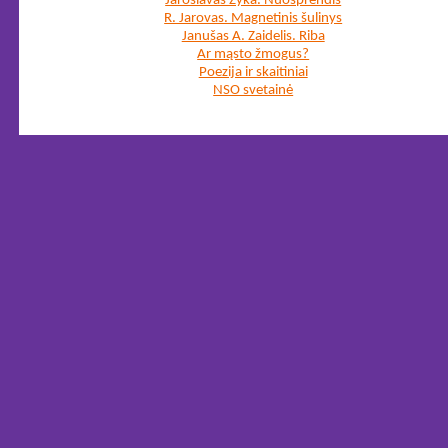
Jaroslavas Zyka. Nuosprendis
R. Jarovas. Magnetinis šulinys
Janušas A. Zaidelis. Riba
Ar mąsto žmogus?
Poezija ir skaitiniai
NSO svetainė