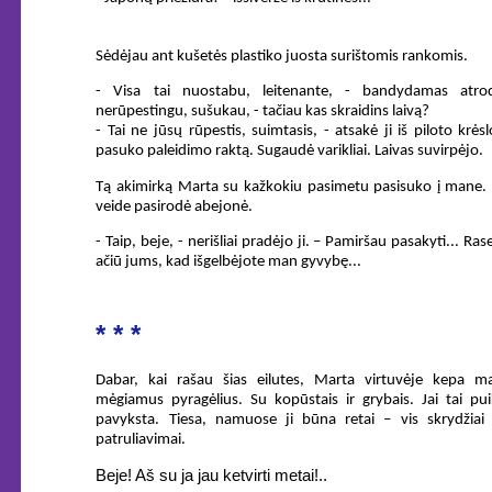
Sėdėjau ant kušetės plastiko juosta surištomis rankomis.
- Visa tai nuostabu, leitenante, - bandydamas atrod
nerūpestingu, sušukau, - tačiau kas skraidins laivą?
- Tai ne jūsų rūpestis, suimtasis, - atsakė ji iš piloto krėsl
pasuko paleidimo raktą. Sugaudė varikliai. Laivas suvirpėjo.
Tą akimirką Marta su kažkokiu pasimetu pasisuko į mane. 
veide pasirodė abejonė.
- Taip, beje, - nerišliai pradėjo ji. – Pamiršau pasakyti... Rase
ačiū jums, kad išgelbėjote man gyvybę...
* * *
Dabar, kai rašau šias eilutes, Marta virtuvėje kepa m
mėgiamus pyragėlius. Su kopūstais ir grybais. Jai tai pui
pavyksta. Tiesa, namuose ji būna retai – vis skrydžiai 
patruliavimai.
Beje! Aš su ja jau ketvirti metai!..