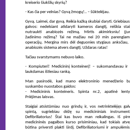
kreiserio šiukšlių skyrių?
- Kas čia per velnias? Gyvą žmogų!.. – šūktelėjau.
Gyvą. Laimei, dar gyvą. Reikia kažką skubiai daryti. Griebiaus
galvos: nedelsiant atidaryti kameros dangtį, reiškia stai
nutraukti anabiozės režimą. Mirtis akimirksniu! Įjun
žadinimo režimą? Tai ne mažiau nei 20 min parengiam
operacijų. Mergina mirs dėl deguonies stygiaus anksčiau,
anabiozės sistema atvers dangtį. Uždaras ratas!
Tačiau svarstymams nebuvo laiko.
- Kompiuteri! Medicininį konteinerį! – sukomandavau ir 
laukdamas ištiesiau ranką.
Man pasirodė, kad mano elektroninio menedžerio ba
suskambo nuostabos gaidos:
- Medicininis konteineris. Spinta nr.2, apatinė lenty
Priėjimas laisvas.
Staigiai atsistūmiau nuo grindų ir, vos netrinktelėjęs gal
spintą, sugriebiau dėžę su medicininiais instrumenta
Defibriliatorius! Štai kas buvo man reikalingas. Iš pir
medicininės pagalbos kurso prisiminiau, kad tokiais atve
būtina priversti plakti širdį. Defibriliatoriumi ir ampulėmi