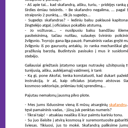
- Aš apie tai... kad skafandrą, aišku, turiu, - pridėjęs ranką 
širdies ėmiau teisintis. – Be skafandro negalima, ... pagal
straipsnio 2 punktą,... tik jis sugedęs...
- Sugedęs skafandras? – lediniu balsu paklausė kapitonas
žingtelėjo atgal, į oficialaus pokalbio atstumą.
- Jo vožtuvas... – nusilpusiu balsu bandžiau išleme
pasiteisinimą, tačiau nutilau, sulaukęs švininio policin
žvilgsnio. Tvyrojo gana ilga pauzė. Pamaininis vadas gręžė 
žvilgsniu iš po gauruotų antakių. Jo ranka mechaniškai gl
pražilusią barzdą. Budintysis pasisuko į mus ir susidomė
stebėjo.
Galiausiai griežtasis įstatymo sargas nutraukę užsitęsusią t
turėjusią, aišku, auklėjamąjį vaidmenį, ir tarė:
- Ką gi, pone Akofai, tenka konstatuoti, kad dukart pažei
instrukciją. Ir aš, kaip oficialus įstatymo atstovas ši
kosmoso sektoriuje, priėmiau tokį sprendimą...
Pajutau nemalonų jausmą pilvo plote.
- Mes jums išduosime vieną iš mūsų atsarginių
skafandrų
.
tęsė pamaininis vadas, - jūsų juk penktas numeris?
- Tikrai taip! – atsakiau neaišku iš kur paimtu kariniu tonu.
- Su juo išeisite į atvirą kosmosą ir suremontuosite gabarit
šviesas. Tikiuosi, jus to mokė. Skafandrą paliksime jums