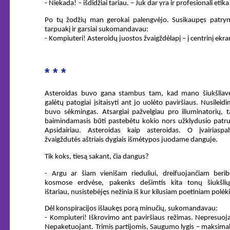
- Niekada! – išdidžiai tariau. – Juk dar yra ir profesionali etika
Po tų žodžių man gerokai palengvėjo. Susikaupęs patryn
tarpuakį ir garsiai sukomandavau:
- Kompiuteri! Asteroidų juostos žvaigždėlapį – į centrinį ekra
* * *
Asteroidas buvo gana stambus tam, kad mano šiukšliave
galėtų patogiai įsitaisyti ant jo uolėto paviršiaus. Nusileid
buvo sėkmingas. Atsargiai pažvelgiau pro iliuminatorių, t
baimindamasis būti pastebėtu kokio nors užklydusio patru
Apsidairiau. Asteroidas kaip asteroidas. O įvairiaspal
žvaigždutės aštriais dygiais išmėtypos juodame danguje.
Tik koks, tiesą sakant, čia dangus?
- Argu ar šiam vienišam rieduliui, dreifuojančiam berib
kosmose erdvėse, pakenks dešimtis kita tonų šiukšlių
ištariau, nusistebėjęs nežinia iš kur kilusiam poetiniam polėki
Dėl konspiracijos išlaukęs porą minučių, sukomandavau:
- Kompiuteri! Iškrovimo ant paviršiaus režimas. Nepresuoj
Nepaketuojant. Trimis partijomis, Saugumo lygis – maksima