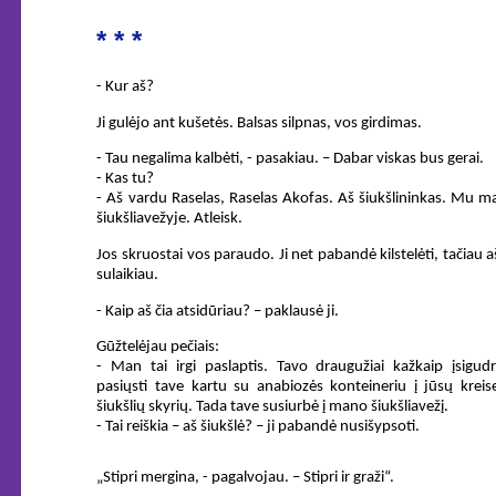
* * *
- Kur aš?
Ji gulėjo ant kušetės. Balsas silpnas, vos girdimas.
- Tau negalima kalbėti, - pasakiau. – Dabar viskas bus gerai.
- Kas tu?
- Aš vardu Raselas, Raselas Akofas. Aš šiukšlininkas. Mu 
šiukšliavežyje. Atleisk.
Jos skruostai vos paraudo. Ji net pabandė kilstelėti, tačiau a
sulaikiau.
- Kaip aš čia atsidūriau? – paklausė ji.
Gūžtelėjau pečiais:
- Man tai irgi paslaptis. Tavo draugužiai kažkaip įsigud
pasiųsti tave kartu su anabiozės konteineriu į jūsų kreis
šiukšlių skyrių. Tada tave susiurbė į mano šiukšliavežį.
- Tai reiškia – aš šiukšlė? – ji pabandė nusišypsoti.
„Stipri mergina, - pagalvojau. – Stipri ir graži“.