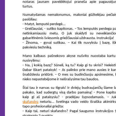
notaras jaunam paveldėtojui praneša apie pagausėjus
turtus.
Numatydamas nemalonumus, maloniai gūžtelėjau pečiais
pasiūliau:
- Matyt, lemputė perdegė...
- Greičiausiai, - sutiko kapitonas. – Tos lemputės perdega p
netinkamiausiu metu. O juk skaidyti su neveikiančio
gabaritinėmis šviesomis griežčiausiai uždrausta. Instrukcija!
- Žinoma, - gyvai sutikau. – Kai tik nuvyksiu į bazę, iš
pakviesiu techniką.
Mano kalbaus pašnekovo akyse nušvito nuostaba kartu
nusivylimu:
- Na, į kokią bazę? Sūneli, ką tu? Kaip gi tu skrisi? Neleist
Dabar iškart pataisyk! – Jis palinko prie mano ausies ir ka
šnabždesiu pridūrė. – O mes su budinčiuoju apsimesime, 
nieko nepastebėjome ir neišrašysime tau baudos.
Štai tau ir narvas su tigrais! Ir dviejų budraujančių šiame l
pakako, kad sudergtų visą darbo pamainą! - Pone kapito
kaip gi aš pataisysiu? - pradėjau šypsodamasis. – Juk
skafandro
neturiu... Svetinga vado veido išraiška akimirk
tapo profesionaliai griežta:
- Kaip tai, neturi skafandro? Pagal Saugumo instrukcijos
straipsnio 2 punktą...