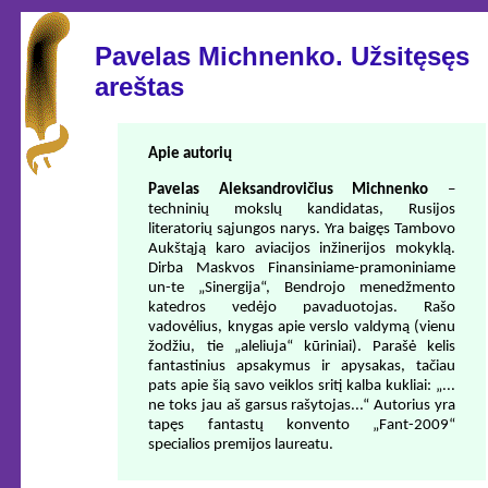
Pavelas Michnenko. Užsitęsęs
areštas
Apie autorių
Pavelas Aleksandrovičius Michnenko
–
techninių mokslų kandidatas, Rusijos
literatorių sąjungos narys. Yra baigęs Tambovo
Aukštąją karo aviacijos inžinerijos mokyklą.
Dirba Maskvos Finansiniame-pramoniniame
un-te „Sinergija“, Bendrojo menedžmento
katedros vedėjo pavaduotojas. Rašo
vadovėlius, knygas apie verslo valdymą (vienu
žodžiu, tie „aleliuja“ kūriniai). Parašė kelis
fantastinius apsakymus ir apysakas, tačiau
pats apie šią savo veiklos sritį kalba kukliai: „...
ne toks jau aš garsus rašytojas...“ Autorius yra
tapęs fantastų konvento „Fant-2009“
specialios premijos laureatu.