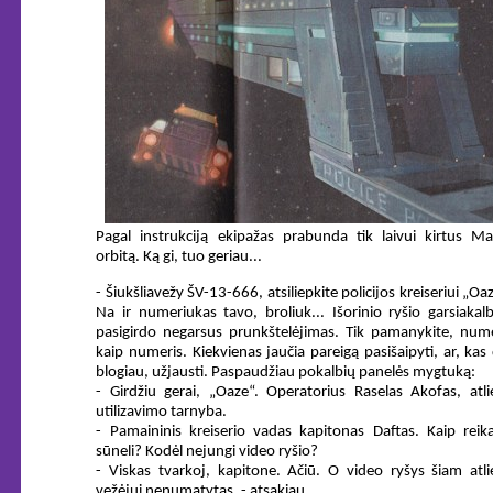
Pagal instrukciją ekipažas prabunda tik laivui kirtus Ma
orbitą. Ką gi, tuo geriau...
- Šiukšliavežy ŠV-13-666, atsiliepkite policijos kreiseriui „Oa
Na ir numeriukas tavo, broliuk... Išorinio ryšio garsiakal
pasigirdo negarsus prunkštelėjimas. Tik pamanykite, nume
kaip numeris. Kiekvienas jaučia pareigą pasišaipyti, ar, kas
blogiau, užjausti. Paspaudžiau pokalbių panelės mygtuką:
- Girdžiu gerai, „Oaze“. Operatorius Raselas Akofas, atl
utilizavimo tarnyba.
- Pamaininis kreiserio vadas kapitonas Daftas. Kaip reika
sūneli? Kodėl nejungi video ryšio?
- Viskas tvarkoj, kapitone. Ačiū. O video ryšys šiam atl
vežėjui nenumatytas, - atsakiau.