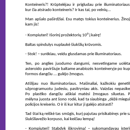
Konteineris?! Krūptelėjau ir prigludau prie iliuminatoriaus
kur čia atsirado konteineris? Ir kas tai, po velnių...
Man apšalo paširdžiai. Esu matęs tokius konteinerius. Žino
kam jis!
o
- Kompiuteri! Išorinį prožektorių 10
į kairę!
Baltas spindulys nuplaukė šiukšlių krūvomis.
- Stok! – surėkiau, veidu glusdamas prie iliuminatoriaus.
Ten, po anglies juodumo dangumi, nesvetingame uolėt
asteroido paviršiuje baltame anabiozės konteineryje po ku
formos dangčiu ... gulėjo žmogus.
Atšlijau nuo iliuminatoriaus. Mašinaliai, kažkokiu geneti
užprogramuotu judesiu, pasitryniau akis. Vaizdas nepasike
Po plastiko dangčiu aiškiai matėsi žmogaus siluetas. Pl
mėlyna juosta ant šono rodė, kad ta siaubinga „dėžė miegui
policijos kreiserio. O ir iš kur kitur ji galėjo atsirasti?
Tad štai ką reiškė tas smūgis, kurį pajutau prisikabinęs prie 
šiukšliavežio korpuso, kai keičiau lempą!
- Kompiuteri! Stabdyk iškrovimą! – sukomandavau isteri