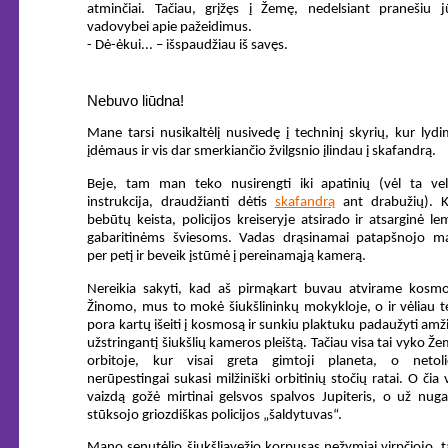
atminčiai. Tačiau, grįžęs į Žemę, nedelsiant pranešiu j
vadovybei apie pažeidimus.
- Dė-ėkui... – išspaudžiau iš savęs.
Nebuvo liūdna!
Mane tarsi nusikaltėlį nusivedę į techninį skyrių, kur lyd
įdėmaus ir vis dar smerkiančio žvilgsnio įlindau į skafandrą.
Beje, tam man teko nusirengti iki apatinių (vėl ta vel
instrukcija, draudžianti dėtis
skafandrą
ant drabužių). K
bebūtų keista, policijos kreiseryje atsirado ir atsarginė l
gabaritinėms šviesoms. Vadas drąsinamai patapšnojo m
per petį ir beveik įstūmė į pereinamąją kamerą.
Nereikia sakyti, kad aš pirmąkart buvau atvirame kosmo
Žinomo, mus to mokė šiukšlininkų mokykloje, o ir vėliau 
pora kartų išeiti į kosmosą ir sunkiu plaktuku padaužyti amž
užstringantį šiukšlių kameros pleištą. Tačiau visa tai vyko Ž
orbitoje, kur visai greta gimtoji planeta, o netoli
nerūpestingai sukasi milžiniški orbitinių stočių ratai. O čia 
vaizdą gožė mirtinai gelsvos spalvos Jupiteris, o už nug
stūksojo griozdiškas policijos „šaldytuvas“.
Mano senutėlio šiukšliavežio korpusas nežymiai virpčiojo, t