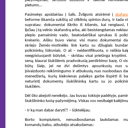
pažymėjimas, skrydžio užduotis ir talonai nemokami
pietums...
Pasimetęs apsidairiau į šalis. Žvilgsnis atsirėmė į
skafan
beforme iškamša sukištą už stiklinių spintos durų. Ir tada v
supratau: dokumentai iškrito iš kišenės, kai rengiausi, 
lįsčiau į tą velnio skafandrą arba, aki besistengdamas neklau
plepio pamaininio vado, beatodairiškai sprukau iš polici
kreiserio. Aišku buvo viena: visi mano dokumentai da
skriejo Žemės-motinėlės link kartu su džiugiais bundan
policininkų šūksniais. O aš – neidentifikuota, o reiškia kai
neegzistuojanti būtybė, - skridau visai priešinga kryptimi.
seną, kiaurai šiukšlėmis pradvokusią perdirbimo bazę. O vi
būtų šiaip, jei ne dvi dešimtys apsunkusių nuo s
įsivaizduoto reikšmingumo ir atbukusių nuo nuobodaus da
menedžerių, kurių kiekvienas palaikys garbe išspirti iš b
neturintį dokumentų šiukšlininką kartu su jo policini
šiukšlėm.
Dėl šito abejoti nereikėjo. Jau buvau tokioje padėtyje, pami
šiukšlininko lustą-pažymėjimą. Viskas vos nesibaigė kalėjimu
- Ir ką man dabar daryti?! – šūktelėjau.
Borto kompiuteris, nenusibosdamas laukdamas m
komandų balsu, atbubėjo atsakydamas: