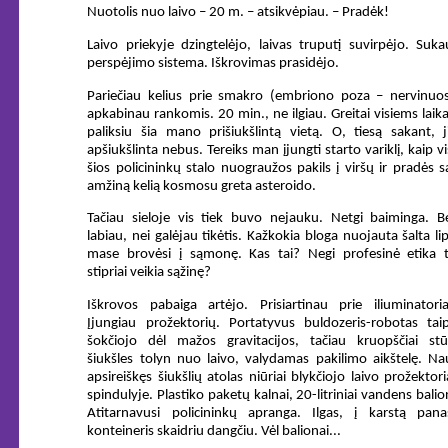
Nuotolis nuo laivo – 20 m. – atsikvėpiau. – Pradėk!
Laivo priekyje dzingtelėjo, laivas truputį suvirpėjo. Suk
perspėjimo sistema. Iškrovimas prasidėjo.
Pariečiau kelius prie smakro (embriono poza – nervinuosi
apkabinau rankomis. 20 min., ne ilgiau. Greitai visiems lai
paliksiu šia mano prišiukšlintą vietą. O, tiesą sakant, j
apšiukšlinta nebus. Tereiks man įjungti starto variklį, kaip v
šios policininkų stalo nuograužos pakils į viršų ir pradės 
amžiną kelią kosmosu greta asteroido.
Tačiau sieloje vis tiek buvo nejauku. Netgi baiminga. Be
labiau, nei galėjau tikėtis. Kažkokia bloga nuojauta šalta li
mase brovėsi į sąmonę. Kas tai? Negi profesinė etika t
stipriai veikia sąžinę?
Iškrovos pabaiga artėjo. Prisiartinau prie iliuminatoria
Įjungiau prožektorių. Portatyvus buldozeris-robotas taip
šokčiojo dėl mažos gravitacijos, tačiau kruopščiai st
šiukšles tolyn nuo laivo, valydamas pakilimo aikštelę. Na
apsireiškęs šiukšlių atolas niūriai blykčiojo laivo prožektor
spindulyje. Plastiko paketų kalnai, 20-litriniai vandens balio
Atitarnavusi policininkų apranga. Ilgas, į karstą pana
konteineris skaidriu dangčiu. Vėl balionai...