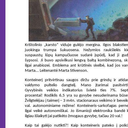
Krištolinio „karsto“ viduje gulėjo mergina. Ilgos blakstie
juokinga trumpa šukuosena. Nežymios raukšlelės kie
suspaustų lūpų kampučiuose sudarė įspūdį, kad ji gudr
šypsosi. Ji buvo apsivilkusi lengvą baltą kombinezoną, sk
ilgai anabiozei. Emblema ant krūtinės skelbė, kad jos va
Marta... Leitenantė Marta Stivenson.
Konteinerį pritvirtinau saugos diržu prie grindų ir atida
valdymo pultelio dangtelį. Mano įtarimai pasitvirti
Gyvybinės veiklos indikatorius švietė ties 7%. Sept
procentai! Rodiklis 6,5 yra su gyvybe nesuderinama būse
Žvilgtelėjau į taimerį – 3 m4n. stacionaraus veikimo ir bevei
val. autonominiame režime! Konteineris-sarkofagas perne
ilgai veikė autonomiškai. Jo išmanioji elektronika bandė
ilgiau išlaikyti jai patikėto žmogaus gyvybę, tačiau 20 val.!
Kaip tai galėjo nutikti?! Kaip konteineris pateko į polic