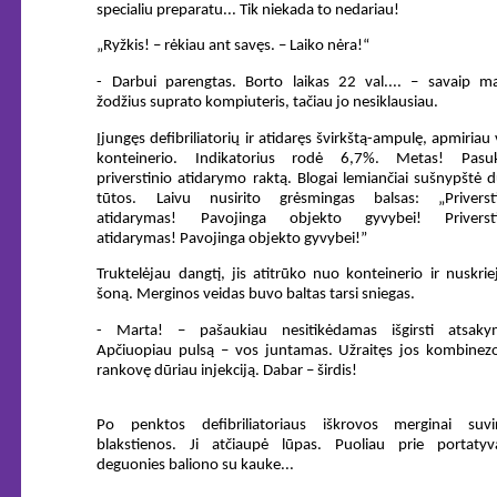
specialiu preparatu... Tik niekada to nedariau!
„Ryžkis! – rėkiau ant savęs. – Laiko nėra!“
- Darbui parengtas. Borto laikas 22 val.... – savaip m
žodžius suprato kompiuteris, tačiau jo nesiklausiau.
Įjungęs defibriliatorių ir atidaręs švirkštą-ampulę, apmiriau 
konteinerio. Indikatorius rodė 6,7%. Metas! Pasu
priverstinio atidarymo raktą. Blogai lemiančiai sušnypštė 
tūtos. Laivu nusirito grėsmingas balsas: „Priversti
atidarymas! Pavojinga objekto gyvybei! Priversti
atidarymas! Pavojinga objekto gyvybei!”
Truktelėjau dangtį, jis atitrūko nuo konteinerio ir nuskrie
šoną. Merginos veidas buvo baltas tarsi sniegas.
- Marta! – pašaukiau nesitikėdamas išgirsti atsaky
Apčiuopiau pulsą – vos juntamas. Užraitęs jos kombinez
rankovę dūriau injekciją. Dabar – širdis!
Po penktos defibriliatoriaus iškrovos merginai suvi
blakstienos. Ji atčiaupė lūpas. Puoliau prie portatyv
deguonies baliono su kauke...