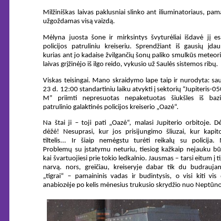
Milžiniškas laivas paklusniai slinko ant iliuminatoriaus, pa
užgoždamas visą vaizdą.
Mėlyna juosta šone ir mirksintys švyturėliai išdavė jį e
policijos patruliniu kreiseriu. Sprendžiant iš gausių įda
kurias ant jo kadaise žvilgančių šonų paliko smulkūs meteori
laivas grįžinėjo iš ilgo reido, vykusio už Saulės sistemos ribų.
Viskas teisingai. Mano skraidymo lape taip ir nurodyta: sa
23 d. 12:00 standartiniu laiku atvykti į sektorių “Jupiteris-0
M” priimti nepresuotas nepaketuotas šiukšles iš bazi
patrulinio galaktinės policijos kreiserio „Oazė“.
Na štai ji – toji pati „Oazė“, malasi Jupiterio orbitoje. D
dėžė! Nesuprasi, kur jos prisijungimo šliuzai, kur kapit
tiltelis... Ir šiaip nemėgstu turėti reikalų su policija.
Problemų su įstatymu neturiu, tiesiog kažkaip nejauku bū
kai švartuojiesi prie tokio ledkalnio. Jausmas – tarsi eitum į t
narvą. nors, greičiau, kreiseryje dabar tik du budraujan
„tigrai“ – pamaininis vadas ir budintysis, o visi kiti vis
anabiozėje po kelis mėnesius trukusio skrydžio nuo Neptūn