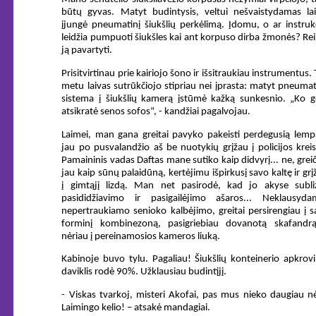
būtų gyvas. Matyt budintysis, veltui nešvaistydamas lai
įjungė pneumatinį šiukšlių perkėlimą. Įdomu, o ar instruk
leidžia pumpuoti šiukšles kai ant korpuso dirba žmonės? Re
ją pavartyti.
Prisitvirtinau prie kairiojo šono ir išsitraukiau instrumentus.
metu laivas sutrūkčiojo stipriau nei įprasta: matyt pneuma
sistema į šiukšlių kamerą įstūmė kažką sunkesnio. „Ko g
atsikratė senos sofos“, - kandžiai pagalvojau.
Laimei, man gana greitai pavyko pakeisti perdegusią lemp
jau po pusvalandžio aš be nuotykių grįžau į policijos kreis
Pamaininis vadas Daftas mane sutiko kaip didvyrį... ne, grei
jau kaip sūnų palaidūną, kertėjimu išpirkusį savo kaltę ir grį
į gimtąjį lizdą. Man net pasirodė, kad jo akyse subli
pasididžiavimo ir pasigailėjimo ašaros... Neklausyda
nepertraukiamo senioko kalbėjimo, greitai persirengiau į 
forminį kombinezoną, pasigriebiau dovanotą skafandrą
nėriau į pereinamosios kameros liuką.
Kabinoje buvo tylu. Pagaliau! Šiukšlių konteinerio apkro
daviklis rodė 90%. Užklausiau budintįjį.
- Viskas tvarkoj, misteri Akofai, pas mus nieko daugiau n
Laimingo kelio! – atsakė mandagiai.