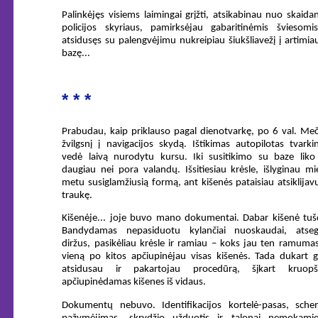
Palinkėjęs visiems laimingai grįžti, atsikabinau nuo skaida
policijos skyriaus, pamirksėjau gabaritinėmis šviesomis
atsidusęs su palengvėjimu nukreipiau šiukšliavežį į artimia
bazę...
* * *
Prabudau, kaip priklauso pagal dienotvarkę, po 6 val. Me
žvilgsnį į navigacijos skydą. Ištikimas autopilotas tvarki
vedė laivą nurodytu kursu. Iki susitikimo su baze liko
daugiau nei pora valandų. Išsitiesiau krėsle, išlyginau m
metu susiglamžiusią formą, ant kišenės pataisiau atsiklijav
traukę.
Kišenėje... joje buvo mano dokumentai. Dabar kišenė tušč
Bandydamas nepasiduotu kylančiai nuoskaudai, atseg
diržus, pasikėliau krėsle ir ramiau – koks jau ten ramuma
vieną po kitos apčiupinėjau visas kišenės. Tada dukart gi
atsidusau ir pakartojau procedūrą, šįkart kruopšč
apčiupinėdamas kišenes iš vidaus.
Dokumentų nebuvo. Identifikacijos kortelė-pasas, sche