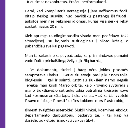
- Klausimas nekonkretus. Prašau performuluoti.
Gerai, kad kompiuteris nereaguoja į jam nežinomus žodži
Kitaip tiesiog susviltų nuo beviltiškų pastangų iššifruoti
aukštos meninės reikšmės idiomas, kurias visa gerkle rėk
paskutiniąsias 20 min.
Kiek aprimęs (audiogimnastika visada man padėdavo toki
situacijose), su kojomis susirioglinau į piloto krėslą, 
pabandžiau sveikai pagalvoti.
Man tai sekėsi ne kaip, ypač tada, kai prisimindavau pamain
vado Dafto priekaištingą žvilgsnį ir žilą barzdą.
- Be dokumentų skristi į bazę nėra jokios prasmės
samprotavau balsu. – Geriausiu atveju pasiųs kur nors tolia
blogiesniu – gali ir suimti. Grįžti su šiukšlėm namo negal
Tereikia man kirsti Marso orbitą, kaip krovinio švyturėlis 
mano šiukšliavežio sutrauks tokią patrulinių kreiserių gov
kad kosmose ankšta taps. Lieka viena... – aš karčiai vyptel
iš savo minčių, - išmesti šiukšles kokiame nors iš asteroidų.
Išmesti žvaigždes asteroide! Šiukšlininkui, kosminės ekolog
departamento darbuotojui, padaryti tai, - tai kaip va
darželio auklėtojui išmokyti vaikus rūkyti.