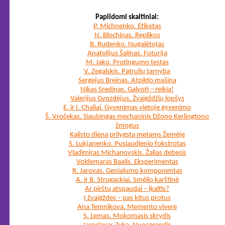
Papildomi skaitiniai:
P. Michnenko. Etiketas
N. Blochinas. Replikos
B. Rudenko. Nugalėtojas
Anatolijus Šalinas. Futurija
M. Jako. Protingumo testas
V. Zegalskis. Patrulių tarnyba
Sergejus Breinas. Atpildo mašina
Nikas Sredinas. Galvoti – reikia!
Valerijus Gvozdėjus. Žvaigždžių lopšys
E. ir I. Chaliai. Gyvenimas vietoje gyvenimo
Š. Vročekas. Siaubingas mechaninis Džono Kerlingtono
žmogus
Kalisto diena prilygsta metams Žemėje
S. Lukjanenko. Pusiaudienio fokstrotas
Vladimiras Michanovskis. Žalias debesis
Voldemaras Baalis. Eksperimentas
R. Jarovas. Genialumo komponentas
A. ir B. Strugackiai. Smėlio karštinė
Ar pirštų atspaudai – įkaltis?
Į žvaigždes – pas kitus protus
Ana Temnikova. Memento vivere
S. Lemas. Mokomasis skrydis