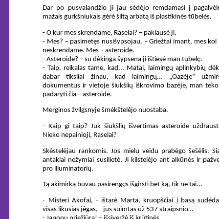
Dar po pusvalandžio ji jau sėdėjo remdamasi į pagalvėlę
mažais gurkšniukais gėrė šiltą arbatą iš plastikinės tūbelės.
- O kur mes skrendame, Raselai? – paklausė ji.
- Mes? – pasimetęs nusišypsojau. – Griežtai imant, mes kol
neskrendame. Mes – asteroide.
- Asteroide? – su dėkinga šypsena ji ištiesė man tūbelę.
- Taip, reikalas tame, kad... Matai, laimingų aplinkybių dėk
dabar tiksliai žinau, kad laimingų... „Oazėje“ užmir
dokumentus ir vietoje šiukšlių iškrovimo bazėje, man teko
padaryti čia – asteroide.
Merginos žvilgsnyje šmėkštelėjo nuostaba.
- Kaip gi taip? Juk šiukšlių išvertimas asteroide uždraus
Nieko nepainioji, Raselai?
Skėstelėjau rankomis. Jos mielu veidu prabėgo šešėlis. Si
antakiai nežymiai susilietė. Ji kilstelėjo ant alkūnės ir pažv
pro iliuminatorių.
Tą akimirką buvau pasirengęs išgirsti bet ką, tik ne tai...
- Misteri Akofai, - ištarė Marta, kruopščiai į basą sudė
visas likusias jėgas, - jūs suimtas už 537 straipsnio…
- Japonų priežiūra! – išsiveržė iš krūtinės...