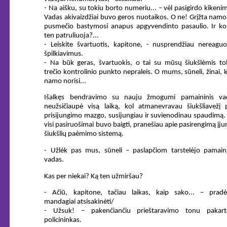
- Na aišku, su tokiu borto numeriu... – vėl pasigirdo kikeni
Vadas akivaizdžiai buvo geros nuotaikos. O ne! Grįžta nam
pusmečio bastymosi anapus apgyvendinto pasaulio. Ir ko 
ten patruliuoja?...
- Leiskite švartuotis, kapitone, - nusprendžiau nereaguo
špilkiavimus.
- Na būk geras, švartuokis, o tai su mūsų šiukšlėmis tol
trečio kontrolinio punkto nepraleis. O mums, sūneli, žinai, 
namo norisi...
Išalkęs bendravimo su nauju žmogumi pamaininis va
neužsičiaupė visą laiką, kol atmanevravau šiukšliavežį p
prisijungimo mazgo, susijungiau ir suvienodinau spaudimą.
visi pasiruošimai buvo baigti, pranešiau apie pasirengimą įju
šiukšlių paėmimo sistemą.
- Užlėk pas mus, sūneli – paslapčiom tarstelėjo pamaini
vadas.
Kas per niekai? Ką ten užmiršau?
- Ačiū, kapitone, tačiau laikas, kaip sako... – pradė
mandagiai atsisakinėti/
- Užsuk! – pakenčiančiu prieštaravimo tonu pakart
policininkas.