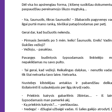
Dėl visa ko apsirengiau forma, į kišenę susikišau dokumentu
paspaudžiau pereinamojo šliuzo mygtuką...
- Na, šaunuolis, tikras šaunuolis! – žilabarzdis pagyvenęs v
ilgai purtė mano ranką, tėviškai patapšnodamas per petį.
Gerai dar, kad bučiuotis nelenda.
- Pirmasis žemietis po 5 mėn. kelio! Šaunuolis. Erelis! Vadin
šiukšles vežioji?
- Vežioju, - pasakiau.
Pavargęs budintysis šypsodamasis linktelėjo m
nepakildamas nu savo pulto.
- Tai gerai, kad vežioji. Reikalingas dalykas, - nenutilo vada
tik štai netvarka tavo laive. Netvarka.
Nustebęs kilstelėjau antakius ir pabandžiau delikač
išsilaisvinti iš sulaukėjusio per ilgą skrydį vado.
- Priekinis kairysis gabaritinis žibintas... – iš lai
šypsodamasis man pamerkė akį.
- Ką priekinis kairysis?... – perklausiau.
- Nedega! – džiugiai užbaigė vadas. Iš šalies galėjo atrodyti,