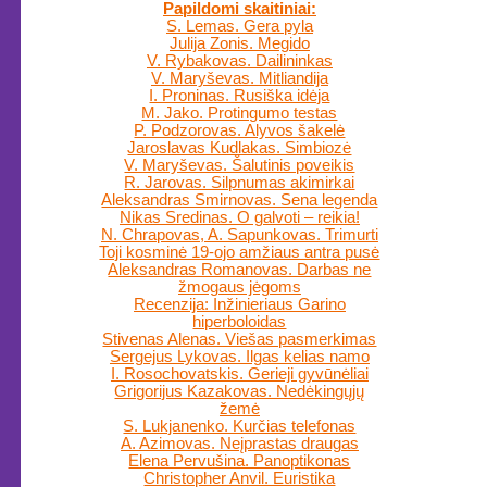
Papildomi skaitiniai:
S. Lemas. Gera pyla
Julija Zonis. Megido
V. Rybakovas. Dailininkas
V. Maryševas. Mitliandija
I. Proninas. Rusiška idėja
M. Jako. Protingumo testas
P. Podzorovas. Alyvos šakelė
Jaroslavas Kudlakas. Simbiozė
V. Maryševas. Šalutinis poveikis
R. Jarovas. Silpnumas akimirkai
Aleksandras Smirnovas. Sena legenda
Nikas Sredinas. O galvoti – reikia!
N. Chrapovas, A. Sapunkovas. Trimurti
Toji kosminė 19-ojo amžiaus antra pusė
Aleksandras Romanovas. Darbas ne
žmogaus jėgoms
Recenzija: Inžinieriaus Garino
hiperboloidas
Stivenas Alenas. Viešas pasmerkimas
Sergejus Lykovas. Ilgas kelias namo
I. Rosochovatskis. Gerieji gyvūnėliai
Grigorijus Kazakovas. Nedėkingųjų
žemė
S. Lukjanenko. Kurčias telefonas
A. Azimovas. Neįprastas draugas
Elena Pervušina. Panoptikonas
Christopher Anvil. Euristika