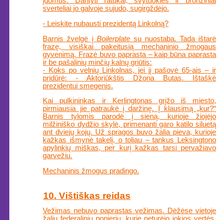
įdomus. Dantyti ratukai, švytuoklės ir bronziniai
sverteliai jo galvoje sujudo, sugirgždėjo.
- Leiskite nubausti prezidentą Linkolną?
Barnis žvelgė į
Boilerplate
su nuostaba. Tada ištarė
frazę, visiškai pakeitusią mechaninio žmogaus
gyvenimą. Frazė buvo paprasta – kaip būna paprasta
ir be pašalinių minčių kalnų griūtis:
- Koks po velnių Linkolnas, jei jį pašovė 65-ais – ir
pridūrė: - Aktoriūkštis Džona Butas. Ištaškė
prezidentui smegenis.
Kai pulkininkas ir Kerlingtonas grįžo iš miesto,
pirmiausia jie patraukė į daržinę. Į klausimą „kur?“
Barnis tylomis parodė į sieną, kurioje žiojėjo
milžiniško dydžio skylė, primenanti garo katilo siluetą
ant dviejų kojų. Už spragos buvo žalia pieva, kurioje
kažkas išmynė takelį, o toliau – tankus Leksingtono
apylinkių miškas, per kurį kažkas tarsi pervažiavo
garvežiu.
Mechaninis žmogus pradingo.
10. Vištiškas reidas
Vežimas nebuvo paprastas vežimas. Dėžėse vietoje
žalių federalinių popierių, kurie neturėjo jokios vertės,