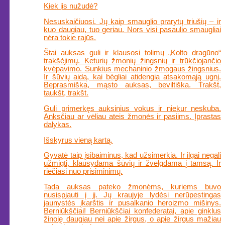
Kiek jis nužudė?
Nesuskaičiuosi. Jų kaip smauglio prarytų triušių – ir
kuo daugiau, tuo geriau. Nors visi pasaulio smaugliai
nėra tokie rajūs.
Štai auksas guli ir klausosi tolimų „Kolto dragūno“
trakšėjimų. Keturių žmonių žingsnių ir trūkčiojančio
kvėpavimo. Sunkius mechaninio žmogaus žingsnius.
Ir šūvių aidą, kai bėgliai atidengia atsakomąją ugnį.
Beprasmiška, mąsto auksas, beviltiška. Trakšt,
taukšt, trakšt.
Guli primerkęs auksinius vokus ir niekur neskuba.
Anksčiau ar vėliau ateis žmonės ir pasiims. Įprastas
dalykas.
Išskyrus vieną kartą.
Gyvatė taip įsibaiminus, kad užsimerkia. Ir ilgai negali
užmigti, klausydama šūvių ir žvelgdama į tamsą. Ir
riečiasi nuo prisiminimų.
Tada auksas pateko žmonėms, kuriems buvo
nusispjauti į jį. Jų kraujyje lydėsi nerūpestingas
jaunystės įkarštis ir pusalkanio heroizmo mišinys.
Berniūkščiai! Berniūkščiai konfederatai, apie ginklus
žinoję daugiau nei apie žirgus, o apie žirgus mažiau