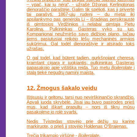
– ypač, kai jų nėra“, - užrašė Džonas Kerlingtonas
dienoraščio paraštėje. Galim tik spėlioti, kas jį privertė
tai parašyti. 1867-ųjų rudenį – du metai iki
apsilankymo pas generolą Li – išradėjas persikraustė
iš gimtosios Virdžinijos į nelabai gimtąją Pietų
Karoliną. Pulkininkas Gasteras vyko su juo.
Kompanionai neužmiršo savo didžiojo plano, tačiau
jiems pasiutusiai reikėjo lėšų mechaninės armijos
sukūrimui. Gal todėl dienoraštyje ir atsirado toks
užrašas.
O gal todėl, kad būtent tądien, gurkšnojant cheresą,
kramtant cigarą ir juokiantis, pulkininkas Gasteras
papasakojo apie vištišką reidą. Tuo metu
Boilerplate
į
stalą tiekė negudrų naminį maistą.
12. Žmogus šakalo veidu
Ištįsusiu ir geltonu, tarsi nuo nevirškinančio skrandžio.
Apvali juoda skrybėlė. Jisai jau buvo pasirodęs prieš
mus, kad iškart prapultų – nors iš tikrų mūsų
pasakojime jo rolė svarbi.
Nedis Tvistedas stovėjo prie dėžių su karine
markiruote, o prieš jį stovėjo Holdenas O‘Brajenas.
Trečia trikampio viršūnė -
Boilerplate
.