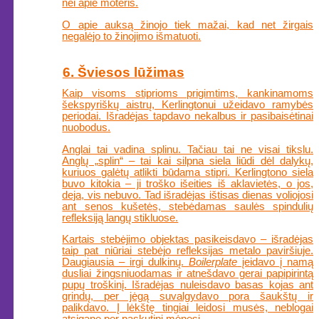
nei apie moteris.
O apie auksą žinojo tiek mažai, kad net žirgais
negalėjo to žinojimo išmatuoti.
6. Šviesos lūžimas
Kaip visoms stiprioms prigimtims, kankinamoms
šekspyriškų aistrų, Kerlingtonui užeidavo ramybės
periodai. Išradėjas tapdavo nekalbus ir pasibaisėtinai
nuobodus.
Anglai tai vadina splinu. Tačiau tai ne visai tikslu.
Anglų „splin“ – tai kai silpna siela liūdi dėl dalykų,
kuriuos galėtų atlikti būdama stipri. Kerlingtono siela
buvo kitokia – ji troško išeities iš aklavietės, o jos,
deja, vis nebuvo. Tad išradėjas ištisas dienas voliojosi
ant senos kušetės, stebėdamas saulės spindulių
refleksiją langų stikluose.
Kartais stebėjimo objektas pasikeisdavo – išradėjas
taip pat niūriai stebėjo refleksijas metalo paviršiuje.
Daugiausia – irgi dulkinų.
Boilerplate
įeidavo į namą
dusliai žingsniuodamas ir atnešdavo gerai papipirintą
pupų troškinį. Išradėjas nuleisdavo basas kojas ant
grindų, per jėgą suvalgydavo pora šaukštų ir
palikdavo. Į lėkštę tingiai leidosi musės, neblogai