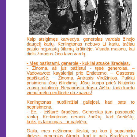
Kaip atsigimęs karvedys, generolas vardais žinojo
daugelį karių. Kerlingtonas nebuvo Li kariu, tačiau
pajuto neįprastą šilumą krūtinėje. Visada malonu, kai
didis žmogus žino tavo vardą.
- Mes pažįstami, generole - kukliai atsakė išradėjas.
- Žinoma, aš jus pažįstu! - tęsė generolas. –
Vadovavote kavalerijai prie Entietemo. – Gasteras
pasišiaušė. – Žinoma. Antrasis Virdžinijos. Puikiai
prisimenu jūsų išlindimą. Jūsų kuopa prieš Niujorko
zuavų batalioną. Nepaprasta drąsa. Aišku, tada kardu
vienu metu perdūrėte du zuavus!
Kerlingtonas nuoširdžiai gailėjosi, kad pats to
neprisimena.
- Ee, - teištarė išradėjas. Generolas jam paspaudė
ranką. Kerlingtonas nerado žodžių, kad išreikštų,
koks jis laimingas – ir patylėjo.
Gaila, mes nežinome tiksliai, su kuo jį supainiojo
didysis generolas Atrodo, kad ir pats išradėjas to