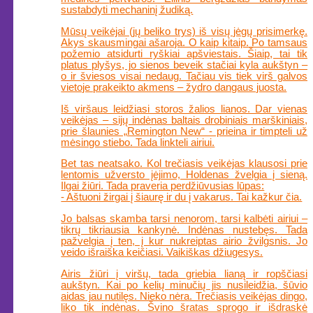
sustabdyti mechaninį žudiką.
Mūsų veikėjai (jų beliko trys) iš visų jėgų prisimerkę.
Akys skausmingai ašaroja. O kaip kitaip. Po tamsaus
požemio atsidurti ryškiai apšviestais. Šiaip, tai tik
platus plyšys, jo sienos beveik stačiai kyla aukštyn –
o ir šviesos visai nedaug. Tačiau vis tiek virš galvos
vietoje prakeikto akmens – žydro dangaus juosta.
Iš viršaus leidžiasi storos žalios lianos. Dar vienas
veikėjas – sijų indėnas baltais drobiniais marškiniais,
prie šlaunies „Remington New“ - prieina ir timpteli už
mėsingo stiebo. Tada linkteli airiui.
Bet tas neatsako. Kol trečiasis veikėjas klausosi prie
lentomis užversto įėjimo, Holdenas žvelgia į sieną.
Ilgai žiūri. Tada praveria perdžiūvusias lūpas:
- Aštuoni žirgai į šiaurę ir du į vakarus. Tai kažkur čia.
Jo balsas skamba tarsi nenorom, tarsi kalbėti airiui –
tikrų tikriausia kankynė. Indėnas nustebęs. Tada
pažvelgia į ten, į kur nukreiptas airio žvilgsnis. Jo
veido išraiška keičiasi. Vaikiškas džiugesys.
Airis žiūri į viršų, tada griebia lianą ir ropščiasi
aukštyn. Kai po kelių minučių jis nusileidžia, šūvio
aidas jau nutilęs. Nieko nėra. Trečiasis veikėjas dingo,
liko tik indėnas. Švino šratas sprogo ir išdraskė