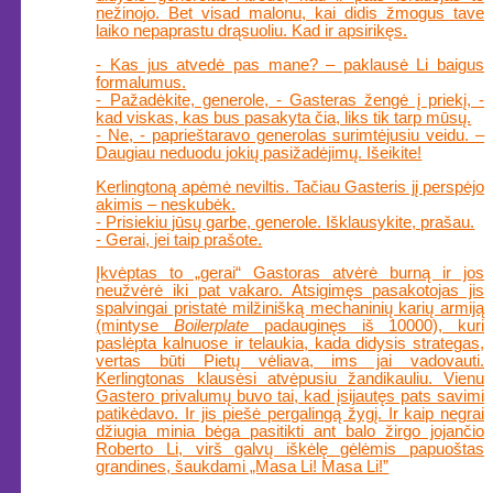
nežinojo. Bet visad malonu, kai didis žmogus tave
laiko nepaprastu drąsuoliu. Kad ir apsirikęs.
- Kas jus atvedė pas mane? – paklausė Li baigus
formalumus.
- Pažadėkite, generole, - Gasteras žengė į priekį, -
kad viskas, kas bus pasakyta čia, liks tik tarp mūsų.
- Ne, - paprieštaravo generolas surimtėjusiu veidu. –
Daugiau neduodu jokių pasižadėjimų. Išeikite!
Kerlingtoną apėmė neviltis. Tačiau Gasteris jį perspėjo
akimis – neskubėk.
- Prisiekiu jūsų garbe, generole. Išklausykite, prašau.
- Gerai, jei taip prašote.
Įkvėptas to „gerai“ Gastoras atvėrė burną ir jos
neužvėrė iki pat vakaro. Atsigimęs pasakotojas jis
spalvingai pristatė milžinišką mechaninių karių armiją
(mintyse
Boilerplate
padauginęs iš 10000), kuri
paslėpta kalnuose ir telaukia, kada didysis strategas,
vertas būti Pietų vėliava, ims jai vadovauti.
Kerlingtonas klausėsi atvėpusiu žandikauliu. Vienu
Gastero privalumų buvo tai, kad įsijautęs pats savimi
patikėdavo. Ir jis piešė pergalingą žygį. Ir kaip negrai
džiugia minia bėga pasitikti ant balo žirgo jojančio
Roberto Li, virš galvų iškėlę gėlėmis papuoštas
grandines, šaukdami „Masa Li! Masa Li!”