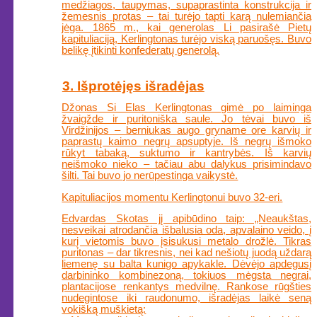
medžiagos, taupymas, supaprastinta konstrukcija ir
žemesnis protas – tai turėjo tapti karą nulemiančia
jėga. 1865 m., kai generolas Li pasirašė Pietų
kapituliaciją, Kerlingtonas turėjo viską paruošęs. Buvo
belikę įtikinti konfederatų generolą.
3. Išprotėjęs išradėjas
Džonas Si Elas Kerlingtonas gimė po laiminga
žvaigžde ir puritoniška saule. Jo tėvai buvo iš
Virdžinijos – berniukas augo gryname ore karvių ir
paprastų kaimo negrų apsuptyje. Iš negrų išmoko
rūkyt tabaką, suktumo ir kantrybės. Iš karvių
neišmoko nieko – tačiau abu dalykus prisimindavo
šilti. Tai buvo jo nerūpestinga vaikystė.
Kapituliacijos momentu Kerlingtonui buvo 32-eri.
Edvardas Skotas jį apibūdino taip: „Neaukštas,
nesveikai atrodančia išbalusia oda, apvalaino veido, į
kurį vietomis buvo įsisukusi metalo drožlė. Tikras
puritonas – dar tikresnis, nei kad nešiotų juodą uždarą
liemenę su balta kunigo apykakle. Dėvėjo apdegusį
darbininko kombinezoną, tokiuos mėgsta negrai,
plantacijose renkantys medvilnę. Rankose rūgšties
nudegintose iki raudonumo, išradėjas laikė seną
vokišką muškietą: