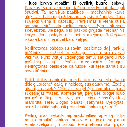
- juos lengva atpažinti iš ovalinių būgno išpjovų.
Parakas
virto akmeniu, tačiau revolveriai dar gali
šaudyti. Tai netrukus paaiškės – mechaninis karys
atgis. Jis baisiai girgždėdamas vysis ir šaudys. Tada
suveiks viena iš kapsulių. Trenksmas ir viena kulka
sminga virš drąsuolių galvų. Byra akmens
skeveldros. Jie bėga, o iš paskos girgžda mechaninis
karys. Jam įsakyta ir jis neturi abejonių.
Boilerplate
iškasė karo kirvį ir vėl karo kelyje.
Kerlingtonas pabėgo su savimi pasiėmęs dalį įrankių,
brėžinius ir kažkiek medžiagų – visa sukrovęs į
vežimą, kurio viduje, uždengtas tentu, saugančiu nuo
pašalinių akių, sėdėjo mechaninis žmogus.
Kerlingtonas pasislėpė kalnuose, kur tęsė darbus su
savo kūriniu.
Patobulintas dantračių mechanizmas suteikė kariui
didelę „protinę“ galią ir neblogą susigaudymą. Žodžių
atsarga pasiekė 120. Jis sugebėjo formuluoti gana
sudėtingas frazes. Konfederatų pergalės progai buvo
paruošta: „Taip, sere. Ne, sere. Leiskite pasiūlyti kitą
maršrutą, sere. Blogas planas. Įsakymas įvykdytas,
sere. Leiskite nubausti prezidentą Linkolną, sere?“.
Kerlingtonas niekada neprarado vilties, apie ką liudija
rasti jo smulkūs antros kario versijos išleidimo planai
– atsižvelgiant į nusilpusi Pietų ekonomiką: pigios