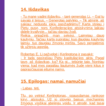
14. Išdavikas
- Tu mane vadini išdaviku, - tarė generolas Li. – Gal tu
savaip ir teisus. – Generolas patylėjo. – Tik atmink, aš
sakiau: neduodu jokių pasižadėjimų? Kartą stojau į
Pietų pusę, nors Konfederacijos atsiskyrimą laikiau
didele kvailyste... tačiau daviau žodį.
Reikia pripažinti, man sekėsi. Laimėjau daug
kautynių. Tačiau kartą supratau: kuo daugiau kautynių
laimiu, tuo daugiau žmonių miršta. Savo pergalėmis
tik užtęsiu agoniją.
Robertas E. Li pažvelgė į Kerlingtoną ir pasakė:
- Ir tada pasirašiau Pietų kapituliacijos aktą. Pagal
tave, aš išdavikas, ką? Ką gi... tebūnie taip. Norėjau
viena: kad mes pagaliau liautumės žudę vieni kitus ir
paprasčiausiai eitume namo.
15. Epilogas: namai, namučiai
- Labas, tėti.
Tfu, po velnių! Kerlingtonas, spausdamas rankose
kirvį, atsisuko. Už jo stovėjo baisus mechaninis
žmogus visiškai abejingu veidu. Ir atrodė, kad tasai