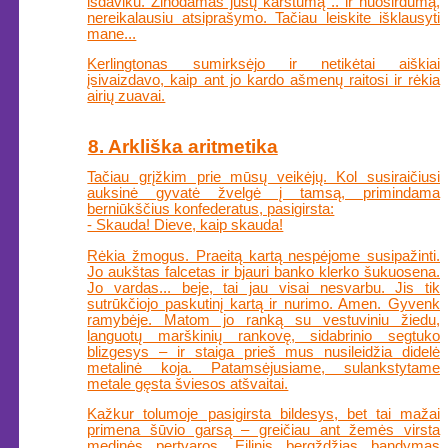
išdaviku. Žinodamas jūsų karštumą .. ir nuoširdumą,
nereikalausiu atsiprašymo. Tačiau leiskite išklausyti
mane...
Kerlingtonas sumirksėjo ir netikėtai aiškiai
įsivaizdavo, kaip ant jo kardo ašmenų raitosi ir rėkia
airių zuavai.
8. Arkliška aritmetika
Tačiau grįžkim prie mūsų veikėjų. Kol susiraičiusi
auksinė gyvatė žvelgė į tamsą, primindama
berniūkščius konfederatus, pasigirsta:
- Skauda! Dieve, kaip skauda!
Rėkia žmogus. Praeitą kartą nespėjome susipažinti.
Jo aukštas falcetas ir bjauri banko klerko šukuosena.
Jo vardas... beje, tai jau visai nesvarbu. Jis tik
sutrūkčiojo paskutinį kartą ir nurimo. Amen. Gyvenk
ramybėje. Matom jo ranką su vestuviniu žiedu,
languotų marškinių rankovę, sidabrinio segtuko
blizgesys – ir staiga prieš mus nusileidžia didelė
metalinė koja. Patamsėjusiame, sulankstytame
metale gęsta šviesos atšvaitai.
Kažkur tolumoje pasigirsta bildesys, bet tai mažai
primena šūvio garsą – greičiau ant žemės virsta
medinės pertvaros. Eilinis bergždžias bandymas