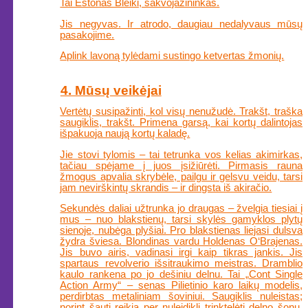
Tai Eštonas Bleiki, sakvojažininkas.
Jis negyvas. Ir atrodo, daugiau nedalyvaus mūsų
pasakojime.
Aplink lavoną tylėdami sustingo ketvertas žmonių.
4. Mūsų veikėjai
Vertėtų susipažinti, kol visų nenužudė. Trakšt, traška
saugiklis, trakšt. Primena garsą, kai kortų dalintojas
išpakuoja naują kortų kaladę.
Jie stovi tylomis – tai tetrunka vos kelias akimirkas,
tačiau spėjame į juos įsižiūrėti. Pirmasis rauna
žmogus apvalia skrybėle, pailgu ir gelsvu veidu, tarsi
jam nevirškintų skrandis – ir dingsta iš akiračio.
Sekundės daliai užtrunka jo draugas – žvelgia tiesiai į
mus – nuo blakstienų, tarsi skylės gamyklos plytų
sienoje, nubėga plyšiai. Pro blakstienas liejasi dulsva
žydra šviesa. Blondinas vardu Holdenas O‘Brajenas.
Jis buvo airis, vadinasi irgi kaip tikras jankis. Jis
spartaus revolverio išsitraukimo meistras. Dramblio
kaulo rankena po jo dešiniu delnu. Tai „Cont Single
Action Army“ – senas Pilietinio karo laikų modelis,
perdirbtas metaliniam šoviniui. Saugiklis nuleistas;
norint šauti reikia per nuleidiklį trinktelėti delno šonu.