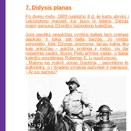
7. Didysis planas
Po dviejų metų, 1869 rugpjūčio 8 d. jie kartu atvyko į
Leksingtono miestelį, kur buvo (ir tebėra, Dievas
mato) garsusis Džordžo Vašingtono koledžas.
Juos pasitiko neaukštas vyriškis baltais tarsi sniegas
plaukais ir tokia pat balta barzda. Jo veidas
senstelėjo, kiek Džonas prisimena, tačiau kakta liko
kaip anksčiau – aukšta, protinga ir, rodos, vis dar
nugairinta saulės. Buvęs Pietų armijos vadas, o dabar
koledžo prezidentas Robertas E. Li nusišypsojo.
- Malonu jus matyti, ponas Gasterai, - pasveikino jis
pulkininką, o į išradėją smalsiai pažvelgė ir paklausė.
– Ar jus pažįstu?