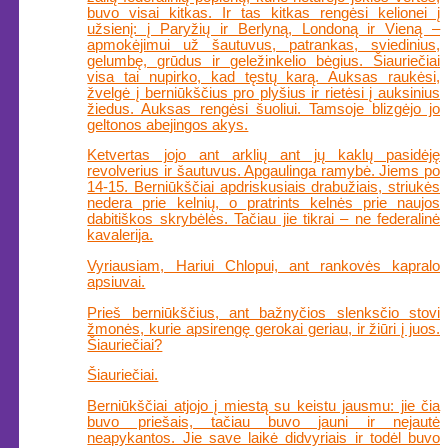
buvo visai kitkas. Ir tas kitkas rengėsi kelionei į
užsienį: į Paryžių ir Berlyną, Londoną ir Vieną –
apmokėjimui už šautuvus, patrankas, sviedinius,
gelumbę, grūdus ir geležinkelio bėgius. Šiauriečiai
visa tai nupirko, kad tęstų karą. Auksas raukėsi,
žvelgė į berniūkščius pro plyšius ir rietėsi į auksinius
žiedus. Auksas rengėsi šuoliui. Tamsoje blizgėjo jo
geltonos abejingos akys.
Ketvertas jojo ant arklių ant jų kaklų pasidėję
revolverius ir šautuvus. Apgaulinga ramybė. Jiems po
14-15. Berniūkščiai apdriskusiais drabužiais, striukės
nedera prie kelnių, o pratrints kelnės prie naujos
dabitiškos skrybėlės. Tačiau jie tikrai – ne federalinė
kavalerija.
Vyriausiam, Hariui Chlopui, ant rankovės kapralo
apsiuvai.
Prieš berniūkščius, ant bažnyčios slenksčio stovi
žmonės, kurie apsirengę gerokai geriau, ir žiūri į juos.
Šiauriečiai?
Šiauriečiai.
Berniūkščiai atjojo į miestą su keistu jausmu: jie čia
buvo priešais, tačiau buvo jauni ir nejautė
neapykantos. Jie save laikė didvyriais ir todėl buvo