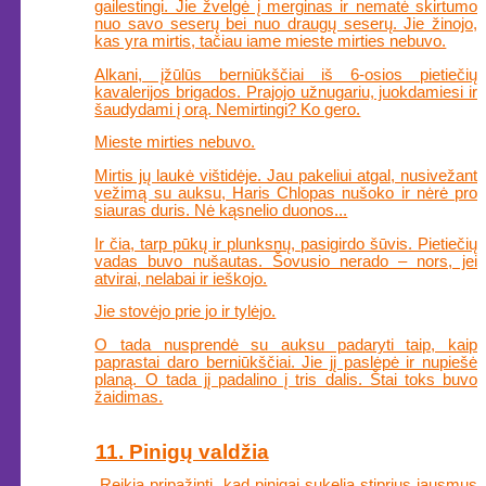
gailestingi. Jie žvelgė į merginas ir nematė skirtumo
nuo savo seserų bei nuo draugų seserų. Jie žinojo,
kas yra mirtis, tačiau iame mieste mirties nebuvo.
Alkani, įžūlūs berniūkščiai iš 6-osios pietiečių
kavalerijos brigados. Prajojo užnugariu, juokdamiesi ir
šaudydami į orą. Nemirtingi? Ko gero.
Mieste mirties nebuvo.
Mirtis jų laukė vištidėje. Jau pakeliui atgal, nusivežant
vežimą su auksu, Haris Chlopas nušoko ir nėrė pro
siauras duris. Nė kąsnelio duonos...
Ir čia, tarp pūkų ir plunksnų, pasigirdo šūvis. Pietiečių
vadas buvo nušautas. Šovusio nerado – nors, jei
atvirai, nelabai ir ieškojo.
Jie stovėjo prie jo ir tylėjo.
O tada nusprendė su auksu padaryti taip, kaip
paprastai daro berniūkščiai. Jie jį paslėpė ir nupiešė
planą. O tada jį padalino į tris dalis. Štai toks buvo
žaidimas.
11. Pinigų valdžia
„Reikia pripažinti, kad pinigai sukelia stiprius jausmus