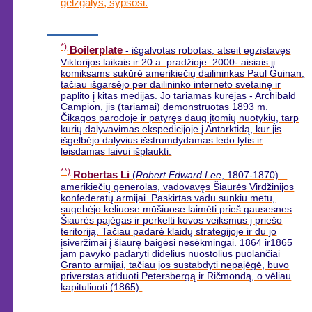
gelžgalys, šypsosi.
*)
Boilerplate
- išgalvotas robotas, atseit egzistavęs
Viktorijos laikais ir 20 a. pradžioje. 2000- aisiais jį
komiksams sukūrė amerikiečių dailininkas Paul Guinan,
tačiau išgarsėjo per dailininko interneto svetainę ir
paplito į kitas medijas. Jo tariamas kūrėjas - Archibald
Campion, jis (tariamai) demonstruotas 1893 m.
Čikagos parodoje ir patyręs daug įtomių nuotykių, tarp
kurių dalyvavimas ekspedicijoje į Antarktidą, kur jis
išgelbėjo dalyvius išstrumdydamas ledo lytis ir
leisdamas laivui išplaukti.
**)
Robertas Li
(
Robert Edward Lee
, 1807-1870) –
amerikiečių generolas, vadovavęs Šiaurės Virdžinijos
konfederatų armijai. Paskirtas vadu sunkiu metu,
sugebėjo keliuose mūšiuose laimėti prieš gausesnes
Šiaurės pajėgas ir perkelti kovos veiksmus į priešo
teritoriją. Tačiau padarė klaidų strategijoje ir du jo
įsiveržimai į šiaurę baigėsi nesėkmingai. 1864 ir1865
jam pavyko padaryti didelius nuostolius puolančiai
Granto armijai, tačiau jos sustabdyti nepajėgė, buvo
priverstas atiduoti Petersbergą ir Ričmondą, o vėliau
kapituliuoti (1865).