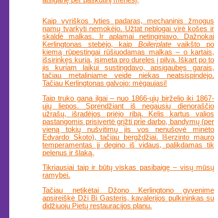
atsiganę per paskutinį mėnesį.
Kaip vyriškos lyties padaras, mechaninis žmogus
namų tvarkyti nemokėjo. Užtat neblogai virė košes ir
skaldė malkas. Ir aplamai netinginiavo. Dažnokai
Kerlingtonas stebėjo, kaip
Boilerplate
vaikšto po
kiemą rūpestingai rūšiuodamas malkas – o kartais,
išsirinkęs kurią, įsimeta pro dureles į pilvą. Iškart po to
jis kuriam laikui sustingdavo, apsigaubęs garais,
tačiau metaliniame veide niekas neatsispindėjo.
Tačiau Kerlingtonas galvojo: mėgaujasi!
Taip truko gana ilgai – nuo 1866-ųjų birželio iki 1867-
ųjų liepos. Sprendžiant iš negausių dienoraščio
užrašų, išradėjos priėjo ribą. Kelis kartus valios
pastangomis prisivertė grįžti prie darbo, bandymų (per
vieną tokių nušvitimų jis vos nenušovė minėto
Edvardo Skoto), tačiau bergždžiai. Išerzinto mauro
temperamentas jį degino iš vidaus, palikdamas tik
pelenus ir šlaką.
Tikriausiai taip ir būtų viskas pasibaigę – visų mūsų
ramybei.
Tačiau netikėtai Džono Kerlingtono gyvenime
apsireiškė Dži Bi Gasteris, kavalerijos pulkininkas su
didžiuoju Pietų restauracijos planu.