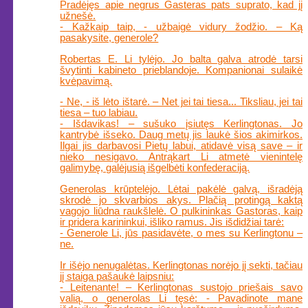
Pradėjęs apie negrus Gasteras pats suprato, kad jį
užnešė.
- Kažkaip taip, - užbaigė vidury žodžio. – Ką
pasakysite, generole?
Robertas E. Li tylėjo. Jo balta galva atrodė tarsi
švytinti kabineto prieblandoje. Kompanionai sulaikė
kvėpavimą.
- Ne, - iš lėto ištarė. – Net jei tai tiesa... Tiksliau, jei tai
tiesa – tuo labiau.
- Išdavikas! – sušuko įsiutęs Kerlingtonas. Jo
kantrybė išseko. Daug metų jis laukė šios akimirkos.
Ilgai jis darbavosi Pietų labui, atidavė visą save – ir
nieko nesigavo. Antrąkart Li atmetė vienintelę
galimybę, galėjusią išgelbėti konfederaciją.
Generolas krūptelėjo. Lėtai pakėlė galvą, išradėją
skrodė jo skvarbios akys. Plačią protingą kaktą
vagojo liūdna raukšlelė. O pulkininkas Gastoras, kaip
ir pridera karininkui, išliko ramus. Jis išdidžiai tarė:
- Generole Li, jūs pasidavėte, o mes su Kerlingtonu –
ne.
Ir išėjo nenugalėtas. Kerlingtonas norėjo jį sekti, tačiau
jį staiga pašaukė laipsniu:
- Leitenante! – Kerlingtonas sustojo priešais savo
valią, o generolas Li tęsė: - Pavadinote mane