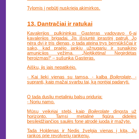
Tylomis į nebūtį nuskrieja akimirkos.
13. Dantračiai ir ratukai
Kavalerijos pulkininkas Gasteras vadovavo 6-ai
kavalerijos brigadai. Jis išsiuntė įprastinį patrulį. Jo
nėra dvi ir tris dienas, o tada ateina trys berniūkščiai ir
sako, kad praėjo jankių užnugariu ir sunaikino
amunicijos vežimą. „Neįtikėtina! Negirdėtas
heroizmas!“ – sušunka Gasteras.
Aišku, jis jais nepatikėjo.
- Kai lieki vienas su tamsa, - kalba
Boilerplate
, -
supranti, kaip mažai svarbu tai, ką norėjai padaryti.
O tada dusliu metaliniu balsu priduria:
- Noriu namo.
Mūsų veikėjai stebi, kaip
Boilerplate
dingsta už
horizonto. Tamsi metalinė figūra didelės
besileidžiančios saulės fone atrodė juoda ir mažyte.
Tada Holdenas ir Nedis žvelgia vienas į kitą. Jų
rankos prie revolverių rankenų.