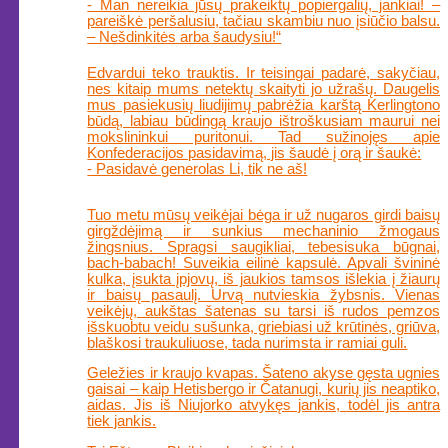
- Man nereikia jūsų prakeiktų popiergalių, jankiai! –
pareiškė peršalusiu, tačiau skambiu nuo įsiūčio balsu.
– Nešdinkitės arba šaudysiu!“
Edvardui teko trauktis. Ir teisingai padarė, sakyčiau,
nes kitaip mums netektų skaityti jo užrašų. Daugelis
mus pasiekusių liudijimų pabrėžia karštą Kerlingtono
būdą, labiau būdingą kraujo ištroškusiam maurui nei
mokslininkui puritonui. Tad sužinojęs apie
Konfederacijos pasidavimą, jis šaudė į orą ir šaukė:
- Pasidavė generolas Li, tik ne aš!
Tuo metu mūsų veikėjai bėga ir už nugaros girdi baisų
girgždėjimą ir sunkius mechaninio žmogaus
žingsnius. Spragsi saugikliai, tebesisuka būgnai,
bach-babach! Suveikia eilinė kapsulė. Apvali švininė
kulka, įsukta įpjovų, iš jaukios tamsos išlekia į žiaurų
ir baisų pasaulį. Urvą nutvieskia žybsnis. Vienas
veikėjų, aukštas šatenas su tarsi iš rudos pemzos
išskuobtu veidu sušunka, griebiasi už krūtinės, griūva,
blaškosi traukuliuose, tada nurimsta ir ramiai guli.
Geležies ir kraujo kvapas. Šateno akyse gęsta ugnies
gaisai – kaip Hetisbergo ir Čatanugi, kurių jis neaptiko,
aidas. Jis iš Niujorko atvykęs jankis, todėl jis antra
tiek jankis.