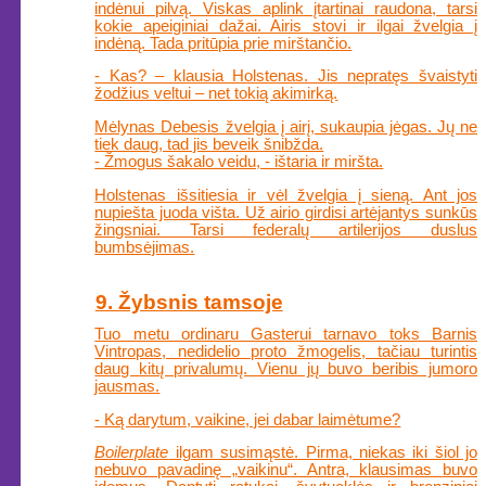
indėnui pilvą. Viskas aplink įtartinai raudona, tarsi
kokie apeiginiai dažai. Airis stovi ir ilgai žvelgia į
indėną. Tada pritūpia prie mirštančio.
- Kas? – klausia Holstenas. Jis nepratęs švaistyti
žodžius veltui – net tokią akimirką.
Mėlynas Debesis žvelgia į airį, sukaupia jėgas. Jų ne
tiek daug, tad jis beveik šnibžda.
- Žmogus šakalo veidu, - ištaria ir miršta.
Holstenas išsitiesia ir vėl žvelgia į sieną. Ant jos
nupiešta juoda višta. Už airio girdisi artėjantys sunkūs
žingsniai. Tarsi federalų artilerijos duslus
bumbsėjimas.
9. Žybsnis tamsoje
Tuo metu ordinaru Gasterui tarnavo toks Barnis
Vintropas, nedidelio proto žmogelis, tačiau turintis
daug kitų privalumų. Vienu jų buvo beribis jumoro
jausmas.
- Ką darytum, vaikine, jei dabar laimėtume?
Boilerplate
ilgam susimąstė. Pirma, niekas iki šiol jo
nebuvo pavadinę „vaikinu“. Antra, klausimas buvo