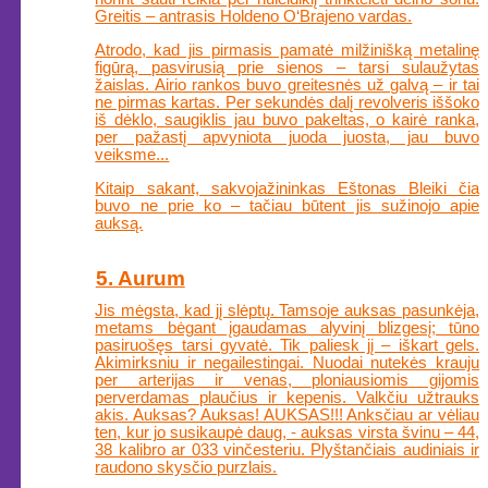
Greitis – antrasis Holdeno O‘Brajeno vardas.
Atrodo, kad jis pirmasis pamatė milžinišką metalinę
figūrą, pasvirusią prie sienos – tarsi sulaužytas
žaislas. Airio rankos buvo greitesnės už galvą – ir tai
ne pirmas kartas. Per sekundės dalį revolveris iššoko
iš dėklo, saugiklis jau buvo pakeltas, o kairė ranka,
per pažastį apvyniota juoda juosta, jau buvo
veiksme...
Kitaip sakant, sakvojažininkas Eštonas Bleiki čia
buvo ne prie ko – tačiau būtent jis sužinojo apie
auksą.
5. Aurum
Jis mėgsta, kad jį slėptų. Tamsoje auksas pasunkėja,
metams bėgant įgaudamas alyvinį blizgesį; tūno
pasiruošęs tarsi gyvatė. Tik paliesk jį – iškart gels.
Akimirksniu ir negailestingai. Nuodai nutekės krauju
per arterijas ir venas, ploniausiomis gijomis
perverdamas plaučius ir kepenis. Valkčiu užtrauks
akis. Auksas? Auksas! AUKSAS!!! Anksčiau ar vėliau
ten, kur jo susikaupė daug, - auksas virsta švinu – 44,
38 kalibro ar 033 vinčesteriu. Plyštančiais audiniais ir
raudono skysčio purzlais.