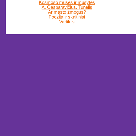
Kosmoso musės ir musytės
A. Gasparavičius. Tunelis
Ar mąsto žmogus?
Poezija ir skaitiniai
Vartiklis