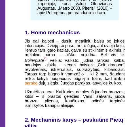
imperijoje, kurią valdo Oktavianas
Augustas. „Metro 2033. Piteris“ (2010) –
apie Petrogradą po branduolinio karo.
1. Homo mechanicus
Jis gali kalbėti – dusliu metaliniu balsu be jokios
intonacijos. Dviejų su puse metro ūgio, ant dviejų kojų,
liemuo tarsi garo katilas, galva su stiklinėmis akimis ir
metaline burna – aišku, nejudria. Bet vis tik
*)
Boilerplate
veikia: vaikšto, judina rankas, kalba,
naudojasi ginklu – senais baisiais „Colt dragoon“
revolveriais, išklerusiais, subraižytais, klibančiais.
Tarpas tarp būgno ir vamzdžio – iki 2 mm, šaudant
reikia laikyti nuspaudus būgną ir kairę, kad išliktų
parako
dujų slėgis. Juodas parakas, apvalios kulkos.
Užmirštas urve. Kai kurios detalės iš juodos bronzos,
kitos – iš prastos geležies. Varis, žalvaris, juoda
bronza, plienas, kaučiukas, odinės tarpinės
išmirkytos kanapių aliejuje.
2. Mechaninis karys – paskutinė Pietų
viltis