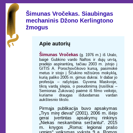
Šimunas Vročekas. Siaubingas
mechaninis Džono Kerlingtono
žmogus
Apie autorių
Šimunas Vročekas
(g. 1976 m.) iš Uralo,
baigė Gubkino vardo Naftos ir dujų un-tą,
pradėjo aspirantūrą, tačiau 2003 m. įstojo į
GITIS A. Porochovčikovo kursą, pasimokė
metus ir stojo į Ščukino režisūros mokyklą,
kurią paliko 2005 m. gimus dukrai. Ir dabar jo
profesija – rašytojas. Gyvena Maskvoje,
tikrą vardą slepia, o pseudonimą (rusiškai –
Semionas Žukovas) paėmė iš filmo veikėjo,
kuriame draugas išduodamas vardan
aukštesnio tikslo.
Pirmąja publikacija buvo apsakymas
„Trys mirę dievai“ (2001). 2006 m. išėjo
gerai įvertintas apsakymų rinkinys
„Niekas neskambina seržantui“. 2015
m. knygos „Roma: legionai prašo
ugnies“ veiksmas vyksta 9 a. Romos