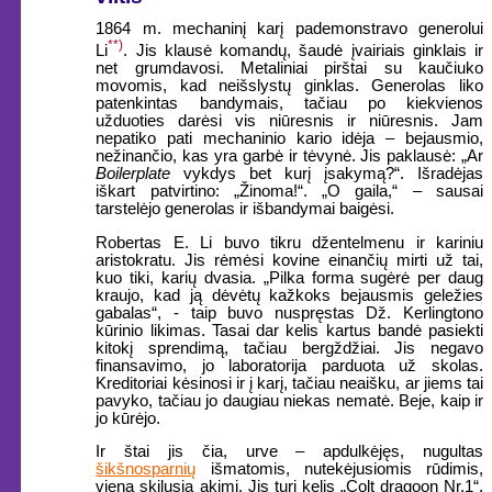
1864 m. mechaninį karį pademonstravo generolui
**)
Li
. Jis klausė komandų, šaudė įvairiais ginklais ir
net grumdavosi. Metaliniai pirštai su kaučiuko
movomis, kad neišslystų ginklas. Generolas liko
patenkintas bandymais, tačiau po kiekvienos
užduoties darėsi vis niūresnis ir niūresnis. Jam
nepatiko pati mechaninio kario idėja – bejausmio,
nežinančio, kas yra garbė ir tėvynė. Jis paklausė: „Ar
Boilerplate
vykdys bet kurį įsakymą?“. Išradėjas
iškart patvirtino: „Žinoma!“. „O gaila,“ – sausai
tarstelėjo generolas ir išbandymai baigėsi.
Robertas E. Li buvo tikru džentelmenu ir kariniu
aristokratu. Jis rėmėsi kovine einančių mirti už tai,
kuo tiki, karių dvasia. „Pilka forma sugėrė per daug
kraujo, kad ją dėvėtų kažkoks bejausmis geležies
gabalas“, - taip buvo nuspręstas Dž. Kerlingtono
kūrinio likimas. Tasai dar kelis kartus bandė pasiekti
kitokį sprendimą, tačiau bergždžiai. Jis negavo
finansavimo, jo laboratorija parduota už skolas.
Kreditoriai kėsinosi ir į karį, tačiau neaišku, ar jiems tai
pavyko, tačiau jo daugiau niekas nematė. Beje, kaip ir
jo kūrėjo.
Ir štai jis čia, urve – apdulkėjęs, nugultas
šikšnosparnių
išmatomis, nutekėjusiomis rūdimis,
viena skilusia akimi. Jis turi kelis „Colt dragoon Nr.1“,