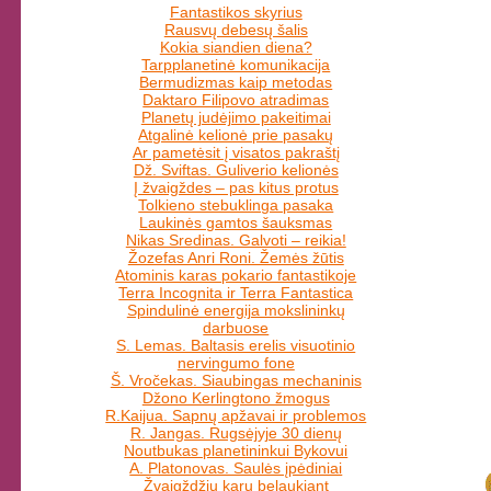
Fantastikos skyrius
Rausvų debesų šalis
Kokia siandien diena?
Tarpplanetinė komunikacija
Bermudizmas kaip metodas
Daktaro Filipovo atradimas
Planetų judėjimo pakeitimai
Atgalinė kelionė prie pasakų
Ar pametėsit į visatos pakraštį
Dž. Sviftas. Guliverio kelionės
Į žvaigždes – pas kitus protus
Tolkieno stebuklinga pasaka
Laukinės gamtos šauksmas
Nikas Sredinas. Galvoti – reikia!
Žozefas Anri Roni. Žemės žūtis
Atominis karas pokario fantastikoje
Terra Incognita ir Terra Fantastica
Spindulinė energija mokslininkų
darbuose
S. Lemas. Baltasis erelis visuotinio
nervingumo fone
Š. Vročekas. Siaubingas mechaninis
Džono Kerlingtono žmogus
R.Kaijua. Sapnų apžavai ir problemos
R. Jangas. Rugsėjyje 30 dienų
Noutbukas planetininkui Bykovui
A. Platonovas. Saulės įpėdiniai
Žvaigždžių karų belaukiant