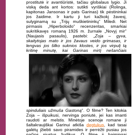
prostitutė ir avantiūristė, tačiau globalaus lygio. Ji
viską deda ant kortos: sutikti vyriškiai (Rolinga,
kapitonas Jansonas ir pats Garinas) tik pėstininkai
jos žaidime. Ir kartu ji turi kažkokį žavesį,
sulyginamą su „Trijų muškietininkų“ Miledi. Net
pirmasis „Hiperboloido“ recenzentas, smarkiai
sukritikavęs romaną 1926 m. žurnale „Novyj mir“
(Naujasis pasaulis), pastebi: „
Zoja – gyva,
skaitytojas mato ir jos žavaus veido grimasas, ir
lengvas jos šilko suknios klostes, ir jos virpulį tą
kritinę minutę, kai
Garinas mirtį nešančiais
spinduliais užmuša Gastoną
“. O filme? Ten kitokia
Zoja – išpuikusi, nervinga poniutė, jei kas imanti
raudoti ar melstis. Minėtoje scenoje romane ji
šaltakraujiškai Garinui atkiša
degtukus
, kad tasai
galėtų įžiebti savo piramides ir perrėžti pusiau jos
pačios siųstus žudikus. O filme ji baimingai