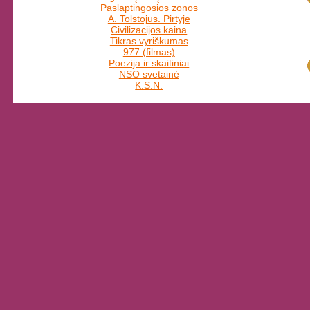
Paslaptingosios zonos
A. Tolstojus. Pirtyje
Civilizacijos kaina
Tikras vyriškumas
977 (filmas)
Poezija ir skaitiniai
NSO svetainė
K.S.N.