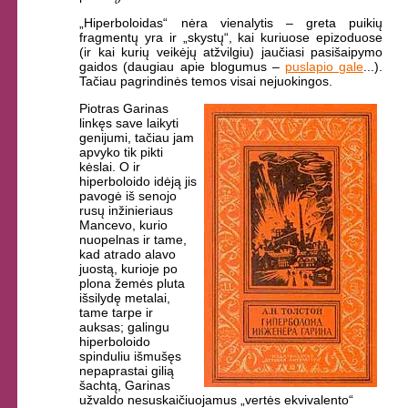
„Hiperboloidas“ nėra vienalytis – greta puikių
fragmentų yra ir „skystų“, kai kuriuose epizoduose
(ir kai kurių veikėjų atžvilgiu) jaučiasi pasišaipymo
gaidos (daugiau apie blogumus –
puslapio gale
...).
Tačiau pagrindinės temos visai nejuokingos.
Piotras Garinas
linkęs save laikyti
genijumi, tačiau jam
apvyko tik pikti
kėslai. O ir
hiperboloido idėją jis
pavogė iš senojo
rusų inžinieriaus
Mancevo, kurio
nuopelnas ir tame,
kad atrado alavo
juostą, kurioje po
plona žemės pluta
išsilydę metalai,
tame tarpe ir
auksas; galingu
hiperboloido
spinduliu išmušęs
nepaprastai gilią
šachtą, Garinas
užvaldo nesuskaičiuojamus „vertės ekvivalento“