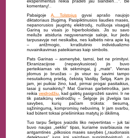
eksperimentus reikia pradėti jau šiandien…“. Be
komentarų!..
Pabaigoje
A. Tolstojus
gyvai aprašo naujojo
diktatoriaus žlugimą. Pasipiktinusios liaudies masės,
nepanorusios įaugintų elektrodų, nušluoja visagalį
Gariną su visais jo hiperboloidais. Jis su savo
meiluže atsiduria negyvenamoje saloje, kur jiedu
tarpusavyje net nesikalba, nes kalbėtis nėra apie ką
– antžmogio, krraštutinio individualizmo
nuvainikavimas pateikiamas kaip simbolis.
Pats Garinas – asmenybė, tamsi, bet ne primityvi.
Ekranizacijose (nepavykusiose) jis buvo
perteikiamas vis tik sėkmingai, jį „matė“. Vienas
įdomus jo bruožas – jis visur su savimi tampo
nesutaikomą priešą, čekistą Vasilijų Šelgą. Kam jis
jam, jei puikiai žino, kad, pirmai progai pasitaikius,
tasai jį sunaikintų? Mat Garinas garbėtroška, jam
reikia
veidrodžių
, kad galėtų pasigrožėti savimi. Ir ne
tik pataikūnų veidrodžių – Šelgoje jis įžvelgia tas
savybes, kurių pačiam trūksta: tiesumą,
sąžiningumą, kompromisų nebuvimą. Ir jam svarbu,
kad būtent toksai priešininkas matytų jo iškilimą.
Tuo tarpu Šelgos įvaizdis liko neįvertintas – juk tai
buvo naujas „seklio“ tipas, kuriame svarbiausia ne
antgamtinės „pilkosios masės savybės („raudonasis
detektyvas“ juos irgi vaizdavo suprimityvintus), o