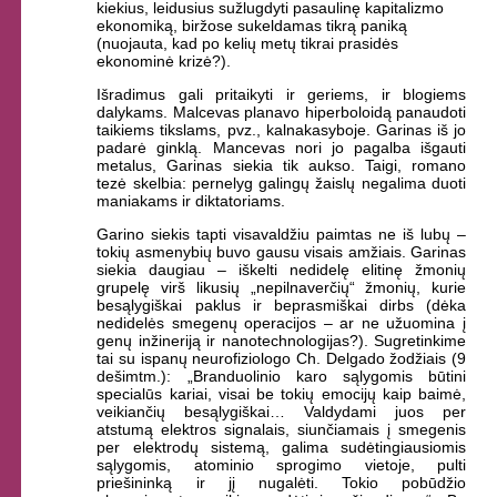
kiekius, leidusius sužlugdyti pasaulinę kapitalizmo
ekonomiką, biržose sukeldamas tikrą paniką
(nuojauta, kad po kelių metų tikrai prasidės
ekonominė krizė?).
Išradimus gali pritaikyti ir geriems, ir blogiems
dalykams. Malcevas planavo hiperboloidą panaudoti
taikiems tikslams, pvz., kalnakasyboje. Garinas iš jo
padarė ginklą. Mancevas nori jo pagalba išgauti
metalus, Garinas siekia tik aukso. Taigi, romano
tezė skelbia: pernelyg galingų žaislų negalima duoti
maniakams ir diktatoriams.
Garino siekis tapti visavaldžiu paimtas ne iš lubų –
tokių asmenybių buvo gausu visais amžiais. Garinas
siekia daugiau – iškelti nedidelę elitinę žmonių
grupelę virš likusių „nepilnaverčių“ žmonių, kurie
besąlygiškai paklus ir beprasmiškai dirbs (dėka
nedidelės smegenų operacijos – ar ne užuomina į
genų inžineriją ir nanotechnologijas?). Sugretinkime
tai su ispanų neurofiziologo Ch. Delgado žodžiais (9
dešimtm.): „Branduolinio karo sąlygomis būtini
specialūs kariai, visai be tokių emocijų kaip baimė,
veikiančių besąlygiškai… Valdydami juos per
atstumą elektros signalais, siunčiamais į smegenis
per elektrodų sistemą, galima sudėtingiausiomis
sąlygomis, atominio sprogimo vietoje, pulti
priešininką ir jį nugalėti. Tokio pobūdžio