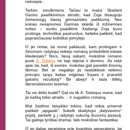
nekvepia...
Tarkim, smulkmena. Tačiau to maža. Skaitant
Garino paaiškinimus atrodo, kad Zoja išsaugojo
žemesniųjų klasių gimnazistės patiklumą. Nes
kokias nesąmones Garinas skiedė iš inžinerinės
srities – sunku paaiškinti. Kadangi Zoja buvo
protinga, techniškai pasiruošus, belieka patikėti, kad
paprasčiausiai bobiškai įsimylėjo.
O jei rimtai, tai norisi paklausti, kam protingam ir
žinomam rašytojui reikėjo romaną prišiukšlinti tokiais
kliedesiais? Nors, tiesą sakant, mokslinė romano
pusė
A. Tolstojų
ne taip stipriai ir domino. Jis rašė
apie tai, kad, iš esmės, mokslas gali paveikti žmonių
likimus. Bet ar negalėjo jis neatskleisti veikimo
principo taręs kelias miglotas frazes ir pranešti
galutinį rezultatą? Be abejo! Ir tada išliktų
išpranašavusiu lazerius...
Tai vis dėlto kodėl? Gal vis tik A. Tolstojus manė, kad
jis kažką tokio atrado ... ir sugadino romaną.
Mat žaidimo taisyklės tokios, kad reikia priversti
patikėti „apgaule“. Sukelti skaitytojui „dalyvavimo“
pojūtį, perkelti jį į rašytojo sukurtą iliuzorinį pasaulį.
Tai galioja lyriškai dramai, tiek mokslinei fantastikai.
O jei dabar pereisime prie kvantinių generatorių, tai