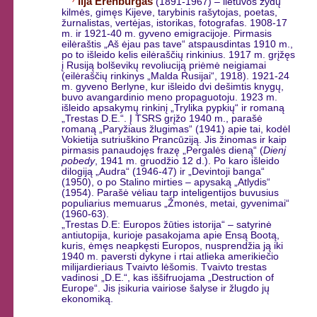
Ilja Erenburgas
(1891-1967) – lietuvos žydų
kilmės, gimęs Kijeve, tarybinis rašytojas, poetas,
žurnalistas, vertėjas, istorikas, fotografas. 1908-17
m. ir 1921-40 m. gyveno emigracijoje. Pirmasis
eilėraštis „Aš ėjau pas tave“ atspausdintas 1910 m.,
po to išleido kelis eilėraščių rinkinius. 1917 m. grįžęs
į Rusiją bolševikų revoliuciją priėmė neigiamai
(eilėraščių rinkinys „Malda Rusijai“, 1918). 1921-24
m. gyveno Berlyne, kur išleido dvi dešimtis knygų,
buvo avangardinio meno propaguotoju. 1923 m.
išleido apsakymų rinkinį „Trylika pypkių“ ir romaną
„Trestas D.E.“. Į TSRS grįžo 1940 m., parašė
romaną „Paryžiaus žlugimas“ (1941) apie tai, kodėl
Vokietija sutriuškino Prancūziją. Jis žinomas ir kaip
pirmasis panaudojęs frazę „Pergalės dieną“ (
Dienj
pobedy
, 1941 m. gruodžio 12 d.). Po karo išleido
dilogiją „Audra“ (1946-47) ir „Devintoji banga“
(1950), o po Stalino mirties – apysaką „Atlydis“
(1954). Parašė vėliau tarp inteligentijos buvusius
populiarius memuarus „Žmonės, metai, gyvenimai“
(1960-63).
„Trestas D.E: Europos žūties istorija“ – satyrinė
antiutopija, kurioje pasakojama apie Ensą Bootą,
kuris, ėmęs neapkęsti Europos, nusprendžia ją iki
1940 m. paversti dykyne i rtai atlieka amerikiečio
milijardieriaus Tvaivto lėšomis. Tvaivto trestas
vadinosi „D.E.“, kas iššifruojama „Destruction of
Europe“. Jis įsikuria vairiose šalyse ir žlugdo jų
ekonomiką.