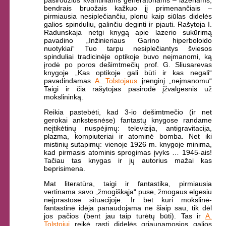
bendrais bruožais kažkuo jį primenančiais –
pirmiausia nesiplečiančiu, plonu kaip siūlas didelės
galios spinduliu, galinčiu deginti ir pjauti. Rašytoja I.
Radunskaja netgi knygą apie lazerio sukūrimą
pavadino „Inžinieriaus Garino hiperboloido
nuotykiai“ Tuo tarpu nesiplečiantys šviesos
spinduliai tradicinėje optikoje buvo neįmanomi, ką
įrodė po poros dešimtmečių prof. G. Sliusarevas
knygoje „Kas optikoje gali būti ir kas negali“
pavadindamas
A. Tolstojaus
įrenginį „neįmanomu“
Taigi ir čia rašytojas pasirodė įžvalgesnis už
mokslininką.
Reikia pastebėti, kad 3-io dešimtmečio (ir net
gerokai ankstesnėse) fantastų knygose randame
neįtikėtinų nuspėjimų: televizija, antigravitacija,
plazma, kompiuteriai ir atominė bomba. Net iki
mistinių sutapimų: vienoje 1926 m. knygoje minima,
kad pirmasis atominis sprogimas įvyks … 1945-ais!
Tačiau tas knygas ir jų autorius mažai kas
beprisimena.
Mat literatūra, taigi ir fantastika, pirmiausia
vertinama savo „žmogiškąja“ puse, žmogaus elgesiu
neįprastose situacijoje. Ir bet kuri mokslinė-
fantastinė idėja panaudojama ne šiaip sau, tik dėl
jos pačios (bent jau taip turėtų būti). Tas ir
A.
Tolstojui
reikė rasti didelės
griaunamosios galios