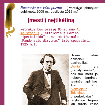
Recenzija per laiko prizmę
(„Vartiklyje“ pirmąkart
publikuota 2008 m., papildyta 2018 m.)
Įmesti į neįtikėtiną
Netrukus bus praėję 85 m. nuo
A.
Tolstojaus
„Inžinieriaus Garino
hiperboloido“ sukūrimo (žurnale
„Raudonasis dirvonas“ imto spausdinti
1925 m.).
Dviem metais
anksčiau
pasirodžiusi
„
Aelita
“ yra
„nepalyginama“,
nes tuo metu jai
nebuvo žanrinės-
teminės aplinkos.
Tuo tarpu
Aleksiejaus
Tolstojaus
„hiperboloidas“
tarybinėje terpėje
jau turėjo kelias