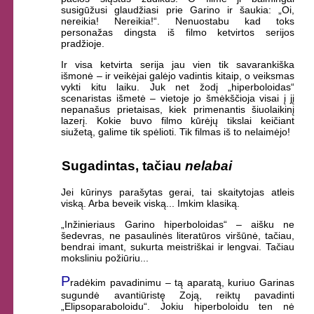
susigūžusi glaudžiasi prie Garino ir šaukia: „Oi,
nereikia! Nereikia!“. Nenuostabu kad toks
personažas dingsta iš filmo ketvirtos serijos
pradžioje.
Ir visa ketvirta serija jau vien tik savarankiška
išmonė – ir veikėjai galėjo vadintis kitaip, o veiksmas
vykti kitu laiku. Juk net žodį „hiperboloidas“
scenaristas išmetė – vietoje jo šmėkščioja visai į jį
nepanašus prietaisas, kiek primenantis šiuolaikinį
lazerį. Kokie buvo filmo kūrėjų tikslai keičiant
siužetą, galime tik spėlioti. Tik filmas iš to nelaimėjo!
Sugadintas, tačiau
nelabai
Jei kūrinys parašytas gerai, tai skaitytojas atleis
viską. Arba beveik viską... Imkim klasiką.
„Inžinieriaus Garino hiperboloidas“ – aišku ne
šedevras, ne pasaulinės literatūros viršūnė, tačiau,
bendrai imant, sukurta meistriškai ir lengvai. Tačiau
moksliniu požiūriu...
P
radėkim pavadinimu – tą aparatą, kuriuo Garinas
sugundė avantiūristę Zoją, reiktų pavadinti
„Elipsoparaboloidu“. Jokiu hiperboloidu ten nė