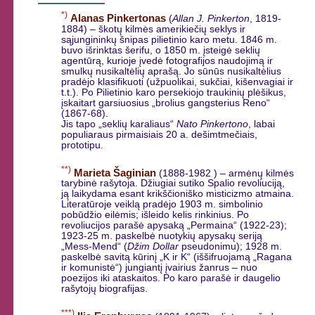
*)
Alanas Pinkertonas
(
Allan J. Pinkerton
, 1819-
1884) – škotų kilmės amerikiečių seklys ir
sąjungininkų šnipas pilietinio karo metu. 1846 m.
buvo išrinktas šerifu, o 1850 m. įsteigė seklių
agentūrą, kurioje įvedė fotografijos naudojimą ir
smulkų nusikaltėlių aprašą. Jo sūnūs nusikaltėlius
pradėjo klasifikuoti (užpuolikai, sukčiai, kišenvagiai ir
t.t.). Po Pilietinio karo persekiojo traukinių plėšikus,
įskaitart garsiuosius „brolius gangsterius Reno“
(1867-68).
Jis tapo „seklių karaliaus“
Nato Pinkertono
, labai
populiaraus pirmaisiais 20 a. dešimtmečiais,
prototipu.
**)
Marieta Šaginian
(1888-1982 ) – armėnų kilmės
tarybinė rašytoja. Džiugiai sutiko Spalio revoliuciją,
ją laikydama esant krikščioniško misticizmo atmaina.
Literatūroje veiklą pradėjo 1903 m. simbolinio
pobūdžio eilėmis; išleido kelis rinkinius. Po
revoliucijos parašė apysaką „Permaina“ (1922-23);
1923-25 m. paskelbė nuotykių apysakų seriją
„Mess-Mend“ (
Džim Dollar
pseudonimu); 1928 m.
paskelbė savitą kūrinį „K ir K“ (iššifruojamą „Ragana
ir komunistė“) jungiantį įvairius žanrus – nuo
poezijos iki ataskaitos. Po karo parašė ir daugelio
rašytojų biografijas.
***)