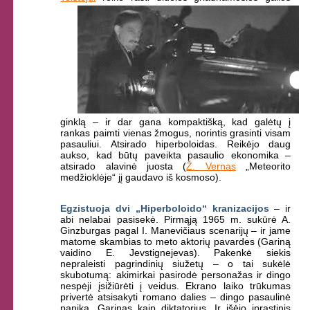
ginklą – ir dar gana kompaktišką, kad galėtų į
rankas paimti vienas žmogus, norintis grasinti visam
pasauliui. Atsirado hiperboloidas. Reikėjo daug
aukso, kad būtų paveikta pasaulio ekonomika –
atsirado alavinė juosta (
Ž. Vernas
„Meteorito
medžioklėje“ jį gaudavo iš kosmoso).
Egzistuoja dvi „Hiperboloido“ kranizacijos
– ir
abi nelabai pasisekė. Pirmąją 1965 m. sukūrė A.
Ginzburgas pagal I. Manevičiaus scenarijų – ir jame
matome skambias to meto aktorių pavardes (Gariną
vaidino E. Jevstignejevas). Pakenkė siekis
nepraleisti pagrindinių siužetų – o tai sukėlė
skubotumą: akimirkai pasirodė personažas ir dingo
nespėji įsižiūrėti į veidus. Ekrano laiko trūkumas
privertė atsisakyti romano dalies – dingo pasaulinė
panika, Garinas kaip diktatorius. Ir išėjo įprastinis