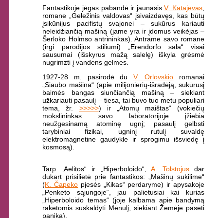
Fantastikoje jėgas pabandė ir jaunasis
V. Katajevas
,
romane „Geležinis valdovas“ įsivaizdavęs, kas būtų
įsikūnijus pacifistų svajonei – sukūrus kariauti
neleidžiančią mašiną (jame yra ir įdomus veikėjas –
Šerloko Holmso antrininkas). Antrame savo romane
(irgi parodijos stiliumi) „Erendorfo sala“ visai
sausumai (išskyrus mažą salelę) iškyla grėsmė
nugrimzti į vandens gelmes.
1927-28 m. pasirodė du
V. Orlovskio
romanai
„Siaubo mašina“ (apie milijonierių-išradėją, sukūrusį
baimės bangas siunčiančią mašiną – siekiant
užkariauti pasaulį – tiesa, tai buvo tuo metu populiari
tema, žr.
>>>>>
) ir „Atomų maištas“ (vokiečių
mokslininkas savo laboratorijoje įžiebia
neužgesinamą atominę ugnį; pasaulį gelbsti
tarybiniai fizikai, ugninį rutulį suvaldę
elektromagnetine gaudykle ir sprogimu išsviedę į
kosmosą).
Tarp „Aelitos“ ir „Hiperboloido“,
A. Tolstojus
dar
dukart prisilietė prie fantastikos: „Mašinų sukilime“
(
K. Čapeko
pjesės „Kikas“ perdaryme) ir apysakoje
„Penketo sąjungoje“, jau palietusiai kai kurias
„Hiperboloido temas“ (joje kalbama apie bandymą
raketomis suskaldyti Mėnulį, siekiant Žemėje pasėti
paniką).