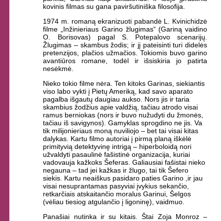
kovinis filmas su gana paviršutiniška filosofija.
1974 m. romaną ekranizuoti pabandė L. Kvinichidzė
filme „Inžinieriaus Garino žlugimas“ (Gariną vaidino
O. Borisovas) pagal S. Potepalovo scenarijų.
Žlugimas – skambus žodis; ir jį pateisinti turi didelės
pretenzijos, plačios užmačios. Tokiomis buvo garino
avantiūros romane, todėl ir išsiskiria jo patirta
nesėkmė.
Nieko tokio filme nėra. Ten kitoks Garinas, siekiantis
viso labo vykti į Pietų Ameriką, kad savo aparato
pagalba išgautų daugiau aukso. Nors jis ir taria
skambius žodžius apie valdžią, tačiau atrodo visai
ramus berniokas (nors ir buvo nužudyti du žmonės,
tačiau iš savigynos). Gamyklas sprogdino ne jis. Va
tik milijonieriaus moną nuviliojo – bet tai visai kitas
dalykas. Kartu filmo autoriai į pirmą planą iškėlė
primityvią detektyvinę intrigą – hiperboloidą nori
užvaldyti pasaulinė fašistinė organizacija, kuriai
vadovauja kažkoks Šeferas. Galiausiai fašistai nieko
negauna – tad jei kažkas ir žlugo, tai tik Šefero
siekis. Kartu neaiškus pasidaro paties Garino ,ir jau
visai nesuprantamas pasyviai įvykius sekančio,
retkarčiais atskaitančio moralus Garinui, Šelgos
(vėliau tiesiog atgulančio į ligoninę), vaidmuo.
Panašiai nutinka ir su kitais. Štai Zoja Monroz –