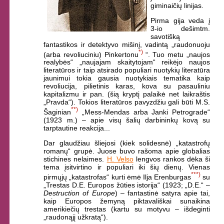
giminaičių linijas.
Pirma gija veda į
3-io dešimtm.
savotišką
fantastikos ir detektyvo mišinį, vadintą „raudonuoju
*)
(arba revoliuciniu) Pinkertonu
“. Tuo metu „naujos
realybės“ „naujajam skaitytojam“ reikėjo naujos
literatūros ir taip atsirado populiari nuotykių literatūra
jaunimui tokia gausia nuotykiais tematika kaip
revoliucija, pilietinis karas, kova su pasauliniu
kapitalizmu ir pan. (šią kryptį palaikė net laikraštis
„Pravda“). Tokios literatūros pavyzdžiu gali būti M.S.
**)
Šaginian
„Mess-Mendas arba Janki Petrograde“
(1923 m.) – apie visų šalių darbininkų kovą su
tarptautine reakcija...
Dar glaudžiau šliejosi (kiek solidesnė) „katastrofų
romanų“ grupė. Juose buvo rašoma apie globalias
stichines nelaimes.
H. Velso
lengvos rankos dėka ši
tema įsitvirtino ir populiari iki šių dienų. Vienas
***)
pirmųjų „katastrofas“ kurti ėmė Ilja Erenburgas
su
„Trestas D.E. Europos žūties istorija“ (1923; „D.E.“ –
Destruction of Europe
) – fantastinė satyra apie tai,
kaip Europos žemyną piktavališkai sunaikina
amerikiečių trestas (kartu su motyvu – išdeginti
„raudonąjį užkratą“).