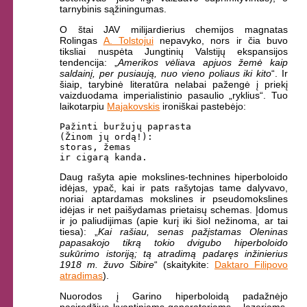
tarnybinis sąžiningumas.
O štai JAV milijardierius chemijos magnatas
Rolingas
A. Tolstojui
nepavyko, nors ir čia buvo
tiksliai nuspėta Jungtinių Valstijų ekspansijos
tendencija: „
Amerikos vėliava apjuos žemė kaip
saldainį, per pusiaują, nuo vieno poliaus iki kito
“. Ir
šiaip, tarybinė literatūra nelabai pažengė į priekį
vaizduodama imperialistinio pasaulio „ryklius“. Tuo
laikotarpiu
Majakovskis
ironiškai pastebėjo:
Pažinti buržujų paprasta

(Žinom jų ordą!):

storas, žemas 

Daug rašyta apie mokslines-technines hiperboloido
idėjas, ypač, kai ir pats rašytojas tame dalyvavo,
noriai aptardamas mokslines ir pseudomokslines
idėjas ir net paišydamas prietaisų schemas. Įdomus
ir jo paliudijimas (apie kurį iki šiol nežinoma, ar tai
tiesa): „
Kai rašiau, senas pažįstamas Oleninas
papasakojo tikrą tokio dvigubo hiperboloido
sukūrimo istoriją; tą atradimą padaręs inžinierius
1918 m. žuvo Sibire
“ (skaitykite:
Daktaro Filipovo
atradimas
).
Nuorodos į Garino hiperboloidą padažnėjo
pasirodžius kvantiniams generatoriams – lazeriams,