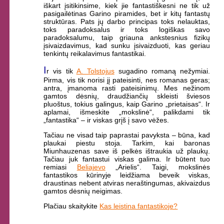
iškart įsitikinsime, kiek jie fantastiškesni ne tik už
pasigailėtinas Garino piramides, bet ir kitų fantastų
struktūras. Pats jų darbo principas toks nelauktas,
toks paradoksalus ir toks logiškas savo
paradoksalumu, taip griauna ankstesnius fizikų
įsivaizdavimus, kad sunku įsivaizduoti, kas geriau
tenkintų reikalavimus fantastikai.
I
r vis tik
A. Tolstojus
sugadino romaną nežymiai.
Pirma, vis tik norisi jį pateisinti, nes romanas geras;
antra, įmanoma rasti pateisinimų. Mes nežinom
gamtos dėsnių, draudžiančių skleisti šviesos
pluoštus, tokius galingus, kaip Garino „prietaisas“. Ir
aplamai, išmeskite „mokslinė“, palikdami tik
„fantastika“ – ir viskas grįš į savo vėžes.
Tačiau ne visad taip paprastai pavyksta – būna, kad
plaukai piestu stoja. Tarkim, kai baronas
Miunhauzenas save iš pelkės ištraukia už plaukų.
Tačiau juk fantastui viskas galima. Ir būtent tuo
remiasi
Beliajevo
„Arielis“. Taigi, mokslinės
fantastikos kūrinyje leidžiama beveik viskas,
draustinas nebent atviras neraštingumas, akivaizdus
gamtos dėsnių neigimas.
Plačiau skaitykite
Kas leistina fantastikoje?