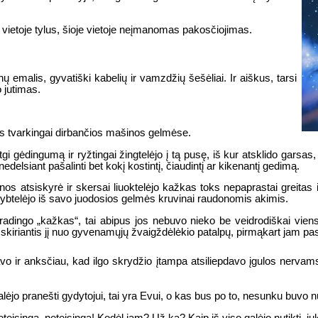
ti vietoje tylus, šioje vietoje neįmanomas pakosčiojimas.
ų emalis, gyvatiški kabelių ir vamzdžių šešėliai. Ir aiškus, tarsi
o jutimas.
nas tvarkingai dirbančios mašinos gelmėse.
gėdingumą ir ryžtingai žingtelėjo į tą pusę, iš kur atsklido garsas, 
delsiant pašalinti bet kokį kostintį, čiaudintį ar kikenantį gedimą.
os atsiskyrė ir skersai liuoktelėjo kažkas toks nepaprastai greitas i
btelėjo iš savo juodosios gelmės kruvinai raudonomis akimis.
 pradingo „kažkas“, tai abipus jos nebuvo nieko be veidrodiškai viens
, skiriantis jį nuo gyvenamųjų žvaigždėlėkio patalpų, pirmąkart jam pa
vo ir anksčiau, kad ilgo skrydžio įtampa atsiliepdavo įgulos nervams,
alėjo pranešti gydytojui, tai yra Evui, o kas bus po to, nesunku buvo n
eisinga, neteisinga! Kodėl jam? Už ką? Kaip iš viso galėjo nutikti, juk 