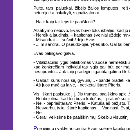
Pulte, tarsi pajuokai, žibėjo žalios lemputės, rei
neturėjo ką palaikyti, signalizatoriai.
- Na ir kaip tai liepsite paaiškinti?
Atsakymo nebuvo. Evas buvo toks išbalęs, kad jo ru
- Nereikia jaudintis. – kapitonas švelniai uždėjo ranką 
- Misandrai... - sušnibždėjo Evas.
- ... misandrai. O pseudo-bjaurybės liko. Gal tai b
Evas palingavo galva.
- Vitalizacinis lygis palaikomas visuose hermetišku
kad konkrečiam individui tas lygis gali būti per ma
nesuprantu... Juk taip pradeginti gaubtą galima tik ki
- Galbūt, kuris nors šių gyvūnų... - bandė pradėti 
- Aš juos mačiau laive, - netikėtai ištarė Piteris.
Visi iškart pasisuko į jį. Jis trumpai paaiškino apie 
- Neabejotina, kad ten buvo katušas, - pratarė sus
- Ne, - paprieštaravo Piteris. – Katušą aš pažįstu. 
- Nesvarbu, tyliai ištarė kapitonas. – Vadinasi, Evai,
- Ne.
- Gerai, veiksime be paaiškinimų. Skelbiu visuotinį 
P
rie įėjimo į valdymo centrą Evas suėmė kapitonui