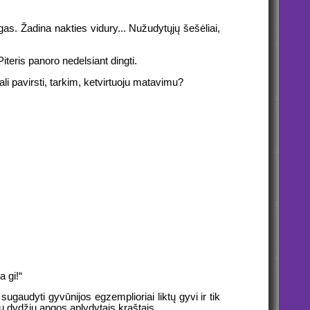
gas. Žadina nakties vidury... Nužudytųjų šešėliai,
iteris panoro nedelsiant dingti.
ali pavirsti, tarkim, ketvirtuoju matavimu?
a gi!“
gaudyti gyvūnijos egzemplioriai liktų gyvi ir tik
gų dydžių angos aplydytais kraštais.