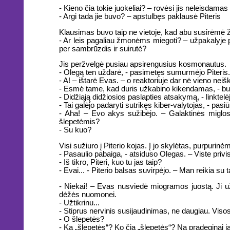
- Kieno čia tokie juokeliai? – rovėsi jis neleisdamas
- Argi tada jie buvo? – apstulbęs paklausė Piteris
Klausimas buvo taip ne vietoje, kad abu susirėmė ž
- Ar leis pagaliau žmonėms miegoti? – užpakalyje p
per sambrūzdis ir suirutė?
Jis peržvelgė pusiau apsirengusius kosmonautus.
- Olegą ten uždarė, - pasimetęs sumurmėjo Piteris.
- A! – ištarė Evas. – o reaktoriuje dar nė vieno ne
- Esmė tame, kad duris užkabino kikendamas, - burb
- Didžiąją didžiosios paslapties atsakymą, - linktel
- Tai galėjo padaryti sutrikęs kiber-valytojas, - pasiūl
- Aha! – Evo akys sužibėjo. – Galaktinės miglos 
šlepetėmis?
- Su kuo?
Visi sužiuro į Piterio kojas. Į jo skylėtas, purpuri
- Pasaulio pabaiga, - atsiduso Olegas. – Viste privi
- Iš tikro, Piteri, kuo tu jas taip?
- Evai... - Piterio balsas suvirpėjo. – Man reikia su t
- Niekai! – Evas nusviedė miogramos juostą. Ji užs
dėžės nuomonei.
- Užtikrinu...
- Stiprus nervinis susijaudinimas, ne daugiau. Visos
- O šlepetės?
- Ką „šlepetės“? Ko čia „šlepetės“? Na pradeginai ja