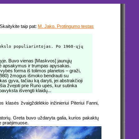
Skaitykite taip pat:
M. Jako. Protingumo testas
okslo populiarintojas. Po 1960-ųjų
yje. Buvo vienas [Maskvos] jaunųjų
kūrė apsakymus ir trumpas apysakas.
vybės forma iš tolimos planetos – graži,
 (1980) žmogus išmoko bendrauti su
s gyva, tačiau ką daryti, jei abstrakčioji
šia žvejoti prie Runo upės, kur sutinka
pavyksta išvengti klaidų...
os klasės žvaigždėlėkio inžinieriui Piteriui Fanni,
iatorių. Greta buvo uždaryta galia, kurios pakaktų
e praėjimuose.