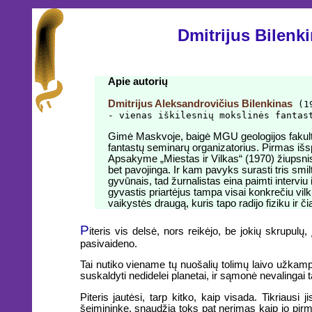
Dmitrijus Bilen
Apie autorių
Dmitrijus Aleksandrovičius Bilenkinas
(19
- vienas iškilesnių mokslinės fantas
Gimė Maskvoje, baigė MGU geologijos fakulte
fantastų seminarų organizatorius. Pirmas išs
Apsakyme „Miestas ir Vilkas“ (1970) žiupsnis
bet pavojinga. Ir kam pavyks surasti tris sm
gyvūnais, tad žurnalistas eina paimti interviu
gyvastis priartėjus tampa visai konkrečiu vil
vaikystės draugą, kuris tapo radijo fiziku ir č
P
iteris vis delsė, nors reikėjo, be jokių skrupulų, 
pasivaideno.
Tai nutiko viename tų nuošalių tolimų laivo užkampių
suskaldyti nedidelei planetai, ir sąmonė nevalinga
Piteris jautėsi, tarp kitko, kaip visada. Tikriaus
šeimininke, snaudžia toks pat nerimas kaip jo pir