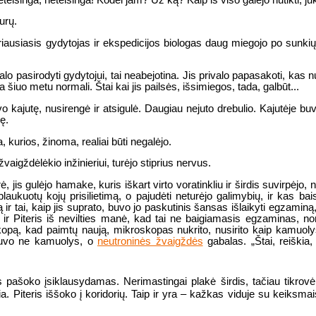
urų.
ausiasis gydytojas ir ekspedicijos biologas daug miegojo po sunkių d
pasirodyti gydytojui, tai neabejotina. Jis privalo papasakoti, kas nut
a šiuo metu normali. Štai kai jis pailsės, išsimiegos, tada, galbūt...
o kajutę, nusirengė ir atsigulė. Daugiau nejuto drebulio. Kajutėje buv
ę.
kurios, žinoma, realiai būti negalėjo.
žvaigždėlėkio inžinieriui, turėjo stiprius nervus.
 jis gulėjo hamake, kuris iškart virto voratinkliu ir širdis suvirpėjo, 
tė plaukuotų kojų prisilietimą, o pajudėti neturėjo galimybių, ir kas
 ir tai, kaip jis suprato, buvo jo paskutinis šansas išlaikyti egzamin
 ir Piteris iš nevilties manė, kad tai ne baigiamasis egzaminas, n
opą, kad paimtų naują, mikroskopas nukrito, nusirito kaip kamuoly
i buvo ne kamuolys, o
neutroninės žvaigždės
gabalas. „Štai, reiškia,
 pašoko įsiklausydamas. Nerimastingai plakė širdis, tačiau tikrov
ia. Piteris iššoko į koridorių. Taip ir yra – kažkas viduje su keiksma