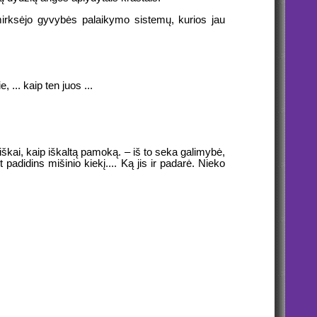
dę mirksėjo gyvybės palaikymo sistemų, kurios jau
, ... kaip ten juos ...
iškai, kaip iškaltą pamoką. – iš to seka galimybė,
padidins mišinio kiekį.... Ką jis ir padarė. Nieko