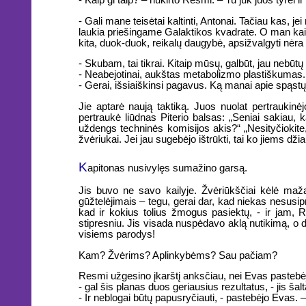
- Gali mane teisėtai kaltinti, Antonai. Tačiau kas,
laukia priešingame Galaktikos kvadrate. O man kaip
kita, duok-duok, reikalų daugybė, apsižvalgyti nėra
- Skubam, tai tikrai. Kitaip mūsų, galbūt, jau nebūtų t
- Neabejotinai, aukštas metabolizmo plastiškumas. J
- Gerai, išsiaiškinsi pagavus. Ką manai apie spąstų
Jie aptarė naują taktiką. Juos nuolat pertraukinė
pertraukė liūdnas Piterio balsas: „Seniai sakiau, 
uždengs techninės komisijos akis?“ „Nesityčiokite,
žvėriukai. Jei jau sugebėjo ištrūkti, tai ko jiems dž
K
apitonas nusivylęs sumažino garsą.
Jis buvo ne savo kailyje. Žvėriūkščiai kėlė maža
gūžtelėjimais – tegu, gerai dar, kad niekas nesusipr
kad ir kokius tolius žmogus pasiektų, - ir jam, R
stipresniu. Jis visada nuspėdavo aklą nutikimą, o da
visiems parodys!
Kam? Žvėrims? Aplinkybėms? Sau pačiam?
Resmi užgesino įkarštį anksčiau, nei Evas pastebė
- gal šis planas duos geriausius rezultatus, - jis ša
- Ir neblogai būtų papusryčiauti, - pastebėjo Evas.