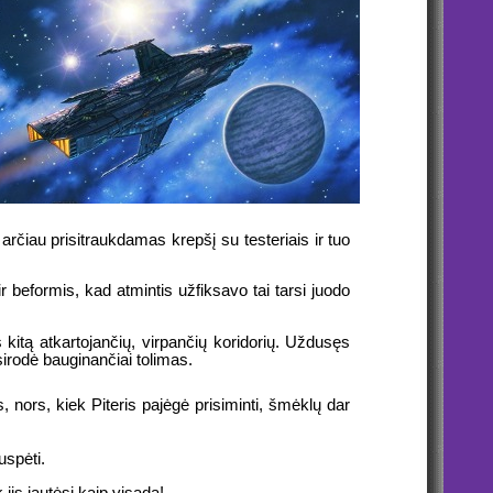
arčiau prisitraukdamas krepšį su testeriais ir tuo
r beformis, kad atmintis užfiksavo tai tarsi juodo
 kitą atkartojančių, virpančių koridorių. Uždusęs
sirodė bauginančiai tolimas.
 nors, kiek Piteris pajėgė prisiminti, šmėklų dar
uspėti.
jis jautėsi kaip visada!