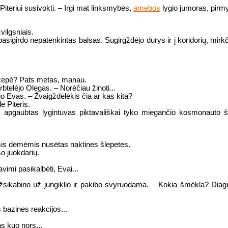
 Piteriui susivokti. – Irgi mat linksmybės,
amebos
lygio jumoras, pirmy
vilgsniais.
asigirdo nepatenkintas balsas. Sugirgždėjo durys ir į koridorių, mir
iškepė? Pats metas, manau.
telėjo Olegas. – Norėčiau žinoti...
ėjo Evas. – Žvaigždėlėkis čia ar kas kita?
ė Piteris.
apgaubtas lygintuvas piktavališkai tyko miegančio kosmonauto šle
nėmis dėmėmis nusėtas naktines šlepetes.
so juokdarių.
avimi pasikalbėti, Evai...
ikabino už jungiklio ir pakibo svyruodama. – Kokia šmėkla? Diagnost
 bazinės reakcijos...
s kuo nors...