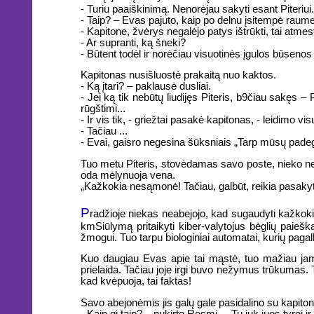
- Turiu paaiškinimą. Nenorėjau sakyti esant Piteriui.
- Taip? – Evas pajuto, kaip po delnu įsitempė raum
- Kapitone, žvėrys negalėjo patys ištrūkti, tai atmes
- Ar supranti, ką šneki?
- Būtent todėl ir norėčiau visuotinės įgulos būsenos
Kapitonas nusišluostė prakaitą nuo kaktos.
- Ką įtari? – paklausė dusliai.
- Jei ką tik nebūtų liudijęs Piteris, b9čiau sakęs – 
rūgštimi...
- Ir vis tik, - griežtai pasakė kapitonas, - leidimo v
- Tačiau ...
- Evai, gaisro negesina šūksniais „Tarp mūsų padeg
Tuo metu Piteris, stovėdamas savo poste, nieko nes
oda mėlynuoja vena.
„Kažkokia nesąmonė! Tačiau, galbūt, reikia pasakyt
P
radžioje niekas neabejojo, kad sugaudyti kažkoki
km
Siūlymą pritaikyti kiber-valytojus bėglių paieš
žmogui. Tuo tarpu biologiniai automatai, kurių paga
Kuo daugiau Evas apie tai mąstė, tuo mažiau jam vi
prielaida. Tačiau joje irgi buvo nežymus trūkumas.
kad kvėpuoja, tai faktas!
Savo abejonėmis jis galų gale pasidalino su kapiton
- Kaip gi taip? – nukirto Resmi. – Tu juk juos tyrei ir