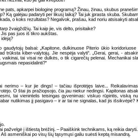
 jei ne pats, apkarpei biologinę programą? Žinau, žinau, skubus prane
? Ką galėjau padaryti per likusį laiką? Tai juk įprasta skuba. Skuba
 kada, o koks rezultatas? Negalvok, prašau, kad noriu atsisakyti atsa
arp žvaigždžių. Tai kaip jie, vis dėlto, prisitaikė?
is pas juos iš tikro aukštas.
 idėją?
jo gaudytojų balsai: „Kapitone, dulkinuose Piterio ūkio koridoriuos
kad trūksta kiber-valytojų. Jie nespėja valyti“. „Gerai, gerai, - ats
 vaikinai, tai visai ne dulkės, o tik cigarečių pelenai. Mechanikai s
iaugsmais nepasidalinti?“
i nerimo – kur jie dings! – tačiau išprotėjęs laive... Reikalavima
otėjo. O štai jis pražiopsojo, čia jau niekur nedingsi. Kapitonas atsak
esmi, tai vienintelis teisingas gyvenimas: viskuo rūpintis, viską n
bar nutikimas jį pasigavo – ir ar tai ne signalas, kad jis išsikvėpė? 
jo.
ltai pažvelgė į ištiestą brėžinį. – Paaiškink technikams, ką reikia dary
 – Aš asmeniškai po visų šių tąsymųsi galiu suėsti keptą misandrą.