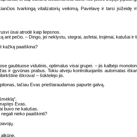
škiančios tvarkingą vitalizatorių veikimą. Pavėlavę ir tarsi įsižei
svi ūsai atrodė kaip liepsnos.
ant pečio. – Dingo, jei neklystu, stegrai, asfetai, trojėnai, katušai ir tie
ent kažką paaiškina?
ose gaubtuose vidutinis, optimalus visai grupei. – jis kalbėjo monoton
žas ir gyvūnas prabus. Tokiu atveju kontroliuojantis automatas iškart 
birkštine iškrova! – šūktelėjo jis.
kapitonas, tačiau Evas prieštaraudamas papurtė galvą.
„šmėklą“.
imąstęs Evas.
Tai buvo ne katušas.
 negali nieko paaiškinti?
pavojų.
 alkūnę.