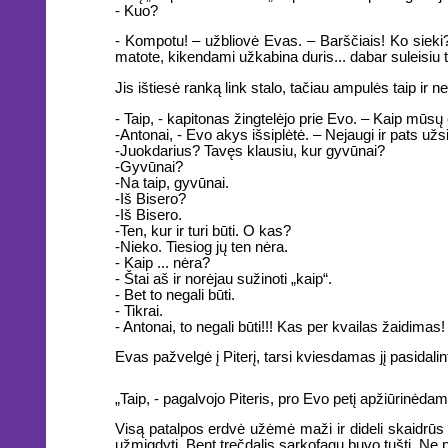
- Kuo?
- Kompotu! – užbliovė Evas. – Barščiais! Ko sieki? 
matote, kikendami užkabina duris... dabar suleisiu 
Jis ištiesė ranką link stalo, tačiau ampulės taip ir
- Taip, - kapitonas žingtelėjo prie Evo. – Kaip mūsų 
-Antonai, - Evo akys išsiplėtė. – Nejaugi ir pats užs
-Juokdarius? Tavęs klausiu, kur gyvūnai?
-Gyvūnai?
-Na taip, gyvūnai.
-Iš Bisero?
-Iš Bisero.
-Ten, kur ir turi būti. O kas?
-Nieko. Tiesiog jų ten nėra.
- Kaip ... nėra?
- Štai aš ir norėjau sužinoti „kaip“.
- Bet to negali būti.
- Tikrai.
- Antonai, to negali būti!!! Kas per kvailas žaidimas!
Evas pažvelgė į Piterį, tarsi kviesdamas jį pasidalint
„Taip, - pagalvojo Piteris, pro Evo petį apžiūrinėdamas
Visą patalpos erdvė užėmė maži ir dideli skaidrūs s
užmigdyti. Bent trečdalis sarkofagų buvo tušti. Ne p