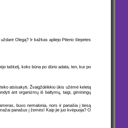
as uždarė Olegą? Ir kažkas apliejo Piterio šlepetes
jo taškelį, koks būna po dūrio adata, ten, kur po
 teko atsisakyti. Žvaigždėlėkio ūkis užėmė keletą
undyti ant organizmų iš baltymų, taigi, giminingų
kameras, buvo nemalonia, nors ir panašia į tiesą
 mažai panašus į žemės! Kaip jie juo kvėpuoja? O