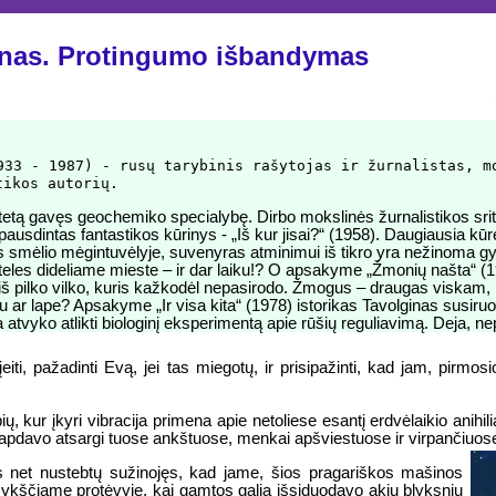
kinas. Protingumo išbandymas
33 - 1987) - rusų tarybinis rašytojas ir žurnalistas, m
tikos autorių.
tą gavęs geochemiko specialybę. Dirbo mokslinės žurnalistikos srit
pausdintas fantastikos kūrinys - „Iš kur jisai?“ (1958). Daugiausia 
 smėlio mėgintuvėlyje, suvenyras atminimui iš tikro yra nežinoma gy
ilteles dideliame mieste – ir dar laiku!? O apsakyme „Žmonių našta“
 iš pilko vilko, kuris kažkodėl nepasirodo. Žmogus – draugas viskam, ka
ku ar lape? Apsakyme „Ir visa kita“ (1978) istorikas Tavolginas susiruo
ia atvyko atlikti biologinį eksperimentą apie rūšių reguliavimą. Deja, ne
įeiti, pažadinti Evą, jei tas miegotų, ir prisipažinti, kad jam, pirmosi
, kur įkyri vibracija primena apie netoliese esantį erdvėlaikio anihil
i tapdavo atsargi tuose ankštuose, menkai apšviestuose ir virpančiuos
i jis net nustebtų sužinojęs, kad jame, šios pragariškos mašinos
mykščiame protėvyje, kai gamtos galia išsiduodavo akių blyksniu