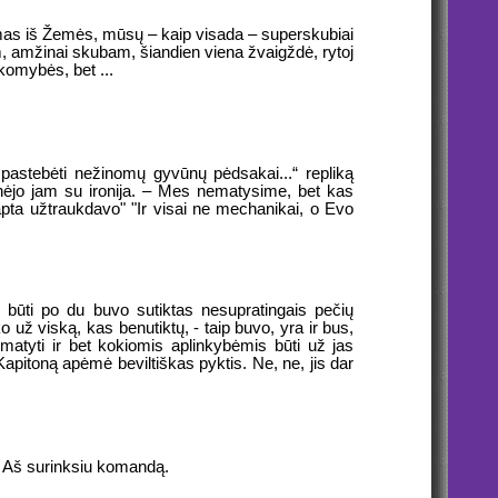
šimas iš Žemės, mūsų – kaip visada – superskubiai
m, amžinai skubam, šiandien viena žvaigždė, rytoj
komybės, bet ...
e pastebėti nežinomų gyvūnų pėdsakai...“ repliką
akinėjo jam su ironija. – Mes nematysime, bet kas
lapta užtraukdavo" "Ir visai ne mechanikai, o Evo
s būti po du buvo sutiktas nesupratingais pečių
o už viską, kas benutiktų, - taip buvo, yra ir bus,
umatyti ir bet kokiomis aplinkybėmis būti už jas
Kapitoną apėmė beviltiškas pyktis. Ne, ne, jis dar
ti. Aš surinksiu komandą.