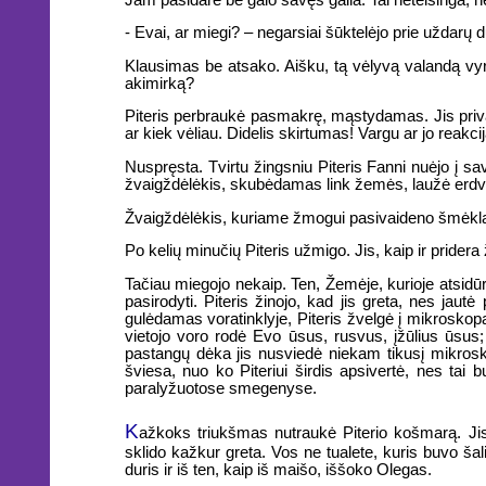
- Evai, ar miegi? – negarsiai šūktelėjo prie uždarų d
Klausimas be atsako. Aišku, tą vėlyvą valandą vyri
akimirką?
Piteris perbraukė pasmakrę, mąstydamas. Jis privalo 
ar kiek vėliau. Didelis skirtumas! Vargu ar jo reakcij
Nuspręsta. Tvirtu žingsniu Piteris Fanni nuėjo į sav
žvaigždėlėkis, skubėdamas link žemės, laužė erdv
Žvaigždėlėkis, kuriame žmogui pasivaideno šmėkla, 
Po kelių minučių Piteris užmigo. Jis, kaip ir pridera 
Tačiau miegojo nekaip. Ten, Žemėje, kurioje atsidūrė,
pasirodyti. Piteris žinojo, kad jis greta, nes jau
gulėdamas voratinklyje, Piteris žvelgė į mikroskopą
vietojo voro rodė Evo ūsus, rusvus, įžūlius ūsus;
pastangų dėka jis nusviedė niekam tikusį mikrosk
šviesa, nuo ko Piteriui širdis apsivertė, nes ta
paralyžuotose smegenyse.
K
ažkoks triukšmas nutraukė Piterio košmarą. Jis
sklido kažkur greta. Vos ne tualete, kuris buvo šal
duris ir iš ten, kaip iš maišo, iššoko Olegas.