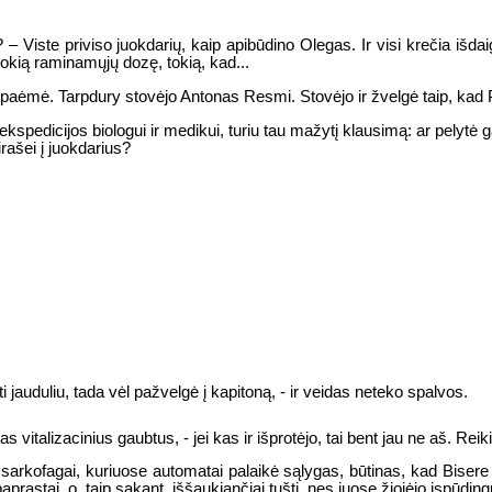
– Viste priviso juokdarių, kaip apibūdino Olegas. Ir visi krečia išdai
tokią raminamųjų dozę, tokią, kad...
 nepaėmė. Tarpdury stovėjo Antonas Resmi. Stovėjo ir žvelgė taip, kad P
ekspedicijos biologui ir medikui, turiu tau mažytį klausimą: ar pelytė g
irašei į juokdarius?
i jauduliu, tada vėl pažvelgė į kapitoną, - ir veidas neteko spalvos.
 vitalizacinius gaubtus, - jei kas ir išprotėjo, tai bent jau ne aš. Reiki
arkofagai, kuriuose automatai palaikė sąlygas, būtinas, kad Bisere su
aprastai, o, taip sakant, iššaukiančiai tušti, nes juose žiojėjo įspūdin