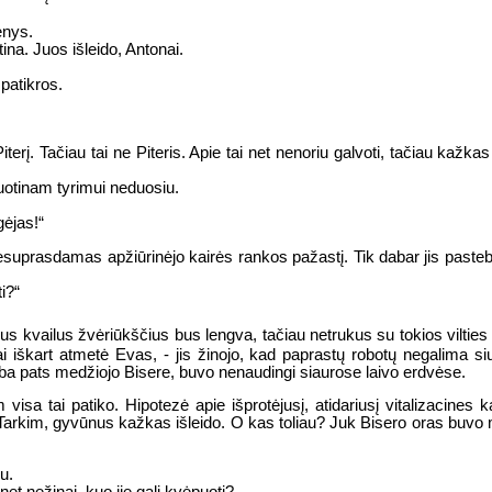
enys.
tina. Juos išleido, Antonai.
 patikros.
Piterį. Tačiau tai ne Piteris. Apie tai net nenoriu galvoti, tačiau kažk
isuotinam tyrimui neduosiu.
ėjas!“
uprasdamas apžiūrinėjo kairės rankos pažastį. Tik dabar jis pastebė
i?“
us kvailus žvėriūkščius bus lengva, tačiau netrukus su tokios vilties
kai iškart atmetė Evas, - jis žinojo, kad paprastų robotų negalima si
lba pats medžiojo Bisere, buvo nenaudingi siaurose laivo erdvėse.
sa tai patiko. Hipotezė apie išprotėjusį, atidariusį vitalizacines 
 Tarkim, gyvūnus kažkas išleido. O kas toliau? Juk Bisero oras buvo
u.
 net nežinai, kuo jie gali kvėpuoti?