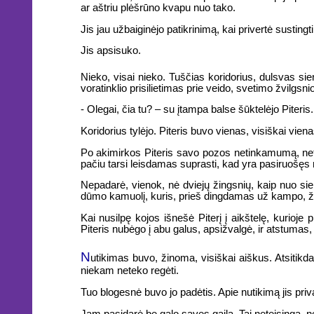
ar aštriu plėšrūno kvapu nuo tako.
Jis jau užbaiginėjo patikrinimą, kai privertė susting
Jis apsisuko.
Nieko, visai nieko. Tuščias koridorius, dulsvas sien
voratinklio prisilietimas prie veido, svetimo žvilgsni
- Olegai, čia tu? – su įtampa balse šūktelėjo Piteris.
Koridorius tylėjo. Piteris buvo vienas, visiškai vie
Po akimirkos Piteris savo pozos netinkamumą, netgi 
pačiu tarsi leisdamas suprasti, kad yra pasiruošęs ne
Nepadarė, vienok, nė dviejų žingsnių, kaip nuo sien
dūmo kamuolį, kuris, prieš dingdamas už kampo, žy
Kai nusilpę kojos išnešė Piterį į aikštelę, kurioje
Piteris nubėgo į abu galus, apsižvalgė, ir atstumas
N
utikimas buvo, žinoma, visiškai aiškus. Atsitikda
niekam neteko regėti.
Tuo blogesnė buvo jo padėtis. Apie nutikimą jis priv
Jam pasidarė be galo savęs gaila. Tai neteisinga, net