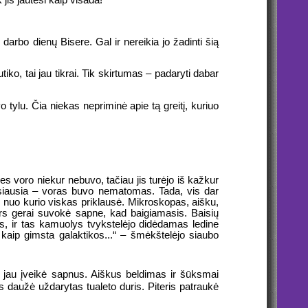
arbo dienų Bisere. Gal ir nereikia jo žadinti šią
iko, tai jau tikrai. Tik skirtumas – padaryti dabar
o tylu. Čia niekas nepriminė apie tą greitį, kuriuo
nes voro niekur nebuvo, tačiau jis turėjo iš kažkur
 baisiausia – voras buvo nematomas. Tada, vis dar
ą, nuo kurio viskas priklausė. Mikroskopas, aišku,
ors gerai suvokė sapne, kad baigiamasis. Baisių
s, ir tas kamuolys tvykstelėjo didėdamas ledine
 kaip gimsta galaktikos...“ – šmėkštelėjo siaubo
ė jau įveikė sapnus. Aiškus beldimas ir šūksmai
is daužė uždarytas tualeto duris. Piteris patraukė