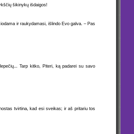
kščių šikinykų išdaigos!
kčiodama ir raukydamasi, išlindo Evo galva. – Pas
pečių... Tarp kitko, Piteri, ką padarei su savo
as tvirtina, kad esi sveikas; ir aš pritariu tos