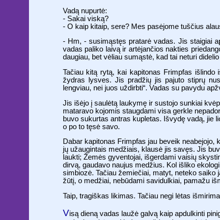
Vadą nupurtė:
- Sakai viską?
- O kaip kitaip, sere? Mes pasėjome tuščius alau
- Hm, - susimąstęs pratarė vadas. Jis staigiai ap
vadas paliko laivą ir artėjančios nakties priedan
daugiau, bet vėliau sumąstė, kad tai neturi dide
Tačiau kitą rytą, kai kapitonas Frimpfas išlindo
žydras lysves. Jis pradžių jis pajuto stiprų nus
lengviau, nei juos uždirbti“. Vadas su pavydu apžv
Jis išėjo į saulėtą laukymę ir sustojo sunkiai kvėp
mataravo kojomis staugdami visa gerkle nepadori
buvo sukurtas antras kupletas. Išvydę vadą, jie lio
o po to tęsė savo.
Dabar kapitonas Frimpfas jau beveik neabejojo, k
jų užaugintais medžiais, klausė jis savęs. Jis buv
laukti; Žemės gyventojai, išgerdami vaisių skystim
dirvą, gaudavo naujus medžius. Kol išliko ekologin
simbiozė. Tačiau žemiečiai, matyt, neteko saiko 
žūtį, o medžiai, nebūdami savidulkiai, pamažu iš
Taip, tragiškas likimas. Tačiau negi lėtas išmir
V
isą dieną vadas laužė galvą kaip apdulkinti pini