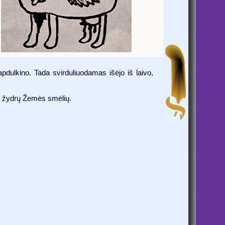
apdulkino. Tada svirduliuodamas išėjo iš laivo,
iš žydrų Žemės smėlių.