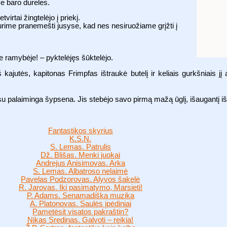
ve baro dureles.
tvirtai žingtelėjo į priekį.
turime pranemešti jusyse, kad nes nesiruožiame grįžti į
e ramybėje! – pyktelėjęs šūktelėjo.
ajutės, kapitonas Frimpfas ištraukė butelį ir keliais gurkšniais jį 
e su palaiminga šypsena. Jis stebėjo savo pirmą mažą ūglį, išaugantį 
Fantastikos skyrius
K.S.N.
S. Lemas. Patrulis
Dž. Blišas. Menki juokai
Andrejus Anisimovas. Arka
S. Lemas. Albatroso nelaimė
Pavelas Podzorovas. Alyvos šakelė
R. Jarovas. Iki pasimatymo, Marsieti!
P. Adams. Senamadiška muzika
A. Platonovas. Saulės įpėdiniai
Pametėsit visatos pakraštin?
Nikas Sredinas. Galvoti – reikia!