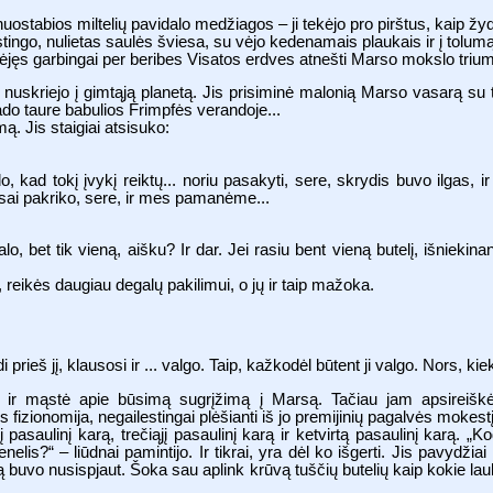
nuostabios miltelių pavidalo medžiagos – ji tekėjo pro pirštus, kaip žy
stingo, nulietas saulės šviesa, su vėjo kedenamais plaukais ir į tolum
jęs garbingai per beribes Visatos erdves atnešti Marso mokslo trium
s nuskriejo į gimtąją planetą. Jis prisiminė malonią Marso vasarą su t
do taure babulios Frimpfės verandoje...
. Jis staigiai atsisuko:
odo, kad tokį įvykį reiktų... noriu pasakyti, sere, skrydis buvo ilgas,
sai pakriko, sere, ir mes pamanėme...
o, bet tik vieną, aišku? Ir dar. Jei rasiu bent vieną butelį, išniekinan
 reikės daugiau degalų pakilimui, o jų ir taip mažoka.
 prieš jį, klausosi ir ... valgo. Taip, kažkodėl būtent ji valgo. Nors, kiek
ir mąstė apie būsimą sugrįžimą į Marsą. Tačiau jam apsireiškė
zionomija, negailestingai plėšianti iš jo premijinių pagalvės mokest
jį pasaulinį karą, trečiąjį pasaulinį karą ir ketvirtą pasaulinį karą.
elis?“ – liūdnai pamintijo. Ir tikrai, yra dėl ko išgerti. Jis pavydžiai 
buvo nusispjaut. Šoka sau aplink krūvą tuščių butelių kaip kokie lauk