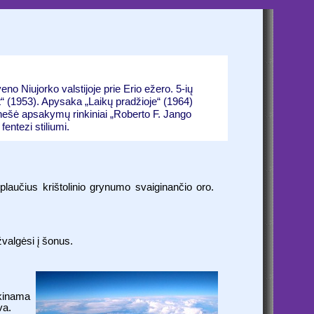
o Niujorko valstijoje prie Erio ežero. 5-ių
(1953). Apysaka „Laikų pradžioje“ (1964)
tnešė apsakymų rinkiniai „Roberto F. Jango
entezi stiliumi.
plaučius krištolinio grynumo svaiginančio oro.
 žvalgėsi į šonus.
škinama
va.