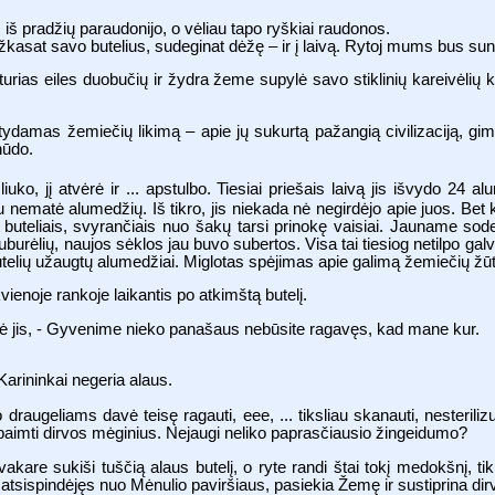
 iš pradžių paraudonijo, o vėliau tapo ryškiai raudonos.
Užkasat savo butelius, sudeginat dėžę – ir į laivą. Rytoj mums bus sun
urias eiles duobučių ir žydra žeme supylė savo stiklinių kareivėlių k
ydamas žemiečių likimą – apie jų sukurtą pažangią civilizaciją, gim
nūdo.
liuko, jį atvėrė ir ... apstulbo. Tiesiai priešais laivą jis išvydo 24
matė alumedžių. Iš tikro, jis niekada nė negirdėjo apie juos. Bet k
buteliais, svyrančiais nuo šakų tarsi prinokę vaisiai. Jauname so
auburėlių, naujos sėklos jau buvo subertos. Visa tai tiesiog netilpo 
 butelių užaugtų alumedžiai. Miglotas spėjimas apie galimą žemiečių žūtį
vienoje rankoje laikantis po atkimštą butelį.
tarė jis, - Gyvenime nieko panašaus nebūsite ragavęs, kad mane kur.
Karininkai negeria alaus.
 draugeliams davė teisę ragauti, eee, ... tiksliau skanauti, nesteril
 paimti dirvos mėginius. Nejaugi neliko paprasčiausio žingeidumo?
akare sukiši tuščią alaus butelį, o ryte randi štai tokį medokšnį, ti
atsispindėjęs nuo Mėnulio paviršiaus, pasiekia Žemę ir sustiprina dirv