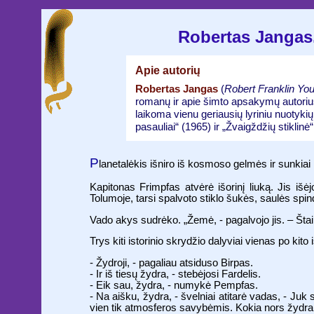
Robertas Jangas.
Apie autorių
Robertas Jangas
(
Robert Franklin Yo
romanų ir apie šimto apsakymų autoriu
laikoma vienu geriausių lyriniu nuotyki
pasauliai“ (1965) ir „Žvaigždžių stiklinė
P
lanetalėkis išniro iš kosmoso gelmės ir sunkia
Kapitonas Frimpfas atvėrė išorinį liuką. Jis išė
Tolumoje, tarsi spalvoto stiklo šukės, saulės spind
Vado akys sudrėko. „Žemė, - pagalvojo jis. – Štai
Trys kiti istorinio skrydžio dalyviai vienas po kito 
- Žydroji, - pagaliau atsiduso Birpas.
- Ir iš tiesų žydra, - stebėjosi Fardelis.
- Eik sau, žydra, - numykė Pempfas.
- Na aišku, žydra, - švelniai atitarė vadas, - 
vien tik atmosferos savybėmis. Kokia nors žydra me