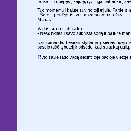
ranka ir, nubėgęs į kajutę, ryžtingai patraukė į sa
Tuo momentu į kajutę suvirto toji trijulė. Fardelis ne
- Šere, - pradėjo jis, vos apversdamas liežuvį, - 
Maršą.
Vadas suirzęs atsisuko:
- Nešdinkitės į savo suknistą sodą ir palikite man
Kai komanda, besiramstydama į sienas, išėjo iš k
pasėjo tuščią butelį ir prisėdo, kad sulauktų ūglių.
R
yto saulė rado vadą sėdintį toje pačioje vietoj