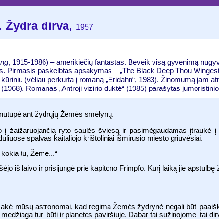
 Žydra dirva
,
1957
ung
, 1915-1986) – amerikiečių fantastas. Beveik visą gyvenimą nugyven
s. Pirmasis paskelbtas apsakymas – „The Black Deep Thou Wingest“ 
ų kūriniu (vėliau perkurta į romaną „Eridahn“, 1983). Žinomumą jam a
“ (1968). Romanas „Antroji vizirio duktė“ (1985) parašytas jumoristinio f
i nutūpė ant žydrųjų Žemės smėlynų.
jo į žaižaruojančią ryto saulės šviesą ir pasimėgaudamas įtraukė į 
uliuose spalvas kaitaliojo krištoliniai išmirusio miesto griuvėsiai.
 kokia tu, Žeme...“
išėjo iš laivo ir prisijungė prie kapitono Frimpfo. Kurį laiką jie apstulbę
Juk sakė mūsų astronomai, kad regima Žemės žydrynė negali būti paai
džiaga turi būti ir planetos paviršiuje. Dabar tai sužinojome: tai dir