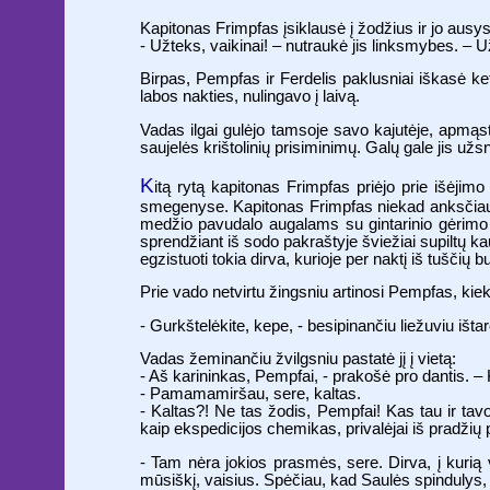
Kapitonas Frimpfas įsiklausė į žodžius ir jo ausys
- Užteks, vaikinai! – nutraukė jis linksmybes. – 
Birpas, Pempfas ir Ferdelis paklusniai iškasė ket
labos nakties, nulingavo į laivą.
Vadas ilgai gulėjo tamsoje savo kajutėje, apmąst
saujelės krištolinių prisiminimų. Galų gale jis užs
K
itą rytą kapitonas Frimpfas priėjo prie išėjimo 
smegenyse. Kapitonas Frimpfas niekad anksčiau ne
medžio pavudalo augalams su gintarinio gėrimo 
sprendžiant iš sodo pakraštyje šviežiai supiltų k
egzistuoti tokia dirva, kurioje per naktį iš tuščių
Prie vado netvirtu žingsniu artinosi Pempfas, kiek
- Gurkštelėkite, kepe, - besipinančiu liežuviu iš
Vadas žeminančiu žvilgsniu pastatė jį į vietą:
- Aš karininkas, Pempfai, - prakošė pro dantis. – 
- Pamamamiršau, sere, kaltas.
- Kaltas?! Ne tas žodis, Pempfai! Kas tau ir tavo
kaip ekspedicijos chemikas, privalėjai iš pradžių
- Tam nėra jokios prasmės, sere. Dirva, į kurią v
mūsiškį, vaisius. Spėčiau, kad Saulės spindulys, 