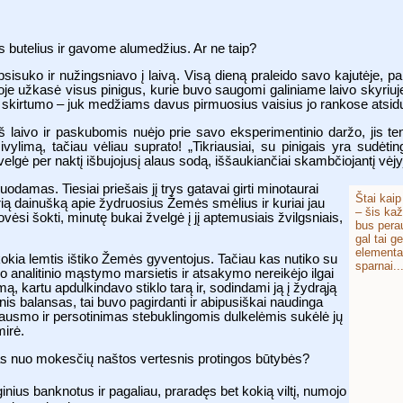
s butelius ir gavome alumedžius. Ar ne taip?
sisuko ir nužingsniavo į laivą. Visą dieną praleido savo kajutėje, pa
goje užkasė visus pinigus, kurie buvo saugomi galiniame laivo skyriuje
lio skirtumo – juk medžiams davus pirmuosius vaisius jo rankose atsid
 iš laivo ir paskubomis nuėjo prie savo eksperimentinio daržo, jis 
ivylimą, tačiau vėliau suprato! „Tikriausiai, su pinigais yra sudėti
elgė per naktį išbujojusį alaus sodą, iššaukiančiai skambčiojantį vėjyj
uodamas. Tiesiai priešais jį trys gatavai girti minotaurai
Štai kaip
ą dainušką apie žydruosius Žemės smėlius ir kuriai jau
– šis kaž
vėsi šokti, minutę bukai žvelgė į jį aptemusiais žvilgsniais,
bus pera
gal tai g
elementai
okia lemtis ištiko Žemės gyventojus. Tačiau kas nutiko su
sparnai..
o analitinio mąstymo marsietis ir atsakymo nereikėjo ilgai
ą, kartu apdulkindavo stiklo tarą ir, sodindami ją į žydrąją
is balansas, tai buvo pagirdanti ir abipusiškai naudinga
jausmo ir persotinimas stebuklingomis dulkelėmis sukėlė jų
mirė.
imas nuo mokesčių naštos vertesnis protingos būtybės?
ginius banknotus ir pagaliau, praradęs bet kokią viltį, numojo