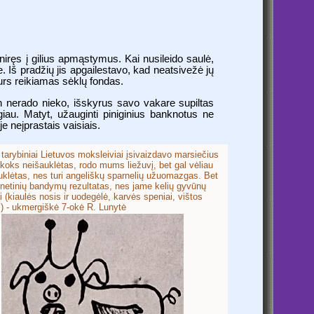
niręs į gilius apmąstymus. Kai nusileido saulė,
. Iš pradžių jis apgailestavo, kad neatsivežė jų
urs reikiamas sėklų fondas.
ten nerado nieko, išskyrus savo vakare supiltas
ngiau. Matyt, užauginti piniginius banknotus ne
e neįprastais vaisiais.
 tarybiniai Lietuvos moksleiviai įsivaizdavo marsiečius
koks neišauklėtas, rodo mums liežuvį, bet gal vėliau
uklėtas, nes turi angeliškų sparnelių užuomazgas. Bet
enetinių bandymų rezultatas, nes jame kelių gyvūnų
 (kiaulės nosis ir uodegėlė, karvės speniai, vištos
.) - ukmergiškė 7-okė R. Lunytė