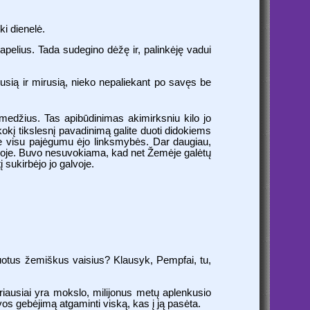
ki dienelė.
apelius. Tada sudegino dėžę ir, palinkėję vadui
usią ir mirusią, nieko nepaliekant po savęs be
 alumedžius. Tas apibūdinimas akimirksniu kilo jo
okį tikslesnį pavadinimą galite duoti didokiems
de visu pajėgumu ėjo linksmybės. Dar daugiau,
galvoje. Buvo nesuvokiama, kad net Žemėje galėtų
 sukirbėjo jo galvoje.
izuotus žemiškus vaisius? Klausyk, Pempfai, tu,
kriausiai yra mokslo, milijonus metų aplenkusio
os gebėjimą atgaminti viską, kas į ją pasėta.