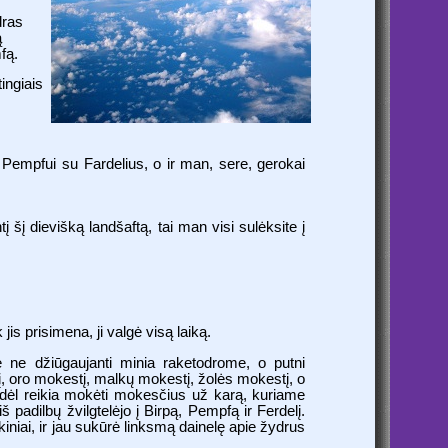
dras
ą
fą.
ingiais
 ir Pempfui su Fardelius, o ir man, sere, gerokai
tį šį dievišką landšaftą, tai man visi sulėksite į
 jis prisimena, ji valgė visą laiką.
 ne džiūgaujanti minia raketodrome, o putni
į, oro mokestį, malkų mokestį, žolės mokestį, o
 „Kodėl reikia mokėti mokesčius už karą, kuriame
iš padilbų žvilgtelėjo į Birpą, Pempfą ir Ferdelį.
iniai, ir jau sukūrė linksmą dainelę apie žydrus