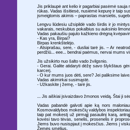
Jis priklaupė ant kelio ir pagarbiai pasėmė sauja 
rūkas. Vadas išsitiesė, nusiėmė kepurę ir taip su
įsmeigtomis akimis – paprastas marsietis, sugebė
Lengvu liūdesiu užsipildė vado širdis ir jo minty
vakarais, neskubius pokalbius su auksinio limona
Vadas pakaušiu pajuto kažkieno drėgną kvėpavimą
- Kas yra, Birpai?
Birpas krenkštelėjo.
- Atsiprašau, sere, - dusliai tarė jis. – Ar neatr
perdžiū... eee... bendrai paėmus, nervai mums vi
Jis užsikirto nuo šalto vado žvilgsnio.
- Gerai. Galite atidaryti dėžę savo šlykštaus gėral
karcerį.
- O kur mums juos dėti, sere? Jei paliksime laive,
Vadas akimirkai susimąstė.
- Užkaskite į žemę, - tarė jis.
... Jis aiškiai įsivaizdavo žmonos veidą. Štai ji sėdi
Vadas pabandė galvoti apie ką nors maloniau 
Kosmovaldybos mokesčių valdybos inspektoriaus fi
taip pat mokestį už pirmąjį pasaulinį karą, antrą
kovėsi tavo tėvas, senelis, prosenelis ir proprosen
Jiems buvo nusispjaut į mokesčius. Jiems į viską 
Žemės smėlius.