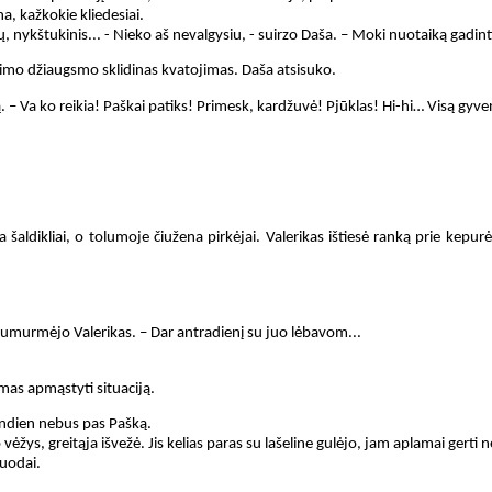
na, kažkokie kliedesiai.
ų, nykštukinis... - Nieko aš nevalgysiu, - suirzo Daša. – Moki nuotaiką gadinti
nimo džiaugsmo sklidinas kvatojimas. Daša atsisuko.
ą. – Va ko reikia! Paškai patiks! Primesk, kardžuvė! Pjūklas! Hi-hi… Visą g
 šaldikliai, o tolumoje čiužena pirkėjai. Valerikas ištiesė ranką prie kepurė
. – sumurmėjo Valerikas. – Dar antradienį su juo lėbavom...
mas apmąstyti situaciją.
iandien nebus pas Pašką.
vėžys, greitąja išvežė. Jis kelias paras su lašeline gulėjo, jam aplamai gerti 
juodai.