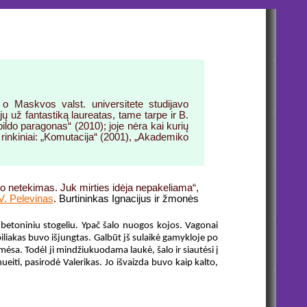
 Maskvos valst. universitete studijavo
ų už fantastiką laureatas, tame tarpe ir B.
ildo paragonas“ (2010); joje nėra kai kurių
mų rinkiniai: „Komutacija“ (2001), „Akademiko
oto netekimas. Juk mirties idėja nepakeliama“,
V. Pelevinas
. Burtininkas Ignacijus ir žmonės
 betoniniu stogeliu. Ypač šalo nuogos kojos. Vagonai
biliakas buvo išjungtas. Galbūt jš sulaikė gamykloje po
mėsa. Todėl ji mindžiukuodama laukė, šalo ir siautėsi į
nueiti, pasirodė Valerikas. Jo išvaizda buvo kaip kalto,