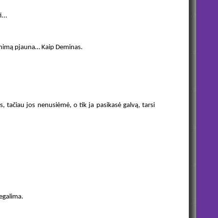
...
yvenimą pjauna… Kaip Deminas.
s, tačiau jos nenusiėmė, o tik ja pasikasė galvą, tarsi
negalima.