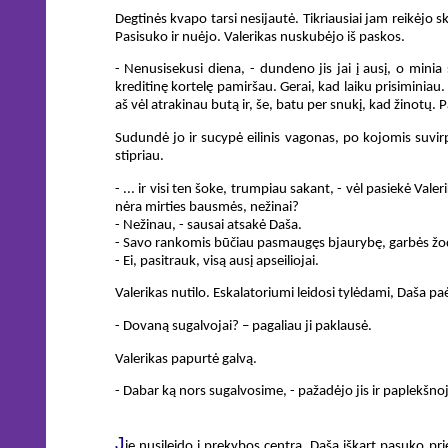
Degtinės kvapo tarsi nesijautė. Tikriausiai jam reikėjo sk
Pasisuko ir nuėjo. Valerikas nuskubėjo iš paskos.
- Nenusisekusi diena, - dundeno jis jai į ausį, o minia
kreditinę kortelę pamiršau. Gerai, kad laiku prisiminiau.
aš vėl atrakinau butą ir, še, batu per snukį, kad žinotų. P
Sudundė jo ir sucypė eilinis vagonas, po kojomis suvir
stipriau.
- ... ir visi ten šoke, trumpiau sakant, - vėl pasiekė Va
nėra mirties bausmės, nežinai?
- Nežinau, - sausai atsakė Daša.
- Savo rankomis būčiau pasmaugęs bjaurybę, garbės žodi
- Ei, pasitrauk, visą ausį apseiliojai.
Valerikas nutilo. Eskalatoriumi leidosi tylėdami, Daša pa
- Dovaną sugalvojai? – pagaliau ji paklausė.
Valerikas papurtė galvą.
- Dabar ką nors sugalvosime, - pažadėjo jis ir paplekšnoj
J
ie nusileido į prekybos centrą. Daša iškart pasuko prie