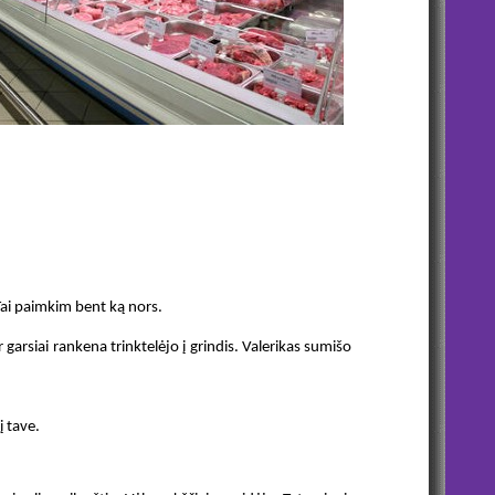
ai paimkim bent ką nors.
r garsiai rankena trinktelėjo į grindis. Valerikas sumišo
į tave.