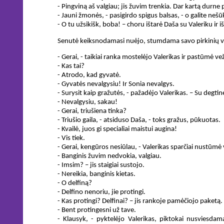
- Pingviną aš valgiau; jis žuvim trenkia. Dar kartą durne 
- Jauni žmonės, - pasigirdo spigus balsas, - o galite nešū
- O tu užsikišk, boba! – choru ištarė Daša su Valeriku ir
Senutė keiksnodamasi nuėjo, stumdama savo pirkinių veži
- Gerai, - taikiai ranka mostelėjo Valerikas ir pastūmė ve
- Kas tai?
- Atrodo, kad gyvatė.
- Gyvatės nevalgysiu! Ir Sonia nevalgys.
- Surysit kaip gražutės, - pažadėjo Valerikas. – Su degtinė
- Nevalgysiu, sakau!
- Gerai, triušiena tinka?
- Triušio gaila, - atsiduso Daša, - toks gražus, pūkuotas.
- Kvailė, juos gi specialiai maistui augina!
- Vis tiek.
- Gerai, kengūros nesiūlau, - Valerikas sparčiai nustūmė v
- Banginis žuvim nedvokia, valgiau.
- Imsim? – jis staigiai sustojo.
- Nereikia, banginis kietas.
- O delfiną?
- Delfino nenoriu, jie protingi.
- Kas protingi? Delfinai? – jis rankoje pamėčiojo paketą.
- Bent protingesni už tave.
- Klausyk, - pyktelėjo Valerikas, piktokai nusviesda