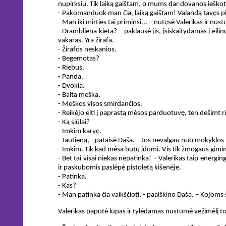
nupirksiu. Tik laiką gaištam, o mums dar dovanos ieškoti
- Pakomanduok man čia, laiką gaištam! Valandą tavęs pl
- Man iki mirties tai priminsi... – nutęsė Valerikas ir nus
- Drambliena kieta? – paklausė jis, įsiskaitydamas į eilin
vakaras. Yra žirafa.
- Žirafos neskanios.
- Begemotas?
- Riebus.
- Panda.
- Dvokia.
- Balta meška.
- Meškos visos smirdančios.
- Reikėjo eiti į paprastą mėsos parduotuvę, ten dešimt rū
- Ką siūlai?
- Imkim karvę.
- Jautieną, - pataisė Daša. – Jos nevalgau nuo mokyklos
- Imkim. Tik kad mėsa būtų įdomi. Vis tik žmogaus gimi
- Bet tai visai niekas nepatinka! – Valerikas taip energin
ir paskubomis paslėpė pistoletą kišenėje.
- Patinka.
- Kas?
- Man patinka čia vaikščioti, - paaiškino Daša. – Kojoms
Valerikas papūtė lūpas ir tylėdamas nustūmė vežimėlį to