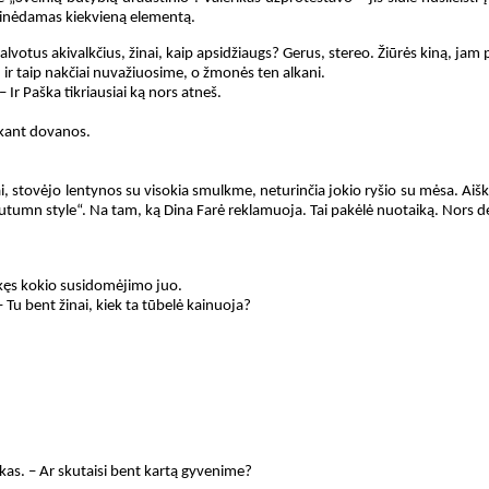
žiūrinėdamas kiekvieną elementą.
palvotus akivalkčius, žinai, kaip apsidžiaugs? Gerus, stereo. Žiūrės kiną, jam 
 ir taip nakčiai nuvažiuosime, o žmonės ten alkani.
– Ir Paška tikriausiai ką nors atneš.
škant dovanos.
stai, stovėjo lentynos su visokia smulkme, neturinčia jokio ryšio su mėsa. Aišk
Autumn style“. Na tam, ką Dina Farė reklamuoja. Tai pakėlė nuotaiką. Nors d
tekęs kokio susidomėjimo juo.
 Tu bent žinai, kiek ta tūbelė kainuoja?
ikas. – Ar skutaisi bent kartą gyvenime?