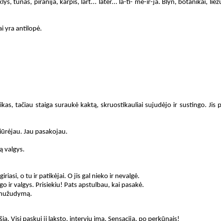
, tunas, piranija, karpis, lart... later... la-ti- me-ir-ja. Blyn, botanikai, liež
ai yra antilopė.
erikas, tačiau staiga suraukė kaktą, skruostikauliai sujudėjo ir sustingo. Jis
žiūrėjau. Jau pasakojau.
ą valgys.
iasi, o tu ir patikėjai. O jis gal nieko ir nevalgė.
lgo ir valgys. Prisiekiu! Pats apstulbau, kai pasakė.
už nužudymą.
ia. Visi paskui jį laksto, interviu ima. Sensacija, po perkūnais!