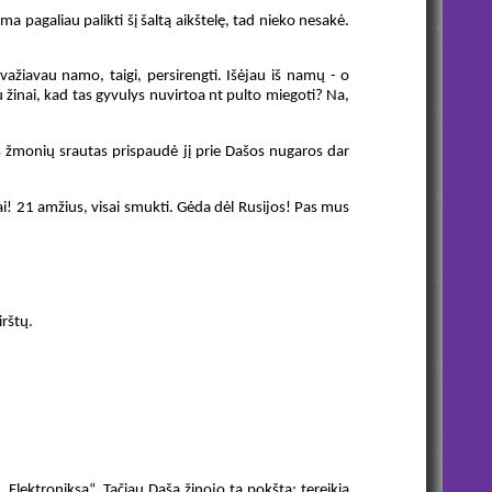
ima pagaliau palikti šį šaltą aikštelę, tad nieko nesakė.
važiavau namo, taigi, persirengti. Išėjau iš namų - o
u žinai, kad tas gyvulys nuvirtoa nt pulto miegoti? Na,
s žmonių srautas prispaudė jį prie Dašos nugaros dar
ukai! 21 amžius, visai smukti. Gėda dėl Rusijos! Pas mus
irštų.
 „Elektroniksą“. Tačiau Daša žinojo tą pokštą: tereikia