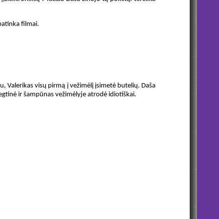
patinka filmai.
u, Valerikas visų pirmą į vežimėlį įsimetė butelių. Daša
egtinė ir šampūnas vežimėlyje atrodė idiotiškai.