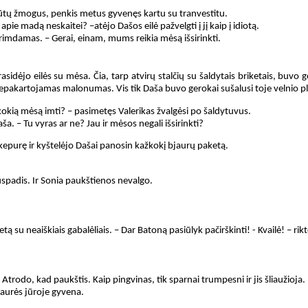
i būtų žmogus, penkis metus gyvenęs kartu su tranvestitu.
pie madą neskaitei? –atėjo Dašos eilė pažvelgti į jį kaip į idiotą.
primdamas. – Gerai, einam, mums reikia mėsą išsirinkti.
rasidėjo eilės su mėsa. Čia, tarp atvirų stalčių su šaldytais briketais, buvo g
nepakartojamas malonumas. Vis tik Daša buvo gerokai sušalusi toje velnio pl
 kokią mėsą imti? – pasimetęs Valerikas žvalgėsi po šaldytuvus.
ša. – Tu vyras ar ne? Jau ir mėsos negali išsirinkti?
ė kepurę ir kyštelėjo Dašai panosin kažkokį bjaurų paketą.
puspadis. Ir Sonia paukštienos nevalgo.
su neaiškiais gabalėliais. – Dar Batoną pasiūlyk pačirškinti! - Kvailė! – rikt
– Atrodo, kad paukštis. Kaip pingvinas, tik sparnai trumpesni ir jis šliaužioja.
šiaurės jūroje gyvena.