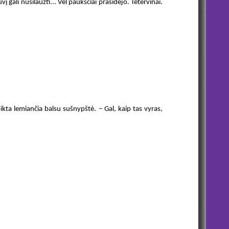
uvį gali nusilaužti... Vėl paukščiai prasidėjo. Tetervinai.
 pikta lemiančia balsu sušnypštė. – Gal, kaip tas vyras,