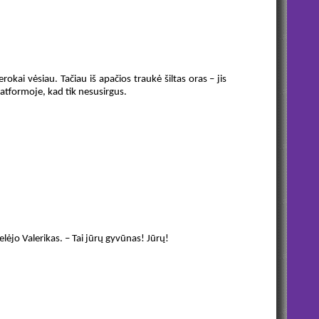
erokai vėsiau. Tačiau iš apačios traukė šiltas oras – jis
atformoje, kad tik nesusirgus.
elėjo Valerikas. – Tai jūrų gyvūnas! Jūrų!