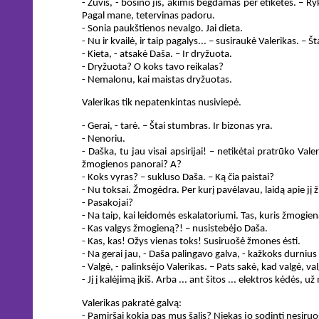
- Žuvis, - bosino jis, akimis bėgdamas per etiketes. – Ryklys
Pagal mane, tetervinas padoru.
- Sonia paukštienos nevalgo. Jai dieta.
- Nu ir kvailė, ir taip pagalys... – susiraukė Valerikas. – Št
- Kieta, - atsakė Daša. – Ir dryžuota.
- Dryžuota? O koks tavo reikalas?
- Nemalonu, kai maistas dryžuotas.
Valerikas tik nepatenkintas nusiviepė.
- Gerai, - tarė. – Štai stumbras. Ir bizonas yra.
- Nenoriu.
- Daška, tu jau visai apsirijai! – netikėtai pratrūko Val
žmogienos panorai? A?
- Koks vyras? – sukluso Daša. – Ką čia paistai?
- Nu toksai. Žmogėdra. Per kurį pavėlavau, laidą apie jį 
- Pasakojai?
- Na taip, kai leidomės eskalatoriumi. Tas, kuris žmogien
- Kas valgys žmogieną?! – nusistebėjo Daša.
- Kas, kas! Ožys vienas toks! Susiruošė žmones ėsti.
- Na gerai jau, - Daša palingavo galva, - kažkoks durnius gir
- Valgė, - palinksėjo Valerikas. – Pats sakė, kad valgė, va
- Jį į kalėjimą įkiš. Arba ... ant šitos ... elektros kėdės, 
Valerikas pakratė galvą:
- Pamiršai kokia pas mus šalis? Niekas jo sodinti nesiruoš