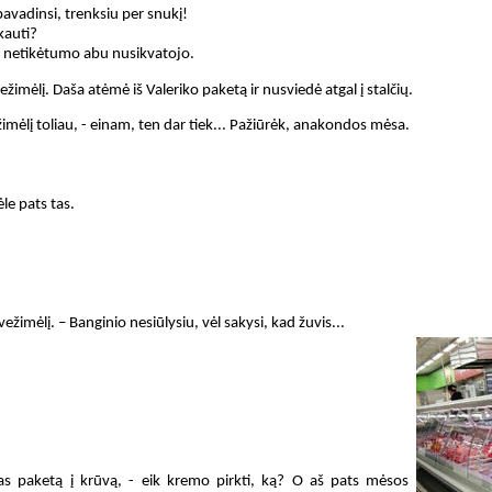
pavadinsi, trenksiu per snukį!
kauti?
 iš netikėtumo abu nusikvatojo.
mėlį. Daša atėmė iš Valeriko paketą ir nusviedė atgal į stalčių.
žimėlį toliau, - einam, ten dar tiek... Pažiūrėk, anakondos mėsa.
le pats tas.
ežimėlį. – Banginio nesiūlysiu, vėl sakysi, kad žuvis...
mas paketą į krūvą, - eik kremo pirkti, ką? O aš pats mėsos