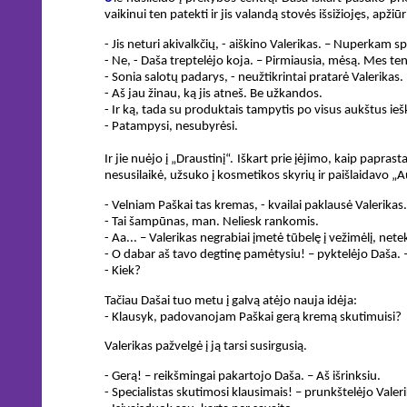
vaikinui ten patekti ir jis valandą stovės išsižiojęs, ap
- Jis neturi akivalkčių, - aiškino Valerikas. – Nuperkam s
- Ne, - Daša treptelėjo koja. – Pirmiausia, mėsą. Mes ten
- Sonia salotų padarys, - neužtikrintai pratarė Valerikas. 
- Aš jau žinau, ką jis atneš. Be užkandos.
- Ir ką, tada su produktais tampytis po visus aukštus ie
- Patampysi, nesubyrėsi.
Ir jie nuėjo į „Draustinį“. Iškart prie įėjimo, kaip papra
nesusilaikė, užsuko į kosmetikos skyrių ir paišlaidavo „
- Velniam Paškai tas kremas, - kvailai paklausė Valerikas.
- Tai šampūnas, man. Neliesk rankomis.
- Aa... – Valerikas negrabiai įmetė tūbelę į vežimėlį, ne
- O dabar aš tavo degtinę pamėtysiu! – pyktelėjo Daša. –
- Kiek?
Tačiau Dašai tuo metu į galvą atėjo nauja idėja:
- Klausyk, padovanojam Paškai gerą kremą skutimuisi?
Valerikas pažvelgė į ją tarsi susirgusią.
- Gerą! – reikšmingai pakartojo Daša. – Aš išrinksiu.
- Specialistas skutimosi klausimais! – prunkštelėjo Valer