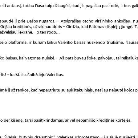
elti antausį, tačiau Daša taip džiaugėsi, kad jis pagaliau pasirodė, ir bus gal
 spaudė jį prie Dašos nugaros. – Atsiprašiau cecho viršininko anksčiau, nu
 Grįžau kreditinės, užrakinau duris – Girdžiu, kad Batonas displėjų įjungė. T
ažvelgiau į ekrane, - o ten rodo...
pėjo platforma, ir kuriam laikui Valeriko balsas nuskendo triukšme. Nauja
leriko balsas, kai vagonas nulėkė. – Aš pats buvau šoke, galvojau, tai reikali
s! – karštai sušnibždėjo Valerikas.
ėmė jį už rankos, kad nepargriūtų su aukštakulniais, nes jau nejautė kojos p
o per kišenę, tarsi pasitikrindamas, ar vėl nepamiršo kreditinės kortelės.
 „Švelnių būtybių draustinio“. Valerikas užprotestavo – jis siūlė nusileisti į