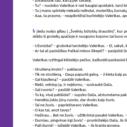
- Įsivaisduok sau, kartą per savaitę.
- Tu? – nustebo Valerikas ir net baugiai apsidairė, tars
- Tu į mano spintelę niekada nelindai, moteriškų žurnalų a
- Aaa, ta prasme, - neapibrėžtai burbtelėjo Valerikas, a
I
r jiedu nuėjo giliau į „Švelnių būtybių draustinį“, kur p
sklido iš grotelių apačioje ir nuogoms kojoms tai buvo 
- Užsnūdai? – grubokai tarstelėjo Valerikas. – Ei, sakyk,
- Ar tai aš pasisiūliau Paškai mėsos iškepti? – pasipūtė Da
Valerikas ryžtingai kilstelėjo pečius, kažkodėl pasitaois
- Strutieną imsim? – paklausė.
- Tik ne strutieną, - Daųa papurtė galvą. – Ji kieta kaip 
- Gal kiaulieną? – pasiūlė Valerikas.
- Riebi, velniop ją. Ir neįdomu, - susiraukė Daša.
- Gal ruonio? – pasiūlė Valerikas.
- Tu ką, visai pablūdai? – supyko Daša, atstumdama paketą 
- Nereikia jokio jūrų ruonio, dar dvoks kaip žuvis.
- Tai ne žuvis, - paprieštaravo Valerikas.
- O kas tai, anot tavęs?
- Nežinau... Bet ne žuvis, - užtikrintai pasakė Valerikas. 
- Durniau, pingvinas irgi žuvis! – prunkštelėjo Daša. Jis 
- Pati durnė! – įsižeidė Valerikas. – Jis krante gyvena.