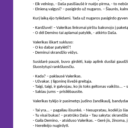
- Eik velniop, - Daša pasišiaušė ir nuėjo pirma, - to nebū
- Elnieną valgysi? – pasigirdo už nugaros. – Šiaurės, kaln
Kurį laiką ėjo tylėdami. Tada už nugaros pasigirdo gyve
- Kardžuvė! – Valerikas linksmai pirštu baksnojo į paket
- O dėl Demino tai aplamai patylėk, - atkirto Daša.
Valerikas iškart sukluso:
- O ko dabar patylėti?!
- Deminui skrandžio vėžys.
Susidarė pauzė, buvo girdėti, kaip aplink dusliai gaudžia
šluostytųsi rankšluosčiu.
- Kada? – paklausė Valerikas.
- Užvakar. Į ligoninę išvežė greitąja.
- Taigi, taigi, ir galvojau, ko jis toks geltonas vaikšto..
- Sakiau jums – prisilėbausite.
Valerikas tylėjo ir pasimetęs judino žandikaulį, bandyda
- Tai yra... – pagaliau išsunkė. – Nesupratau, kodėl jo š
- Tu visai bukas! – pratrūko Daša – Tau sakyta: skrandžio 
- Gaila Demino, - atsiduso Valerikas. – Gerė jis, žinoma, 
- Nereikėjo nugirdyti.