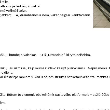
 reiks.
atformoje laukiau, ir nieko?
tūmė vežimėlį tolyn.
ę etiketę. – A, dramblienos ir nėra, vakar baigėsi. Penktadienis,
šių, - bumbėjo Valerikas. – O iš „Draustinio“ iki ryto neišeisim.
 laikų. Jau užmiršai, kaip mums kišdavo kasryt pusryčiams>
- Neprisimenu. T
mo diena.
gai skėstelėjo rankomis, kad iš odinės striukės netikėtai iškrito traumatikas i
 šilta. Būtum tu vienomis pėdkelnėmis pastovėjęs platformoje – pažiūrėčiau 
lyn.