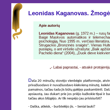
Leonidas Kaganovas. Žmogė
Apie autorių
Leonidas Kaganovas
(g. 1972 m.) – rusų f
Baigė Maskvos automatikos ir telemechan
psichologiją. Nuo 1995 m. verčiasi literatūr
Strugackio „Bronzinės sraigės“. Vienas Hultu
puslapių, o ant viršelio užrašyta: „Baik apžiū
Pachelio diena“ (2004), „Duok dieve kiekviena
„- Labai paprastai, - atsakė protojerė
D
aša 20 minučių stovėjo vienbėgio platformoje, atvir
privažiuodavo ir nuvažiuodavo kiekvieną minutę, keleivia
pamainos, tačiau tada jis būtų galėjęs paskambinti. Daša
apsiaustą. Jau dukart prie jos priėjo kažkokie tipai ir ba
tačiau akys blizgėjo. Ar tik nespėjo jau prisisiurbti?
- Daška, atleisk, - burbtelėjo jis. – Seniai lauki?