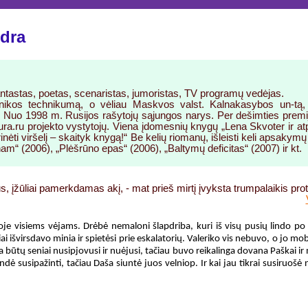
dra
antastas, poetas, scenaristas, jumoristas, TV programų vedėjas.
ikos technikumą, o vėliau Maskvos valst. Kalnakasybos un-tą, o
a. Nuo 1998 m. Rusijos rašytojų sąjungos narys. Per dešimties premij
ra.ru projekto vystytojų. Viena įdomesnių knygų „Lena Skvoter ir atp
rinėti viršelį – skaityk knygą!“ Be kelių riomanų, išleisti keli apsaky
m“ (2006), „Plėšrūno epas“ (2006), „Baltymų deficitas“ (2007) ir kt.
jus, įžūliai pamerkdamas akį, - mat prieš mirtį įvyksta trumpalaikis pr
oje visiems vėjams. Drėbė nemaloni šlapdriba, kuri iš visų pusių lindo po
i išvirsdavo minia ir spietėsi prie eskalatorių. Valeriko vis nebuvo, o jo mo
 būtų seniai nusipjovusi ir nuėjusi, tačiau buvo reikalinga dovana Paškai ir 
ndė susipažinti, tačiau Daša siuntė juos velniop. Ir kai jau tikrai susiruošė 