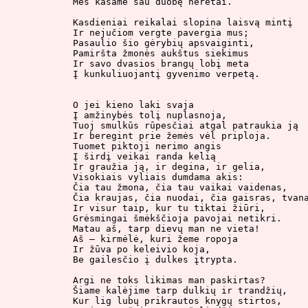
Mes kasame sau duobę neretai.

Kasdieniai reikalai slopina laisvą mintį

Ir nejučiom vergte pavergia mus;

Pasaulio šio gėrybių apsvaiginti,

Pamiršta žmonės aukštus siekimus

Ir savo dvasios brangų lobį meta

Į kunkuliuojantį gyvenimo verpetą.

O jei kieno laki svaja

Į amžinybės tolį nuplasnoja,

Tuoj smulkūs rūpesčiai atgal patraukia ją

Ir beregint prie žemės vėl priploja.

Tuomet piktoji nerimo angis

Į širdį veikai randa kelią

Ir graužia ją, ir degina, ir gelia,

Visokiais vyliais dumdama akis:

Čia tau žmona, čia tau vaikai vaidenas,

Čia kraujas, čia nuodai, čia gaisras, tvana
Ir visur taip, kur tu tiktai žiūri,

Grėsmingai šmėkščioja pavojai netikri.

Matau aš, tarp dievų man ne vieta!

Aš – kirmėlė, kuri žeme ropoja

Ir žūva po keleivio koja,

Be gailesčio į dulkes įtrypta.

Argi ne toks likimas man paskirtas?

Šiame kalėjime tarp dulkių ir trandžių,

Kur lig lubų prikrautos knygų stirtos,
