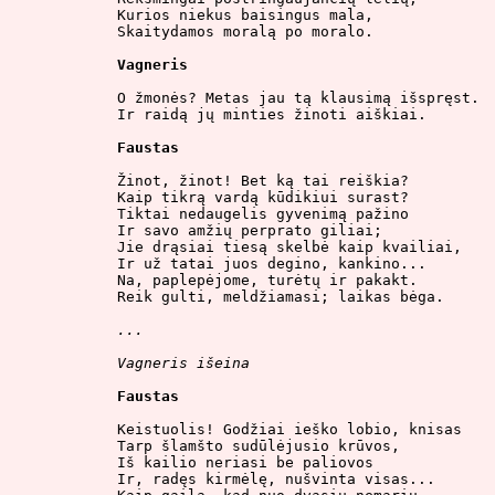
Kurios niekus baisingus mala,

Skaitydamos moralą po moralo.

Vagneris
O žmonės? Metas jau tą klausimą išspręst.

Ir raidą jų minties žinoti aiškiai.

Faustas
Žinot, žinot! Bet ką tai reiškia?

Kaip tikrą vardą kūdikiui surast?

Tiktai nedaugelis gyvenimą pažino

Ir savo amžių perprato giliai;

Jie drąsiai tiesą skelbė kaip kvailiai,

Ir už tatai juos degino, kankino...

Na, paplepėjome, turėtų ir pakakt.

Reik gulti, meldžiamasi; laikas bėga.

...
Vagneris išeina
Faustas
Keistuolis! Godžiai ieško lobio, knisas

Tarp šlamšto sudūlėjusio krūvos,

Iš kailio neriasi be paliovos

Ir, radęs kirmėlę, nušvinta visas...
