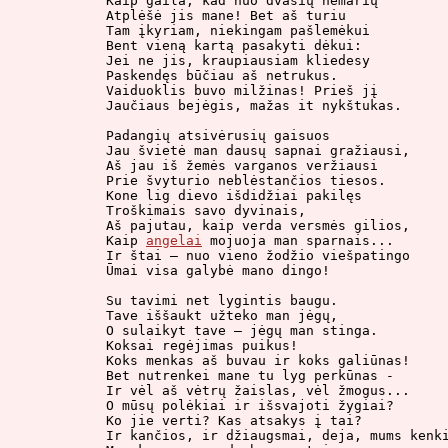
Kaip gaila, kad nuo dvasių nemarių

Atplėšė jis mane! Bet aš turiu

Tam įkyriam, niekingam pašlemėkui

Bent vieną kartą pasakyti dėkui:

Jei ne jis, kraupiausiam kliedesy

Paskendęs būčiau aš netrukus.

Vaiduoklis buvo milžinas! Prieš jį

Jaučiaus bejėgis, mažas it nykštukas.

Padangių atsivėrusių gaisuos

Jau švietė man dausų sapnai gražiausi,

Aš jau iš žemės varganos veržiausi

Prie švyturio neblėstančios tiesos.

Kone lig dievo išdidžiai pakilęs

Troškimais savo dyvinais,

Aš pajutau, kaip verda versmės gilios,

Kaip 
angelai
 mojuoja man sparnais...

Ir štai – nuo vieno žodžio viešpatingo

Ūmai visa galybė mano dingo!

Su tavimi net lygintis baugu.

Tave iššaukt užteko man jėgų,

O sulaikyt tave – jėgų man stinga.

Koksai regėjimas puikus!

Koks menkas aš buvau ir koks galiūnas!

Bet nutrenkei mane tu lyg perkūnas -

Ir vėl aš vėtrų žaislas, vėl žmogus...

O mūsų polėkiai ir išsvajoti žygiai?

Ko jie verti? Kas atsakys į tai?

Ir kančios, ir džiaugsmai, deja, mums kenki