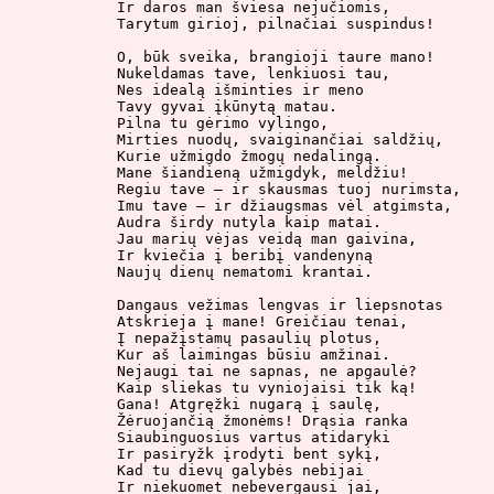
Ir daros man šviesa nejučiomis,

Tarytum girioj, pilnačiai suspindus!

O, būk sveika, brangioji taure mano!

Nukeldamas tave, lenkiuosi tau,

Nes idealą išminties ir meno

Tavy gyvai įkūnytą matau.

Pilna tu gėrimo vylingo,

Mirties nuodų, svaiginančiai saldžių,

Kurie užmigdo žmogų nedalingą.

Mane šiandieną užmigdyk, meldžiu!

Regiu tave – ir skausmas tuoj nurimsta,

Imu tave – ir džiaugsmas vėl atgimsta,

Audra širdy nutyla kaip matai.

Jau marių vėjas veidą man gaivina,

Ir kviečia į beribį vandenyną

Naujų dienų nematomi krantai.

Dangaus vežimas lengvas ir liepsnotas

Atskrieja į mane! Greičiau tenai,

Į nepažįstamų pasaulių plotus,

Kur aš laimingas būsiu amžinai.

Nejaugi tai ne sapnas, ne apgaulė?

Kaip sliekas tu vyniojaisi tik ką!

Gana! Atgręžki nugarą į saulę,

Žėruojančią žmonėms! Drąsia ranka

Siaubinguosius vartus atidaryki

Ir pasiryžk įrodyti bent sykį,

Kad tu dievų galybės nebijai

Ir niekuomet nebevergausi jai,
