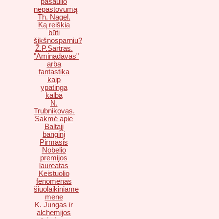
pasaulio
nepastovumą
Th. Nagel.
Ką reiškia
būti
šikšnosparniu?
Ž.P.Sartras.
"Aminadavas"
arba
fantastika
kaip
ypatinga
kalba
N.
Trubnikovas.
Sakmė apie
Baltąjį
banginį
Pirmasis
Nobelio
premijos
laureatas
Keistuolio
fenomenas
šiuolaikiniame
mene
K. Jungas ir
alchemijos