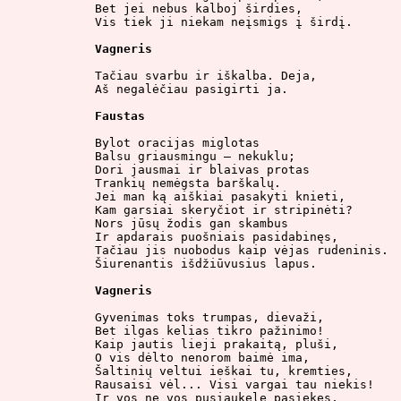
Bet jei nebus kalboj širdies,

Vis tiek ji niekam neįsmigs į širdį.

Vagneris
Tačiau svarbu ir iškalba. Deja,

Aš negalėčiau pasigirti ja.

Faustas
Bylot oracijas miglotas

Balsu griausmingu – nekuklu;

Dori jausmai ir blaivas protas

Trankių nemėgsta barškalų.

Jei man ką aiškiai pasakyti knieti,

Kam garsiai skeryčiot ir stripinėti?

Nors jūsų žodis gan skambus

Ir apdarais puošniais pasidabinęs,

Tačiau jis nuobodus kaip vėjas rudeninis.

Šiurenantis išdžiūvusius lapus.

Vagneris
Gyvenimas toks trumpas, dievaži,

Bet ilgas kelias tikro pažinimo!

Kaip jautis lieji prakaitą, pluši,

O vis dėlto nenorom baimė ima,

Šaltinių veltui ieškai tu, kremties,

Rausaisi vėl... Visi vargai tau niekis!

Ir vos ne vos pusiaukelę pasiekęs,
