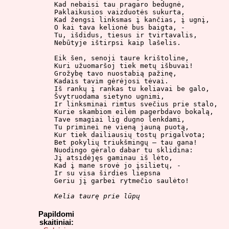
Kad nebaisi tau pragaro bedugnė,

Paklaikusios vaizduotės sukurta,

Kad žengsi linksmas į kančias, į ugnį,

O kai tava kelionė bus baigta, -

Tu, išdidus, tiesus ir tvirtavalis,

Nebūtyje ištirpsi kaip lašelis.

Eik šen, senoji taure krištoline,

Kuri užuomaršoj tiek metų išbuvai!

Grožybę tavo nuostabią pažinę,

Kadais tavim gėrėjosi tėvai.

Iš rankų į rankas tu keliavai be galo,

Švytruodama sietyno ugnimi,

Ir linksminai rimtus svečius prie stalo,

Kurie skambiom eilėm pagerbdavo bokalą,

Tave smagiai lig dugno lenkdami,

Tu priminei ne vieną jauną puotą,

Kur tiek dailiausių tostų prigalvota;

Bet pokylių triukšmingų – tau gana!

Nuodingo gėralo dabar tu sklidina:

Jį atsidėjęs gaminau iš lėto,

Kad į mane srovė jo įsilietų, -

Ir su visa širdies liepsna

Geriu jį garbei rytmečio saulėto!

Kelia taurę prie lūpų
Papildomi
skaitiniai: