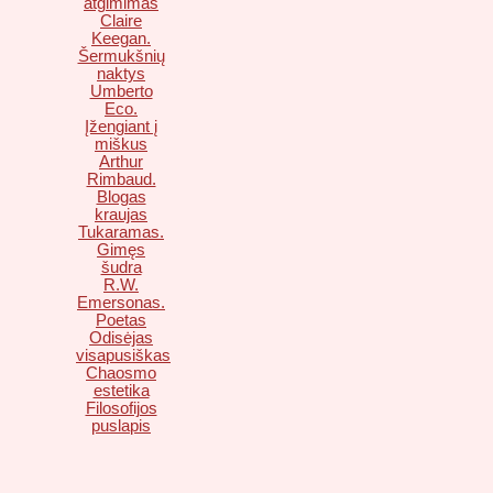
atgimimas
Claire
Keegan.
Šermukšnių
naktys
Umberto
Eco.
Įžengiant į
miškus
Arthur
Rimbaud.
Blogas
kraujas
Tukaramas.
Gimęs
šudra
R.W.
Emersonas.
Poetas
Odisėjas
visapusiškas
Chaosmo
estetika
Filosofijos
puslapis