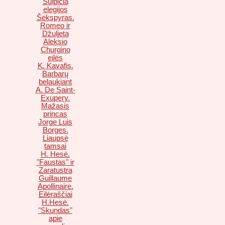
Sulpicia
elegijos
Šekspyras.
Romeo ir
Džuljeta
Aleksio
Churgino
eilės
K. Kavafis.
Barbarų
belaukiant
A. De Saint-
Exupery.
Mažasis
princas
Jorge Luis
Borges.
Liaupsė
tamsai
H. Hesė.
"Faustas" ir
Zaratustra
Guillaume
Apollinaire.
Eilėraščiai
H.Hesė.
"Skundas"
apie