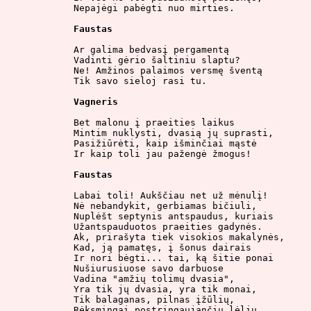
Nepajėgi pabėgti nuo mirties.

Faustas
Ar galima bedvasį pergamentą

Vadinti gėrio šaltiniu slaptu?

Ne! Amžinos palaimos versmę šventą

Tik savo sieloj rasi tu.

Vagneris
Bet malonu į praeities laikus

Mintim nuklysti, dvasią jų suprasti,

Pasižiūrėti, kaip išminčiai mąstė

Ir kaip toli jau pažengė žmogus!

Faustas
Labai toli! Aukščiau net už mėnulį!

Nė nebandykit, gerbiamas bičiuli,

Nuplėšt septynis antspaudus, kuriais

Užantspauduotos praeities gadynės.

Ak, prirašyta tiek visokios makalynės,

Kad, ją pamatęs, į šonus dairais

Ir nori bėgti... tai, ką šitie ponai

Nušiurusiuose savo darbuose

Vadina "amžių tolimų dvasia",

Yra tik jų dvasia, yra tik monai,

Tik balaganas, pilnas įžūlių,

Rėksmingai postringaujančių lėlių,
