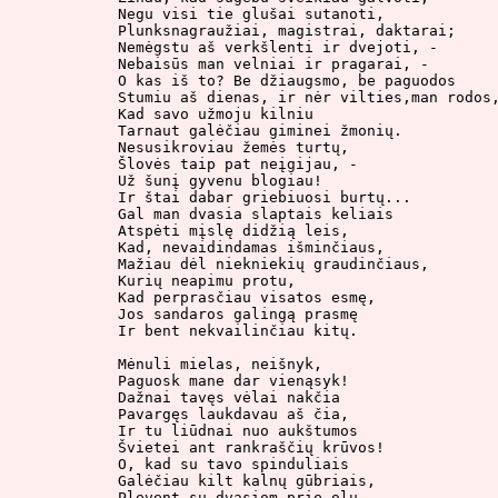
Negu visi tie glušai sutanoti,

Plunksnagraužiai, magistrai, daktarai;

Nemėgstu aš verkšlenti ir dvejoti, -

Nebaisūs man velniai ir pragarai, -

O kas iš to? Be džiaugsmo, be paguodos

Stumiu aš dienas, ir nėr vilties,man rodos,
Kad savo užmoju kilniu

Tarnaut galėčiau giminei žmonių.

Nesusikroviau žemės turtų,

Šlovės taip pat neįgijau, -

Už šunį gyvenu blogiau!

Ir štai dabar griebiuosi burtų...

Gal man dvasia slaptais keliais

Atspėti mįslę didžią leis,

Kad, nevaidindamas išminčiaus,

Mažiau dėl niekniekių graudinčiaus,

Kurių neapimu protu,

Kad perprasčiau visatos esmę,

Jos sandaros galingą prasmę

Ir bent nekvailinčiau kitų.

Mėnuli mielas, neišnyk,

Paguosk mane dar vienąsyk!

Dažnai tavęs vėlai nakčia

Pavargęs laukdavau aš čia,

Ir tu liūdnai nuo aukštumos

Švietei ant rankraščių krūvos!

O, kad su tavo spinduliais

Galėčiau kilt kalnų gūbriais,

Plevent su dvasiom prie olų,
