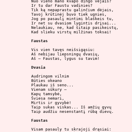
Nuo vieno mano kvapo dingo vėjais?

Ir tu dar Faustu vadinies?

Tik ką nepaprastu galinčium dėjais,

Tavoj krūtinėj buvo tiek ugnies,

Jog po pasaulį mintimi blaškeis tu,

Ir net su dvasiom lygintis drįsai...

Nelaukiau, ne, kad šitaip pasikeistų,

Kad slieku virstų milžinas toksai!

Faustas
Vis vien tavęs neišsigąsiu:

Aš nebijau liepsningų dvasių,

Aš – Faustas, lygus su tavim!

Dvasia
Audringom vilnim

Būties okeano

Plaukau iš seno...

Vienam sūkury –

Kapų tamsybė,

Šviesa nemari,

Mirtis ir gyvybė!

Taip sukas viskas... Iš amžių gyvų

Taip audžiu nesenstantį rūbą dievų.

Faustas
Visam pasauly tu skrajoji drąsiai:
