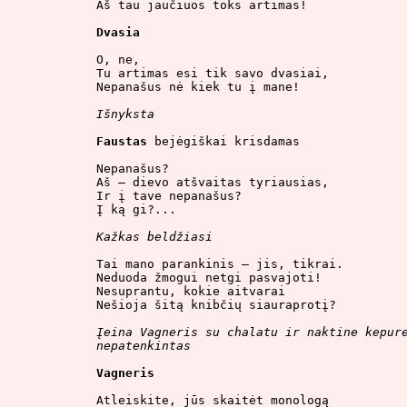
Aš tau jaučiuos toks artimas!

Dvasia
O, ne,

Tu artimas esi tik savo dvasiai,

Nepanašus nė kiek tu į mane!

Išnyksta
Faustas
 bejėgiškai krisdamas

Nepanašus?

Aš – dievo atšvaitas tyriausias,

Ir į tave nepanašus?

Į ką gi?...

Kažkas beldžiasi
Tai mano parankinis – jis, tikrai.

Neduoda žmogui netgi pasvajoti!

Nesuprantu, kokie aitvarai

Nešioja šitą knibčių siauraprotį?

Įeina Vagneris su chalatu ir naktine kepure
nepatenkintas
Vagneris
Atleiskite, jūs skaitėt monologą
