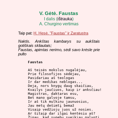
V. Gėtė. Faustas
I dalis (
ištrauka
)
A. Churgino vertimas
Taip pat:
H. Hesė. "Faustas" ir Zaratustra
Naktis. Ankštas kambarys su aukštais
gotiškais skliautais;
Faustas, apimtas nerimo, sėdi savo krėsle prie
pulto
Faustas
Aš teisės mokslus nugalėjau,

Prie filosofijos sėdėjau,

Pasidariau aš teologas

Ir dar medikas neblogas...

Deja, nors knygų daug skaičiau,

Kvailys jaučiuos, kaip ir anksčiau!

Magistras, daktaras esu,

Bet mano galvoje tamsu,

Ir aš tik mulkinu jaunuosius,

Jau metų dešimtį bemaž

Visaip vedžioju juos už nosies.

Ar šitaip dar ilgai kentėsiu aš?

Žinau, kad sugebu sveikiau galvoti,
