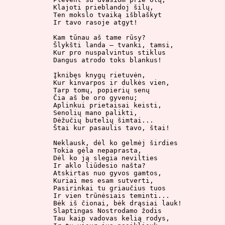
Klajoti prieblandoj šilų,

Ten mokslo tvaiką išblaškyt

Ir tavo rasoje atgyt!

Kam tūnau aš tame rūsy?

Šlykšti landa – tvanki, tamsi,

Kur pro nuspalvintus stiklus

Dangus atrodo toks blankus!

Įknibęs knygų rietuvėn,

Kur kinvarpos ir dulkės vien,

Tarp tomų, popierių senų

Čia aš be oro gyvenu;

Aplinkui prietaisai keisti,

Senolių mano palikti,

Dėžučių butelių šimtai...

Štai kur pasaulis tavo, štai!

Neklausk, dėl ko gelmėj širdies

Tokia gėla nepaprasta,

Dėl ko ją slegia nevilties

Ir aklo liūdesio našta?

Atskirtas nuo gyvos gamtos,

Kuriai mes esam sutverti,

Pasirinkai tu griaučius tuos

Ir vien trūnėsiais teminti...

Bėk iš čionai, bėk drąsiai lauk!

Slaptingas Nostrodamo žodis

Tau kaip vadovas kelią rodys,
