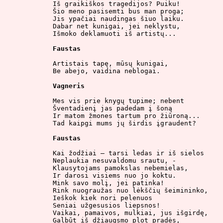
Iš graikiškos tragedijos? Puiku!

Šio meno pasisemti bus man proga;

Jis ypačiai naudingas šiuo laiku.

Dabar net kunigai, jei neklystu,

Išmoko deklamuoti iš artistų...

Faustas
Artistais tapę, mūsų kunigai,

Be abejo, vaidina neblogai.

Vagneris
Mes vis prie knygų tupime; nebent

Šventadienį jas padedam į šoną

Ir matom žmones tartum pro žiūroną...

Tad kaipgi mums jų širdis įgraudent?

Faustas
Kai žodžiai – tarsi ledas ir iš sielos

Neplaukia nesuvaldomu srautu, -

Klausytojams pamokslas nebemielas,

Ir darosi visiems nuo jo koktu.

Mink savo molį, jei patinka!

Rink nuograužas nuo lėkščių šeimininko,

Ieškok kiek nori pelenuos

Seniai užgesusios liepsnos!

Vaikai, pamaivos, mulkiai, jus išgirdę,

Galbūt iš džiaugsmo plot pradės,
