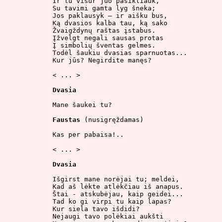
Ir tu visur juo pasikliauk,

Su tavimi gamta lyg šneka;

Jos paklausyk – ir aišku bus,

Ką dvasios kalba tau, ką sako

Žvaigždynų raštas įstabus.

Įžvelgt negali sausas protas

Į simbolių šventas gelmes.

Todėl šaukiu dvasias sparnuotas...

Kur jūs? Negirdite manęs?

< ... >

Dvasia
Mane šaukei tu?

Faustas
 (nusigręždamas)

Kas per pabaisa!..

< ... >

Dvasia
Išgirst mane norėjai tu; meldei,

Kad aš lėkte atlėkčiau iš anapus.

Štai - atskubėjau, kaip geidei...

Tad ko gi virpi tu kaip lapas?

Kur siela tavo išdidi?

Nejaugi tavo polėkiai aukšti
