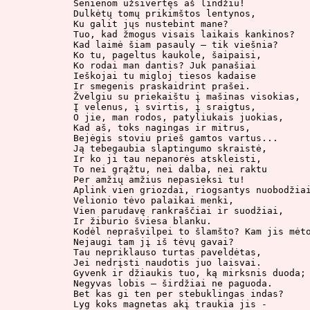
Senienom užsivertęs aš lindžiu!

Dulkėtų tomų prikimštos lentynos,

Ku galit jųs nustebint mane?

Tuo, kad žmogus visais laikais kankinos?

Kad laimė šiam pasauly – tik viešnia?

Ko tu, pageltus kaukole, šaipaisi,

Ko rodai man dantis? Juk panašiai

Ieškojai tu migloj tiesos kadaise

Ir smegenis praskaidrint prašei.

Žvelgiu su priekaištu į mašinas visokias,

Į velenus, į svirtis, į sraigtus,

O jie, man rodos, patyliukais juokias,

Kad aš, toks nagingas ir mitrus,

Bejėgis stoviu prieš gamtos vartus...

Ją tebegaubia slaptingumo skraistė,

Ir ko ji tau nepanorės atskleisti,

To nei grąžtu, nei dalba, nei raktu

Per amžių amžius nepasieksi tu!

Aplink vien griozdai, riogsantys nuobodžiai
Velionio tėvo palaikai menki,

Vien parudavę rankraščiai ir suodžiai,

Ir žiburio šviesa blanku.

Kodėl neprašvilpei to šlamšto? Kam jis mėto
Nejaugi tam jį iš tėvų gavai?

Tau nepriklauso turtas paveldėtas,

Jei nedrįsti naudotis juo laisvai.

Gyvenk ir džiaukis tuo, ką mirksnis duoda;

Negyvas lobis – širdžiai ne paguoda.

Bet kas gi ten per stebuklingas indas?

Lyg koks magnetas akį traukia jis -
