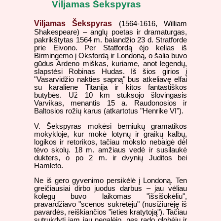
Viljamas Šekspyras
Viljamas Šekspyras
(1564-1616, William
Shakespeare) – anglų poetas ir dramaturgas,
pakrikštytas 1564 m. balandžio 23 d. Stratforde
prie Eivono. Per Statfordą ėjo kelias iš
Birmingemo į Oksfordą ir Londoną, o šalia buvo
gūdus Ardeno miškas, kuriame, anot legendų,
slapstėsi Robinas Hudas. Iš šios girios į
"Vasarvidžio nakties sapną" bus atkeliavę elfai
su karaliene Titanija ir kitos fantastiškos
būtybės. Už 10 km stūksojo šlovingasis
Varvikas, menantis 15 a. Raudonosios ir
Baltosios rožių karus (atkartotus "Henrike VI").
V. Šekspyras mokėsi berniukų gramatikos
mokykloje, kur mokė lotynų ir graikų kalbų,
logikos ir retorikos, tačiau mokslo nebaigė dėl
tėvo skolų. 18 m. amžiaus vedė ir susilaukė
dukters, o po 2 m. ir dvynių Juditos bei
Hamleto.
Ne iš gero gyvenimo persikėlė į Londoną. Ten
greičiausiai dirbo juodus darbus – jau vėliau
kolegų buvo laikomas "išsišokėliu",
pravardžiavo "scenos sukrėtėju" (nusižiūrėję iš
pavardės, reiškiančios "ieties kratytoją"). Tačiau
sutrukdyti jam jau negalėjo, nes rado globėjų ir