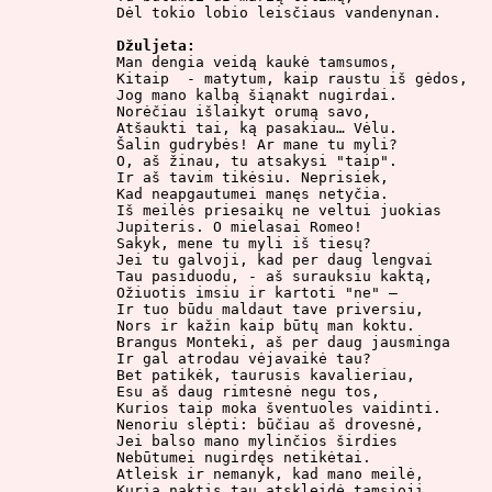
Dėl tokio lobio leisčiaus vandenynan.

Džuljeta:

Man dengia veidą kaukė tamsumos,

Kitaip  - matytum, kaip raustu iš gėdos,

Jog mano kalbą šiąnakt nugirdai.

Norėčiau išlaikyt orumą savo,

Atšaukti tai, ką pasakiau… Vėlu.

Šalin gudrybės! Ar mane tu myli?

O, aš žinau, tu atsakysi "taip".

Ir aš tavim tikėsiu. Neprisiek,

Kad neapgautumei manęs netyčia.

Iš meilės priesaikų ne veltui juokias

Jupiteris. O mielasai Romeo!

Sakyk, mene tu myli iš tiesų?

Jei tu galvoji, kad per daug lengvai

Tau pasiduodu, - aš surauksiu kaktą,

Ožiuotis imsiu ir kartoti "ne" –

Ir tuo būdu maldaut tave priversiu,

Nors ir kažin kaip būtų man koktu.

Brangus Monteki, aš per daug jausminga

Ir gal atrodau vėjavaikė tau?

Bet patikėk, taurusis kavalieriau,

Esu aš daug rimtesnė negu tos,

Kurios taip moka šventuoles vaidinti.

Nenoriu slėpti: būčiau aš drovesnė,

Jei balso mano mylinčios širdies

Nebūtumei nugirdęs netikėtai.

Atleisk ir nemanyk, kad mano meilė,

Kurią naktis tau atskleidė tamsioji,
