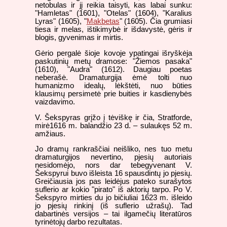
netobulas ir jį reikia taisyti, kas labai sunku:
"Hamletas" (1601), "Otelas" (1604), "Karalius
Lyras" (1605), "
Makbetas
" (1605). Čia grumiasi
tiesa ir melas, ištikimybė ir išdavystė, gėris ir
blogis, gyvenimas ir mirtis.
Gėrio pergalė šioje kovoje ypatingai išryškėja
paskutinių metų dramose: "Žiemos pasaka"
(1610), "Audra" (1612). Daugiau poetas
neberašė. Dramaturgija ėmė tolti nuo
humanizmo idealų, lėkštėti, nuo būties
klausimų persimetė prie buities ir kasdienybės
vaizdavimo.
V. Šekspyras grįžo į tėviškę ir čia, Stratforde,
mirė1616 m. balandžio 23 d. – sulaukęs 52 m.
amžiaus.
Jo dramų rankraščiai neišliko, nes tuo metu
dramaturgijos nevertino, pjesių autoriais
nesidomėjo, nors dar tebegyvenant V.
Šekspyrui buvo išleista 16 spausdintų jo pjesių.
Greičiausia jos pas leidėjus pateko surašytos
suflerio ar kokio "pirato" iš aktorių tarpo. Po V.
Šekspyro mirties du jo bičiuliai 1623 m. išleido
jo pjesių rinkinį (iš suflerio užrašų). Tad
dabartinės versijos – tai ilgamečių literatūros
tyrinėtojų darbo rezultatas.