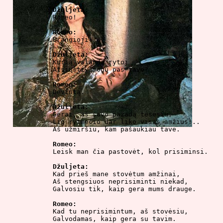
Džuljeta:

Romeo!

Romeo:

Brangioji!

Džuljeta:

Kurią valandą rytoj

Atsiųsti žmogų pas tave?

Romeo:

Devintą.

Džuljeta:

Gerai, aš savo pažadą tesėsiu.

Lig rytmečio dar liko visas amžius!..

Aš užmiršiu, kam pašaukiau tave.

Romeo:

Leisk man čia pastovėt, kol prisiminsi.

Džuljeta:

Kad prieš mane stovėtum amžinai,

Aš stengsiuos neprisiminti niekad,

Galvosiu tik, kaip gera mums drauge.

Romeo:

Kad tu neprisimintum, aš stovėsiu,

Galvodamas, kaip gera su tavim.
