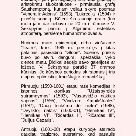
aristokratų sluoksniuose - pirmiausia, grafą
Sauthemptoną, kuriam vėliau skyrė poemas
"Venera ir Adonis" (1593), "Lukrecija" (1594) ir
pluoštą sonetų. Būtent šio jaunojo grafo (tuo
metu jam dar nebuvo nė 20 m.) rūmuose V.
Šekspyras paniro į Atgimimo estetikos
atmosferą, persiėmė humanizmo dvasia.
Nurimus maro epidemijai, dirbo viešajame
"Teatre", kuris 1599 m. persikėlęs į kitas
patalpas pasivadino "Globe". Scenos priekis
buvo po atviru dangumi, spektakliai vyko
dienos metu. Didikai sėdėjo savo galerijose ar
ložėse. V. Šekspyras parašė 37 dramos
kūrinius. Jo kūrybos periodas skirstomas į tris
etapus: optimistinį, tragiškąjį ir romantiškąjį.
Pirmuoju (1590-1601) etapu rašė komedijas ir
istorines kronikas: "Užsispyrėlės
sutramdymas" (1593), "Vasarvidžio nakties
sapnas" (1595), "Vindzoro šmaikštuolės"
(1597), "Daug triukšmo dėl nieko" (1598),
"Dvyliktoji naktis" (1600-01); "Henrikas IV",
"Henrikas VI", "Ričardas II", "Ričardas III",
"Julijus Cezaris".
Antruoju (1601-08) etapu kūryboje atsirado
daugiau tragizmo, supratimo, kad pasaulis