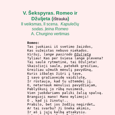
V. Šekspyras. Romeo ir
Džuljeta
(
)
ištrauka
II veiksmas, II scena.
Kapulečių
sodas. Įeina Romeo
A. Churgino vertimas
Romeo:

Tas juokiasi iš svetimo žaizdos,

Viršuj, lange pasirodo 
Džuljeta

Tyliau! Kas per šviesa lange plevena?

Tai saulė rytmetinė, tai Džuljeta!

Skaisčioji saule, patekėk greičiau,

Greičiau užmušk mėnulį pavydūną,

Kuris išbalęs žiūri į tave,

Į savo gražiaveidę vaidilutę,

Ir rūstauja, kad tu užtemdei jį.

O, netarnauk mėnuliui pavydžiajam,

Pablyškusį jo rūbą nusimesk,

Vien juokdariams paliki žalią spalvą.

Brangioji mano! Mano mylimoji!

O , kad ji žinotų!..

Prabilo, bet jos žodžių negirdėt…

Ar tai svarbu? Ji šneka akimis,

Ir aš į jųjų kalbą atsakysiu.
