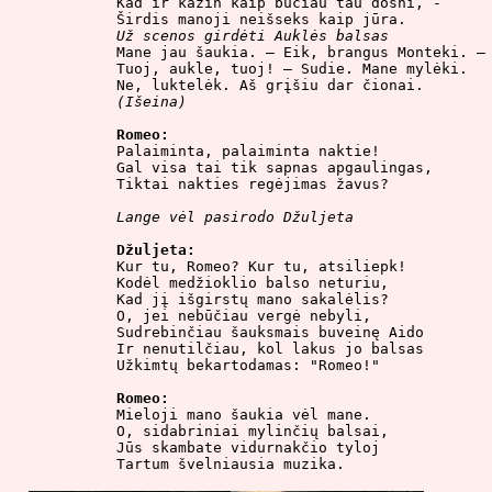
Kad ir kažin kaip būčiau tau dosni, -

Už scenos girdėti Auklės balsas

Mane jau šaukia. – Eik, brangus Monteki. –

Tuoj, aukle, tuoj! – Sudie. Mane mylėki.

(Išeina)
Romeo:

Palaiminta, palaiminta naktie!

Gal visa tai tik sapnas apgaulingas,

Tiktai nakties regėjimas žavus?

Lange vėl pasirodo Džuljeta
Džuljeta:

Kur tu, Romeo? Kur tu, atsiliepk!

Kodėl medžioklio balso neturiu,

Kad jį išgirstų mano sakalėlis?

O, jei nebūčiau vergė nebyli,

Sudrebinčiau šauksmais buveinę Aido

Ir nenutilčiau, kol lakus jo balsas

Užkimtų bekartodamas: "Romeo!"

Romeo:

Mieloji mano šaukia vėl mane.

O, sidabriniai mylinčių balsai,

Jūs skambate vidurnakčio tyloj

Tartum švelniausia muzika.
