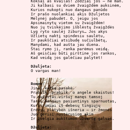
Koksai aš kvailas! Žodžiai jos – ne man.

Ji kalbasi su dviem žvaigždėm auksinėm,

Kurios nukopti nuo dangaus panūdo

Ir prašo nuolankiai akis Džuljetos

Mėlynėj pabudėt. O, jeigu jos

Apsimainytų vietom su žvaigždėm!

Nuo jų tviskėjimo išblėstų žvaigždės

Lyg ryto saulėj žiburys… Jos akys

Užlietų naktį spindesiu saulėtu,

Ir paukščiai atsibudę sučiulbėtų,

Manydami, kad aušta jau diena.

Štai rymo ji, ranka parėmus veidą.

Aš geisčiau būti pirštine jos rankos,

Kad veidą jos galėčiau palytėt!

Džuljeta:

O vargas man!

Romeo:

Jinai kažką pasakė.

Prabilk, prabilk, o angele skaistus!

Tu sušvitai viršuj manęs tamsoj

Tarsi dangaus pasiuntinys sparnuotas,

Kuris ūmiai iš debesų tingiųjų

Erdvių platybėn išneria – ir žmonės

Juo gėrisi nustėrusiom akim

Ir žvelgia aukštumon užvertę galvas.

Džuljeta: