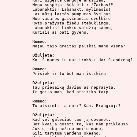
Kuri užgęsta danguje anksčiau, 

Negu suspėjai šūktelti: "Žaibas!"

Labanaktis! Labanakt, mylimasis!

Lai mūsų laimės pumpuras švelnus

Nuo vasaros gaivinančio dvelkimo

Ryto pražysta žiedu stebuklingu.

Labanaktis! Linkiu saldžių sapnų,

Kuriais aš pati gyvenu. 

Romeo:

Nejau taip greitai paliksi mane vieną?

Džuljeta:

Ko iš manęs tu dar trokšti dar šiandieną?

Romeo:

Prisiek ir tu būt man ištikima.

Džuljeta:

Tau priesaiką daviau aš neprašyta,

Ir gaila man, kad atsitiko taip.

Romeo:

Tu atsiimti ją nori? Kam. Brangioji?

Džuljeta:

Kad vėl galėčiau tau ją dovanot.

Bet kvaila geisti to, kas man priklauso.

Jokių ribų nežino meilė mano,

Gili tarytum vandens okeano.
