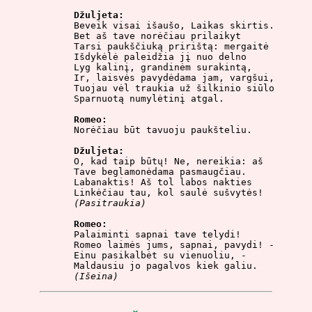
Džuljeta:

Beveik visai išaušo, Laikas skirtis.

Bet aš tave norėčiau prilaikyt

Tarsi paukščiuką pririštą: mergaitė

Išdykėlė paleidžia jį nuo delno

Lyg kalinį, grandinėm surakintą,

Ir, laisvės pavydėdama jam, vargšui,

Tuojau vėl traukia už šilkinio siūlo

Sparnuotą numylėtinį atgal.

Romeo:

Norėčiau būt tavuoju paukšteliu.

Džuljeta:

O, kad taip būtų! Ne, nereikia: aš

Tave beglamonėdama pasmaugčiau.

Labanaktis! Aš tol labos nakties

(Pasitraukia)
Romeo:

Palaiminti sapnai tave telydi!

Romeo laimės jums, sapnai, pavydi! -

Einu pasikalbėt su vienuoliu, -

(Išeina)