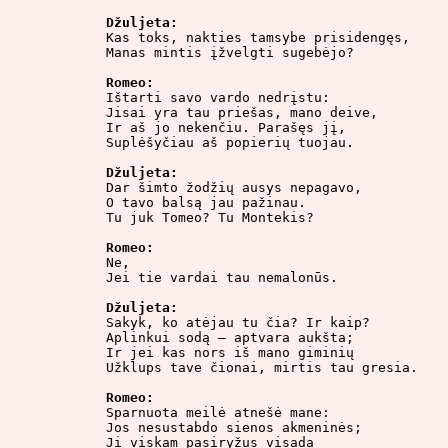
Džuljeta:

Kas toks, nakties tamsybe prisidengęs,

Manas mintis įžvelgti sugebėjo?

Romeo:

Ištarti savo vardo nedrįstu:

Jisai yra tau priešas, mano deive,

Ir aš jo nekenčiu. Parašęs jį,

Suplėšyčiau aš popierių tuojau.

Džuljeta:

Dar šimto žodžių ausys nepagavo,

O tavo balsą jau pažinau.

Tu juk Tomeo? Tu Montekis?

Romeo:

Ne,

Jei tie vardai tau nemalonūs.

Džuljeta:

Sakyk, ko atėjau tu čia? Ir kaip?

Aplinkui sodą – aptvara aukšta;

Ir jei kas nors iš mano giminių

Užklups tave čionai, mirtis tau gresia.

Romeo:

Sparnuota meilė atnešė mane:

Jos nesustabdo sienos akmeninės;

Ji viskam pasiryžus visada
