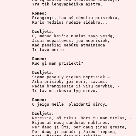
Yra tik lengvapėdiška aistra.

Romeo:

Brangioji, tau aš mėnuliu prisiekiu,

Kuris medžius nudažė sidabru,,,

Džuljeta:

O, mėnuo keičia nuolat savo veidą,

Jisai nepastovus, juo neprisiek,

Kad panašiai nebūtų atmaininga

Ir tavo meilė.

Romeo:

Kuo gi man prisiekti?

Džuljeta:

Šiame pasauly niekuo neprisiek –

Arba prisiek, jei nori, savimi,

Pačia brangiausia iš visų gėrybių, -

Ir tavim tikėsiu lyg dievu.

Romeo:

O jeigu meilė, plazdanti širdy…

Džuljeta:

Nereikia, aš tikiu. Nors tu man mielas, -

Bijau aš mūsų sandoros naktinės.

Per daug ji ūmi, per daug jinai greita,

Per daug ji panaši į žaibo liepsną,
