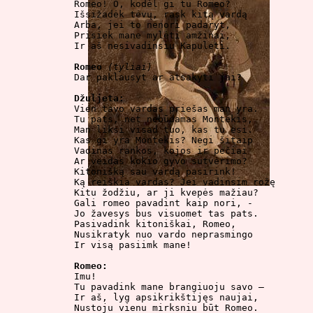

Romeo! O, kodėl gi tu Romeo?

Išsižadėk tėvų, rask kitą vardą

Arba, jei to nenori padaryt,

Prisiek mane mylėti amžinai,

Ir aš nesivadinsiu Kapuleti.

Romeo
(tyliai)
Dar paklausyt ar atsakyti jai?

Džuljeta:

Vien tavo vardas priešas man yra.

Tu pats, net nebūdamas Montekis,

Man liksi visad tuo, kas tu esi.

Kas gi yra Montekis? Negi šitaip

Vadinas rankos, kojos ir pečiai

Ar veidas kokio gyvo sutvėrimo?

Kitonišką sau vardą pasirink!

Ką reiškia vardas? Jei vadinsim rožę

Kitu žodžiu, ar ji kvepės mažiau?

Gali romeo pavadint kaip nori, -

Jo žavesys bus visuomet tas pats.

Pasivadink kitoniškai, Romeo,

Nusikratyk nuo vardo neprasmingo

Ir visą pasiimk mane!

Romeo:

Imu!

Tu pavadink mane brangiuoju savo –

Ir aš, lyg apsikrikštijęs naujai,

Nustoju vienu mirksniu būt Romeo.
