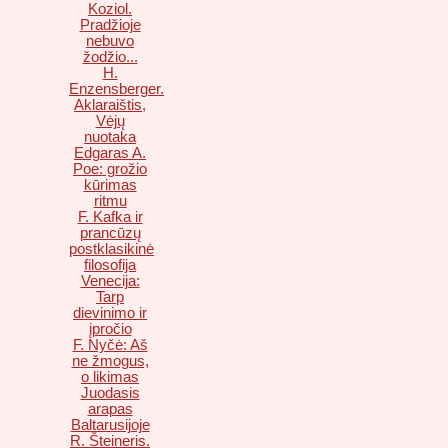
Koziol.
Pradžioje
nebuvo
žodžio...
H.
Enzensberger.
Aklaraištis,
Vėjų
nuotaka
Edgaras A.
Poe: grožio
kūrimas
ritmu
F. Kafka ir
prancūzų
postklasikinė
filosofija
Venecija:
Tarp
dievinimo ir
įpročio
F. Nyčė: Aš
ne žmogus,
o likimas
Juodasis
arapas
Baltarusijoje
R. Šteineris.