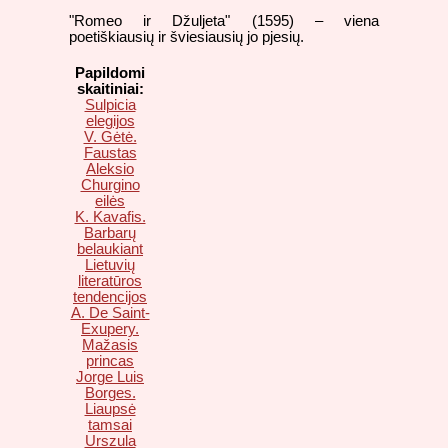
"Romeo ir Džuljeta" (1595) – viena
poetiškiausių ir šviesiausių jo pjesių.
Papildomi
skaitiniai:
Sulpicia
elegijos
V. Gėtė.
Faustas
Aleksio
Churgino
eilės
K. Kavafis.
Barbarų
belaukiant
Lietuvių
literatūros
tendencijos
A. De Saint-
Exupery.
Mažasis
princas
Jorge Luis
Borges.
Liaupsė
tamsai
Urszula