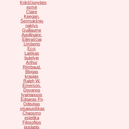
Krikščionybės
esmė
Claire
Keegan.
Šermukšnių
naktys
Guillaume
Apollinaire.
Eilėraščiai
Umberto
Eco:
Laiškas
butelyje
Arthur
Rimbaud.
Blogas
kraujas
Ralph W.
Emerson.
Dovanos
Įvairiapusis
Edgaras Po
Odisėjas
visapusiškas
Chaosmo
estetika
Filosofijos
puslapis