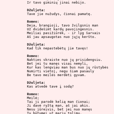
Ir tavo giminių jinai nebijo.

Džuljeta:

Tave jie nužudys, čionai pamatę.

Romeo:

Deja, brangioji, tavo žvilgsnis man

Už dvidešimt kardų pavojingesnis.

Meiliai pasižiūrėk, - ir lyg šarvais

Aš jau apsaugotas nuo jųjų keršto.

Džuljeta:

Kad tik nepastebėtų jie tavęs!

Romeo:

Nakties skraiste nuo jų prisidengsiu.

Bet jei tu manęs visai nemyli,

Kur kas lengviau man bus nuo jų rūstybės

Numirti vietoj, negu šiam pasauly

Be tavo meilės merdėti gyvam.

Džuljeta:

Kas atvedė tave į sodą?

Romeo:

Meilė;

Tai ji parodė kelią man čionai;

Ji davė ryžtą man, aš jai akis.

Nesu jūreivis, bet jei nuo manęs

Tu būtumei už marių tolimų,
