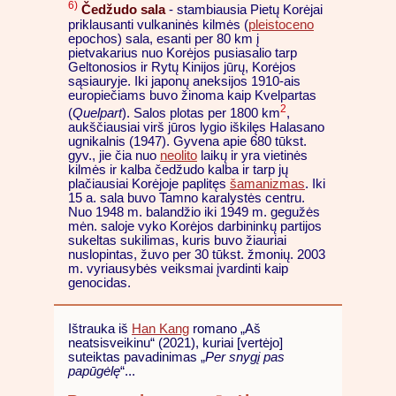
6)
Čedžudo sala
- stambiausia Pietų Korėjai
priklausanti vulkaninės kilmės (
pleistoceno
epochos) sala, esanti per 80 km į
pietvakarius nuo Korėjos pusiasalio tarp
Geltonosios ir Rytų Kinijos jūrų, Korėjos
sąsiauryje. Iki japonų aneksijos 1910-ais
europiečiams buvo žinoma kaip Kvelpartas
2
(
Quelpart
). Salos plotas per 1800 km
,
aukščiausiai virš jūros lygio iškilęs Halasano
ugnikalnis (1947). Gyvena apie 680 tūkst.
gyv., jie čia nuo
neolito
laikų ir yra vietinės
kilmės ir kalba čedžudo kalba ir tarp jų
plačiausiai Korėjoje paplitęs
šamanizmas
. Iki
15 a. sala buvo Tamno karalystės centru.
Nuo 1948 m. balandžio iki 1949 m. gegužės
mėn. saloje vyko Korėjos darbininkų partijos
sukeltas sukilimas, kuris buvo žiauriai
nuslopintas, žuvo per 30 tūkst. žmonių. 2003
m. vyriausybės veiksmai įvardinti kaip
genocidas.
Ištrauka iš
Han Kang
romano „Aš
neatsisveikinu“ (2021), kuriai [vertėjo]
suteiktas pavadinimas „
Per snygį pas
papūgėlę
“...