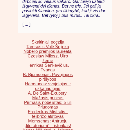
dirbčiau iki vėlaus vakaro. Gal turėjo užtekti
išgyventi dvi dienas. Bet ne tris. Jei gali ją
pasiekti šiandien, yra tikimybė, kad ji vis dar
išgyvens. Bet rytoj ji bus mirusi. Tai tikrai.
[ ... ]
Skaitiniai, poezija
Tamsusis Volė Šojinka
Nobelio premijos laureatai
Czeslaw Milosz. Ulro
žemė
Henrikas Senkevičius.
Tvanas
B. Bjornsonas. Pavojingos
piršlybos
Hamsunas: svajotojas ir
užkariautojas
A. De Saint-Exupery.
Mažasis princas
Pirmasis nobelistas: Siuli
Priudomas
Frederikas Mistralis -
felibrižo atstovas
Momsenas: Antruoju
„literatoriumi“ – istorikas!