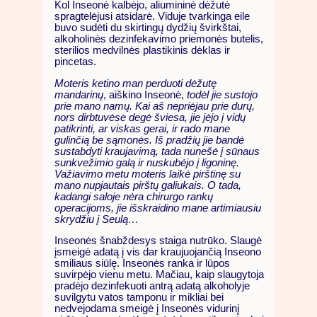
Kol Inseonė kalbėjo, aliumininė dėžutė
spragtelėjusi atsidarė. Viduje tvarkinga eile
buvo sudėti du skirtingų dydžių švirkštai,
alkoholinės dezinfekavimo priemonės butelis,
sterilios medvilnės plastikinis dėklas ir
pincetas.
Moteris ketino man perduoti dėžutę
mandarinų
, aiškino Inseonė,
todėl jie sustojo
prie mano namų. Kai aš nepriėjau prie durų,
nors dirbtuvėse degė šviesa, jie įėjo į vidų
patikrinti, ar viskas gerai, ir rado mane
gulinčią be sąmonės. Iš pradžių jie bandė
sustabdyti kraujavimą, tada nunešė į sūnaus
sunkvežimio galą ir nuskubėjo į ligoninę.
Važiavimo metu moteris laikė pirštinę su
mano nupjautais pirštų galiukais. O tada,
kadangi saloje nėra chirurgo rankų
operacijoms, jie išskraidino mane artimiausiu
skrydžiu į Seulą…
Inseonės šnabždesys staiga nutrūko. Slaugė
įsmeigė adatą į vis dar kraujuojančią Inseono
smiliaus siūlę. Inseonės ranka ir lūpos
suvirpėjo vienu metu. Mačiau, kaip slaugytoja
pradėjo dezinfekuoti antrą adatą alkoholyje
suvilgytu vatos tamponu ir mikliai bei
nedvejodama smeigė į Inseonės vidurinį