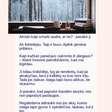
Atrodo kaip smarki audra, ar ne?
- pasakė ji.
Aš linktelėjau. Taip ir buvo. Aplink gerokai
priblėso.
Kaip kažkas panašaus nukrenta iš dangaus?
– ištarė Inseonė pašnibždomis, kad vos
išgirdau.
Ji toliau šnibždėjo, lyg jai nereikėtų, kad jai
atsakyčiau, tarsi ji kalbėtų su kuo nors kitu.
Tada jos balsas staiga tapo buvo aiškus, be
skausmo.
Ji pasakė, kad paprašė šiandien atvykti, nes
nori paprašyti paslaugos.
Negalėdama atitraukti nuo jos akių, kurios
staiga tapo gyvos ir spindinčios, laukiau, kol ji
tęs.