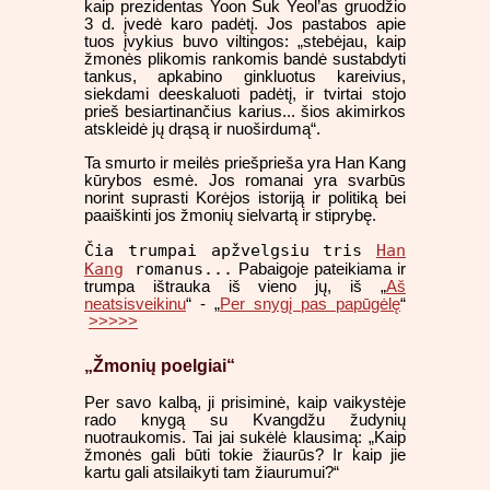
kaip prezidentas Yoon Suk Yeol’as gruodžio
3 d. įvedė karo padėtį. Jos pastabos apie
tuos įvykius buvo viltingos: „stebėjau, kaip
žmonės plikomis rankomis bandė sustabdyti
tankus, apkabino ginkluotus kareivius,
siekdami deeskaluoti padėtį, ir tvirtai stojo
prieš besiartinančius karius... šios akimirkos
atskleidė jų drąsą ir nuoširdumą“.
Ta smurto ir meilės priešprieša yra Han Kang
kūrybos esmė. Jos romanai yra svarbūs
norint suprasti Korėjos istoriją ir politiką bei
paaiškinti jos žmonių sielvartą ir stiprybę.
Čia trumpai apžvelgsiu tris
Han
Kang
romanus...
Pabaigoje pateikiama ir
trumpa ištrauka iš vieno jų, iš „
Aš
neatsisveikinu
“ - „
Per snygį pas papūgėlę
“
>>>>>
„Žmonių poelgiai“
Per savo kalbą, ji prisiminė, kaip vaikystėje
rado knygą su Kvangdžu žudynių
nuotraukomis. Tai jai sukėlė klausimą: „Kaip
žmonės gali būti tokie žiaurūs? Ir kaip jie
kartu gali atsilaikyti tam žiaurumui?“