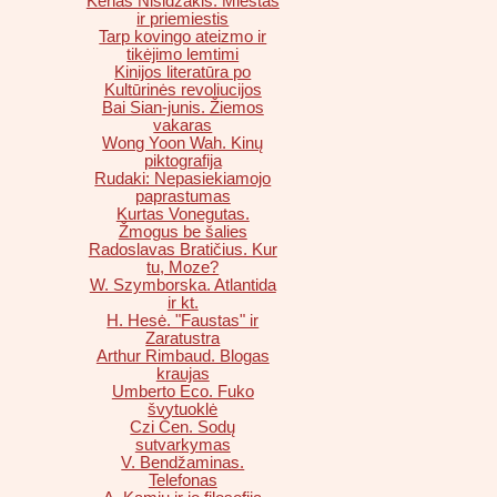
Kenas Nišidzakis. Miestas
ir priemiestis
Tarp kovingo ateizmo ir
tikėjimo lemtimi
Kinijos literatūra po
Kultūrinės revoliucijos
Bai Sian-junis. Žiemos
vakaras
Wong Yoon Wah. Kinų
piktografija
Rudaki: Nepasiekiamojo
paprastumas
Kurtas Vonegutas.
Žmogus be šalies
Radoslavas Bratičius. Kur
tu, Moze?
W. Szymborska. Atlantida
ir kt.
H. Hesė. "Faustas" ir
Zaratustra
Arthur Rimbaud. Blogas
kraujas
Umberto Eco. Fuko
švytuoklė
Czi Čen. Sodų
sutvarkymas
V. Bendžaminas.
Telefonas