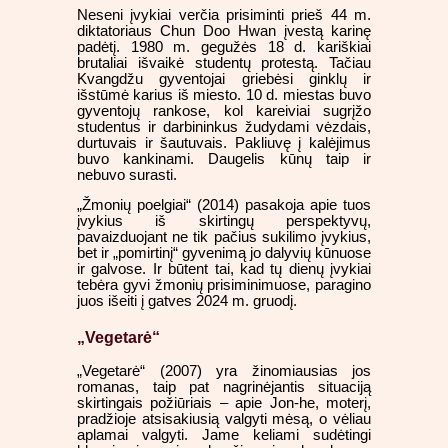
Neseni įvykiai verčia prisiminti prieš 44 m.
diktatoriaus Chun Doo Hwan įvestą karinę
padėtį. 1980 m. gegužės 18 d. kariškiai
brutaliai išvaikė studentų protestą. Tačiau
Kvangdžu gyventojai griebėsi ginklų ir
išstūmė karius iš miesto. 10 d. miestas buvo
gyventojų rankose, kol kareiviai sugrįžo
studentus ir darbininkus žudydami vėzdais,
durtuvais ir šautuvais. Pakliuvę į kalėjimus
buvo kankinami. Daugelis kūnų taip ir
nebuvo surasti.
„Žmonių poelgiai“ (2014) pasakoja apie tuos
įvykius iš skirtingų perspektyvų,
pavaizduojant ne tik pačius sukilimo įvykius,
bet ir „pomirtinį“ gyvenimą jo dalyvių kūnuose
ir galvose. Ir būtent tai, kad tų dienų įvykiai
tebėra gyvi žmonių prisiminimuose, paragino
juos išeiti į gatves 2024 m. gruodį.
„Vegetarė“
„Vegetarė“ (2007) yra žinomiausias jos
romanas, taip pat nagrinėjantis situaciją
skirtingais požiūriais – apie Jon-he, moterį,
pradžioje atsisakiusią valgyti mėsą, o vėliau
aplamai valgyti. Jame keliami sudėtingi