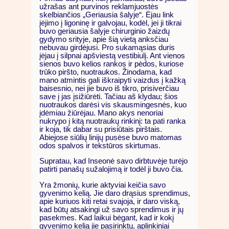
užrašas ant purvinos reklamjuostės
skelbiančios „Geriausia šalyje“. Ėjau link
įėjimo į ligoninę ir galvojau, kodėl, jei ji tikrai
buvo geriausia šalyje chirurginio žaizdų
gydymo srityje, apie šią vietą anksčiau
nebuvau girdėjusi. Pro sukamąsias duris
įėjau į silpnai apšviestą vestibiulį. Ant vienos
sienos buvo kelios rankos ir pėdos, kuriose
trūko piršto, nuotraukos. Žinodama, kad
mano atmintis gali iškraipyti vaizdus į kažką
baisesnio, nei jie buvo iš tikro, prisiverčiau
save į jas įsižiūrėti. Tačiau aš klydau; šios
nuotraukos darėsi vis skausmingesnės, kuo
įdėmiau žiūrėjau. Mano akys nenoriai
nukrypo į kitą nuotraukų rinkinį: ta pati ranka
ir koja, tik dabar su prisiūtais pirštais.
Abiejose siūlių linijų pusėse buvo matomas
odos spalvos ir tekstūros skirtumas.
Supratau, kad Inseonė savo dirbtuvėje turėjo
patirti panašų sužalojimą ir todėl ji buvo čia.
Yra žmonių, kurie aktyviai keičia savo
gyvenimo kelią. Jie daro drąsius sprendimus,
apie kuriuos kiti retai svajoja, ir daro viską,
kad būtų atsakingi už savo sprendimus ir jų
pasekmes. Kad laikui bėgant, kad ir kokį
gyvenimo kelią jie pasirinktų, aplinkiniai