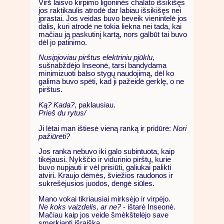
Virš laisvo kirpimo ligoninės chalato išsikišęs
jos raktikaulis atrodė dar labiau išsikišęs nei
įprastai. Jos veidas buvo beveik vienintelė jos
dalis, kuri atrodė ne tokia liekna nei tada, kai
mačiau ją paskutinį kartą, nors galbūt tai buvo
dėl jo patinimo.
Nusipjoviau pirštus elektriniu pjūklu
,
sušnabždėjo Inseonė, tarsi bandydama
minimizuoti balso stygų naudojimą, dėl ko
galima buvo spėti, kad ji pažeidė gerklę, o ne
pirštus.
Ką? Kada?
, paklausiau.
Prieš du rytus/
Ji lėtai man ištiesė vieną ranką ir pridūrė:
Nori
pažiūrėti?
Jos ranka nebuvo iki galo subintuota, kaip
tikėjausi. Nykščio ir vidurinio pirštų, kurie
buvo nupjauti ir vėl prisiūti, galiukai palikti
atviri. Kraujo dėmės, šviežios raudonos ir
sukrešėjusios juodos, dengė siūles.
Mano vokai tikriausiai mirksėjo ir virpėjo.
Ne koks vaizdelis, ar ne?
- ištarė Inseonė.
Mačiau kaip jos veide šmėkštelėjo save
smerkianti išraiška.