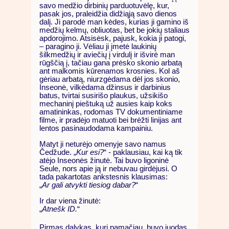
savo medžio dirbinių parduotuvėlę, kur,
pasak jos, praleidžia didžiąją savo dienos
dalį. Ji parodė man kėdes, kurias ji gamino iš
medžių kelmų, obliuotas, bet be jokių staliaus
apdorojimo. Atsisėsk, pajusk, kokia ji patogi,
– paragino ji. Vėliau ji įmetė laukinių
šilkmedžių ir aviečių į virdulį ir išvirė man
rūgščią į, tačiau gana prėsko skonio arbatą
ant malkomis kūrenamos krosnies. Kol aš
gėriau arbatą, niurzgėdama dėl jos skonio,
Inseonė, vilkėdama džinsus ir darbinius
batus, tvirtai susirišo plaukus, užsikišo
mechaninį pieštuką už ausies kaip koks
amatininkas, rodomas TV dokumentiniame
filme, ir pradėjo matuoti bei brėžti linijas ant
lentos pasinaudodama kampainiu.
Matyt ji neturėjo omenyje savo namus
Čedžude. „
Kur esi?
“ - paklausiau, kai ką tik
atėjo Inseonės žinutė. Tai buvo ligoninė
Seule, nors apie ją ir nebuvau girdėjusi. O
tada pakartotas ankstesnis klausimas:
„
Ar gali atvykti tiesiog dabar?
“
Ir dar viena žinutė:
„
Atnešk ID.
“
Pirmas dalykas, kurį pamačiau, buvo juodas