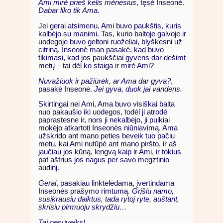
Ami mirė prieš kelis mėnesius
, tęsė Inseonė.
Dabar liko tik Ama.
Jei gerai atsimenu, Ami buvo paukštis, kuris
kalbėjo su manimi. Tas, kurio baltoje galvoje ir
uodegoje buvo geltoni ruoželiai, blyškesni už
citriną. Inseonė man pasakė, kad buvo
tikimasi, kad jos paukščiai gyvens dar dešimt
metų – tai dėl ko staiga ir mirė Ami?
Nuvažiuok ir pažiūrėk, ar Ama dar gyva?
,
pasakė Inseonė.
Jei gyva, duok jai vandens.
Skirtingai nei Ami, Ama buvo visiškai balta
nuo pakaušio iki uodegos, todėl ji atrodė
paprastesne ir, nors ji nekalbėjo, ji puikiai
mokėjo atkartoti Inseonės niūniavimą. Ama
užskrido ant mano peties beveik tuo pačiu
metu, kai Ami nutūpė ant mano piršto, ir aš
jaučiau jos kūną, lengvą kaip ir Ami, ir tokius
pat aštrius jos nagus per savo megztinio
audinį.
Gerai
, pasakiau linktelėdama, įvertindama
Inseonės prašymo rimtumą.
Grįšiu namo,
susikrausiu daiktus, tada rytoj ryte, auštant,
skrisiu pirmuoju skrydžiu…
Tai nesuveiks!