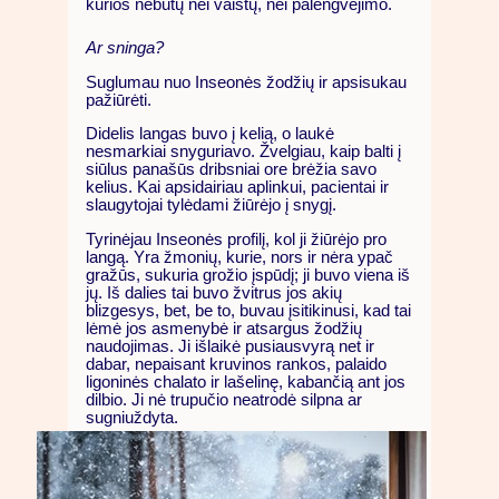
kurios nebūtų nei vaistų, nei palengvėjimo.
Ar sninga?
Suglumau nuo Inseonės žodžių ir apsisukau
pažiūrėti.
Didelis langas buvo į kelią, o laukė
nesmarkiai snyguriavo. Žvelgiau, kaip balti į
siūlus panašūs dribsniai ore brėžia savo
kelius. Kai apsidairiau aplinkui, pacientai ir
slaugytojai tylėdami žiūrėjo į snygį.
Tyrinėjau Inseonės profilį, kol ji žiūrėjo pro
langą. Yra žmonių, kurie, nors ir nėra ypač
gražūs, sukuria grožio įspūdį; ji buvo viena iš
jų. Iš dalies tai buvo žvitrus jos akių
blizgesys, bet, be to, buvau įsitikinusi, kad tai
lėmė jos asmenybė ir atsargus žodžių
naudojimas. Ji išlaikė pusiausvyrą net ir
dabar, nepaisant kruvinos rankos, palaido
ligoninės chalato ir lašelinę, kabančią ant jos
dilbio. Ji nė trupučio neatrodė silpna ar
sugniuždyta.