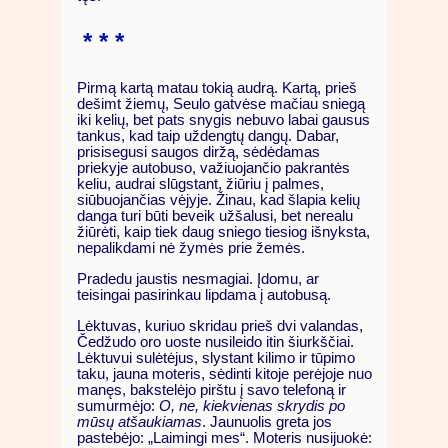
* * *
Pirmą kartą matau tokią audrą. Kartą, prieš
dešimt žiemų, Seulo gatvėse mačiau sniegą
iki kelių, bet pats snygis nebuvo labai gausus
tankus, kad taip uždengtų dangų. Dabar,
prisisegusi saugos diržą, sėdėdamas
priekyje autobuso, važiuojančio pakrantės
keliu, audrai slūgstant, žiūriu į palmes,
siūbuojančias vėjyje. Žinau, kad šlapia kelių
danga turi būti beveik užšalusi, bet nerealu
žiūrėti, kaip tiek daug sniego tiesiog išnyksta,
nepalikdami nė žymės prie žemės.
Pradedu jaustis nesmagiai. Įdomu, ar
teisingai pasirinkau lipdama į autobusą.
Lėktuvas, kuriuo skridau prieš dvi valandas,
Čedžudo oro uoste nusileido itin šiurkščiai.
Lėktuvui sulėtėjus, slystant kilimo ir tūpimo
taku, jauna moteris, sėdinti kitoje perėjoje nuo
manęs, bakstelėjo pirštu į savo telefoną ir
sumurmėjo:
O, ne, kiekvienas skrydis po
mūsų atšaukiamas
. Jaunuolis greta jos
pastebėjo: „Laimingi mes“. Moteris nusijuokė: