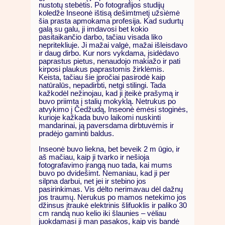
nustotų stebėtis. Po fotografijos studijų
koledže Inseonė ištisą dešimtmetį užsiėmė
šia prasta apmokama profesija. Kad sudurtų
galą su galu, ji imdavosi bet kokio
pasitaikančio darbo, tačiau visada liko
nepritekliuje. Ji mažai valgė, mažai išleisdavo
ir daug dirbo. Kur nors vykdama, įsidėdavo
paprastus pietus, nenaudojo makiažo ir pati
kirposi plaukus paprastomis žirklėmis.
Keista, tačiau šie įpročiai pasirodė kaip
natūralūs, nepadirbti, netgi stilingi. Tada
kažkodėl nežinojau, kad ji įteikė prašymą ir
buvo priimta į stalių mokyklą. Netrukus po
atvykimo į Čedžudą, Inseonė ėmėsi stoginės,
kurioje kažkada buvo laikomi nuskinti
mandarinai, ją paversdama dirbtuvėmis ir
pradėjo gaminti baldus.
Inseonė buvo liekna, bet beveik 2 m ūgio, ir
aš mačiau, kaip ji tvarko ir nešioja
fotografavimo įrangą nuo tada, kai mums
buvo po dvidešimt. Nemaniau, kad ji per
silpna darbui, net jei ir stebino jos
pasirinkimas. Vis dėlto nerimavau dėl dažnų
jos traumų. Nerukus po mamos netekimo jos
džinsus įtraukė elektrinis šlifuoklis ir paliko 30
cm randą nuo kelio iki šlaunies – vėliau
juokdamasi ji man pasakos, kaip vis bandė