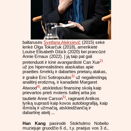
baltarusės
Svetlana Aleksievič
(2015) sekė
lenkė Olga Tokarčuk (2018), amerikietė
Louise Elisabeth Glück (2020) bei prancūzė
Annie Ernaux (2022). Į ją taip pat gali
2)
pretenduoti ir kinė avangardistė Can Xue
už jos hiperrealistines ataskaitas apie
praeities šmėklų ir dabarties prietarų atakas,
3)
ir graikė Ersi Sotiropoulos
už negailestingą
analitinį erotizmą, ir kanadietė Margaret
4)
Atwood
, atskleidusi finansinę skolą kaip
prievartos prieš moteris šaltinį arba jos
5)
tautietė Anne Carson
, raginanti Antikos
lyriką suprasti kaip kovos autobiografiją, kaip
išmislą ir užmačią, atskleidžiančią ir
dabartinę ateitį ...
Han Kang
pasirodė Stokholmo Nobelio
muziejuje gruodžio 6 d., t.y. praėjus vos 3 d.,