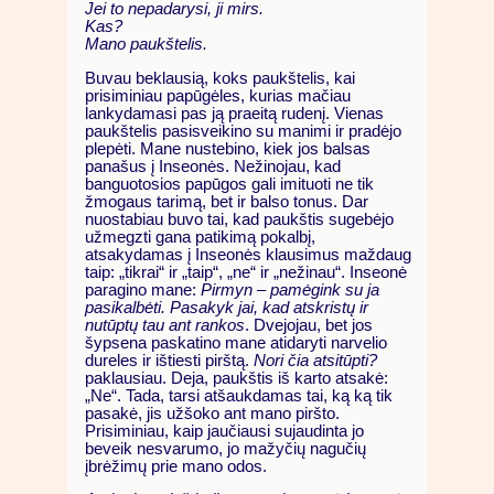
Jei to nepadarysi, ji mirs.
Kas?
Mano paukštelis.
Buvau beklausią, koks paukštelis, kai
prisiminiau papūgėles, kurias mačiau
lankydamasi pas ją praeitą rudenį. Vienas
paukštelis pasisveikino su manimi ir pradėjo
plepėti. Mane nustebino, kiek jos balsas
panašus į Inseonės. Nežinojau, kad
banguotosios papūgos gali imituoti ne tik
žmogaus tarimą, bet ir balso tonus. Dar
nuostabiau buvo tai, kad paukštis sugebėjo
užmegzti gana patikimą pokalbį,
atsakydamas į Inseonės klausimus maždaug
taip: „tikrai“ ir „taip“, „ne“ ir „nežinau“. Inseonė
paragino mane:
Pirmyn – pamėgink su ja
pasikalbėti. Pasakyk jai, kad atskristų ir
nutūptų tau ant rankos
. Dvejojau, bet jos
šypsena paskatino mane atidaryti narvelio
dureles ir ištiesti pirštą.
Nori čia atsitūpti?
paklausiau. Deja, paukštis iš karto atsakė:
„Ne“. Tada, tarsi atšaukdamas tai, ką ką tik
pasakė, jis užšoko ant mano piršto.
Prisiminiau, kaip jaučiausi sujaudinta jo
beveik nesvarumo, jo mažyčių nagučių
įbrėžimų prie mano odos.