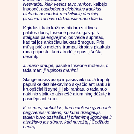
Nesvarbu, kiek vėsios tavo rankos
, kalbėjo
Inseonė,
naudodama elektrinius įrankius
niekada nenaudok medvilninių darbinių
pirštinių. Tai buvo didžiausia mano klaida.
Išgirdusi, kaip kažkas atidaro stiklines
palatos duris, Inseonė pasuko galvą. Iš
staigaus palengvėjimo jos veide supratau,
kad tai jos anksčiau lauktas žmogus. Prie
mūsų priėjo moteris trumpai kirptais plaukais
ruda prijuoste, kuri atrodė įkopusi į šeštą
dešimtį.
Ji mano draugė
, pasakė Inseonė moteriai, o
tada man:
ji rūpinosi manimi.
Slaugė nusišypsojo ir pasisveikino. Ji truputį
papurškė dezinfekavimo skysčio ant rankų ir
kruopščiai ištrynė jį į abi rankas, o tada nuo
naktinio staliuko atsinešė aliumininę dėžutę ir
pasidėjo ant kelių.
Iš esmės, stebuklas, kad netoliese gyvenanti
pagyvenusi moteris, su kuria draugauju,
tądien buvo užsirašiusi į priėmimą ligoninėje ir
atvažiavo jos sūnus, kad nuvežtų į Čedžudo
centrą.