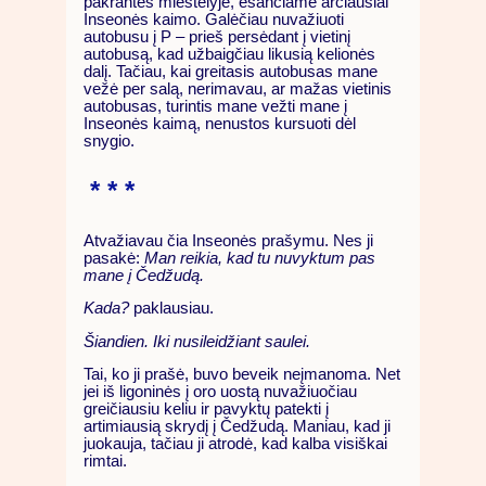
pakrantės miestelyje, esančiame arčiausiai
Inseonės kaimo. Galėčiau nuvažiuoti
autobusu į P – prieš persėdant į vietinį
autobusą, kad užbaigčiau likusią kelionės
dalį. Tačiau, kai greitasis autobusas mane
vežė per salą, nerimavau, ar mažas vietinis
autobusas, turintis mane vežti mane į
Inseonės kaimą, nenustos kursuoti dėl
snygio.
* * *
Atvažiavau čia Inseonės prašymu. Nes ji
pasakė:
Man reikia, kad tu nuvyktum pas
mane į Čedžudą.
Kada?
paklausiau.
Šiandien. Iki nusileidžiant saulei.
Tai, ko ji prašė, buvo beveik neįmanoma. Net
jei iš ligoninės į oro uostą nuvažiuočiau
greičiausiu keliu ir pavyktų patekti į
artimiausią skrydį į Čedžudą. Maniau, kad ji
juokauja, tačiau ji atrodė, kad kalba visiškai
rimtai.