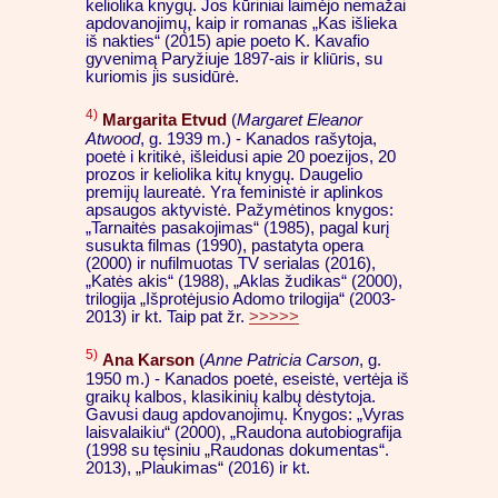
keliolika knygų. Jos kūriniai laimėjo nemažai
apdovanojimų, kaip ir romanas „Kas išlieka
iš nakties“ (2015) apie poeto K. Kavafio
gyvenimą Paryžiuje 1897-ais ir kliūris, su
kuriomis jis susidūrė.
4)
Margarita Etvud
(
Margaret Eleanor
Atwood
, g. 1939 m.) - Kanados rašytoja,
poetė i kritikė, išleidusi apie 20 poezijos, 20
prozos ir keliolika kitų knygų. Daugelio
premijų laureatė. Yra feministė ir aplinkos
apsaugos aktyvistė. Pažymėtinos knygos:
„Tarnaitės pasakojimas“ (1985), pagal kurį
susukta filmas (1990), pastatyta opera
(2000) ir nufilmuotas TV serialas (2016),
„Katės akis“ (1988), „Aklas žudikas“ (2000),
trilogija „Išprotėjusio Adomo trilogija“ (2003-
2013) ir kt. Taip pat žr.
>>>>>
5)
Ana Karson
(
Anne Patricia Carson
, g.
1950 m.) - Kanados poetė, eseistė, vertėja iš
graikų kalbos, klasikinių kalbų dėstytoja.
Gavusi daug apdovanojimų. Knygos: „Vyras
laisvalaikiu“ (2000), „Raudona autobiografija
(1998 su tęsiniu „Raudonas dokumentas“.
2013), „Plaukimas“ (2016) ir kt.