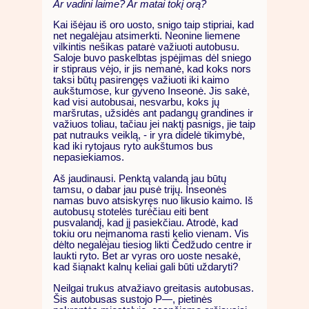
Ar vadini laime? Ar matai tokį orą?
Kai išėjau iš oro uosto, snigo taip stipriai, kad
net negalėjau atsimerkti. Neonine liemene
vilkintis nešikas patarė važiuoti autobusu.
Saloje buvo paskelbtas įspėjimas dėl sniego
ir stipraus vėjo, ir jis nemanė, kad koks nors
taksi būtų pasirengęs važiuoti iki kaimo
aukštumose, kur gyveno Inseonė. Jis sakė,
kad visi autobusai, nesvarbu, koks jų
maršrutas, užsidės ant padangų grandines ir
važiuos toliau, tačiau jei naktį pasnigs, jie taip
pat nutrauks veiklą, - ir yra didelė tikimybė,
kad iki rytojaus ryto aukštumos bus
nepasiekiamos.
Aš jaudinausi. Penktą valandą jau būtų
tamsu, o dabar jau pusė trijų. Inseonės
namas buvo atsiskyręs nuo likusio kaimo. Iš
autobusų stotelės turėčiau eiti bent
pusvalandį, kad jį pasiekčiau. Atrodė, kad
tokiu oru neįmanoma rasti kelio vienam. Vis
dėlto negalėjau tiesiog likti Čedžudo centre ir
laukti ryto. Bet ar vyras oro uoste nesakė,
kad šiąnakt kalnų keliai gali būti uždaryti?
Neilgai trukus atvažiavo greitasis autobusas.
Šis autobusas sustojo P—, pietinės