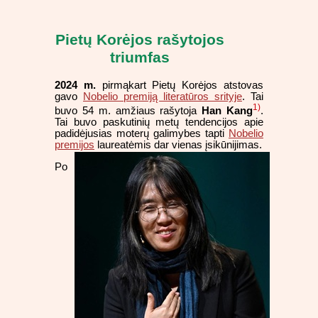
Pietų Korėjos rašytojos
triumfas
2024 m.
pirmąkart Pietų Korėjos atstovas
gavo
Nobelio premiją literatūros srityje
. Tai
1)
buvo 54 m. amžiaus rašytoja
Han Kang
.
Tai buvo paskutinių metų tendencijos apie
padidėjusias moterų galimybes tapti
Nobelio
premijos
laureatėmis dar vienas įsikūnijimas.
Po