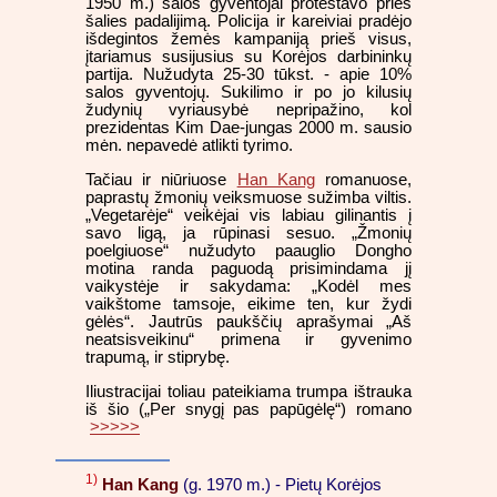
1950 m.) salos gyventojai protestavo prieš
šalies padalijimą. Policija ir kareiviai pradėjo
išdegintos žemės kampaniją prieš visus,
įtariamus susijusius su Korėjos darbininkų
partija. Nužudyta 25-30 tūkst. - apie 10%
salos gyventojų. Sukilimo ir po jo kilusių
žudynių vyriausybė nepripažino, kol
prezidentas Kim Dae-jungas 2000 m. sausio
mėn. nepavedė atlikti tyrimo.
Tačiau ir niūriuose
Han Kang
romanuose,
paprastų žmonių veiksmuose sužimba viltis.
„Vegetarėje“ veikėjai vis labiau gilinantis į
savo ligą, ja rūpinasi sesuo. „Žmonių
poelgiuose“ nužudyto paauglio Dongho
motina randa paguodą prisimindama jį
vaikystėje ir sakydama: „Kodėl mes
vaikštome tamsoje, eikime ten, kur žydi
gėlės“. Jautrūs paukščių aprašymai „Aš
neatsisveikinu“ primena ir gyvenimo
trapumą, ir stiprybę.
Iliustracijai toliau pateikiama trumpa ištrauka
iš šio („Per snygį pas papūgėlę“) romano
>>>>>
1)
Han Kang
(g. 1970 m.) - Pietų Korėjos