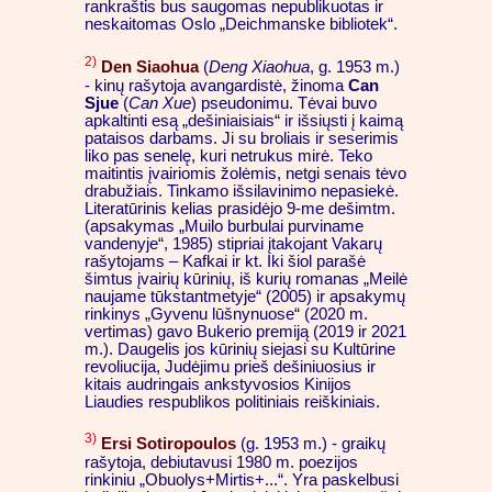
rankraštis bus saugomas nepublikuotas ir
neskaitomas Oslo „Deichmanske bibliotek“.
2)
Den Siaohua
(
Deng Xiaohua
, g. 1953 m.)
- kinų rašytoja avangardistė, žinoma
Can
Sjue
(
Can Xue
) pseudonimu. Tėvai buvo
apkaltinti esą „dešiniaisiais“ ir išsiųsti į kaimą
pataisos darbams. Ji su broliais ir seserimis
liko pas senelę, kuri netrukus mirė. Teko
maitintis įvairiomis žolėmis, netgi senais tėvo
drabužiais. Tinkamo išsilavinimo nepasiekė.
Literatūrinis kelias prasidėjo 9-me dešimtm.
(apsakymas „Muilo burbulai purviname
vandenyje“, 1985) stipriai įtakojant Vakarų
rašytojams – Kafkai ir kt. Iki šiol parašė
šimtus įvairių kūrinių, iš kurių romanas „Meilė
naujame tūkstantmetyje“ (2005) ir apsakymų
rinkinys „Gyvenu lūšnynuose“ (2020 m.
vertimas) gavo Bukerio premiją (2019 ir 2021
m.). Daugelis jos kūrinių siejasi su Kultūrine
revoliucija, Judėjimu prieš dešiniuosius ir
kitais audringais ankstyvosios Kinijos
Liaudies respublikos politiniais reiškiniais.
3)
Ersi Sotiropoulos
(g. 1953 m.) - graikų
rašytoja, debiutavusi 1980 m. poezijos
rinkiniu „Obuolys+Mirtis+...“. Yra paskelbusi