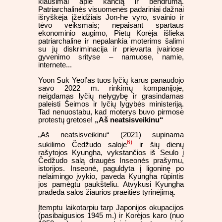
klausimai apie kančią ir bendrumą.
Patriarchalinės visuomenės padariniai dažnai
išryškėja įžeidžiais Jon-he vyro, svainio ir
tėvo veiksmais; nepaisant spartaus
ekonominio augimo, Pietų Korėja išlieka
patriarchaline ir nepalankia moterims šalimi
su jų diskriminacija ir prievarta įvairiose
gyvenimo srityse – namuose, namie,
internete...
Yoon Suk Yeol’as tuos lyčių karus panaudojo
savo 2022 m. rinkimų kompanijoje,
neigdamas lyčių nelygybę ir grasindamas
paleisti Šeimos ir lyčių lygybės ministeriją.
Tad nenuostabu, kad moterys buvo pirmose
protestų gretose!
„Aš neatsisveikinu“
„Aš neatsisveikinu“ (2021) supinama
6)
sukilimo Čedžudo saloje
ir šių dienų
rašytojos Kyungha, vykstančios iš Seulo į
Čedžudo salą draugės Inseonės prašymu,
istorijos. Inseonė, paguldyta į ligoninę po
nelaimingo įvykio, paveda Kyungha rūpintis
jos pamėgtu paukšteliu. Atvykusi Kyungha
pradeda salos žiaurios praeities tyrinėjimą.
Įtemptu laikotarpiu tarp Japonijos okupacijos
(pasibaigusios 1945 m.) ir Korėjos karo (nuo