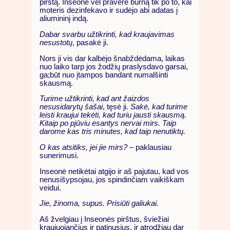
pirštą. Inseonė vėl pravėrė burną tik po to, kai
moteris dezinfekavo ir sudėjo abi adatas į
aliumininį indą.
Dabar svarbu užtikrinti, kad kraujavimas
nesustotų
, pasakė ji.
Nors ji vis dar kalbėjo šnabždėdama, laikas
nuo laiko tarp jos žodžių praslysdavo garsai,
ga;būt nuo įtampos bandant numalšinti
skausmą.
Turime užtikrinti, kad ant žaizdos
nesusidarytų šašai
, tęsė ji.
Sakė, kad turime
leisti kraujui tekėti, kad turiu jausti skausmą.
Kitaip po pjūviu esantys nervai mirs. Taip
darome kas tris minutes, kad taip nenutiktų.
O kas atsitiks, jei jie mirs?
– paklausiau
sunerimusi.
Inseonė netikėtai atgijo ir aš pajutau, kad vos
nenusišypsojau, jos spindinčiam vaikiškam
veidui.
Jie, žinoma, supus. Prisiūti galiukai.
Aš žvelgiau į Inseonės pirštus, šviežiai
kraujuojančius ir patinusius, ir atrodžiau dar