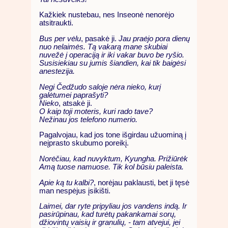
Kažkiek nustebau, nes Inseonė nenorėjo
atsitraukti.
Bus per vėlu
, pasakė ji.
Jau praėjo pora dienų
nuo nelaimės. Tą vakarą mane skubiai
nuvežė į operaciją ir iki vakar buvo be ryšio.
Susisiekiau su jumis šiandien, kai tik baigėsi
anestezija.
Negi Čedžudo saloje nėra nieko, kurį
galėtumei paprašyti?
Nieko
, atsakė ji.
O kaip toji moteris, kuri rado tave?
Nežinau jos telefono numerio.
Pagalvojau, kad jos tone išgirdau užuominą į
neįprasto skubumo poreikį.
Norėčiau, kad nuvyktum, Kyungha. Prižiūrėk
Amą tuose namuose. Tik kol būsiu paleista.
Apie ką tu kalbi?
, norėjau paklausti, bet ji tęsė
man nespėjus įsikišti.
Laimei, dar ryte pripyliau jos vandens indą. Ir
pasirūpinau, kad turėtų pakankamai sorų,
džiovintų vaisių ir granulių, - tam atvejui, jei