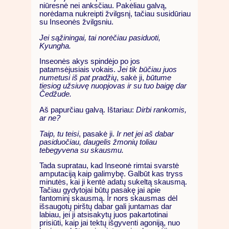
niūresnė nei anksčiau. Pakėliau galvą,
norėdama nukreipti žvilgsnį, tačiau susidūriau
su Inseonės žvilgsniu.
Jei sąžiningai, tai norėčiau pasiduoti,
Kyungha.
Inseonės akys spindėjo po jos
patamsėjusiais vokais.
Jei tik būčiau juos
numetusi iš pat pradžių
, sakė ji,
būtume
tiesiog užsiuvę nuopjovas ir su tuo baigę dar
Čedžude.
Aš papurčiau galvą. Ištariau:
Dirbi rankomis,
ar ne?
Taip, tu teisi
, pasakė ji.
Ir net jei aš dabar
pasiduočiau, daugelis žmonių toliau
tebegyvena su skausmu.
Tada supratau, kad Inseonė rimtai svarstė
amputaciją kaip galimybę. Galbūt kas tryss
minutės, kai ji kentė adatų sukeltą skausmą.
Tačiau gydytojai būtų pasakę jai apie
fantominį skausmą. Ir nors skausmas dėl
išsaugotų pirštų dabar gali juntamas dar
labiau, jei ji atsisakytų juos pakartotinai
prisiūti, kaip jai tektų išgyventi agoniją, nuo