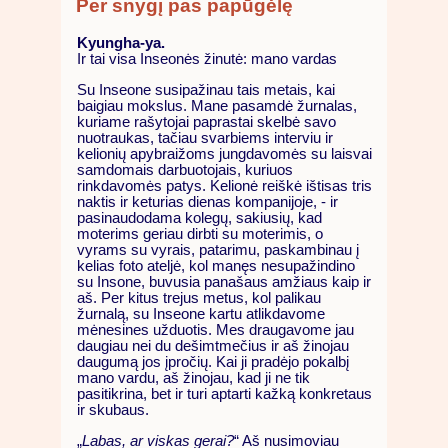
Per snygį pas papūgėlę
Kyungha-ya.
Ir tai visa Inseonės žinutė: mano vardas
Su Inseone susipažinau tais metais, kai
baigiau mokslus. Mane pasamdė žurnalas,
kuriame rašytojai paprastai skelbė savo
nuotraukas, tačiau svarbiems interviu ir
kelionių apybraižoms jungdavomės su laisvai
samdomais darbuotojais, kuriuos
rinkdavomės patys. Kelionė reiškė ištisas tris
naktis ir keturias dienas kompanijoje, - ir
pasinaudodama kolegų, sakiusių, kad
moterims geriau dirbti su moterimis, o
vyrams su vyrais, patarimu, paskambinau į
kelias foto ateljė, kol manęs nesupažindino
su Insone, buvusia panašaus amžiaus kaip ir
aš. Per kitus trejus metus, kol palikau
žurnalą, su Inseone kartu atlikdavome
mėnesines užduotis. Mes draugavome jau
daugiau nei du dešimtmečius ir aš žinojau
daugumą jos įpročių. Kai ji pradėjo pokalbį
mano vardu, aš žinojau, kad ji ne tik
pasitikrina, bet ir turi aptarti kažką konkretaus
ir skubaus.
„
Labas, ar viskas gerai?
“ Aš nusimoviau