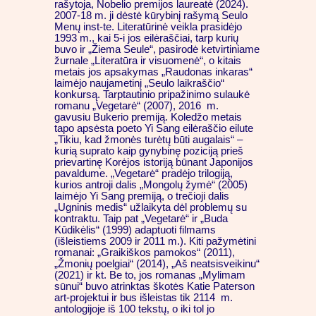
rašytoja, Nobelio premijos laureatė (2024).
2007-18 m. ji dėstė kūrybinį rašymą Seulo
Menų inst-te. Literatūrinė veikla prasidėjo
1993 m., kai 5-i jos eilėraščiai, tarp kurių
buvo ir „Žiema Seule“, pasirodė ketvirtiniame
žurnale „Literatūra ir visuomenė“, o kitais
metais jos apsakymas „Raudonas inkaras“
laimėjo naujametinį „Seulo laikraščio“
konkursą. Tarptautinio pripažinimo sulaukė
romanu „Vegetarė“ (2007), 2016 m.
gavusiu Bukerio premiją. Koledžo metais
tapo apsėsta poeto Yi Sang eilėraščio eilute
„Tikiu, kad žmonės turėtų būti augalais“ –
kurią suprato kaip gynybinę poziciją prieš
prievartinę Korėjos istoriją būnant Japonijos
pavaldume. „Vegetarė“ pradėjo trilogiją,
kurios antroji dalis „Mongolų žymė“ (2005)
laimėjo Yi Sang premiją, o trečioji dalis
„Ugninis medis“ užlaikyta dėl problemų su
kontraktu. Taip pat „Vegetarė“ ir „Buda
Kūdikėlis“ (1999) adaptuoti filmams
(išleistiems 2009 ir 2011 m.). Kiti pažymėtini
romanai: „Graikiškos pamokos“ (2011),
„Žmonių poelgiai“ (2014), „Aš neatsisveikinu“
(2021) ir kt. Be to, jos romanas „Mylimam
sūnui“ buvo atrinktas škotės Katie Paterson
art-projektui ir bus išleistas tik 2114 m.
antologijoje iš 100 tekstų, o iki tol jo