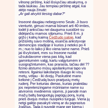
vilnonę pirštinę, kad išsiųsčiau atsakymą, o
tada laukiau. Jau tempiau pirštinę atgal, kai
atėjo nauja žinutė:
„
Ar gali atvykti tiesiog dabar?
“
Inseonė daugiau nebegyveno Seule. Ji buvo
vienturtė, gimusi mamai būnant arti 40-imties,
todėl ji anksčiau nei dauguma susidūrė su
didėjančiu mamos silpnumu. Prieš 8 m. ji
grįžo į kalnų kaimą
Čedžudo saloje
, kad
prižiūrėtų savo motiną, esančia ankstyvoje
demencijos stadijoje ir kurios ji neteko po 4
m.; nuo to laiko ji liko viena tame name. Prieš
jai išvykstant, mes su Inseone nuolat
užsukdavome viena pas kitą, kad
gamintumėm valgį, kartu valgytumėm ir
susigrąžintumėm, kas prarasta, tačiau dėl ??
fizinio atstumo mūsų apsilankymai tapo vis
retesni. Ilgainiui laikotarpis išaugo iki visų
metų, vėliau - iki dvejų. Paskutinė mano
kelionė į Čedžudą buvo praėjusių metų
rudenį. Per keturias dienas, kurias praleidau
jos nepretenzingame mūriniame name su
atviromis medinėmis sijomis, ji parodė man
mažų baltų banguotųjų papūgų porą, kurią
prieš dvejus metus nusipirko turguje. Viena jų
netgi galėjo pasakyti vieną ar du paprastus
žodžius. Tada ji nuvedė mane per kiemą į