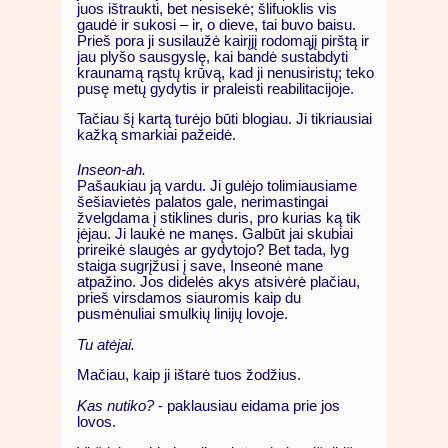
juos ištraukti, bet nesisekė; šlifuoklis vis
gaudė ir sukosi – ir, o dieve, tai buvo baisu.
Prieš pora ji susilaužė kairįjį rodomąjį pirštą ir
jau plyšo sausgyslę, kai bandė sustabdyti
kraunamą rąstų krūvą, kad ji nenusiristų; teko
pusę metų gydytis ir praleisti reabilitacijoje.
Tačiau šį kartą turėjo būti blogiau. Ji tikriausiai
kažką smarkiai pažeidė.
Inseon-ah.
Pašaukiau ją vardu. Ji gulėjo tolimiausiame
šešiavietės palatos gale, nerimastingai
žvelgdama į stiklines duris, pro kurias ką tik
įėjau. Ji laukė ne manęs. Galbūt jai skubiai
prireikė slaugės ar gydytojo? Bet tada, lyg
staiga sugrįžusi į save, Inseonė mane
atpažino. Jos didelės akys atsivėrė plačiau,
prieš virsdamos siauromis kaip du
pusmėnuliai smulkių linijų lovoje.
Tu atėjai.
Mačiau, kaip ji ištarė tuos žodžius.
Kas nutiko?
- paklausiau eidama prie jos
lovos.