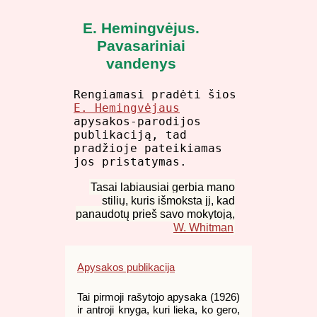
E. Hemingvėjus.
Pavasariniai
vandenys
Rengiamasi pradėti šios
E. Hemingvėjaus
apysakos-parodijos
publikaciją, tad
pradžioje pateikiamas
jos pristatymas.
Tasai labiausiai gerbia mano
stilių, kuris išmoksta jį, kad
panaudotų prieš savo mokytoją,
W. Whitman
Apysakos publikacija
Tai pirmoji rašytojo apysaka (1926)
ir antroji knyga, kuri lieka, ko gero,