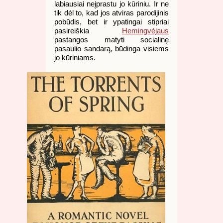
labiausiai neįprastu jo kūriniu. Ir ne
tik dėl to, kad jos atviras parodijinis
pobūdis, bet ir ypatingai stipriai
pasireiškia
Hemingvėjaus
pastangos matyti socialinę
pasaulio sandarą, būdinga visiems
jo kūriniams.