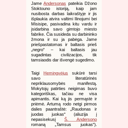
Jame
Andersonas
pateikia Džono
Stoktouno istoriją, kaip jam
nusibosta darbas laikraštyje ir jis
išplaukia atvira valtimi Ilinojumi bei
Misisipe, pasivadina kitu vardu ir
įsidarbina savo gimtojo miesto
fabrike. Čia susideda su darbininko
žmona ir su ja pabėga. Jame
priešpastatomas ir baltasis prieš
„negro“ – kai baltasis jau
sugadintas civilizacijos, tik
tamsiaodis dar išvengė sugedimo.
Taigi
Hemingvėjus
sukūrė tarsi
savo literatūrinės
nepriklausomybės manifestą.
Mokytojų patirties neigimas buvo
kategoriškas, tačiau ne visa
apimantis. Kai ką jis permąstė ir
priėmė. Artumą rodo netgi pirmos
dalies paantraštė: „Raudonas ir
juodas juokas“ (aliuzija į
nepasisekusį
Š. Andersono
romaną „Tamsus juokas“).