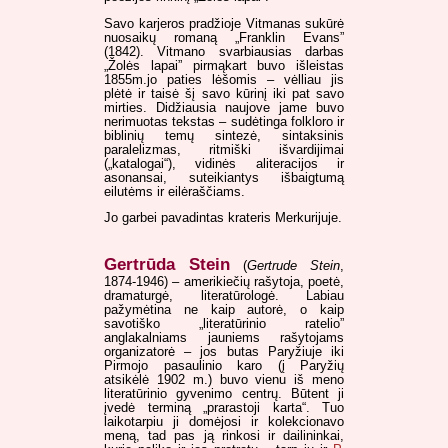
Savo karjeros pradžioje Vitmanas sukūrė
nuosaikų romaną „Franklin Evans”
(1842). Vitmano svarbiausias darbas
„Žolės lapai” pirmąkart buvo išleistas
1855m.jo paties lėšomis – vėlliau jis
plėtė ir taisė šį savo kūrinį iki pat savo
mirties. Didžiausia naujove jame buvo
nerimuotas tekstas – sudėtinga folkloro ir
biblinių temų sintezė, sintaksinis
paralelizmas, ritmiški išvardijimai
(„katalogai“), vidinės aliteracijos ir
asonansai, suteikiantys išbaigtumą
eilutėms ir eilėraščiams.
Jo garbei pavadintas krateris Merkurijuje.
Gertrūda Stein
(
Gertrude Stein
,
1874-1946) – amerikiečių rašytoja, poetė,
dramaturgė, literatūrologė. Labiau
pažymėtina ne kaip autorė, o kaip
savotiško „literatūrinio ratelio”
anglakalniams jauniems rašytojams
organizatorė – jos butas Paryžiuje iki
Pirmojo pasaulinio karo (į Paryžių
atsikėlė 1902 m.) buvo vienu iš meno
literatūrinio gyvenimo centrų. Būtent ji
įvedė terminą „prarastoji karta“. Tuo
laikotarpiu ji domėjosi ir kolekcionavo
meną, tad pas ją rinkosi ir dailininkai,