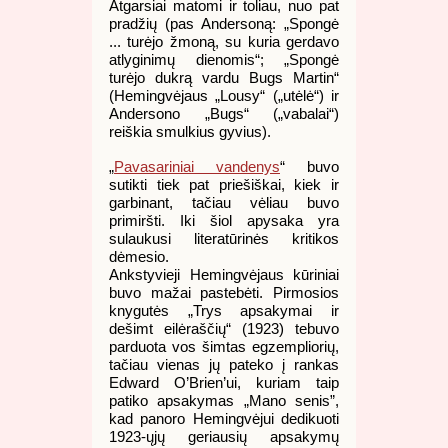
Atgarsiai matomi ir toliau, nuo pat
pradžių (pas Andersoną: „Spongė
... turėjo žmoną, su kuria gerdavo
atlyginimų dienomis“; „Spongė
turėjo dukrą vardu Bugs Martin“
(Hemingvėjaus „Lousy“ („utėlė“) ir
Andersono „Bugs“ („vabalai“)
reiškia smulkius gyvius).
„
Pavasariniai vandenys
“ buvo
sutikti tiek pat priešiškai, kiek ir
garbinant, tačiau vėliau buvo
primiršti. Iki šiol apysaka yra
sulaukusi literatūrinės kritikos
dėmesio.
Ankstyvieji Hemingvėjaus kūriniai
buvo mažai pastebėti. Pirmosios
knygutės „Trys apsakymai ir
dešimt eilėraščių“ (1923) tebuvo
parduota vos šimtas egzempliorių,
tačiau vienas jų pateko į rankas
Edward O’Brien’ui, kuriam taip
patiko apsakymas „Mano senis”,
kad panoro Hemingvėjui dedikuoti
1923-ųjų geriausių apsakymų