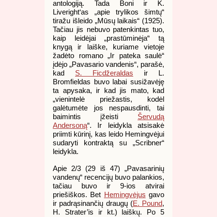
antologiją. Tada Boni ir K.
Liveright‘as „apie trylikos šimtų“
tiražu išleido „Mūsų laikais“ (1925).
Tačiau jis nebuvo patenkintas tuo,
kaip leidėjai „prastūminėja“ tą
knygą ir laiške, kuriame vietoje
žadėto romano „Ir pateka saulė“
įdėjo „Pavasario vandenis“, parašė,
kad
S. Ficdžeraldas
ir L.
Bromfieldas buvo labai susižavėję
ta apysaka, ir kad jis mato, kad
„vienintelė priežastis, kodėl
galėtumėte jos nespausdinti, tai
baimintis įžeisti
Šervudą
Andersoną
“. Ir leidykla atsisakė
priimti kūrinį, kas leido Hemingvėjui
sudaryti kontraktą su „Scribner“
leidykla.
Apie 2/3 (29 iš 47) „Pavasarinių
vandenų“ recencijų buvo palankios,
tačiau buvo ir 9-ios atvirai
priešiškos. Bet
Hemingvėjus
gavo
ir padrąsinančių draugų (
E. Pound
,
H. Strater’is ir kt.) laiškų. Po 5