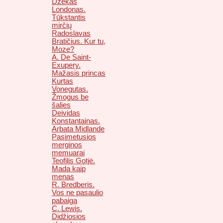
Džekas
Londonas.
Tūkstantis
mirčių
Radoslavas
Bratičius. Kur tu,
Moze?
A. De Saint-
Exupery.
Mažasis princas
Kurtas
Vonegutas.
Žmogus be
šalies
Deividas
Konstantainas.
Arbata Midlande
Pasimetusios
merginos
memuarai
Teofilis Gotjė.
Mada kaip
menas
R. Bredberis.
Vos ne pasaulio
pabaiga
C. Lewis.
Didžiosios