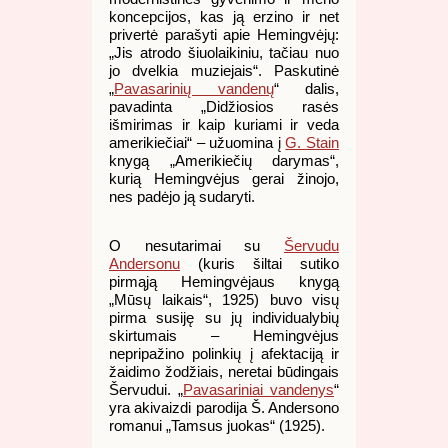
koncepcijos, kas ją erzino ir net
privertė parašyti apie Hemingvėjų:
„Jis atrodo šiuolaikiniu, tačiau nuo
jo dvelkia muziejais“. Paskutinė
„
Pavasarinių vandenų
“ dalis,
pavadinta „Didžiosios rasės
išmirimas ir kaip kuriami ir veda
amerikiečiai“ – užuomina į
G. Stain
knygą „Amerikiečių darymas“,
kurią Hemingvėjus gerai žinojo,
nes padėjo ją sudaryti.
O nesutarimai su
Šervudu
Andersonu
(kuris šiltai sutiko
pirmąją Hemingvėjaus knygą
„Mūsų laikais“, 1925) buvo visų
pirma susiję su jų individualybių
skirtumais – Hemingvėjus
nepripažino polinkių į afektaciją ir
žaidimo žodžiais, neretai būdingais
Šervudui. „
Pavasariniai vandenys
“
yra akivaizdi parodija Š. Andersono
romanui „Tamsus juokas“ (1925).