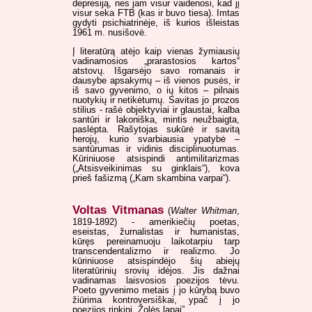
depresiją, nes jam visur vaidenosi, kad jį
visur seka FTB (kas ir buvo tiesa). Imtas
gydyti psichiatrinėje, iš kurios išleistas
1961 m. nusišovė.
Į literatūrą atėjo kaip vienas žymiausių
vadinamosios „prarastosios kartos“
atstovų. Išgarsėjo savo romanais ir
dausybe apsakymų – iš vienos pusės, ir
iš savo gyvenimo, o ių kitos – pilnais
nuotykių ir netikėtumų. Savitas jo prozos
stilius - rašė objektyviai ir glaustai, kalba
santūri ir lakoniška, mintis neužbaigta,
paslėpta. Rašytojas sukūrė ir savitą
herojų, kurio svarbiausia ypatybė –
santūrumas ir vidinis disciplinuotumas.
Kūriniuose atsispindi antimilitarizmas
(„Atsisveikinimas su ginklais“), kova
prieš fašizmą („Kam skambina varpai“).
Voltas Vitmanas
(
Walter Whitman
,
1819-1892) - amerikiečių poetas,
eseistas, žurnalistas ir humanistas,
kūręs pereinamuoju laikotarpiu tarp
transcendentalizmo ir realizmo. Jo
kūriniuose atsispindėjo šių abiejų
literatūrinių srovių idėjos. Jis dažnai
vadinamas laisvosios poezijos tėvu.
Poeto gyvenimo metais į jo kūrybą buvo
žiūrima kontroversiškai, ypač į jo
poezijos rinkinį „Žolės lapai”.