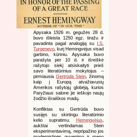
Apysaka 1926 m. gegužės 28 d.
buvo išleista 1250 egz. tiražu ir
pavadinta pagal analogiją su
I.S.
Turgenevo
, kurį Hemingvėjus visad
garbino, kūriniu. Apysaka buvo
parašyta per 10 d. ir išreiškė
rašytojo siekį atsiskaityti prieš
savo literatūrinius mokytojus –
pirmiausia
Gertrūda Stein
, žinomą
kaip į Europą atvažiavusių
Amerikos rašytojų globėją, kurios
Paryžiaus salone jie ieškojo naujų
žodžio išraiškos madų.
Konfliktas su Gertrūda buvo
susijęs su skirtingu literatūrinio
kelio supratimu.
Hemingvėjus
,
aukštai vertindamas Stein
eksperimentavimą, nepripažino jos
modernistinės gyvenimo ir meno