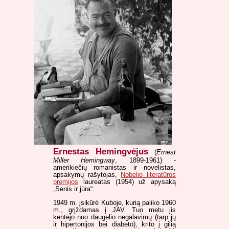
Ernestas Hemingvėjus
(
Ernest
Miller Hemingway
, 1899-1961) -
amerikiečių romanistas ir novelistas,
apsakymų rašytojas,
Nobelio literatūros
premijos
laureatas (1954) už apysaką
„Senis ir jūra“.
1949 m. įsikūrė Kuboje, kurią paliko 1960
m., grįždamas į JAV. Tuo metu jis
kentėjo nuo daugelio negalavimų (tarp jų
ir hipertonijos bei diabeto), krito į gilią