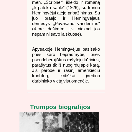
mėn. „Scribner“ išleido ir romaną
„Ir pateka saulė“ (1926), su kuriuo
Hemingvėjui atėjo pripažinimas. Su
juo praėjo ir Hemingvėjaus
dėmesys „Pavasario vandenims“
(4-me dešimtm. jis niekad jos
nepamini savo laiškuose).
Apysakoje Hemingvėjus pasisako
prieš karo beprasmybę, prieš
pseudoherojiškus rašytojų kūrinius,
parašytus tik iš nuogirdų apie karą.
Jis parodė ir rasinį amerikiečių
konfliktą, kritiškai įvertino
darbininko vietą visuomenėje.
Trumpos biografijos