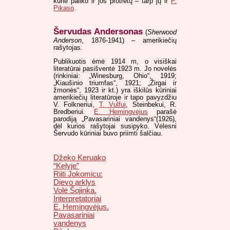
kurie paliko ir jos protretų – tarp jų ir
P.
Pikaso
.
Šervudas Andersonas
(
Sherwood
Anderson
, 1876-1941) – amerikiečių
rašytojas.
Publikuotis ėmė 1914 m, o visiškai
literatūrai pasišventė 1923 m. Jo novelės
(rinkiniai: „Winesburg, Ohio“, 1919;
„Kiaušinio triumfas“, 1921; „Žirgai ir
žmonės“, 1923 ir kt.) yra iškilūs kūriniai
amerikiečių literatūroje ir tapo pavyzdžiu
V. Folkneriui,
T. Vulfui
, Steinbekui, R.
Bredberiui.
E. Hemingvėjus
parašė
parodiją „Pavasariniai vandenys“(1926),
dėl kurios rašytojai susipyko. Vėlesni
Šervudo kūriniai buvo priimti šalčiau.
Džeko Keruako
“Kelyje”
Riiti Jokomicu:
Dievo arklys
Volė Šojinka.
Interpretatoriai
E. Hemingvėjus.
Pavasariniai
vandenys