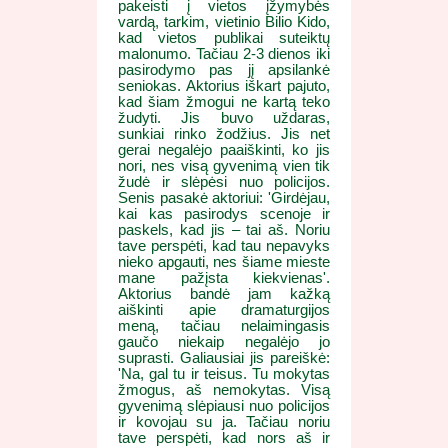
pakeisti į vietos įžymybės
vardą, tarkim, vietinio Bilio Kido,
kad vietos publikai suteiktų
malonumo. Tačiau 2-3 dienos iki
pasirodymo pas jį apsilankė
seniokas. Aktorius iškart pajuto,
kad šiam žmogui ne kartą teko
žudyti. Jis buvo uždaras,
sunkiai rinko žodžius. Jis net
gerai negalėjo paaiškinti, ko jis
nori, nes visą gyvenimą vien tik
žudė ir slėpėsi nuo policijos.
Senis pasakė aktoriui: 'Girdėjau,
kai kas pasirodys scenoje ir
paskels, kad jis – tai aš. Noriu
tave perspėti, kad tau nepavyks
nieko apgauti, nes šiame mieste
mane pažįsta kiekvienas'.
Aktorius bandė jam kažką
aiškinti apie dramaturgijos
meną, tačiau nelaimingasis
gaučo niekaip negalėjo jo
suprasti. Galiausiai jis pareiškė:
'Na, gal tu ir teisus. Tu mokytas
žmogus, aš nemokytas. Visą
gyvenimą slėpiausi nuo policijos
ir kovojau su ja. Tačiau noriu
tave perspėti, kad nors aš ir