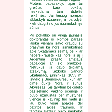
Moteris papasakojo apie tai
greičiau kaip pokštą,
neskirdama tam didelės
reikšmės. Jai tiesiog norėjosi
išblaškyti užsienietį ir parodyti,
kiek daug žino jos išsimokslinęs
sūnus.
Po pokalbio su virėja jaunasis
doktorantas iš Romos parašė
laišką vienam savo draugų su
prašymu ką nors iššniukštinėti
apie Skatamači šeimą bei - ar
nepersikraustė kas nors iš jų į
Argentiną praeito amžiaus
pabaigoje ar šio pradžioje.
Netrukus jis gavo teigiamą
atsakymą. Kažkoks Sandro
Skatamači, jūrininkas, 1893 m.
išvyko į Buenos-Aires, kur jam
gimė duktė Nora ir sūnus
Akvilesas. Šis tarytum be didelio
pasisekimo vaidino scenoje ir
buvo užmuštas per muštynes
vienoje iš kavinių; tuo metu jsi
jau buvo visai apakęs dėl
patirtos akies traumos. Ir
tarytum kažkur buvo paskelbti