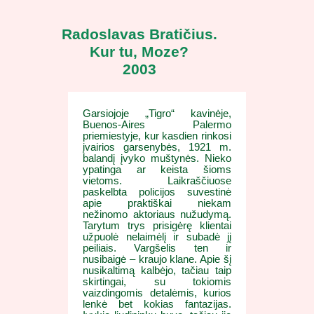
Radoslavas Bratičius.
Kur tu, Moze?
2003
Garsiojoje „Tigro“ kavinėje,
Buenos-Aires Palermo
priemiestyje, kur kasdien rinkosi
įvairios garsenybės, 1921 m.
balandį įvyko muštynės. Nieko
ypatinga ar keista šioms
vietoms. Laikraščiuose
paskelbta policijos suvestinė
apie praktiškai niekam
nežinomo aktoriaus nužudymą.
Tarytum trys prisigėrę klientai
užpuolė nelaimėlį ir subadė jį
peiliais. Vargšelis ten ir
nusibaigė – kraujo klane. Apie šį
nusikaltimą kalbėjo, tačiau taip
skirtingai, su tokiomis
vaizdingomis detalėmis, kurios
lenkė bet kokias fantazijas.