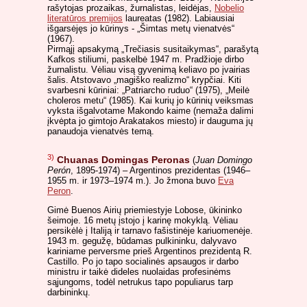
rašytojas prozaikas, žurnalistas, leidėjas,
Nobelio
literatūros premijos
laureatas (1982). Labiausiai
išgarsėjęs jo kūrinys - „Šimtas metų vienatvės“
(1967).
Pirmąjį apsakymą „Trečiasis susitaikymas“, parašytą
Kafkos stiliumi, paskelbė 1947 m. Pradžioje dirbo
žurnalistu. Vėliau visą gyvenimą keliavo po įvairias
šalis. Atstovavo „magiško realizmo“ krypčiai. Kiti
svarbesni kūriniai: „Patriarcho ruduo“ (1975), „Meilė
choleros metu“ (1985). Kai kurių jo kūrinių veiksmas
vyksta išgalvotame Makondo kaime (nemaža dalimi
įkvėpta jo gimtojo Arakatakos miesto) ir dauguma jų
panaudoja vienatvės temą.
3)
Chuanas Domingas Peronas
(
Juan Domingo
Perón
, 1895-1974) – Argentinos prezidentas (1946–
1955 m. ir 1973–1974 m.). Jo žmona buvo
Eva
Peron
.
Gimė Buenos Airių priemiestyje Lobose, ūkininko
šeimoje. 16 metų įstojo į karinę mokyklą. Vėliau
persikėlė į Italiją ir tarnavo fašistinėje kariuomenėje.
1943 m. gegužę, būdamas pulkininku, dalyvavo
kariniame perversme prieš Argentinos prezidentą R.
Castillo. Po jo tapo socialinės apsaugos ir darbo
ministru ir taikė dideles nuolaidas profesinėms
sąjungoms, todėl netrukus tapo populiarus tarp
darbininkų.