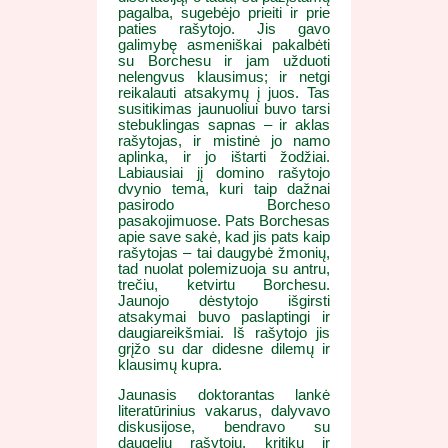
pagalba, sugebėjo prieiti ir prie
paties rašytojo. Jis gavo
galimybę asmeniškai pakalbėti
su Borchesu ir jam užduoti
nelengvus klausimus; ir netgi
reikalauti atsakymų į juos. Tas
susitikimas jaunuoliui buvo tarsi
stebuklingas sapnas – ir aklas
rašytojas, ir mistinė jo namo
aplinka, ir jo ištarti žodžiai.
Labiausiai jį domino rašytojo
dvynio tema, kuri taip dažnai
pasirodo Borcheso
pasakojimuose. Pats Borchesas
apie save sakė, kad jis pats kaip
rašytojas – tai daugybė žmonių,
tad nuolat polemizuoja su antru,
trečiu, ketvirtu Borchesu.
Jaunojo dėstytojo išgirsti
atsakymai buvo paslaptingi ir
daugiareikšmiai. Iš rašytojo jis
grįžo su dar didesne dilemų ir
klausimų kupra.
Jaunasis doktorantas lankė
literatūrinius vakarus, dalyvavo
diskusijose, bendravo su
daugeliu rašytojų, kritikų ir