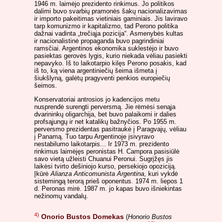
1946 m. laimėjo prezidento rinkimus. Jo politikos
dalimi buvo svarbių pramonės šakų nacionalizavimas
ir importo pakeitimas vietiniais gaminiais. Jis laviravo
tarp komunizmo ir kapitalizmo, tad Perono politika
dažnai vadinta „trečiąja pozicija“. Asmenybės kultas
ir nacionalistinė propaganda buvo pagrindiniai
ramsčiai. Argentinos ekonomika suklestėjo ir buvo
pasiektas gerovės lygis, kurio niekada vėliau pasiekti
nepavyko. Iš to laikotarpio kilęs Perono posakis, kad
iš to, ką viena argentiniečių šeima išmeta į
šiukšlyną, galėtų pragyventi penkios europiečių
šeimos.
Konservatoriai antrosios jo kadencijos metu
nusprendė surengti perversmą. Jie rėmėsi senąja
dvarininkų oligarchija, bet buvo palaikomi ir dalies
profsąjungų ir net katalikų bažnyčios. Po 1955 m.
perversmo prezidentas pasitraukė į Paragvajų, vėliau
į Panamą. Tuo tarpu Argentinoje įsivyravo
nestabilumo laikotarpis... Ir 1973 m. prezidento
rinkimus laimėjęs peronistas H. Campora pasisiūlė
savo vietą užleisti Chuanui Peronui. Sugrįžęs jis
laikėsi tvirto dešiniojo kurso, persekiojo opoziciją.
Įkūrė
Alianza Anticomunista Argentina
, kuri vykdė
sistemingą terorą prieš oponentus. 1974 m. liepos 1
d. Peronas mirė. 1987 m. jo kapas buvo išniekintas
nežinomų vandalų.
4)
Onorio Bustos Domekas
(
Honorio Bustos