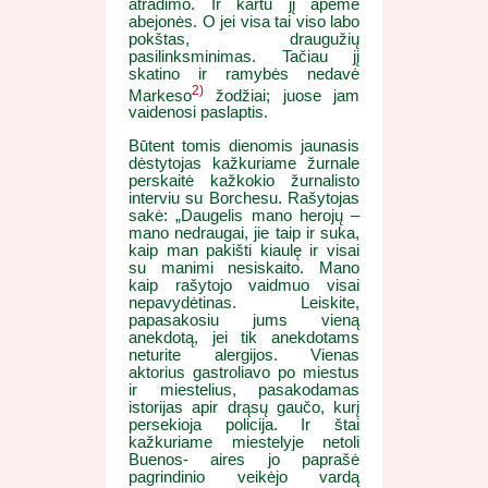
atradimo. Ir kartu jį apėmė
abejonės. O jei visa tai viso labo
pokštas, draugužių
pasilinksminimas. Tačiau jį
skatino ir ramybės nedavė
2)
Markeso
žodžiai; juose jam
vaidenosi paslaptis.
Būtent tomis dienomis jaunasis
dėstytojas kažkuriame žurnale
perskaitė kažkokio žurnalisto
interviu su Borchesu. Rašytojas
sakė: „Daugelis mano herojų –
mano nedraugai, jie taip ir suka,
kaip man pakišti kiaulę ir visai
su manimi nesiskaito. Mano
kaip rašytojo vaidmuo visai
nepavydėtinas. Leiskite,
papasakosiu jums vieną
anekdotą, jei tik anekdotams
neturite alergijos. Vienas
aktorius gastroliavo po miestus
ir miestelius, pasakodamas
istorijas apir drąsų gaučo, kurį
persekioja policija. Ir štai
kažkuriame miestelyje netoli
Buenos- aires jo paprašė
pagrindinio veikėjo vardą