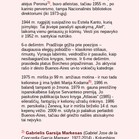
3)
atėjus Peronui
, buvo atleistas, tačiau 1955 m., po
karinio perversmo, tampa Nacionalinės bibliotekos
direktoriumi (iki 1973-ųjų).
1944 m. rugpjūtį susipažino su Estela Kanto, kurią
įsimylėjo. Tai įkvėpė parašyti apsakymą „Alef“,
laikomą vienu geriausių jo kūrinių. Vesti jos nepavyko
ir 1952 m. santykiai nutrūko.
6-o dešimtm. Pradžioje grįžta prie poezijos –
daugiausia elegijų pobūdžio – klasikinio stiliaus,
rimuotų. Vyrauja labirinto, veidrodžio ir pasaulio, kaip
nesibaigiančios knygos, temos. Ir 6-me dešimtm.
prasideda platus Borcheso pripažinimas. Jis aktyviai
rašo ir dėsto Buenos-Aires un-to vokiečių katedroje.
1975 m. miršta jo 99 m. amžiaus motina - ir nuo tada
8)
kelionėse jį ima lydėti Marija Kodama
, 1986 m.
balandį tampanti jo žmona. 1979 m. gauna prestižinę
ispanokalbėse šalyse Servanteso premiją. Jo
paskutine publikacija buvo knyga „Atlasas“ (1985) -
eilėraščių, fantazijų ir kelionių užrašų rinkinys. 1986
m. persikelia į Ženevą, kur ir miršta birželio 14 d. nuo
kepenų vėžio. 2009 m. siūlyta jo palaikus perlaidoti
Buenos-Aires, tačiau dėl griežto našlės atsisakymo
tai neįvyko.
2)
Gabrielis Garsija Markesas
(
Gabriel Jose de la
Concordia Garcia Marquez
, 1927-2014) - Kolumbijos