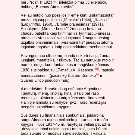
bei „Proa“. Ir 1923 m. išleidžia pirmą 33 eilėraščių
rinktinę „Buenos-Aires karštis“.
Vėliau nutolo nuo poezijos ir ėmė kurti „sufantazuotą“
prozą, įėjusią į rinkinius „Išmislai“ (1944), „Raizgai“
(
Labyrinths
, 1960), „“Brodie pranešimas“ (1971).
Apsakyme „Mirtis ir busolė“ žmogaus kova su
chaosu pateikta kaip kriminalinis tyrimas; „Funesas,
atminties stebuklas“ vaizduojamas žmogus tiesiog
užpiltas prisiminimais, „virš-atmintis“ priešpastatoma
loginiam mąstymui kaip apibendrinimo mechanizmui.
Pavargęs nuo ultraizmo, bando sukurti naują žanrą,
jungiantį metafiziką ir tikrovę. Tačiau netrukus ntolo ir
nuo to, ėmęs kurti fantastikos ir magiškus kūrinius.
10)
1930 susipažino su 17-mečiu A. Kasaresu
, tapusio
4)
bendraautoriumi (pasirinkę Bustos Domeko
ir
Suares Linčo pseudonimus).
4-me dešimt. Parašo daug esė apie Argentinos
literatūrą, meną, istoriją, kiną, o taip pat rašo
recenzijas užsienio autorių kūriniams. Ima versti.
Painioje išmislą su realybe, pvz., rašo recenzijas
neegzistuojančioms knygoms...
Susidūręs su finansiniais sunkumais, įsidarbina
sargu Almagro rajono bibliotekoje, kur saito ir rašo
knygas. Tuos 1937-46 m. rašytojas vėliau pavadins
„devyniais labai nelaimingais metais“, nors būtent
tada sukūrė pirmuosius savo šedevrus. Į valdžią