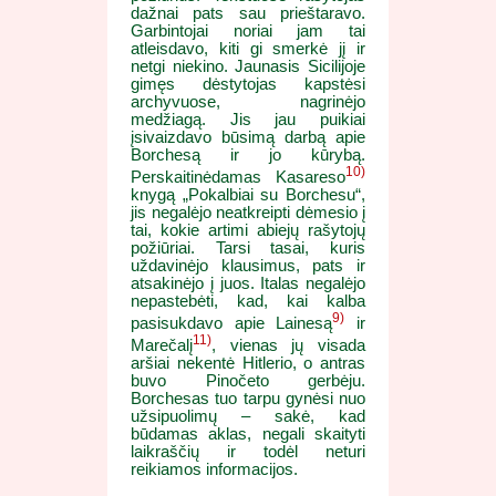
dažnai pats sau prieštaravo.
Garbintojai noriai jam tai
atleisdavo, kiti gi smerkė jį ir
netgi niekino. Jaunasis Sicilijoje
gimęs dėstytojas kapstėsi
archyvuose, nagrinėjo
medžiagą. Jis jau puikiai
įsivaizdavo būsimą darbą apie
Borchesą ir jo kūrybą.
10)
Perskaitinėdamas Kasareso
knygą „Pokalbiai su Borchesu“,
jis negalėjo neatkreipti dėmesio į
tai, kokie artimi abiejų rašytojų
požiūriai. Tarsi tasai, kuris
uždavinėjo klausimus, pats ir
atsakinėjo į juos. Italas negalėjo
nepastebėti, kad, kai kalba
9)
pasisukdavo apie Lainesą
ir
11)
Marečalį
, vienas jų visada
aršiai nekentė Hitlerio, o antras
buvo Pinočeto gerbėju.
Borchesas tuo tarpu gynėsi nuo
užsipuolimų – sakė, kad
būdamas aklas, negali skaityti
laikraščių ir todėl neturi
reikiamos informacijos.