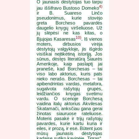
O jaunasis dėstytojas tuo tarpu
4)
jau iššifravo Bustoso Domeko
ir B. Suareso Linčo
pseudonimus, kurie stovėjo
greta Borcheso pavardės
daugelio knygų viršeliuose. Už
jų slėpėsi ne kas kitas, o
10)
Bjujojas Kasaresas
. Iš vienos
moters, dirbusios virėja
dėstytojų valgykloje, jis išgirdo
visiškai neįtikėtiną istoriją. Jos
sūnus, dėstęs literatūrą Šiaurės
Amerikoje, kaip paslaptį jai
pranešė, kad Borchesas – tai
viso labo aktorius, kuris pats
nieko nerašo. Borchesas – tai
apibendrintas vardas, metafora,
sugalvota rašytojų grupės,
leidžiančios knygas svetimu
vardu. O scenoje Borchesą
vaidina italų aktorius Akvilesas
Skatamači, anksčiau gana gerai
žinotas siauruose rateliuose.
Moteris pasakė ir trijų rašytojų
pavardes, kurie kartu kuria ir
eiles, ir prozą, ir esė. Būtent juos
mūsų jaunasis dėstytojas
kadaise sutiko kavinėje „Tigras“.