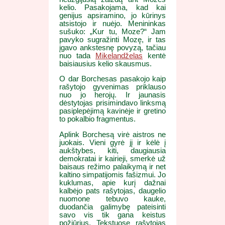
kelio. Pasakojama, kad kai
genijus apsiramino, jo kūrinys
atsistojo ir nuėjo. Menininkas
sušuko: „Kur tu, Moze?“ Jam
pavyko sugražinti Mozę, ir tas
įgavo ankstesnę povyzą, tačiau
nuo tada
Mikelandželas
kentė
baisiausius kelio skausmus.
O dar Borchesas pasakojo kaip
rašytojo gyvenimas priklauso
nuo jo herojų. Ir jaunasis
dėstytojas prisimindavo linksmą
pasiplepėjimą kavinėje ir gretino
to pokalbio fragmentus.
Aplink Borchesą virė aistros ne
juokais. Vieni gyrė jį ir kėlė į
aukštybes, kiti, daugiausia
demokratai ir kairieji, smerkė už
baisaus režimo palaikymą ir net
kaltino simpatijomis fašizmui. Jo
kuklumas, apie kurį dažnai
kalbėjo pats rašytojas, daugelio
nuomone tebuvo kauke,
duodančia galimybę pateisinti
savo vis tik gana keistus
požiūrius. Tekstuose rašytojas