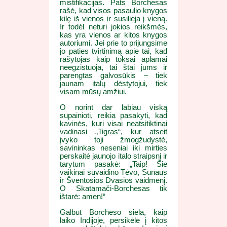
mistifikacijas. Pats Borchesas
rašė, kad visos pasaulio knygos
kilę iš vienos ir susilieja į vieną.
Ir todėl neturi jokios reikšmės,
kas yra vienos ar kitos knygos
autoriumi. Jei prie to prijungsime
jo paties tvirtinimą apie tai, kad
rašytojas kaip toksai aplamai
neegzistuoja, tai štai jums ir
parengtas galvosūkis – tiek
jaunam italų dėstytojui, tiek
visam mūsų amžiui.
O norint dar labiau viską
supainioti, reikia pasakyti, kad
kavinės, kuri visai neatsitiktinai
vadinasi „Tigras“, kur atseit
įvyko toji žmogžudystė,
savininkas neseniai iki mirties
perskaitė jaunojo italo straipsnį ir
tarytum pasakė: „Taip! Šie
vaikinai suvaidino Tėvo, Sūnaus
ir Šventosios Dvasios vaidmenį.
O Skatamači-Borchesas tik
ištarė: amen!“
Galbūt Borcheso siela, kaip
laiko Indijoje, persikėlė į kitos