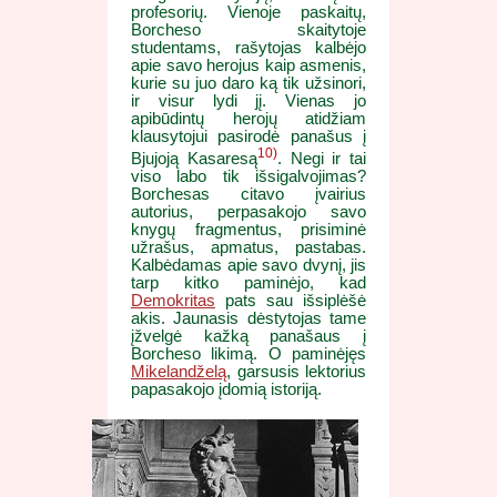
profesorių. Vienoje paskaitų,
Borcheso skaitytoje
studentams, rašytojas kalbėjo
apie savo herojus kaip asmenis,
kurie su juo daro ką tik užsinori,
ir visur lydi jį. Vienas jo
apibūdintų herojų atidžiam
klausytojui pasirodė panašus į
10)
Bjujoją Kasaresą
. Negi ir tai
viso labo tik išsigalvojimas?
Borchesas citavo įvairius
autorius, perpasakojo savo
knygų fragmentus, prisiminė
užrašus, apmatus, pastabas.
Kalbėdamas apie savo dvynį, jis
tarp kitko paminėjo, kad
Demokritas
pats sau išsiplėšė
akis. Jaunasis dėstytojas tame
įžvelgė kažką panašaus į
Borcheso likimą. O paminėjęs
Mikelandželą
, garsusis lektorius
papasakojo įdomią istoriją.