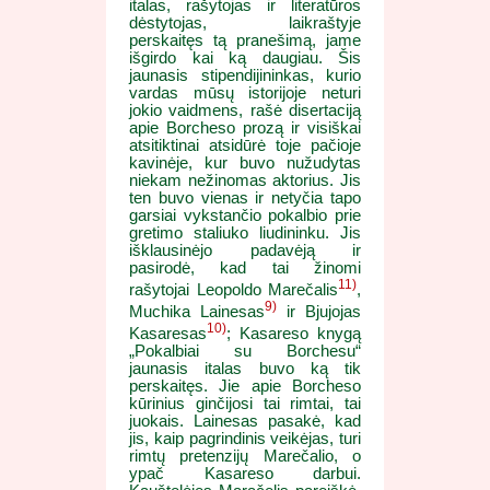
italas, rašytojas ir literatūros
dėstytojas, laikraštyje
perskaitęs tą pranešimą, jame
išgirdo kai ką daugiau. Šis
jaunasis stipendijininkas, kurio
vardas mūsų istorijoje neturi
jokio vaidmens, rašė disertaciją
apie Borcheso prozą ir visiškai
atsitiktinai atsidūrė toje pačioje
kavinėje, kur buvo nužudytas
niekam nežinomas aktorius. Jis
ten buvo vienas ir netyčia tapo
garsiai vykstančio pokalbio prie
gretimo staliuko liudininku. Jis
išklausinėjo padavėją ir
pasirodė, kad tai žinomi
11)
rašytojai Leopoldo Marečalis
,
9)
Muchika Lainesas
ir Bjujojas
10)
Kasaresas
; Kasareso knygą
„Pokalbiai su Borchesu“
jaunasis italas buvo ką tik
perskaitęs. Jie apie Borcheso
kūrinius ginčijosi tai rimtai, tai
juokais. Lainesas pasakė, kad
jis, kaip pagrindinis veikėjas, turi
rimtų pretenzijų Marečalio, o
ypač Kasareso darbui.