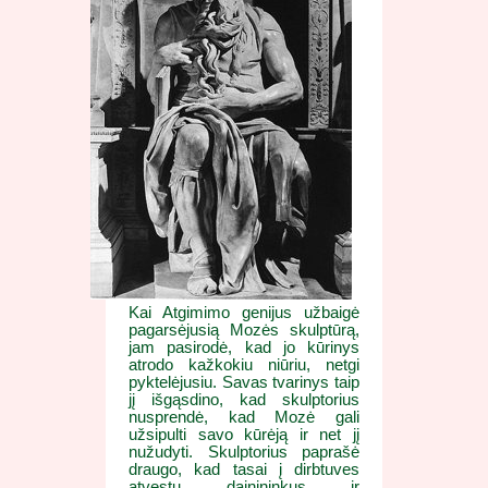
Kai Atgimimo genijus užbaigė
pagarsėjusią Mozės skulptūrą,
jam pasirodė, kad jo kūrinys
atrodo kažkokiu niūriu, netgi
pyktelėjusiu. Savas tvarinys taip
jį išgąsdino, kad skulptorius
nusprendė, kad Mozė gali
užsipulti savo kūrėją ir net jį
nužudyti. Skulptorius paprašė
draugo, kad tasai į dirbtuves
atvestų dainininkus ir