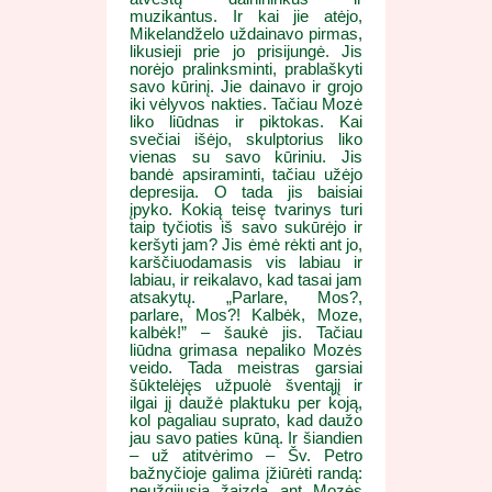
muzikantus. Ir kai jie atėjo,
Mikelandželo uždainavo pirmas,
likusieji prie jo prisijungė. Jis
norėjo pralinksminti, prablaškyti
savo kūrinį. Jie dainavo ir grojo
iki vėlyvos nakties. Tačiau Mozė
liko liūdnas ir piktokas. Kai
svečiai išėjo, skulptorius liko
vienas su savo kūriniu. Jis
bandė apsiraminti, tačiau užėjo
depresija. O tada jis baisiai
įpyko. Kokią teisę tvarinys turi
taip tyčiotis iš savo sukūrėjo ir
keršyti jam? Jis ėmė rėkti ant jo,
karščiuodamasis vis labiau ir
labiau, ir reikalavo, kad tasai jam
atsakytų. „Parlare, Mos?,
parlare, Mos?! Kalbėk, Moze,
kalbėk!” – šaukė jis. Tačiau
liūdna grimasa nepaliko Mozės
veido. Tada meistras garsiai
šūktelėjęs užpuolė šventąjį ir
ilgai jį daužė plaktuku per koją,
kol pagaliau suprato, kad daužo
jau savo paties kūną. Ir šiandien
– už atitvėrimo – Šv. Petro
bažnyčioje galima įžiūrėti randą:
neužgijusią žaizdą ant Mozės