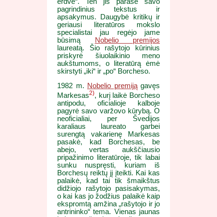
erdve“. Ten jis parašė savo
pagrindinius tekstus ir
apsakymus. Daugybė kritikų ir
geriausi literatūros mokslo
specialistai jau regėjo jame
būsimą
Nobelio premijos
laureatą. Šio rašytojo kūrinius
priskyrė šiuolaikinio meno
aukštumoms, o literatūrą ėmė
skirstyti „iki“ ir „po“ Borcheso.
1982 m.
Nobelio premiją
gavęs
2)
Markesas
, kurį laikė Borcheso
antipodu, oficialioje kalboje
pagyrė savo varžovo kūrybą. O
neoficialiai, per Švedijos
karaliaus laureato garbei
surengtą vakarienę Markesas
pasakė, kad Borchesas, be
abejo, vertas aukščiausio
pripažinimo literatūroje, tik labai
sunku nuspręsti, kuriam iš
Borchesų reiktų jį įteikti. Kai kas
palaikė, kad tai tik šmaikštus
didžiojo rašytojo pasisakymas,
o kai kas jo žodžius palaikė kaip
ekspromtą amžina „rašytojo ir jo
antrininko“ tema. Vienas jaunas