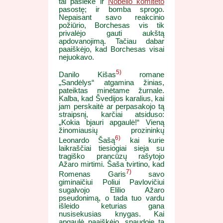
tai pasiekė ir
Nobelio komiteto
pasostę; ir bomba sprogo.
Nepaisant savo reakcinio
požiūrio, Borchesas vis tik
privalėjo gauti aukštą
apdovanojimą. Tačiau dabar
paaiškėjo, kad Borchesas visai
nejuokavo.
5)
Danilo Kišas
romane
„Sandėlys“ atgamina žinias,
pateiktas minėtame žurnale.
Kalba, kad Švedijos karalius, kai
jam perskaitė ar perpasakojo tą
straipsnį, karčiai atsiduso:
„Kokia bjauri apgaulė!“ Vieną
žinomiausių prozininkų
6)
Leonardo Šašą
kai kurie
laikraščiai tiesiogiai sieja su
tragiško prancūzų rašytojo
Ažaro mirtimi. Šaša tvirtino, kad
7)
Romenas Garis
savo
giminaičiui Poliui Pavlovičiui
sugalvojo Elilio Ažaro
pseudonimą, o tada tuo vardu
išleido keturias gana
nusisekusias knygas. Kai
apgaulė paaiškėjo, spaudoje tą