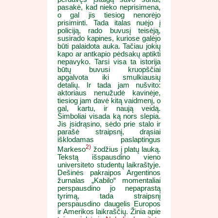
pasakė, kad nieko neprisimena,
o gal jis tiesiog nenorėjo
prisiminti. Tada italas nuėjo į
policiją, rado buvusį teisėją,
susirado kapines, kuriose galėjo
būti palaidota auka. Tačiau jokių
kapo ar antkapio pėdsakų aptikti
nepavyko. Tarsi visa ta istorija
būtų buvusi kruopščiai
apgalvota iki smulkiausių
detalių. Ir tada jam nušvito:
aktoriaus nenužudė kavinėje,
tiesiog jam davė kitą vaidmenį, o
gal, kartu, ir naują veidą.
Simboliai visada ką nors slepia.
Jis įsidrąsino, sėdo prie stalo ir
parašė straipsnį, drąsiai
išklodamas paslaptingus
2)
Markeso
žodžius į platų lauką.
Tekstą išspausdino vieno
universiteto studentų laikraštyje.
Dešinės pakraipos Argentinos
žurnalas „Kabilo“ momentaliai
perspausdino jo nepaprastą
tyrimą, tada straipsnį
perspausdino daugelis Europos
ir Amerikos laikraščių. Žinia apie