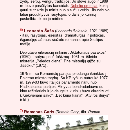
žydų, serbų, vengrų tradicijos. Jo šlovė augo ir 1989
m. buvo pasiūlytas kandidatu
Nobelio premijai
, kurią
gauti sutrukdė jo mirtis nuo plaučių vėžio. Jis nebuvo
labai produktyvus rašytojas, o dalis jo kūrinių
paskelbta tik po jo mirties.
6)
Leonardo Šaša
(
Leonardo Sciascia
, 1921-1989)
- italų rašytojas, eseistas, dramaturgas ir politikas,
išgarsėjęs aštraus siužeto romanais apie Sicilijos
mafiją.
Debiutavo eilėraščių rinkiniu „Diktatoriaus pasakos“
(1950) – satyra prieš fašizmą. 1961 m. išleido
misteriją „Pelėdos diena“. Prie misterijų grįžo su
„Iššūkiu“ (1971) .
1975 m. su Komunistų partijos priedanga išrinktas į
Palermo miesto tarybą. Su KP ryšius nutraukė 1977
m. 1979-83 buvo Italijos parlamento nariu nuo
Radikaliosios partijos. Aktyviai bendradarbiavo su
kino režisieriais ir jo daugelis kūrinių buvo ekranizuoti
(„Kiekvienam savo“, „Bet kuria kaina“, „Atviros durys“
ir kt.).
7)
Romenas Garis
(
Romain Gary
, tikr.
Roman