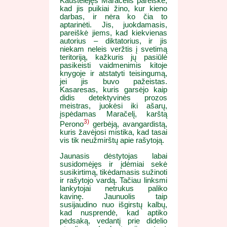
Kauštelėjęs Maračelis pareiškė,
kad jis puikiai žino, kur kieno
darbas, ir nėra ko čia to
aptarinėti. Jis, juokdamasis,
pareiškė jiems, kad kiekvienas
autorius – diktatorius, ir jis
niekam neleis veržtis į svetimą
teritoriją, kažkuris jų pasiūlė
pasikeisti vaidmenimis kitoje
knygoje ir atstatyti teisingumą,
jei jis buvo pažeistas.
Kasaresas, kuris garsėjo kaip
didis detektyvinės prozos
meistras, juokėsi iki ašarų,
įspėdamas Maračelį, karštą
3)
Perono
gerbėją, avangardistą,
kuris žavėjosi mistika, kad tasai
vis tik neužmirštų apie rašytoją.
Jaunasis dėstytojas labai
susidomėjęs ir įdėmiai sekė
susikirtimą, tikėdamasis sužinoti
ir rašytojo vardą. Tačiau linksmi
lankytojai netrukus paliko
kavinę. Jaunuolis taip
susijaudino nuo išgirstų kalbų,
kad nusprendė, kad aptiko
pėdsaką, vedantį prie didelio