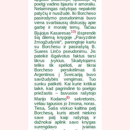
poelgį vadino bjauriu ir amoraliu.
Nelaimingas rašytojas nepakėlė
patyčių ir nusižudė. Iki Borcheso
pasirodymo pseudonimai buvo
viena svarbiausių diskusijų apie
garbę ir moralę temų. Tačiau
10)
Bjujojus Kasaresas
išsprendė
šią dilemą knygoje „Pavyzdinė
žmogžudystė“, parengtoje kartu
su Borchesu ir pasirašytą B.
Suares Linčo pseudonimu. Jis
pateikė išgalvotus faktus tarsi
tikrus įvykius. Skaitytojams
teliko tik spėlioti, ar tikrai
Borcheso persikėlimas iš
Argentinos į Šveicariją buvo
savižudybės vengimas. Tuo
sunku patikėti. Kai kurie kritikai
laikė, kad pagrindinė to poelgio
priežastis – buvusios rašytojo
8)
Marijo Kodamo
sekretorės,
vėliau tapusios jo žmona, noras.
Tiesa, Šaša viskuo kaltina patį
Borchesą, kuris atseit niekino
save patį kaip rašytoją ir
dažnokai aplink savo knygas
surengdavo įvairias