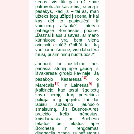
senas, vis tik galiu už save
pakovoti. Jei kas išeis į sceną ir
pasakys, kad jis – tai aš, man
užteks jėgų užlipti į sceną, ir kai
kas dėl to pasigailės!' Ir
vaidinimą atšaukė“. Interviu
pabaigoje Borchesas pridūrė:
„Dažnai klausiu savęs, ar mano
kūriniuose yra bent viena
originali eilutė? Galbūt tai, ką
vadiname išmone, viso labo tėra
mūsų prisiminimų nuotrupos?“
Jaunuolį tai nustebino, nes
panašią istoriją apie gaučą jis
išvakarėse girdėjo kavinėje. Ją
10)
pasakojo Kasaresas
, o
11)
9)
Marečalis
ir Lainesas
jį
įkalbinėjo, kad tasai išgelbėtų
savo herojų, kurį persekioja
policija, ir jį apgintų. Tai dar
labiau sužadino jaunuolio
smalsumą. Jis Buenos-Aires
praleido kelis mėnesius,
knisdamasis po Bocheso
tekstus bei tekstus apie
Borchesą ir rengdamas
disertaciją, o tada, su pažįstamų