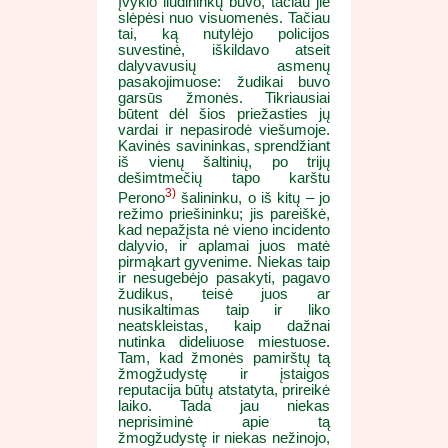
Įvykio liudininkų buvo, tačiau jie
slėpėsi nuo visuomenės. Tačiau
tai, ką nutylėjo policijos
suvestinė, iškildavo atseit
dalyvavusių asmenų
pasakojimuose: žudikai buvo
garsūs žmonės. Tikriausiai
būtent dėl šios priežasties jų
vardai ir nepasirodė viešumoje.
Kavinės savininkas, sprendžiant
iš vienų šaltinių, po trijų
dešimtmečių tapo karštu
3)
Perono
šalininku, o iš kitų – jo
režimo priešininku; jis pareiškė,
kad nepažįsta nė vieno incidento
dalyvio, ir aplamai juos matė
pirmąkart gyvenime. Niekas taip
ir nesugebėjo pasakyti, pagavo
žudikus, teisė juos ar
nusikaltimas taip ir liko
neatskleistas, kaip dažnai
nutinka dideliuose miestuose.
Tam, kad žmonės pamirštų tą
žmogžudystę ir įstaigos
reputacija būtų atstatyta, prireikė
laiko. Tada jau niekas
neprisiminė apie tą
žmogžudystę ir niekas nežinojo,