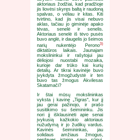
aktoriaus žodžiai, kad pradžioje
jis liovėsi skyręs baltą ir raudoną
spalvas, o vėliau ir kitas. Kiti
tvirtino, kad jis visai nebuvo
aklas, tačiau jo giminėje apako
tėvas, senelė ir senelis.
Aktoriaus senelė iš tėvo pusės
buvo anglė, ir daugelis jo šeimos
3)
narių nukentėjo Perono
diktatūros laikais. Jaunajam
mokslininkui ir rašytojui jau
dėliojosi nuostabi mozaika,
kurioje dar trūko kai kurių
detalių. Ar tikrai kavinėje buvo
įvykdyta žmogžudystė ir ten
buvo tas žmogus Akvilesas
Skatamači?
Ir štai mūsų mokslininkas
vyksta į kavinę „Tigras“, kur jį
jau gerai pažinojo, ir prašo
susitikimo su šeimininku. Jis
nori jį išklausinėti apie senai
įvykusią kažkokio aktoriaus
nužudymą ir jo žudikų vardus.
Kavinės šeimininkas, jau
solidaus amžiaus žmogus,
perdavęs įstaigą savo sūnui,