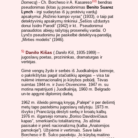
10)
Domecq
) - Ch. Borcheso ir A. Kasareso
bendras
pseudonimas (kitas jų pseudonimas
Benito Suarez
Lynch
- irgi sudarytas iš jų protėvių vardų)
apsakymui „Rožinio kampo vyras“ (1933), o taip pat
detektyvinių apsakymų rinkiniui „Šešios užduotys
donui Isidro Parodi“ (1942) ir kt.. Pseudonimui
panaudotos abiejų rašytojų prosenelių vardai. O
Lynčo pseudonimu jie paskelbė detektyvą-parodiją
„Mirties modelis“ (1946).
5)
Danilo Kišas
(
Danilo Kiš
, 1935-1989) –
jugoslavų poetas, prozininkas, dramaturgas ir
vertėjas.
Gimė vengrų žydo ir serbės iš Juodkalnijos šeimoje,
o pakrikštytas pagal stačiatikių apeigas – visa tai
nulėmė internacionalinį jo kūrybos pobūdį. Tėvas
suimtas 1944 m. ir žuvo Osvencime. 1947 m. su
motina repatrijuoti į Juodkalniją. 1960 m. Belgrado
un-te apgynė diplominį darbą.
1962 m. išleido pirmąją knygą „Palėpė“ ir per dešimtį
metų tapo pastebimu jugoslavų rašytoju. 1973 m.
išvyko į Prancūziją dėstyti serbų ir kroatų kalbų.
1976 m. išgarsėjo romanu „Boriso Davidovičiaus
kapas“, smerkiančiu totalitarizmą. Jis aštriai
pasisakė ir prieš nacionalizmą (kalba „Anatomijos
pamokoje“). Užsiėmė ir vertimais. Save laikė
Borcheso ir B. Šulco pasekėju. Jo kūrybą maitino