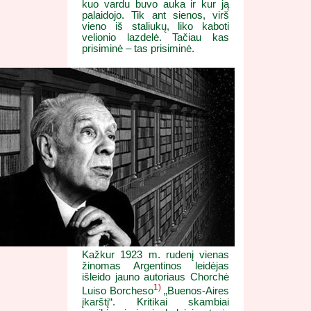
kuo vardu buvo auka ir kur ją
palaidojo. Tik ant sienos, virš
vieno iš staliukų, liko kaboti
velionio lazdelė. Tačiau kas
prisiminė – tas prisiminė.
Kažkur 1923 m. rudenį vienas
žinomas Argentinos leidėjas
išleido jauno autoriaus Chorchė
1)
Luiso Borcheso
„Buenos-Aires
įkarštį“. Kritikai skambiai