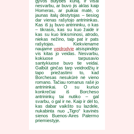
gyvos būtybės kūną. Ir visai
nesvarbu, ar buvo jis aklas kaip
Homeras, ar puikiai matė, o
jaunas italų dėstytojas – tiesiog
dar vienas rašytojo antrininkas.
Kas iš jų buvo antrininku, o kas
– tikrasis, kas su kuo žaidė ir
kas su kuo linksminosi, atrodo,
niekas nežino, taip pat ir pats
rašytojas. Kiekviename
naujame
veidrodyje
atsispindėjo
vis kitas jo veidas. Nesvarbu,
kokiuose tarpusavio
santykiuose buvo tie veidai.
Galbūt ginčas tarp veidrodžių ir
tapo priežastimi to, kad
Borchesas nesukūrė nė vieno
romano. Tačiau romanus rašė jo
antrininkai. O su kuriuo
konkrečiai iš Borcheso
antrininkų tai nutiko – gal
svarbu, o gal ir ne. Kaip ir dėl to,
kas dabar vaikšto su lazdele,
nukabinta nuo „Tigro“ kavinės
sienos Buenos-Aires Palermo
priemiestyje.