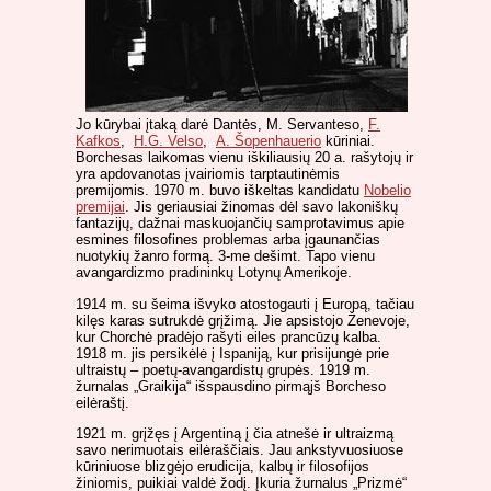
Jo kūrybai įtaką darė Dantės, M. Servanteso,
F.
Kafkos
,
H.G. Velso
,
A. Šopenhauerio
kūriniai.
Borchesas laikomas vienu iškiliausių 20 a. rašytojų ir
yra apdovanotas įvairiomis tarptautinėmis
premijomis. 1970 m. buvo iškeltas kandidatu
Nobelio
premijai
. Jis geriausiai žinomas dėl savo lakoniškų
fantazijų, dažnai maskuojančių samprotavimus apie
esmines filosofines problemas arba įgaunančias
nuotykių žanro formą. 3-me dešimt. Tapo vienu
avangardizmo pradininkų Lotynų Amerikoje.
1914 m. su šeima išvyko atostogauti į Europą, tačiau
kilęs karas sutrukdė grįžimą. Jie apsistojo Ženevoje,
kur Chorchė pradėjo rašyti eiles prancūzų kalba.
1918 m. jis persikėlė į Ispaniją, kur prisijungė prie
ultraistų – poetų-avangardistų grupės. 1919 m.
žurnalas „Graikija“ išspausdino pirmąjš Borcheso
eilėraštį.
1921 m. grįžęs į Argentiną į čia atnešė ir ultraizmą
savo nerimuotais eilėraščiais. Jau ankstyvuosiuose
kūriniuose blizgėjo erudicija, kalbų ir filosofijos
žiniomis, puikiai valdė žodį. Įkuria žurnalus „Prizmė“