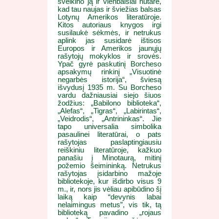
sveikino ją ir vienbalsiai nutarė,
kad tau naujas ir šviežias balsas
Lotynų Amerikos literatūroje.
Kitos autoriaus knygos irgi
susilaukė sėkmės, ir netrukus
aplink jas susidarė ištisos
Europos ir Amerikos jaunųjų
rašytojų mokyklos ir srovės.
Ypač gyrė paskutinį Borcheso
apsakymų rinkinį „Visuotinė
negarbės istorija“, šviesą
išvydusį 1935 m. Su Borcheso
vardu dažniausiai siejo šiuos
žodžius: „Babilono biblioteka“,
„Alefas“, „Tigras“, „Labirintas“,
„Veidrodis“, „Antrininkas“. Jie
tapo universalia simbolika
pasaulinei literatūrai, o pats
rašytojas paslaptingiausiu
reiškiniu literatūroje, kažkuo
panašiu į Minotaurą, mitinį
požemio šeimininką. Netrukus
rašytojas įsidarbino mažoje
bibliotekoje, kur išdirbo visus 9
m., ir, nors jis vėliau apibūdino šį
laiką kaip “devynis labai
nelaimingus metus”, vis tik, tą
biblioteką pavadino „rojaus