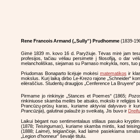
Rene Francois Armand („Sully“) Prudhomme
(1839-190
Gimė 1839 m. kovo 16 d. Paryžiuje. Tėvas mirė jam tesant
profesijos, tačiau vėliau persimetė į filosofiją, o dar v
melancholiškas, siejamas su Parnaso mokykla, nors, tuo pa
Priudomas Bonaparto licėjuje mokėsi
matematikos
ir kla
mokslus. Kurį laiką dirbo Le-Krezo rajone „Schneider“ kompan
eilėraščius. Studentų draugijos „Cenference La Bruyere“ palan
Pirmame jo rinkinyje „Stances et Poemes“ (1865;
Pozos
rinkiniuose skamba meilės be atsako, mokslo ir religijos k
Prancūzų-prūsų karas, kuriame aktyviai dalyvavo ir kur
Prancūzija
), galutinai palaužė jo sveikatą. Jis buvo ir
Dreif
Laikui bėgant nuo sentimentalaus stiliaus pasuko kryptimi,
(1878;
Teisingumas
), kuriame skamba mintis, kad teising
(1888;
Laimė
), teigiančioje, kad laimė pasiekiama smal
„Legion d’honneur” ševaljė titulu.