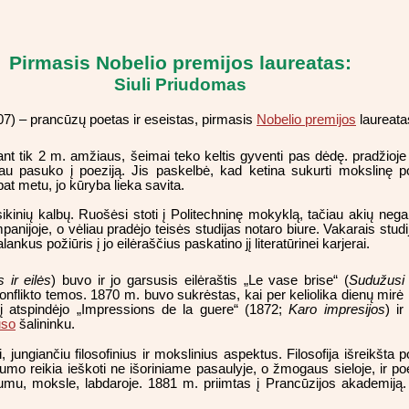
Pirmasis Nobelio premijos laureatas:
Siuli Priudomas
7) – prancūzų poetas ir eseistas, pirmasis
Nobelio premijos
laureata
 tik 2 m. amžiaus, šeimai teko keltis gyventi pas dėdę. pradžioje 
ėliau pasuko į poeziją. Jis paskelbė, kad ketina sukurti mokslinę p
t metu, jo kūryba lieka savita.
sikinių kalbų. Ruošėsi stoti į Politechninę mokyklą, tačiau akių neg
ijoje, o vėliau pradėjo teisės studijas notaro biure. Vakarais studija
kus požiūris į jo eilėraščius paskatino jį literatūrinei karjerai.
 ir eilės
) buvo ir jo garsusis eilėraštis „Le vase brise“ (
Sudužusi
onflikto temos. 1870 m. buvo sukrėstas, kai per keliolika dienų mirė m
į atspindėjo „Impressions de la guere“ (1872;
Karo impresijos
) i
uso
šalininku.
 jungiančiu filosofinius ir mokslinius aspektus. Filosofija išreikšta 
umo reikia ieškoti ne išoriniame pasaulyje, o žmogaus sieloje, ir 
sumu, moksle, labdaroje. 1881 m. priimtas į Prancūzijos akademiją