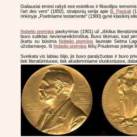
Galiausiai ėmėsi rašyti esė estetikos ir filosofijos temom
l'art des vers“ (1892), straipsnių serija apie
B. Paskalį
(1
rinkinyje „Poetiniame testamente“ (1900) gynė klasikinį eili
Nobelio premijos
paskyrimas (1901) už „iškilius literatūrin
buvo sutiktas nevienareikšmiškai. Buvo tikimasi, kad pirm
(kartu su būsima
Nobelio premijos
laureate Selma Lager
užsitarnavęs. Iš
Nobelio premijos
lėšų Priudomas įsteigė l
Sveikata vis labiau šlijo, jis buvo paralyžuotas ir buvo pr
tiek literatūriniuose, tiek akademiniame sluoksniuose, dab