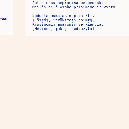
Bet niekas nepraeina be pėdsako:

Meilės gėlė viską prisimena ir vysta.

Neduota mums akim pranikti,

imas.
Į širdį, įtrūkimais apimtą,

Kruvinomis ašaromis verkiančią.

„Neliesk, juk ji sudaužyta!“