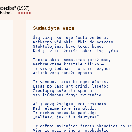
poezijos” (1957).
zų kalba)
>>>>>
Sudaužyta vaza
Šią vazą, kurioje žūsta verbena,

Kažkieno vėduoklė užkliudė netyčia

Stuktelėjimas buvo toks, bene,

Kad jį visi užmiršo tąkart lyg tyčia.

Tačiau akiai nematomas įbrėžimas,

Perbrauktame kristale išliko –

Ir vis gilėdamas, nors ir nežymus,

Aplink vazą pamažu apsuko. 

Ir vanduo, tarsi bejėgės ašaros,

Lašas po lašo ant grindų lašėjo;

Žiedlapių sužeisti sparnai

Vis liūdnesni žemyn svirinėjo.

Aš į vazą žvelgiu. Bet nesimato

Kad nelaimė joje jau glūdi;

Ir niekas nesušuks pablūdęs:

„Neliesk, juk ji sudaužyta!“

Ir dažnai mylinčias širdis skaudžiai palie
Vien iš nežinojimo ar nuobodulio
