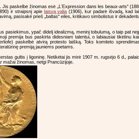
is. Jis paskelbė žinomas esė „L'Expression dans les beaux-arts“ (1884
890) ir straipsnį apie
laisvą valią
(1906), kur padarė išvadą, kad lai
avimą, pasisakė prieš „baltas“ eiles, kritikavo simbolistus ir dekadent
ius pasiekimus, ypač didelį idealizmą, meninį tobulumą, o taip pat neį
oji premija bus paskirta didesniam talentui, o labiausiai tikėtinu 
liofe) paskelbė atvirą protesto laišką. Toks komiteto sprendima
iteratūrinę premiją jauniems poetams.
iverstas gultis į ligoninę. Netikėtai jis mirė 1907 m. rugsėjo 6 d., 
ar mažai žinomas, netgi Prancūzijoje.