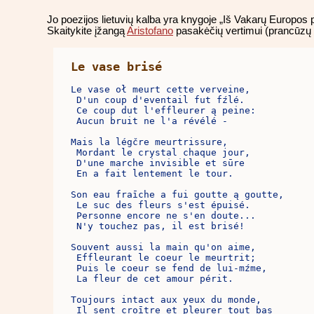
Jo poezijos lietuvių kalba yra knygoje „Iš Vakarų Europos 
Skaitykite įžangą
Aristofano
pasakėčių vertimui (prancū
Le vase brisé
Le vase oł meurt cette verveine, 

 D'un coup d'eventail fut fźlé. 

 Ce coup dut l'effleurer ą peine: 

 Aucun bruit ne l'a révélé - 

Mais la légčre meurtrissure, 

 Mordant le crystal chaque jour, 

 D'une marche invisible et sūre 

 En a fait lentement le tour. 

Son eau fraīche a fui goutte ą goutte, 

 Le suc des fleurs s'est épuisé. 

 Personne encore ne s'en doute... 

 N'y touchez pas, il est brisé! 

Souvent aussi la main qu'on aime, 

 Effleurant le coeur le meurtrit; 

 Puis le coeur se fend de lui-mźme, 

 La fleur de cet amour périt. 

Toujours intact aux yeux du monde, 

 Il sent croītre et pleurer tout bas 
