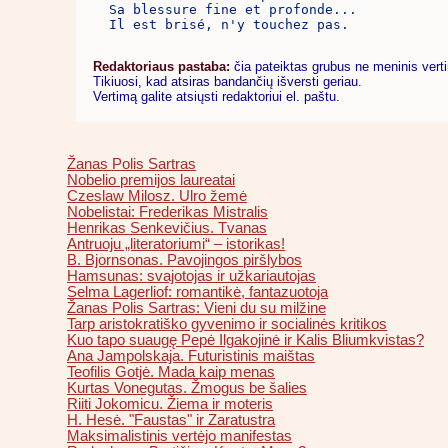
 Sa blessure fine et profonde... 

 Il est brisé, n'y touchez pas.
Redaktoriaus pastaba:
čia pateiktas grubus ne meninis vert
Tikiuosi, kad atsiras bandančių išversti geriau.
Vertimą galite atsiųsti redaktoriui el. paštu.
Žanas Polis Sartras
Nobelio premijos laureatai
Czeslaw Milosz. Ulro žemė
Nobelistai: Frederikas Mistralis
Henrikas Senkevičius. Tvanas
Antruoju „literatoriumi“ – istorikas!
B. Bjornsonas. Pavojingos piršlybos
Hamsunas: svajotojas ir užkariautojas
Selma Lagerliof: romantikė, fantazuotoja
Žanas Polis Sartras: Vieni du su milžine
Tarp aristokratiško gyvenimo ir socialinės kritikos
Kuo tapo suaugę Pepė Ilgakojinė ir Kalis Bliumkvistas?
Ana Jampolskaja. Futuristinis maištas
Teofilis Gotjė. Mada kaip menas
Kurtas Vonegutas. Žmogus be šalies
Riiti Jokomicu. Žiema ir moteris
H. Hesė. "Faustas" ir Zaratustra
Maksimalistinis vertėjo manifestas