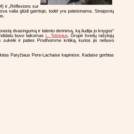
) ir „Réflexions sur
sva valia glūdi gamtoje, todėl yra pateisinama. Straipsnių
us.
prastą dvasingumą ir talento derinimą, ką liudija jo knygos“
kandidatu buvo laikomas
L. Tolstojus
. Grupė švedų rašytojų
s sukėlė ir paties Prodhomme kritiką, kurios jis nebuvo
palaidotas Paryžiaus Pere-Lachaise kapinėse. Kadaise gerbtas