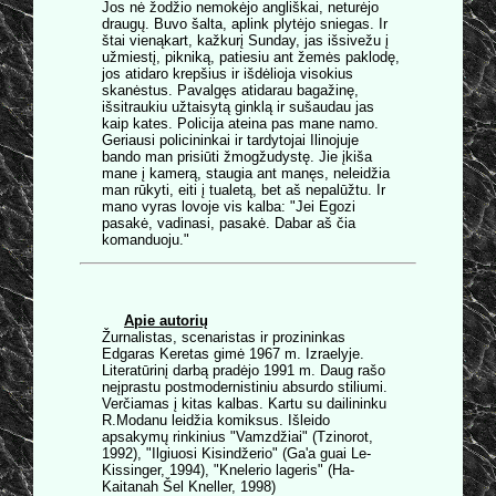
Jos nė žodžio nemokėjo angliškai, neturėjo
draugų. Buvo šalta, aplink plytėjo sniegas. Ir
štai vienąkart, kažkurį Sunday, jas išsivežu į
užmiestį, pikniką, patiesiu ant žemės paklodę,
jos atidaro krepšius ir išdėlioja visokius
skanėstus. Pavalgęs atidarau bagažinę,
išsitraukiu užtaisytą ginklą ir sušaudau jas
kaip kates. Policija ateina pas mane namo.
Geriausi policininkai ir tardytojai Ilinojuje
bando man prisiūti žmogžudystę. Jie įkiša
mane į kamerą, staugia ant manęs, neleidžia
man rūkyti, eiti į tualetą, bet aš nepalūžtu. Ir
mano vyras lovoje vis kalba: "Jei Egozi
pasakė, vadinasi, pasakė. Dabar aš čia
komanduoju."
Apie autorių
Žurnalistas, scenaristas ir prozininkas
Edgaras Keretas gimė 1967 m. Izraelyje.
Literatūrinį darbą pradėjo 1991 m. Daug rašo
neįprastu postmodernistiniu absurdo stiliumi.
Verčiamas į kitas kalbas. Kartu su dailininku
R.Modanu leidžia komiksus. Išleido
apsakymų rinkinius "Vamzdžiai" (Tzinorot,
1992), "Ilgiuosi Kisindžerio" (Ga'a guai Le-
Kissinger, 1994), "Knelerio lageris" (Ha-
Kaitanah Šel Kneller, 1998)