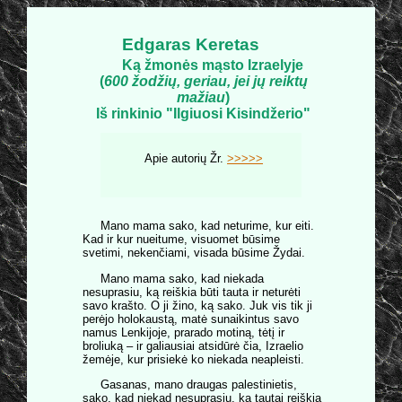
Edgaras Keretas
Ką žmonės mąsto Izraelyje
(
600 žodžių, geriau, jei jų reiktų
mažiau
)
Iš rinkinio "Ilgiuosi Kisindžerio"
Apie autorių Žr.
>>>>>
Mano mama sako, kad neturime, kur eiti.
Kad ir kur nueitume, visuomet būsime
svetimi, nekenčiami, visada būsime Žydai.
Mano mama sako, kad niekada
nesuprasiu, ką reiškia būti tauta ir neturėti
savo krašto. O ji žino, ką sako. Juk vis tik ji
perėjo holokaustą, matė sunaikintus savo
namus Lenkijoje, prarado motiną, tėtį ir
broliuką – ir galiausiai atsidūrė čia, Izraelio
žemėje, kur prisiekė ko niekada neapleisti.
Gasanas, mano draugas palestinietis,
sako, kad niekad nesuprasiu, ką tautai reiškia