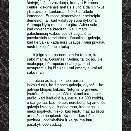
širdyje, tačiau vaizduoja, kad yra Europos
centre, kiekvienais metais siunčia dainininkus
į Eurovizijos konkursą, išleidžia futbolo
komandą į Europos pirmenybes ir nekreipia
dėmesio į tai, kad valstybę supa dykuma,
Artimųjų Rytų mentaliteto jūra. Adina sako,
kad gyvename kreditan. Kai ji mato
palestiniečių vaikus besidžiaugiančius
pavykusiais teroristiniais išpuoliais, galvoja,
kad tie vaikai kada nors užaugs. Taigi privalau
nustoti kliedėti apie taiką.
Ir jeigu yra kas nors bendro tarp to, ką
sako mama, Gasanas ir Adina, tai tik aš. Jie
neabejoja, nė trupučio neabejoja, kad
nesuprantu, ką iš tikrųjų turi omenyje, kai tai
sako man.
Tačiau aš kaip tik labai puikiai
įsivaizduoju, ką žmonės galvoja, o ypač – ką
galvoja blogais laikais. Netgi iš to gyvenu.
Įvairūs užsienio laikraščiai skambina man ir
prašo, kad išaiškinčiau, geriausia 600 žodžių,
o dar geriau, kad nė tiek nereikėtų, ką žmonės
galvoja Izraelyje. Ir gėda man, kad negaliu
nieko išgalvoti, nieko, kas leistų mažiau bijoti
ar mažiau neapkęsti. Ką nors, kas būtų
pozityvu, optimistiška ir ką galima būtų
pasakyti 600 žodžių.