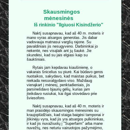
Skausmingos
mėnesinės
Iš rinkinio "Ilgiuosi Kisindžerio"
Naktį susapnavau, kad aš 40 m. moteris ir
mano vyras atsargos generolas. Jis dabar
vadovauja matnasui vargšų rajone. Su
pavaldiniais jis nesugyveno. Darbininkai jo
nekentė, nes visąlaik ant jų šaukė. Jie
skundėsi, kad su jais elgiasi kaip su
šauktiniais.
Rytais jam kepdavau kiaušinienę, o
vakarais šnicelius su piurė. Kai būdavo geros
nuotaikos, sakydavo, kad maistas puikus, bet
niekada nesuvalgydavo viso. Maždaug
vienąkart į mėnesį, penktadieniais, jis
parsinešdavo bjaurių gėlių, kurias jam
įteikdavo rusiukai, kai ilgai stovėdavo prie
šviesoforo.
Naktį susapnavau, kad aš 40 m. moteris ir
man prasidėjo skausmingos mėnesinės su
kraujoplūdžiais, kad staiga baigėsi tamponai ir
įtikinėju vyra, kad jis yra atsargos pulkininkas,
ir kad jis nuvažiuotų į "Superfarm" arba mane
nuvežtų, nes neturiu vairuotojos pažymėjimo,