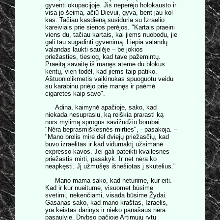
gyventi okupacijoje. Jis neperėjo holokausto ir
visa jo šeima, ačiū Dievui, gyva, bent jau kol
kas. Tačiau kasdieną susiduria su Izraelio
kareiviais prie sienos perėjos. "Kartais praeini
viens du, tačiau kartais, kai jiems nuobodu, jie
gali tau sugadinti gyvenimą. Liepia valandų
valandas laukti saulėje – be jokios
priežasties, tiesiog, kad tave pažemintų.
Praeitą savaitę iš manęs atėmė du blokus
kentų, vien todėl, kad jiems taip patiko.
Aštuoniolikmetis vaikinukas spuoguotu veidu
su karabinu priėjo prie manęs ir paėmė
cigaretes kaip savo".
Adina, kaimynė apačioje, sako, kad
niekada nesuprasiu, ką reiškia prarasti ką
nors mylimą sprogus savižudžio bombai.
"Nėra beprasmiškesnės mirties", - pasakoja. –
"Mano brolis mirė dėl dviejų priežasčių, kad
buvo izraelitas ir kad vidurnaktį užsimanė
expresso kavos. Jei gali pateikti kvailesnes
priežastis mirti, pasakyk. Ir net nėra ko
neapkęsti. Jį užmušęs išnešiotas į skutelius."
Mano mama sako, kad neturime, kur eiti.
Kad ir kur nueitume, visuomet būsime
svetimi, nekenčiami, visada būsime Žydai.
Gasanas sako, kad mano kraštas, Izraelis,
yra keistas darinys ir nieko panašaus nėra
pasaulyje. Drybso pačioje Artimųjų rytų