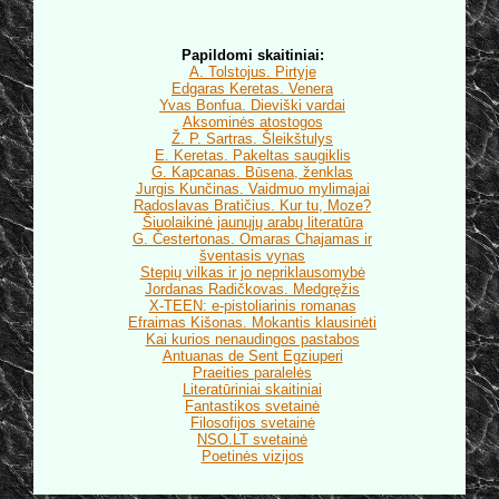
Papildomi skaitiniai:
A. Tolstojus. Pirtyje
Edgaras Keretas. Venera
Yvas Bonfua. Dieviški vardai
Aksominės atostogos
Ž. P. Sartras. Šleikštulys
E. Keretas. Pakeltas saugiklis
G. Kapcanas. Būsena, ženklas
Jurgis Kunčinas. Vaidmuo mylimajai
Radoslavas Bratičius. Kur tu, Moze?
Šiuolaikinė jaunųjų arabų literatūra
G. Čestertonas. Omaras Chajamas ir
šventasis vynas
Stepių vilkas ir jo nepriklausomybė
Jordanas Radičkovas. Medgręžis
X-TEEN: e-pistoliarinis romanas
Efraimas Kišonas. Mokantis klausinėti
Kai kurios nenaudingos pastabos
Antuanas de Sent Egziuperi
Praeities paralelės
Literatūriniai skaitiniai
Fantastikos svetainė
Filosofijos svetainė
NSO.LT svetainė
Poetinės vizijos