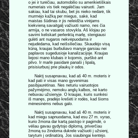
o jei ir turėčiau, automobilio su amerikietiškais
numeriais vis tiek negalėčiau vairuoti. Jam
sakiau, kad tai skubu, bet jis nieko nedarė, tik
murmėjo kažką per miegus, sakė, kad
maistas šūdinas ir jis neleidžia virėjams
kiekvieną savaitgalį važiuoti namo, nes čia
armija, o ne vasaros stovykla. Aš klojau po
savimi keliskart perlenktą marlę, stengiausi
gulėti ant nugaros nekvėpuodama ir
nejudėdama, kad neišsiliečiau. Skaudėjo visą
kūną, kraujas burbuliavo manyje garsiau nei
paplavos sugedusioje kanalizacijoje. Kraujas
liejosi mano klubais ir kojomis, purškė ant
pilvo. Ir marlė pasidarė panaši į lipalą,
prisisiurbusį prie plaukų ir odos.
Naktį susapnavau, kad aš 40 m. moteris ir
kad pati ir visas mano gyvenimas
pasibjaurėtinas. Nes neturiu vairuotojos
pažymėjimo, nemoku anglų kalbos, nė karto
nebuvau užsienyje. O kraujas, kuris sunkėsi
iš manęs, pradėjo krešėti ir rodės, kad šioms
mėnesinėms nebus galo.
Naktį susapnavau, kad aš 40 m. moteris ir
kad miegu sapnuodama, kad esu 27 m. vyras,
kurio žmona dar kartą pastojo ir pagimdė, o
vėliau gavau gydytojo diplomą, priverčiau
žmoną su žindoma dukrele važiuoti į užsienį,
tarytum į ordinatūrą. Jos siaubingai kentėjo.