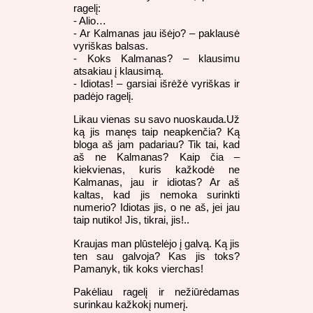
ragelį:
- Alio…
- Ar Kalmanas jau išėjo? – paklausė
vyriškas balsas.
- Koks Kalmanas? – klausimu
atsakiau į klausimą.
- Idiotas! – garsiai išrėžė vyriškas ir
padėjo ragelį.
Likau vienas su savo nuoskauda.Už
ką jis manęs taip neapkenčia? Ką
bloga aš jam padariau? Tik tai, kad
aš ne Kalmanas? Kaip čia –
kiekvienas, kuris kažkodė ne
Kalmanas, jau ir idiotas? Ar aš
kaltas, kad jis nemoka surinkti
numerio? Idiotas jis, o ne aš, jei jau
taip nutiko! Jis, tikrai, jis!..
Kraujas man plūstelėjo į galvą. Ką jis
ten sau galvoja? Kas jis toks?
Pamanyk, tik koks vierchas!
Pakėliau ragelį ir nežiūrėdamas
surinkau kažkokį numerį.