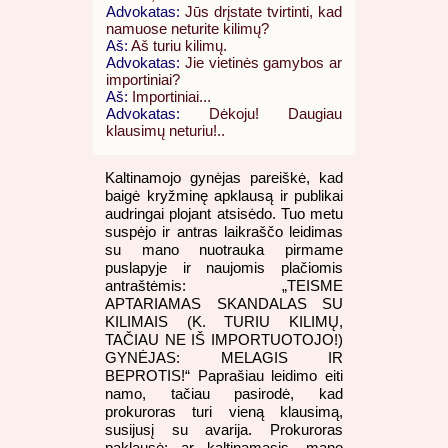
Advokatas:
Jūs drįstate tvirtinti, kad
namuose neturite kilimų?
Aš:
Aš turiu kilimų.
Advokatas:
Jie vietinės gamybos ar
importiniai?
Aš:
Importiniai...
Advokatas:
Dėkoju! Daugiau
klausimų neturiu!..
Kaltinamojo gynėjas pareiškė, kad
baigė kryžminę apklausą ir publikai
audringai plojant atsisėdo. Tuo metu
suspėjo ir antras laikraščo leidimas
su mano nuotrauka pirmame
puslapyje ir naujomis plačiomis
antraštėmis: „TEISME
APTARIAMAS SKANDALAS SU
KILIMAIS (K. TURIU KILIMŲ,
TAČIAU NE IŠ IMPORTUOTOJO!)
GYNĖJAS: MELAGIS IR
BEPROTIS!“ Paprašiau leidimo eiti
namo, tačiau pasirodė, kad
prokuroras turi vieną klausimą,
susijusį su avarija. Prokuroras
paklausė: ar kaltinamasis, mano