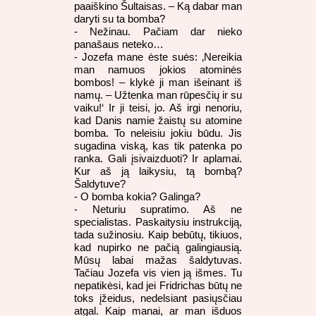
paaiškino Šultaisas. – Ką dabar man
daryti su ta bomba?
- Nežinau. Pačiam dar nieko
panašaus neteko…
- Jozefa mane ėste suės: ‚Nereikia
man namuos jokios atominės
bombos! – klykė ji man išeinant iš
namų. – Užtenka man rūpesčių ir su
vaiku!‘ Ir ji teisi, jo. Aš irgi nenoriu,
kad Danis namie žaistų su atomine
bomba. To neleisiu jokiu būdu. Jis
sugadina viską, kas tik patenka po
ranka. Gali įsivaizduoti? Ir aplamai.
Kur aš ją laikysiu, tą bombą?
Šaldytuve?
- O bomba kokia? Galinga?
- Neturiu supratimo. Aš ne
specialistas. Paskaitysiu instrukciją,
tada sužinosiu. Kaip bebūtų, tikiuos,
kad nupirko ne pačią galingiausią.
Mūsų labai mažas šaldytuvas.
Tačiau Jozefa vis vien ją išmes. Tu
nepatikėsi, kad jei Fridrichas būtų ne
toks įžeidus, nedelsiant pasiųsčiau
atgal. Kaip manai, ar man išduos