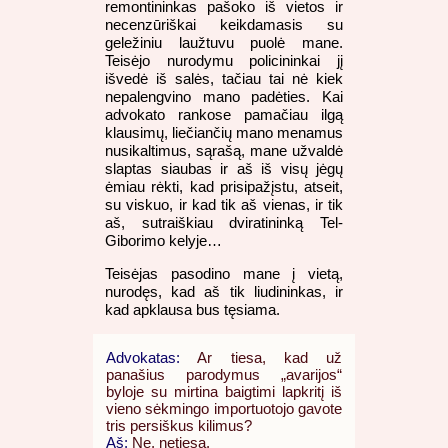
remontininkas pašoko iš vietos ir
necenzūriškai keikdamasis su
geležiniu laužtuvu puolė mane.
Teisėjo nurodymu policininkai jį
išvedė iš salės, tačiau tai nė kiek
nepalengvino mano padėties. Kai
advokato rankose pamačiau ilgą
klausimų, liečiančių mano menamus
nusikaltimus, sąrašą, mane užvaldė
slaptas siaubas ir aš iš visų jėgų
ėmiau rėkti, kad prisipažįstu, atseit,
su viskuo, ir kad tik aš vienas, ir tik
aš, sutraiškiau dviratininką Tel-
Giborimo kelyje…
Teisėjas pasodino mane į vietą,
nurodęs, kad aš tik liudininkas, ir
kad apklausa bus tęsiama.
Advokatas:
Ar tiesa, kad už
panašius parodymus „avarijos“
byloje su mirtina baigtimi lapkritį iš
vieno sėkmingo importuotojo gavote
tris persiškus kilimus?
Aš:
Ne, netiesa.