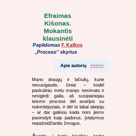
Efraimas
Kišonas.
Mokantis
klausinėti
Papildomas
F. Kafkos
„Proceso“ skyrius
Apie autorių
>>>>>
Mano draugų ir bičiulių, kurie
nesusigaudo, žiniai – kodėl
paskutiniu metu manęs nesimato ir
nesigirdi: gaila, aš susipainiojau
teismo procese dėl avarijos su
nukentėjusiais, ir dėl to labai abejoju
– ar dar galėsiu kada nors jiems
pasirodyti kaip padorus, įstatymus
nepažeidžiantis žmogus.
A
varija, į kurią įsivėliau, įvyko