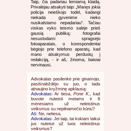
Taip, čia padariau lemiamą klaidą.
Privalėjau atsakyti taip: „Manęs jokia
policija neieškojo todėl, kadangi
niekada gyvenime nieko
nusikalstamo nepadariau“. Tačiau
viskas vyko teismo salėje prieš
gausią publiką; fotografai
nesustodami spragsėjo
fotoaparatais, o korespondentai
bėgiojo prie telefono aparatų, kad
mano atsakymus perduotų į
redakciją, - ir aš, žinoma, baisiai
nervinausi.
Advokatas pasilenkė prie ginamojo,
pasišnabždėjo su juo, o tada
atnaujino kryžminę apklausą:
Advokatas:
Ar tiesa,
Pone K.
, kad
buvote nuteisti metams ir 8
mėnesiams už neleistinus
veiksmus su nepilnamečio kūnu?
Aš:
Ne, netiesa.
Advokatas:
Jei taip, tai kokiam laikui
jus nuteisė už tuos neleistinus
veiksmus?