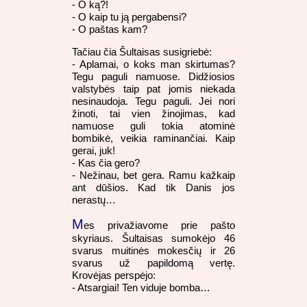
- O ką?!
- O kaip tu ją pergabensi?
- O paštas kam?
Tačiau čia Šultaisas susigriebė:
- Aplamai, o koks man skirtumas?
Tegu paguli namuose. Didžiosios
valstybės taip pat jomis niekada
nesinaudoja. Tegu paguli. Jei nori
žinoti, tai vien žinojimas, kad
namuose guli tokia atominė
bombikė, veikia raminančiai. Kaip
gerai, juk!
- Kas čia gero?
- Nežinau, bet gera. Ramu kažkaip
ant dūšios. Kad tik Danis jos
nerastų…
M
es privažiavome prie pašto
skyriaus. Šultaisas sumokėjo 46
svarus muitinės mokesčių ir 26
svarus už papildomą vertę.
Krovėjas perspėjo:
- Atsargiai! Ten viduje bomba…