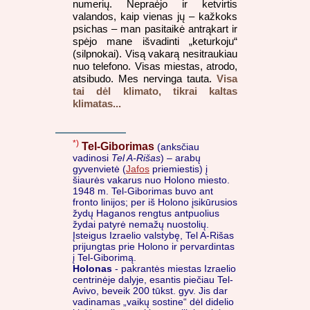
numerių. Nepraėjo ir ketvirtis
valandos, kaip vienas jų – kažkoks
psichas – man pasitaikė antrąkart ir
spėjo mane išvadinti „keturkoju“
(silpnokai). Visą vakarą nesitraukiau
nuo telefono. Visas miestas, atrodo,
atsibudo. Mes nervinga tauta.
Visa
tai dėl klimato, tikrai kaltas
klimatas...
*)
Tel-Giborimas
(anksčiau
vadinosi
Tel A-Rišas
) – arabų
gyvenvietė (
Jafos
priemiestis) į
šiaurės vakarus nuo Holono miesto.
1948 m. Tel-Giborimas buvo ant
fronto linijos; per iš Holono įsikūrusios
žydų Haganos rengtus antpuolius
žydai patyrė nemažų nuostolių.
Įsteigus Izraelio valstybę, Tel A-Rišas
prijungtas prie Holono ir pervardintas
į Tel-Giborimą.
Holonas
- pakrantės miestas Izraelio
centrinėje dalyje, esantis piečiau Tel-
Avivo, beveik 200 tūkst. gyv. Jis dar
vadinamas „vaikų sostine“ dėl didelio