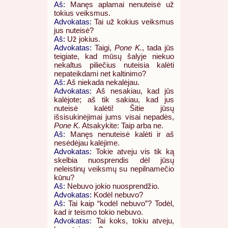
Aš:
Manęs aplamai nenuteisė už
tokius veiksmus.
Advokatas:
Tai už kokius veiksmus
jus nuteisė?
Aš:
Už jokius.
Advokatas:
Taigi,
Pone K.
, tada jūs
teigiate, kad mūsų šalyje niekuo
nekaltus piliečius nuteisia kalėti
nepateikdami net kaltinimo?
Aš:
Aš niekada nekalėjau.
Advokatas:
Aš nesakiau, kad jūs
kalėjote; aš tik sakiau, kad jus
nuteisė kalėti! Šitie jūsų
išsisukinėjimai jums visai nepadės,
Pone K.
Atsakykite: Taip arba ne.
Aš:
Manęs nenuteisė kalėti ir aš
nesėdėjau kalėjime.
Advokatas:
Tokie atveju vis tik ką
skelbia nuosprendis dėl jūsų
neleistinų veiksmų su nepilnamečio
kūnu?
Aš:
Nebuvo jokio nuosprendžio.
Advokatas:
Kodėl nebuvo?
Aš:
Tai kaip “kodėl nebuvo”? Todėl,
kad ir teismo tokio nebuvo.
Advokatas:
Tai koks, tokiu atveju,