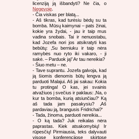
licenziją ją išbandyti? Ne čia, o
Negevoje
.
- Čia viskas per blatą...
- Aš tikras, kad turėsiu bėdų su ta
bomba. Mūsų kaimynai – pats žinai,
kokie yra žydai, - jau ir taip mus
vadina snobais. Tai ir nenuostabu,
kad Jozefa nori jos atsikratyti kas
bebūtų: ‚Su berniuku ir taip nėra
ramybės nuo ryto iki vakaro, - ji
sakė. – Parduok ją!’ Ar tau nereikia?
- Šiuo metu – ne.
- Tave suprantu. Jozefa galvoja, kad
ją šiomis dienomis būtų lengva ją
parduoti Malajui. Aš jai sakau: Kokia
tu protinga! O kas, jei svainis
atvažiuos į svečius ir paklaus: ‚Na, o
kur ta bomba, kurią atsiunčiau?‘ Ką
aš tada jam pasakysiu? ‚Aš
pardaviau ją, brangusis Fridrichai?‘
- Tada, žinoma, parduoti nereikia...
- O ką tada? Juk reikalas nėra
paprastas. Kiek atsakomybių! Ir
rūpesčių! Pirmiausia, teks dalyvauti
visose konferencijose skirtose