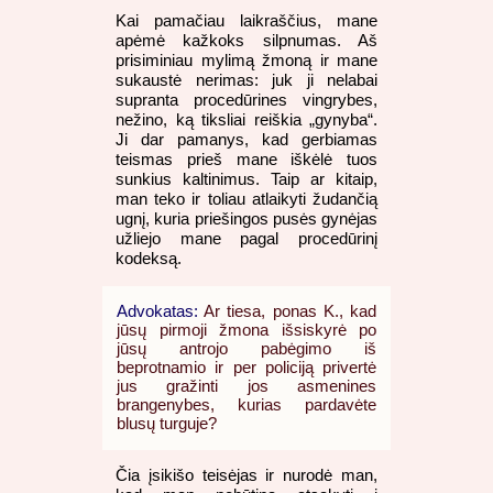
Kai pamačiau laikraščius, mane
apėmė kažkoks silpnumas. Aš
prisiminiau mylimą žmoną ir mane
sukaustė nerimas: juk ji nelabai
supranta procedūrines vingrybes,
nežino, ką tiksliai reiškia „gynyba“.
Ji dar pamanys, kad gerbiamas
teismas prieš mane iškėlė tuos
sunkius kaltinimus. Taip ar kitaip,
man teko ir toliau atlaikyti žudančią
ugnį, kuria priešingos pusės gynėjas
užliejo mane pagal procedūrinį
kodeksą.
Advokatas:
Ar tiesa, ponas K., kad
jūsų pirmoji žmona išsiskyrė po
jūsų antrojo pabėgimo iš
beprotnamio ir per policiją privertė
jus gražinti jos asmenines
brangenybes, kurias pardavėte
blusų turguje?
Čia įsikišo teisėjas ir nurodė man,