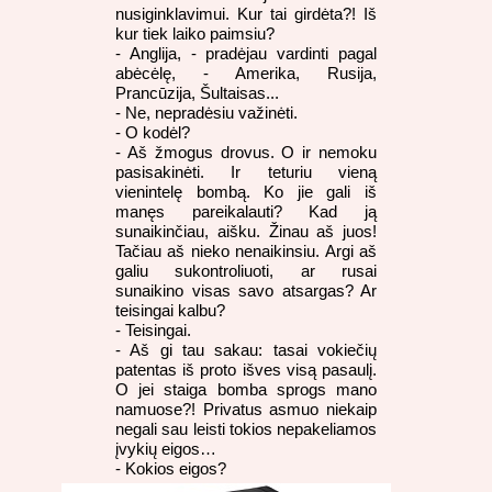
nusiginklavimui. Kur tai girdėta?! Iš
kur tiek laiko paimsiu?
- Anglija, - pradėjau vardinti pagal
abėcėlę, - Amerika, Rusija,
Prancūzija, Šultaisas...
- Ne, nepradėsiu važinėti.
- O kodėl?
- Aš žmogus drovus. O ir nemoku
pasisakinėti. Ir teturiu vieną
vienintelę bombą. Ko jie gali iš
manęs pareikalauti? Kad ją
sunaikinčiau, aišku. Žinau aš juos!
Tačiau aš nieko nenaikinsiu. Argi aš
galiu sukontroliuoti, ar rusai
sunaikino visas savo atsargas? Ar
teisingai kalbu?
- Teisingai.
- Aš gi tau sakau: tasai vokiečių
patentas iš proto išves visą pasaulį.
O jei staiga bomba sprogs mano
namuose?! Privatus asmuo niekaip
negali sau leisti tokios nepakeliamos
įvykių eigos…
- Kokios eigos?