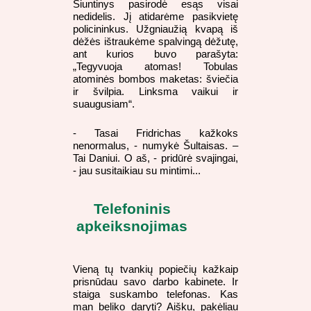
Siuntinys pasirodė esąs visai
nedidelis. Jį atidarėme pasikvietę
policininkus. Užgniaužią kvapą iš
dėžės ištraukėme spalvingą dėžutę,
ant kurios buvo parašyta:
„Tegyvuoja atomas! Tobulas
atominės bombos maketas: šviečia
ir švilpia. Linksma vaikui ir
suaugusiam“.
- Tasai Fridrichas kažkoks
nenormalus, - numykė Šultaisas. –
Tai Daniui. O aš, - pridūrė svajingai,
- jau susitaikiau su mintimi...
Telefoninis
apkeiksnojimas
Vieną tų tvankių popiečių kažkaip
prisnūdau savo darbo kabinete. Ir
staiga suskambo telefonas. Kas
man beliko daryti? Aišku, pakėliau