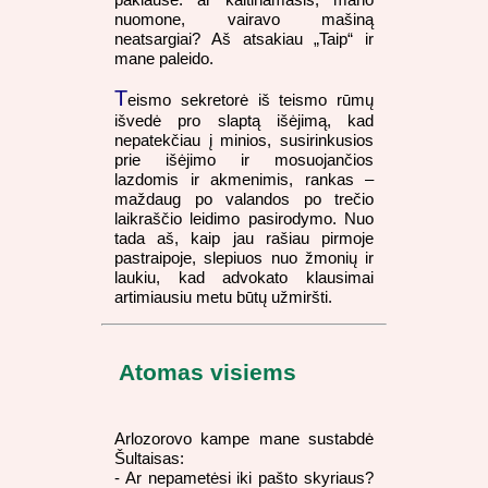
nuomone, vairavo mašiną
neatsargiai? Aš atsakiau „Taip“ ir
mane paleido.
T
eismo sekretorė iš teismo rūmų
išvedė pro slaptą išėjimą, kad
nepatekčiau į minios, susirinkusios
prie išėjimo ir mosuojančios
lazdomis ir akmenimis, rankas –
maždaug po valandos po trečio
laikraščio leidimo pasirodymo. Nuo
tada aš, kaip jau rašiau pirmoje
pastraipoje, slepiuos nuo žmonių ir
laukiu, kad advokato klausimai
artimiausiu metu būtų užmiršti.
Atomas visiems
Arlozorovo kampe mane sustabdė
Šultaisas:
- Ar nepametėsi iki pašto skyriaus?