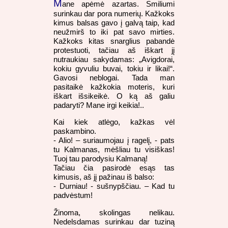
M
ane apėmė azartas. Smiliumi
surinkau dar pora numerių. Kažkoks
kimus balsas gavo į galvą taip, kad
neužmirš to iki pat savo mirties.
Kažkoks kitas snarglius pabandė
protestuoti, tačiau aš iškart jį
nutraukiau sakydamas: „Avigdorai,
kokiu gyvuliu buvai, tokiu ir likai!“.
Gavosi neblogai. Tada man
pasitaikė kažkokia moteris, kuri
iškart išsikeikė. O ką aš galiu
padaryti? Mane irgi keikia!..
Kai kiek atlėgo, kažkas vėl
paskambino.
- Alio! – suriaumojau į ragelį, - pats
tu Kalmanas, mėšliau tu visiškas!
Tuoj tau parodysiu Kalmaną!
Tačiau čia pasirodė esąs tas
kimusis, aš jį pažinau iš balso:
- Durniau! - sušnypščiau. – Kad tu
padvėstum!
Žinoma, skolingas nelikau.
Nedelsdamas surinkau dar tuziną