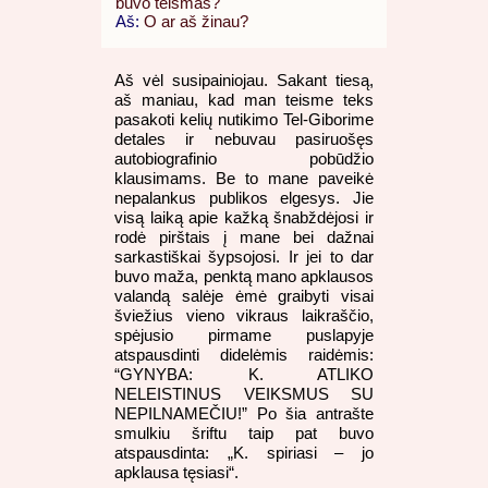
buvo teismas?
Aš:
O ar aš žinau?
Aš vėl susipainiojau. Sakant tiesą,
aš maniau, kad man teisme teks
pasakoti kelių nutikimo Tel-Giborime
detales ir nebuvau pasiruošęs
autobiografinio pobūdžio
klausimams. Be to mane paveikė
nepalankus publikos elgesys. Jie
visą laiką apie kažką šnabždėjosi ir
rodė pirštais į mane bei dažnai
sarkastiškai šypsojosi. Ir jei to dar
buvo maža, penktą mano apklausos
valandą salėje ėmė graibyti visai
šviežius vieno vikraus laikraščio,
spėjusio pirmame puslapyje
atspausdinti didelėmis raidėmis:
“GYNYBA: K. ATLIKO
NELEISTINUS VEIKSMUS SU
NEPILNAMEČIU!” Po šia antrašte
smulkiu šriftu taip pat buvo
atspausdinta: „K. spiriasi – jo
apklausa tęsiasi“.