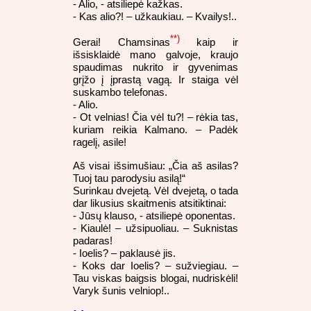
- Alio, - atsiliepė kažkas.
- Kas alio?! – užkaukiau. – Kvailys!..
**)
Gerai! Chamsinas
kaip ir
išsisklaidė mano galvoje, kraujo
spaudimas nukrito ir gyvenimas
grįžo į įprastą vagą. Ir staiga vėl
suskambo telefonas.
- Alio.
- Ot velnias! Čia vėl tu?! – rėkia tas,
kuriam reikia Kalmano. – Padėk
ragelį, asile!
Aš visai išsimušiau: „Čia aš asilas?
Tuoj tau parodysiu asilą!“
Surinkau dvejetą. Vėl dvejetą, o tada
dar likusius skaitmenis atsitiktinai:
- Jūsų klauso, - atsiliepė oponentas.
- Kiaulė! – užsipuoliau. – Suknistas
padaras!
- Ioelis? – paklausė jis.
- Koks dar Ioelis? – sužviegiau. –
Tau viskas baigsis blogai, nudriskėli!
Varyk šunis velniop!..