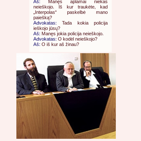
Aš:
Manęs aplamai niekas
neieškojo. Iš kur traukėte, kad
„Interpolas“ paskelbė mano
paiešką?
Advokatas:
Tada kokia policija
ieškojo jūsų?
Aš:
Manęs jokia policija neieškojo.
Advokatas:
O kodėl neieškojo?
Aš:
O iš kur aš žinau?