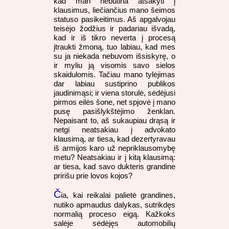
kad man nebūtina atsakyti į
klausimus, liečiančius mano šeimos
statuso pasikeitimus. Aš apgalvojau
teisėjo žodžius ir padariau išvadą,
kad ir iš tikro neverta į procesą
įtraukti žmoną, tuo labiau, kad mes
su ja niekada nebuvom išsiskyrę, o
ir myliu ją visomis savo sielos
skaidulomis. Tačiau mano tylėjimas
dar labiau sustiprino publikos
jaudinimąsi; ir viena storulė, sėdėjusi
pirmos eilės šone, net spjovė į mano
pusę pasišlykštėjimo ženklan.
Nepaisant to, aš sukaupiau drąsą ir
netgi neatsakiau į advokato
klausimą, ar tiesa, kad dezertyravau
iš armijos karo už nepriklausomybę
metu? Neatsakiau ir į kitą klausimą:
ar tiesa, kad savo dukteris grandine
pririšu prie lovos kojos?
Č
ia, kai reikalai palietė grandines,
nutiko apmaudus dalykas, sutrikdęs
normalią proceso eigą. Kažkoks
salėje sėdėjęs automobilių