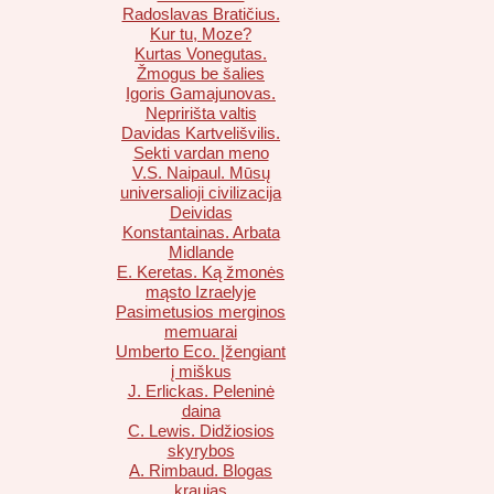
Radoslavas Bratičius.
Kur tu, Moze?
Kurtas Vonegutas.
Žmogus be šalies
Igoris Gamajunovas.
Nepririšta valtis
Davidas Kartvelišvilis.
Sekti vardan meno
V.S. Naipaul. Mūsų
universalioji civilizacija
Deividas
Konstantainas. Arbata
Midlande
E. Keretas. Ką žmonės
mąsto Izraelyje
Pasimetusios merginos
memuarai
Umberto Eco. Įžengiant
į miškus
J. Erlickas. Peleninė
daina
C. Lewis. Didžiosios
skyrybos
A. Rimbaud. Blogas
kraujas