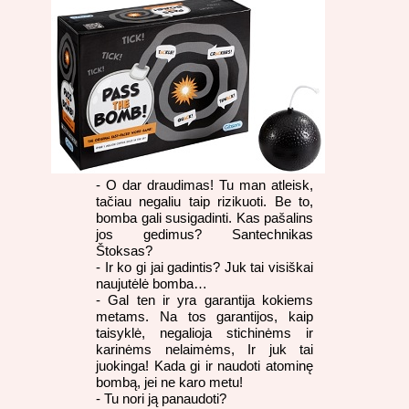
- O dar draudimas! Tu man atleisk,
tačiau negaliu taip rizikuoti. Be to,
bomba gali susigadinti. Kas pašalins
jos gedimus? Santechnikas
Štoksas?
- Ir ko gi jai gadintis? Juk tai visiškai
naujutėlė bomba…
- Gal ten ir yra garantija kokiems
metams. Na tos garantijos, kaip
taisyklė, negalioja stichinėms ir
karinėms nelaimėms, Ir juk tai
juokinga! Kada gi ir naudoti atominę
bombą, jei ne karo metu!
- Tu nori ją panaudoti?