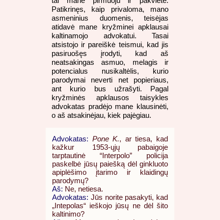
tai mane pirmuoju ir pakvietė.
Patikrinęs, kaip privaloma, mano
asmeninius duomenis, teisėjas
atidavė mane kryžminei apklausai
kaltinamojo advokatui. Tasai
atsistojo ir pareiškė teismui, kad jis
pasiruošęs įrodyti, kad aš
neatsakingas asmuo, melagis ir
potencialus nusikaltėlis, kurio
parodymai neverti net popieriaus,
ant kurio bus užrašyti. Pagal
kryžminės apklausos taisykles
advokatas pradėjo mane klausinėti,
o aš atsakinėjau, kiek pajėgiau.
Advokatas:
Pone K.
, ar tiesa, kad
kažkur 1953-ųjų pabaigoje
tarptautinė “Interpolo” policija
paskelbė jūsų paiešką dėl ginkluoto
apiplėšimo įtarimo ir klaidingų
parodymų?
Aš:
Ne, netiesa.
Advokatas:
Jūs norite pasakyti, kad
„Intepolas“ ieškojo jūsų ne dėl šito
kaltinimo?