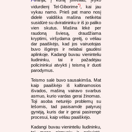
*)
vidurdienį Tel-Giborime
, kai jau
vykau namo. Prieš pat mano nosį
didelė valdiška mašina netikėtai
susidūrė su dviratininku ir iš jo paliko
vien skutus. Mašina lėkė per
raudoną šviesą, draudžiama
kryptimi, viršydama greitį, o vėliau
dar paaiškėjo, kad jos vairuotojas
buvo išgėręs ir nelabai gaudėsi
aplinkoje. Kadangi buvau vieninteliu
liudininku, tai ir pažadėjau
policininkui atvykti į teismą ir duoti
parodymus.
Teismo salė buvo sausakimša. Mat
kaip paaiškėjo iš kaltinamosios
išvados, mašiną vairavo svarbus
asmuo, kurio vardas gerai žinomas.
Toji asoba neturėjo problemų su
lėšomis, tad pasisamdė patyrusį
gynėją, kuris dar ir gerai pasirengė
procesui, kaip vėliau paaiškėjo.
Kadangi buvau vieninteliu liudininku,