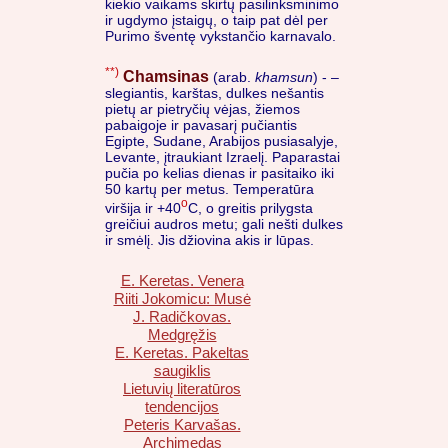
kiekio vaikams skirtų pasilinksminimo
ir ugdymo įstaigų, o taip pat dėl per
Purimo šventę vykstančio karnavalo.
**)
Chamsinas
(arab.
khamsun
) - –
slegiantis, karštas, dulkes nešantis
pietų ar pietryčių vėjas, žiemos
pabaigoje ir pavasarį pučiantis
Egipte, Sudane, Arabijos pusiasalyje,
Levante, įtraukiant Izraelį. Paparastai
pučia po kelias dienas ir pasitaiko iki
50 kartų per metus. Temperatūra
o
viršija ir +40
C, o greitis prilygsta
greičiui audros metu; gali nešti dulkes
ir smėlį. Jis džiovina akis ir lūpas.
E. Keretas. Venera
Riiti Jokomicu: Musė
J. Radičkovas.
Medgręžis
E. Keretas. Pakeltas
saugiklis
Lietuvių literatūros
tendencijos
Peteris Karvašas.
Archimedas