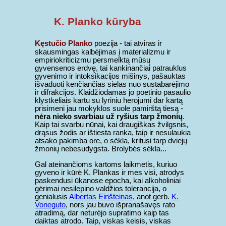
K. Planko kūryba
Kęstučio Planko
poezija - tai atviras ir
skausmingas kalbėjimas į materializmu ir
empiriokriticizmu persmelktą mūsų
gyvensenos erdvę, tai kankinančiai patrauklus
gyvenimo ir intoksikacijos mišinys, pašauktas
išvaduoti kenčiančias sielas nuo sustabarėjimo
ir difrakcijos. Klaidžiodamas jo poetinio pasaulio
klystkeliais kartu su lyriniu herojumi dar kartą
prisimeni jau mokyklos suole pamirštą tiesą -
nėra nieko svarbiau už ryšius tarp žmonių
.
Kaip tai svarbu nūnai, kai draugiškas žvilgsnis,
drąsus žodis ar ištiesta ranka, taip ir nesulaukia
atsako pakimba ore, o sėkla, kritusi tarp dviejų
žmonių nebesudygsta. Brolybės sėkla...
Gal ateinančioms kartoms laikmetis, kuriuo
gyveno ir kūrė K. Plankas ir mes visi, atrodys
paskendusi ūkanose epocha, kai alkoholiniai
gėrimai nesilepino valdžios tolerancija, o
genialusis
Albertas Einšteinas
, anot gerb.
K.
Voneguto
, nors jau buvo išpranašavęs rato
atradimą, dar neturėjo supratimo kaip tas
daiktas atrodo. Taip, viskas keisis, viskas