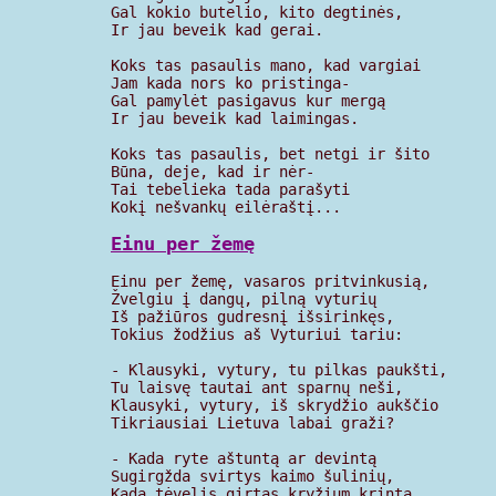
Gal kokio butelio, kito degtinės,

Ir jau beveik kad gerai.

Koks tas pasaulis mano, kad vargiai

Jam kada nors ko pristinga-

Gal pamylėt pasigavus kur mergą

Ir jau beveik kad laimingas.

Koks tas pasaulis, bet netgi ir šito

Būna, deje, kad ir nėr-

Tai tebelieka tada parašyti

Kokį nešvankų eilėraštį...

Einu per žemę
Einu per žemę, vasaros pritvinkusią,

Žvelgiu į dangų, pilną vyturių

Iš pažiūros gudresnį išsirinkęs,

Tokius žodžius aš Vyturiui tariu:

- Klausyki, vytury, tu pilkas paukšti,

Tu laisvę tautai ant sparnų neši,

Klausyki, vytury, iš skrydžio aukščio

Tikriausiai Lietuva labai graži?

- Kada ryte aštuntą ar devintą

Sugirgžda svirtys kaimo šulinių,

Kada tėvelis girtas kryžium krinta,
