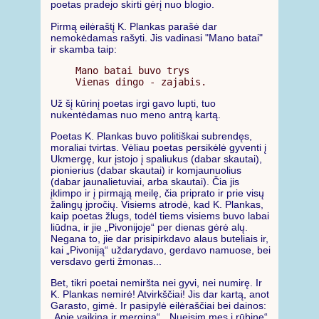
poetas pradejo skirti gėrį nuo blogio.
Pirmą eilėraštį K. Plankas parašė dar
nemokėdamas rašyti. Jis vadinasi "Mano batai"
ir skamba taip:
Mano batai buvo trys

Už šį kūrinį poetas irgi gavo lupti, tuo
nukentėdamas nuo meno antrą kartą.
Poetas K. Plankas buvo politiškai subrendęs,
moraliai tvirtas. Vėliau poetas persikėlė gyventi į
Ukmergę, kur įstojo į spaliukus (dabar skautai),
pionierius (dabar skautai) ir komjaunuolius
(dabar jaunalietuviai, arba skautai). Čia jis
įklimpo ir į pirmąją meilę, čia priprato ir prie visų
žalingų įpročių. Visiems atrodė, kad K. Plankas,
kaip poetas žlugs, todėl tiems visiems buvo labai
liūdna, ir jie „Pivonijoje“ per dienas gėrė alų.
Negana to, jie dar prisipirkdavo alaus buteliais ir,
kai „Pivoniją“ uždarydavo, gerdavo namuose, bei
versdavo gerti žmonas...
Bet, tikri poetai nemiršta nei gyvi, nei numirę. Ir
K. Plankas nemirė! Atvirkščiai! Jis dar kartą, anot
Garasto, gimė. Ir pasipylė eilėraščiai bei dainos:
„Apie vaikiną ir merginą“, „Nueisim mes į rūbinę“,