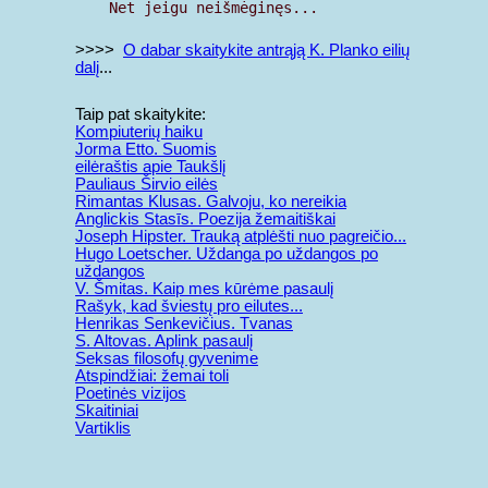
>>>>
O dabar skaitykite antrąją K. Planko eilių
dalį
...
Taip pat skaitykite:
Kompiuterių haiku
Jorma Etto. Suomis
eilėraštis apie Taukšlį
Pauliaus Širvio eilės
Rimantas Klusas. Galvoju, ko nereikia
Anglickis Stasīs. Poezija žemaitiškai
Joseph Hipster. Trauką atplėšti nuo pagreičio...
Hugo Loetscher. Uždanga po uždangos po
uždangos
V. Šmitas. Kaip mes kūrėme pasaulį
Rašyk, kad šviestų pro eilutes...
Henrikas Senkevičius. Tvanas
S. Altovas. Aplink pasaulį
Seksas filosofų gyvenime
Atspindžiai: žemai toli
Poetinės vizijos
Skaitiniai
Vartiklis