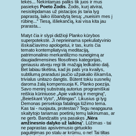
tekės... Nekintamas paliks tik juos ir mus
pasiekęs
Poeto Žodis
. Žodis, kurį atvirai,
nesislėpdamas už pistacijos jis taria lyg
paprastą, laiko išbandytą tiesą: „nueisim mes į
rūbinę...“ Tiesą, išliekančią, kai visa kita jau
prarasta...
Matyt čia ir slypi didžioji Planko kūrybos
superpotekstė. Ji neprieinama spekuliatyvinio
išskaičiavimo apologetui, ir tas, kuris čia
temato kontempliatyvią meditaciją,
patrimonalinio merkantilizmo nuneigimą ar
daugiadimensines filosofines kategorijas,
geriausiu atveju regi tik mažąją ledkalnio dalį.
Bet labiau tikėtina, kad jis pats yra kvailys,
subtilumą praradusi jaučio užpakalio iškamša,
trivialus unitazo dangtis. Būtent tokiu susnelių
daroma žalą kompensuoja K. Planko poezija.
Savo meninį substratą autorius programiškai
reiškia kūriniuose „Apie vaikiną ir merginą“,
„Beieškant Vyto“, „Mitingas“. Likusius gi lyg
Demonas persekioja fatalinga lūžimo tema.
Kas tai - nuojauta, protestas? Tegu neapgauna
skaitytojo tariamas poetinių temų laikinumas, ar
ne gerb. Bandzaitis yra pasakęs „
Nėra
amžinesnio dalyko už laikiną
“. Lūžimas - tai
ne paprastas apsivėmusio girtuoklio
pagulėjimas po stalu ar krūmu, o ne! Tai tiltas