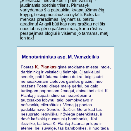
„Eilėraščiai nešvankūs ir prieš valdžią“ -
jaudinantis poetinis trileris. Pirmasyk
vartydamas šia patrauklią, kvapą užimančią
knygą, tiesiog nusilaužiau nykštį. Koks tai
menkas praradimas, lyginant su patirtu
atradimu! Ar gali būti kas nors gražiau nei šis
nuostabus gėrio pašlovinimas, kartu rūstus
perspėjimas blogiui ir visiems jo tarnams, matj
ich tak!
Menotyrininkas asp. M. Vamzdeikis
K. Plankas
Poetas
gimė atokiame mieste Intoje,
darbininkų ir valstiečių šeimoje. Jį auklėjusi
senelė, pati būdama kaimo dukra, taigi jautri
nenusakomam Lietuvos gamtos grožiui, nuo
mažens Poetui diegė meilę gėriui, be galo
turtingam paprastam žmogui, dainai bei eilei. K.
Planką ji supažindino su neaprėpiamu
tautosakos lobynu, taigi pamokydavo ir
nešvankių eilėraštukų. Vieną jų poetas
padeklamavo Seneliui Šalčiui. Gerai kad tas
nesuprato lietuviškai ir žviegė patenkintas, ir
davė kažkokių nusususių bambonkių. Kai
išsivilko, tai tėvai K. Planką žiauriai prilupo ir
atėmė, bei suvalgė, tas bambonkes, ir nuo tada