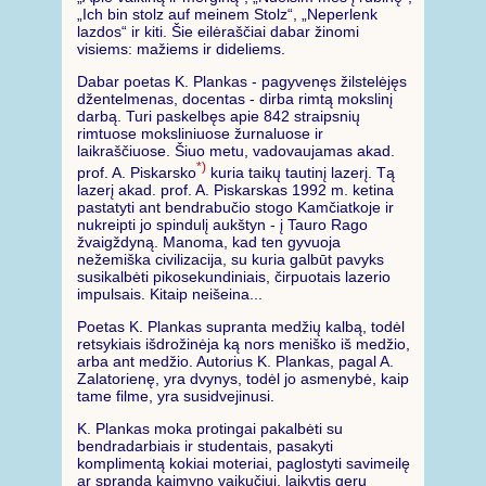
„Ich bin stolz auf meinem Stolz“, „Neperlenk
lazdos“ ir kiti. Šie eilėraščiai dabar žinomi
visiems: mažiems ir dideliems.
Dabar poetas K. Plankas - pagyvenęs žilstelėjęs
džentelmenas, docentas - dirba rimtą mokslinį
darbą. Turi paskelbęs apie 842 straipsnių
rimtuose moksliniuose žurnaluose ir
laikraščiuose. Šiuo metu, vadovaujamas akad.
*)
prof. A. Piskarsko
kuria taikų tautinį lazerį. Tą
lazerį akad. prof. A. Piskarskas 1992 m. ketina
pastatyti ant bendrabučio stogo Kamčiatkoje ir
nukreipti jo spindulį aukštyn - į Tauro Rago
žvaigždyną. Manoma, kad ten gyvuoja
nežemiška civilizacija, su kuria galbūt pavyks
susikalbėti pikosekundiniais, čirpuotais lazerio
impulsais. Kitaip neišeina...
Poetas K. Plankas supranta medžių kalbą, todėl
retsykiais išdrožinėja ką nors meniško iš medžio,
arba ant medžio. Autorius K. Plankas, pagal A.
Zalatorienę, yra dvynys, todėl jo asmenybė, kaip
tame filme, yra susidvejinusi.
K. Plankas moka protingai pakalbėti su
bendradarbiais ir studentais, pasakyti
komplimentą kokiai moteriai, paglostyti savimeilę
ar sprandą kaimyno vaikučiui, laikytis gerų