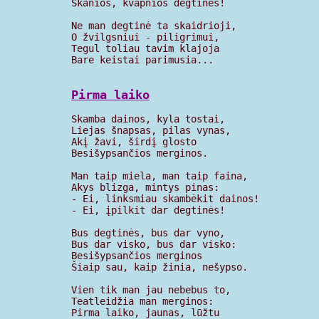
Skanios, kvapnios degtinės!

Ne man degtinė ta skaidrioji,

O žvilgsniui - piligrimui,

Tegul toliau tavim klajoja

Bare keistai parimusia...

Pirma laiko
Skamba dainos, kyla tostai,

Liejas šnapsas, pilas vynas,

Akį žavi, širdį glosto

Besišypsančios merginos.

Man taip miela, man taip faina,

Akys blizga, mintys pinas:

- Ei, linksmiau skambėkit dainos!

- Ei, įpilkit dar degtinės!

Bus degtinės, bus dar vyno,

Bus dar visko, bus dar visko:

Besišypsančios merginos

Šiaip sau, kaip žinia, nešypso.

Vien tik man jau nebebus to,

Teatleidžia man merginos:

Pirma laiko, jaunas, lūžtu
