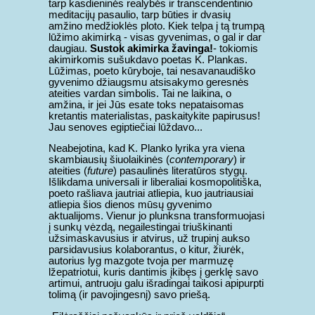
tarp kasdieninės realybės ir transcendentinio
meditacijų pasaulio, tarp būties ir dvasių
amžino medžioklės ploto. Kiek telpa į tą trumpą
lūžimo akimirką - visas gyvenimas, o gal ir dar
daugiau.
Sustok akimirka žavinga!
- tokiomis
akimirkomis sušukdavo poetas K. Plankas.
Lūžimas, poeto kūryboje, tai nesavanaudiško
gyvenimo džiaugsmu atsisakymo geresnės
ateities vardan simbolis. Tai ne laikina, o
amžina, ir jei Jūs esate toks nepataisomas
kretantis materialistas, paskaitykite papirusus!
Jau senoves egiptiečiai lūždavo...
Neabejotina, kad K. Planko lyrika yra viena
skambiausių šiuolaikinės (
contemporary
) ir
ateities (
future
) pasaulinės literatūros stygų.
Išlikdama universali ir liberaliai kosmopolitiška,
poeto rašliava jautriai atliepia, kuo jautriausiai
atliepia šios dienos mūsų gyvenimo
aktualijoms. Vienur jo plunksna transformuojasi
į sunkų vėzdą, negailestingai triuškinanti
užsimaskavusius ir atvirus, už trupinį aukso
parsidavusius kolaborantus, o kitur, žiurėk,
autorius lyg mazgote tvoja per marmuzę
lžepatriotui, kuris dantimis įkibęs į gerklę savo
artimui, antruoju galu išradingai taikosi apipurpti
tolimą (ir pavojingesnį) savo priešą.