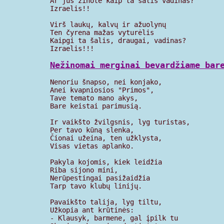
Ar jus žinote kaip ta šalis vadinas?

Izraelis!!

Virš laukų, kalvų ir ažuolynų

Ten čyrena mažas vyturėlis

Kaipgi ta šalis, draugai, vadinas?

Izraelis!!!

Nežinomai merginai bevardžiame bar
Nenoriu šnapso, nei konjako,

Anei kvapniosios "Primos",

Tave temato mano akys,

Bare keistai parimusią.

Ir vaikšto žvilgsnis, lyg turistas,

Per tavo kūną slenka,

Čionai užeina, ten užklysta,

Visas vietas aplanko.

Pakyla kojomis, kiek leidžia

Riba sijono mini,

Nerūpestingai pasižaidžia

Tarp tavo klubų linijų.

Pavaikšto talija, lyg tiltu,

Užkopia ant krūtinės:

- Klausyk, barmene, gal įpilk tu
