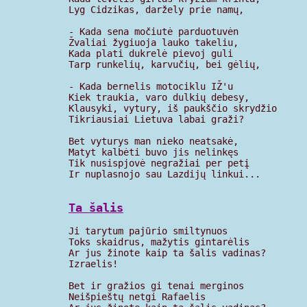
Lyg Cidzikas, daržely prie namų,

- Kada sena močiutė parduotuvėn

Žvaliai žygiuoja lauko takeliu,

Kada plati dukrelė pievoj guli

Tarp runkelių, karvučių, bei gėlių,

- Kada bernelis motociklu IŽ'u

Kiek traukia, varo dulkių debesy,

Klausyki, vytury, iš paukščio skrydžio

Tikriausiai Lietuva labai graži?

Bet vyturys man nieko neatsakė,

Matyt kalbėti buvo jis nelinkęs

Tik nusispjovė negražiai per petį

Ir nuplasnojo sau Lazdijų linkui...

Ta šalis
Ji tarytum pajūrio smiltynuos

Toks skaidrus, mažytis gintarėlis

Ar jus žinote kaip ta šalis vadinas?

Izraelis!

Bet ir gražios gi tenai merginos

Neišpieštų netgi Rafaelis
