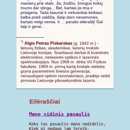
manierų prie stalo. Jis, žodžiu, žmogus kokių
mums dar stinga... Bet, kartais jis ima ir
prisigeria. Tada biauriai ir nešvankiai keikiasi,
kalba prieš valdžia, šiaip daro nesamones,
kartais netgi vemia. Ir ... parašo eilėraštį! Gal
taip ir gerai...
*)
Algis Petras Piskarskas
(g. 1942 m.) -
lietuvių fizikas, akademikas, lazerių mokslo
Lietuvoje kūrėjas. Svarbiausi darbai iš kvantinės
elektronikos, netiesinės optikos ir lazerinės
spektroskopijos. Nuo 1968 m. dirba VU Fizikos
fakultete. 1969 m. pirmą kartą kristale stebėta
gryna parametrinė šviesos generacija,
nenaudojant optinio rezonatoriaus, pradėjo veikti
pirmasis Lietuvoje pikosekundinis lazeris.
Eilėraščiai
Mano vidinis pasaulis
Koks tas pasaulis mano nedidelis,

Kiek gi nedaug jam tereik-
