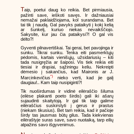
T
aip, poetui daug ko reikia. Bet pirmiausia,
pažinti save, ieškoti savęs. Ir dažniausiai
nemažai paklaidžiojama, kol surandama. Bet
tai tik į naudą. Gal pavyks pataikyti į kokį kelią
ar šunkelį, kuriuo niekas nevaikščiojo.
Sakysite, kur jau čia pataikysi?! O gal vis
dėlto?!
Gyventi pilnavertiškai. Tai gerai, bet pavojinga ir
sunku. Tikrai sunku. Tenka eiti pasmerktųjų
pėdomis, kartais vienišųjų, užsidariusių – kiti
tada nusigręžia ar šaiposi. Vis tiek reikia eiti
tiesiai ir drąsiai, sąžiningu keliu. Nekreipti
dėmesio į sakančius, kad Maironis ar J.
*)
Marcinkevičius
nieko verti, kad jie galį
daugiau!.. Kam taip nusipiginti?!
Tik nuoširdumas ir vidinė eilėraščio šiluma
(eilėse plakanti poeto širdis) gali iki ašarų
sujaudinti skaitytoją. Ir gal tik taip galime
eilėraščius suskirstyti į gerus ir prastus
(niekam tikusius). Bet tam reikia, kad ir pačioje
širdy tas jausmas būtų gilus. Tada kiekvienas
eilėraštyje suras save, savo nuotaiką, tarp eilių
atpažins savo išgyvenimus.