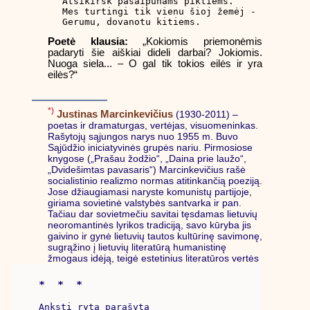
Atsikirsk pašaipūnams piktiems.

Mes turtingi tik vienu šioj žemėj -

Gerumu, dovanotu kitiems.
Poetė klausia:
„Kokiomis priemonėmis
padaryti šie aiškiai dideli darbai? Jokiomis.
Nuoga siela... – O gal tik tokios eilės ir yra
eilės?“
*)
Justinas Marcinkevičius
(1930-2011) –
poetas ir dramaturgas, vertėjas, visuomeninkas.
Rašytojų sąjungos narys nuo 1955 m. Buvo
Sąjūdžio iniciatyvinės grupės nariu. Pirmosiose
knygose („Prašau žodžio“, „Daina prie laužo“,
„Dvidešimtas pavasaris“) Marcinkevičius rašė
socialistinio realizmo normas atitinkančią poeziją.
Jose džiaugiamasi naryste komunistų partijoje,
giriama sovietinė valstybės santvarka ir pan.
Tačiau dar sovietmečiu savitai tęsdamas lietuvių
neoromantinės lyrikos tradiciją, savo kūryba jis
gaivino ir gynė lietuvių tautos kultūrinę savimonę,
sugrąžino į lietuvių literatūrą humanistinę
žmogaus idėją, teigė estetinius literatūros vertės
*  *  *
Anksti rytą parašyta
