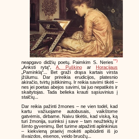
**)
neapgavo didžių poetų. Paimkim S. Neries
„Anksti rytą“,
A. Puškino
ar
Horacijaus
„Paminklą“... Bet graži drąsa kartais virsta
įžūlumu. Dar prireikia erudicijos, platesnio
akiračio, tvirtų įsitikinimų. Ir reikia savimi tikėti –
nes jei poetas abejos savimi, tai juo nepatikės ir
skaitytojas. Tada belieka krauti sąsiuvinius į
stalčių...
Dar reikia pažinti žmones – ne vien todėl, kad
kartu važiuojame autobusais, vaikštome
gatvėmis, dirbame. Naivu tikėtis, kad viską, ką
turi žmonija, surinksi į save – tam neužtektų ir
šimto gyvenimų. Bet turime atpažinti aplinkinius
– kiekvieną praeivį mokėti apibūdinti iš jo
išvaizdos, eisenos, veido bruožų...