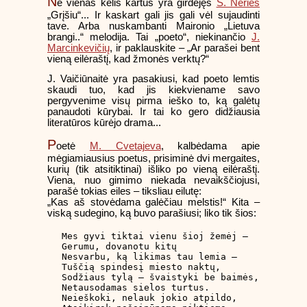
N
e vienas kelis kartus yra girdėjęs
S. Nėries
„Grįšiu“... Ir kaskart gali jis gali vėl sujaudinti
tave. Arba nuskambanti Maironio „Lietuva
brangi..“ melodija. Tai „poeto“, niekinančio
J.
Marcinkevičių
, ir paklauskite – „Ar parašei bent
vieną eilėraštį, kad žmonės verktų?“
J. Vaičiūnaitė yra pasakiusi, kad poeto lemtis
skaudi tuo, kad jis kiekviename savo
pergyvenime visų pirma ieško to, ką galėtų
panaudoti kūrybai. Ir tai ko gero didžiausia
literatūros kūrėjo drama...
P
oetė
M. Cvetajeva
, kalbėdama apie
mėgiamiausius poetus, prisiminė dvi mergaites,
kurių (tik atsitiktinai) išliko po vieną eilėraštį.
Viena, nuo gimimo niekada nevaikščiojusi,
parašė tokias eiles – tiksliau eilutę:
„Kas aš stovėdama galėčiau melstis!“ Kita –
viską sudegino, ką buvo parašiusi; liko tik šios:
Mes gyvi tiktai vienu šioj žemėj –

Gerumu, dovanotu kitų

Nesvarbu, ką likimas tau lemia –

Tuščią spindesį miesto naktų,

Sodžiaus tylą – švaistyki be baimės,

Netausodamas sielos turtus.

Neieškoki, nelauk jokio atpildo,
