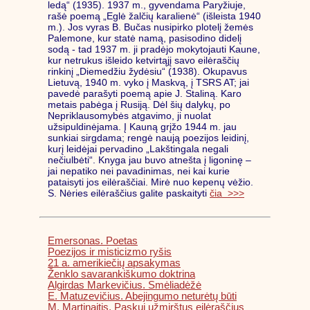
ledą“ (1935). 1937 m., gyvendama Paryžiuje,
rašė poemą „Eglė žalčių karalienė“ (išleista 1940
m.). Jos vyras B. Bučas nusipirko plotelį žemės
Palemone, kur statė namą, pasisodino didelį
sodą - tad 1937 m. ji pradėjo mokytojauti Kaune,
kur netrukus išleido ketvirtąjį savo eilėraščių
rinkinį „Diemedžiu žydėsiu“ (1938). Okupavus
Lietuvą, 1940 m. vyko į Maskvą, į TSRS AT; jai
pavedė parašyti poemą apie J. Staliną. Karo
metais pabėga į Rusiją. Dėl šių dalykų, po
Nepriklausomybės atgavimo, ji nuolat
užsipuldinėjama. Į Kauną grįžo 1944 m. jau
sunkiai sirgdama; rengė naują poezijos leidinį,
kurį leidėjai pervadino „Lakštingala negali
nečiulbėti“. Knyga jau buvo atnešta į ligoninę –
jai nepatiko nei pavadinimas, nei kai kurie
pataisyti jos eilėraščiai. Mirė nuo kepenų vėžio.
S. Nėries eilėraščius galite paskaityti
čia >>>
Emersonas. Poetas
Poezijos ir misticizmo ryšis
21 a. amerikiečių apsakymas
Ženklo savarankiškumo doktrina
Algirdas Markevičius. Smėliadėžė
E. Matuzevičius. Abejingumo neturėtų būti
M. Martinaitis. Paskui užmirštus eilėraščius