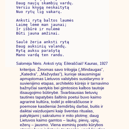
Daug naujų skambių vardų.

Versiu knygą neskaitytą

Nuo rytų lig vakarų.

Anksti rytą baltos laumės

Laimę lėmė man jaunai;

Ir išbūrė ir nulėmė

Būti jauna amžinai.

Saulė žeria anksti rytą

Daug auksinių valandų.

Rytą auksu parašytą

Mano vardą ten randu.

Salomėja Nėris. Anksti rytą: Eilėraščiai// Kaunas, 1927
kriterijus. Žinomas savo trilogija („Mindaugas“,
„Katedra“, „Mažvydas“), kurioje skausmingai
apmąstomas Lietuvos valstybės susidarymo ir
suvienijimo etapas, architekto kūrėjo ir tarnavimo
bažnyčiai santykis bei gimtosios kalbos tautoje
išsaugojimo būtinybė. Svarbiausias lietuvių
tautinės tapatybės šaltinis poetui buvo kaimo
agrarinė kultūra, todėl jo eilėraščiuose ir
poemose kasdieniai žemdirbių darbai, buitis ir
daiktai vaizduojami kaip šventas ritualas,
pakylėjami į sakralumo ir mito plotmę; daug
Lietuvos kaimo gamtos – laukų, pievų, upių,
ežerų – jausmo. Viena esminių poeto kūrybos