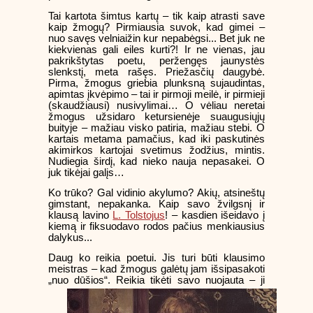
Tai kartota šimtus kartų – tik kaip atrasti save
kaip žmogų? Pirmiausia suvok, kad gimei –
nuo savęs velniaižin kur nepabėgsi... Bet juk ne
kiekvienas gali eiles kurti?! Ir ne vienas, jau
pakrikštytas poetu, peržengęs jaunystės
slenkstį, meta rašęs. Priežasčių daugybė.
Pirma, žmogus griebia plunksną sujaudintas,
apimtas įkvėpimo – tai ir pirmoji meilė, ir pirmieji
(skaudžiausi) nusivylimai… O vėliau neretai
žmogus užsidaro ketursienėje suaugusiųjų
buityje – mažiau visko patiria, mažiau stebi. O
kartais metama pamačius, kad iki paskutinės
akimirkos kartojai svetimus žodžius, mintis.
Nudiegia širdį, kad nieko nauja nepasakei. O
juk tikėjai galįs…
Ko trūko? Gal vidinio akylumo? Akių, atsineštų
gimstant, nepakanka. Kaip savo žvilgsnį ir
klausą lavino
L. Tolstojus
! – kasdien išeidavo į
kiemą ir fiksuodavo rodos pačius menkiausius
dalykus...
Daug ko reikia poetui. Jis turi būti klausimo
meistras – kad žmogus galėtų jam išsipasakoti
„nuo dūšios“.
Reikia tikėti savo nuojauta – ji