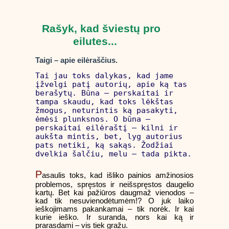
Rašyk, kad šviestų pro
eilutes...
Taigi – apie eilėraščius.
Tai jau toks dalykas, kad jame
įžvelgi patį autorių, apie ką tas
berašytų. Būna – perskaitai ir
tampa skaudu, kad toks lėkštas
žmogus, neturintis ką pasakyti,
ėmėsi plunksnos. O būna –
perskaitai eilėraštį – kilni ir
aukšta mintis, bet, lyg autorius
pats netiki, ką sakąs. Žodžiai
dvelkia šalčiu, melu – tada pikta.
P
asaulis toks, kad išliko painios amžinosios
problemos, spręstos ir neišspręstos daugelio
kartų. Bet kai pažiūros daugmaž vienodos –
kad tik nesuvienodėtumėm!? O juk laiko
ieškojimams pakankamai – tik norėk. Ir kai
kurie ieško. Ir suranda, nors kai ką ir
prarasdami – vis tiek gražu.