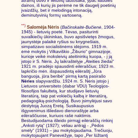
atramų buvo ir lietuvių tautosaka, ypač liaudies
dainos, iš kurių jis perėmė ne tik daugelį poetinių
įvaizdžių, bet ir melodingą intonaciją,
deminutyvinių formų vartoseną.
**)
Salomėja Nėris
(
Bačinskaitė-Bučienė
, 1904-
1945) - lietuvių poetė. Tėvas, pasiturinti
suvalkiečių ūkininkas, buvo apsišvietęs žmogus,
jaunystėje palaikė ryšius su knygnešiais,
simpatizavo socialistinėms idėjoms. 1919 m.
ėmė mokytis į Vilkaviškio „Žiburio“ gimnazijoje,
kurioje veikė moksleivių ateitininkų kuopa, - į ją
įstojo ir S. Nėris. Jų laikraštėlyje „Ateities žiedai“
1921 m. pradėjo spausdinti eilėraščius; 1923 m.
lapkričio mėn. išspausdintą eilėraštį „Jūra
banguoja, jūra beribė“ pirmą kartą pasirašo
Nėries
slapyvardžiu. 1924 m. S. Nėris įstojo į
Lietuvos universiteto (dabar VDU) Teologijos-
filosofijos fakultetą, kur studijavo lietuvių
literatūrą, taip pat vokiečių kalbą ir literatūrą,
pedagogiką-psichologiją. Buvo įsimylėjusi savo
dėstytoją Juozą Eretą. Susikaupusius
išgyvenimus išliedavo dienoraštyje arba
eilėraščiuose, kuriuos rašė naktimis.
Bestudijuodama išleido pirmąjį eilėraščių rinkinį
„Anksti rytą“ (1927); vėliau antrąjį - „Pėdos
smėly“ (1931) – jau mokytojaudama. Trečiuoju,
mokytojaujant Panevėžyje, tapo „Per lūžtantį