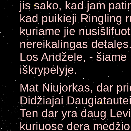
jis sako, kad jam pat
kad puikieji Ringling r
kuriame jie nusišlifu
nereikalingas detales
Los Andžele, - šiam
iškrypėlyje.
Mat Niujorkas, dar pr
Didžiajai Daugiatautei,
Ten dar yra daug Levit
kuriuose dera medžio 