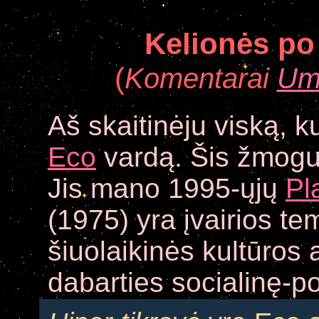
Kelionės po
(
Komentarai
Um
Aš skaitinėju viską, k
Eco
vardą. Šis žmogu
Jis mano 1995-ųjų
Pl
(1975) yra įvairios te
šiuolaikinės kultūros 
dabarties socialinę-pol