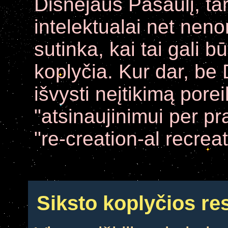
Disnėjaus Pasaulį, ta
intelektualai net nenori
sutinka, kai tai gali b
koplyčia. Kur dar, be
išvysti neįtikimą pore
"atsinaujinimui per p
"re-creation-al recreat
Siksto koplyčios re