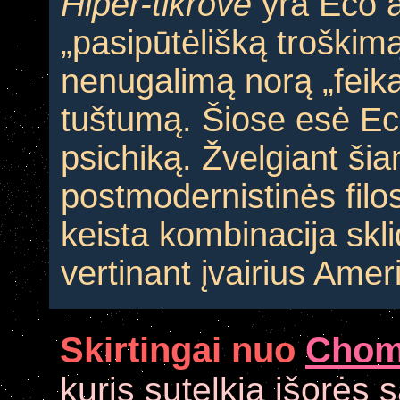
Hiper-tikrovė
yra Eco al
„pasipūtėlišką troškim
nenugalimą norą „feikai
tuštumą. Šiose esė Ec
psichiką. Žvelgiant šia
postmodernistinės filos
keista kombinacija skl
vertinant įvairius Ameri
Skirtingai nuo
Chom
kuris sutelkia išorės 