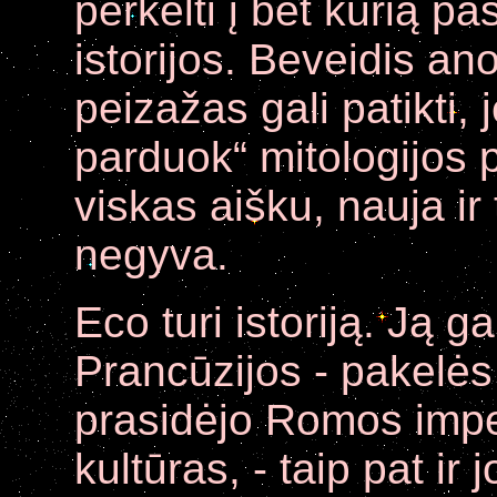
perkelti į bet kurią pa
istorijos. Beveidis an
peizažas gali patikti, j
parduok“ mitologijos 
viskas aišku, nauja ir t
negyva.
Eco turi istoriją. Ją ga
Prancūzijos - pakelės
prasidėjo Romos imper
kultūras, - taip pat ir