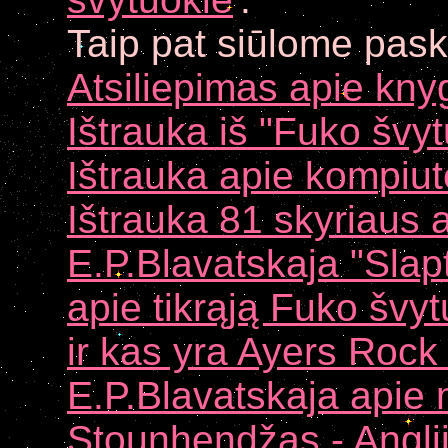
Taip
pat siūlome paska
Atsiliepimas apie kny
Ištrauka iš "Fuko švy
Ištrauka apie kompiut
Ištrauka 81 skyriaus 
E.P.Blavatskaja "Slapt
apie tikrąją Fuko švy
ir kas yra Ayers Rock
E.P.Blavatskaja apie 
Stounhendžas - Anglij