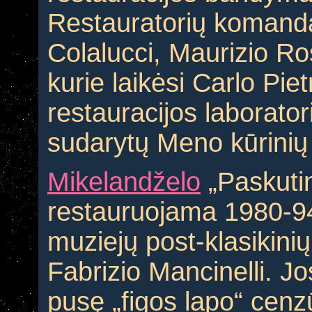
Restauratorių komandą
Colalucci, Maurizio Ross
kurie laikėsi Carlo Pie
restauracijos laborator
sudarytų Meno kūrinių r
Mikelandželo
„Paskutin
restauruojama 1980-94 
muziejų post-klasikinių
Fabrizio Mancinelli. J
pusę „figos lapo“ cenz