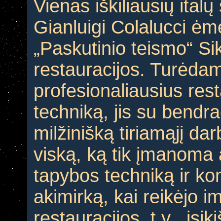
Vienas iškiliausių ital
Gianluigi Colalucci ė
„Paskutinio teismo“ Si
restauracijos. Turėda
profesionaliausius rest
techniką, jis su bendra
milžinišką tiriamąjį da
viską, ką tik įmanoma 
tapybos techniką ir kon
akimirką, kai reikėjo i
restauracijos, t.y. „įsi