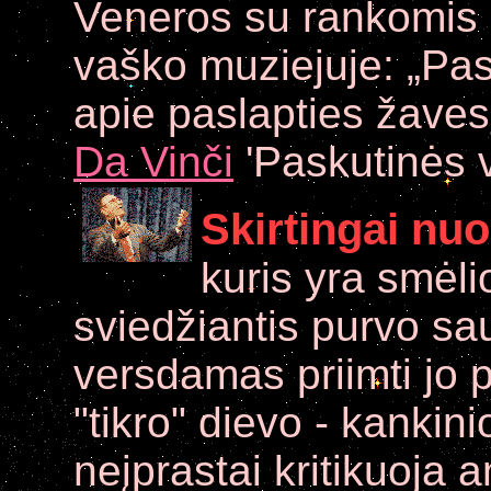
Veneros su rankomis ko
vaško muziejuje: „Pa
apie paslapties žavesį
Da Vinči
'Paskutinės v
Skirtingai nu
kuris yra smėl
sviedžiantis purvo sa
versdamas priimti jo
"tikro" dievo - kankini
neįprastai kritikuoja 