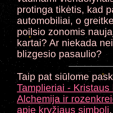
protinga tikėtis, kad 
automobiliai, o greitk
poilsio zonomis naujaj
kartai? Ar niekada ne
blizgesio pasaulio?
Taip
pat siūlome paska
Tamplieriai - Kristaus 
Alchemija ir rozenkrei
apie kryžiaus simbolį
,