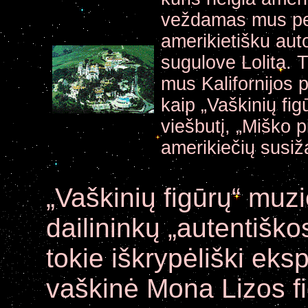
veždamas mus per 
amerikietišku aut
sugulove Lolita. 
mus Kalifornijos 
kaip „Vaškinių fig
viešbutį, „Miško p
amerikiečių susiža
„Vaškinių figūrų“ muzi
dailininkų „autentiškos
tokie iškrypėliški eks
vaškinė Mona Lizos fi