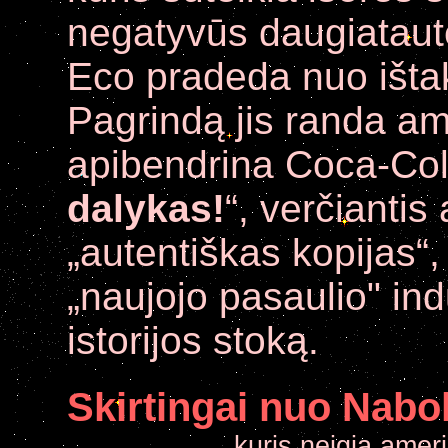
negatyvūs daugiatautė
Eco pradeda nuo ištak
Pagrindą jis randa am
apibendrina Coca-Cola
dalykas!
“, verčiantis
„autentiškas kopijas“,
„naujojo pasaulio" ind
istorijos stoką.
Skirtingai nuo Nab
kuris neigia amer