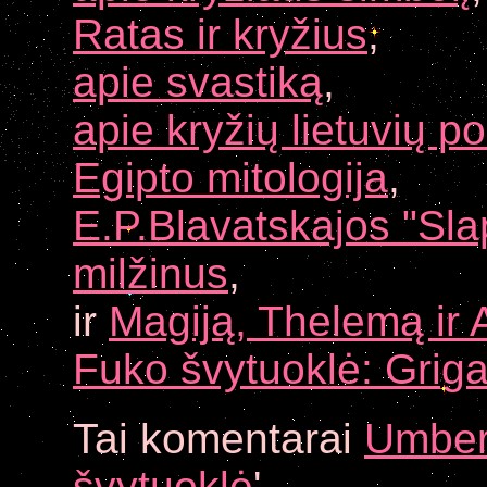
Ratas ir kryžius
,
apie svastiką
,
apie kryžių lietuvių po
Egipto mitologija
,
E.P.Blavatskajos "Slap
milžinus
,
ir
Magiją, Thelemą ir Al
Fuko švytuoklė: Griga
Tai komentarai
Umber
švytuoklė
'.