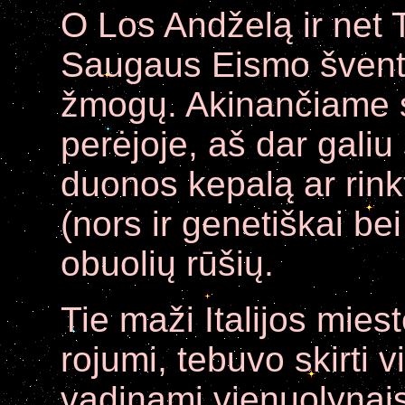
O Los Andželą ir net
Saugaus Eismo šventy
žmogų. Akinančiame s
perėjoje, aš dar galiu
duonos kepalą ar rinkt
(nors ir genetiškai be
obuolių rūšių.
Tie maži Italijos miest
rojumi, tebuvo skirti v
vadinami vienuolynais