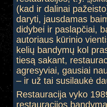
(kad ir dalinai pažeisto)
daryti, jausdamas baim
didybei ir paslapčiai, 
autoriaus kūrinio vient
kelių bandymų kol prasi
tiesą sakant, restaura
agresyviai, gausiai na
– ir už tai susilaukė da
Restauracija vyko 198
restauracijos bandyma