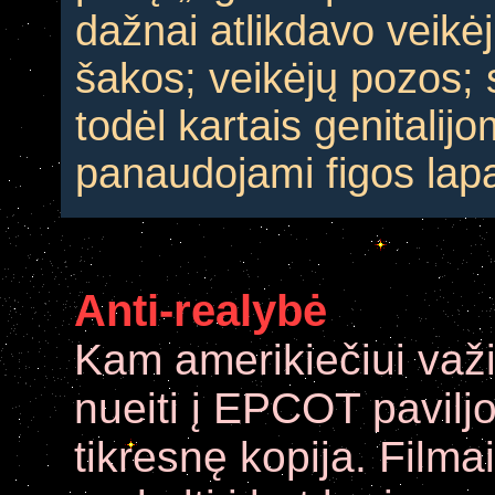
dažnai atlikdavo veikė
šakos; veikėjų pozos; s
todėl kartais genitalij
panaudojami figos lapa
Anti-realybė
Kam amerikiečiui važiu
nueiti į EPCOT paviljo
tikresnę kopija. Filmai,