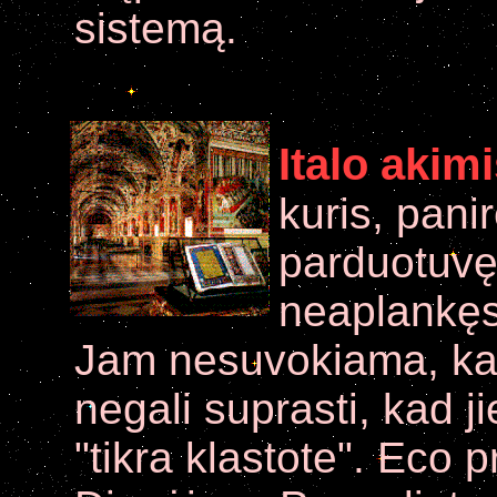
sistemą.
Italo akim
kuris, panirę
parduotuvę
neaplankęs
Jam nesuvokiama, kad
negali suprasti, kad ji
"tikra klastote". Eco 