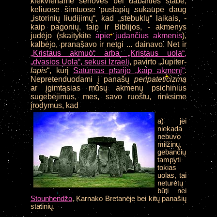
kiekviename senovės bei dabarties stabe,
keliuose šimtuose puslapių sukaupė daug
„istorinių liudijimų“, kad „stebuklų“ laikais, -
kaip pagonių, taip ir Biblijos, - akmenys
judėjo (skaitykite
apie judančius akmenis
),
kalbėjo, pranašavo ir netgi ... dainavo.
Net
ir
„Kristaus akmuo“ arba „Kristaus uola“,
„dvasios Uola“, sekusi Izraelį
, pavirto „Jupiter-
lapis
“, kurį
Saturnas prarijo „kaip akmenį“
.
Nepretenduodami į panašų
peripateticizmą
ar įgimtąsias mūsų akmenų psichinius
sugebėjimus, mes, savo ruoštu, rinksime
įrodymus, kad
a) jei
niekada
nebuvo
milžinų,
gebančių
tampyti
tokias
uolas, tai
neturėtų
būti nei
Stounhendžo
, Karnako Bretanėje bei kitų panašių
statinių.