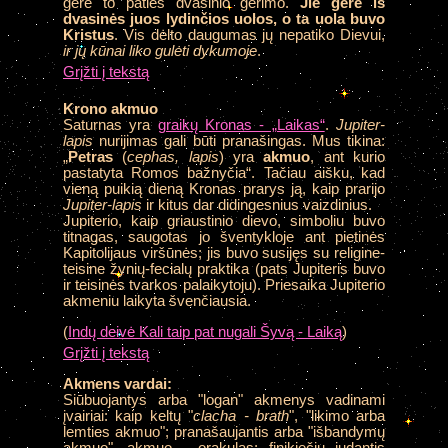
gėrė to paties dvasinio gėrimo.
Jie gėrė iš
dvasinės juos lydinčios uolos, o ta uola buvo
Kristus
. Vis dėlto daugumas jų nepatiko Dievui,
ir jų kūnai liko gulėti dykumoje
.
Grįžti į tekstą
Krono akmuo
Saturnas yra
graikų Kronas - „Laikas“
.
Jupiter-
lapis
nurijimas gali būti pranašingas. Mus tikina:
„
Petras
(
cephas, lapis
) yra
akmuo
, ant kurio
pastatyta Romos bažnyčia“. Tačiau aišku, kad
vieną puikią dieną Kronas prarys ją, kaip prarijo
Jupiter-lapis
ir kitus dar didingesnius vaizdinius.
Jupiterio, kaip griaustinio dievo, simboliu buvo
titnagas, saugotas jo šventykloje ant pietinės
Kapitolijaus viršūnės; jis buvo susijęs su religine-
teisine žynių-fecialų praktika (pats Jupiteris buvo
ir teisinės tvarkos palaikytoju). Priesaika Jupiterio
akmeniu laikyta švenčiausia.
(
Indų deivė Kali taip pat nugali Šyvą - Laiką
)
Grįžti į tekstą
Akmens vardai:
Siūbuojantys arba "logan" akmenys vadinami
įvairiai: kaip keltų "
clacha - brath
", "likimo arba
lemties akmuo"; pranašaujantis arba "išbandymų