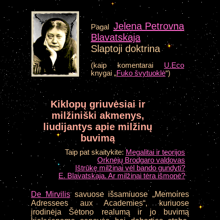
Jelena Petrovna
Pagal
Blavatskaja
Slaptoji doktrina
(kaip komentarai
U.Eco
knygai „
Fuko švytuoklė
“)
Kiklopų griuvėsiai ir
milžiniški akmenys,
liudijantys apie milžinų
buvimą
Taip pat skaitykite:
Megalitai ir teorijos
Orknėjų Brodgaro valdovas
Ištrūkę milžinai vėl bando gundyti?
E. Blavatskaja. Ar milžinai tėra išmonė?
De Mirvilis
savuose išsamiuose „Memoires
Adressees aux Academies“, kuriuose
įrodinėja Šėtono realumą ir jo buvimą