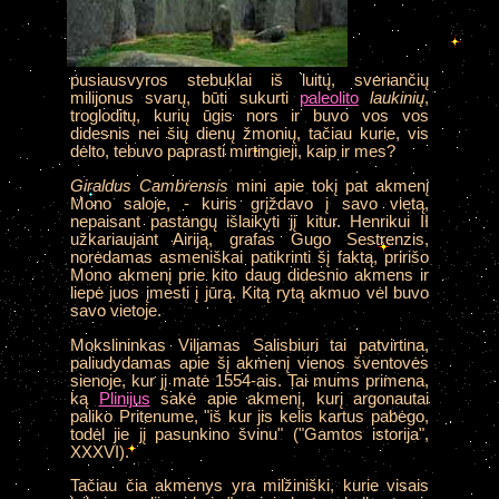
pusiausvyros stebuklai iš luitų, sveriančių
milijonus svarų, būti sukurti
paleolito
laukinių
,
trogloditų, kurių ūgis nors ir buvo vos vos
didesnis nei šių dienų žmonių, tačiau kurie, vis
dėlto, tebuvo paprasti mirtingieji, kaip ir mes?
Giraldus Cambrensis
mini apie tokį pat akmenį
Mono saloje, - kuris grįždavo į savo vietą,
nepaisant pastangų išlaikyti jį kitur. Henrikui II
užkariaujant Airiją, grafas Gugo Sestrenzis,
norėdamas asmeniškai patikrinti šį faktą, pririšo
Mono akmenį prie kito daug didesnio akmens ir
liepė juos įmesti į jūrą. Kitą rytą akmuo vėl buvo
savo vietoje.
Mokslininkas Viljamas Salisbiuri tai patvirtina,
paliudydamas apie šį akmenį vienos šventovės
sienoje, kur jį matė 1554-ais. Tai mums primena,
ką
Plinijus
sakė apie akmenį, kurį argonautai
paliko Pritenume, "iš kur jis kelis kartus pabėgo,
todėl jie jį pasunkino švinu" ("Gamtos istorija",
XXXVI).
Tačiau čia akmenys yra milžiniški, kurie visais