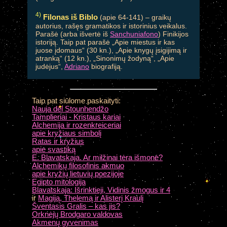
4)
Filonas iš Biblo
(apie 64-141) – graikų
autorius, rašęs gramatikos ir istorinius veikalus.
Parašė (arba išvertė iš
Sanchuniafono
) Finikijos
istoriją. Taip pat parašė „Apie miestus ir kas
juose įdomaus“ (30 kn.), „Apie knygų įsigijimą ir
atranką“ (12 kn.), „Sinonimų žodyną“, „Apie
judėjus“,
Adriano
biografiją.
Taip
pat siūlome paskaityti:
Nauja dėl Stounhendžo
Tamplieriai - Kristaus kariai
Alchemija ir rozenkreiceriai
apie kryžiaus simbolį
Ratas ir kryžius
apie svastiką
E. Blavatskaja. Ar milžinai tėra išmonė?
Alchemikų filosofinis akmuo
apie kryžių lietuvių poezijoje
Egipto mitologija
Blavatskaja: Išrinktieji, Vidinis žmogus ir 4
ir
Magiją, Thelemą ir Alisterį Kraulį
Šventasis Gralis – kas jis?
Orknėjų Brodgaro valdovas
Akmenų gyvenimas