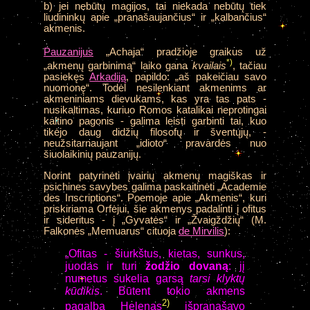
b) jei nebūtų magijos, tai niekada nebūtų tiek
liudininkų apie „pranašaujančius“ ir „kalbančius“
akmenis.
Pauzanijus
„Achaja“ pradžioje graikus už
*)
„akmenų garbinimą“ laiko gana
kvailais
, tačiau
pasiekęs
Arkadiją
, papildo: „aš pakeičiau savo
nuomonę“. Todėl nesilenkiant akmenims ar
akmeniniams dievukams, kas yra tas pats -
nusikaltimas, kuriuo Romos katalikai neprotingai
kaltino pagonis - galima leisti garbinti tai, kuo
tikėjo daug didžių filosofų ir šventųjų, -
neužsitarnaujant „idioto“ pravardės nuo
šiuolaikinių pauzanijų.
Norint patyrinėti įvairių akmenų magiškas ir
psichines savybes galima paskaitinėti „Academie
des Inscriptions“. Poemoje apie „Akmenis“, kuri
priskiriama Orfėjui, šie akmenys padalinti į ofitus
ir sideritus - į „Gyvatės“ ir „Žvaigždžių“ (M.
Falkonės „Memuarus“ cituoja
de Mirvilis
):
„Ofitas - šiurkštus, kietas, sunkus,
juodas ir turi
žodžio dovaną
: jį
numetus sukelia garsą
tarsi klyktų
kūdikis
. Būtent tokio akmens
2)
pagalba Helenas
išpranašavo