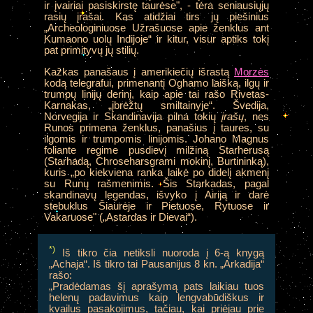
ir įvairiai pasiskirstę taurėse", - tėra seniausiųjų
rasių įrašai. Kas atidžiai tirs jų piešinius
„Archeologiniuose Užrašuose apie ženklus ant
Kumaono uolų Indijoje“ ir kitur, visur aptiks tokį
pat primityvų jų stilių.
Kažkas panašaus į amerikiečių išrastą
Morzės
kodą telegrafui, primenantį Oghamo laišką, ilgų ir
trumpų linijų derinį, kaip apie tai rašo Rivetas-
Karnakas, „įbrėžtų smiltainyje“. Švedija,
Norvegija ir Skandinavija pilna tokių
įrašų
, nes
Runos primena ženklus, panašius į taures, su
ilgomis ir trumpomis linijomis. Johano Magnus
foliante regime pusdievį milžiną Starherusą
(Starhadą, Chroseharsgrami mokinį, Burtininką),
kuris „po kiekviena ranka laikė po didelį akmenį
su Runų rašmenimis. Šis Starkadas, pagal
skandinavų legendas, išvyko į Airiją ir darė
stebuklus Šiaurėje ir Pietuose, Rytuose ir
Vakaruose" („Astardas ir Dievai“).
*)
Iš tikro čia netiksli nuoroda į 6-ą knygą
„Achaja“. Iš tikro tai Pausanijus 8 kn. „Arkadija“
rašo:
„Pradėdamas šį aprašymą pats laikiau tuos
helenų padavimus kaip lengvabūdiškus ir
kvailus pasakojimus, tačiau, kai priėjau prie