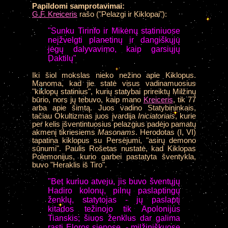
Papildomi samprotavimai:
G.F. Kreiceris
rašo ("Pelazgi ir Kiklopai"):
"Sunku Tirinfo ir Mikėnų statiniuose
neįžvelgti planetinų ir dangiškųjų
jėgų dalyvavimo, kaip garsiųjų
Daktilų"
Iki šiol mokslas nieko nežino apie Kiklopus.
Manoma, kad jie statė visus vadinamuosius
"kiklopų statinius", kurių statybai prireiktų Milžinų
būrio, nors jų tebuvo, kaip mano
Kreiceris
, tik 77
arba apie šimtą. Juos vadino Statybininkais,
tačiau Okultizmas juos įvardija
Iniciatoriais
, kurie
per kelis įšventintuosius pelazgius padėjo pamatų
akmenį tikriesiems
Masonams
. Herodotas (I, VI)
tapatina kiklopus su Persėjumi, "asirų demono
sūnumi". Paulis Rošetas nustatė, kad Kiklopas
Polemonijus, kurio garbei pastatyta šventykla,
buvo "Heraklis iš Tiro".
"Bet kuriuo atveju, jis buvo šventųjų
Hadiro kolonų, pilnų paslaptingų
ženklų, statytojas - jų paslaptį
kitados težinojo tik Apolonijus
Tianskis; šiuos ženklus dar galima
rasti Eloros sienose, - milžiniškuose