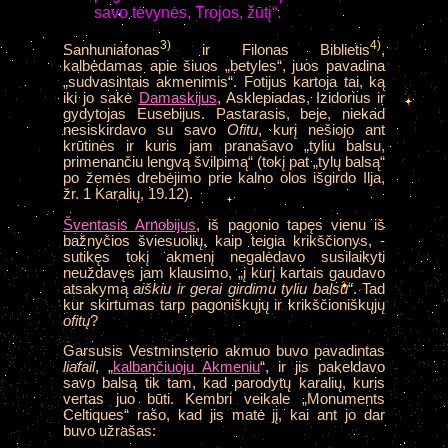
savo tėvynės, Trojos, žūtį“.
3)
4)
Sanhuniafonas
ir Filonas Biblietis
,
kalbėdamas apie šiuos „betyles“, juos pavadina
„sudvasintais akmenimis“. Fotijus kartoja tai, ką
iki jo sakė
Damaskijus
, Asklepiadas, Izidorius ir
gydytojas Eusebijus. Pastarasis, beje, niekad
nesiskirdavo su savo
Ofitu
, kurį nešiojo ant
krūtinės ir kuris jam pranašavo „tyliu balsu,
primenančiu lengvą švilpimą“ (tokį pat „tylų balsą“
po žemės drebėjimo prie kalno olos išgirdo Ilja,
žr. 1 Karalių, 19.12).
Šventasis Arnobijus
, iš pagonio tapęs vienu iš
bažnyčios šviesuolių, kaip teigia krikščionys, -
sutikęs tokį akmenį negalėdavo susilaikyti
neuždavęs jam klausimo, „į kurį kartais gaudavo
atsakymą
aiškiu ir gerai girdimu tyliu balsu
“. Tad
kur skirtumas tarp pagoniškųjų ir krikščioniškųjų
ofitų
?
Garsusis
Vestminsterio akmuo buvo pavadintas
liafail
, „
kalbančiuoju Akmeniu
“, ir jis pakeldavo
savo balsą tik tam, kad parodytų karalių, kuris
vertas juo būti. Kembri veikale „Monuments
Celtiques“ rašo, kad jis matė jį, kai ant jo dar
buvo užrašas: