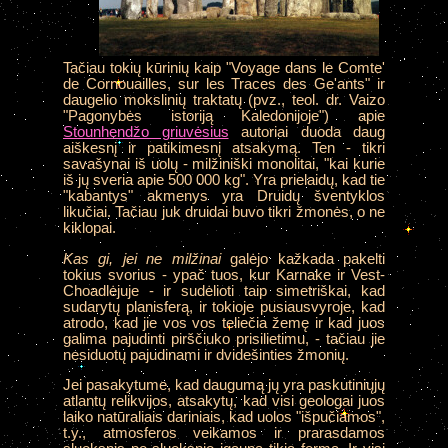
Tačiau tokių kūrinių kaip "Voyage dans le Comte'
de Cornouailles, sur les Traces des Ge'ants" ir
daugelio mokslinių traktatų (pvz., teol. dr. Vaizo
"Pagonybės istoriją Kaledonijoje") apie
Stounhendžo griuvėsius
autoriai duoda daug
aiškesnį ir patikimesnį atsakymą. Ten - tikri
savašynai iš uolų - milžiniški monolitai, "kai kurie
iš jų sveria apie 500 000 kg". Yra prielaidų, kad tie
"kabantys" akmenys yra Druidų šventyklos
likučiai. Tačiau juk druidai buvo tikri žmonės, o ne
kiklopai.
Kas gi, jei ne milžinai
galėjo kažkada pakelti
tokius svorius - ypač tuos, kur Karnake ir Vest-
Choadlėjuje - ir sudėlioti taip simetriškai, kad
sudarytų planisferą, ir tokioje pusiausvyroje, kad
atrodo, kad jie vos vos teliečia žemę ir kad juos
galima pajudinti pirščiuko prisilietimu, - tačiau jie
nesiduotų pajudinami ir dvidešinties žmonių.
Jei pasakytume, kad daugumą jų yra paskutiniųjų
atlantų relikvijos, atsakytų, kad visi geologai juos
laiko natūraliais dariniais, kad uolos "išpučiamos",
t.y., atmosferos veikamos ir prarasdamos