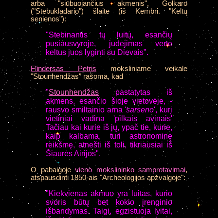
arba "siūbuojančius akmenis", Golkaro
("Stebukladario") šlaite (iš Kembri. "Keltų
senienos"):
"Stebinantis tų luitų, esančių
pusiausvyroje, judėjimas vertė
keltus juos lyginti su Dievais".
Flindersas Petris
moksliniame veikale
"Stounhendžas" rašoma, kad
"
Stounhendžas
pastatytas iš
akmens, esančio šioje vietovėje, -
rausvo smiltainio arna '
sarseno
', kurį
vietiniai vadina 'pilkais avinais'
Tačiau kai kurie iš jų, ypač tie, kurie,
kaip kalbama, turi astronominę
reikšmę, atnešti iš toli, tikriausiai iš
Šiaurės Airijos".
O
pabaigoje
vieno mokslininko samprotavimai
,
atspausdinti 1850-ais "Archeologijos apžvalgoje":
"Kiekvienas akmuo yra luitas, kurio
svoris būtų bet kokio įrenginio
išbandymas. Taigi, egzistuoja lyitai,