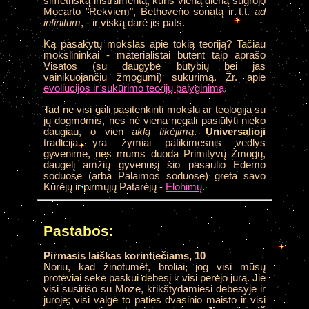
simetrišką instrumentą, kuris vieną dieną sugrojo
Mocarto "Rekviem", Bethoveno sonatą ir t.t.
ad
infinitum
, - ir viską darė jis pats.
Ką pasakytų mokslas apie tokią teoriją? Tačiau
mokslininkai - materialistai būtent taip aprašo
Visatos (su daugybe būtybių bei jas
vainikuojančiu žmogumi) sukūrimą. Žr. apie
evoliucijos ir sukūrimo teorijų palyginimą
.
Tad ne visi gali pasitenkinti mokslu ar teologija su
jų dogmomis, nes nė viena negali pasiūlyti nieko
daugiau, o vien
aklą tikėjimą
.
Universalioji
tradicija yra žymiai patikimesnis vedlys
gyvenime, nes mums duoda Primityvų Žmogų,
daugelį amžių gyvenusį šio pasaulio Edemo
soduose (arba Palaimos soduose) greta savo
Kūrėjų ir pirmųjų Patarėjų -
Elohimų
.
Pastabos:
Pirmasis laiškas korintiečiams, 10
Noriu, kad žinotumėt, broliai, jog visi mūsų
protėviai sekė paskui debesį ir visi perėjo jūrą. Jie
visi susirišo su Moze, krikštydamiesi debesyje ir
jūroje; visi valgė to paties dvasinio maisto ir visi