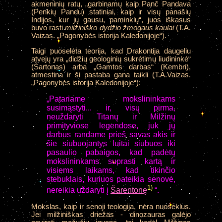
akmeninių ratų, „garbinamų kaip Panč Pandava
(Penkių Pandu) statiniai, kaip ir visų panašių
Indijos, kur jų gausu, paminklų“, juos iškasus
buvo rasti
milžiniško dydžio žmogaus kaulai
(T.A.
Vaizas. „Pagonybės istorija Kaledonijoje“).
Taigi puoselėta teorija, kad Drakontija daugeliu
atvejų yra „didžių geologinių sukrėtimų liudininkė“
(Šartonas) arba „Gamtos darbas“ (Kembri),
atmestina ir ši pastaba gana taikli (T.A.Vaizas.
„Pagonybės istorija Kaledonijoje“):
„Patariame mokslininkams
susimąstyti... ir, visų pirma,
neuždaryti Titanų ir Milžinų
primityviose legendose, juk jų
darbus randame prieš savas akis ir
šie siūbuojantys luitai siūbuos iki
pasaulio pabaigos, kad padėtų
mokslininkams suprasti kartą ir
visiems laikams, kad tikinčio
stebuklais, kuriuos pateikia senovė,
1)
nereikia uždaryti į
Šarentonę
“.
Mokslas, kaip ir senoji teologija, nėra nuoseklus.
Jei milžiniškas driežas - dinozauras galėjo