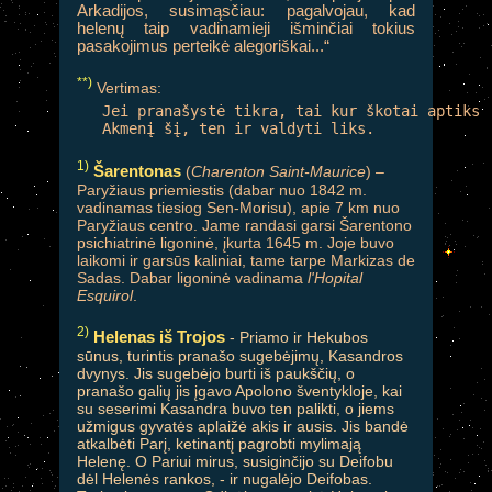
Arkadijos, susimąsčiau: pagalvojau, kad
helenų taip vadinamieji išminčiai tokius
pasakojimus perteikė alegoriškai...“
**)
Vertimas:
Jei pranašystė tikra, tai kur škotai aptiks

Akmenį šį, ten ir valdyti liks.
1)
Šarentonas
(
Charenton Saint-Maurice
) –
Paryžiaus priemiestis (dabar nuo 1842 m.
vadinamas tiesiog Sen-Morisu), apie 7 km nuo
Paryžiaus centro. Jame randasi garsi Šarentono
psichiatrinė ligoninė, įkurta 1645 m. Joje buvo
laikomi ir garsūs kaliniai, tame tarpe Markizas de
Sadas. Dabar ligoninė vadinama
l'Hopital
Esquirol
.
2)
Helenas iš Trojos
- Priamo ir Hekubos
sūnus, turintis pranašo sugebėjimų, Kasandros
dvynys. Jis sugebėjo burti iš paukščių, o
pranašo galių jis įgavo Apolono šventykloje, kai
su seserimi Kasandra buvo ten palikti, o jiems
užmigus gyvatės aplaižė akis ir ausis. Jis bandė
atkalbėti Parį, ketinantį pagrobti mylimają
Helenę. O Pariui mirus, susiginčijo su Deifobu
dėl Helenės rankos, - ir nugalėjo Deifobas.