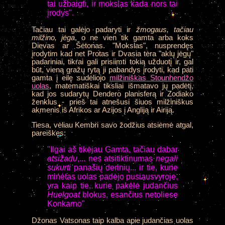
tai užbaigti, ir mokslas kada nors tai
įrodys".
Tačiau tai galėjo padaryti ir
žmogaus, tačiau
milžino, jėga
, o ne vien tik gamta arba koks
Dievas ar Šėtonas. "Mokslas", nusprendęs
įrodytim kad net Protas ir Dvasia tėra "aklų jėgų"
padariniai, tikrai gali prisiimti tokią užduotį ir, gal
būt, vieną gražų rytą ji pabandys įrodyti, kad pati
gamta į eilę sudėliojo
milžiniškas Stounhendžo
uolas
, matematiškai tiksliai išmatavo jų padėtį,
kad jos sudarytų Dendero planisferą ir Zodiako
ženklus - prieš tai atnešusi šiuos milžiniškus
akmenis iš Afrikos ar Azijos į Angliją ir Airiją.
Tiesa, vėliau Kembri savo žodžius atsiėmė atgal,
pareiškęs:
"Ilgai aš tikėjau Gamta, tačiau dabar
atsižadu
,... nes atsitiktinumas
negali
sukurti
panašių derinių... ir tie, kurie
minėtas uolas padėjo pusiausvyroje,
yra kaip tie, kurie pakėlė judančius
Huelgoat
blokus, esančius netoliese
Konkarno"
Džonas Vatsonas taip kalba apie judančias uolas