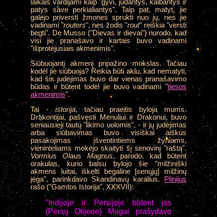
laikais vardijami kaip "gyvi, judantys, kalbantys ir
patys save perkialiantys". Taip pat, matyt, jie
galėjo priversti žmones sprukti nuo jų, nes jie
vadinami "
routers
", nes žodis "
rout
" reiškia "versti
bėgti". De Musso ("Dievas ir dievai") nurodo, kad
visi jie pranašavo ir kartais buvo vadinami
"išprotėjusiais akmenimis".
Siūbuojantį
akmenį pripažino mokslas. Tačiau
kodėl jie siūbuoja? Reikia būti aklu, kad nematyti,
kad šis judėjimas buvo dar vienas pranašavimo
būdas ir būtent todėl jie buvo vadinami "
tiesos
akmenimis
".
Tai -
istorija
, tačiau praeitis byloja mums.
Drakontijai, pašvęsti Mėnuliui ir Drakonui, buvo
seniausieji tautų "likimo uolomis", - ir jų judėjimas
arba siūbavimas buvo visiškai aiškus
pasakojimas įšventintiems žyniams,
vieninteliams mokėjo skaityti šį senovinį "raštą".
Vormius
Olaus Magnus
, parodo, kad būtent
orakulas, kurio balsu bylojo šie "milžiniški
akmens luitai, iškelti begaline [senųjų] milžinų
jėga", parinkdavo Skandinavų karalius.
Plinijus
rašo ("Gamtos Istorija", XXXVII):
"Indijoje ir Persijoje būtent jos
(Persų Otijeoe) Magai prašydavo