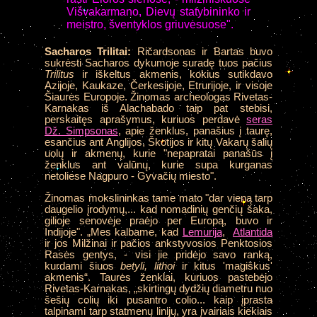
Višvakarmano, Dievų statybininko ir
meistro, šventyklos griuvėsuose".
Sacharos Trilitai:
Ričardsonas ir Bartas buvo
sukrėsti Sacharos dykumoje suradę tuos pačius
Trilitus
ir iškeltus akmenis, kokius sutikdavo
Azijoje, Kaukaze, Čerkesijoje, Etrurijoje, ir visoje
Šiaurės Europoje. Žinomas archeologas Rivetas-
Karnakas iš Alachabado taip pat stebisi,
perskaitęs aprašymus, kuriuos perdavė
seras
Dž. Simpsonas
, apie ženklus, panašius į taurę,
esančius ant Anglijos, Škotijos ir kitų Vakarų šalių
uolų ir akmenų, kurie "nepapratai panašūs į
ženklus ant valūnų, kurie supa kurganas
netoliese Nagpuro - Gyvačių miesto".
Žinomas mokslininkas tame mato "dar vieną tarp
daugelio įrodymų,... kad nomadinių genčių šaka,
gilioje senovėje praėjo per Europą, buvo ir
Indijoje". „Mes kalbame, kad
Lemurija
,
Atlantida
ir jos Milžinai ir pačios ankstyvosios Penktosios
Rasės gentys, - visi jie pridėjo savo ranką,
kurdami šiuos
betyli, lithoi
ir kitus 'magiškus'
akmenis“. Taurės ženklai, kuriuos pastebėjo
Rivetas-Karnakas, „skirtingų dydžių diametru nuo
šešių colių iki pusantro colio... kaip įprasta
talpinami tarp statmenų linijų, yra įvairiais kiekiais