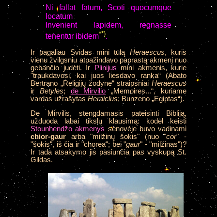
Ni fallat fatum, Scoti quocumque
locatum
Invenient lapidem, regnasse
**)
tenentur ibidem
.
Ir pagaliau Svidas mini tūlą
Heraescus
, kuris
vienu žvilgsniu atpažindavo paprastą akmenį nuo
gebančio judėti. Ir
Plinijus
mini akmenis, kurie
"traukdavosi, kai juos liesdavo ranka“ (Abato
Bertrano „Religijų žodyne“ straipsniai
Heraescus
ir
Betyles
;
de Mirvilio
„Memoires...“, kuriame
vardas užrašytas
Heraiclus
; Bunzeno „Egiptas“).
De Mirvilis, stengdamasis pateisinti Bibliją,
užduoda labai tikslų klausimą: kodėl keisti
Stounhendžo akmenys
senovėje buvo vadinami
chior-gaur
arba "milžinų šokis" (nuo "
cor
" -
"šokis", iš čia ir "chorea"; bei "
gaur
" - "milžinas")?
Ir tada atsakymo jis pasiunčia pas vyskupą St.
Gildas.