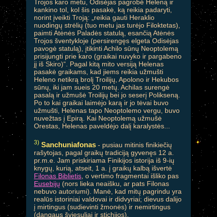
Trojos karo metu, Odisėjas pagrobė Heleną ir
kankino tol, kol šis pasakė, ką reikia padaryti,
norint įveikti Troją: „reikia gauti Heraklio
nuodingų strėlių (tuo metu jas turėjo Filoktetas),
paimti Atėnės Paladės statulą, esančią Atėnės
Trojos šventykloje (persirengęs elgeta Odisėjas
pavogė statulą), įtikinti Achilo sūnų Neoptolemą
prisijungti prie karo (graikai nuvyko ir pargabeno
jį iš Skiro)“. Pagal kitą mito versiją Helenas
pasakė graikams, kad jiems reikia užmušti
Heleno netikrą brolį Troilijų, Apolono ir Hekubos
sūnų, iki jam sueis 20 metų. Achilas surengė
pasalą ir užmušė Troilijų bei jo seserį Polikseną.
Po to kai graikai laimėjo karą ir jo tėvai buvo
užmušti, Helenas tapo Neoptolemo vergu, buvo
nuvežtas į Epirą. Kai Neoptolemą užmušė
Orestas, Helenas paveldėjo dalį karalystės...
3)
Sanchuniafonas
- pusiau mitinis finikiečių
rašytojas, pagal graikų tradiciją gyvenęs 12 a.
pr.m.e. Jam priskiriama Finikijos istorija iš 9-ių
knygų, kurią, atseit, 1 a. į graikų kalbą išvertė
Filonas Biblietis
, o vertimo fragmentai išliko pas
Eusebijų
(nors lieka neaišku, ar pats Filonas
nebuvo autoriumi). Manė, kad mitų pagrindu yra
realūs istoriniai valdovai ir didvyriai; dievus dalijo
į mirtingus (sudievinti žmonės) ir nemirtingus
(dangaus šviesuliai ir stichijos).