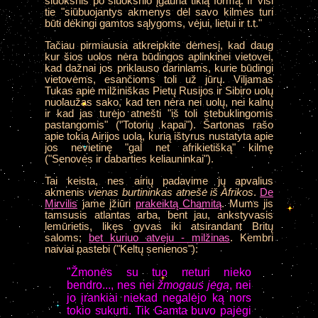
sluoksnis po sluoksnio įgauna tikią formą. Ir visi
tie "siūbuojantys akmenys dėl savo kilmės turi
būti dėkingi gamtos sąlygoms, vėjui, lietui ir t.t."
Tačiau pirmiausia atkreipkite dėmesį, kad daug
kur šios uolos nėra būdingos aplinkinei vietovei,
kad dažnai jos priklauso dariniams, kurie būdingi
vietovėms, esančioms toli už jūrų. Viljamas
Tukas apie milžiniškas Pietų Rusijos ir Sibiro uolų
nuolaužas sako, kad ten nėra nei uolų, nei kalnų
ir kad jas turėjo atnešti "iš toli stebuklingomis
pastangomis" ("Totorių kapai"). Šartonas rašo
apie tokią Airijos uolą, kurią ištyrus nustatyta apie
jos nevietinę "gal net afrikietišką" kilmę
("Senovės ir dabarties keliauninkai").
Tai
keista, nes airių padavime jų apvalius
akmenis
vienas burtininkas atnešė iš Afrikos
.
De
Mirvilis
jame įžiūri
prakeiktą Chamitą
. Mums jis
tamsusis atlantas arba, bent jau, ankstyvasis
lemūrietis, likęs gyvas iki atsirandant Britų
saloms;
bet kuriuo atveju - milžinas
. Kembri
naiviai pastebi ("Keltų senienos"):
"Žmonės su tuo neturi nieko
bendro..., nes nei
žmogaus jėga
, nei
jo įrankiai niekad negalėjo ką nors
tokio sukurti. Tik Gamta buvo pajėgi