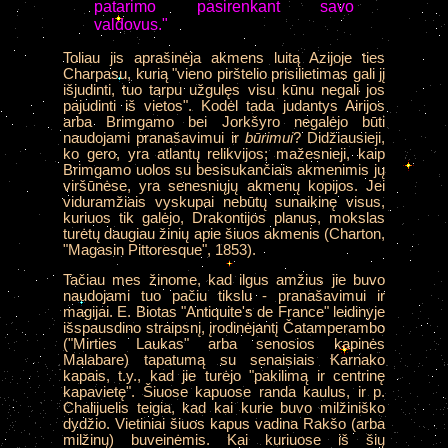
patarimo pasirenkant savo
valdovus."
Toliau jis aprašinėja akmens luitą Azijoje ties
Charpasu, kurią "vieno pirštelio prisilietimas gali jį
išjudinti, tuo tarpu užgulęs visu kūnu negali jos
pajudinti iš vietos". Kodėl tada judantys Airijos
arba Brimgamo bei Jorkšyro negalėjo būti
naudojami pranašavimui ir
būrimui
? Didžiausieji,
ko gero, yra atlantų relikvijos; mažesnieji, kaip
Brimgamo uolos su besisukančiais akmenimis jų
viršūnėse, yra senesniųjų akmenų kopijos. Jei
viduramžiais vyskupai nebūtų sunaikinę visus,
kuriuos tik galėjo, Drakontijos planus, mokslas
turėtų daugiau žinių apie šiuos akmenis (Charton,
"Magasin Pittoresque", 1853).
Tačiau mes žinome, kad ilgus amžius jie buvo
naudojami tuo pačiu tikslu - pranašavimui ir
magijai. E. Biotas "Antiquite's de France" leidinyje
išspausdino straipsnį, įrodinėjantį Čatamperambo
("Mirties Laukas" arba senosios kapinės
Malabare) tapatumą su senaisiais Karnako
kapais, t.y., kad jie turėjo "pakilimą ir centrinę
kapavietę". Šiuose kapuose randa kaulus, ir p.
Chalijuelis teigia, kad kai kurie buvo milžiniško
dydžio. Vietiniai šiuos kapus vadina Rakšo (arba
milžinų) buveinėmis. Kai kuriuose iš šių