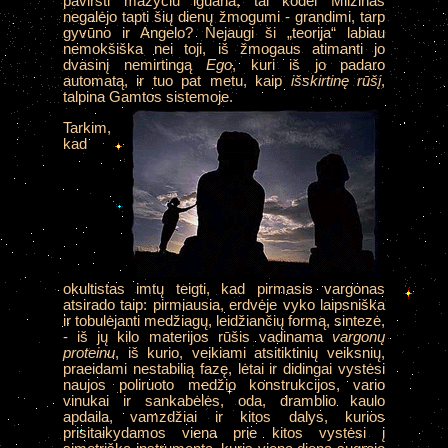
pavirsti mažyčiu iguana, tai kodėl Milžinas
negalėjo tapti šių dienų žmogumi - grandimi, tarp
gyvūno ir Angelo? Nejaugi ši „teorija“ labiau
nemokšiška nei toji, iš žmogaus atimanti jo
dvasinį nemirtingą
Ego
, kuri iš jo padaro
automatą, ir tuo pat metu, kaip
išskirtinę rūšį
,
talpina Gamtos sistemoje.
Tarkim,
kad
okultistas imtų teigti, kad pirmasis vargonas
atsirado taip: pirmiausia, erdvėje vyko laipsniška
ir tobulėjanti medžiagų, leidžiančių formą, sintezė,
- iš jų kilo materijos rūšis vadinama
vargonų
proteinu
, iš kurio, veikiami atsitiktinių veiksnių,
praeidami nestabilią fazę, lėtai ir didingai vystėsi
naujos poliruoto medžio konstrukcijos, vario
vinukai ir sankabėlės, oda, dramblio kaulo
apdaila, vamzdžiai ir kitos dalys, kurios
prisitaikydamos viena prie kitos vystėsi į