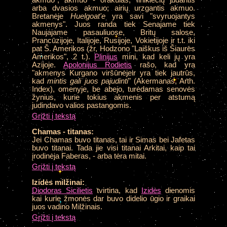
akmuo", akmuo - orakulas; finikiečių judantis
arba dvasios akmuo; airių urzgantis akmuo.
Bretanėje
Huelgoat'e
yra savi "svyruojantys
akmenys". Juos randa tiek Senajame tiek
Naujajame pasauliuose, Britų salose,
Prancūzijoje, Italijoje, Rusijoje, Vokietijoje ir t.t. iki
pat Š. Amerikos (žr, Hodzono "Laiškus iš Šiaurės
Amerikos", 2 t.).
Plinijus
mini, kad keli jų yra
Azijoje.
Apolonijus Rodietis
rašo, kad yra
"akmenys Kurgano viršūnėjeir yra tiek jautrūs,
kad
mintis gali juos pajudinti
" (Akermanas, Arth.
Index), omenyje, be abejo, turėdamas senovės
žynius, kurie tokius akmenis per atstumą
judindavo valios pastangomis.
Grįžti į tekstą
Chamas - titanas:
Jei Chamas buvo titanas, tai ir Simas bei Jafetas
buvo titanai. Tada jie visi titanai Arkitai, kaip tai
įrodinėja Faberas, - arba tėra mitai.
Grįžti į tekstą
Izidės milžinai:
Diodoras Sicilietis
tvirtina, kad
Izidės
dienomis
kai kurie žmonės dar buvo didelio ūgio ir graikai
juos vadino Milžinais.
Grįžti į tekstą