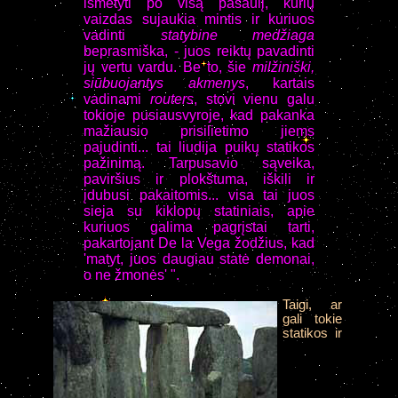
išmėtyti po visą pasaulį, kurių
vaizdas sujaukia mintis ir kuriuos
vadinti
statybine medžiaga
beprasmiška, - juos reiktų pavadinti
jų vertu vardu. Be to, šie
milžiniški,
siūbuojantys akmenys
, kartais
vadinami
routers
, stovi vienu galu
tokioje pusiausvyroje, kad pakanka
mažiausio prisilietimo jiems
pajudinti... tai liudija puikų statikos
pažinimą. Tarpusavio sąveika,
paviršius ir plokštuma, iškili ir
įdubusi pakaitomis... visa tai juos
sieja su kiklopų statiniais, apie
kuriuos galima pagrįstai tarti,
pakartojant De la Vega žodžius, kad
'matyt, juos daugiau statė demonai,
o ne žmonės' ".
Taigi, ar
gali tokie
statikos ir