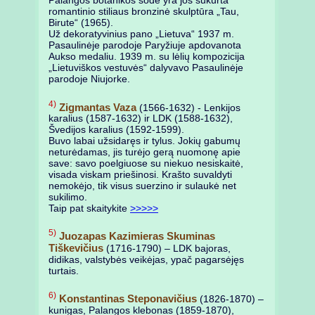
Palangos botanikos sode yra jos sukurta
romantinio stiliaus bronzinė skulptūra „Tau,
Birute“ (1965).
Už dekoratyvinius pano „Lietuva“ 1937 m.
Pasaulinėje parodoje Paryžiuje apdovanota
Aukso medaliu. 1939 m. su lėlių kompozicija
„Lietuviškos vestuvės“ dalyvavo Pasaulinėje
parodoje Niujorke.
4)
Zigmantas Vaza
(1566-1632) - Lenkijos
karalius (1587-1632) ir LDK (1588-1632),
Švedijos karalius (1592-1599).
Buvo labai užsidaręs ir tylus. Jokių gabumų
neturėdamas, jis turėjo gerą nuomonę apie
save: savo poelgiuose su niekuo nesiskaitė,
visada viskam priešinosi. Krašto suvaldyti
nemokėjo, tik visus suerzino ir sulaukė net
sukilimo.
Taip pat skaitykite
>>>>>
5)
Juozapas Kazimieras Skuminas
Tiškevičius
(1716-1790) – LDK bajoras,
didikas, valstybės veikėjas, ypač pagarsėjęs
turtais.
6)
Konstantinas Steponavičius
(1826-1870) –
kunigas, Palangos klebonas (1859-1870),