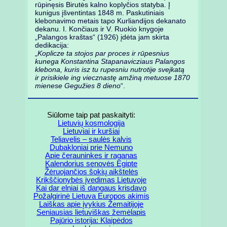
rūpinęsis Birutės kalno koplyčios statyba. Į
kunigus įšventintas 1848 m. Paskutiniais
klebonavimo metais tapo Kurliandijos dekanato
dekanu. I. Končiaus ir V. Ruokio knygoje
„Palangos kraštas“ (1926) įdėta jam skirta
dedikacija:
„
Koplicze ta stojos par proces ir rūpesnius
kunega Konstantina Stapanavicziaus Palangos
klebona, kuris isz tu rupesniu nutrotije svejkatą
ir prisikiele ing viecznastę amžiną metuose 1870
mienese Gegužies 8 dieno
“.
Siūlome taip pat paskaityti:
Lietuvių kosmologija
Lietuviai ir kuršiai
Teliavelis – saulės kalvis
Dubakloniai prie Nemuno
Apie čerauninkes ir raganas
Kalendorius senovės Egipte
Žėruojančios šokių aikštelės
Krikščionybės įvedimas Lietuvoje
Kai dar elniai iš dangaus krisdavo
Požalgirinė Lietuva Europos akimis
Laiškas apie įvykius Žemaitijoje
Seniausias lietuviškas žemėlapis
Pajūrio istorija: Klaipėdos