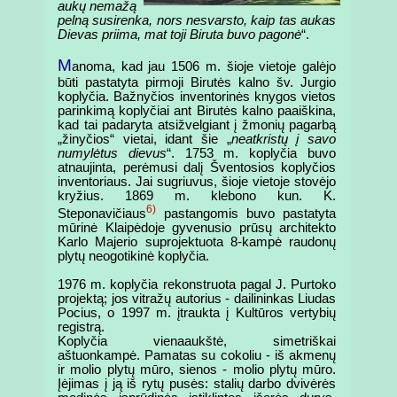
aukų nemažą
pelną susirenka, nors nesvarsto, kaip tas aukas
Dievas priima, mat toji Biruta buvo pagonė
“.
M
anoma, kad jau 1506 m. šioje vietoje galėjo
būti pastatyta pirmoji Birutės kalno šv. Jurgio
koplyčia. Bažnyčios inventorinės knygos vietos
parinkimą koplyčiai ant Birutės kalno paaiškina,
kad tai padaryta atsižvelgiant į žmonių pagarbą
„žinyčios“ vietai, idant šie „
neatkristų į savo
numylėtus dievus
“. 1753 m. koplyčia buvo
atnaujinta, perėmusi dalį Šventosios koplyčios
inventoriaus. Jai sugriuvus, šioje vietoje stovėjo
kryžius. 1869 m. klebono kun. K.
6)
Steponavičiaus
pastangomis buvo pastatyta
mūrinė Klaipėdoje gyvenusio prūsų architekto
Karlo Majerio suprojektuota 8-kampė raudonų
plytų neogotikinė koplyčia.
1976 m. koplyčia rekonstruota pagal J. Purtoko
projektą; jos vitražų autorius - dailininkas Liudas
Pocius, o 1997 m. įtraukta į Kultūros vertybių
registrą.
Koplyčia vienaaukštė, simetriškai
aštuonkampė. Pamatas su cokoliu - iš akmenų
ir molio plytų mūro, sienos - molio plytų mūro.
Įėjimas į ją iš rytų pusės: stalių darbo dvivėrės