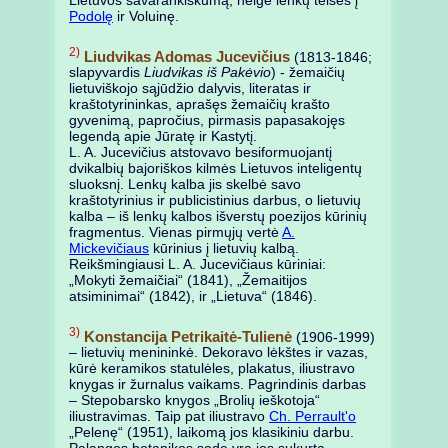
Lietuvos savarankiškumą, neigė lenkų teises į
Podolę
ir Voluinę.
2)
Liudvikas Adomas Jucevičius
(1813-1846;
slapyvardis
Liudvikas iš Pakėvio
) - žemaičių
lietuviškojo sąjūdžio dalyvis, literatas ir
kraštotyrininkas, aprašęs žemaičių krašto
gyvenimą, papročius, pirmasis papasakojęs
legendą apie Jūratę ir Kastytį.
L. A. Jucevičius atstovavo besiformuojantį
dvikalbių bajoriškos kilmės Lietuvos inteligentų
sluoksnį. Lenkų kalba jis skelbė savo
kraštotyrinius ir publicistinius darbus, o lietuvių
kalba – iš lenkų kalbos išverstų poezijos kūrinių
fragmentus. Vienas pirmųjų vertė
A.
Mickevičiaus
kūrinius į lietuvių kalbą.
Reikšmingiausi L. A. Jucevičiaus kūriniai:
„Mokyti žemaičiai“ (1841), „Žemaitijos
atsiminimai“ (1842), ir „Lietuva“ (1846).
3)
Konstancija Petrikaitė-Tulienė
(1906-1999)
– lietuvių menininkė. Dekoravo lėkštes ir vazas,
kūrė keramikos statulėles, plakatus, iliustravo
knygas ir žurnalus vaikams. Pagrindinis darbas
– Stepobarsko knygos „Brolių ieškotoja“
iliustravimas. Taip pat iliustravo
Ch. Perrault'o
„Pelenę“ (1951), laikomą jos klasikiniu darbu.