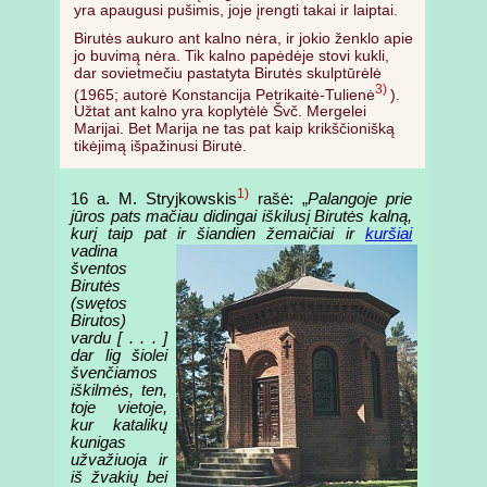
yra apaugusi pušimis, joje įrengti takai ir laiptai.
Birutės aukuro ant kalno nėra, ir jokio ženklo apie
jo buvimą nėra. Tik kalno papėdėje stovi kukli,
dar sovietmečiu pastatyta Birutės skulptūrėlė
3)
(1965; autorė Konstancija Petrikaitė-Tulienė
).
Užtat ant kalno yra koplytėlė Švč. Mergelei
Marijai. Bet Marija ne tas pat kaip krikščionišką
tikėjimą išpažinusi Birutė.
1)
16 a. M. Stryjkowskis
rašė: „
Palangoje prie
jūros pats mačiau didingai iškilusį Birutės kalną,
kurį taip pat ir šiandien žemaičiai ir
kuršiai
vadina
šventos
Birutės
(swętos
Birutos)
vardu [ . . . ]
dar lig šiolei
švenčiamos
iškilmės, ten,
toje vietoje,
kur katalikų
kunigas
užvažiuoja ir
iš žvakių bei