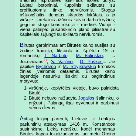
medinės įsprūdinės įstiklintos išorės durys.
Laiptai betoniniai. Kupolinis skliautas su
profiliuotomis tinko nerviūromis. Stogas
aštuonšlaitis, dengtas skardos lakštais, o jo
viršuje - metalinis ažūrinis kalvio darbo kryžius;
gegninė stogo konstrukcija - medinė. Viduje -
viena patalpa: pusapskričio plano piliastrai su
kapiteliais sujungti su skliauto nerviūromis.
B
irutės garbinimas ant Birutės kalno susijęs su
žodine tradicija, fiksuota ir išplėtota 19 a.
romantikų:
T. Narbuto
,
M. Balinskio
, L.
2)
Jucevičiaus
,
S. Valiūno
,
D. Poškos
... Jie
papildė
Bychovco
ir
M. Stryjkowskio
kronikos
žinias įvairiomis detalėmis. Birutės kalno
legendoje nesunku išskirti du pagrindinius
motyvus:
viršūnėje, koplytėlės vietoje, buvo palaidota
Birutė;
Birutė nebuvo nužudyta
Jogailos
šalininkų, o
grįžusi į Palangą ilgai gyvenusi ir garbinusi
senus dievus.
A
ntrąjį teiginį paremtų Lietuvos ir Lenkijos
pasiuntinių atsakymas 1416 m. Konstancos
susirinkime. Lieka neaišku, kodėl menamas
Birutės kapas lokalizuojamas tuo metu Ordino