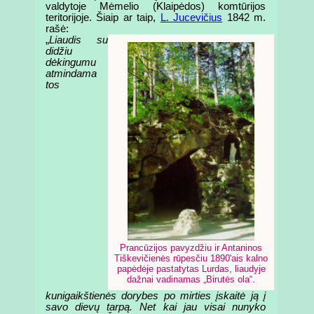
valdytoje Mėmelio (Klaipėdos) komtūrijos
teritorijoje. Šiaip ar taip,
L. Jucevičius
1842 m.
rašė:
„
Liaudis su
didžiu
dėkingumu
atmindama
tos
Prancūzijos pavyzdžiu ir Antaninos
Tiškevičienės rūpesčiu 1890'ais kalno
papėdėje pastatytas Lurdas, liaudyje
dažnai vadinamas „Birutės ola“.
kunigaikštienės dorybes po mirties įskaitė ją į
savo dievų tarpą. Net kai jau visai nunyko