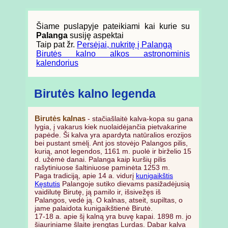
Šiame puslapyje pateikiami kai kurie su
Palanga
susiję aspektai
Taip pat žr.
Persėjai, nukritę į Palangą
Birutės kalno alkos astronominis
kalendorius
Birutės kalno legenda
Birutės kalnas
- stačiašlaitė kalva-kopa su gana
lygia, į vakarus kiek nuolaidėjančia pietvakarine
papėde. Ši kalva yra apardyta natūralios erozijos
bei pustant smėlį. Ant jos stovėjo Palangos pilis,
kurią, anot legendos, 1161 m. puolė ir birželio 15
d. užėmė danai. Palanga kaip kuršių pilis
rašytiniuose šaltiniuose paminėta 1253 m.
Paga tradiciją, apie 14 a. vidurį
kunigaikštis
Kęstutis
Palangoje sutiko dievams pasižadėjusią
vaidilutę Birutę, ją pamilo ir, išsivežęs iš
Palangos, vedė ją. O kalnas, atseit, supiltas, o
jame palaidota kunigaikštienė Birutė.
17-18 a. apie šį kalną yra buvę kapai. 1898 m. jo
šiauriniame šlaite įrengtas Lurdas. Dabar kalva