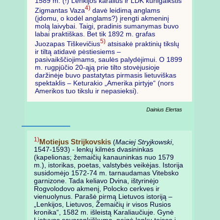
1589 m. (!) Lenkijos karalius ir LDK kunigaikštis
4)
Zigmantas Vaza
davė leidimą anglams
(įdomu, o kodėl anglams?) įrengti akmeninį
molą laivybai. Taigi, pradinis sumanymas buvo
labai praktiškas. Bet tik 1892 m. grafas
5)
Juozapas Tiškevičius
atsisakė praktinių tikslų
ir tiltą atidavė pėstiesiems –
pasivaikščiojimams, saulės palydėjimui. O 1899
m. rugpjūčio 20-ąją prie tilto stovėjusioje
daržinėje buvo pastatytas pirmasis lietuviškas
spektaklis – Keturakio „Amerika pirtyje“ (nors
Amerikos tuo tikslu ir nepasieksi).
Dainius Elertas
1)
Motiejus Strijkovskis
(
Maciej Stryjkowski
,
1547-1593) - lenkų kilmės dvasininkas
(kapelionas; žemaičių kanauninkas nuo 1579
m.), istorikas, poetas, valstybės veikėjas. Istorija
susidomėjo 1572-74 m. tarnaudamas Vitebsko
garnizone. Tada keliavo Dvina, ištyrinėjo
Rogvolodovo akmenį, Polocko cerkves ir
vienuolynus. Parašė pirmą Lietuvos istoriją –
„Lenkijos, Lietuvos, Žemaičių ir visos Rusios
kronika“, 1582 m. išleistą Karaliaučiuje. Gynė