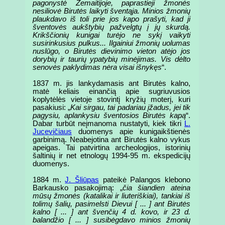
pagonystė Žemaitijoje, paprastieji žmonės
nesiliovė Birutės laikyti šventąja. Minios žmonių
plaukdavo iš toli prie jos kapo prašyti, kad ji
šventovės aukštybių pažvelgtų į jų skurdą.
Krikščionių kunigai turėjo ne sykį vaikyti
susirinkusius pulkus... Ilgainiui žmonių uolumas
nuslūgo, o Birutės dievinimo vieton atėjo jos
dorybių ir taurių ypatybių minėjimas. Vis dėlto
senovės paklydimas nėra visai išnykęs
“.
1837 m. jis lankydamasis ant Birutės kalno,
matė keliais einančią apie sugriuvusios
koplytėlės vietoje stovintį kryžių moterį, kuri
pasakiusi: „
Kai sirgau, tai padariau įžadus, jei tik
pagysiu, aplankysiu šventosios Birutės kapą
“.
Dabar turbūt neįmanoma nustatyti, kiek tikri
L.
Jucevičiaus
duomenys apie kunigaikštienės
garbinimą. Neabejotina ant Birutės kalno vykus
apeigas. Tai patvirtina archeologijos, istorinių
šaltinių ir net etnologų 1994-95 m. ekspedicijų
duomenys.
1884 m.
J. Šliūpas
pateikė Palangos klebono
Barkausko pasakojimą: „
čia šiandien ateina
mūsų žmonės (katalikai ir liuteriškiai), tankiai iš
tolimų šalių, pasimelsti Dievui [ ... ] ant Birutės
kalno [ ... ] ant švenčių 4 d. kovo, ir 23 d.
balandžio [ ... ] susibėgdavo minios žmonių