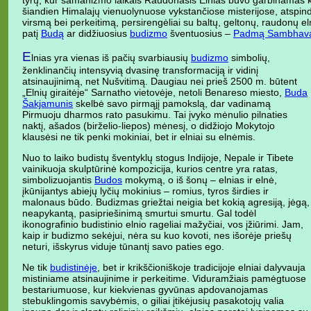
tyrų, kur šamanizmo laikais Raudonasis Elnias buvo garbinamas kai
šiandien Himalajų vienuolynuose vykstančiose misterijose, atsp
virsmą bei perkeitimą, persirengėliai su baltų, geltonų, raudonų el
patį
Budą
ar didžiuosius
budizmo
šventuosius –
Padmą Sambhav
E
lnias yra vienas iš pačių svarbiausių
budizmo
simbolių,
ženklinančių intensyvią dvasinę transformaciją ir vidinį
atsinaujinimą, net Nušvitimą. Daugiau nei prieš 2500 m. būtent
„Elnių giraitėje“ Sarnatho vietovėje, netoli Benareso miesto,
Buda
Šakjamunis
skelbė savo pirmąjį pamokslą, dar vadinamą
Pirmuoju dharmos rato pasukimu. Tai įvyko mėnulio pilnaties
naktį, ašados (birželio-liepos) mėnesį, o didžiojo Mokytojo
klausėsi ne tik penki mokiniai, bet ir elniai su elnėmis.
Nuo to laiko budistų šventyklų stogus Indijoje, Nepale ir Tibete
vainikuoja skulptūrinė kompozicija, kurios centre yra ratas,
simbolizuojantis
Budos
mokymą, o iš šonų – elnias ir elnė,
įkūnijantys abiejų lyčių mokinius – romius, tyros širdies ir
malonaus būdo. Budizmas griežtai neigia bet kokią agresiją, jėgą,
neapykantą, pasipriešinimą smurtui smurtu. Gal todėl
ikonografinio budistinio elnio rageliai mažyčiai, vos įžiūrimi. Jam,
kaip ir budizmo sekėjui, nėra su kuo kovoti, nes išorėje priešų
neturi, išskyrus viduje tūnantį savo paties ego.
Ne tik
budistinėje
, bet ir krikščioniškoje tradicijoje elniai dalyvauja
mistiniame atsinaujinime ir perkeitime. Viduramžiais pamėgtuose
bestariumuose, kur kiekvienas gyvūnas apdovanojamas
stebuklingomis savybėmis, o giliai įtikėjusių pasakotojų valia