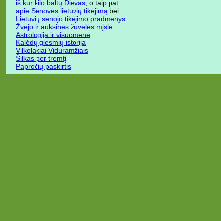
iš kur kilo baltų Dievas
, o taip pat
apie Senovės lietuvių tikėjimą
bei
Lietuvių senojo tikėjimo pradmenys
Žvejo ir auksinės žuvelės mįslė
Astrologija ir visuomenė
Kalėdų giesmių istorija
Vilkolakiai Viduramžiais
Šilkas per tremtį
Papročių paskirtis