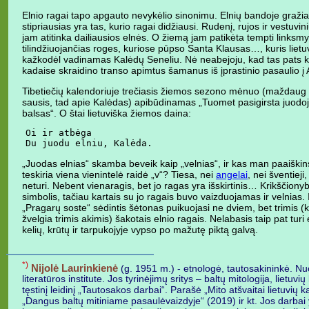
Elnio ragai tapo apgauto nevykėlio sinonimu. Elnių bandoje gražia
stipriausias yra tas, kurio ragai didžiausi. Rudenį, rujos ir vestuvi
jam atitinka dailiausios elnės. O žiemą jam patikėta tempti linksmy
tilindžiuojančias roges, kuriose pūpso Santa Klausas…, kuris lietu
kažkodėl vadinamas Kalėdų Seneliu. Nė neabejoju, kad tas pats ka
kadaise skraidino transo apimtus šamanus iš įprastinio pasaulio į A
Tibetiečių kalendoriuje trečiasis žiemos sezono mėnuo (maždaug 
sausis, tad apie Kalėdas) apibūdinamas „Tuomet pasigirsta juodoj
balsas“. O štai lietuviška žiemos daina:
Oi ir atbėga

Du juodu elniu, Kalėda.
„Juodas elnias“ skamba beveik kaip „velnias“, ir kas man paaiškins
teskiria viena vienintelė raidė „v“? Tiesa, nei
angelai
, nei šventiej
neturi. Nebent vienaragis, bet jo ragas yra išskirtinis… Krikščiony
simbolis, tačiau kartais su jo ragais buvo vaizduojamas ir velnias.
„Pragarų soste“ sėdintis šėtonas puikuojasi ne dviem, bet trimis (
žvelgia trimis akimis) šakotais elnio ragais. Nelabasis taip pat turi
kelių, krūtų ir tarpukojyje vypso po mažutę piktą galvą.
*)
Nijolė Laurinkienė
(g. 1951 m.) - etnologė, tautosakininkė. Nu
literatūros institute. Jos tyrinėjimų sritys – baltų mitologija, lietuvi
tęstinį leidinį „Tautosakos darbai“. Parašė „Mito atšvaitai lietuvių
„Dangus baltų mitiniame pasaulėvaizdyje“ (2019) ir kt. Jos darbai y