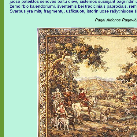
juose pateiktos senovės baltų dievų sistemos susiejant pagrindini
žemdirbio kalendoriumi, šventėmis bei tradiciniais papročiais, remiam
Svarbus yra mitų fragmentų, užfiksuotų istoriniuose rašytiniuose ša
Pagal Aldonos Rageviči