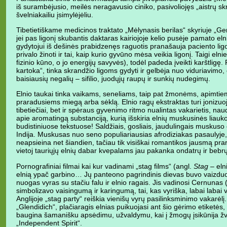
iš surambėjusio, meilės neragavusio ciniko, pasivoliojęs „aistrų skr
švelniakailiu įsimylėjėliu.
Tibetietiškame medicinos traktato „Mėlynasis berilas“ skyriuje „Ger
jei pas ligonį skubantis daktaras kairiojoje kelio pusėje pamato elni
gydytojui iš dešinės prabidzenęs raguotis pranašauja paciento li
privalo žinoti ir tai, kaip kurio gyvūno mėsa veikia ligonį. Taigi elni
fizinio kūno, o jo energijų savyvės), todėl padeda įveikti karštligę. 
kartoka“, tinka skrandžio ligoms gydyti ir gelbėja nuo viduriavimo
baisiausių negalių – sifilio, juodųjų raupų ir sunkių nudegimų.
Elnio taukai tinka vaikams, seneliams, taip pat žmonėms, apimtie
praradusiems miegą arba sėklą. Elnio ragų ekstraktas turi jonizuojan
tibetiečiai, bet ir spėraus gyvenimo ritmo nualintas vakarietis, nau
apie aromatingą substanciją, kurią išskiria elnių muskusinės liau
budistiniuose tekstuose! Saldžiais, gosliais, jaudulingais muskuso e
Indija. Muskusas nuo seno populiariausias afrodiziakas pasaulyje
neapsieina net šiandien, tačiau tik visiškai romantikos jausmą prara
vietoj tauriųjų elnių dabar kvepalams jau pakanka ondatrų ir bebrų
Pornografiniai filmai kai kur vadinami „stag films“ (angl.
Stag
– elni
elnią ypač garbino… Jų panteono pagrindinis dievas buvo vaizd
nuogas vyras su stačiu falu ir elnio ragais. Jis vadinosi Cernunas
simbolizavo vaisingumą ir karingumą, tai, kas vyriška, labai labai v
Anglijoje „stag party“ reiškia vienišų vyrų pasilinksminimo vakarėlį. 
„Glendidich“, plačiaragis elnias puikuojasi ant šio gėrimo etiketės,
baugina šamanišku apsėdimu, užvaldymu, kai į žmogų įsikūnija žv
„Independent Spirit“.