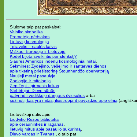
Siūlome taip pat paskaityti:
Vainiko simbolika
Prometėjo pėdsakas
Lietuvių kosmologija
Teliavelis – saulės kalvis
Miškas: Europoje ir Lietuvoje
Kodėl bijota sveikintis per slenkstį?
Šiaurės Amerikos indėnų kosmologiniai mitai
,
Sekminės: Žydėjimo, vešėjimo ir santarvės dienos
apie tikėtiną priešistorinę Stounhendžo obervatoriją
Naujieji metai pasaulyje
Zoologija ir mitologija
Zep Tepi - pirmasis laikas
Stebėtojai: Dievo sūnūs
patyrinėti vediškojo dangaus šviesulius
arba
sužinoti, kas yra mitas, iliustruojant pavyzdžiu apie elnią
(angliškai
Lietuviškoji dalis apie:
Liudviko Rėzos biblioteka
apie čerauninkes ir raganas
,
lietuvių mitus apie pasaulio sukūrimą
,
Dievo vardas ir Tvanas
, o taip pat