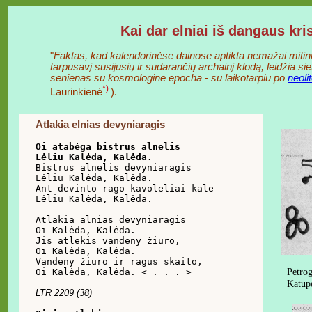
Kai dar elniai iš dangaus kr
"
Faktas, kad kalendorinėse dainose aptikta nemažai mitini
tarpusavį susijusių ir sudarančių archainį klodą, leidžia sie
senienas su kosmologine epocha - su laikotarpiu po
neoli
*)
Laurinkienė
).
Atlakia elnias devyniaragis
Oi atabėga bistrus alnelis

Lėliu Kalėda, Kalėda.

Bistrus alnelis devyniaragis

Lėliu Kalėda, Kalėda.

Ant devinto rago kavolėliai kalė

Lėliu Kalėda, Kalėda.

Atlakia alnias devyniaragis

Oi Kalėda, Kalėda.

Jis atlėkis vandeny žiūro,

Oi Kalėda, Kalėda.

Vandeny žiūro ir ragus skaito,

Petrog
Oi Kalėda, Kalėda. < . . . >

Katupė
LTR 2209 (38)