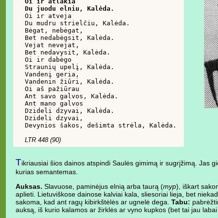
Oi ir atlakia

Du juodu elniu, Kalėda.

Oi ir atveja

Du mudru strielčiu, Kalėda.

Bėgat, nebėgat,

Bet nedabėgsit, Kalėda.

Vejat nevejat,

Bet nedavysit, Kalėda.

Oi ir dabėgo

Straunių upelį, Kalėda.

Vandenį geria,

Vandenin žiūri, Kalėda.

Oi aš pažiūrau

Ant savo galvos, Kalėda.

Ant mano galvos

Dzideli dzyvai, Kalėda.

Dzideli dzyvai,

Devynios šakos, dešimta strėla, Kalėda.

LTR 448 (90)
T
ikriausiai šios dainos atspindi Saulės gimimą ir sugrįžimą. Jas gi
kurias semantemas.
Auksas.
Slavuose, paminėjus elnią arba taurą (
myp
), iškart sak
aplieti. Lietuviškose dainose kalviai kala, sliesoriai lieja, bet ni
sakoma, kad ant ragų kibirkštėlės ar ugnelė dega.
Tabu:
pabrėžti
auksą, iš kurio kalamos ar žirklės ar vyno kupkos (bet tai jau labai 