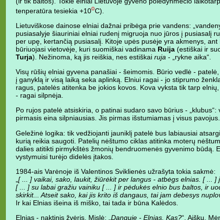
(ir tik baltos). Tokie elniai Lietuvoje gyveno poledynmečio laikotarp
o
tenperatūra tesiekia +10
C).
Lietuviškose dainose elniai dažnai pribėga prie vandens: „vandeny 
pusiasalyje šiauriniai elniai rudenį migruoja nuo jūros į pusiasalį ru
per upę, kertančią pusiasalį. Kitoje upės pusėje yra akmenys, ant kur
būriuojasi vietovėje, kuri suomiškai vadinama
Ruija
(estiškai ir s
Turja
). Nežinoma, ką jis reiškia, nes estiškai
ruja
- „rykne aika“.
Visų rūšių elniai gyvena panašiai - šeimomis. Būrio vedlė - patelė, ir 
į ganyklą ir visą laiką seka aplinką. Elniui ragai - jo stiprumo ženk
ragus, patelės atitenka be jokios kovos. Kova vyksta tik tarp elnių, 
- ragai silpnėja.
Po rujos patelė atsiskiria, o patinai sudaro savo būrius - „klubus“
pirmasis eina silpniausias. Jis pirmas išstumiamas į visus pavojus.
Geležinė logika: tik vedžiojanti jauniklį patelė bus labiausiai atsargi 
kurią reikia saugoti. Patelių nėštumo ciklas atitinka moterų nėštum
dalies atitikti pirmykštės žmonių bendruomenės gyvenimo būdą. Elni
vystymuisi turėjo didelės įtakos.
1984-ais Varėnoje iš Valentinos Sviklienės užrašyta tokia sakmė:
„
[ ... ] vaikai, sako, laukit, žiūrėkit per langus - atbėgs elnias. [ ... ]
[ ... ] su labai gražiu vainiku [ ... ] ir pėdukės elnio bus baltos, ir 
skirkit... Atseit sako, kai jis krito iš dangaus, tai jam debesys nu
Ir kai Elnias išeina iš miško, tai tada ir būna Kalėdos.
Elnias - naktinis žvėris. Mįslė: „
Danguje - Elnias. Kas?
“. Aišku, Mė