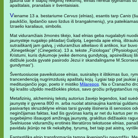
įgauna dar ir slaptų religinių reikšmių, elnias neretai lyginamas su
apaštalais, pranašais ir šventaisiais.
V
iename 13 a. bestariume
Cervus
(elnias), esantis tarp
Canis
(šu
paukščio, lipdančio savo lizdus iš brangakmenių), yra pateikiamas
Izraelio karaliaus, simbolis.
Mat viduramžiais žmonės tikėjo, kad elnias geba nugalabyti nuodi
jaunystėje nugalėjo piktadarį Galijotą. Legenda apie elnią, ištraukian
sutraiškantį jam galvą, į viduramžius atkeliavo iš antikos, kur buv
„Kinegetikoje“ (
Cinegetica
). 13 a. tekste „Fiziologas“ (
Physiologus
Kristumi, kuris dykumoje įveikė demoną gundytoją, apsireiškusį šli
didžiulė juoda gyvatė pasirodo Jėzui ir skandalingame M.Scorsesė
gundymas“).
Šventuosiuose paveiksluose elnias, susiraitęs it ištikimas šuo, rymo 
trancendenciją nugrimzdusių apaštalų kojų. Lygiai taip pat jaukiai ji
medituojančio jogo, poeto ir mistiko
Milarepos
. Na o Cranacho dro
ligi krašto užpildo medžioklės plotus, savo grožiu prilygstančius 
Metafizinių, alcheminių tekstų autorius žavėjo legendos, kad suė
jaunystę ir gyvena 800 m. arba nuolat atsinaujina kantriai guldamas
pasivartęs skruzdėlyne elnias tarsi gyvatę išsineria iš senosios odo
neginčijamas faktas, kad šis gyvūnas kartą ar net du kartus per m
sugebėjimo išsaugoti amžinąją jaunystę, grakštus didžiaakis raguoti
Švelniuose viduramžių erotinės literatūros tekstuose elnias, panaši
pavidalu įkūnijo ne tik nekaltybę, tyrumą, bet taip pat aistrą, vyriš
Fantastiška elnio transformacija tampa įkvepiančiu pavyzdžiu „Mei