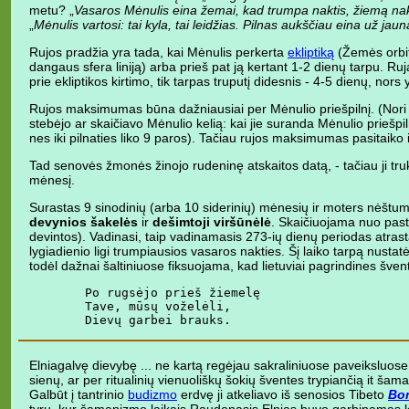
metu? „
Vasaros Mėnulis eina žemai, kad trumpa naktis, žiemą naktis
„
Mėnulis vartosi: tai kyla, tai leidžias. Pilnas aukščiau eina už jaun
Rujos pradžia yra tada, kai Mėnulis perkerta
ekliptiką
(Žemės orbit
dangaus sfera liniją) arba prieš pat ją kertant 1-2 dienų tarpu. Ruja
prie ekliptikos kirtimo, tik tarpas truputį didesnis - 4-5 dienų, nors y
Rujos maksimumas būna dažniausiai per Mėnulio priešpilnį. (Nori 
stebėjo ar skaičiavo Mėnulio kelią: kai jie suranda Mėnulio priešpiln
nes iki pilnaties liko 9 paros). Tačiau rujos maksimumas pasitaiko ir 
Tad senovės žmonės žinojo rudeninę atskaitos datą, - tačiau ji tru
mėnesį.
Surastas 9 sinodinių (arba 10 siderinių) mėnesių ir moters nėšt
devynios šakelės
ir
dešimtoji viršūnėlė
. Skaičiuojama nuo pastoj
devintos). Vadinasi, taip vadinamasis 273-ių dienų periodas atrastas
lygiadienio ligi trumpiausios vasaros nakties. Šį laiko tarpą nusta
todėl dažnai šaltiniuose fiksuojama, kad lietuviai pagrindines šv
       Po rugsėjo prieš žiemelę

       Tave, mūsų voželėli,

Elniagalvę dievybę ... ne kartą regėjau sakraliniuose paveiksluos
sienų, ar per ritualinių vienuoliškų šokių šventes trypiančią it ša
Galbūt į tantrinio
budizmo
erdvę ji atkeliavo iš senosios Tibeto
Bon