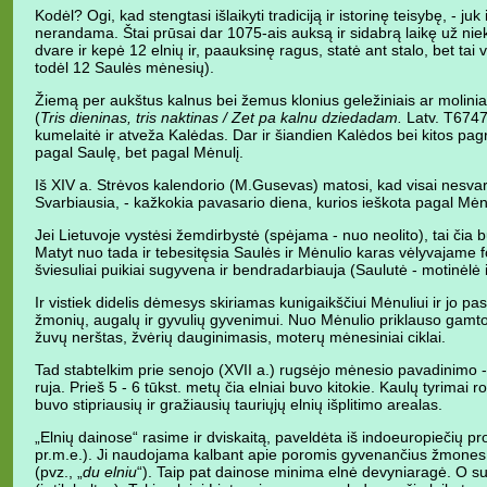
Kodėl? Ogi, kad stengtasi išlaikyti tradiciją ir istorinę teisybę, - ju
nerandama. Štai prūsai dar 1075-ais auksą ir sidabrą laikę už ni
dvare ir kepė 12 elnių ir, paauksinę ragus, statė ant stalo, bet tai
todėl 12 Saulės mėnesių).
Žiemą per aukštus kalnus bei žemus klonius geležiniais ar molinia
(
Tris dieninas, tris naktinas / Zet pa kalnu dziedadam.
Latv. T6747)
kumelaitė ir atveža Kalėdas. Dar ir šiandien Kalėdos bei kitos pa
pagal Saulę, bet pagal Mėnulį.
Iš XIV a. Strėvos kalendorio (M.Gusevas) matosi, kad visai nesvar
Svarbiausia, - kažkokia pavasario diena, kurios ieškota pagal Mėnu
Jei Lietuvoje vystėsi žemdirbystė (spėjama - nuo neolito), tai či
Matyt nuo tada ir tebesitęsia Saulės ir Mėnulio karas vėlyvajame
šviesuliai puikiai sugyvena ir bendradarbiauja (Saulutė - motinėlė i
Ir vistiek didelis dėmesys skiriamas kunigaikščiui Mėnuliui ir jo 
žmonių, augalų ir gyvulių gyvenimui. Nuo Mėnulio priklauso gamtos r
žuvų nerštas, žvėrių dauginimasis, moterų mėnesiniai ciklai.
Tad stabtelkim prie senojo (XVII a.) rugsėjo mėnesio pavadinimo 
ruja. Prieš 5 - 6 tūkst. metų čia elniai buvo kitokie. Kaulų tyrimai r
buvo stipriausių ir gražiausių tauriųjų elnių išplitimo arealas.
„Elnių dainose“ rasime ir dviskaitą, paveldėta iš indoeuropiečių pro
pr.m.e.). Ji naudojama kalbant apie poromis gyvenančius žmones, g
(pvz., „
du elniu
“). Taip pat dainose minima elnė devyniaragė. O su r