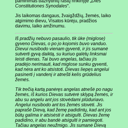
paminimas bažnytinių raštų rinkinyje „
Dies
Constitutiones Synodales
“.
Jis laikomas dangaus, žvaigždžių, žemės, laiko
atgimimo dievu, Visatos kūrėju, pradžios
davimu, laiko amžinumu.
Iš
pradžių nebuvo pasaulio, tik ūke (miglose)
gyveno Dievas, o po jo kojomis buvo vanduo.
Dievui nusibodo vienam gyventi, ir jis sumanė
sutverti gyvą daiktą, su kuriuo galėtų linksmai
leisti dienas. Tai buvo angelas, tačiau jis
pradėjo nerimauti, kad miglose sunku gyventi,
kad nėra ant ko atsistoti. Dievas liepęs angelui
pasinerti į vandenį ir atnešti kelis grūdelius
žemės.
Tik trečią kartą panėręs angelas atnešė po nagu
žemės, iš kurios Dievas sutvėrė sklypą žemės, ir
abu su angelu ant jos stovėdami plūduriavo.
Angelui nusibodo ant tos žemės stovėti. Jis
paprašė Dievą, kad žemę padidintų, kad ant jos
būtų galima ir atsisėsti ir atsigulti. Dievas žemę
padidino, ir abu bandė atsigulti ir pamiegoti.
Tačiau angelas neužmigo. Jis sumanė Dievą