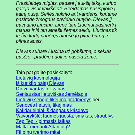
Praskleidęs miglas, padarė į aukštį taką, kuriuo
galėjo visur vaikščioti. Beeidamas nusispjovė į
kairę pusę. Seilės nukrito ant vandens, kuriame
pasirodė žmogaus pavidalo būtybė. Dievas jį
pavadino Liucinu. Liepė tam Liucinui pasinerti į
marias ir iš ten atnešti žemės sėklų. Liucinas tik
trečią kartą panėręs atnešė jų pilną burną ir
pilnas ausis.
Dievas subarė Liuciną už gobšumą, o sėklas
pasėjo - pradėjo augti jo pasėta žemė.
Taip pat galite pasiskaityti:
Lietuvių kosmologija
iš kur kilo baltų Dievas
Dievo vardas ir Tvanas
Seniausias lietuviškas žemėlapis
Lietuvių senojo tikėjimo pradmenys
bei
Senovės lietuvių tikėjimas
Kai dar elniai iš dangaus krisdavo
Vaivorykštė: laumės juosta, smakas, straublys
Zep Tepi - pirmasis laikas
Malta: menanti Atlantidą?
Filipinų tvėrimo mitai