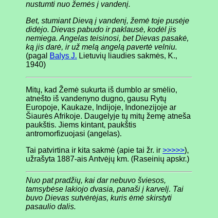
nustumti nuo žemės į vandenį.
Bet, stumiant Dievą į vandenį, žemė toje pusėje
didėjo. Dievas pabudo ir paklausė, kodėl jis
nemiega. Angelas teisinosi, bet Dievas pasakė,
ką jis darė, ir už melą angelą pavertė velniu.
(pagal
Balys J.
Lietuvių liaudies sakmės, K.,
1940)
Mitų, kad Žemė sukurta iš dumblo ar smėlio,
atnešto iš vandenyno dugno, gausu Rytų
Europoje, Kaukaze, Indijoje, Indonezijoje ar
Šiaurės Afrikoje. Daugelyje tų mitų žemę atneša
paukštis. Jiems kintant, paukštis
antromorfizuojasi (angelas).
Tai patvirtina ir kita sakmė (apie tai žr. ir
>>>>>
),
užrašyta 1887-ais Antvėjų km. (Raseinių apskr.)
Nuo pat pradžių, kai dar nebuvo šviesos,
tamsybėse lakiojo dvasia, panaši į karvelį. Tai
buvo Dievas sutvėrėjas, kuris ėmė skirstyti
pasaulio dalis.