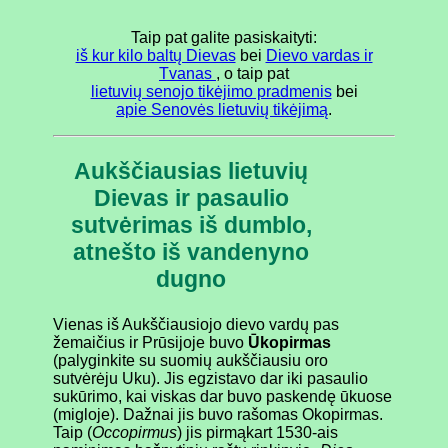
Taip pat galite pasiskaityti:
iš kur kilo baltų Dievas
bei
Dievo vardas ir
Tvanas
, o taip pat
lietuvių senojo tikėjimo pradmenis
bei
apie Senovės lietuvių tikėjimą
.
Aukščiausias lietuvių
Dievas ir pasaulio
sutvėrimas iš dumblo,
atnešto iš vandenyno
dugno
Vienas iš Aukščiausiojo dievo vardų pas
žemaičius ir Prūsijoje buvo
Ūkopirmas
(palyginkite su suomių aukščiausiu oro
sutvėrėju Uku). Jis egzistavo dar iki pasaulio
sukūrimo, kai viskas dar buvo paskendę ūkuose
(migloje). Dažnai jis buvo rašomas Okopirmas.
Taip (
Occopirmus
) jis pirmąkart 1530-ais