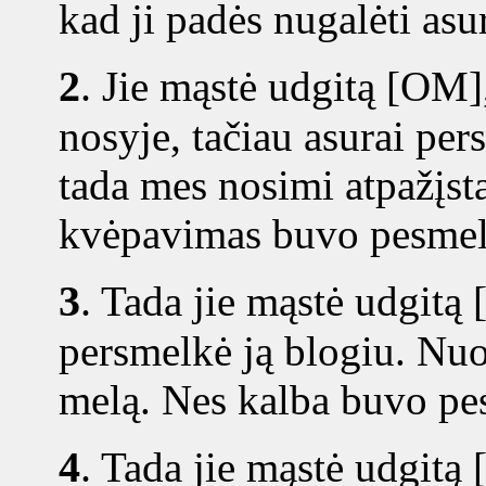
kad ji padės nugalėti asu
2
.
Jie mąstė udgitą [OM]
nosyje, tačiau asurai per
tada mes nosimi atpažįst
kvėpavimas buvo pesmelk
3
.
Tada jie mąstė udgitą 
persmelkė ją blogiu. Nuo
melą. Nes kalba buvo pe
4
.
Tada jie mąstė udgitą 