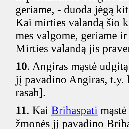
geriame, - duoda jėgą ki
Kai mirties valandą šio 
mes valgome, geriame ir 
Mirties valandą jis praver
10
.
Angiras mąstė udgitą
jį pavadino Angiras, t.y
rasah].
11
.
Kai
Brihaspati
mąstė 
žmonės jį pavadino Briha