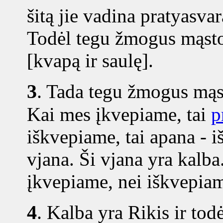
šitą jie vadina pratyasvar
Todėl tegu žmogus mąsto 
[kvapą ir saulę].
3
.
Tada tegu žmogus mąst
Kai mes įkvepiame, tai
p
iškvepiame, tai apana - i
vjana. Ši vjana yra kalba
įkvepiame, nei iškvepia
4
.
Kalba yra Rikis ir to