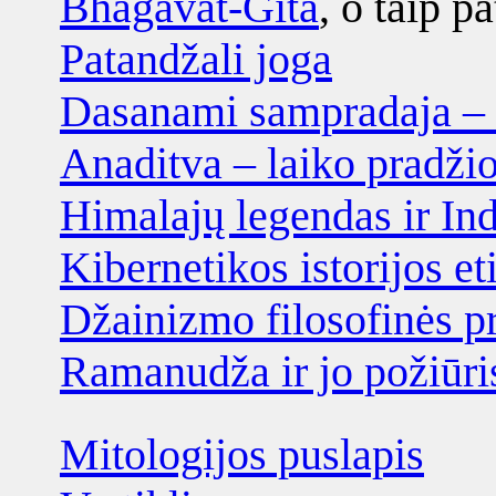
Bhagavat-Gita
, o taip pa
Patandžali joga
Dasanami sampradaja – v
Anaditva – laiko pradži
Himalajų legendas ir Ind
Kibernetikos istorijos et
Džainizmo filosofinės pr
Ramanudža ir jo požiūri
Mitologijos puslapis