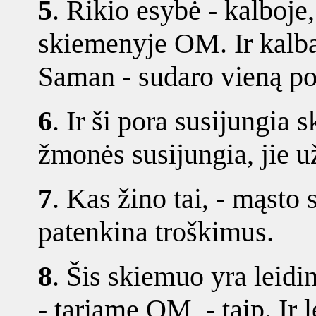
5
.
Rikio esybė - kalboje
skiemenyje OM. Ir kalba
Saman - sudaro vieną po
6
.
Ir ši pora susijungia
žmonės susijungia, jie u
7
.
Kas žino tai, - mąsto 
patenkina troškimus.
8
.
Šis skiemuo yra leidim
- tariame OM, - taip. Ir 