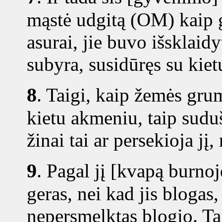
mąstė udgitą (OM) kaip 
asurai, jie buvo išsklaid
subyra, susidūręs su kie
8
.
Taigi, kaip žemės grum
kietu akmeniu, taip suduš 
žinai tai ar persekioja jį
9
.
Pagal jį [kvapą burnoje
geras, nei kad jis blogas,
nepersmelktas blogio. Ta