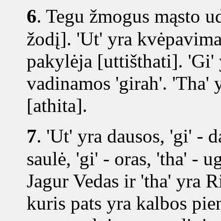
6
.
Tegu žmogus mąsto udg
žodį]. 'Ut' yra kvėpavima
pakylėja [uttišthati]. 'Gi
vadinamos 'girah'. 'Tha' 
[athita].
7
.
'Ut' yra dausos, 'gi' - d
saulė, 'gi' - oras, 'tha' - 
Jagur Vedas ir 'tha' yra 
kuris pats yra kalbos pie