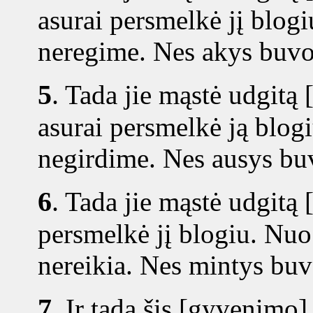
asurai persmelkė jį blogi
neregime. Nes akys buvo
5
.
Tada jie mąstė udgitą 
asurai persmelkė ją blogi
negirdime. Nes ausys bu
6
.
Tada jie mąstė udgitą 
persmelkė jį blogiu. Nuo 
nereikia. Nes mintys buv
7
.
Ir tada šis [gyvenimo] 