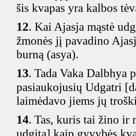
šis kvapas yra kalbos tėv
12
.
Kai Ajasja mąstė udgi
žmonės jį pavadino Ajasja
burną (asya).
13
.
Tada Vaka Dalbhya pa
pasiaukojusių Udgatri [d
laimėdavo jiems jų trošk
14
.
Tas, kuris tai žino i
udgitą] kaip gyvybės kva