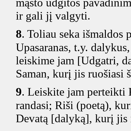
mąsto udgitos pavadinim
ir gali jį valgyti.
8
.
Toliau seka išmaldos 
Upasaranas, t.y. dalykus,
leiskime jam [Udgatri, da
Saman, kurį jis ruošiasi š
9
.
Leiskite jam perteikti
randasi; Riši (poetą), kur
Devatą [dalyką], kurį jis 