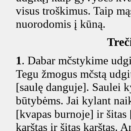
visus troškimus. Taip m
nuorodomis į kūną.
Treč
1
.
Dabar mčstykime udgit
Tegu žmogus mčstą udgit
[saulę danguje]. Saulei k
būtybėms. Jai kylant na
[kvapas burnoje] ir šitas
karštas ir šitas karštas. A