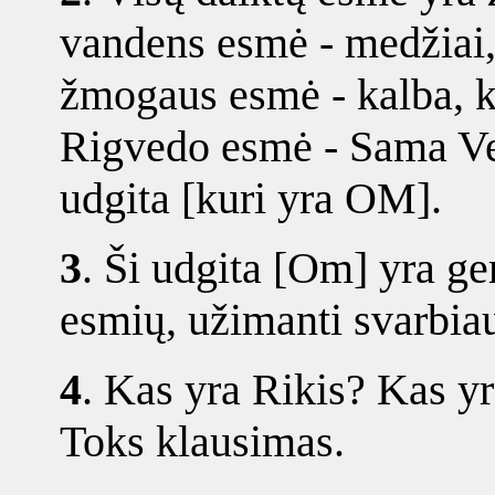
vandens esmė - medžiai
žmogaus esmė - kalba, k
Rigvedo esmė - Sama V
udgita [kuri yra OM].
3
.
Ši udgita [Om] yra ger
esmių, užimanti svarbiaus
4
.
Kas yra Rikis? Kas yr
Toks klausimas.