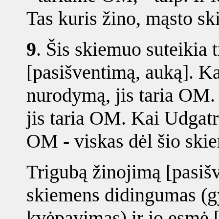
Tas kuris žino, mąsto s
9
.
Šis skiemuo suteikia 
[pasišventimą, auką]. K
nurodymą, jis taria OM. 
jis taria OM. Kai Udgatri
OM - viskas dėl šio ski
Trigubą žinojimą [pasišv
skiemens didingumas (g
kvėpavimas) ir jo esmė [