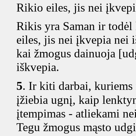
Rikio eiles, jis nei įkvep
Rikis yra Saman ir todė
eiles, jis nei įkvepia nei
kai žmogus dainuoja [udg
iškvepia.
5
.
Ir kiti darbai, kuriems 
įžiebia ugnį, kaip lenkt
įtempimas - atliekami nei
Tegu žmogus mąsto udgi