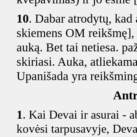
10
.
Dabar atrodytų, kad ab
skiemens OM reikšmę], ir
auką. Bet tai netiesa. p
skiriasi. Auka, atliekama
Upanišada yra reikšminge
Antr
1
.
Kai Devai ir asurai - a
kovėsi tarpusavyje, Deva