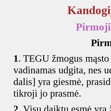
Kandogi
Pirmoj
Pirm
1
.
TEGU žmogus mąsto s
vadinamas udgita, nes 
dalis] yra giesmė, prasi
tikroji jo prasmė.
2
.
Visų daiktų esmė yra