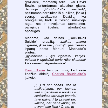
gražiausių momentų toliau, kai David
Bowie, pritardamas akustine gitara,
dainuoja „Rock'n'Roll'o savižudį“,
nežinomas berniukas iš publikos, įšoka į
sceną, apsikabina David'ą, lyg
brangiausią brolį, ir tiesiog nuskrieja
atgal, net ir nevejamas tuometinės,
palyginus švelniai atrodančios
apsaugos.
Manoma, kad dainos „Rock'nRoll
Suicide“ pradžią, „
Laikas paima
cigaretę, įkiša tau į burną
“, pasufleravo
ispanų poeto Manuel Machado'o
eilutės:
„
gyvenimas - lyg cigaretė/ žarijos,
pelenai ir ugnis/kai kurie rūko skubotai/
kiti - ramiai mėgaudamiesi
“.
David Bowie
taip pat mini, kad rašė
žodžius didelėj
Charles Baudelaire'o
įtakoje.
„(...)Tu per senas, kad to
atsikratytum, per jaunas,
kad sugebėtum išsirinkti / ir
skaitliukas tarnauja kantriai
tavo dainai / tu praeini pro
kavinę, bet nebevalgai, kai
gyveni taip ilgai / O, ne, tu -