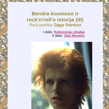
Bendra kosmoso ir
rock'n'roll'o istorija (III)
Rock poetika:
Ziggy Stardust
I dalis:
Kelioniniai užrašai
II dalis:
Jimi Hendrix