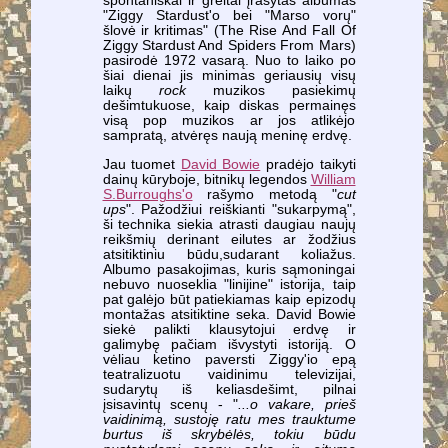
spontaniškai ir greitai įrašytas albumas
"Ziggy Stardust'o bei "Marso vorų"
šlovė ir kritimas" (The Rise And Fall Of
Ziggy Stardust And Spiders From Mars)
pasirodė 1972 vasarą. Nuo to laiko po
šiai dienai jis minimas geriausių visų
laikų
rock
muzikos pasiekimų
dešimtukuose, kaip diskas permainęs
visą pop muzikos ar jos atlikėjo
sampratą, atvėręs naują meninę erdvę.
Jau tuomet
David Bowie
pradėjo taikyti
dainų kūryboje, bitnikų legendos
William
S.Burroughs'o
rašymo metodą "
cut
ups
". Pažodžiui reiškianti "sukarpymą",
ši technika siekia atrasti daugiau naujų
reikšmių derinant eilutes ar žodžius
atsitiktiniu būdu,sudarant koliažus.
Albumo pasakojimas, kuris sąmoningai
nebuvo nuoseklia "linijine" istorija, taip
pat galėjo būt patiekiamas kaip epizodų
montažas atsitiktine seka. David Bowie
siekė palikti klausytojui erdvę ir
galimybę pačiam išvystyti istoriją. O
vėliau ketino paversti Ziggy'io epą
teatralizuotu vaidinimu televizijai,
sudarytų iš keliasdešimt, pilnai
įsisavintų scenų - "
...o vakare, prieš
vaidinimą, sustoję ratu mes trauktume
burtus iš skrybėlės, tokiu būdu