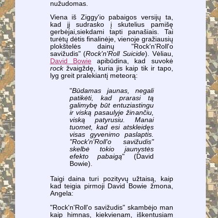
nužudomas.
Viena iš Ziggy'io pabaigos versijų ta,
kad jį sudrasko į skutelius pamišę
gerbėjai,siekdami tapti panašiais. Tai
turėtų dėtis finalinėje, vienoje gražiausių
plokštelės dainų "Rock'n'Roll'o
savižudis" (
Rock'n'Roll Suicide
). Vėliau,
David Bowie
apibūdina, kad suvokė
rock
žvaigždę, kuria jis kaip tik ir tapo,
lyg greit pralekiantį meteorą:
"
Būdamas jaunas, negali
patikėti, kad prarasi tą
galimybę būt entuziastingu
ir viską pasaulyje žinančiu,
viską patyrusiu. Manai
tuomet, kad esi atskleidęs
visas gyvenimo paslaptis.
"Rock'n'Roll'o savižudis"
skelbė tokio jaunystės
efekto pabaigą
" (David
Bowie).
Taigi daina turi pozityvų užtaisą, kaip
kad teigia pirmoji David Bowie žmona,
Angela:
"Rock'n'Roll'o savižudis" skambėjo man
kaip himnas, kiekvienam, iškentusiam