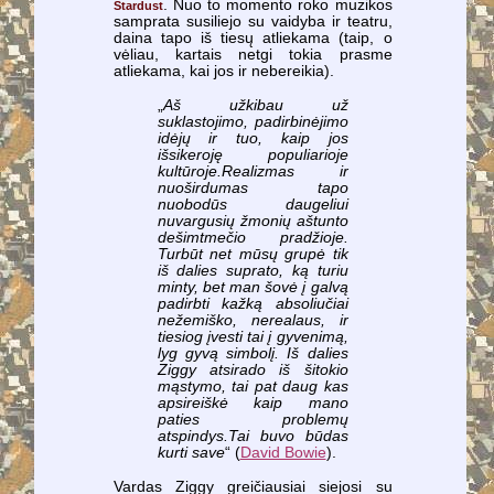
. Nuo to momento roko muzikos
Stardust
samprata susiliejo su vaidyba ir teatru,
daina tapo iš tiesų atliekama (taip, o
vėliau, kartais netgi tokia prasme
atliekama, kai jos ir nebereikia).
„
Aš užkibau už
suklastojimo, padirbinėjimo
idėjų ir tuo, kaip jos
išsikeroję populiarioje
kultūroje.Realizmas ir
nuoširdumas tapo
nuobodūs daugeliui
nuvargusių žmonių aštunto
dešimtmečio pradžioje.
Turbūt net mūsų grupė tik
iš dalies suprato, ką turiu
minty, bet man šovė į galvą
padirbti kažką absoliučiai
nežemiško, nerealaus, ir
tiesiog įvesti tai į gyvenimą,
lyg gyvą simbolį. Iš dalies
Ziggy atsirado iš šitokio
mąstymo, tai pat daug kas
apsireiškė kaip mano
paties problemų
atspindys.Tai buvo būdas
kurti save
“ (
David Bowie
).
Vardas Ziggy greičiausiai siejosi su