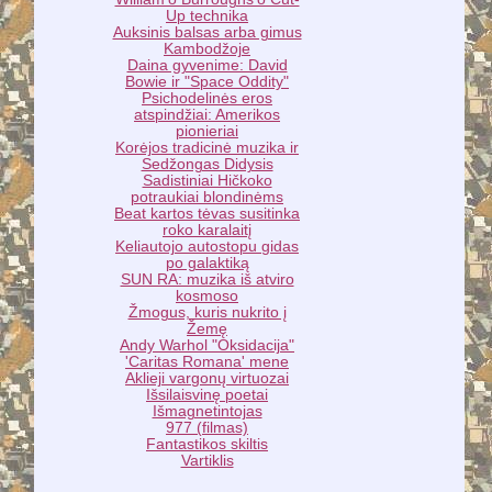
Up technika
Auksinis balsas arba gimus
Kambodžoje
Daina gyvenime: David
Bowie ir "Space Oddity"
Psichodelinės eros
atspindžiai: Amerikos
pionieriai
Korėjos tradicinė muzika ir
Sedžongas Didysis
Sadistiniai Hičkoko
potraukiai blondinėms
Beat kartos tėvas susitinka
roko karalaitį
Keliautojo autostopu gidas
po galaktiką
SUN RA: muzika iš atviro
kosmoso
Žmogus, kuris nukrito į
Žemę
Andy Warhol "Oksidacija"
'Caritas Romana' mene
Aklieji vargonų virtuozai
Išsilaisvinę poetai
Išmagnetintojas
977 (filmas)
Fantastikos skiltis
Vartiklis