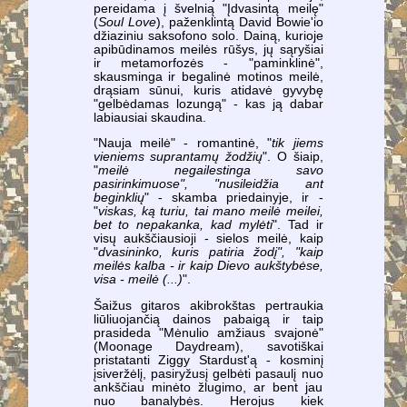
pereidama į švelnią "Įdvasintą meilę"
(
Soul Love
), paženklintą David Bowie'io
džiaziniu saksofono solo. Dainą, kurioje
apibūdinamos meilės rūšys, jų sąryšiai
ir metamorfozės - "paminklinė",
skausminga ir begalinė motinos meilė,
drąsiam sūnui, kuris atidavė gyvybę
"gelbėdamas lozungą" - kas ją dabar
labiausiai skaudina.
"Nauja meilė" - romantinė, "
tik jiems
vieniems suprantamų žodžių
". O šiaip,
"
meilė negailestinga savo
pasirinkimuose", "nusileidžia ant
beginklių
" - skamba priedainyje, ir -
"
viskas, ką turiu, tai mano meilė meilei,
bet to nepakanka, kad mylėti
". Tad ir
visų aukščiausioji - sielos meilė, kaip
"
dvasininko, kuris patiria žodį", "kaip
meilės kalba - ir kaip Dievo aukštybėse,
visa - meilė (...)
".
Šaižus gitaros akibrokštas pertraukia
liūliuojančią dainos pabaigą ir taip
prasideda "Mėnulio amžiaus svajonė"
(Moonage Daydream), savotiškai
pristatanti Ziggy Stardust'ą - kosminį
įsiveržėlį, pasiryžusį gelbėti pasaulį nuo
ankščiau minėto žlugimo, ar bent jau
nuo banalybės. Herojus kiek