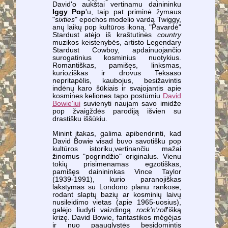
David'o aukštai vertinamu dainininku
Iggy Pop
'u, taip pat priminė žymaus
"
sixties
" epochos modelio vardą Twiggy,
anų laikų pop kultūros ikoną. "Pavardė"
Stardust atėjo iš kraštutinės
country
muzikos keistenybės, artisto Legendary
Stardust Cowboy, apdainuojančio
surogatinius kosminius nuotykius.
Romantiškas, pamišęs, linksmas,
kurioziškas ir drovus Teksaso
nepritapėlis, kaubojus, besižavintis
indėnų karo šūkiais ir svajojantis apie
kosmines keliones tapo postūmiu
David
Bowie'iui
suvienyti naujam savo imidže
pop žvaigždės parodiją išvien su
drastišku iššūkiu.
Minint įtakas, galima apibendrinti, kad
David Bowie visad buvo savotišku pop
kultūros istoriku,vertinančiu mažai
žinomus "pogrindžio" originalus. Vienu
tokių prisimenamas egzotiškas,
pamišęs dainininkas Vince Taylor
(1939-1991), kurio paranojiškas
lakstymas su Londono planu rankose,
rodant slaptų bazių ar kosminių laivų
nusileidimo vietas (apie 1965-uosius),
galėjo liudyti vaizdingą
rock'n'roll
'išką
krizę. David Bowie, fantastikos mėgėjas
ir nuo paauglystės besidomintis