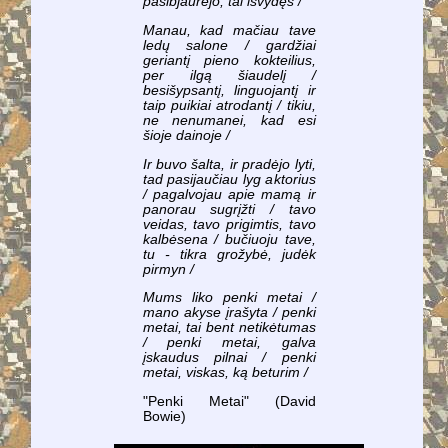
pasibjaurėjo, tai išvydęs /
Manau, kad mačiau tave
ledų salone / gardžiai
geriantį pieno kokteilius,
per ilgą šiaudelį /
besišypsantį, linguojantį ir
taip puikiai atrodantį / tikiu,
ne nenumanei, kad esi
šioje dainoje /
Ir buvo šalta, ir pradėjo lyti,
tad pasijaučiau lyg aktorius
/ pagalvojau apie mamą ir
panorau sugrįžti / tavo
veidas, tavo prigimtis, tavo
kalbėsena / bučiuoju tave,
tu - tikra grožybė, judėk
pirmyn /
Mums liko penki metai /
mano akyse įrašyta / penki
metai, tai bent netikėtumas
/ penki metai, galva
įskaudus pilnai / penki
metai, viskas, ką beturim /
"Penki Metai" (David
Bowie)