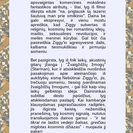
apsvaigintas komercinės mokslinės
fantastikos atributų, - štai, lyg iš filmo
iškirpta eilutė "na, priglausk tą lazerio
šautuvą man prie smilkinio". Daina be
galo ekspresyvi, ir vienu mostu
apreiškia, kad Ziggy sutvertas iš
religinių, kosminių bei romantinių idėjų,
maišto, seksualinės revoliucijos, ir
meilės meninei kūrybai. Gal būt čia
pasireiškia Ziggy'io agresyvesnė dalis,
kalbama tiesmukiškiau ir pirmuoju
asmeniu.
Bet pasigirsta, lyg iš
folk
laikų, akustinių
gitarų įžanga į "Žvaigždžių žmogų"
(Starman), kur ir atsiskleidžia nuoširdus
pasakojimas apie ateinančiojo iš
aukštybių esmę.Nebūtinai Ziggy'io, jis,
trečiuoju asmeniu, tiesiog įvardinamas
žvaigždžių žmogumi, - gal būt kaip visų
laikų gelbėtojo idėja. Dainininkas
subtiliai dėsto įspūdžius, lyg
atskleisdamas paslaptį. Kai kambaryje
klausydamas paprasčiausios radijėlės,
jis išgirsta keistą, nežemišką
pranešimą, lyg kosminį signalą, nutolus
transliuojamos dainos garsui - "
ir tai
tikrai ne laidos vedėjo balsas, greičiau
miglotas kosminis džiazas
" - nuojauta jį
pakeri: