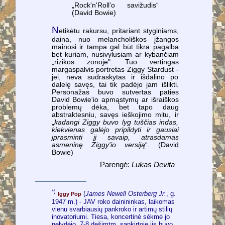
„Rock'n'Roll'o savižudis“
(David Bowie)
N
etikėtu rakursu, pritariant styginiams,
daina, nuo melancholiškos įžangos
mainosi ir tampa gal būt tikra pagalba
bet kuriam, nusivylusiam ar kybančiam
„rizikos zonoje". Tuo vertingas
margaspalvis portretas Ziggy Stardust -
jei, neva sudraskytas ir išdalino po
dalelę savęs, tai tik padėjo jam išlikti.
Personažas buvo sutvertas paties
David Bowie'io apmąstymų ar išraiškos
problemų dėka, bet tapo daug
abstraktesniu, savęs ieškojimo mitu, ir
„
kadangi Ziggy buvo lyg tuščias indas,
kiekvienas galėjo pripildyti ir gausiai
įprasminti jį savaip, atrasdamas
asmeninę Ziggy'io versiją
“. (David
Bowie)
Parengė:
Lukas Devita
*)
(
James Newell Osterberg Jr.
, g.
Iggy Pop
1947 m.) - JAV roko dainininkas, laikomas
vienu svarbiausių pankroko ir artimų stilių
inovatoriumi. Tiesa, koncertinė sėkmė jo
nelydėjo. 7-8 dešimtm. sankirtoje jis buvo