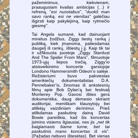
pažeminimus, kiekvienam,
praaugusiam kvailas ambicijas (...) ir
refreną, "
esi nuostabus
", "
duokš man
savo ranką, esi ne vienišas
" galėčiau
išgirsti kaip pakylėjimą, kaip rytmečio
giesmę".
Tai Angela sumanė, kad dainuojant
minėtus žodžius, Ziggy tiestų ranką į
publiką, kiek įmanoma, paliesdamas
daugelį iš rankų, ištiestų į jį. Kaip tik tai
ir užfiksuota juostoje „Ziggy Stardust
And The Spider From Mars“, filmuotoje
1973-ųjų liepos trečią, Ziggy'io
atsisveikinimo koncerte garsiojoje
Londono Hammersmith Odeon'o salėje.
Režisieriumi buvo pakviestas
amerikiečių dokumentalistas D.A.
Pennebaker'is, žinomas iš ankstesnių
filmų apie Bob Dylan'ą bei festivalį
Monterey Pop. Gavosi išties gera
dokumentika, daug dėmesio skiriant
auditorijai, meniškam klausytojų bei
atlikėjų vaizdiniam derinimui. Prieš
atlikdamas paskutinę dainą David
Bowie pareiškia, kad šis koncertas
įsimins visiems ilgiausiai, nes jis „
net tik
baigiamasis šiame turne, bet tai
paskutinis mano koncertas iš vis
“.
(Pažadas nebuvo ištesėtas). Bet vienas