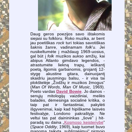
Daug geros poezijos savo ištakomis
siejasi su folkloru. Roko muzika, ar bent
jau poetiškas
rock
turi tokias savotiškas
šaknis žanre, vadinamam
folk
'u. Jei
nusikeltumėte į maždaug 1969-uosius,
gal būt į
folk
muzikos aukso amžių, kai
abipus Atlanto gimdavo legendos, -
atrastumėte liekną trapų, ieškantį
poetą, ilgomis garbanomis, grojantį 12-
stygę akustine gitara, dainuojantį
skaidriu jausmingu balsu, - ir visa tai
plokštelėje „Žodžių ir muzikos žmogus“
(
Man Of Words, Man Of Music
, 1969).
Poeto vardas
David Bowie
. Jo dainos -
senųjų mitologijų vaizdiniai, meilės
baladės, dėmesinga socialinė kritika, o
taip pat ir fantastiniai, pakylėti
išgyvenimai, kaip kad hipiškame laisvės
festivalyje, Londono pakraštyje. Ne
veltui tas pat dainininkas „šovė" į hit-
paradą su daina „
Kosmoso keistenybė
“
(
Space Oddity
, 1969), kaip tuomet buvo
manoma, taikyta „sublizgėjimui“ pirmojo