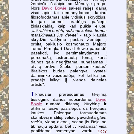
žemiečio išsilaipinimo Mėnulyje proga.
Nors
David Bowie
sakėsi rašęs dainą
visai apie tai nemanydamas, labiau
filosofuodamas apie vidinius skrydžius.
Ir jau tuomet pradėjęs pašiepti
žiniasklaidą, kaip kad puikia eilute,
„
laikraščiai norėtų sužinoti kokios firmos
marškinėliais jūs dėvite
“ - taip klausia
skrydžio valdymo postas Žemėje į
orbitą pakilusio kosmonauto Majoro
Tomo. Pirmąkart David Bowie pabandė
pasakoti, lyg persimainydamas į
personažą, astronautą Tomą, kuris
dainos gale negrįžtamai nunešamas į
atvirą erdvę. Šitoks „personifikuotas“
išraiškos būdas palengva vystėsi
dainininko vaizduotėje, kol kritika jau
pradėjo laikyti jį „vienos dainelės
artistu“.
T
ikriausiai prarasdamas tikėjimą
tiesioginiu dainos nuoširdumu,
David
Bowie
numatė didesnę kūrybinę ir
atlikimo laisvę pasislėpus už herojaus
kaukės. Palengva formuodamas
skambesį ir stilių, vėliau pavadintą
glam
rock
'u, vieną dieną į sceną jis išėjo ne
tik nauju apdaru, bet „vilkėdamas“ visa
papildoma asmenybe, vardu
Ziggy