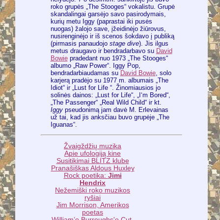
roko grupės „The Stooges“ vokalistu. Grupė
skandalingai garsėjo savo pasirodymais,
kurių metu Iggy (paprastai iki pusės
nuogas) žalojo save, įžeidinėjo žiūrovus,
nusirenginėjo ir iš scenos šokdavo į publiką
(pirmasis panaudojo
stage dive
). Jis ilgus
metus draugavo ir bendradarbavo su
David
Bowie
pradedant nuo 1973 „The Stooges“
albumo „Raw Power“. Iggy Pop,
bendradarbiaudamas su
David Bowie
, solo
karjerą pradėjo su 1977 m. albumais „The
Idiot“ ir „Lust for Life “. Žinomiausios jo
solinės dainos: „Lust for Life“, „I‘m Bored“,
„The Passenger“ „Real Wild Child“ ir kt.
Iggy
pseudonimą jam davė M. Erlevainas
už tai, kad jis anksčiau buvo grupėje „The
Iguanas“.
Žvaigždžių muzika
Apie ufologiją kine
Susitikimai BLITZ klube
Pranašiškas Aldous Huxley
Rock poetika:
Jimi
Hendrix
Nežemiški roko muzikos
ryšiai
Jim Morrison, Amerikos
poetas
William’o Burroughs'o Cut-