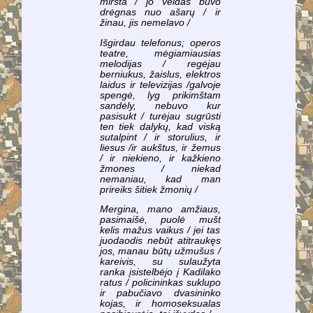
miršta / jo veidas buvo
drėgnas nuo ašarų / ir
žinau, jis nemelavo /
Išgirdau telefonus; operos
teatre, mėgiamiausias
melodijas / regėjau
berniukus, žaislus, elektros
laidus ir televizijas /galvoje
spengė, lyg prikimštam
sandėly, nebuvo kur
pasisukt / turėjau sugrūsti
ten tiek dalykų, kad viską
sutalpint / ir storulius, ir
liesus /ir aukštus, ir žemus
/ ir niekieno, ir kažkieno
žmones / niekad
nemaniau, kad man
prireiks šitiek žmonių /
Mergina, mano amžiaus,
pasimaišė, puolė mušt
kelis mažus vaikus / jei tas
juodaodis nebūt atitraukęs
jos, manau būtų užmušus /
kareivis, su sulaužyta
ranka įsistelbėjo į Kadilako
ratus / policininkas suklupo
ir pabučiavo dvasininko
kojas, ir homoseksualas