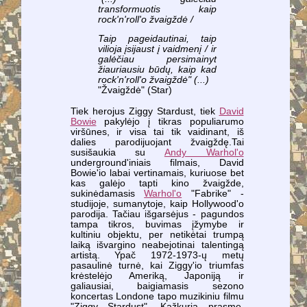
transformuotis kaip
rock'n'roll'o žvaigždė /
Taip pageidautinai, taip
vilioja įsijaust į vaidmenį / ir
galėčiau persimainyt
žiauriausiu būdų, kaip kad
rock'n'roll'o žvaigždė" (...)
"Žvaigždė" (Star)
Tiek herojus Ziggy Stardust, tiek
David
Bowie
pakylėjo į tikras populiarumo
viršūnes, ir visa tai tik vaidinant, iš
dalies parodijuojant žvaigždę.Tai
susišaukia su
Andy Warhol'o
underground'iniais filmais, David
Bowie'io labai vertinamais, kuriuose bet
kas galėjo tapti kino žvaigžde,
sukinėdamasis
Warhol'o
"Fabrike" -
studijoje, sumanytoje, kaip Hollywood'o
parodija. Tačiau išgarsėjus - pagundos
tampa tikros, buvimas įžymybe ir
kultiniu objektu, per netikėtai trumpą
laiką išvargino neabejotinai talentingą
artistą. Ypač 1972-1973-ų metų
pasaulinė turnė, kai Ziggy'io triumfas
krėstelėjo Ameriką, Japoniją ir
galiausiai, baigiamasis sezono
koncertas Londone tapo muzikiniu filmu
"Ziggy Stardust". Kažkuria prasme,