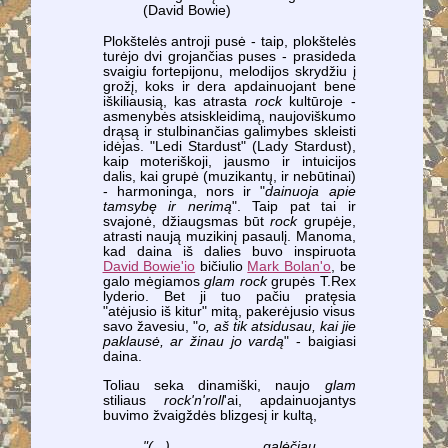
(David Bowie)
Plokštelės antroji pusė - taip, plokštelės
turėjo dvi grojančias puses - prasideda
svaigiu fortepijonu, melodijos skrydžiu į
grožį, koks ir dera apdainuojant bene
iškiliausią, kas atrasta
rock
kultūroje -
asmenybės atsiskleidimą, naujoviškumo
drąsą ir stulbinančias galimybes skleisti
idėjas. "Ledi Stardust" (Lady Stardust),
kaip moteriškoji, jausmo ir intuicijos
dalis, kai grupė (muzikantų, ir nebūtinai)
- harmoninga, nors ir "
dainuoja apie
tamsybę ir nerimą
". Taip pat tai ir
svajonė, džiaugsmas būt
rock
grupėje,
atrasti naują muzikinį pasaulį. Manoma,
kad daina iš dalies buvo inspiruota
David Bowie'io
bičiulio
Mark Bolan'o
, be
galo mėgiamos
glam rock
grupės T.Rex
lyderio. Bet ji tuo pačiu pratęsia
"atėjusio iš kitur" mitą, pakerėjusio visus
savo žavesiu, "
o, aš tik atsidusau, kai jie
paklausė, ar žinau jo vardą
" - baigiasi
daina.
Toliau seka dinamiški, naujo
glam
stiliaus
rock'n'roll
'ai, apdainuojantys
buvimo žvaigždės blizgesį ir kultą,
"(...) galėčiau