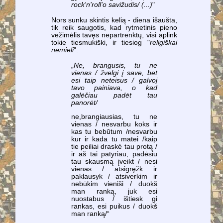
rock'n'roll'o savižudis/ (...)
"
Nors sunku skintis kelią - diena išaušta,
tik reik saugotis, kad rytmetinis pieno
vežimėlis tavęs nepartrenktų, visi aplink
tokie tiesmukiški, ir tiesiog "
religiškai
nemieli
".
„
Ne, brangusis, tu ne
vienas / žvelgi į save, bet
esi taip neteisus / galvoj
tavo painiava, o kad
galėčiau padėt tau
panorėt/
ne,brangiausias, tu ne
vienas / nesvarbu koks ir
kas tu bebūtum /nesvarbu
kur ir kada tu matei /kaip
tie peiliai draskė tau protą /
ir aš tai patyriau, padėsiu
tau skausmą įveikt / nesi
vienas / atsigręžk ir
paklausyk / atsiverkim ir
nebūkim vieniši / duokš
man ranką, juk esi
nuostabus / ištiesk gi
rankas, esi puikus / duokš
man ranką/“