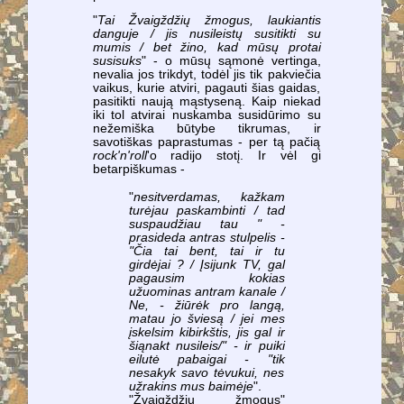
"
Tai Žvaigždžių žmogus, laukiantis
danguje / jis nusileistų susitikti su
mumis / bet žino, kad mūsų protai
susisuks
" - o mūsų sąmonė vertinga,
nevalia jos trikdyt, todėl jis tik pakviečia
vaikus, kurie atviri, pagauti šias gaidas,
pasitikti naują mąstyseną. Kaip niekad
iki tol atvirai nuskamba susidūrimo su
nežemiška būtybe tikrumas, ir
savotiškas paprastumas - per tą pačią
rock'n'roll
'o radijo stotį. Ir vėl gi
betarpiškumas -
"
nesitverdamas, kažkam
turėjau paskambinti / tad
suspaudžiau tau " -
prasideda antras stulpelis -
"Čia tai bent, tai ir tu
girdėjai ? / Įsijunk TV, gal
pagausim kokias
užuominas antram kanale /
Ne, - žiūrėk pro langą,
matau jo šviesą / jei mes
įskelsim kibirkštis, jis gal ir
šiąnakt nusileis/" - ir puiki
eilutė pabaigai - "tik
nesakyk savo tėvukui, nes
užrakins mus baimėje
".
"Žvaigždžių žmogus"