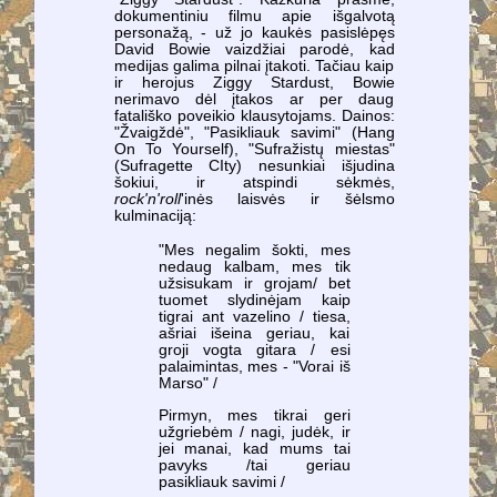
dokumentiniu filmu apie išgalvotą
personažą, - už jo kaukės pasislėpęs
David Bowie vaizdžiai parodė, kad
medijas galima pilnai įtakoti. Tačiau kaip
ir herojus Ziggy Stardust, Bowie
nerimavo dėl įtakos ar per daug
fatališko poveikio klausytojams. Dainos:
"Žvaigždė", "Pasikliauk savimi" (Hang
On To Yourself), "Sufražistų miestas"
(Sufragette CIty) nesunkiai išjudina
šokiui, ir atspindi sėkmės,
rock'n'roll
'inės laisvės ir šėlsmo
kulminaciją:
"Mes negalim šokti, mes
nedaug kalbam, mes tik
užsisukam ir grojam/ bet
tuomet slydinėjam kaip
tigrai ant vazelino / tiesa,
ašriai išeina geriau, kai
groji vogta gitara / esi
palaimintas, mes - "Vorai iš
Marso" /
Pirmyn, mes tikrai geri
užgriebėm / nagi, judėk, ir
jei manai, kad mums tai
pavyks /tai geriau
pasikliauk savimi /