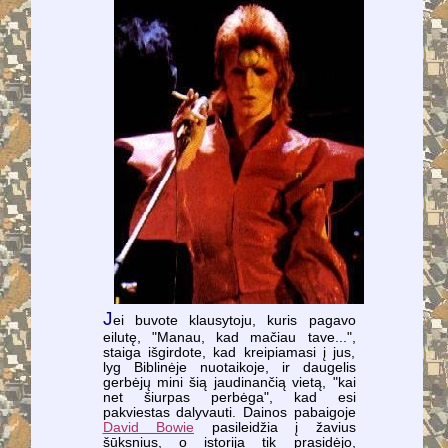
J
ei buvote klausytoju, kuris pagavo
eilutę, "Manau, kad mačiau tave...",
staiga išgirdote, kad kreipiamasi į jus,
lyg Biblinėje nuotaikoje, ir daugelis
gerbėjų mini šią jaudinančią vietą, "kai
net šiurpas perbėga", kad esi
pakviestas dalyvauti. Dainos pabaigoje
David Bowie
pasileidžia į žavius
šūksnius, o istorija tik prasidėjo,