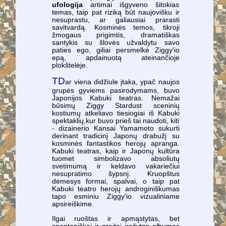
ufologija
artimai išgyveno šitokias
temas, taip pat riziką būt naujovišku ir
nesuprastu, ar galiausiai prarasti
savitvardą. Kosminės temos, tikroji
žmogaus prigimtis, dramatiškas
santykis su šlovės užvaldytu savo
paties ego, giliai persmelkė Ziggy'io
epą, apdainuotą ateinančioje
plokštelėje.
TD
ar viena didžiule įtaka, ypač naujos
grupės gyviems pasirodymams, buvo
Japonijos Kabuki teatras. Nemažai
būsimų Ziggy Stardust sceninių
kostiumų atkeliavo tiesiogiai iš Kabuki
spektaklių,kur buvo prieš tai naudoti, kiti
- dizainerio Kansai Yamamoto sukurti
derinant tradicinį Japonų drabužį su
kosminės fantastikos herojų apranga.
Kabuki teatras, kaip ir Japonų kultūra
tuomet simbolizavo absoliutų
svetimumą ir keldavo vakariečiui
nesupratimo šypsnį. Kruopštus
dėmesys formai, spalvai, o taip pat
Kabuki teatro herojų androginiškumas
tapo esminiu Ziggy'io vizualiniame
apsireiškime.
Ilgai ruoštas ir apmąstytas, bet