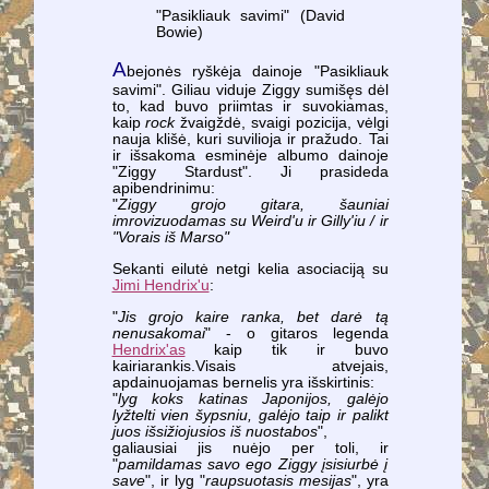
"Pasikliauk savimi" (David
Bowie)
A
bejonės ryškėja dainoje "Pasikliauk
savimi". Giliau viduje Ziggy sumišęs dėl
to, kad buvo priimtas ir suvokiamas,
kaip
rock
žvaigždė, svaigi pozicija, vėlgi
nauja klišė, kuri suvilioja ir pražudo. Tai
ir išsakoma esminėje albumo dainoje
"Ziggy Stardust". Ji prasideda
apibendrinimu:
"
Ziggy grojo gitara, šauniai
imrovizuodamas su Weird'u ir Gilly'iu / ir
"Vorais iš Marso"
Sekanti eilutė netgi kelia asociaciją su
Jimi Hendrix'u
:
"
Jis grojo kaire ranka, bet darė tą
nenusakomai
" - o gitaros legenda
Hendrix'as
kaip tik ir buvo
kairiarankis.Visais atvejais,
apdainuojamas bernelis yra išskirtinis:
"
lyg koks katinas Japonijos, galėjo
lyžtelti vien šypsniu, galėjo taip ir palikt
juos išsižiojusios iš nuostabos
",
galiausiai jis nuėjo per toli, ir
"
pamildamas savo ego Ziggy įsisiurbė į
save
", ir lyg "
raupsuotasis mesijas
", yra