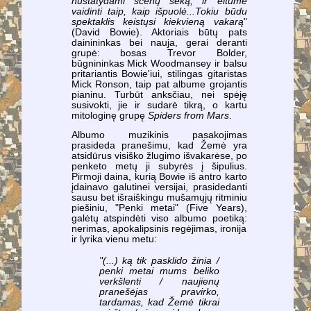
nustatydami scenų seką, ir eitume
vaidinti taip, kaip išpuolė...Tokiu būdu
spektaklis keistųsi kiekvieną vakarą
"
(David Bowie). Aktoriais būtų pats
dainininkas bei nauja, gerai deranti
grupė: bosas Trevor Bolder,
būgnininkas Mick Woodmansey ir balsu
pritariantis Bowie'iui, stilingas gitaristas
Mick Ronson, taip pat albume grojantis
pianinu. Turbūt anksčiau, nei spėję
susivokti, jie ir sudarė tikrą, o kartu
mitologinę grupę
Spiders from Mars
.
Albumo muzikinis pasakojimas
prasideda pranešimu, kad Žemė yra
atsidūrus visiško žlugimo išvakarėse, po
penketo metų ji subyrės į šipulius.
Pirmoji daina, kurią Bowie iš antro karto
įdainavo galutinei versijai, prasidedanti
sausu bet išraiškingu mušamųjų ritminiu
piešiniu, "Penki metai" (Five Years),
galėtų atspindėti viso albumo poetiką:
nerimas, apokalipsinis regėjimas, ironija
ir lyrika vienu metu:
"(...) ką tik pasklido žinia /
penki metai mums beliko
verkšlenti / naujienų
pranešėjas pravirko,
tardamas, kad Žemė tikrai