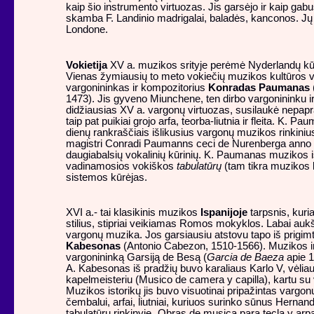
kaip šio instrumento virtuozas. Jis garsėjo ir kaip gab
skamba F. Landinio madrigalai, baladės, kanconos. Jų r
Londone.
Vokietija
XV a. muzikos srityje perėmė Nyderlandų kū
Vienas žymiausių to meto vokiečių muzikos kultūros ve
vargonininkas ir kompozitorius
Konradas Paumanas
1473). Jis gyveno Miunchene, ten dirbo vargonininku i
didžiausias XV a. vargonų virtuozas, susilaukė nepapr
taip pat puikiai grojo arfa, teorba-liutnia ir fleita. K. 
dienų rankraščiais išlikusius vargonų muzikos rinkin
magistri Conradi Paumanns ceci de Nurenberga anno 1
daugiabalsių vokalinių kūrinių. K. Paumanas muzikos is
vadinamosios vokiškos
tabulatūrų
(tam tikra muzikos 
sistemos kūrėjas.
XVI a.- tai klasikinis muzikos
Ispanijoje
tarpsnis, kuri
stilius, stipriai veikiamas Romos mokyklos. Labai aukš
vargonų muzika. Jos garsiausiu atstovu tapo iš prigim
Kabesonas
(Antonio Cabezon, 1510-1566). Muzikos ir
vargonininką Garsiją de Besą (
Garcia de Baeza
apie 1
A. Kabesonas iš pradžių buvo karaliaus Karlo V, vėliau 
kapelmeisteriu (Musico de camera y capilla), kartu su va
Muzikos istorikų jis buvo visuotinai pripažintas varg
čembalui, arfai, liutniai, kuriuos surinko sūnus Hern
tabulatūrų rinkinyje „Obras de
musica para tecla y arp