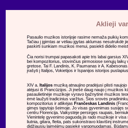
Aklieji va
Pasaulio muzikos istorijoje rasime nemaža puikių komp
Tačiau į įgimtas ar vėliau įgytas aklumas nesutrukdė
paskirti sunkiam muzikos menui, pasiekti didelio meis
Čia norisi trumpai papasakoti apie tris labai garsius X
bei kompozitorius, stovinčius pirmosiose senųjų laik
gretose. Tai F. Landinis, K. Paumanas ir A. Kabesonas
įrašyti į Italijos, Vokietijos ir Ispanijos istorijos puslapius
XIV a.
Italijos
muziką atnaujino pradėjusi plisti naujoj
atėjusi iš Prancūzijos. Ji įnešė daug naujo į muzikos kūr
pasaulietinėje muzikoje vyravo bažnytinė muzikos teor
ėmė laužyti tradicinius varžtus. Šios srovės pradininku 
kompozitorius ir atlikėjas
Frančeskas Landinis
(Franc
gimęs tapytojo šeimoje. Jo visas gyvenimas susijęs 
centru Florencija. Vaikystėje persirgęs raupais, berni
Vienintelę gyvenimo paguodą jis rado muzikoje ir visa s
liutnia, gitara, fleita, pats sukonstravo klavišinį instru
didžiausių laimėjimų pasiekė vargonuodamas. Būdamas