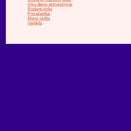
Visų dienų apmąstymai
Rodanti kelią
Prerafaelitai
Meno skiltis
Vartiklis