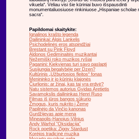
vikuela“. Vėliau visi šie kūriniai buvo išspausdinti
monumentaliuosiuose rinkiniuose „Hispaniae scholae
sacra“.
Papildomai skaitykite:
Ignalinos krašto legenda
Dailininkai: Algis Lankelis
Psichodelinės eros atspindžiai
Bręstant su Pink Floyd
Aldonos Gediminaitės muzikantai
Nežemiški roko muzikos ryšiai
Paganini: Kiekvienas turi savo paslaptį
Susijungia begalybėje per Dzen?
Kultūrinis „Užburtosios fleitos“ fonas
Menininko ir jo kūrinių klajonės
Čiurlionis: ar žinai, kas tai yra erdvė?
Natų sistemos autorius Gvidas Aretietis
Savamokslis dailininkas Henri Ruso
Filmas iš jūros bangos sūkurio
Žmogus, kuris nukrito į Žemę
Papilnėjo da Vinčio kanonas
Gurdžijevas apie meną
Mineapolis-Hanojus-Vilnius
Andy Warhol "Oksidacija"
Rock poetika: Ziggy Stardust
Korėjos tradicinė muzika
Mozarto muzikos galia