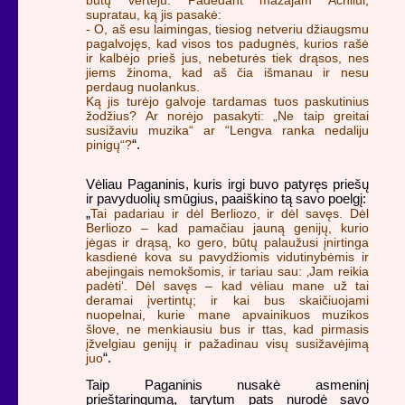
supratau, ką jis pasakė:
- O, aš esu laimingas, tiesiog netveriu džiaugsmu
pagalvojęs, kad visos tos padugnės, kurios rašė
ir kalbėjo prieš jus, nebeturės tiek drąsos, nes
jiems žinoma, kad aš čia išmanau ir nesu
perdaug nuolankus.
Ką jis turėjo galvoje tardamas tuos paskutinius
žodžius? Ar norėjo pasakyti: „Ne taip greitai
susižaviu muzika“ ar “Lengva ranka nedaliju
pinigų“?
“.
Vėliau Paganinis, kuris irgi buvo patyręs priešų
ir pavyduolių smūgius, paaiškino tą savo poelgį:
„
Tai padariau ir dėl Berliozo, ir dėl savęs. Dėl
Berliozo – kad pamačiau jauną genijų, kurio
jėgas ir drąsą, ko gero, būtų palaužusi įnirtinga
kasdienė kova su pavydžiomis vidutinybėmis ir
abejingais nemokšomis, ir tariau sau: ‚Jam reikia
padėti‘. Dėl savęs – kad vėliau mane už tai
deramai įvertintų; ir kai bus skaičiuojami
nuopelnai, kurie mane apvainikuos muzikos
šlove, ne menkiausiu bus ir ttas, kad pirmasis
įžvelgiau genijų ir pažadinau visų susižavėjimą
juo
“.
Taip Paganinis nusakė asmeninį
prieštaringumą, tarytum pats nurodė savo