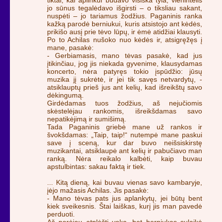
jo sūnus tegalėdavo išgirsti – o tiksliau sakant,
nuspėti – jo tariamus žodžius. Paganinis ranka
kažką parodė berniukui, kuris atsistojo ant kėdės,
prikišo ausį prie tėvo lūpų, ir ėmė atidžiai klausyti.
Po to Achilas nušoko nuo kėdės ir, atsigręžęs į
mane, pasakė:
- Gerbiamasis, mano tėvas pasakė, kad jus
įtikinčiau, jog jis niekada gyvenime, klausydamas
koncerto, nėra patyręs tokio įspūdžio: jūsų
muzika jį sukrėtė, ir jei tik savęs netvardytų, -
atsiklauptų prieš jus ant kelių, kad išreikštų savo
dėkingumą.
Girdėdamas tuos žodžius, aš nejučiomis
skėstelėjau rankomis, išreikšdamas savo
nepatikėjimą ir sumišimą.
Tada Paganinis griebė mane už rankos ir
švokšdamas: „Taip, taip!“ nutempė mane paskui
save į sceną, kur dar buvo neišsiskirstę
muzikantai, atsiklaupė ant kelių ir pabučiavo man
ranką. Nėra reikalo kalbėti, kaip buvau
apstulbintas: sakau faktą ir tiek.
... Kitą dieną, kai buvau vienas savo kambaryje,
įėjo mažasis Achilas. Jis pasakė:
- Mano tėvas pats jus aplankytų, jei būtų bent
kiek sveikesnis. Štai laiškas, kurį jis man pavedė
perduoti.
Aš norėjau atplėšti voką, bet berniukas sulaikė