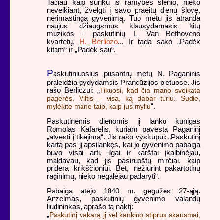
Tačiau kaip sunku iš ramybės slėnio, nieko
neveikiant, žvelgti į savo praeitų dienų šlovę,
nerimastingą gyvenimą. Tuo metu jis atranda
naujus džiaugsmus klausydamasis kitų
muzikos – paskutinių L. Van Bethoveno
kvartetų,
H. Berliozo
... Ir tada sako „Padėk
kitam“ ir „Padėk sau“.
P
askutiniuosius pusantrų metų N. Paganinis
praleidžia gydydamsis Prancūzijos pietuose. Jis
rašo Berliozui: „
Tikuosi, kad čia mano sveikata
pagerės. Viltis – visa, ką dabar turiu. Sudie,
mylėkite mane taip, kaip jus myliu
“.
Paskutinėmis dienomis jį lanko kunigas
Romolas Kafarelis, kuriam pavesta Paganinį
„atvesti į tikėjimą“. Jis rašo vyskupui: „Paskutinį
kartą pas jį apsilankęs, kai jo gyvenimo pabaiga
buvo visai arti, ilgai ir karštai įkalbinėjau,
maldavau, kad jis pasiruoštų mirčiai, kaip
pridera krikščioniui. Bet, nežiūrint pakartotinų
raginimų, nieko negalėjau padaryti“.
Pabaiga atėjo 1840 m. gegužės 27-ąją.
Anzelmas, paskutinių gyvenimo valandų
liudininkas, aprašo tą naktį:
„
Paskutinį vakarą jį vėl kankino stiprūs skausmai,