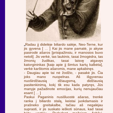
„
Radau jį didelėje biliardo salėje, Neo-Terne, kur
jis gyvena [ ... ] Kai jis mane pamatė, jo akyse
pasirodė ašaros [prisipažinsiu, ir manosios buvo
netoli]. Jis verkė, tas laukinis, tasai žmogėdra, tas
žmonių žudikas, tasai laisvę atgavęs
katorgininkas [kaip apie jį šimtus kartų kalbėta],
verkė karštomis ašaromis, mane apkabinęs.
- Daugiau apie tai nė žodžio, - pasakė jis. Čia
joks mano nuopelnas. Aš išgyvenau
nuoširdžiausią džiaugsmą, didžiausią
pasitenkinimą, kokį tik esu kada patyręs, Jūs
manyje pažadinote emocijas, kurių nenujaučiau
esant [ ... ]
Paskui Paganinis nusišluostė ašaras, trenkė
ranka į biliardo stalą, keistai juokdamasis ir
prašneko greitakalbe, tačiau aš negalėjau
suprasti, ir jis suskato ieškoti sūnaus, kad tasai
būtų vertėju. Padedant mažajam Achilui,