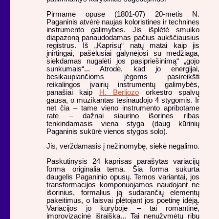
Pirmame opuse (1801-07) 20-metis N.
Paganinis atvėrė naujas koloristines ir technines
instrumento galimybes. Jis išplėtė smuiko
diapazoną panaudodamas pačius aukščiausius
registrus. Iš „Kaprisų“ natų matai kaip jis
įnirtingai, pašėlusiai galynėjosi su medžiaga,
siekdamas nugalėti jos pasipriešinimą“ „gojo
sunkumais“... Atrodė, kad jo energijai,
besikaupiančioms jėgoms pasireikšti
reikalingos įvairių instrumentų galimybės,
panašiai kaip
H. Berliozo
orkestro spalvų
gausa, o muzikantas tesinaudojo 4 stygomis. Ir
net čia – tame vieno instrumento apribotame
rate – dažnai siaurino išorines ribas
tenkindamasis viena styga (daug kūrinių
Paganinis sukūrė vienos stygos solo).
Jis, verždamasis į nežinomybę, siekė negalimo.
Paskutinysis 24 kaprisas parašytas variacijų
forma originalia tema. Šia forma sukurta
daugelis Paganinio opusų. Temos variantai, jos
transformacijos komponuojamos naudojant ne
išorinius, formalius ją sudarančių elementų
pakeitimus, o laisvai plėtojant jos poetinę idėją.
Variacijos jo kūryboje – tai romantinė,
improvizacinė išraiška... Tai nenužymėtų ribų