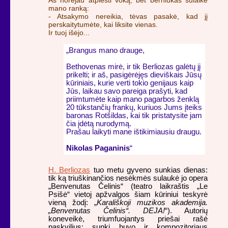
mano ranką:
- Atsakymo nereikia, tėvas pasakė, kad jį
perskaitytumėte, kai liksite vienas.
Ir tuoj išėjo...
„Brangus mano drauge,
Bethovenas mirė, ir tik Berliozas galėtų jį
prikelti; ir aš, pasigėrėjęs dieviškais Jūsų
kūriniais, kurie verti tokio genijaus kaip
Jūs, laikau savo pareiga prašyti, kad
priimtumėte kaip mano pagarbos ženklą
20 tūkstančių frankų, kuriuos Jums įteiks
baronas Rotšildas, kai tik pristatysite jam
čia įdėtą nurodymą.
Prašau laikyti mane ištikimiausiu draugu.
Nikolas Paganinis
“
H. Berliozas
tuo metu gyveno sunkias dienas:
tik ką triuškinančios nesėkmės sulaukė jo opera
„Benvenutas Čelinis“ (teatro laikraštis „Le
Psišė“ vietoj apžvalgos šiam kūriniui teskyrė
vieną žodį: „
Karališkoji muzikos akademija.
„Benvenutas Čelinis“. DEJA!
“). Autorių
koneveikė, triumfuojantys priešai rašė
paskvilius; sunki buvo ir kompozitoriaus