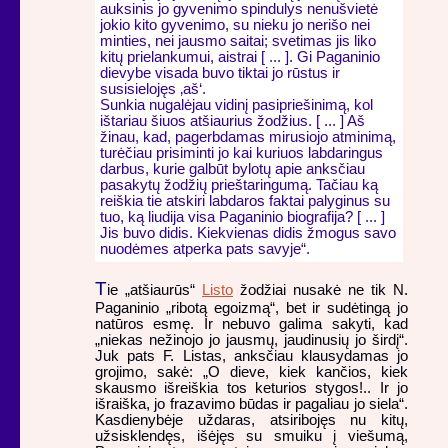
auksinis jo gyvenimo spindulys nenušvietė
jokio kito gyvenimo, su nieku jo nerišo nei
minties, nei jausmo saitai; svetimas jis liko
kitų prielankumui, aistrai [ ... ]. Gi Paganinio
dievybe visada buvo tiktai jo rūstus ir
susisielojęs ‚aš‘.
Sunkia nugalėjau vidinį pasipriešinimą, kol
ištariau šiuos atšiaurius žodžius. [ ... ] Aš
žinau, kad, pagerbdamas mirusiojo atminimą,
turėčiau prisiminti jo kai kuriuos labdaringus
darbus, kurie galbūt bylotų apie anksčiau
pasakytų žodžių prieštaringumą. Tačiau ką
reiškia tie atskiri labdaros faktai palyginus su
tuo, ką liudija visa Paganinio biografija? [ ... ]
Jis buvo didis. Kiekvienas didis žmogus savo
nuodėmes atperka pats savyje“.
T
ie „atšiaurūs“
Listo
žodžiai nusakė ne tik N.
Paganinio „ribotą egoizmą“, bet ir sudėtingą jo
natūros esmę. Ir nebuvo galima sakyti, kad
„niekas nežinojo jo jausmų, jaudinusių jo širdį“.
Juk pats F. Listas, anksčiau klausydamas jo
grojimo, sakė: „O dieve, kiek kančios, kiek
skausmo išreiškia tos keturios stygos!.. Ir jo
išraiška, jo frazavimo būdas ir pagaliau jo siela“.
Kasdienybėje uždaras, atsiribojęs nu kitų,
užsisklendęs, išėjęs su smuiku į viešumą,