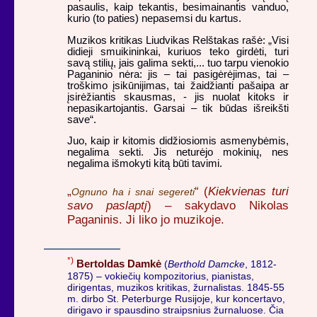
pasaulis, kaip tekantis, besimainantis vanduo,
kurio (to paties) nepasemsi du kartus.
Muzikos kritikas Liudvikas Relštakas rašė: „Visi
didieji smuikininkai, kuriuos teko girdėti, turi
savą stilių, jais galima sekti,... tuo tarpu vienokio
Paganinio nėra: jis – tai pasigėrėjimas, tai –
troškimo įsikūnijimas, tai žaidžianti pašaipa ar
įsirėžiantis skausmas, - jis nuolat kitoks ir
nepasikartojantis. Garsai – tik būdas išreikšti
save“.
Juo, kaip ir kitomis didžiosiomis asmenybėmis,
negalima sekti. Jis neturėjo mokinių, nes
negalima išmokyti kitą būti tavimi.
„
“ (
Kiekvienas turi
Ognuno ha i snai segereti
savo paslaptį
) – sakydavo Nikolas
Paganinis. Ji liko jo muzikoje.
*)
Bertoldas Damkė
(
Berthold Damcke
, 1812-
1875) – vokiečių kompozitorius, pianistas,
dirigentas, muzikos kritikas, žurnalistas. 1845-55
m. dirbo St. Peterburge Rusijoje, kur koncertavo,
dirigavo ir spausdino straipsnius žurnaluose. Čia