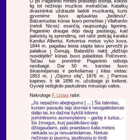
O po Paganinio mirties prasidėjo istorija, kokios
lig tol nežinojo muzikos metraščiai. Katalikų
dvasininkai uždraudė laidoti muzikantą, kuris
gyvenime buvo apšauktas „bedieviu“.
Balzamuotas kūnas buvo perneštas į Vilafranše
(netoli Nicos) esančią raupsuotųjų ligoninę.
Paganinio draugai dėjo daug pastangų, kad
pakeistų tą sprendimą, net rašė peticiją karaliui
Karoliui Albertui. Ketverius metus vyko kova.
1844 m. pagaliau leista slapta laivu pervežti jo
palaikus į Genują. Balandžio naktį „didžiojo
nusidėjėlio“ kūnas buvo palaidotas Polčevere.
Tačiau tuo pomirtinė Paganinio odisėja
nesibaigė. Dar 50 m. karstas buvo
iškasinėjamas ir perkeliamas į kitas vietas:
1853 m. į „Gijomo vilą“, 1876 m. į Parmos
kapines. Ir tik 1896 m. užsibaigė jo kelionė.
Gyvieji neišgirdo paskutinės mirusiojo valios.
Nekrologe
F. Listas
rašė:
„Jis nepažino abejingumo [ ... ] Šis talentas,
kuriam pasaulis taip dosniai ir nesigailėdamas
dalijo tai, ko dažnai šykšti kitoms
įsimintinoms asmenybėms – garbę ir turtus, -
šis žmogus, kurį pasitikdavo taip
džiūgaudami, pats praeidavo šalia minios
niekada su ja nesuartėdamas. Niekas
nežinojo jo jausmų, jaudinusių jo širdį: