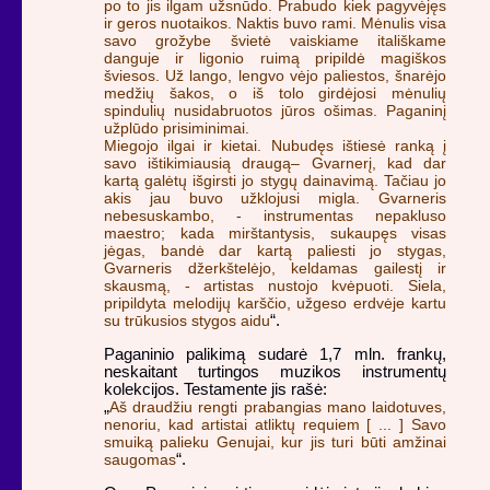
po to jis ilgam užsnūdo. Prabudo kiek pagyvėjęs
ir geros nuotaikos. Naktis buvo rami. Mėnulis visa
savo grožybe švietė vaiskiame itališkame
danguje ir ligonio ruimą pripildė magiškos
šviesos. Už lango, lengvo vėjo paliestos, šnarėjo
medžių šakos, o iš tolo girdėjosi mėnulių
spindulių nusidabruotos jūros ošimas. Paganinį
užplūdo prisiminimai.
Miegojo ilgai ir kietai. Nubudęs ištiesė ranką į
savo ištikimiausią draugą– Gvarnerį, kad dar
kartą galėtų išgirsti jo stygų dainavimą. Tačiau jo
akis jau buvo užklojusi migla. Gvarneris
nebesuskambo, - instrumentas nepakluso
maestro; kada mirštantysis, sukaupęs visas
jėgas, bandė dar kartą paliesti jo stygas,
Gvarneris džerkštelėjo, keldamas gailestį ir
skausmą, - artistas nustojo kvėpuoti. Siela,
pripildyta melodijų karščio, užgeso erdvėje kartu
su trūkusios stygos aidu
“.
Paganinio palikimą sudarė 1,7 mln. frankų,
neskaitant turtingos muzikos instrumentų
kolekcijos. Testamente jis rašė:
„
Aš draudžiu rengti prabangias mano laidotuves,
nenoriu, kad artistai atliktų requiem [ ... ] Savo
smuiką palieku Genujai, kur jis turi būti amžinai
saugomas
“.