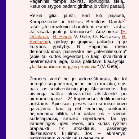
Paganinis tampa atviras, apnuogina sielą...
Keturios stygos padaro girdimą jo vidinį pasaulį.
Reikia giliai jausti, kad kiti pajaustų.
*)
Kompozitorius ir kritikas Bertoldas Damkė
rašė: „Jo muzikinio charakterio esmė – aistra.
Ją visada junti jo kūriniuose“. Amžininkai (
E.
Delakrua
,
H. Heinė
, V. Gėtė, O. Balzakas,
H.
Berliozas
), girdėję jo grojimą, paliudijo tą jo
kūrybos ypatybę. N. Paganinio meno
demoniškumas pasireiškė ne „infernališkumu“
(apie tai kurtos legendos), o kaip užvaldanti ir
neatremiama jėga, kurią patirdavo klausytojai:
„
Tai kuriančios energijos proveržiai
“ (V. Gėtė).
Žmones veikė ne jo virtuoziškumas, iki tol
neregėti sugebėjimai, ir net ne jo muzika, o jis
pats, jos susitvenkusių jėgų išlaisvinimas. Toji
aistringa natūra akivaizdžiai atsiskleidė jau
pirmame opuse – 24 kaprisuose, dedikuotuose
artistams. Apie šias pjeses solo smuikui buvo
galvojama, kad jų dėl techninių sunkumų
neįmanoma atlikti. O ir dabar jos – vienos
sudėtingiausių smuiko repertuare. Tai lyg
vandeningos upės rėvos, pro kurias ryžtasi
praplaukti tik atkakliausi, pasirengę
didžiausioms kliūtims. Jos – akmenys,
patikrinantys kūrybinius sugebėjimus.