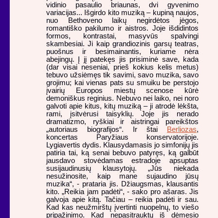
vidinio pasaulio briaunas, dvi gyvenimo
variacijas... Išgirdo kito muziką – kupiną naujos,
nuo Bethoveno laikų negirdėtos jėgos,
romantiško pakilumo ir aistros. Joje išdidintos
formos, kontrastai, masyvūs spalvingi
skambesiai. Ji kaip grandiozinis garsų teatras,
puošnus ir besimainantis, kuriame nėra
abejingų. Į jį patekęs jis prisiminė save, kada
(dar visai neseniai, prieš kokius kelis metus)
tebuvo užsiėmęs tik savimi, savo muzika, savo
grojimu; kai vienas pats su smuiku be perstojo
įvairių Europos miestų scenose kūrė
demoniškus reginius. Nebuvo nei laiko, nei noro
galvoti apie kitus, kitų muziką – ji atrodė lėkšta,
rami, įsitvėrusi taisyklių. Joje jis nerado
dramatizmo, ryškiai ir aistringai pareikštos
„autoriaus biografijos“. Ir štai
Berliozas
,
koncertas Paryžiaus konservatorijoje.
Lygiavertis dydis. Klausydamasis jo simfonijų jis
patiria tai, ką senai bebuvo patyręs, ką galbūt
jausdavo stovėdamas estradoje apsuptas
susijaudinusių klausytojų. „Jūs niekada
nesužinosite, kaip mane sujaudino jūsų
muzika“, - prataria jis. Džiaugsmas, klausantis
kito. „Reikia jam padėti“, - sako pro ašaras. Jis
galvoja apie kitą. Tačiau – reikia padėti ir sau.
Kad kas neužmirštų įvertinti nuopelnų, to viešo
pripažinimo. Kad nepasitrauktų iš dėmesio