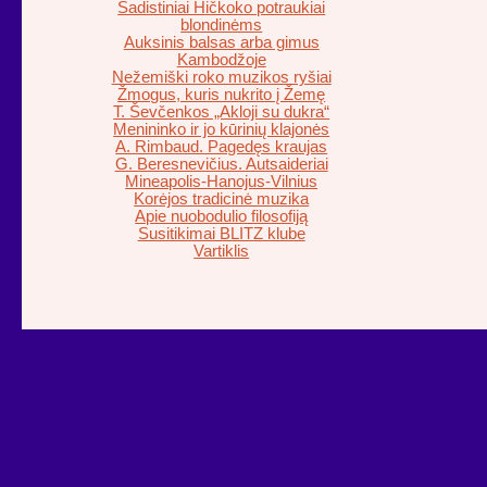
Sadistiniai Hičkoko potraukiai
blondinėms
Auksinis balsas arba gimus
Kambodžoje
Nežemiški roko muzikos ryšiai
Žmogus, kuris nukrito į Žemę
T. Ševčenkos „Akloji su dukra“
Menininko ir jo kūrinių klajonės
A. Rimbaud. Pagedęs kraujas
G. Beresnevičius. Autsaideriai
Mineapolis-Hanojus-Vilnius
Korėjos tradicinė muzika
Apie nuobodulio filosofiją
Susitikimai BLITZ klube
Vartiklis