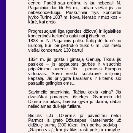
centro. Padėti sau grojimu jis jau nebegali. N.
Paganiniui dar tik 56 m., tačiau viešai jis jau
nebekoncertuoja. Paskutiniai trys koncertai
įvyko Turine 1837 m. kovą. Nerašo ir muzikos –
kūrė, kai grojo.
Progresuojanti liga (gerklės džiova) ir ilgalaikės
koncertinės kelionės galutinai jį išsekino.
1828 m. N. Paganinis paliko Italiją dėl turnė po
Europą, kuri be pertrūkio truko 6 m. Jos metu
viešai koncertavo 130 kartų!
1834 m. jis grįžta į gimtąją Genują. Tikslą jis
pasiekė – jis apgaubtas garbės ir visuotinio
pripažinimo aureole. Jis – pirmasis Europos
virtuozas. Savo veikla susikrovė milijoninį
kapitalą. Jis prilygsta karaliams ir kitiems šio
pasaulio galingiesiems...
Savimeilė patenkinta. Tačiau kokia kaina? Jis
dvasiškai pavargęs, išsekęs. Gvarnerio del
Džesu smuikas, buvusi gyva jo dalimi, dabar
neliečiamas dulkėja futliare.
Bičiulis L.G. Džermis jo pavedimu netoli
Parmos iš grafo Džiuzepės Kastelinardo už
didžiulę sumą (300 tūkst. lirų) perka sodybą –
„Gajono vilą“, kur jis tikisi rasti poilsį ir ramybę.