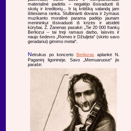
materialinė padėtis – negalėjo išsivaduoti iš
skolų ir kreditorių... Ir tą kritišką valandą jam
ištiesiama ranka. Stulbinanti dovana ir žymaus
muzikanto moralinė parama padėjo jaunam
menininkui išsivaduoti iš krizės ir atsidėti
kūrybai. Ž. Žanenas pasakė: „Tie 20 000 frankų
Berliozui – tai treji ramaus darbo, laisvės ir
naujo šedevro „Romeo ir Džiuljeta“ (skirto savo
geradariui) gimimo metai“.
N
etrukus po koncerto
Berliozas
aplankė N.
Paganinį ligoninėje. Savo „Memuaruose“ jis
parašė: