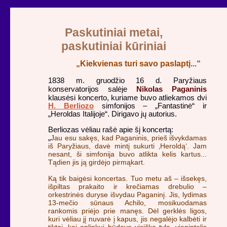
Paskutiniai metai,
paskutiniai kūriniai
„Kiekvienas turi savo paslaptį...“
1838 m. gruodžio 16 d. Paryžiaus
Nikolas Paganinis
konservatorijos salėje
klausėsi koncerto, kuriame buvo atliekamos dvi
H. Berliozo
simfonijos – „Fantastinė“ ir
„Heroldas Italijoje“. Dirigavo jų autorius.
Berliozas vėliau rašė apie šį koncertą:
„
Jau esu sakęs, kad Paganinis, prieš išvykdamas
iš Paryžiaus, davė mintį sukurti ‚Heroldą‘. Jam
nesant, ši simfonija buvo atlikta kelis kartus...
Tądien jis ją girdėjo pirmąkart.
Ką tik baigėsi koncertas. Tuo metu aš – išsekęs,
išpiltas prakaito ir krečiamas drebulio –
orkestrinės duryse išvydau Paganinį. Jis, lydimas
13-mečio sūnaus Achilo, mosikuodamas
rankomis priėjo prie manęs. Dėl gerklės ligos,
kuri vėliau jį nuvarė į kapus, jis negalėjo kalbėti ir
tiktai, kai aplinkui būdavo visiška tyla, vienintelis