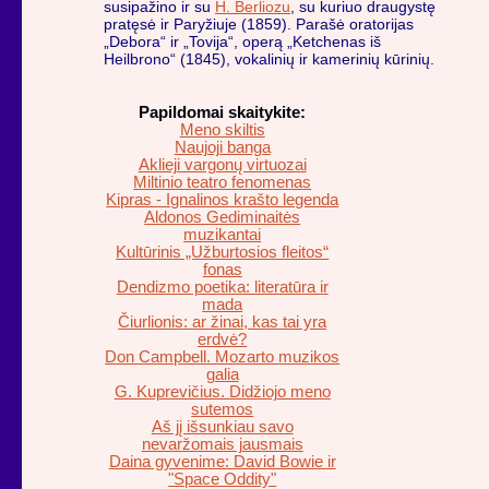
susipažino ir su
H. Berliozu
, su kuriuo draugystę
pratęsė ir Paryžiuje (1859). Parašė oratorijas
„Debora“ ir „Tovija“, operą „Ketchenas iš
Heilbrono“ (1845), vokalinių ir kamerinių kūrinių.
Papildomai skaitykite:
Meno skiltis
Naujoji banga
Aklieji vargonų virtuozai
Miltinio teatro fenomenas
Kipras - Ignalinos krašto legenda
Aldonos Gediminaitės
muzikantai
Kultūrinis „Užburtosios fleitos“
fonas
Dendizmo poetika: literatūra ir
mada
Čiurlionis: ar žinai, kas tai yra
erdvė?
Don Campbell. Mozarto muzikos
galia
G. Kuprevičius. Didžiojo meno
sutemos
Aš jį išsunkiau savo
nevaržomais jausmais
Daina gyvenime: David Bowie ir
"Space Oddity"