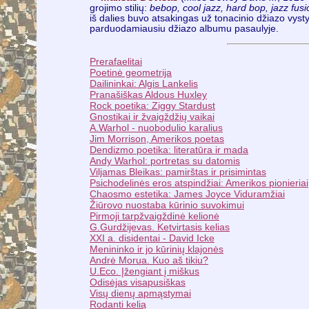
grojimo stilių:
bebop, cool jazz, hard bop, jazz fusi
iš dalies buvo atsakingas už tonacinio džiazo vystym
parduodamiausiu džiazo albumu pasaulyje.
Prerafaelitai
Poetinė geometrija
Dailininkai: Algis Lankelis
Pranašiškas Aldous Huxley
Rock poetika: Ziggy Stardust
Gnostikai ir žvaigždžių vaikai
A.Warhol - nuobodulio karalius
Jim Morrison, Amerikos poetas
Dendizmo poetika: literatūra ir mada
Andy Warhol: portretas su datomis
Viljamas Bleikas: pamirštas ir prisimintas
Psichodelinės eros atspindžiai: Amerikos pionieriai
Chaosmo estetika: James Joyce Viduramžiai
Žiūrovo nuostaba kūrinio suvokimui
Pirmoji tarpžvaigždinė kelionė
G.Gurdžijevas. Ketvirtasis kelias
XXI a. disidentai - David Icke
Menininko ir jo kūrinių klajonės
Andrė Morua. Kuo aš tikiu?
U.Eco. Įžengiant į miškus
Odisėjas visapusiškas
Visų dienų apmąstymai
Rodanti kelią