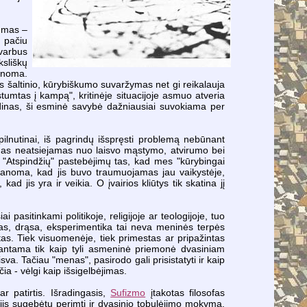
kumas –
 pačiu
svarbus
ksliškų
anoma.
es šaltinio, kūrybiškumo suvaržymas net gi reikalauja
stumtas į kampą", kritinėje situacijoje asmuo atveria
inas, ši esminė savybė dažniausiai suvokiama per
pilnutinai, iš pagrindų išspręsti problemą nebūnant
kumas neatsiejamas nuo laisvo mąstymo, atvirumo bei
"Atspindžių" pastebėjimų tas, kad mes "kūrybingai
anoma, kad jis buvo traumuojamas jau vaikystėje,
jis yra ir veikia. O įvairios kliūtys tik skatina jį
asitinkami politikoje, religijoje ar teologijoje, tuo
umas, drąsa, eksperimentika tai neva meninės terpės
ltas. Tiek visuomenėje, tiek primestas ar pripažintas
uprantama tik kaip tyli asmeninė priemonė dvasiniam
va. Tačiau "menas", pasirodo gali prisistatyti ir kaip
ia - vėlgi kaip išsigelbėjimas.
r patirtis. Išradingasis,
Sufizmo
įtakotas filosofas
 jis sugebėtų perimti ir dvasinio tobulėjimo mokymą.