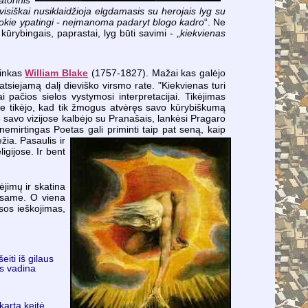
visiškai nusiklaidžioja elgdamasis su herojais lyg su
ės tokie ypatingi - neįmanoma padaryt blogo kadro
“. Ne
ūrybingais, paprastai, lyg būti savimi - „
kiekvienas
ninkas
William Blake
(1757-1827). Mažai kas galėjo
tsiejamą dalį dieviško virsmo rate. "Kiekvienas turi
ai pačios sielos vystymosi interpretacijai. Tikėjimas
ake tikėjo, kad tik žmogus atvėręs savo kūrybiškumą
ke savo vizijose kalbėjo su Pranašais, lankėsi Pragaro
emirtingas Poetas gali priminti taip pat seną, kaip
žia. Pasaulis ir
gijose. Ir bent
ėjimų ir skatina
r esame. O viena
esos ieškojimas,
iti iš gilaus
s vadina
kartą keitė