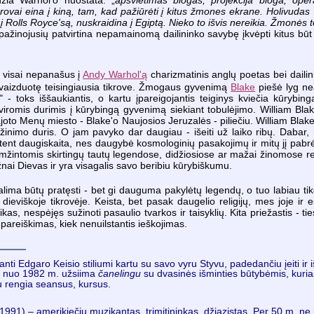
rovai eina į kiną, tam, kad pažiūrėti į kitus žmones ekrane. Holivudas 
na į Rolls Royce'są, nuskraidina į Egiptą. Nieko to išvis nereikia. Žmon
ažinojusių patvirtina nepamainomą dailininko savybę įkvėpti kitus būt k
m visai nepanašus į
Andy Warhol'ą
charizmatinis anglų poetas bei daili
ė vaizduotę teisingiausia tikrove. Žmogaus gyvenimą
Blake
piešė lyg nea
ą" - toks iššaukiantis, o kartu įpareigojantis teiginys kviečia kūrybing
tviromis durimis į kūrybingą gyvenimą siekiant tobulėjimo. William Bl
vajoto Menų miesto - Blake'o Naujosios Jeruzalės - piliečiu. William Bla
nimo duris. O jam pavyko dar daugiau - išeiti už laiko ribų. Dabar, n
ūtent daugiskaita, nes daugybė kosmologinių
pasakojimų ir mitų jį pabrė
mžintomis skirtingų tautų legendose, didžiosiose ar mažai žinomose reli
žnai Dievas ir yra visagalis savo beribiu kūrybiškumu.
lima būtų pratęsti - bet gi dauguma pakylėtų legendų, o tuo labiau tik
 dieviškoje tikrovėje. Keista, bet pasak daugelio religijų, mes joje i
kas, nespėjęs sužinoti pasaulio tvarkos ir taisyklių. Kita priežastis - ti
s pareiškimas, kiek nenuilstantis ieškojimas.
i Edgaro Keisio stiliumi kartu su savo vyru Styvu, padedančiu įeiti ir iše
o nuo 1982 m. užsiima
čanelingu
su dvasinės išminties būtybėmis, kuria
u rengia seansus, kursus.
1991) – amerikiečių muzikantas, trimitininkas, džiazistas. Per 50 m. ne 