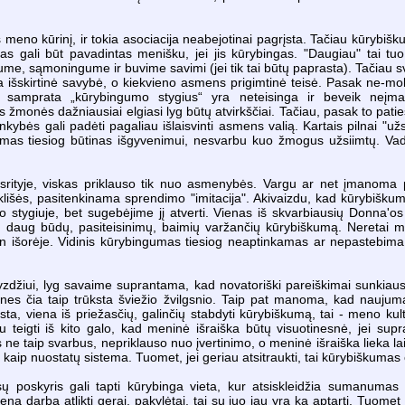
is meno kūrinį, ir tokia asociacija neabejotinai pagrįsta. Tačiau kūrybiš
 gali būt pavadintas menišku, jei jis kūrybingas. "Daugiau" tai tuo
tume, sąmoningume ir buvime savimi (jei tik tai būtų paprasta). Tačiau 
a išskirtinė savybė, o kiekvieno asmens prigimtinė teisė. Pasak ne-mo
ati samprata „kūrybingumo stygius“ yra neteisinga ir beveik neįm
 žmonės dažniausiai elgiasi lyg būtų atvirkščiai. Tačiau, pasak to pati
nkybės gali padėti pagaliau išlaisvinti asmens valią. Kartais pilnai "už
mas tiesiog būtinas išgyvenimui, nesvarbu kuo žmogus užsiimtų. Vad
s srityje, viskas priklauso tik nuo asmenybės. Vargu ar net įmanoma 
" klišės, pasitenkinama sprendimo "imitacija". Akivaizdu, kad kūrybiš
ygiuje, bet sugebėjime jį atverti. Vienas iš skvarbiausių Donna'os 
 daug būdų, pasiteisinimų, baimių varžančių kūrybiškumą. Neretai m
šorėje. Vidinis kūrybingumas tiesiog neaptinkamas ar nepastebima, kad 
džiui, lyg savaime suprantama, kad novatoriški pareiškimai sunkiausiai p
a, nes čia taip trūksta šviežio žvilgsnio. Taip pat manoma, kad nauj
eista, viena iš priežasčių, galinčių stabdyti kūrybiškumą, tai - meno ku
iau teigti iš kito galo, kad meninė išraiška būtų visuotinesnė, jei s
ne taip svarbus, nepriklauso nuo įvertinimo, o meninė išraiška lieka lais
r kaip nuostatų sistema. Tuomet, jei geriau atsitraukti, tai kūrybiškumas č
 poskyris gali tapti kūrybinga vieta, kur atsiskleidžia sumanumas a
 darbą atlikti gerai, pakylėtai, tai su juo jau yra ką aptarti. Tuomet