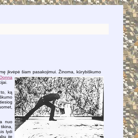
 esmę įkvėpė šiam pasakojimui. Žinoma, kūrybiškumo
Donna
jai.
 to, ką
biškumo
tiesiog
tuomet,
ia nuo
tikina,
is lydi
abu jie