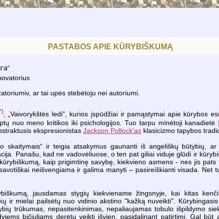
PASTABOS APIE KŪRYBIŠKUMĄ
ra
“
novatorius
atoriumiv, ar tai upės stebėtoju nei autoriumi.
*)
, „Vaivorykštės ledi“, kurios įspūdžiai ir pamąstymai apie kūrybos
ptų nuo meno kritikos iki psichologijos. Tuo tarpu minėtoji kanadietė
straktusis ekspresionistas
Jackson Pollock'as
klasicizmo tapybos tradici
o skaitymais“ ir teigia atsakymus gaunanti iš angeliškų būtybių, ar
acija. Panašu, kad ne vadovėliuose, o ten pat giliai viduje glūdi ir kūry
ūrybiškumą, kaip prigimtinę savybę, kiekvieno asmens - nes jis pats 
savotiškai neišvengiama ir galima manyti – pasireiškianti visada. Net 
rybiškumą, jausdamas stygių kiekviename žingsnyje, kai kitas kenč
ir mielai pailsėtų nuo vidinio akstino "kažką nuveikti". Kūrybingasis 
bių trūkumas, nepasitenkinimas, nepaliaujamas tobulo išpildymo siek
ems bičiuliams derėtų veikti išvien, pasidalinant patirtimi. Gal būt 