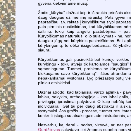
gyvena kiekviename mūsų.
Žodis „kūryba“ dažnai taip ir ištraukia priešais ak
daug daugiau už meninę išraišką. Pats gyvenimas
paprasčiau, t.y. raktas į kūrybiškumą slypi papras
pats pirminis nusiteikimas, kad kūrybiškumas nėr
šaltinių, tokių kaip angelų pastebėjimai - p
Kūrybiškumas natūralus, o jo sulaikymas - ne, nors
daugiau jėgų nei kūrybinis pasireiškimas. Bet apli
kūrybingumą, to dėka išsigelbėdamas. Kūrybišku
siaurai.
Kūrybiškumas gali pasireikšti bet kurioje veiklo
kūrybingu - tokiu atveju tik kartojamos "saugios
sąmoningumo. Tuomet, problema ne kūrybiškumo st
blokuojame savo kūrybiškumą". Išties atrandama
nepakankamai vystomas. Lyg priežastys būtų vien i
pilniau atsiskleisti.
Dažnai atrodo, kad labiausiai varžo aplinka - pavyz
labiau, sakykim, archeologijoje - kas labai gail
privilegija, įprastiniai palydovai. O kaip nebūtų k
individualiai. Gal tai per daug abstraktu ir aišk
vystymuisi. Jos grožis - procese, tuomet rezultatas 
konkreti įstaiga su atsakingais administratoriais, a
Nesvarbu, ką darai - sodas, virtuvė, ar net pasų
Gurdžijevas
sakydavo, jei žmogus sugeba nors vieną