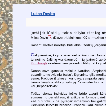
Lukas Devita
„
Nebijok klaidų, tokio dalyko tiesiog nė
**)
Miles Davis
, džiazo triūbininkas, XX a. muzikos 
Rašant, kartais norėtųsi būti labiau žodžių „organiz
G
al panašiai, kaip atviros sielos žiniuonė Donna
tyrinėjimo šaltinių
yra daugybė – jų įvairovė aprė
Kinniburgh
akademiniam pasauliui būtų gal kaip ab
Donna savo gausius rašinius įvardina „Atspindži
pavadintume „vidiniu balsu“, išgrynintu gilia medit
esmė. Pačiose ištakose, kur gyva samprata apie k
įkūnija kūrybos akto projekciją. Ši savybė tuomet 
kai „nepasireiškia“.
Tačiau vienas individas ieško būdo atverti kū
sumanymų pertekliaus, išraiškos ar formos paieškų 
kad būti tokiu - ne pyragai: išmanymo bei galimy
kiekvieną kūrybinį procesą. Panašu, kad šiems dvi