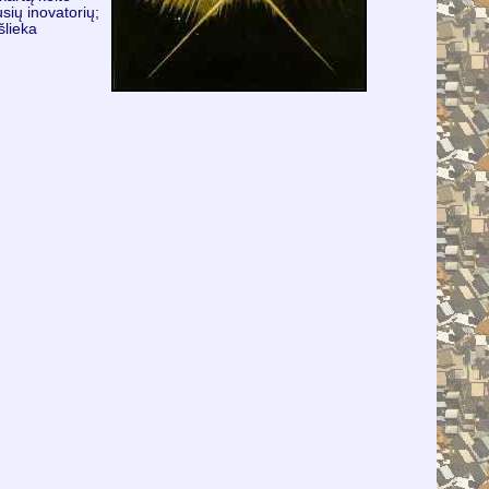
sių inovatorių;
šlieka