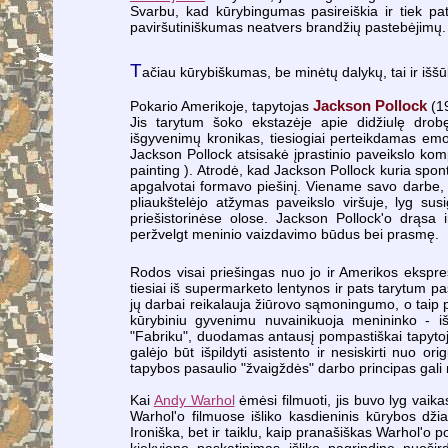
Svarbu, kad kūrybingumas pasireiškia ir tiek pat 
paviršutiniškumas neatvers brandžių pastebėjimų.
T
ačiau kūrybiškumas, be minėtų dalykų, tai ir iššū
Pokario Amerikoje, tapytojas
Jackson Pollock
(19
Jis tarytum šoko ekstazėje
apie didžiulę drob
išgyvenimų kronikas, tiesiogiai perteikdamas emoci
Jackson Pollock atsisakė įprastinio paveikslo ko
painting ). Atrodė, kad Jackson Pollock kuria spont
apgalvotai formavo piešinį. Viename savo darbe, tr
pliaukštelėjo atžymas paveikslo viršuje, lyg sus
priešistorinėse olose. Jackson Pollock'o drąsa i
peržvelgt meninio vaizdavimo būdus bei prasmę.
Rodos visai priešingas nuo jo ir Amerikos ekspre
tiesiai iš supermarketo lentynos ir pats tarytum p
jų darbai reikalauja žiūrovo sąmoningumo, o taip pat
kūrybiniu gyvenimu nuvainikuoja menininko - i
"Fabriku", duodamas antausį pompastiškai tapytojo
galėjo būt išpildyti asistento ir nesiskirti nuo orig
tapybos pasaulio "žvaigždės" darbo principas gali 
Kai
Andy Warhol
ėmėsi filmuoti, jis buvo lyg vai
Warhol'o filmuose išliko kasdieninis kūrybos džia
Ironiška, bet ir taiklu, kaip pranašiškas Warhol'o p
kiekvieno paskatinimas išliko pagrindine nuošir