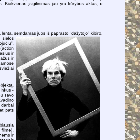
s. Kiekvienas įsigilinimas jau yra kūrybos aktas, o
 lenta, semdamas juos iš paprasto "dažytojo" kibiro.
 sielos
ojūčių".
(action
esius ir
ažus ir
inamose
viežiai
bjektą,
ninkus -
isu savo
avadino
 darbai
Bet pats
biausia
filme).
nėms ir
torinis