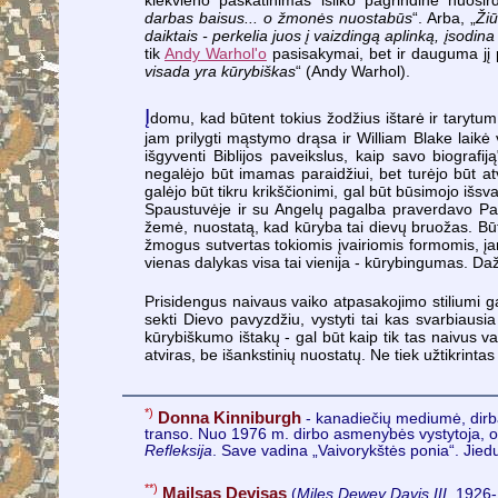
darbas baisus... o žmonės nuostabūs
“. Arba, „
Žiū
daiktais - perkelia juos į vaizdingą aplinką, įsodi
tik
Andy Warhol'o
pasisakymai, bet ir dauguma jį p
visada yra kūrybiškas
“ (Andy Warhol).
Į
domu, kad būtent tokius žodžius ištarė ir tarytu
jam prilygti mąstymo drąsa ir William Blake laik
išgyventi Biblijos paveikslus, kaip savo biografij
negalėjo būt imamas paraidžiui, bet turėjo būt a
galėjo būt tikru krikščionimi, gal būt būsimojo išs
Spaustuvėje ir su Angelų pagalba praverdavo Paži
žemė, nuostatą, kad kūryba tai dievų bruožas. B
žmogus sutvertas tokiomis įvairiomis formomis, įa
vienas dalykas visa tai vienija - kūrybingumas. Da
Prisidengus naivaus vaiko atpasakojimo stiliumi ga
sekti Dievo pavyzdžiu, vystyti tai kas svarbiausia
kūrybiškumo ištakų - gal būt kaip tik tas naivus vai
atviras, be išankstinių nuostatų. Ne tiek užtikrinta
*)
Donna Kinniburgh
- kanadiečių mediumė, dirbant
transo. Nuo 1976 m. dirbo asmenybės vystytoja, 
Refleksija
. Save vadina „Vaivorykštės ponia“. Jied
**)
Mailsas Devisas
(
Miles Dewey Davis III
, 1926-