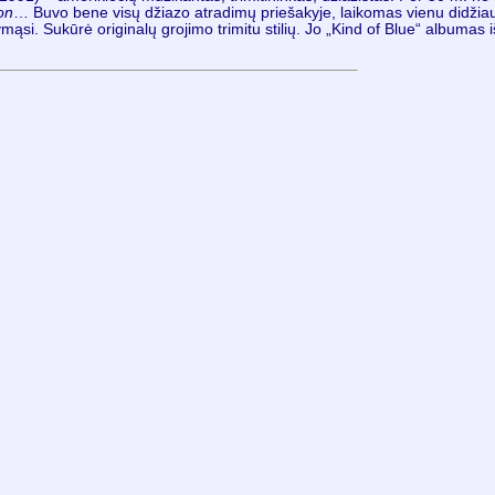
on
… Buvo bene visų džiazo atradimų priešakyje, laikomas vienu didžiau
ąsi. Sukūrė originalų grojimo trimitu stilių. Jo „Kind of Blue“ albumas i