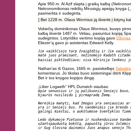
Apie 950 m. Al Azif slapta į graikų kalbą (
Nekronom
Nekronomikonas reikštų Mirusiųjų apeigų knyga („n
pasmerkta ir sudeginta.
[ Bet 1228 m. Olaus Wormius ją išvertė į lotynų k
Vokiečių dominikonas Olaus Wormius, buvęs pirmuo
kalbą išvertė 1487 m. Vėliau, pasiuntus kopiją Spa
sudegintos. Lotyniško vertimo kopiją gavo
Džonas
Eliezer'ą gavo jo asistentas Edward Kelly.
Jie vaikščiojo tarp žvaigždžių ir Jie vaikšči
matė juos praeinant, nežinomojo Kadath citade
baisiai piktžodžiavo; visa kūrinija lenkėsi j
Nathan'as iš Gazos, 1665 m. pasiskelbęs
Sabatėj
komentarus. Jo tikslas buvo sistemingai ištirti Klipp
Bet ir tos knygos kopijos dingę.
„Liber Logaeth“ HPL Dunwich siaubas:
Apie senuosius ir jų palikuonis Senieji buvo,
bjaurūs nusileido į pirmapradę Žemę.
Nereikia manyti, kad žmogus yra seniausias ar
yra ir Senieji bus. Po vandenimis jie brendo 
galingi miestai, o aukštumose šventyklos Tiem
Ledo dykumoje Pietuose ir nuskendusiose Vande
užantspauduotą bokštą, papuoštą jūros žolėmis
ir Gug šlovina dainomis Juos anapus senojo Th