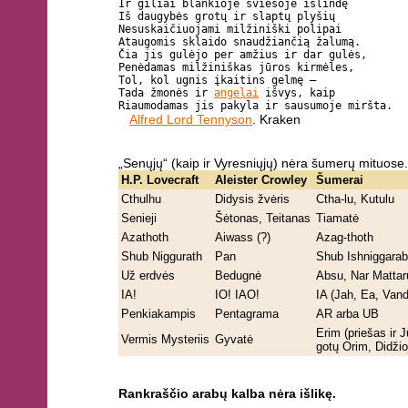
Ir giliai blankioje šviesoje išlindę
Iš daugybės grotų ir slaptų plyšių
Nesuskaičiuojami milžiniški polipai
Ataugomis sklaido snaudžiančią žalumą.
Čia jis gulėjo per amžius ir dar gulės,
Penėdamas milžiniškas jūros kirmėles,
Tol, kol ugnis įkaitins gelmę –
Tada žmonės ir
angelai
išvys, kaip
Riaumodamas jis pakyla ir sausumoje miršta.
Alfred Lord Tennyson
. Kraken
„Senųjų“ (kaip ir Vyresniųjų) nėra šumerų mituose
H.P. Lovecraft
Aleister Crowley
Šumerai
Cthulhu
Didysis žvėris
Ctha-lu, Kutulu
Senieji
Šėtonas, Teitanas
Tiamatė
Azathoth
Aiwass (?)
Azag-thoth
Shub Niggurath
Pan
Shub Ishniggarab
Už erdvės
Bedugnė
Absu, Nar Mattar
IA!
IO! IAO!
IA (Jah, Ea, Van
Penkiakampis
Pentagrama
AR arba UB
Erim (priešas ir 
Vermis Mysteriis
Gyvatė
gotų Orim, Didžio
Rankraščio arabų kalba nėra išlikę.