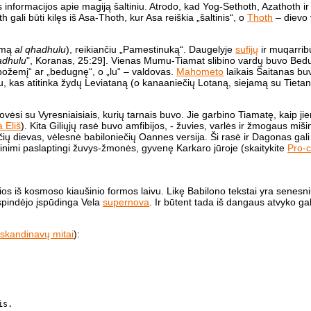
 informacijos apie magiją šaltiniu. Atrodo, kad Yog-Sethoth, Azathoth ir
 gali būti kilęs iš Asa-Thoth, kur Asa reiškia „šaltinis“, o
Thoth
– dievo 
šomą
al qhadhulu
), reikiančiu „Pamestinuką“. Daugelyje
sufijų
ir muqarrib
adhulu
", Koranas, 25:29]. Vienas Mumu-Tiamat slibino vardų buvo Be
„požemį“ ar „bedugnę“, o „lu“ – valdovas.
Mahometo
laikais Šaitanas bu
, kas atitinka žydų Leviataną (o kanaaniečių Lotaną, siejamą su Tieta
kovėsi su Vyresniaisiais, kurių tarnais buvo. Jie garbino Tiamatę, kaip ji
 Eliš
). Kita Giliųjų rasė buvo amfibijos, - žuvies, varlės ir žmogaus miši
ečių dievas, vėlesnė babiloniečių Oannes versija. Ši rasė ir Dagonas gali
minimi paslaptingi žuvys-žmonės, gyvenę Karkaro jūroje (skaitykite
Pro-c
ios iš kosmoso kiaušinio formos laivu. Likę Babilono tekstai yra senes
spindėjo įspūdinga Vela
supernova
. Ir būtent tada iš dangaus atvyko ga
(
skandinavų mitai
):
is.