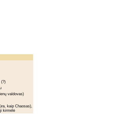
.
 (?)
u
denų valdovas)
Jūra, kaip Chaosas),
ji kirmėlė