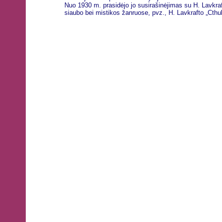
Nuo 1930 m. prasidėjo jo susirašinėjimas su H. Lavkraft
siaubo bei mistikos žanruose, pvz., H. Lavkrafto „Cthulh