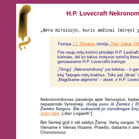
H.P. Lovecraft Nekronomi
„Nėra mirusiojo, kuris amžinai [miręs] 
Trumpa
J.L. Borgeso
istorija „
Tlon, Uqbar, Or
Prie naujų mitų kūrimo prisidėjo H.P. Lavkraf
kūriniais, dėl ko tokius motyvus turinčią liter
garsiausiame H.P. Lovecrafto kūrinyje.
„Tikrųjų“ „Nekronomikonų“ yra keletas – ir gar
kitų Tarpupio mitų kratinys. Toks pat „tikras“ 
„Magiškame atgimime“ – atseit, ir H.P. Lovecr
Nekronomikonas pasakoja apie Senuosius, kadaise a
nepasirodė Vyresnieji,
išviję juos iš Žemės į D
Žemės Sargus. Šie sukaustė jo nuodingas žnypl
John Dee
„Liber Logaeth“].
Bet Senieji grįš ir vėl valdys Žemę. Vartų sargas,
Viename ir Vienas Visame. Praeitis, dabartis ir ateit
Choronzonui.