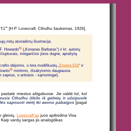
rti“
[H.P. Lovecraft. Cthulhu šauksmas, 1926].
jų mitų atsiradimų iliustracija.
4)
.F. Howardo
(„Konanas Barbaras“) ir kt. autorių
čiuptuvais, miegančios jūros dugne, aprašytą
rafto idėjomis, o tėra modifikuotų „
Enuma Eliš
“ ir
3)
Granto
mintimis, išsakytomis daugiausia
r sapnus, o antrasis - sąmoningai).
astatė miestus ašigaliuose. Jie valdė tol, kol
rusis Cthulhu iškilo iš gelmių ir užsipuolė
lės sapnuoti mirtį iki aeono pabaigos
[pagal
o gleivių.
Lovecraft'as
juos apibūdina Visa
. Kaip vardų sargas jis analogiškas