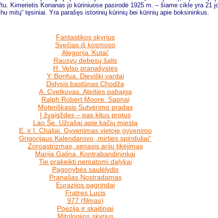
u. Kimerietis Konanas jo kūriniuose pasirodė 1925 m. – šiame cikle yra 21 jo 
u mitų“ tęsiniai. Yra parašęs istorinių kūrinių bei kūrinių apie boksininkus.
Fantastikos skyrius
Svečias iš kosmoso
Alegorija 'Kutai'
Rausvų debesų šalis
H. Velso pranašystės
Y. Bonfua. Dieviški vardai
Didysis bastūnas Chodža
A. Cvetkovas. Ateities pabaiga
Ralph Robert Moore. Sapnai
Moteriškasis Sutvėrimo pradas
Į žvaigždes – pas kitus protus
Lao Še. Užrašai apie kačių miestą
E. ir I. Chaliai. Gyvenimas vietoje gyvenimo
Grigorijaus Kalendarovo „mirties spinduliai“
Zoroastrizmas, senasis arijų tikėjimas
Marija Galina. Kontrabandininkai
Tie prakeikti nematomi dalykai
Pagonybės saulėlydis
Pranašas Nostradamas
Eurazijos pagrindai
Fratres Lucis
977 (filmas)
Poezija ir skaitiniai
Mitologijos skyrius