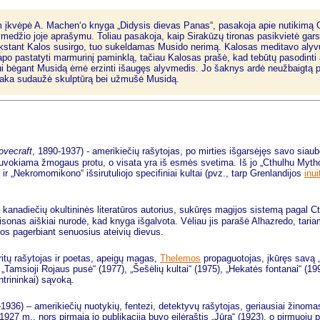
m įkvėpė A. Machen‘o knyga „Didysis dievas Panas“, pasakoja apie nutikimą
vmedžio joje aprašymu. Toliau pasakoja, kaip Sirakūzų tironas pasikvietė gars
vykstant Kalos susirgo, tuo sukeldamas Musido nerimą. Kalosas meditavo alyvų
po pastatyti marmurinį paminklą, tačiau Kalosas prašė, kad tebūtų pasodinti al
i bėgant Musidą ėmė erzinti išaugęs alyvmedis. Jo šaknys ardė neužbaigtą pam
io šaka sudaužė skulptūrą bei užmušė Musidą.
ovecraft
, 1890-1937) - amerikiečių rašytojas, po mirties išgarsėjęs savo siau
uvokiama žmogaus protu, o visata yra iš esmės svetima. Iš jo „Cthulhu Mythos“
r „Nekromomikono“ išsirutuliojo specifiniai kultai (pvz., tarp Grenlandijos
inui
– kanadiečių okultininės literatūros autorius, sukūręs magijos sistemą pagal 
rs Taisonas aiškiai nurodė, kad knyga išgalvota. Vėliau jis parašė Alhazredo, tar
os pagerbiant senuosius ateivių dievus.
ritų rašytojas ir poetas, apeigų magas,
Thelemos
propaguotojas, įkūręs savą 
Tamsioji Rojaus pusė“ (1977), „Šešėlių kultai“ (1975), „Hekatės fontanai“ (1992)
trininkai) sąvoką.
1936) – amerikiečių nuotykių, fentezi, detektyvų rašytojas, geriausiai žinom
27 m., nors pirmąja jo publikacija buvo eilėraštis „Jūra“ (1923), o pirmuoju pr