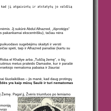
 kad jį atgaivintų ir atstatytų jo valdžią
nėmis. Jį sukūrė Abdul Alhazred, „išprotėjęs“
ęs pakankamai ekscentrišku), tačiau nėra
puikuodavo sugebėjimu skaityti ir versti
ičiai spėti, taip ir Alhazred panašiai (kartu su
Roba el Khaliye arba „Tuščią žemę“, o šių
skutinius metus praleido Damaske, kur ir parašė
 persekiojo nematoma pabaisa ir žiauriai
labai šiuolaikiškas – jis manė, kad daug protingų
ždės yra kaip mūsų Saulė ir turi nematomas
š į Žemę. Pagal jį, Žvėris triumfuos po lemiamo
žmoniją
uvojo