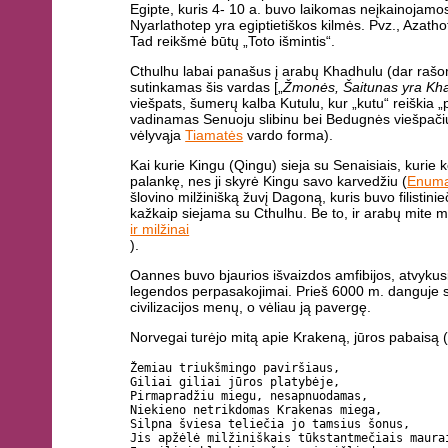
Egipte, kuris 4- 10 a. buvo laikomas neįkainojamos
Nyarlathotep yra egiptietiškos kilmės. Pvz., Azathoth
Tad reikšmė būtų „Toto išmintis“.
Cthulhu labai panašus į arabų Khadhulu (dar ra
sutinkamas šis vardas [„
Žmonės, Šaitunas yra Kh
viešpats, šumerų kalba Kutulu, kur „kutu“ reiškia 
vadinamas Senuoju slibinu bei Bedugnės viešpačiu
vėlyvąja
Tiamatės
vardo forma).
Kai kurie Kingu (Qingu) sieja su Senaisiais, kurie 
palankę, nes ji skyrė Kingu savo karvedžiu (
Enuma
šlovino milžinišką žuvį Dagoną, kuris buvo filistini
kažkaip siejama su Cthulhu. Be to, ir arabų mite 
ir milžinai
).
Oannes buvo bjaurios išvaizdos amfibijos, atvykus
legendos perpasakojimai. Prieš 6000 m. danguje 
civilizacijos menų, o vėliau ją pavergę.
Norvegai turėjo mitą apie Krakeną, jūros pabaisą 
Žemiau triukšmingo paviršiaus,
Giliai giliai jūros platybėje,
Pirmapradžiu miegu, nesapnuodamas,
Niekieno netrikdomas Krakenas miega,
Silpna šviesa teliečia jo tamsius šonus,
Jis apžėlė milžiniškais tūkstantmečiais maura