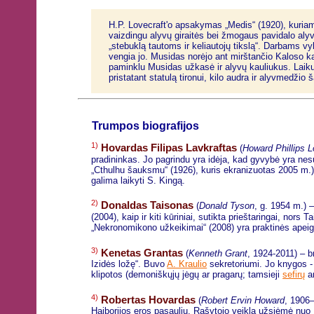
H.P. Lovecraft'o apsakymas „Medis“ (1920), kuria
vaizdingu alyvų giraitės bei žmogaus pavidalo aly
„stebuklą tautoms ir keliautojų tikslą“. Darbams 
vengia jo. Musidas norėjo ant mirštančio Kaloso ka
paminklu Musidas užkasė ir alyvų kauliukus. Laiku
pristatant statulą tironui, kilo audra ir alyvmedž
Trumpos biografijos
1)
Hovardas Filipas Lavkraftas
(
Howard Phillips L
pradininkas. Jo pagrindu yra idėja, kad gyvybė yra nes
„Cthulhu šauksmu“ (1926), kuris ekranizuotas 2005 m.) i
galima laikyti S. Kingą.
2)
Donaldas Taisonas
(
Donald Tyson
, g. 1954 m.) 
(2004), kaip ir kiti kūriniai, sutikta prieštaringai, no
„Nekronomikono užkeikimai“ (2008) yra praktinės apeig
3)
Kenetas Grantas
(
Kenneth Grant
, 1924-2011) – b
Izidės ložę“. Buvo
A. Kraulio
sekretoriumi. Jo knygos - „
klipotos (demoniškųjų jėgų ar pragarų; tamsieji
sefirų
an
4)
Robertas Hovardas
(
Robert Ervin Howard
, 1906–
Haiborijos eros pasauliu. Rašytojo veikla užsiėmė nuo 19