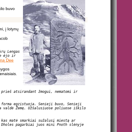
ilo buvo
, į lotynų
Jacob
krų Lengas
e ėjo ir
ną Dee
nygos
enaisiais.
 prieš atsirandant žmogui, nematomi ir
 forma egzistuoja. Senieji buvo, Senieji
a valdė Žemę. Užšalusiuose poliuose iškilo
 kas matė smarkiai sužalusį miestą ar
 Dholes pagarbiai juos mini Pnoth slėnyje