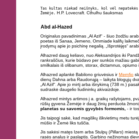
Tas kultas niekad neišnyks, kol vėl nepatekės
H.P. Lovecraft. Cthulhu šauksmas
Žemėje.
Abd al-Hazed
Originalus pavadinimas „Al Azif“ - šiuo žodžiu ara
poetas iš Sanaa, Jemeno, Ommiade kalifų laikmečiu
įrodymų apie jo psichinę negalią. „Išprotėjęs“ arab
Alhazred daug keliavo, nuo Aleksandrijos iki Pandž
rankraščius, kurie būdavo per sunkūs mažiau gab
smilkalais iš olibanum, storax, dictamnus, opiumo i
Alhazred aplankė Babilono griuvėsius ir
Memfio
sl
dienų Dahna arba Raudonąją – laikyta blogųjų dvas
„Al Azif“. Apie jo mirtį arba išnykimą (738 m.) pasa
sudraskė daugelio liudininkų akivaizdoje.
Alhazred mintys artimos į a. graikų rašytojams, pv
rūšių gyvena Žemėje ir daug žinių perduota žmonija
planetas su savomis gyvybės formomis,
- ir t
Jis taipogi sakė, kad magiškų iškvietimų metu turėj
mūšio ir Žemė liks tuščia.
Jis sakėsi matęs Izem arba Stulpų (
Pillars
) miestą
rasės analus ir paslaptis. Garbino nežinomas diev