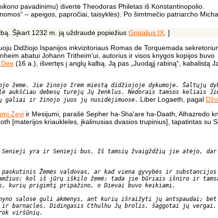
ikono
pavadinimu) išvertė Theodoras Philetas iš Konstantinopolio.
omos“ – apeigos, papročiai, taisyklės). Po šimtmečio patriarcho Micha
albą. Šįkart 1232 m. ją uždraudė popiežius
Grigalius IX
. ]
ju Didžiojo Ispanijos inkvizitoriaus Romas de Torquemada sekretoriumi
nheim abatui Johann Tritheim'ui, autorius ir visos knygos kopijos buvo
 Dee
(16 a.), išvertęs į anglų kalbą. Ją pas „Juodąjį rabiną“, kabalistą 
ojo žeme. Jie žinojo Irem miestą didžiojoje dykumoje. Šaltųjų dy
lė aukščiau debesų turėjų Jų ženklus. Nedorais tamsos keliais Ji
Liber Logaeth, pagal
Džo
ų galiai ir žinojo juos jų nusidėjimuose.
umi Zevi
ir Mesijumi, parašė Sepher ha-Sha'are ha-Daath, Alhazredo k
oth [materijos kriaukleles, įkalinusias dvasios trupinius], tapatintas su S
 Senieji yra ir Senieji bus. Iš tamsių žvaigždžių jie atėjo, dar
 paskutinis Žemės valdovas, ar kad viena gyvybės ir substancijos
amžius; kol iš jūrų iškilo žemė; tada jie būriais išniro ir tams
s, kurių prigimtį pripažino, o Dievai buvo keikiami.
nyno salose guli akmenys, ant kurių išraižyti jų antspaudai; bet
 ir barnacles. Didingasis Cthulhu Jų brolis, šaggotai jų vergai.
rok viršūnių.