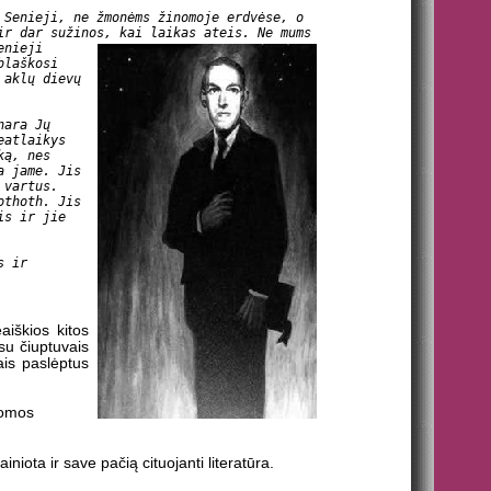
 Senieji, ne žmonėms žinomoje erdvėse, o
 ir dar sužinos, kai laikas ateis.
Ne mums
enieji
blaškosi
 aklų dievų
nara Jų
eatlaikys
ką, nes
a jame. Jis
 vartus.
othoth. Jis
is ir jie
s ir
iškios kitos
su čiuptuvais
iais paslėptus
šomos
iota ir save pačią cituojanti literatūra.