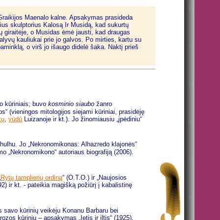
 Graikijos Maenalo kalne. Apsakymas prasideda
ius skulptorius Kalosą Ir Musidą, kad sukurtų
 giraitėje, o Musidas ėmė jausti, kad draugas
yvų kauliukai prie jo galvos. Po mirties, kartu su
inklą, o virš jo išaugo didelė šaka. Naktį prieš
bo kūriniais; buvo
kosminio siaubo
žanro
 (vieningos mitologijos siejami kūriniai, prasidėję
tų
,
vūdū
Luizanoje ir kt.). Jo žinomiausiu „įpėdiniu“
Cthulhu. Jo „Nekronomikonas: Alhazredo klajonės“
iamo „Nekronomikono“ autoriaus biografiją (2006).
„
Rytų tamplierių ordiną
“ (O.T.O.) ir „Naujosios
 ir kt. - pateikia magišką požiūrį į kabalistinę
as savo kūrinių veikėju Konanu Barbaru bei
ozos kūriniu – apsakymas „Ietis ir iltis“ (1925).