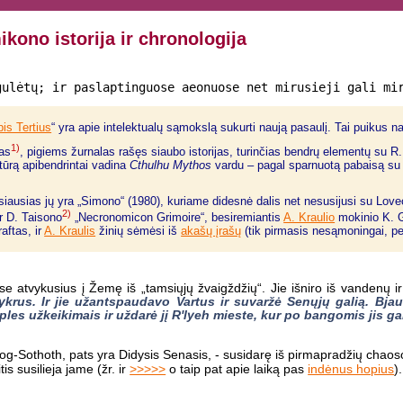
kono istorija ir chronologija
gulėtų; ir paslaptinguose aeonuose net mirusieji gali mi
bis Tertius
“ yra apie intelektualų sąmokslą sukurti naują pasaulį. Tai puikus nau
1)
tas
, pigiems žurnalas rašęs siaubo istorijas, turinčias bendrų elementų su R
atūrą apibendrintai vadina
Cthulhu Mythos
vardu – pagal sparnuotą pabaisą su 
siausias jų yra „Simono“ (1980), kuriame didesnė dalis net nesusijusi su Lovec
2)
ir D. Taisono
„Necronomicon Grimoire“, besiremiantis
A. Kraulio
mokinio K. 
aftas, ir
A. Kraulis
žinių sėmėsi iš
akašų įrašų
(tik pirmasis nesąmoningai, pe
tvykusius į Žemę iš „tamsiųjų žvaigždžių“. Jie išniro iš vandenų ir p
ykrus. Ir jie užantspaudavo Vartus ir suvaržė Senųjų galią. Bjau
es užkeikimais ir uždarė jį R'lyeh mieste, kur po bangomis jis ga
 Yog-Sothoth, pats yra Didysis Senasis, - susidarę iš pirmapradžių chaos
is susilieja jame (žr. ir
>>>>>
o taip pat apie laiką pas
indėnus hopius
)