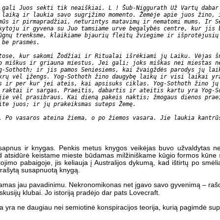
 gali Juos sekti tik neaiškiai. L ! Šub-Niggurath Už Vartų dabar
 laiką ir laukia savo sugrįžimo momento. Žemėje apie juos žino,
mūs ir pirmapradžiai, neturintys matavimų ir nematomi mums. Ir S
kytoju ir gyvena su Juo tamsiame urve begalybės centre, kur jis 
ūgnų trenksme, klaikiame bjaurių fleitų žviegime ir išprotėjusių
 be prasmės.
tose, kur sakomi Žodžiai ir Ritualai išrėkiami jų Laiku. Vėjas š
o miškus ir griauna miestus. Jei gali; joks miškas nei miestas n
g-Sothoth; ir jis pamos Seniesiems, kai žvaigždės parodys jų lai
krų vėl įžengs. Yog-Sothoth žino daugybę laikų ir visi laikai yr
s ir per kur jei ateis, kai apsisuks ciklas. Yog-Sothoth žino jų
 raktai ir sargas. Praeitis, dabartis ir ateitis kartu yra Yog-S
jie vėl prasibraus. Kai dieną pakeis naktis; žmogaus dienos prae
ite juos; ir jų prakeiksmas suteps Žemę.
. Po vasaros ateina žiema, o po žiemos vasara. Jie laukia kantrū
 sapnus ir knygas. Penkis metus knygos veikėjas buvo užvaldytas nea
ad atsidūrė keistame mieste būdamas milžiniškame kūgio formos kūne 
kojimo pabaigoje, jis keliauja į Australijos dykumą, kad ištirtų po smėl
parašytą susapnuotą knygą.
adėdamas jau pavadinimu. Nekronomikonas net įgavo savo gyvenimą – ra
kusijų klubai. Jo istoriją pradėjo dar pats Lovecraft.
 yra ne daugiau nei semiotinė konspiracijos teorija, kurią pagimdė supain