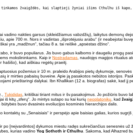
 tinkamos žvaigždės, kai slaptieji žyniai išims Cthulhu iš kapo,
bai vadino nakties garsus (skleidžiamus vabzdžių), laikytus demonų dejo
, apie 700 m. Nors ir vadintas „išprotėjusiu arabu“ (ir neabejotai buv
iškai yra „madžnun“, tačiau 8 a. tai reiškė „apsėstas džino“.
abo, ir buvo populiarus. Jis buvo gabus kalboms ir daugeliu progų pasi
iems mokslininkams. Kaip ir
Nostradamas
, naudojęs magijos ritualus ate
r hašišo), kad aiškiau regėtų praeitį.
aptuosius požemius ir 10 m. praleido Arabijos pietų dykumoje, senovės 
ių ir mirties pabaisų buveine. Apie ją pasakotos nebūtos istorijos. Pa
kojami prieštaringi dalykai. Ibn Khallikan (12 a. biografas) sakė, kad jį
z.,
Tukididas
, kritiškai tiriant mitus ir šv.pasakojimus. Jo požiūris buvo 
i iš kitų „sferų“. Jo mintys sutapo su kai kurių
neoplatonikų
, kad
žvaig
os būtybės buvo dvasinės evoliucijos kosminės hierarchijos dalis.
o kontaktų su „Senaisiais“ ir perspėjo apie baisias galias, kurios sugrį
 ir po [neįvardintos] dykumos miestu radęs sukrečiančius senesnės už 
ybes, kurias vadino
Yog Sothoth ir Cthulhu
. Sakoma, kad Alhazred b