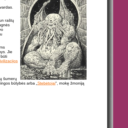
vardas.
un raštų
dugnės
vo
nu
ems
nys. Jie
 būti
ivilizacijos
nių šumerų
lingos būtybės arba „
Stebėtojai
“, mokę žmoniją