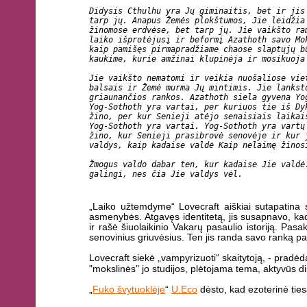
Didysis Cthulhu yra Jų giminaitis, bet ir jis
tarp jų. Anapus Žemės plokštumos, Jie leidžia
žinomose erdvėse, bet tarp jų. Jie vaikšto ra
laiko išprotėjusį ir beformį Azathoth savo Mo
kaip pamišęs pirmapradžiame chaose slaptųjų b
kaukime, kurie amžinai klupinėja ir mosikuoja
Jie vaikšto nematomi ir veikia nuošaliose vie
balsais ir Žemė murma Jų mintimis. Jie lankst
griaunančios rankos. Azathoth siela gyvena Yo
Yog-Sothoth yra vartai, per kuriuos tie iš Dy
žino, per kur Senieji atėjo senaisiais laikai
Yog-Sothoth yra vartai. Yog-Sothoth yra vartų
žino, kur Senieji prasibrovė senovėje ir kur 
valdys, kaip kadaise valdė Kaip nelaimę žinos
Žmogus valdo dabar ten, kur kadaise Jie valdė
galingi, nes čia Jie valdys vėl.
„Laiko užtemdyme“ Lovecraft aiškiai sutapatina
asmenybės. Atgavęs identitetą, jis susapnavo, k
ir rašė šiuolaikinio Vakarų pasaulio istoriją. Pasa
senovinius griuvėsius. Ten jis randa savo ranką 
Lovecraft siekė „vampyrizuoti“ skaitytoją, - pr
"mokslinės" jo studijos, plėtojama tema, aktyvūs dis
„
Fuko švytuoklėje
“
U.Eco
dėsto, kad ezoterinė tiesa