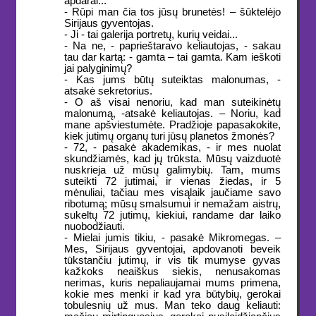
apdarai...
- Rūpi man čia tos jūsų brunetės! – šūktelėjo
Sirijaus gyventojas.
- Ji - tai galerija portretų, kurių veidai...
- Na ne, - paprieštaravo keliautojas, - sakau
tau dar kartą: - gamta – tai gamta. Kam ieškoti
jai palyginimų?
- Kas jums būtų suteiktas malonumas, -
atsakė sekretorius.
- O aš visai nenoriu, kad man suteikinėtų
malonumą, -atsakė keliautojas. – Noriu, kad
mane apšviestumėte. Pradžioje papasakokite,
kiek jutimų organų turi jūsų planetos žmonės?
- 72, - pasakė akademikas, - ir mes nuolat
skundžiamės, kad jų trūksta. Mūsų vaizduotė
nuskrieja už mūsų galimybių. Tam, mums
suteikti 72 jutimai, ir vienas žiedas, ir 5
mėnuliai, tačiau mes visąlaik jaučiame savo
ribotumą; mūsų smalsumui ir nemažam aistrų,
sukeltų 72 jutimų, kiekiui, randame dar laiko
nuobodžiauti.
- Mielai jumis tikiu, - pasakė Mikromegas. –
Mes, Sirijaus gyventojai, apdovanoti beveik
tūkstančiu jutimų, ir vis tik mumyse gyvas
kažkoks neaiškus siekis, nenusakomas
nerimas, kuris nepaliaujamai mums primena,
kokie mes menki ir kad yra būtybių, gerokai
tobulesnių už mus. Man teko daug keliauti: