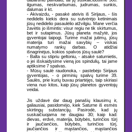
dabartiniu pavidalu, tai jų suskaičiuosime 300:
ilgumas, neskvarbumas, judrumas, sunkis,
dalumas ir kt.
- Akivaizdu, - pasakė ateivis iš Sirijaus, - šis
nedidelis kiekis dera su sutvėrėjo ketinimais
jūsų nedidelio pasaulėlio atžvilgiu. Mane verčia
žavėtis jo išmintis: visur regiu ne tik skirtumus,
bet ir sutapimus. Jūsų planeta mažytė, jos
gyventojai taipogi. Turime mažai jutimų, jūsų
materija turi mažai savybių – viskas
numatymo rankų darbas. O atidžiai
išnagrinėjus, kokios spalvos jūsų saulė?
- Balta su stipriu geltoniu, - atsakė saturnietis,
o jei išskaidysime vieną jos spindulių, tai jame
aptiksime 7 spalvas.
- Mūsų saulė raudonoka, - pastebėjo Sirijaus
gyventojas, - o pirminių spalvų turime 39.
Saulės, prie kurių buvau priartėjęs, taip skiriasi
viena nuo kitos, kaip jūsų planetos gyventojų
veidai.
Jis uždavė dar daug panašių klausimų ir,
galiausiai, pasidomėjo, kiek Saturne iš esmės
skirtingų substancijų. Pasirodė, kad jų
suskaičiuojama ne daugiau 30; kaip kad:
dievas, erdvė, materija, būtybės, turinčios tūrį
ir jaučiančios, būtybės, turinčios tūrį,
jaučiančios ir mąstančios, mąstančios