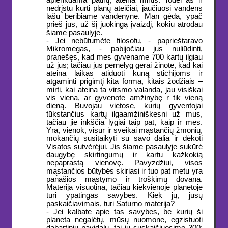
aplenkdama patirtį, ateina mirtis. Todėl aš ir
nedrįstu kurti planų ateičiai, jaučiuosi vandens
lašu beribiame vandenyne. Man gėda, ypač
prieš jus, už šį juokingą įvaizdį, kokiu atrodau
šiame pasaulyje.
- Jei nebūtumėte filosofu, - paprieštaravo
Mikromegas, - pabijočiau jus nuliūdinti,
pranešęs, kad mes gyvename 700 kartų ilgiau
už jus; tačiau jūs pernelyg gerai žinote, kad kai
ateina laikas atiduoti kūną stichijoms ir
atgaminti prigimtį kita forma, kitais žodžiais –
mirti, kai ateina ta virsmo valanda, jau visiškai
vis viena, ar gyvenote amžinybę r tik vieną
dieną. Buvojau vietose, kurių gyventojai
tūkstančius kartų ilgaamžiniškesni už mus,
tačiau jie inkščia lygiai taip pat, kaip ir mes.
Yra, vienok, visur ir sveikai mąstančių žmonių,
mokančių susitaikyti su savo dalia ir dėkoti
Visatos sutvėrėjui. Jis šiame pasaulyje sukūrė
daugybę skirtingumų ir kartu kažkokią
nepaprastą vienovę. Pavyzdžiui, visos
mąstančios būtybės skiriasi ir tuo pat metu yra
panašios mąstymo ir troškimų dovana.
Materija visuotina, tačiau kiekvienoje planetoje
turi ypatingas savybes. Kiek jų, jūsų
paskaičiavimais, turi Saturno materija?
- Jei kalbate apie tas savybes, be kurių ši
planeta negalėtų, mūsų nuomone, egzistuoti