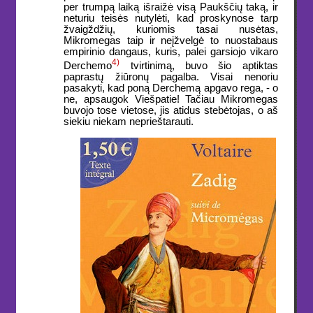
per trumpą laiką išraižė visą Paukščių taką, ir
neturiu teisės nutylėti, kad proskynose tarp
žvaigždžių, kuriomis tasai nusėtas,
Mikromegas taip ir neįžvelgė to nuostabaus
empirinio dangaus, kuris, palei garsiojo vikaro
4)
Derchemo
tvirtinimą, buvo šio aptiktas
paprastų žiūronų pagalba. Visai nenoriu
pasakyti, kad poną Derchemą apgavo rega, - o
ne, apsaugok Viešpatie! Tačiau Mikromegas
buvojo tose vietose, jis atidus stebėtojas, o aš
siekiu niekam neprieštarauti.