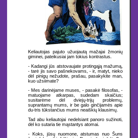
Keliautojas pajuto užuojautą mažajai žmonių
giminei, pateikusiai jam tokius kontrastus.
- Kadangi jūs atstovaujate protingąją mažumą,
- tarė jis savo pašnekovams, - ir, matyt, nieko
dėl pinigų nežudote, prašau, pasakykite man,
kuo užsiimate?
- Mes darinėjame muses, - pasakė filosofas, -
matuojame atkarpas, sudedam skaičius;
susitarėme dėl dviejų-trijų problemų,
suprantamų mums, ir be galo ginčijamės apie
du-tris tūkstančius mums neaiškių klausimų.
Tad abu keliautojai nedelsiant panoro sužinoti,
dėl ko sutaria tie mąstantys atomai.
- Koks, jūsų nuomone, atstumas nuo Šuns