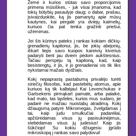
Žemė ir kurios stotas savo proporcijomis
primena mūsiškes, - juk visai įmanoma, kad
tokių būtybių pasaulyje daug; o dabar, prašau,
įsivaizduokite, ką jis pamanytų apie mūsų
kautynes, kai pergalė yra dviejų kaimelių,
kuriuos čia pat tenka gražinti priešui,
užėmimas.
Jei šis kūrinys pateks į rankas kokiam dičkių-
grenadierių kapitonui, jis, be jokių abejonių,
iškart lieps savo kuopos kareivių kiverius
padaryti bent jau dviem pėdom aukštesnius.
Tačiau perspėju tą kapitoną, kad, kaip
besistengtų, ir jis, ir jo grenadieriai vis tik liks
nykstamai mažais dydžiais.
Kokį nepaprastą pastabumą privalėjo turėti
siriečių filosofas, kad pastebėtų atomus, apie
kuriuos ką tik kalbėjau! Kai Levenchukas ir
Gartsekeris pirmąkart pamatė, arba palaikė,
kad mato, tas ląsteles, kurios mus sudaro, jie
padarė ne mažiau nuostabų atradimą. Kokį
džiaugsmą patyrė Mikromegas, žvelgdamas į
tai, kaip judu smulkučiai padarėliai,
apžiūrėdamas visus jų pasisukinėjimus,
stebėdamas visus jų judesius! Kaip jis
šūkčiojo! Su kokiu džiugesiu įgrūdo
mikroskopą į rankas savo palydovui!