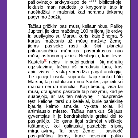
pašlovintojo arkivyskupo de **** bibliotekoje,
leidusio man naudotis jo knygomis taip ir
nuoširdžiai ir maloniai, kad nerandu tinkamų
pagyrimo žodžių.
Tačiau grįžkim pas mūsų keliauninkus. Palikę
Jupiterį, jie kirto maždaug 100 milijonų ljė erdvę
ir, susilygino su Marsu, kuris, kaip žinoma, 5
kartus mažesnis už mūsų mažytę Žemę;
jiems pasisekė rasti du šiai planetai
priklausančius mėnulius, pasprukusius nuo
mūsų astronomų akies. Neabejoju, kad tėvas
9)
Kastelis
neigs – ir netgi gudriai – šių mėnulių
egzistavimą, tačiau aš nurodysiu tuos, kas
apie visus ir viską sprendžia pagal analogiją.
Tie gerieji filosofai supranta, kaip sunku būtų
Marsui, taip nutolusiam nuo Saulės, apsieiti su
mažiau nei du mėnuliai. Kaip bebūtų, visa tai
mūsų draugams pasirodė taip nežymu, kad jie
suabejojo, ar ras ten nakvynę, ir nusprendė
tęsti kelionę, tarsi du keleiviai, kurie paniekinę
bjaurią kaimo smuklę, vyksta toliau iki
artimiausio miesto. Tačiau netrukus Sirijaus
gyventojas ir jo bendrakeleivis greitai dėl to
pasigailėjo. Jie gana ilgai stūmėsi visiškoje
tuštumoje, kol galiausiai pastebėjo silpną
mirguliavimą. Tai buvo Žemė; ji pasirodė
pasigailėtina tiems, kurie neseniai paliko