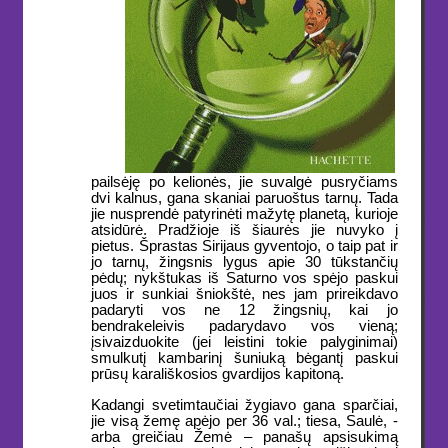
pailsėję po kelionės, jie suvalgė pusryčiams
dvi kalnus, gana skaniai paruoštus tarnų. Tada
jie nusprendė patyrinėti mažytę planetą, kurioje
atsidūrė. Pradžioje iš šiaurės jie nuvyko į
pietus. Šprastas Sirijaus gyventojo, o taip pat ir
jo tarnų, žingsnis lygus apie 30 tūkstančių
pėdų; nykštukas iš Saturno vos spėjo paskui
juos ir sunkiai šniokštė, nes jam prireikdavo
padaryti vos ne 12 žingsnių, kai jo
bendrakeleivis padarydavo vos vieną;
įsivaizduokite (jei leistini tokie palyginimai)
smulkutį kambarinį šuniuką bėgantį paskui
prūsų karališkosios gvardijos kapitoną.
Kadangi svetimtaučiai žygiavo gana sparčiai,
jie visą žemę apėjo per 36 val.; tiesa, Saulė, -
arba greičiau Žemė – panašų apsisukimą