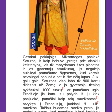
Gerokai paklajojęs, Mikromegas pasiekė
Saturną. Ir kaip bebuvo įpratęs prie visokių
keistenybių, vis tik matydamas šitos planetos
ir jos gyventojų smulkumą, jis negalėjo
sulaikyti pranašumo šypsenos, kuri kartais
nevalingai papuošia net ir išminčių lūpas. Juk,
galų gale, Saturnas viso labo tik 900 kartų
didesnis už Žemę, o jo gyventojai tiesiog
5)
nykštukai, 1000 tuazų
ar panašaus ūgio.
Pradžioje jis kartu su palyda iš jų kiek
6)
pasijuokė, panašiai kaip italų muzikantas
,
7)
atvykęs į Prancūziją, juokiasi iš Liuli
muzikos. Tačiau būdamas sveiko proto, jis