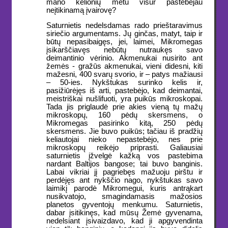
mano kelionių metu visur pastebėjau
neįtikinamą įvairovę?
Saturnietis nedelsdamas rado prieštaravimus
siriečio argumentams. Jų ginčas, matyt, taip ir
būtų nepasibaigęs, jei, laimei, Mikromegas
įsikarščiavęs nebūtų nutraukęs savo
deimantinio vėrinio. Akmenukai nusirito ant
žemės - gražūs akmenukai, vieni didesni, kiti
mažesni, 400 svarų svorio, ir – patys mažiausi
– 50-ies. Nykštukas surinko kelis ir,
pasižiūrėjęs iš arti, pastebėjo, kad deimantai,
meistriškai nušlifuoti, yra puikūs mikroskopai.
Tada jis priglaudė prie akies vieną tų mažų
mikroskopų, 160 pėdų skersmens, o
Mikromegas pasirinko kitą, 250 pėdų
skersmens. Jie buvo puikūs; tačiau iš pradžių
keliautojai nieko nepastebėjo, nes prie
mikroskopų reikėjo priprasti. Galiausiai
saturnietis įžvelgė kažką vos pastebima
nardant Baltijos bangose; tai buvo banginis.
Labai vikriai jį pagriebęs mažuoju pirštu ir
perdėjęs ant nykščio nago, nykštukas savo
laimikį parodė Mikromegui, kuris antrąkart
nusikvatojo, smagindamasis mažosios
planetos gyventojų menkumu. Saturnietis,
dabar įsitikinęs, kad mūsų Žemė gyvenama,
nedelsiant įsivaizdavo, kad ji apgyvendinta