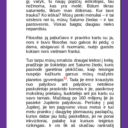
gi, varyk, tu naujų pojūčių ieškotojas, tau
nežinoma, kas yra meilė. Būtum tikras
saturnietis, liktum man ištikimas. Kur tave
trauka? Ko ieškai? Mūsų penki mėnuliai – ir tai
sėslesni nei tu, mūsų Saturno žiedas – ir tas
pastovesnis. Viskas baigta; daugiau nieko
nepamilsiu.
Filosofas ją pabučiavo ir pravirko kartu su ja,
nors ir buvo filosofas nuo galvos iki pėdų; o
dama, atsigavusi iš nuomario, nuėjo guostis
kokiam nors vietiniam frantui.
Tuo tarpu mūsų smalsūs draugai leidosi į kelią;
pradžioje jie šoktelėjo ant Saturno žiedo, kuris
pasirodė ganėtinai plokščias, kaip teisingai
nuspėjo kažkuris garsus mūsų mažytės
8)
planetos gyventojas
. Tada jie ėmė kraustytis
nuo palydovo ant palydovo; netoliese
paskutiniojo praskrido kometa ir jie, pasikrovę
mokslinių prietaisų, liuoktelėjo ant jos kartu su
savo tarnais. Maždaug po 160 milijonų ljė jis
pasiekė Jupiterio palydovus. Peršokę į patį
Jupiterį, jie ten pagyveno visus metus ir tuo
metu praniko į daugybę įdomiausių paslapčių,
kurios dabar jau būtų paskelbtos, jei ne ponai
inkvizitoriai, palaikę kai kuriuos teiginius
rizikingais. Ir vis tik aš skaičiau rankraštį