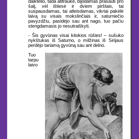
daiktelio, tada atitraukė, bijodamas prašauti pro
šalį, vėl ištiesė ir dviem pirštais, tai
suspausdamas, tai atleisdamas, vikriai pakėlė
laivą su visais mokslinčiais ir, saturniečio
pavyzdžiu, pasidėjo sau ant nago, tuo pačiu
stengdamasis jo nesutraiškyti.
- Šis gyvūnas visai kitokios rūšies! – sušuko
nykštukas iš Saturno, o milžinas iš Sirijaus
perdėjo tariamą gyvūną sau ant delno.
Tuo
tarpu
laivo