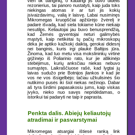
vien tik banginių, o kadangi jis buvo didelis
rezonierius, tai panoro nustatyti, kaip juda toks
niekingas atomas ir ar turi jis kokių
įsivaizdavimų, valią ir laisvę. Labai nusiminęs
Mikromegas kruopščiai apžiūrėjo žvėrelį ir
padarė išvadą, kad siela tokiame kūne niekaip
nesutilps. Keliautojai jau buvo benusprendžią,
kad Žemės gyventojai neturi galimybės
mąstyti, kaip netikėtai tų pačių mikroskopų
dėka jie aptiko kažkokį daiktą, gerokai didesnį
nei banginis, kuris irgi plaukė Baltijos jūra.
Žinoma, kad tuo metu visa mokslininkų virtinė
grįžinėjo iš Poliarinio rato, kur jie atlikinėjo
stebėjimus, kurių anksčiau niekas nebuvo
sumąstęs. Laikraščiuose rašė, kad lygtai jų
laivas sudužo prie Botnijos įlankos ir kad jie
vos ne vos išsigelbėjo; tačiau užkulisinės šio
nutikimo pusės iki šiol niekas nežinojo. Dabar
aš tyra širdimi papasakosiu jums, kaip viskas
įvyko, nieko nuo savęs nepridėdamas, o
istorikui tai padaryti ne taip ir paprasta.
Penkta dalis. Abiejų keliautojų
atradimai ir pasvarstymai
Mikromegas atsargiai ištiesė ranką link