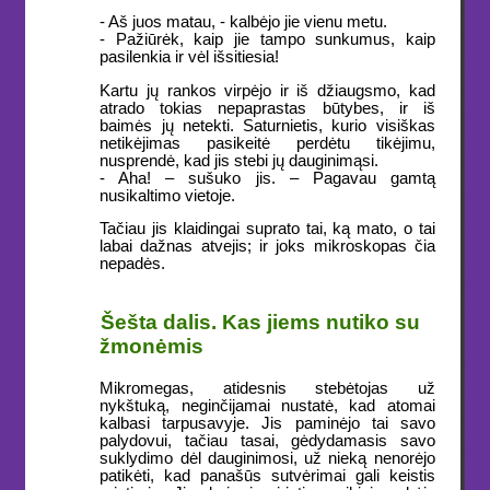
- Aš juos matau, - kalbėjo jie vienu metu.
- Pažiūrėk, kaip jie tampo sunkumus, kaip
pasilenkia ir vėl išsitiesia!
Kartu jų rankos virpėjo ir iš džiaugsmo, kad
atrado tokias nepaprastas būtybes, ir iš
baimės jų netekti. Saturnietis, kurio visiškas
netikėjimas pasikeitė perdėtu tikėjimu,
nusprendė, kad jis stebi jų dauginimąsi.
- Aha! – sušuko jis. – Pagavau gamtą
nusikaltimo vietoje.
Tačiau jis klaidingai suprato tai, ką mato, o tai
labai dažnas atvejis; ir joks mikroskopas čia
nepadės.
Šešta dalis. Kas jiems nutiko su
žmonėmis
Mikromegas, atidesnis stebėtojas už
nykštuką, neginčijamai nustatė, kad atomai
kalbasi tarpusavyje. Jis paminėjo tai savo
palydovui, tačiau tasai, gėdydamasis savo
suklydimo dėl dauginimosi, už nieką nenorėjo
patikėti, kad panašūs sutvėrimai gali keistis