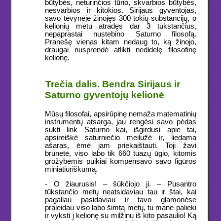
būtybės, neturinčios tūrio, skvarbios būtybės,
nesvarbios ir kitokios. Sirijaus gyventojas,
savo tėvynėje žinojęs 300 tokių substancijų, o
kelionių metu atradęs dar 3 tūkstančius,
nepaprastai nustebino Saturno filosofą.
Pranešę vienas kitam nedaug to, ką žinojo,
draugai nusprendė atlikti nedidelę filosofinę
kelionę.
Trečia dalis. Bendra Sirijaus ir
Saturno gyventojų kelionė
Mūsų filosofai, apsirūpinę nemaža matematinių
instrumentų atsarga, jau rengėsi savo pėdas
sukti link Saturno kai, išgirdusi apie tai,
apsireiškė saturniečio meilužė ir, liedama
ašaras, ėmė jam priekaištauti. Toji žavi
brunetė, viso labo tik 660 tuazų ūgio, kitomis
grožybėmis puikiai kompensavo savo figūros
miniatiūriškumą.
- O žiaurusis! – šūkčiojo ji. – Pusantro
tūkstančio metų neatsidaviau tau ir štai, kai
pagaliau pasidaviau ir tavo glamonėse
praleidau viso labo šimtą metų, tu mane palieki
ir vyksti į kelionę su milžinu iš kito pasaulio! Ką