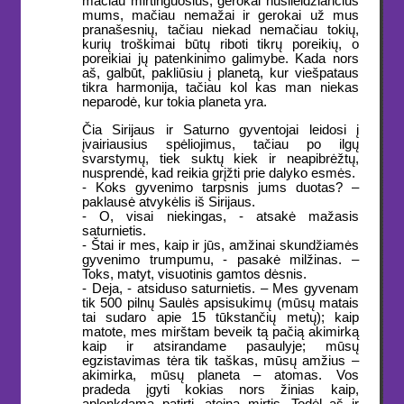
mačiau mirtinguosius, gerokai nusileidžiančius
mums, mačiau nemažai ir gerokai už mus
pranašesnių, tačiau niekad nemačiau tokių,
kurių troškimai būtų riboti tikrų poreikių, o
poreikiai jų patenkinimo galimybe. Kada nors
aš, galbūt, pakliūsiu į planetą, kur viešpataus
tikra harmonija, tačiau kol kas man niekas
neparodė, kur tokia planeta yra.
Čia Sirijaus ir Saturno gyventojai leidosi į
įvairiausius spėliojimus, tačiau po ilgų
svarstymų, tiek suktų kiek ir neapibrėžtų,
nusprendė, kad reikia grįžti prie dalyko esmės.
- Koks gyvenimo tarpsnis jums duotas? –
paklausė atvykėlis iš Sirijaus.
- O, visai niekingas, - atsakė mažasis
saturnietis.
- Štai ir mes, kaip ir jūs, amžinai skundžiamės
gyvenimo trumpumu, - pasakė milžinas. –
Toks, matyt, visuotinis gamtos dėsnis.
- Deja, - atsiduso saturnietis. – Mes gyvenam
tik 500 pilnų Saulės apsisukimų (mūsų matais
tai sudaro apie 15 tūkstančių metų); kaip
matote, mes mirštam beveik tą pačią akimirką
kaip ir atsirandame pasaulyje; mūsų
egzistavimas tėra tik taškas, mūsų amžius –
akimirka, mūsų planeta – atomas. Vos
pradeda įgyti kokias nors žinias kaip,