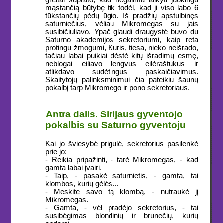
greitai suprato, kad negalima laikyti juokingu
mąstančią būtybę tik todėl, kad ji viso labo 6
tūkstančių pėdų ūgio. Iš pradžių apstulbinęs
saturniečius, vėliau Mikromegas su jais
susibičiuliavo. Ypač glaudi draugystė buvo du
Saturno akademijos sekretoriumi, kaip reta
protingu žmogumi, Kuris, tiesa, nieko neišrado,
tačiau labai puikiai dėstė kitų išradimų esmę,
neblogai eiliavo lengvus eilėraštukus ir
atlikdavo sudėtingus paskaičiavimus.
Skaitytojų palinksminimui čia pateikiu šaunų
pokalbį tarp Mikromego ir pono sekretoriaus.
Antra dalis. Sirijaus gyventojo
pokalbis su Saturno gyventoju
Kai jo šviesybė prigulė, sekretorius pasilenkė
prie jo:
- Reikia pripažinti, - tarė Mikromegas, - kad
gamta labai įvairi.
- Taip, - pasakė saturnietis, - gamta, tai
klombos, kurių gėlės...
- Meskite savo tą klombą, - nutraukė jį
Mikromegas.
- Gamta, - vėl pradėjo sekretorius, - tai
susibėgimas blondinių ir brunečių, kurių