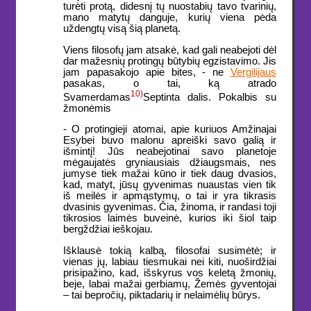
turėti protą, didesnį tų nuostabių tavo tvarinių,
mano matytų danguje, kurių viena pėda
uždengtų visą šią planetą.
Viens filosofų jam atsakė, kad gali neabejoti dėl
dar mažesnių protingų būtybių egzistavimo. Jis
jam papasakojo apie bites, - ne
Vergilijaus
pasakas, o tai, ką atrado
10)
Svamerdamas
Septinta dalis. Pokalbis su
žmonėmis
- O protingieji atomai, apie kuriuos Amžinajai
Esybei buvo malonu apreiški savo galią ir
išmintį! Jūs neabejotinai savo planetoje
mėgaujatės gryniausiais džiaugsmais, nes
jumyse tiek mažai kūno ir tiek daug dvasios,
kad, matyt, jūsų gyvenimas nuaustas vien tik
iš meilės ir apmąstymų, o tai ir yra tikrasis
dvasinis gyvenimas. Čia, žinoma, ir randasi toji
tikrosios laimės buveinė, kurios iki šiol taip
bergždžiai ieškojau.
Išklausė tokią kalbą, filosofai susimėtė; ir
vienas jų, labiau tiesmukai nei kiti, nuoširdžiai
prisipažino, kad, išskyrus vos keletą žmonių,
beje, labai mažai gerbiamų, Žemės gyventojai
– tai bepročių, piktadarių ir nelaimėlių būrys.