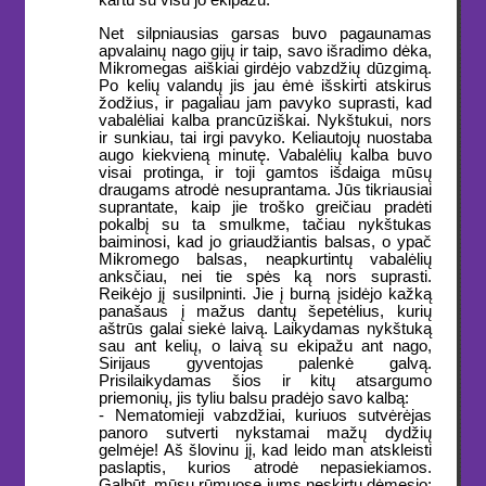
Net silpniausias garsas buvo pagaunamas
apvalainų nago gijų ir taip, savo išradimo dėka,
Mikromegas aiškiai girdėjo vabzdžių dūzgimą.
Po kelių valandų jis jau ėmė išskirti atskirus
žodžius, ir pagaliau jam pavyko suprasti, kad
vabalėliai kalba prancūziškai. Nykštukui, nors
ir sunkiau, tai irgi pavyko. Keliautojų nuostaba
augo kiekvieną minutę. Vabalėlių kalba buvo
visai protinga, ir toji gamtos išdaiga mūsų
draugams atrodė nesuprantama. Jūs tikriausiai
suprantate, kaip jie troško greičiau pradėti
pokalbį su ta smulkme, tačiau nykštukas
baiminosi, kad jo griaudžiantis balsas, o ypač
Mikromego balsas, neapkurtintų vabalėlių
anksčiau, nei tie spės ką nors suprasti.
Reikėjo jį susilpninti. Jie į burną įsidėjo kažką
panašaus į mažus dantų šepetėlius, kurių
aštrūs galai siekė laivą. Laikydamas nykštuką
sau ant kelių, o laivą su ekipažu ant nago,
Sirijaus gyventojas palenkė galvą.
Prisilaikydamas šios ir kitų atsargumo
priemonių, jis tyliu balsu pradėjo savo kalbą:
- Nematomieji vabzdžiai, kuriuos sutvėrėjas
panoro sutverti nykstamai mažų dydžių
gelmėje! Aš šlovinu jį, kad leido man atskleisti
paslaptis, kurios atrodė nepasiekiamos.
Galbūt, mūsų rūmuose jums neskirtų dėmesio;