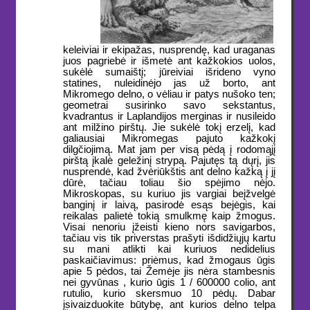
keleiviai ir ekipažas, nusprendę, kad uraganas
juos pagriebė ir išmetė ant kažkokios uolos,
sukėlė sumaištį; jūreiviai išrideno vyno
statines, nuleidinėjo jas už borto, ant
Mikromego delno, o vėliau ir patys nušoko ten;
geometrai susirinko savo sekstantus,
kvadrantus ir Laplandijos merginas ir nusileido
ant milžino pirštų. Jie sukėlė tokį erzelį, kad
galiausiai Mikromegas pajuto kažkokį
dilgčiojimą. Mat jam per visą pėdą į rodomąjį
pirštą įkalė geležinį strypą. Pajutęs tą dųrį, jis
nusprendė, kad žvėriūkštis ant delno kažką į jį
dūrė, tačiau toliau šio spėjimo nėjo.
Mikroskopas, su kuriuo jis vargiai beįžvelgė
banginį ir laivą, pasirodė esąs bejėgis, kai
reikalas palietė tokią smulkmę kaip žmogus.
Visai nenoriu įžeisti kieno nors savigarbos,
tačiau vis tik priverstas prašyti išdidžiųjų kartu
su mani atlikti kai kuriuos nedidelius
paskaičiavimus: priėmus, kad žmogaus ūgis
apie 5 pėdos, tai Žemėje jis nėra stambesnis
nei gyvūnas , kurio ūgis 1 / 600000 colio, ant
rutulio, kurio skersmuo 10 pėdų. Dabar
įsivaizduokite būtybę, ant kurios delno telpa