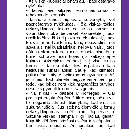
- Aš viską kruopščiai išnaršiau, - paprieštaravo
nykštukas.
- Tačiau tavo silpnas lietimo jautrumas, -
tebespaudė pirmasis.
- Tačiau ši planeta taip kvailai sutvarkyta, - vėl
paprieštaravo nykštukas, - čia viskas tokios
netaisyklingos, tokios netikusios formos ir
visur klesti tokia betvarkė! Pažiūrėkite į tuos
upeliūkščius, iš kurių joks neteka tiesiai, į tuos
kreivų formų tvenkinius, kurių nepavadinsi nei
apvaliais, nei kvadratiniais, nei ovaliniais, į tuos
aštrius akmenukus, kuriais nusėta planeta, ir
kurie subraižė man kojas (jis kalbėjo apie
kalnus). Atkreipkite dėmesį ir į viso rutulio
formą: jis taip suplotas ties ašigaliais ir kaip
netikusiai sukasi aplink Saulę, kad klimatos
poliarinėse srityse netinkamas gyvenimui. Aš
įsitikinęs, kad planeta negyvenama bent jau
todėl, kad jokios nors kiek mąstančios būtybės
nesutiks gyventi tokiomis sąlygomis.
- Na ir kas? – pasakė Mikromegas. – Gal
protingai mąstančių čia iš tikro nėra, tačiau vis
tik negalima atmesti tikimybės, kad visa tai
sukurta tuščiai. Jus stebina čionykščių formų
netaisyklingumas todėl, kad Jupiteryje ir
Saturne viskas ištempta į ilgį. Tačiau, galbūt,
kaip tik dėl šios priežasties čia ir viešpatauja
tam tikras chaosas! Ar nesakiau tau, kad