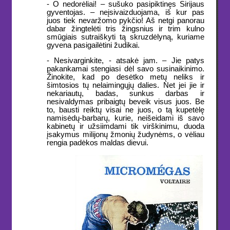
- O nedorėliai! – sušuko pasipiktinęs Sirijaus
gyventojas. – neįsivaizduojama, iš kur pas
juos tiek nevaržomo pykčio! Aš netgi panorau
dabar žingtelėti tris žingsnius ir trim kulno
smūgiais sutraiškyti tą skruzdėlyną, kuriame
gyvena pasigailėtini žudikai.
- Nesivarginkite, - atsakė jam. – Jie patys
pakankamai stengiasi dėl savo susinaikinimo.
Žinokite, kad po desėtko metų neliks ir
šimtosios tų nelaimingųjų dalies. Net jei jie ir
nekariautų, badas, sunkus darbas ir
nesivaldymas pribaigtų beveik visus juos. Be
to, bausti reiktų visai ne juos, o tą kupetėlę
namisėdų-barbarų, kurie, neišeidami iš savo
kabinetų ir užsiimdami tik virškinimu, duoda
įsakymus milijonų žmonių žudynėms, o vėliau
rengia padėkos maldas dievui.