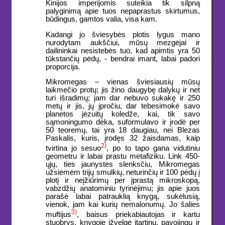
Kinijos imperijomis suteikia tik silpną
palyginimą apie tuos nepaprastus skirtumus,
būdingus, gamtos valia, visa kam.
Kadangi jo šviesybės plotis lygus mano
nurodytam aukščiui, mūsų mezgėjai ir
dailininkai nesistebės tuo, kad apimtis yra 50
tūkstančių pėdų, - bendrai imant, labai padori
proporcija.
Mikromegas – vienas šviesiausių mūsų
laikmečio protų; jis žino daugybę dalykų ir net
turi išradimų; jam dar nebuvo sukakę ir 250
metų ir jis, jų įpročiu, dar tebesimokė savo
planetos jėzuitų koledže, kai, tik savo
sąmoningumo dėka, suformulavo ir įrodė per
50 teoremų, tai yra 18 daugiau, nei Blezas
Paskalis, kuris, įrodęs 32 žaisdamas, kaip
2)
tvirtina jo sesuo
, po to tapo gana vidutiniu
geometru ir labai prastu metafiziku. Link 450-
ųjų, ties jaunystės slenksčiu, Mikromegas
užsiėmėm trijų smulkių, neturinčių ir 100 pėdų į
plotį ir neįžiūrimų per įprastą mikroskopą,
vabzdžių anatominiu tyrinėjimu; jis apie juos
parašė labai patrauklią knygą, sukėlusią,
vienok, jam kai kurių nemalonumų. Jo šalies
3)
muftijus
, baisus priekabiautojas ir kartu
stuobrys, knygoje įžvelgė įtartinų, pavojingų ir