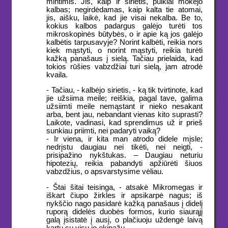
mintimis. Jis, kaip ir sirietis, puikiai mokėjo
kalbas; negirdėdamas, kaip kalta tie atomai,
jis, aišku, laikė, kad jie visai nekalba. Be to,
kokius kalbos padargus galėjo turėti tos
mikroskopinės būtybės, o ir apie ką jos galėjo
kalbėtis tarpusavyje? Norint kalbėti, reikia nors
kiek mąstyti, o norint mąstyti, reikia turėti
kažką panašaus į sielą. Tačiau prielaida, kad
tokios rūšies vabzdžiai turi sielą, jam atrodė
kvaila.
- Tačiau, - kalbėjo sirietis, - ką tik tvirtinote, kad
jie užsiima meile; reiškia, pagal tave, galima
užsiimti meile nemąstant ir nieko nesakant
arba, bent jau, nebandant vienas kito suprasti?
Laikote, vadinasi, kad sprendimus už ir prieš
sunkiau priimti, nei padaryti vaiką?
- Ir viena, ir kita man atrodo didele mįsle;
nedrįstu daugiau nei tikėti, nei neigti, -
prisipažino nykštukas. – Daugiau neturiu
hipotezių, reikia pabandyti apžiūrėti šiuos
vabzdžius, o apsvarstysime vėliau.
- Štai šitai teisinga, - atsakė Mikromegas ir
iškart čiupo žirkles ir apsikarpė nagus; iš
nykščio nago pasidarė kažką panašaus į didelį
ruporą didelės duobės formos, kurio siaurąjį
galą įsistatė į ausį, o plačiuoju uždengė laivą
kartu su visu jo ekipažu.