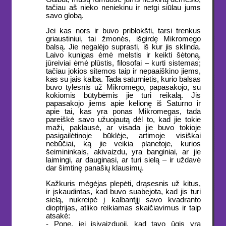
tačiau aš nieko neniekinu ir netgi siūlau jums
savo globą.
Jei kas nors ir buvo priblokšti, tarsi trenkus
griaustiniui, tai žmonės, išgirdę Mikromego
balsą. Jie negalėjo suprasti, iš kur jis sklinda.
Laivo kunigas ėmė melstis ir keikti šėtoną,
jūreiviai ėmė plūstis, filosofai – kurti sistemas;
tačiau jokios sitemos taip ir nepaaiškino jiems,
kas su jais kalba. Tada saturnietis, kurio balsas
buvo tylesnis už Mikromego, papasakojo, su
kokiomis būtybėmis jie turi reikalą. Jis
papasakojo jiems apie kelionę iš Saturno ir
apie tai, kas yra ponas Mikromegas, tada
pareiškė savo užuojautą dėl to, kad jie tokie
maži, paklausė, ar visada jie buvo tokioje
pasigailėtinoje būklėje, artimoje visiškai
nebūčiai, ką jie veikia planetoje, kurios
šeimininkais, akivaizdu, yra banginiai, ar jie
laimingi, ar dauginasi, ar turi sielą – ir uždavė
dar šimtinę panašių klausimų.
Kažkuris mėgėjas plepėti, drąsesnis už kitus,
ir įskaudintas, kad buvo suabejota, kad jis turi
sielą, nukreipė į kalbantįjį savo kvadranto
dioptrijas, atliko reikiamas skaičiavimus ir taip
atsakė:
- Pone, jei įsivaizduoji, kad tavo ūgis yra