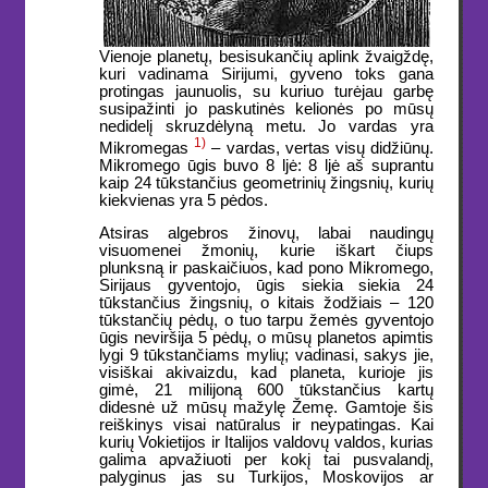
Vienoje planetų, besisukančių aplink žvaigždę,
kuri vadinama Sirijumi, gyveno toks gana
protingas jaunuolis, su kuriuo turėjau garbę
susipažinti jo paskutinės kelionės po mūsų
nedidelį skruzdėlyną metu. Jo vardas yra
1)
Mikromegas
– vardas, vertas visų didžiūnų.
Mikromego ūgis buvo 8 ljė: 8 ljė aš suprantu
kaip 24 tūkstančius geometrinių žingsnių, kurių
kiekvienas yra 5 pėdos.
Atsiras algebros žinovų, labai naudingų
visuomenei žmonių, kurie iškart čiups
plunksną ir paskaičiuos, kad pono Mikromego,
Sirijaus gyventojo, ūgis siekia siekia 24
tūkstančius žingsnių, o kitais žodžiais – 120
tūkstančių pėdų, o tuo tarpu žemės gyventojo
ūgis neviršija 5 pėdų, o mūsų planetos apimtis
lygi 9 tūkstančiams mylių; vadinasi, sakys jie,
visiškai akivaizdu, kad planeta, kurioje jis
gimė, 21 milijoną 600 tūkstančius kartų
didesnė už mūsų mažylę Žemę. Gamtoje šis
reiškinys visai natūralus ir neypatingas. Kai
kurių Vokietijos ir Italijos valdovų valdos, kurias
galima apvažiuoti per kokį tai pusvalandį,
palyginus jas su Turkijos, Moskovijos ar