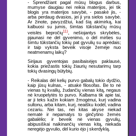
- Sprendžiant pagal mūsų blogus darbus,
mumyse daugiau nei reikia materijos, jei tik
blogis yra materijos savybė, - pasakė jis, -
arba perdaug dvasios, jei ji yra sielos savybė.
Ar žinote, pavyzdžiui, kad šią akimirką, kai
kalbuosi su jumis, šimtas tūkstančių mūsų
11)
veislės bepročių
, nešiojantys skrybėles,
pjaunasi ne dėl gyvenimo, o dėl mirties su
šimtu tūkstančių tokių pat gyvulių su aprėdais;
ir taip vyksta beveik visoje žemėje nuo
neatmenamų laikų?
Sirijaus gyventojas pasibaisėjęs paklausė,
kokia priežastis tokių žiaurių nesutarimų tarp
tokių dvasingų būtybių.
- Reikalas dėl kelių purvo gabalų tokio dydžio,
kaip jūsų kulnas, - atsakė filosofas. Be to nė
vienas tų kvailių, žudančių vienas kitą, negaus
nė kruopelytės to purvo. Kalbama tik apie tai,
ar ji teks kažin kokiam žmogėnui, kurį vadina
sultonu, arba kitam, kurį, neaišku kodėl, vadina
cezariu. Nei tas, nei kitas akyse niekad
nematė ir nepamatys to ginčytino žemės
gabalėlio; ir beveik nė vienas gyvulių,
abipusiškai naikinančių vienas kitą, niekada
neregėjo gyvulio, dėl kurio ėjo į skerdyklą.