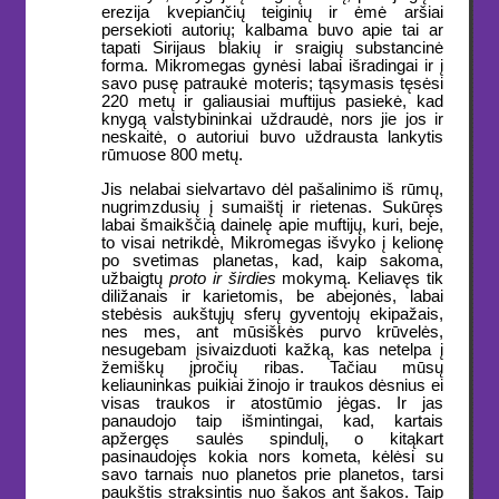
erezija kvepiančių teiginių ir ėmė aršiai
persekioti autorių; kalbama buvo apie tai ar
tapati Sirijaus blakių ir sraigių substancinė
forma. Mikromegas gynėsi labai išradingai ir į
savo pusę patraukė moteris; tąsymasis tęsėsi
220 metų ir galiausiai muftijus pasiekė, kad
knygą valstybininkai uždraudė, nors jie jos ir
neskaitė, o autoriui buvo uždrausta lankytis
rūmuose 800 metų.
Jis nelabai sielvartavo dėl pašalinimo iš rūmų,
nugrimzdusių į sumaištį ir rietenas. Sukūręs
labai šmaikščią dainelę apie muftijų, kuri, beje,
to visai netrikdė, Mikromegas išvyko į kelionę
po svetimas planetas, kad, kaip sakoma,
užbaigtų
proto ir širdies
mokymą. Keliavęs tik
diližanais ir karietomis, be abejonės, labai
stebėsis aukštųjų sferų gyventojų ekipažais,
nes mes, ant mūsiškės purvo krūvelės,
nesugebam įsivaizduoti kažką, kas netelpa į
žemiškų įpročių ribas. Tačiau mūsų
keliauninkas puikiai žinojo ir traukos dėsnius ei
visas traukos ir atostūmio jėgas. Ir jas
panaudojo taip išmintingai, kad, kartais
apžergęs saulės spindulį, o kitąkart
pasinaudojęs kokia nors kometa, kėlėsi su
savo tarnais nuo planetos prie planetos, tarsi
paukštis straksintis nuo šakos ant šakos. Taip