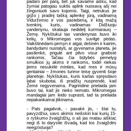
padaro per parą, bet juk savaime aišku, kad
žymiai patogiau suktis aplink nuosavą ašį nei
žingsniuoti savo kojomis. Taigi, netrukus jie
grįžo į pradinį tašką aplenkę jūrą, vadinamą
Viduržemio ir vos pastebimą, ir kitą mažą
tvenkinį, kuris, vadinamas Didžiuoju
vandenynu, skalauja nedidelį kurmiarausį –
Žemę. Nykštukui tas vandenynas buvo iki
kelių, o Mikromegas vos suvilgė pėdas.
Vaikštinėdami pirmyn ir atgal, dešinėn ir kairėn,
bandydami nustatyti, ar gyvenama planeta, jie
pasilenkė, prigulė ant pilvo visur graibstė
rankomis. Tačiau čia būtybės pernelyg
smulkios jų akims ir rankoms, todėl niekas
jiems nesukėlė minties, kad mes ir mūsų
gentainiai – žmonės turime teisę gyventi šioje
planetoje. Nykštukas, kuris kartas spręsdavo
labai skubotai, iš pradžių nusprendė, kad
Žemė negyvenama. Pagrindine prielaida jam
buvo tai, kad jis nieko nemato. Mikromegas
mandagiai jam leido suprasti, tad ta prielaida
nepakankamai įtikinama.
- Pats pagalvok, - pasakė jis, - štai tu,
pavyzdžiui, savo akimis neišskiri kai kurių 15-
o ryškumo žvaigždžių, o aš jas matau aiškiai;
negi iš to darysite išvadą, kad tos žvaigždės
neegzistuoja?