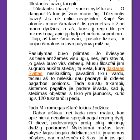
tūkstantis tuazų, tai gali...
- Tūkstantis tuazų! – suriko nykštukas. – O
dangau! Iš kur jis žino mano ūgį! Tūkstantis
tuazų! Jis nė coliu neapsiriko. Kaip! Šis
atomas mane išmatavo! Jis geometras ir žino
mano dydžius, o aš, kuris jį regiu tik per
mikroskopą, apie jų dydį net neturiu supratimo.
- Taip, aš tave išmatavau, - pasakė fizikas, - ir
tuojau išmatuosiu tavo palydovą milžiną.
Pasiūlymas buvo priimtas. Jo šviesybė
išsitiesė ant žemės visu ūgiu, nes, jam stovint,
jo galva buvo virš debesų. Mūsų filosofai jam
sugrūdo aukštą stiebą į tą vietą, kurią
daktaras
Sviftas
nesikuklintų pavadinti tikru vardu,
tačiau aš to neleisiu sau padaryti iš didelės
pagarbos ponioms. Tada surištų trikampių
sistemos pagalba jie padarė išvadą, kad jų
stebimas objektas iš tikro yra jaunuolis, kurio
ūgis 120 tūkstančių pėdų.
Tada Mikromegas ištarė tokius žodžius:
- Dabar aiškiau, nei kada nors, matau, kad
apie nieką negalima spręsti pagal regimą dydį.
O dieve, padovanojęs protą tokių niekingų
dydžių padarams! Nykstamai mažas tavo
akyse lygus begalo dideliam; jei tik įmanomos
būtybės, dar mažesnės už šias, tai ir jos gali