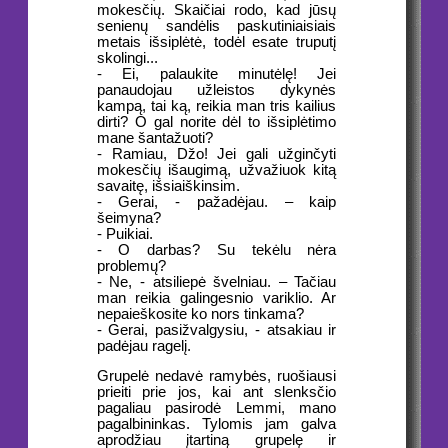
mokesčių. Skaičiai rodo, kad jūsų
senienų sandėlis paskutiniaisiais
metais išsiplėtė, todėl esate truputį
skolingi...
- Ei, palaukite minutėlę! Jei
panaudojau užleistos dykynės
kampą, tai ką, reikia man tris kailius
dirti? O gal norite dėl to išsiplėtimo
mane šantažuoti?
- Ramiau, Džo! Jei gali užginčyti
mokesčių išaugimą, užvažiuok kitą
savaitę, išsiaiškinsim.
- Gerai, - pažadėjau. – kaip
šeimyna?
- Puikiai.
- O darbas? Su tekėlu nėra
problemų?
- Ne, - atsiliepė švelniau. – Tačiau
man reikia galingesnio variklio. Ar
nepaieškosite ko nors tinkama?
- Gerai, pasižvalgysiu, - atsakiau ir
padėjau ragelį.
Grupelė nedavė ramybės, ruošiausi
prieiti prie jos, kai ant slenksčio
pagaliau pasirodė Lemmi, mano
pagalbininkas. Tylomis jam galva
aprodžiau įtartiną grupelę ir