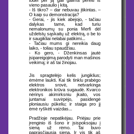
todėl per ją gali galima pereiti iš
vieno pasaulio į kitą.
- Iš tikro? – dar nebuvau įtikintas. –
O kaip su demonstracija?
- Gerai, - jis kiek abejojo, - tačiau
dalykas tame, kad turiu
nemalonumų su ponia Merfi dėl
uždelstų sąskaitų už elektrą, o be to
ir saugikliai nelabai patikimi...
- Tačiau mums gi nereikia daug
laiko, - toliau spaudžiau.
- Ko gero, - Dženkinsas jautė
įsipareigojimą parodyti man mašinos
veikimą; ir aš tai žinojau.
Jis spragtelėjo kelis jungiklius;
ėmėme laukti. Kai tik tinklu prabėgo
elektros srovė, netvarkinga
elektronikos krūva sugaudė. Kvarco
nėrinys akimirksniu įkaito, vos
juntamai suvirpėjo, pasidengė
ploniausiu pūkeliu; ir staiga pro jį
ėmė ryškėti vaizdas...
Pradžioje nepatikėjau. Priėjau prie
įrenginio iš šono ir įsispoksojau į
sieną už rėmo. Tai buvo
paprasčiausia siena. Ir vis tik aš