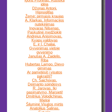
Igoris Proninas. Rusiška
idėja
Džonas Antoni.
Hipnoglifas
Žemė: pirmasis kraujas
A. Klarkas. Informacijos
nutekėjimas
Ingvaras Nilsenas.
Paskutinė medžioklė
Andrejus Anisimovas.
Kvapų valdovas
E. ir I. Chaliai.
Gyvenimas vietoje
gyvenimo
Janušas A. Zaidelis.
Riba
Hubertas Lampo. Dievo
gimimas
Ar pametėsit į visatos
pakraštį?
Ch. Šaichovas.
Deimanto spindesys
R. Jarovas. Iki
pasimatymo, Marsieti!
Dmitrijus Volodichinas.
Mieloji
Šiluminė Visatos mirtis
Anatolijus Šalinas.