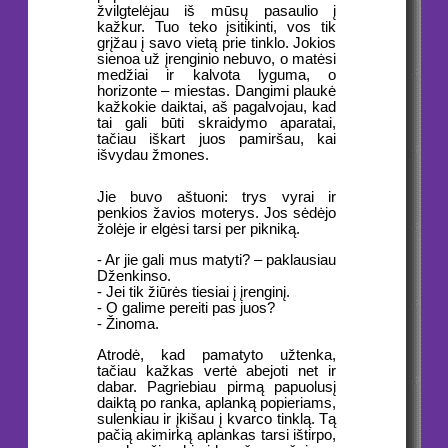
žvilgtelėjau iš mūsų pasaulio į
kažkur. Tuo teko įsitikinti, vos tik
grįžau į savo vietą prie tinklo. Jokios
sienoa už įrenginio nebuvo, o matėsi
medžiai ir kalvota lyguma, o
horizonte – miestas. Dangimi plaukė
kažkokie daiktai, aš pagalvojau, kad
tai gali būti skraidymo aparatai,
tačiau iškart juos pamiršau, kai
išvydau žmones.
Jie buvo aštuoni: trys vyrai ir
penkios žavios moterys. Jos sėdėjo
žolėje ir elgėsi tarsi per pikniką.
- Ar jie gali mus matyti? – paklausiau
Dženkinso.
- Jei tik žiūrės tiesiai į įrenginį.
- O galime pereiti pas juos?
- Žinoma.
Atrodė, kad pamatyto užtenka,
tačiau kažkas vertė abejoti net ir
dabar. Pagriebiau pirmą papuolusį
daiktą po ranka, aplanką popieriams,
sulenkiau ir įkišau į kvarco tinklą. Tą
pačią akimirką aplankas tarsi ištirpo,