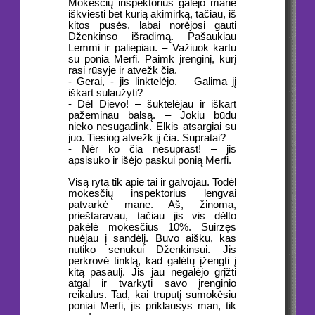
Mokesčių inspektorius galėjo mane
iškviesti bet kurią akimirką, tačiau, iš
kitos pusės, labai norėjosi gauti
Dženkinso išradimą. Pašaukiau
Lemmi ir paliepiau. – Važiuok kartu
su ponia Merfi. Paimk įrenginį, kurį
rasi rūsyje ir atvežk čia.
- Gerai, - jis linktelėjo. – Galima jį
iškart sulaužyti?
- Dėl Dievo! – šūktelėjau ir iškart
pažeminau balsą. – Jokiu būdu
nieko nesugadink. Elkis atsargiai su
juo. Tiesiog atvežk jį čia. Supratai?
- Nėr ko čia nesuprast! – jis
apsisuko ir išėjo paskui ponią Merfi.
Visą rytą tik apie tai ir galvojau. Todėl
mokesčių inspektorius lengvai
patvarkė mane. Aš, žinoma,
prieštaravau, tačiau jis vis dėlto
pakėlė mokesčius 10%. Suirzęs
nuėjau į sandėlį. Buvo aišku, kas
nutiko senukui Dženkinsui. Jis
perkrovė tinklą, kad galėtų įžengti į
kitą pasaulį. Jis jau negalėjo grįžti
atgal ir tvarkyti savo įrenginio
reikalus. Tad, kai truputį sumokėsiu
poniai Merfi, jis priklausys man, tik