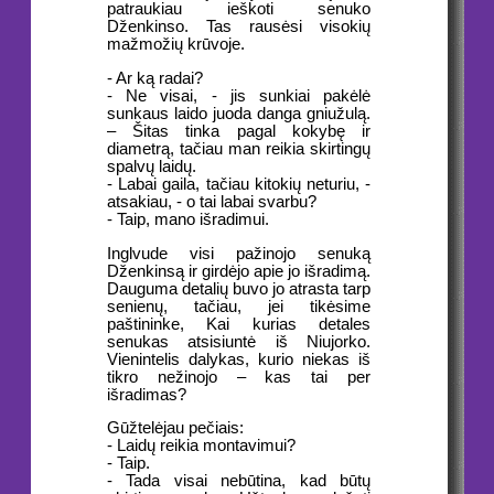
patraukiau ieškoti senuko
Dženkinso. Tas rausėsi visokių
mažmožių krūvoje.
- Ar ką radai?
- Ne visai, - jis sunkiai pakėlė
sunkaus laido juoda danga gniužulą.
– Šitas tinka pagal kokybę ir
diametrą, tačiau man reikia skirtingų
spalvų laidų.
- Labai gaila, tačiau kitokių neturiu, -
atsakiau, - o tai labai svarbu?
- Taip, mano išradimui.
Inglvude visi pažinojo senuką
Dženkinsą ir girdėjo apie jo išradimą.
Dauguma detalių buvo jo atrasta tarp
senienų, tačiau, jei tikėsime
paštininke, Kai kurias detales
senukas atsisiuntė iš Niujorko.
Vienintelis dalykas, kurio niekas iš
tikro nežinojo – kas tai per
išradimas?
Gūžtelėjau pečiais:
- Laidų reikia montavimui?
- Taip.
- Tada visai nebūtina, kad būtų