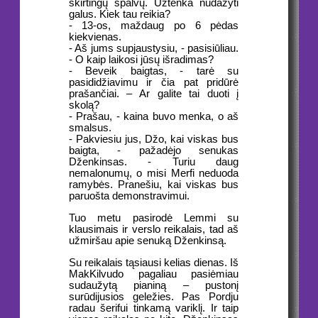
skirtingų spalvų. Užtenka nudažyti
galus. Kiek tau reikia?
- 13-os, maždaug po 6 pėdas
kiekvienas.
- Aš jums supjaustysiu, - pasisiūliau.
- O kaip laikosi jūsų išradimas?
- Beveik baigtas, - tarė su
pasididžiavimu ir čia pat pridūrė
prašančiai. – Ar galite tai duoti į
skolą?
- Prašau, - kaina buvo menka, o aš
smalsus.
- Pakviesiu jus, Džo, kai viskas bus
baigta, - pažadėjo senukas
Dženkinsas. - Turiu daug
nemalonumų, o misi Merfi neduoda
ramybės. Pranešiu, kai viskas bus
paruošta demonstravimui.
Tuo metu pasirodė Lemmi su
klausimais ir verslo reikalais, tad aš
užmiršau apie senuką Dženkinsą.
Su reikalais tąsiausi kelias dienas. Iš
MakKilvudo pagaliau pasiėmiau
sudaužytą pianiną – pustonį
surūdijusios geležies. Pas Pordju
radau šerifui tinkamą variklį. Ir taip