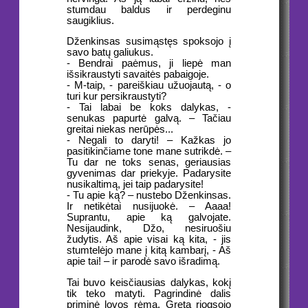
stumdau baldus ir perdeginu
saugiklius.
Dženkinsas susimąstęs spoksojo į
savo batų galiukus.
- Bendrai paėmus, ji liepė man
išsikraustyti savaitės pabaigoje.
- M-taip, - pareiškiau užuojautą, - o
turi kur persikraustyti?
- Tai labai be koks dalykas, -
senukas papurtė galvą. – Tačiau
greitai niekas nerūpės...
- Negali to daryti! – Kažkas jo
pasitikinčiame tone mane sutrikdė. –
Tu dar ne toks senas, geriausias
gyvenimas dar priekyje. Padarysite
nusikaltimą, jei taip padarysite!
- Tu apie ką? – nustebo Dženkinsas.
Ir netikėtai nusijuokė. – Aaaa!
Suprantu, apie ką galvojate.
Nesijaudink, Džo, nesiruošiu
žudytis. Aš apie visai ką kita, - jis
stumtelėjo mane į kitą kambarį, - Aš
apie tai! – ir parodė savo išradimą.
Tai buvo keisčiausias dalykas, kokį
tik teko matyti. Pagrindinė dalis
priminė lovos rėmą. Greta riogsojo