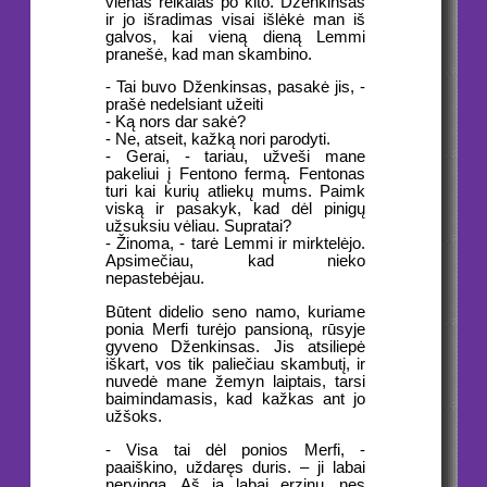
vienas reikalas po kito. Dženkinsas
ir jo išradimas visai išlėkė man iš
galvos, kai vieną dieną Lemmi
pranešė, kad man skambino.
- Tai buvo Dženkinsas, pasakė jis, -
prašė nedelsiant užeiti
- Ką nors dar sakė?
- Ne, atseit, kažką nori parodyti.
- Gerai, - tariau, užveši mane
pakeliui į Fentono fermą. Fentonas
turi kai kurių atliekų mums. Paimk
viską ir pasakyk, kad dėl pinigų
užsuksiu vėliau. Supratai?
- Žinoma, - tarė Lemmi ir mirktelėjo.
Apsimečiau, kad nieko
nepastebėjau.
Būtent didelio seno namo, kuriame
ponia Merfi turėjo pansioną, rūsyje
gyveno Dženkinsas. Jis atsiliepė
iškart, vos tik paliečiau skambutį, ir
nuvedė mane žemyn laiptais, tarsi
baimindamasis, kad kažkas ant jo
užšoks.
- Visa tai dėl ponios Merfi, -
paaiškino, uždaręs duris. – ji labai
nervinga. Aš ją labai erzinu, nes