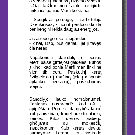
o sekančią akimirką užgeso šviesa.
Užtat kažkur nuo laiptų pasigirdo
rinktiniai ponios Merfi keiksmai.
- Saugikliai perdegė, - šnibžtelėjo
Dženkinsas, - norint perduoti daiktą
per įrenginį reikia daugiau energijos.
Jis atrodė gerokai išsigandęs:
- Žinai, Džo, bus geriau, jei ji tavęs
čia neras.
Nepakenčiu skandalų, o ponios
Merfi balse girdėjosi gaidelės, kurios
įtikino, kad ponia Merfi man linki ne
vien tik gera. Paskutinį kartą
žvilgtelėjau į mašiną (jokių dingusio
aplanko pėdsakų), paskubomis
išėjau.
Sandėlyje laukė nemalonumai.
Fentonas nusprendė, kad aš jį
apiplėšiau. Prireikė daugybės laiko,
kol paaiškinau, kodėl nukrito atliekų
kainos. Kitos dienos prabėgo
ginčijantis su mokesčių
inspektoriumi. Kaip kartas daviau
nurodymus Lemmi, kai pasirodė