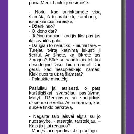
ponia Merfi. Laukti ji nesiruošė.
- Noriu, kad surinktumėte visą
šlamštą iš tų prakeiktų kambarių, -
iššaukiančiai pareiškė.
- Dženkinso?
- O kieno dar?
- Tačiau maniau, kad jis liks pas jus
iki savaitės galo.
- Daugiau to nenutiks, - niūriai tarė. –
Turėjau tvirtą ketinimą įskųsti jį
šerifui. Ar žinote, ką iškrėtė tas
žmogus? Būrė su saugikliais tol, kol
nesudegino visų laidų name! Dar
gerai, kad nesupleškėjo namas!
Kiek duosite už tą šlamštą?
- Palaukite minutėlę!
Pasiūliau jai atsisėsti, o pats
karštligiškai svarsčiau pasiūlymą.
Matyt, Dženkinsas su saugikliais
užsiėmė ne veltui. Aš numaniau, kas
sukėlė tinklo perkrovą.
- Negalite taip laisvai elgtis su jo
nuosavybe, - atsargiai tarstelėjau. –
Kaip jis į tai reaguos?
- Manęs tai nejaudina. Jis pradingo.