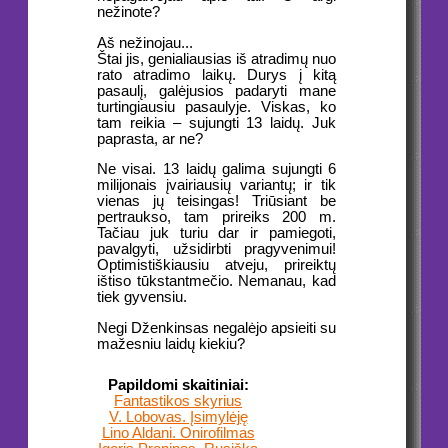
nežinote?
Aš nežinojau...
Štai jis, genialiausias iš atradimų nuo
rato atradimo laikų. Durys į kitą
pasaulį, galėjusios padaryti mane
turtingiausiu pasaulyje. Viskas, ko
tam reikia – sujungti 13 laidų. Juk
paprasta, ar ne?
Ne visai. 13 laidų galima sujungti 6
milijonais įvairiausių variantų; ir tik
vienas jų teisingas! Triūsiant be
pertraukso, tam prireiks 200 m.
Tačiau juk turiu dar ir pamiegoti,
pavalgyti, užsidirbti pragyvenimui!
Optimistiškiausiu atveju, prireiktų
ištiso tūkstantmečio. Nemanau, kad
tiek gyvensiu.
Negi Dženkinsas negalėjo apsieiti su
mažesniu laidų kiekiu?
Papildomi skaitiniai:
Fantastikos skyrius
V. Lobovas. Įsimylėję
Lino Aldani. Onirofilmas