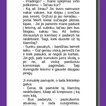
- Pradingo? – mano spėjimas virto
įsitikinimu. – Tačiau kur?
- Ką aš žinau? Jis buvo namuose
vakar vakare, kai išėjau į svečius
pas seserį. Grįžusi jo jau neradau, -
ponia Merfi kietai sučiaupė plonas
lūpas. - Jei jis panorės mane paduoti
į teismą, aš sutinku, tačiau jam bus
blogiau, sakau tau. Aš ketinu
iškraustyti jo kambarį ir padaryti tai
nedelsiant. Taigi, kiek duosite už tą
šlamštą?
- Sunku pasakyti, - bandžiau laimėti
laiko. – Gal geriau viską pervežti čia
ir kiek palaukti, ar negrįš jis kartais.
Jei grįš, pats sumokės jums skolą, o
jei ne, aš viską parduosiu
komisiniais pagrindais. Taip
išvengsite teismo ir gausite daugiau
pinigų.
Ji minutėlę pamąstė, o tada linktelėjo
galva:
- Gerai, tik paimkite tą šlamštą
nedelsdami, kitaip aš kreipsiuos į ką
nors kitą.
- Bus padaryta, - paskubomis
atsakiau, o tada susigriebiau.