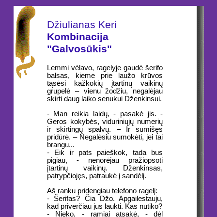
Džiulianas Keri
Kombinacija
"Galvosūkis"
Lemmi vėlavo, ragelyje gaudė šerifo
balsas, kieme prie laužo krūvos
tąsėsi kažkokių įtartinų vaikinų
grupelė – vienu žodžiu, negalėjau
skirti daug laiko senukui Dženkinsui.
- Man reikia laidų, - pasakė jis. -
Geros kokybės, viduriniųjų numerių
ir skirtingų spalvų. – Ir sumišęs
pridūrė. – Negalėsiu sumokėti, jei tai
brangu...
- Eik ir pats paieškok, tada bus
pigiau, - nenorėjau pražiopsoti
įtartinų vaikinų. Dženkinsas,
patrypčiojęs, patraukė į sandėlį.
Aš ranku pridengiau telefono ragelį:
- Šerifas? Čia Džo. Apgailestauju,
kad priverčiau jus laukti. Kas nutiko?
- Nieko, - ramiai atsakė, - dėl