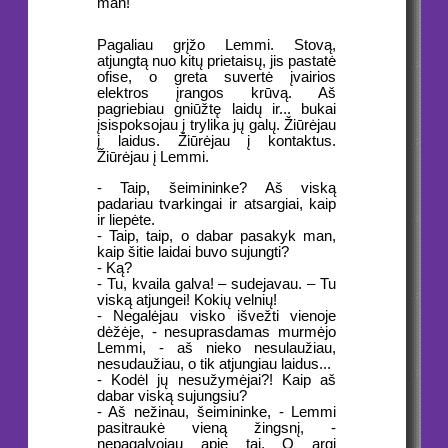
man!
Pagaliau grįžo Lemmi. Stovą,
atjungtą nuo kitų prietaisų, jis pastatė
ofise, o greta suvertė įvairios
elektros įrangos krūvą. Aš
pagriebiau gniūžtę laidų ir... bukai
įsispoksojau į trylika jų galų. Žiūrėjau
į laidus. Žiūrėjau į kontaktus.
Žiūrėjau į Lemmi.
- Taip, šeimininke? Aš viską
padariau tvarkingai ir atsargiai, kaip
ir liepėte.
- Taip, taip, o dabar pasakyk man,
kaip šitie laidai buvo sujungti?
- Ką?
- Tu, kvaila galva! – sudejavau. – Tu
viską atjungei! Kokių velnių!
- Negalėjau visko išvežti vienoje
dėžėje, - nesuprasdamas murmėjo
Lemmi, - aš nieko nesulaužiau,
nesudaužiau, o tik atjungiau laidus...
- Kodėl jų nesužymėjai?! Kaip aš
dabar viską sujungsiu?
- Aš nežinau, šeimininke, - Lemmi
pasitraukė vieną žingsnį, -
nepagalvojau apie tai. O argi