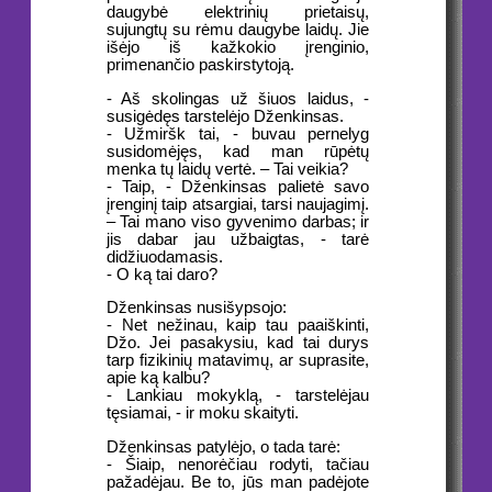
daugybė elektrinių prietaisų,
sujungtų su rėmu daugybe laidų. Jie
išėjo iš kažkokio įrenginio,
primenančio paskirstytoją.
- Aš skolingas už šiuos laidus, -
susigėdęs tarstelėjo Dženkinsas.
- Užmiršk tai, - buvau pernelyg
susidomėjęs, kad man rūpėtų
menka tų laidų vertė. – Tai veikia?
- Taip, - Dženkinsas palietė savo
įrenginį taip atsargiai, tarsi naujagimį.
– Tai mano viso gyvenimo darbas; ir
jis dabar jau užbaigtas, - tarė
didžiuodamasis.
- O ką tai daro?
Dženkinsas nusišypsojo:
- Net nežinau, kaip tau paaiškinti,
Džo. Jei pasakysiu, kad tai durys
tarp fizikinių matavimų, ar suprasite,
apie ką kalbu?
- Lankiau mokyklą, - tarstelėjau
tęsiamai, - ir moku skaityti.
Dženkinsas patylėjo, o tada tarė:
- Šiaip, nenorėčiau rodyti, tačiau
pažadėjau. Be to, jūs man padėjote