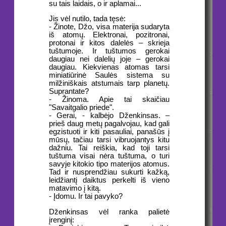
su tais laidais, o ir aplamai...
Jis vėl nutilo, tada tęsė:
- Žinote, Džo, visa materija sudaryta
iš atomų. Elektronai, pozitronai,
protonai ir kitos dalelės – skrieja
tuštumoje. Ir tuštumos gerokai
daugiau nei dalelių joje – gerokai
daugiau. Kiekvienas atomas tarsi
miniatiūrinė Saulės sistema su
milžiniškais atstumais tarp planetų.
Suprantate?
- Žinoma. Apie tai skaičiau
"Savaitgalio priede".
- Gerai, - kalbėjo Dženkinsas. –
prieš daug metų pagalvojau, kad gali
egzistuoti ir kiti pasauliai, panašūs į
mūsų, tačiau tarsi vibruojantys kitu
dažniu. Tai reiškia, kad toji tarsi
tuštuma visai nėra tuštuma, o turi
savyje kitokio tipo materijos atomus.
Tad ir nusprendžiau sukurti kažką,
leidžiantį daiktus perkelti iš vieno
matavimo į kitą.
- Įdomu. Ir tai pavyko?
Dženkinsas vėl ranka palietė
įrenginį: