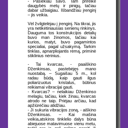
- Pasiekiau savo. Tam prireikė
daugybės metų ir pinigų, tačiau
dabar užbaigiau. Išbandžiau įrenginį
– jis veikia.
Vėl žvilgtelėjau į įrenginį. Na tikrai, jis
yra netikėtiniausias senienų rinkinys.
Dauguma tos konstrukcijos detalių
buvo man žinomos, tačiau kai
kurios, matyt, buvo pagamintos
specialiai, pagal užsakymą. Tarkim
tinklas, apnarpliojantis rėmą, priminė
stiklinius nėrinius.
- Tai kvarcas, - paaiškino
Dženkinsas, pastebėjęs mano
nuostabą. – Sugaišau 5 m., kol
radau būdą, kaip gauti ilgus
poliarizuotus kristalus, būtinus
reikiamai vibracijai gauti.
- Kvarcas? – nelaikiau Dženkinso
melagiu, tačiau, kiek žinau, kvarcas
atrodo ne taip. Priėjau arčiau, kad
apžiūrėčiau atidžiau.
- Ji sukuria vibracijos zoną, - aiškino
Dženkinsas. – Kai mašina
veikia,atskiros tinklelio dalys būna
abiejuose matavimuose vienu metu,