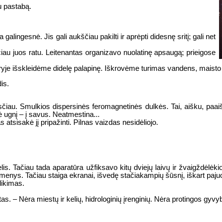
u pastabą.
a galingesnė. Jis gali aukščiau pakilti ir aprėpti didesnę sritį; gali net
iau juos ratu. Leitenantas organizavo nuolatinę apsaugą; prieigose
uryje išskleidėme didelę palapinę. Iškrovėme turimas vandens, maist
is.
čiau. Smulkios dispersinės feromagnetinės dulkės. Tai, aišku, paaišk
ė ugnį – į savus. Neatmestina...
tsisakė jį pripažinti. Pilnas vaizdas nesidėliojo.
lis. Tačiau tada aparatūra užfiksavo kitų dviejų laivų ir žvaigždėlė
omenys. Tačiau staiga ekranai, išvedę stačiakampių šūsnį, iškart paj
likimas.
s. – Nėra miestų ir kelių, hidrologinių įrenginių. Nėra protingos gyvy