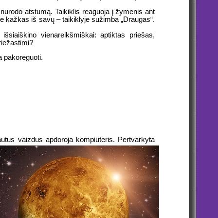
 nurodo atstumą. Taikiklis reaguoja į žymenis ant
yje kažkas iš savų – taikiklyje sužimba „Draugas“.
išsiaiškino vienareikšmiškai: aptiktas priešas,
riežastimi?
ia pakoreguoti.
autus vaizdus apdoroja kompiuteris. Pertvarkyta