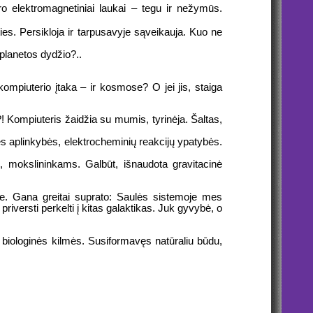
ro elektromagnetiniai laukai – tegu ir nežymūs.
ties. Persikloja ir tarpusavyje sąveikauja. Kuo ne
 planetos dydžio?..
kompiuterio įtaka – ir kosmose? O jei jis, staiga
i?! Kompiuteris žaidžia su mumis, tyrinėja. Šaltas,
nės aplinkybės, elektrocheminių reakcijų ypatybės.
ms, mokslininkams. Galbūt, išnaudota gravitacinė
e. Gana greitai suprato: Saulės sistemoje mes
priversti perkelti į kitas galaktikas. Juk gyvybė, o
 biologinės kilmės. Susiformavęs natūraliu būdu,