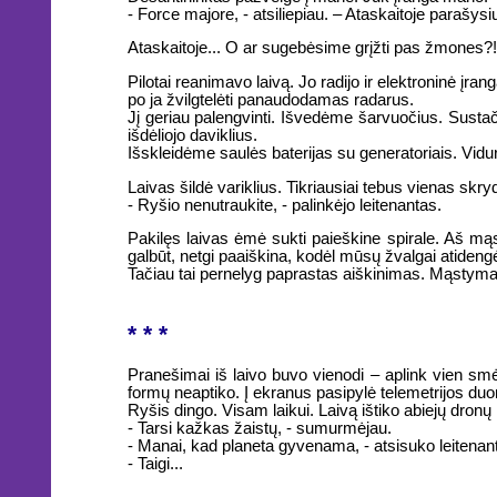
- Force majore, - atsiliepiau. – Ataskaitoje parašysi
Ataskaitoje... O ar sugebėsime grįžti pas žmones?!
Pilotai reanimavo laivą. Jo radijo ir elektroninė įrang
po ja žvilgtelėti panaudodamas radarus.
Jį geriau palengvinti. Išvedėme šarvuočius. Sustač
išdėliojo daviklius.
Išskleidėme saulės baterijas su generatoriais. Vid
Laivas šildė variklius. Tikriausiai tebus vienas skryd
- Ryšio nenutraukite, - palinkėjo leitenantas.
Pakilęs laivas ėmė sukti paieškine spirale. Aš mąs
galbūt, netgi paaiškina, kodėl mūsų žvalgai atideng
Tačiau tai pernelyg paprastas aiškinimas. Mąstymas a
* * *
Pranešimai iš laivo buvo vienodi – aplink vien smė
formų neaptiko. Į ekranus pasipylė telemetrijos du
Ryšis dingo. Visam laikui. Laivą ištiko abiejų dronų 
- Tarsi kažkas žaistų, - sumurmėjau.
- Manai, kad planeta gyvenama, - atsisuko leitenanta
- Taigi...