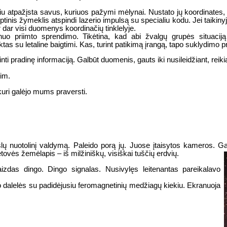
niu atpažįsta savus, kuriuos pažymi mėlynai. Nustato jų koordinates,
ptinis žymeklis atspindi lazerio impulsą su specialiu kodu. Jei taikin
r dar visi duomenys koordinačių tinklelyje.
nuo priimto sprendimo. Tikėtina, kad abi žvalgų grupės situaciją 
s su letaline baigtimi. Kas, turint patikimą įrangą, tapo suklydimo p
nti pradinę informaciją. Galbūt duomenis, gauts iki nusileidžiant, reik
im.
uri galėjo mums praversti.
slų nuotolinį valdymą. Paleido porą jų. Juose įtaisytos kameros. G
tovės žemėlapis – iš milžiniškų, visiškai tuščių erdvių.
aizdas dingo. Dingo signalas. Nusivylęs leitenantas pareikalavo
o dalelės su padidėjusiu feromagnetinių medžiagų kiekiu. Ekranuoja