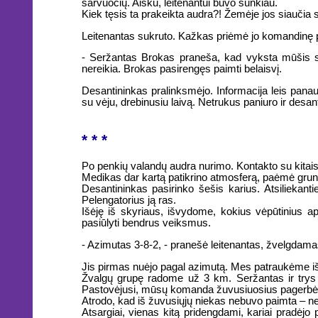
šarvuočių. Aišku, leitenantui buvo sunkiau.
Kiek tęsis ta prakeikta audra?! Žemėje jos siaučia s
Leitenantas sukruto. Kažkas priėmė jo komandinę pl
- Seržantas Brokas praneša, kad vyksta mūšis su
nereikia. Brokas pasirengęs paimti belaisvį.
Desantininkas pralinksmėjo. Informacija leis panau
su vėju, drebinusiu laivą. Netrukus paniuro ir desa
* * *
Po penkių valandų audra nurimo. Kontakto su kitais 
Medikas dar kartą patikrino atmosferą, paėmė grunt
Desantininkas pasirinko šešis karius. Atsiliekant
Pelengatorius ją ras.
Išėję iš skyriaus, išvydome, kokius vėpūtinius ap
pasiūlyti bendrus veiksmus.
- Azimutas 3-8-2, - pranešė leitenantas, žvelgdama
Jis pirmas nuėjo pagal azimutą. Mes patraukėme iš 
Žvalgų grupę radome už 3 km. Seržantas ir trys 
Pastovėjusi, mūsų komanda žuvusiuosius pagerbė 
Atrodo, kad iš žuvusiųjų niekas nebuvo paimta – nei 
Atsargiai, vienas kitą pridengdami, kariai pradėjo