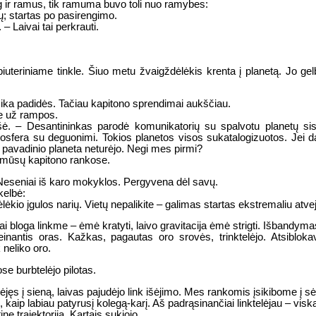
 ir ramus, tik ramuma buvo toli nuo ramybes:
vų; startas po pasirengimo.
– Laivai tai perkrauti.
uteriniame tinkle. Šiuo metu žvaigždėlėkis krenta į planetą. Jo gelbė
rizika padidės. Tačiau kapitono sprendimai aukščiau.
me už rampos.
šė. – Desantininkas parodė komunikatorių su spalvotu planetų si
sfera su deguonimi. Tokios planetos visos sukatalogizuotos. Jei dar
 pavadinio planeta neturėjo. Negi mes pirmi?
as mūsų kapitono rankose.
o. Neseniai iš karo mokyklos. Pergyvena dėl savų.
kelbė:
lėkio įgulos narių. Vietų nepalikite – galimas startas ekstremaliu atve
i bloga linkme – ėmė kratyti, laivo gravitacija ėmė strigti. Išbandyma
inantis oras. Kažkas, pagautas oro srovės, trinktelėjo. Atsibloka
 neliko oro.
se burbtelėjo pilotas.
ėjęs į sieną, laivas pajudėjo link išėjimo. Mes rankomis įsikibome į s
ip labiau patyrusį kolegą-karį. Aš padrąsinančiai linktelėjau – viskas,
ne trajektorija. Kartais sukiojo.