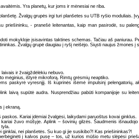
avaitėmis. Yra planetų, kur joms ir mėnesiai ne riba.
anšetę. Žvalgų grupės irgi turi planšetes su UTB ryšio moduliais. Į
 priešininku, - pranešė leitenantas, kaip man pasirodė, su pale
doti mokykloje įsisavintas taktines schemas. Tačiau aš paniurau. Pe
ntininkas. Žvalgų grupė daugiau į ryšį neišėjo. Siųsti naujus žmones 
laivais ir žvaigždėlėkiu nebuvo.
o mėginius, ištyrė mikroforą. Rimtų grėsmių neaptiko.
iems paskyrė vyresnįjį. Iš kuprinės išėmė impulsinį pelengatorių, a
link laivą supūtė audra. Nusprendžiau pabūti kompanijoje su leiten
s į ekraną.
paskos. Kariai įdėmiai žvalgėsi, laikydami paruoštus kovai ginklus.
kariai žuvo mūšyje. Aplink – šovinių gilzės. Šaudmenis išnaudojo 
tyla.
ginklai, nei planšetės. Su kuo gi jie susikibo?! Kas priešininkas?!
 perbėginėti į kalvos pusę – tos, už kurios mūšio metu slėpėsi prieš