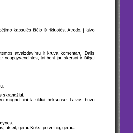
jimo kapsulės išėjo iš rikiuotės. Atrodo, į laivo
stemos atvaizdavimu ir krūva komentarų. Dalis
 neapgyvendintos, tai bent jau skersai ir išilgai
ju.
s skrandžiui.
vo magnetiniai laikikliai boksuose. Laivas buvo
ėdynes.
 atseit, gerai. Koks, po velnių, gerai...