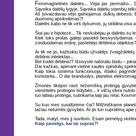
F
eromagnetinės dalelės... Vėjai jas permaišo... 
Sąveika dalelių lygyje. Sąveika dalelių stambių telki
Aš įsivaizdavau vėjo gainiojamus dulkių debesis. El
duomenų apsikeitimas?!
Dalelės kabo ne tik virš dykumos, jų sklidina visa a
Štai jau ir hipotezė... Tik neskubėjau ja dalintis s
Kiek toks protas galėjo pasiekti besivystydamas – 
zonduodamas erdvę, pastebėjo dirbtinius objektus?
Ar tik ne jis, kažkokiu būdu užvaldęs žvaigždėlėkį, p
dirbtinis intelektas...
Bet kodėl dirbtinis!? Išsivystė natūraliu būdu – jok
Dar kažkas, apimant vietinė saulės spindulių spektr
Kaip tokia sistema funkcionuoja, išlaiko pagrindi
konstanta... O dar branduolys, planetos elektromag
Žmonės tikėjosi rasti nežemišką protingą gyvyb
vienintelės protingos būtybės... ir vilčių sfera nuto
tuo labiau protinga, sutinkama taip jau retai. Kosminė
Su kuo mes susidūrėme čia? Milžiniškame planetari
tačiau neturintis gyvybės. Ar jis turi supratimą apie 
Tada, matyt, mes jį nuvilsim. Esam pernelyg skirting
Kaip pasielgs, kai tai supras?!