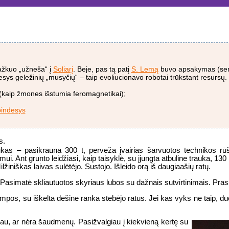
kažkuo „užneša“ į
Soliarį
. Beje, pas tą patį
S. Lemą
buvo apsakymas (sena
sys geležinių „musyčių“ – taip evoliucionavo robotai trūkstant resursų.
(kaip žmones išstumia feromagnetikai);
pindesys
s.
kliukas – pasikrauna 300 t, perveža įvairias šarvuotos technikos r
i. Ant grunto leidžiasi, kaip taisyklė, su įjungta atbuline trauka, 130 
iniškas laivas sulėtėjo. Sustojo. Išleido orą iš daugiaašių ratų.
asimatė skliautuotos skyriaus lubos su dažnais sutvirtinimais. Pras
pos, su iškelta dešine ranka stebėjo ratus. Jei kas vyks ne taip, duos
krinau, ar nėra šaudmenų. Pasižvalgiau į kiekvieną kertę su