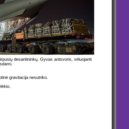
irpusių desantininkų. Gyvas antsvoris, vėluojanti
isdami.
inė gravitacija nesutriko.
lėkio.