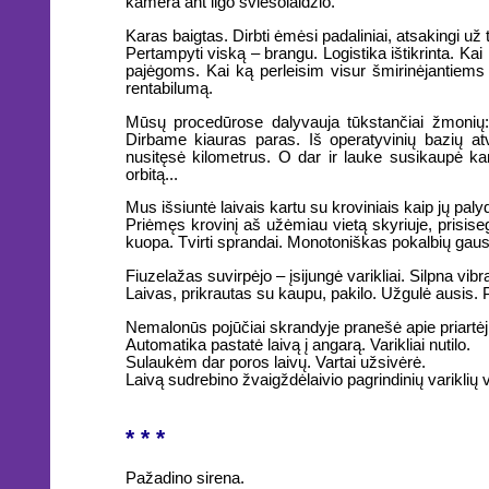
kamera ant ilgo šviesolaidžio.
Karas baigtas. Dirbti ėmėsi padaliniai, atsakingi už
Pertampyti viską – brangu. Logistika ištikrinta. Ka
pajėgoms. Kai ką perleisim visur šmirinėjantiems pr
rentabilumą.
Mūsų procedūrose dalyvauja tūkstančiai žmonių: rū
Dirbame kiauras paras. Iš operatyvinių bazių atv
nusitęsė kilometrus. O dar ir lauke susikaupė kam
orbitą...
Mus išsiuntė laivais kartu su kroviniais kaip jų paly
Priėmęs krovinį aš užėmiau vietą skyriuje, prisise
kuopa. Tvirti sprandai. Monotoniškas pokalbių gaus
Fiuzelažas suvirpėjo – įsijungė varikliai. Silpna vibr
Laivas, prikrautas su kaupu, pakilo. Užgulė ausis. 
Nemalonūs pojūčiai skrandyje pranešė apie priartėji
Automatika pastatė laivą į angarą. Varikliai nutilo.
Sulaukėm dar poros laivų. Vartai užsivėrė.
Laivą sudrebino žvaigždėlaivio pagrindinių variklių
* * *
Pažadino sirena.