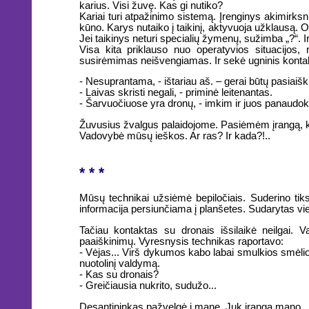
karius. Visi žuvę. Kas gi nutiko?
Kariai turi atpažinimo sistemą. Įrenginys akimirks
kūno. Karys nutaiko į taikinį, aktyvuoja užklausą. O
Jei taikinys neturi specialių žymenų, sužimba „?“. I
Visa kita priklauso nuo operatyvios situacijos, 
susirėmimas neišvengiamas. Ir sekė ugninis kontakta
- Nesuprantama, - ištariau aš. – gerai būtų pasiaiški
- Laivas skristi negali, - priminė leitenantas.
- Šarvuočiuose yra dronų, - imkim ir juos panaudok
Žuvusius žvalgus palaidojome. Pasiėmėm įrangą, k
Vadovybė mūsų ieškos. Ar ras? Ir kada?!..
* * *
Mūsų technikai užsiėmė bepiločiais. Suderino tik
informacija persiunčiama į planšetes. Sudarytas vie
Tačiau kontaktas su dronais išsilaikė neilgai. V
paaiškinimų. Vyresnysis technikas raportavo:
- Vėjas... Virš dykumos kabo labai smulkios smėli
nuotolinį valdymą.
- Kas su dronais?
- Greičiausia nukrito, sudužo...
Desantininkas pažvelgė į mane. Juk įranga mano.