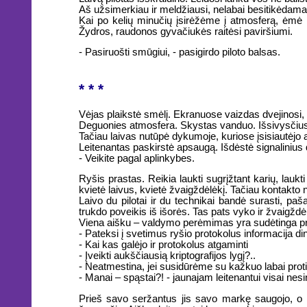
Aš užsimerkiau ir meldžiausi, nelabai besitikėdamas,
Kai po kelių minučių įsirėžėme į atmosferą, ėmė
Žydros, raudonos gyvačiukės raitėsi paviršiumi.
- Pasiruošti smūgiui, - pasigirdo piloto balsas.
* * *
Vėjas plaikstė smėlį. Ekranuose vaizdas dvejinosi, 
Deguonies atmosfera. Skystas vanduo. Išsivysčius
Tačiau laivas nutūpė dykumoje, kuriose įsisiautėjo 
Leitenantas paskirstė apsaugą. Išdėstė signalinius
- Veikite pagal aplinkybes.
Ryšis prastas. Reikia laukti sugrįžtant karių, laukti
kvietė laivus, kvietė žvaigždėlėkį. Tačiau kontakto
Laivo du pilotai ir du technikai bandė surasti, paš
trukdo poveikis iš išorės. Tas pats vyko ir žvaigž
Viena aišku – valdymo perėmimas yra sudėtinga pro
- Pateksi į svetimus ryšio protokolus informacija 
- Kai kas galėjo ir protokolus atgaminti
- Įveikti aukščiausią kriptografijos lygį?..
- Neatmestina, jei susidūrėme su kažkuo labai proti
- Manai – spąstai?! - jaunajam leitenantui visai nesin
Prieš savo seržantus jis savo markę saugojo, o s