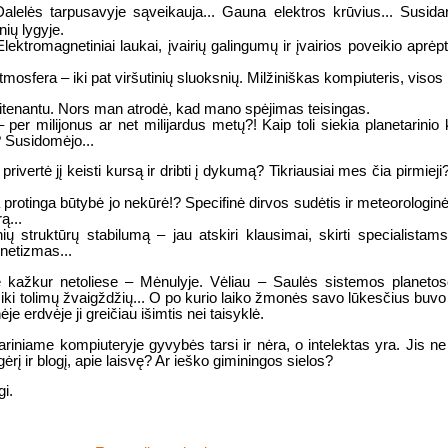
Dalelės tarpusavyje sąveikauja... Gauna elektros krūvius... Susida
nių lygyje.
ektromagnetiniai laukai, įvairių galingumų ir įvairios poveikio aprėp
tmosfera – iki pat viršutinių sluoksnių. Milžiniškas kompiuteris, visos
u leitenantu. Nors man atrodė, kad mano spėjimas teisingas.
per milijonus ar net milijardus metų?! Kaip toli siekia planetarinio 
 Susidomėjo...
rivertė jį keisti kursą ir dribti į dykumą? Tikriausiai mes čia pirmiej
ia protinga būtybė jo nekūrė!? Specifinė dirvos sudėtis ir meteorologi
ą...
nių struktūrų stabilumą – jau atskiri klausimai, skirti specialista
netizmas...
ė kažkur netoliese – Mėnulyje. Vėliau – Saulės sistemos planetos
lo iki tolimų žvaigždžių... O po kurio laiko žmonės savo lūkesčius buvo 
je erdvėje ji greičiau išimtis nei taisyklė.
niame kompiuteryje gyvybės tarsi ir nėra, o intelektas yra. Jis ne
gėrį ir blogį, apie laisvę? Ar ieško giminingos sielos?
i.