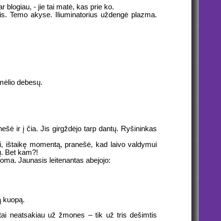
blogiau, - jie tai matė, kas prie ko.
is. Temo akyse. Iliuminatorius uždengė plazma.
smėlio debesų.
nešė ir į čia. Jis girgždėjo tarp dantų. Ryšininkas
otai, ištaikę momentą, pranešė, kad laivo valdymui
ų. Bet kam?!
ma. Jaunasis leitenantas abejojo:
tą kuopą.
tai neatsakiau už žmones – tik už tris dešimtis