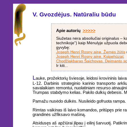
V. Gvozdėjus. Natūraliu būdu
Apie autorių
>>>>>
Siužetas nėra absoliučiai originalus – 
technikoje“) kaip Mėnulyje užpuola debe
gyvybę:
Joseph Henri Rosny aine. Žemės žūtis
Joseph Henri Rosny aine. Ksipehūzai
;
Chodžiakbaras Šaichovas. Deimanto s
Ir kiti...
L
auke, prožektorių šviesoje, leidosi krovininis laiva
L-12. Darbinis strateginio karinio transporto ar
savalaikiam remontui, nuolatiniam resurso atnaujinimu
Trumpas stabdymo kelias. Pakilo dulkių debesis. Milž
Pamažu nusėdo dulkės. Nusileido gofruota rampa. P
Rimtas vaikinas iš laivo komandos, pritūpęs prie ram
grandinės užfiksavo mašiną.
Atsidusęs aš apžiūrai įlipau į eilinį šarvuotį. Pati