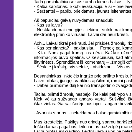
Tada garsiakalbiuose suskambo kimus balsas – lyg
- Kalba kapitonas. Skubi evakuacija. Visi – prie lai
- Seržante! – pabilo, prieidamas, jaunas leitenantas. 
Aš papurčiau galvą nuvydamas snaudulį:
- Kas su laivu?
- Nesklandumai energijos tiekime, sutrikimai kompi
elektroniką praniko virusas. Laivai dar neužkrėsti.
Ach... Laivai tikrai perkrauti. Jei prisidės žmonių, 
- Kas per planeta? – paklausiau. – Fernelę paliko
- Kita. Nors pagal kursą jos nėra. Kažkur užne
informacijos buvo spėtina. O keisčiausia, kad atmo
ištyrinėtos. Sprendžiant iš komentarų – „žmogiško“
- Sėskite į krėslą, prisisekite, - atsidusau. – Visk
Desantininkas linktelėjo ir grįžo prie palikto krėsl
Laivo pilotas, įjungęs variklius apšilimui, ramiai pas
- Dabar priimsime dalį karinio transportinio žvaigždė
Tačiau priimti žmonių nespėjo. Reikalai pakrypo visa
Kiek vėliau sužvango angaro vartai. Sušvilpė iše
išlaisvintas. Garsai išorėje nuslopo – angare beveik
- Avarinis startas, - nekeldamas balso garsiakalbiuo
Mus krestelėjo. Pakilęs nuo grindų, sparnu barkštel
Ieškodamas pagalbos, leitenantas pažvelgė į mane, ka
Laivą pilotas išskraidino. Leidosi lanku vos ne balisti