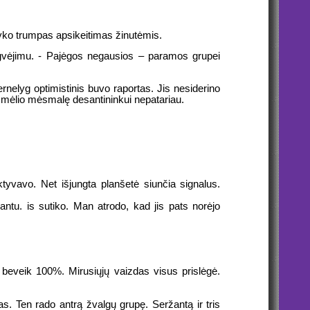
vyko trumpas apsikeitimas žinutėmis.
ngvėjimu. - Pajėgos negausios – paramos grupei
rnelyg optimistinis buvo raportas. Jis nesiderino
į smėlio mėsmalę desantininkui nepatariau.
ktyvavo. Net išjungta planšetė siunčia signalus.
antu. is sutiko. Man atrodo, kad jis pats norėjo
beveik 100%. Mirusiųjų vaizdas visus prislėgė.
as. Ten rado antrą žvalgų grupę. Seržantą ir tris