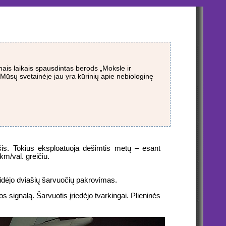
is laikais spausdintas berods „Moksle ir
 Mūsų svetainėje jau yra kūrinių apie nebiologinę
ūšis. Tokius eksploatuoja dešimtis metų – esant
km/val. greičiu.
idėjo dviašių šarvuočių pakrovimas.
 signalą. Šarvuotis įriedėjo tvarkingai. Plieninės