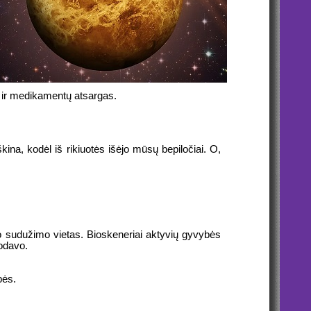
o ir medikamentų atsargas.
ina, kodėl iš rikiuotės išėjo mūsų bepiločiai. O,
kio sudužimo vietas. Bioskeneriai aktyvių gyvybės
uodavo.
bės.