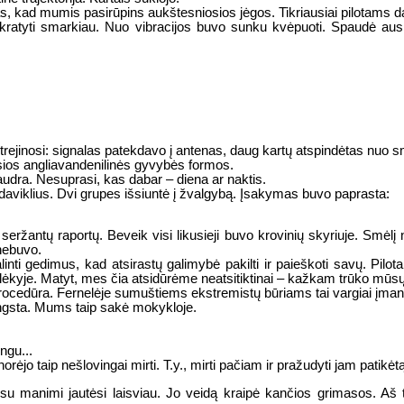
 kad mumis pasirūpins aukštesniosios jėgos. Tikriausiai pilotams dar 
 kratyti smarkiau. Nuo vibracijos buvo sunku kvėpuoti. Spaudė aus
trejinosi: signalas patekdavo į antenas, daug kartų atspindėtas nuo 
ios angliavandenilinės gyvybės formos.
audra. Nesuprasi, kas dabar – diena ar naktis.
 daviklius. Dvi grupes išsiuntė į žvalgybą. Įsakymas buvo paprasta:
 seržantų raportų. Beveik visi likusieji buvo krovinių skyriuje. Smėlį 
 nebuvo.
alinti gedimus, kad atsirastų galimybė pakilti ir paieškoti savų. Pil
dėlėkyje. Matyt, mes čia atsidūrėme neatsitiktinai – kažkam trūko mūs
cedūra. Fernelėje sumuštiems ekstremistų būriams tai vargiai įmano
dingsta. Mums taip sakė mokykloje.
ngu...
orėjo taip nešlovingai mirti. T.y., mirti pačiam ir pražudyti jam patikė
u manimi jautėsi laisviau. Jo veidą kraipė kančios grimasos. Aš 