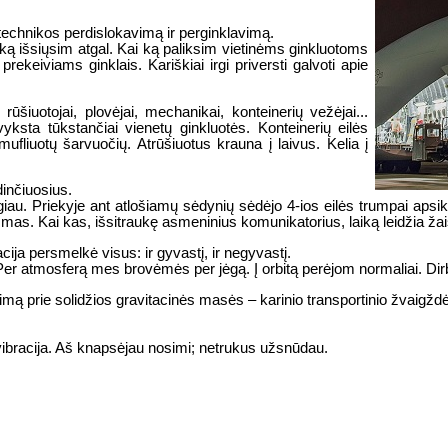
 technikos perdislokavimą ir perginklavimą.
i ką išsiųsim atgal. Kai ką paliksim vietinėms ginkluotoms
ekeiviams ginklais. Kariškiai irgi priversti galvoti apie
šiuotojai, plovėjai, mechanikai, konteinerių vežėjai...
yksta tūkstančiai vienetų ginkluotės. Konteinerių eilės
ufliuotų šarvuočių. Atrūšiuotus krauna į laivus. Kelia į
dinčiuosius.
giau. Priekyje ant atlošiamų sėdynių sėdėjo 4-ios eilės trumpai apsik
mas. Kai kas, išsitraukę asmeninius komunikatorius, laiką leidžia ža
acija persmelkė visus: ir gyvastį, ir negyvastį.
Per atmosferą mes brovėmės per jėgą. Į orbitą perėjom normaliai. Dirbt
mą prie solidžios gravitacinės masės – karinio transportinio žvaigždė
 vibracija. Aš knapsėjau nosimi; netrukus užsnūdau.