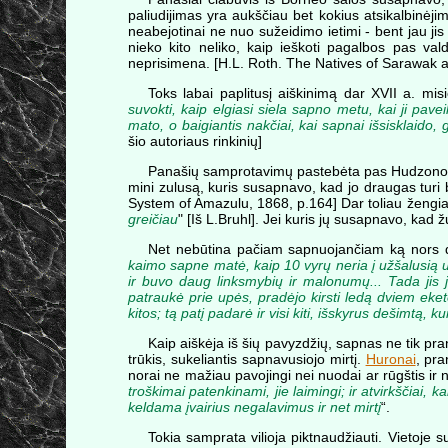
paliudijimas yra aukščiau bet kokius atsikalbinėjim
neabejotinai ne nuo sužeidimo ietimi - bent jau j
nieko kito neliko, kaip ieškoti pagalbos pas val
neprisimena. [H.L. Roth. The Natives of Sarawak an
Toks labai paplitusį aiškinimą dar XVII a. mi
suvokti, kaip elgiasi siela sapno metu, kai ji pave
mato, o baigiantis nakčiai, kai sapnai išsisklaido, g
šio autoriaus rinkinių]
Panašių samprotavimų pastebėta pas Hudzono įlan
mini zulusą, kuris susapnavo, kad jo draugas turi b
System of Amazulu, 1868, p.164] Dar toliau žengi
greičiau
" [Iš L.Bruhl]. Jei kuris jų susapnavo, kad
Net nebūtina pačiam sapnuojančiam ką nors dar
kaimo sapne matė, kaip 10 vyrų neria į užšalusią up
ir buvo daug linksmybių ir malonumų... Tada jis ji
patraukė prie upės, pradėjo kirsti ledą dviem eket
kitos; tą patį padarė ir visi kiti, išskyrus dešimtą, 
Kaip aiškėja iš šių pavyzdžių, sapnas ne tik pran
trūkis, sukeliantis sapnavusiojo mirtį.
Huronai
, pr
norai ne mažiau pavojingi nei nuodai ar rūgštis ir
troškimai patenkinami, jie laimingi; ir atvirkščiai, 
keldama įvairius negalavimus ir net mirtį
“.
Tokia samprata vilioja piktnaudžiauti. Vietoje 