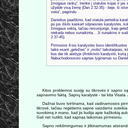
žmogaus rankų“, trenkė į statulos kojas ir jas su
užpildė visą žemę (Dan 2:32-35) - beje, ši isto
vieta“, pagrindu.
Danielius paaiškino, kad statula perteikia kar
po jos iškils kaskart silpnesnės karalystės, kol
žmogaus sėklą, tačiau nesusijungs, kaip geleži
niekada nebus sunaikinta... Ji sunaikins ir sud
2:37-45).
Pirmosios 4-ios karalystės buvo identifikuotos
laikė esant „geležies“ ir „molio“ laikotarpiais, k
bus dar tik ateityje (Antikristo karalystė, kurią
Nabuchodonosoro sapnas lyginamas su Danieliaus
Kitos problemos susiję su tikrovės ir sapno są
sapnavimo faktą. Sapnų karalystė - tai kita Visata. Ar
Dažnai buvo tvirtinama, kad vadinamosios pirmyk
tikrovė, tačiau regėtiems sapne vaizdams suteikia 
suvokimą ir mano, kad jis liudija apie kažkokią aukš
Gali net nutikti, kad sapnas laikomas pirmesniu.
Sapno reikšmingumas ir įtikinamumas atsiranda 