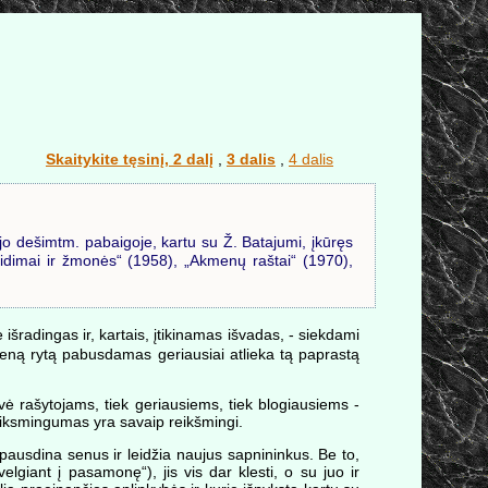
Skaitykite tęsinį, 2 dalį
,
3 dalis
,
4 dalis
jo dešimtm. pabaigoje, kartu su Ž. Batajumi, įkūręs
idimai ir žmonės“ (1958), „Akmenų raštai“ (1970),
rė išradingas ir, kartais, įtikinamas išvadas, - siekdami
vieną rytą pabusdamas geriausiai atlieka tą paprastą
ė rašytojams, tiek geriausiems, tiek blogiausiems -
r veiksmingumas yra savaip reikšmingi.
ebespausdina senus ir leidžia naujus sapnininkus. Be to,
elgiant į pasamonę“), jis vis dar klesti, o su juo ir