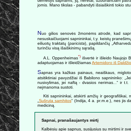
dėmesys sapnams, jų, neretai, užburiančiam patrauk
jomis. Mano tikslas - pabandyti išsiaiškinti tokio st
N
uo gilios senovės žmonėms atrodė, kad sapnai 
nesuskaičiuojami sapnininkai, t.y. keistų pranešimų š
eiliuotų traktatų (
paricista
), papildančių „Atharved
turinčiu visą išaiškinimų sąrašą.
*)
A.L. Oppenheimas
išvertė ir išleido Naujojo 
adaptuojamas ir išleidžiamas
Artemidoro iš Daldži
S
apnas yra kažkas painaus, neaiškaus, migloto. S
atsitiktiniai pavyzdžiai iš Babilono sapnininko: 
nusivylimas, jei naftą - dvasios nerimas...“ ir t.t.
neįmanoma sustoti.
Kiti sapnininkai, atskirti amžių ir geografiškai
„
Sušruta samhitos
“ (Indija, 4 a. pr.m.e.), nes jis
mediciną.
Sapnai, pranašaujantys mirtį
Kalbėsiu apie sapnus, susijusius su mirtimi ir svei