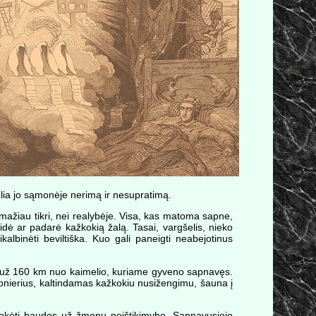
ia jo sąmonėje nerimą ir nesupratimą.
nemažiau tikri, nei realybėje. Visa, kas matoma sapne,
idė ar padarė kažkokią žalą. Tasai, vargšelis, nieko
ikalbinėti beviltiška. Kuo gali paneigti neabejotinus
o už 160 km nuo kaimelio, kuriame gyveno sapnavęs.
isionierius, kaltindamas kažkokiu nusižengimu, šauna į
mokėti baudos už žmonų neištikimybę. Sapnavusiojo