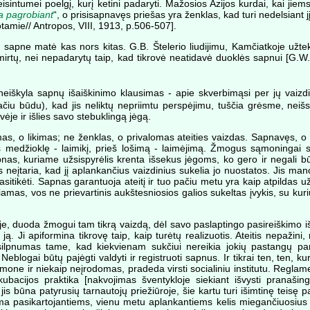
ateisintumei poelgį, kurį ketini padaryti. Mažosios Azijos kurdai, kai j
a pagrobiant
“, o prisisapnavęs priešas yra ženklas, kad turi nedelsiant jį 
otamie// Antropos, VIII, 1913, p.506-507].
 ką sapne matė kas nors kitas. G.B. Štelerio liudijimu, Kamčiatkoje už
numirtų, nei nepadarytų taip, kad tikrovė neatidavė duoklės sapnui [G
a neiškyla sapnų išaiškinimo klausimas - apie skverbimąsi per jų vai
iu pačiu būdu), kad jis neliktų nepriimtu perspėjimu, tuščia grėsme, neiš
vėje ir išlies savo stebuklingą jėgą.
 o likimas; ne ženklas, o privalomas ateities vaizdas. Sapnavęs, o kartu
eš medžioklę - laimikį, prieš lošimą - laimėjimą. Žmogus sąmoningai s
apnas, kuriame užsispyrėlis krenta išsekus jėgoms, ko gero ir negali bū
 neįtaria, kad jį aplankančius vaizdinius sukelia jo nuostatos. Jis mano,
a pasitikėti. Sapnas garantuoja ateitį ir tuo pačiu metu yra kaip atpildas 
as, vos ne prievartinis aukštesniosios galios sukeltas įvykis, su kuriuo
je, duoda žmogui tam tikrą vaizdą, dėl savo paslaptingo pasireiškimo 
už ją. Ji apiformina tikrovę taip, kaip turėtų realizuotis. Ateitis nepa
ilpnumas tame, kad kiekvienam sukčiui nereikia jokių pastangų parei
logai būtų pajėgti valdyti ir registruoti sapnus. Ir tikrai ten, ten, kur
 išmone ir niekaip neįrodomas, pradeda virsti socialiniu institutu. Reg
ubacijos praktika [nakvojimas šventykloje siekiant išvysti pranašingu
s būna patyrusių tarnautojų priežiūroje, šie kartu turi išimtinę teisę pat
ama pasikartojantiems, vienu metu aplankantiems kelis miegančiuosius a