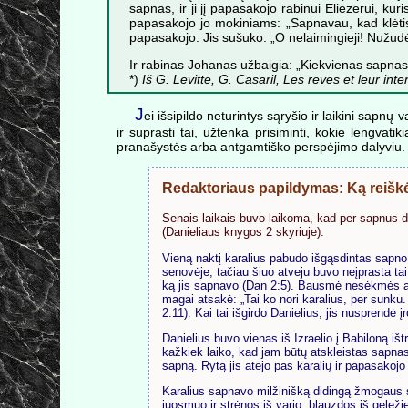
sapnas, ir ji jį papasakojo rabinui Eliezerui, kuri
papasakojo jo mokiniams: „Sapnavau, kad klėtis 
papasakojo. Jis sušuko: „O nelaimingieji! Nužudėte
Ir rabinas Johanas užbaigia: „Kiekvienas sapnas 
*)
Iš G. Levitte, G. Casaril, Les reves et leur in
J
ei išsipildo neturintys sąryšio ir laikini sapnų va
ir suprasti tai, užtenka prisiminti, kokie lengvati
pranašystės arba antgamtiško perspėjimo dalyviu. Įt
Redaktoriaus papildymas: Ką rei
Senais laikais buvo laikoma, kad per sapnus 
(Danieliaus knygos 2 skyriuje).
Vieną naktį karalius pabudo išgąsdintas sapno.
senovėje, tačiau šiuo atveju buvo neįprasta tai
ką jis sapnavo (Dan 2:5). Bausmė nesėkmės atve
magai atsakė: „Tai ko nori karalius, per sunku
2:11). Kai tai išgirdo Danielius, jis nusprendė į
Danielius buvo vienas iš Izraelio į Babiloną i
kažkiek laiko, kad jam būtų atskleistas sapnas,
sapną. Rytą jis atėjo pas karalių ir papasakojo
Karalius sapnavo milžinišką didingą žmogaus sk
juosmuo ir strėnos iš vario, blauzdos iš geleži