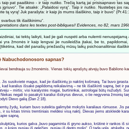
s taip pat paaiškino - ir taip nutiko. Trečią kartą jai prisisapnavo tas sa
įgriuvo“. Tie atsakė: „Palaidosi vyrą“. Taip ir nutiko. Nustebęs jos r
 tą vyrą! Juk parašyta: ir kaip jis mums išaiškino, taip ir buvo“ (Pr.41:
svarbus tik išaiškinimu“.
terpretations dans les textes post-bibliques// Evidences, no 82, mars 196
izdiniai, tai tektų laikyti, kad jie gali nuspėti arba nulemti nenuspėjamą ate
kiai yra žmonės ir kaip lengvai jie nusileidžia įtakai, be to, papildoma
ikėtina, kad dėl panašių priežasčių mūsų laikų psichoanalitiniai išaiški
škė Nabuchodonosoro sapnas?
dievai bendrauja su žmonėmis. Vienas tokių aprašytų atvejų buvo Babilono ka
 Jis susikvietė magus, kad jie išaiškintų jo naktinį košmarą. Tai buvo įprasta
, kad karalius išsakė papildomą reikalavimą – ne tik išaiškinti sapną, bet ir pa
ju – mirtis; visi karalystės magai, burtininkai, astrologai būtų nužudyti. Su
. Niekas negali to pasakyti karaliui išskyrus dievus, o tie negyvena žmonių ta
rodyti Dievo galią (Dan 2:18).
štremtų žydų, kuriam buvo suteikta galimybė mokytis karaliaus rūmuose. Jis p
 ir su kitais trimis tremtiniais meldėsi visą naktį. Dievas jiems atskleidė kara
 apie sapną.
ulptūrą, kurios galva „buvo pagaminta iš gryno aukso, krūtinė ir rankos iš si
es, o kojos pusiau iš geležies, pusiau iš degto molio“. O tada uola, atskelta „n