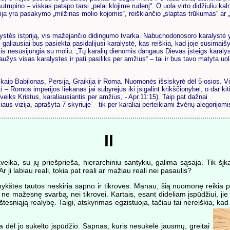
trupino – viskas patapo tarsi „pelai klojime rudenį“. O uola virto didžiuliu kaln
rija yra pasakymo „milžinas molio kojomis“, reiškiančio „slaptas trūkumas“ ar „
alystės istpriją, vis mažėjančio didingumo tvarka. Nabuchodonosoro karalystė 
 galiausiai bus pasiekta pasidalijusi karalystė, kas reiškia, kad joje susimaiš
s nesusijungia su moliu. „Tų karalių dienomis dangaus Dievas įsteigs karalys
aužys visas karalystes ir pati pasiliks per amžius“ – tai ir bus tavo matyta uo
 kaip Babilonas, Persija, Graikija ir Roma. Nuomonės išsiskyrė dėl 5-osios. Vi
iti – Romos imperijos liekanas jai subyrėjus iki įsigalint krikščionybei, o dar kiti
 įveiks Kristus, karaliausiantis per amžius, - Apr.11:15). Taip pat dažnai
 vizija, aprašyta 7 skyriuje – tik per karaliai perteikiami žvėrių alegorijomi
II
veika, su jų priešprieša, hierarchiniu santykiu, galima sąsaja. Tik š
 ji labiau reali, tokia pat reali ar mažiau reali nei pasaulis?
štės tautos neskiria sapno ir tikrovės. Manau, šią nuomonę reikia pati
ne mažesnę svarbą, nei tikrovei. Kartais, esant dideliam įspūdžiui, jie
tesniąją realybę. Taigi, atskyrimas egzistuoja, tačiau tai nereiškia, kad
dėl jo sukelto įspūdžio. Sapnas, kuris nesukėlė jausmų, greitai