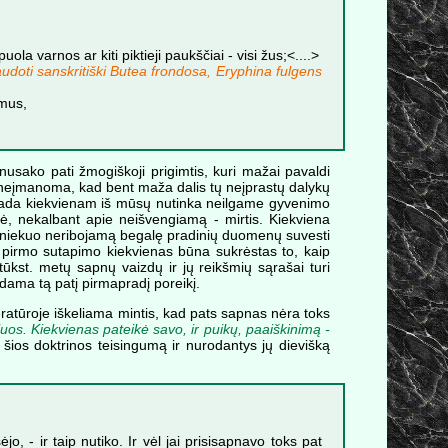
puola varnos ar kiti piktieji paukščiai - visi žus;<....>
udoti sanskritiški Butea frondosa, Eryphina fulgens
imus,
 nusako pati žmogiškoji prigimtis, kuri mažai pavaldi
i neįmanoma, kad bent maža dalis tų neįprastų dalykų
 visada kiekvienam iš mūsų nutinka neilgame gyvenimo
ilė, nekalbant apie neišvengiamą - mirtis. Kiekviena
umu niekuo neribojamą begalę pradinių duomenų suvesti
o pirmo sutapimo kiekvienas būna sukrėstas to, kaip
tūkst. metų sapnų vaizdų ir jų reikšmių sąrašai turi
ndama tą patį pirmapradį poreikį.
ratūroje iškeliama mintis, kad pats sapnas nėra toks
uos. Kiekvienas pateikė savo, ir puikų, paaiškinimą -
ys šios doktrinos teisingumą ir nurodantys jų dievišką
o, - ir taip nutiko. Ir vėl jai prisisapnavo toks pat