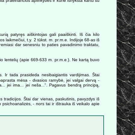
ia praeinančios aplinkybės ir kurie išnyksta kartu su
ą patyręs aiškintojas gali paaiškinti. Iš čia kilo
 laikmečiui, t.y. 2 tūkst. m. pr.m.e. Indijoje 68-as iš
 remiasi dar senesniu to paties pavadinimo traktatu,
io lentelių (apie 669-633 m. pr.m.e.). Ne kartą buvo
. Ir tada prasideda nesibaigiantis vardijimas. Štai
, paprasta mėsa - dvasios ramybė, jei valgai dervą -
a... jei ima... jei neša...“. Pagavus bendrą principą,
 tradicijos. Štai dar vienas, paskutinis, pavyzdys iš
 psichoanalizės, - nors tai ir ištrauka iš veikalo apie