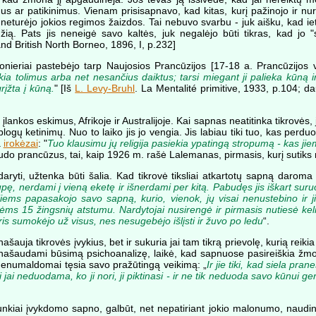
us ar patikinimus. Vienam prisisapnavo, kad kitas, kurį pažinojo ir nuro
is neturėjo jokios regimos žaizdos. Tai nebuvo svarbu - juk aišku, kad
džią. Pats jis neneigė savo kaltės, juk negalėjo būti tikras, kad jo 
d British North Borneo, 1896, I, p.232]
sionieriai pastebėjo tarp Naujosios Prancūzijos [17-18 a. Prancūzijos
ikia tolimus arba net nesančius daiktus; tarsi miegant ji palieka kūną ir
rįžta į kūną.
" [Iš
L. Levy-Bruhl
. La Mentalité primitive, 1933, p.104; 
kos eskimus, Afrikoje ir Australijoje. Kai sapnas neatitinka tikrovės, j
logų ketinimų. Nuo to laiko jis jo vengia. Jis labiau tiki tuo, kas perd
a
irokėzai
: "
Tuo klausimu jų religija pasiekia ypatingą stropumą - kas jiems
 žudo prancūzus, tai, kaip 1926 m. rašė Lalemanas, pirmasis, kurį sutiks
yti, užtenka būti šalia. Kad tikrovė tiksliai atkartotų sapną daroma 
ę, nerdami į vieną eketę ir išnerdami per kitą. Pabudęs jis iškart suruo
ems papasakojo savo sapną, kurio, vienok, jų visai nenustebino ir jie n
ėms 15 žingsnių atstumu. Nardytojai nusirengė ir pirmasis nutiesė kelią
kuris sumokėjo už visus, nes nesugebėjo išlįsti ir žuvo po ledu
“.
ašauja tikrovės įvykius, bet ir sukuria jai tam tikrą prievolę, kurią reiki
anašaudami būsimą psichoanalizę, laikė, kad sapnuose pasireiškia žmog
 nenumaldomai tęsia savo pražūtingą veikimą: „
Ir jie tiki, kad siela pra
kai jai neduodama, ko ji nori, ji piktinasi - ir ne tik neduoda savo kūnui g
sunkiai įvykdomo sapno, galbūt, net nepatiriant jokio malonumo, naudin