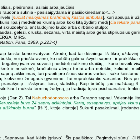
bliais, plėšrūnais, asilais arba jaučiais;
ris raudona suknia - pasišaipydama ir pasišokinėdama;<....>
rvelę [
nuolat nešiojamas brahmanų kastos atributas
], kurį apsupa ir už
kuris lipa į medvilnės krūmą arba kokį kitą žydintį medį [
čia tekste pana
nt skruzdėlyno, ant laidojimo laužo arba dirbtinio stulpo;
udas, geležį, druską, sezamą, virtą maistą arba geria stipriuosius gėr
 SERGA, MIRS.
étation, Paris, 1959, p.223-4]
ip keistai konservatyvus. Atrodo, kad tai dėsninga. Iš tikro, uždavinį
uklo, nei prieštaravimo, ko nebūtų galima išvysti sapne - ir praktiška
ų begalinę įvairovę suvesti į nedidelį nutikimų skaičių, - kurie beveik
sėkmė ir nesėkmė, kraštutiniu atveju turtai arba netektis, kelionė, me
 ir sapnų aiškinimas, turi praeiti pro šiuos siaurus vartus - sako keist
nčių kiekvieno žmogaus gyvenime. Tai nepralošiantis variantas. Nes p
 pranašystę - išskyrus, tiesa, statistiką. Kaip bebūtų, jau maždaug 4 
telkiant mokslo terminų žodyną, jų tradiciją tęsia psichoanalizė, tenki
joje (Dan 2). Tai
Nabuchodonosoro
arba Faraono sapnai. Vėlesnėje lite
Jeruzalėje buvo 24 sapnų aiškintojai. Kartą, susapnavęs, apėjau visus j
a aiškintojo burna
“ [Iš *), kitoje citatoje] Sukurti pasakojimai, įrodant
„Sapnavau, kad klėtis įgriuvo“. Šis paaiškino: „Pagimdysi sūnų“. Ji išėj