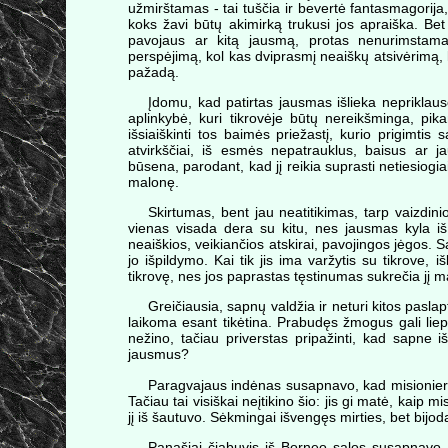
užmirštamas - tai tuščia ir bevertė fantasmagorija,
koks žavi būtų akimirką trukusi jos apraiška. Bet 
pavojaus ar kitą jausmą, protas nenurimstama
perspėjimą, kol kas dviprasmį neaiškų atsivėrimą,
pažadą.
Įdomu, kad patirtas jausmas išlieka nepriklaus
aplinkybė, kuri tikrovėje būtų nereikšminga, pika
išsiaiškinti tos baimės priežastį, kurio prigimtis
atvirkščiai, iš esmės nepatrauklus, baisus ar j
būsena, parodant, kad jį reikia suprasti netiesiogiai 
malonę.
Skirtumas, bent jau neatitikimas, tarp vaizdini
vienas visada dera su kitu, nes jausmas kyla iš
neaiškios, veikiančios atskirai, pavojingos jėgos. S
jo išpildymo. Kai tik jis ima varžytis su tikrove, 
tikrovę, nes jos paprastas tęstinumas sukrečia jį m
Greičiausia, sapnų valdžia ir neturi kitos pasla
laikoma esant tikėtina. Prabudęs žmogus gali liept
nežino, tačiau priverstas pripažinti, kad sapne iš
jausmus?
Paragvajaus indėnas susapnavo, kad misionieri
Tačiau tai visiškai neįtikino šio: jis gi matė, kai
jį iš šautuvo. Sėkmingai išvengęs mirties, bet bij
Panašiai čiabuvis iš Borneo salos susapnavo,