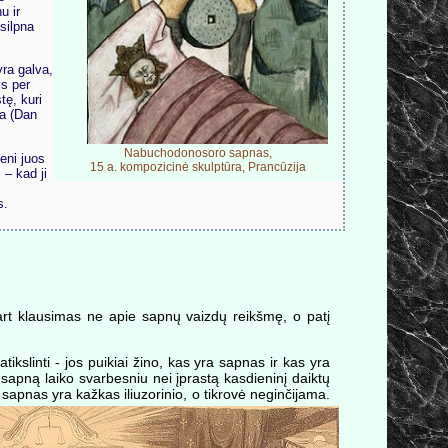
u ir
silpna
yra galva,
ys per
tę, kuri
la (Dan
Nabuchodonosoro sapnas,
eni juos
15 a. kompozicinė skulptūra, Prancūzija
 – kad ji
s.
įkart klausimas ne apie sapnų vaizdų reikšmę, o patį
kslinti - jos puikiai žino, kas yra sapnas ir kas yra
 sapną laiko svarbesniu nei įprastą kasdieninį daiktų
 sapnas yra kažkas iliuzorinio, o tikrovė neginčijama.