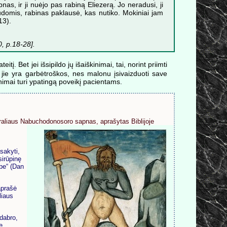
pnas, ir ji nuėjo pas rabiną Eliezerą. Jo neradusi, ji
audomis, rabinas paklausė, kas nutiko. Mokiniai jam
13).
0, p.18-28].
itį. Bet jei išsipildo jų išaiškinimai, tai, norint priimti
i, jie yra garbėtroškos, nes malonu įsivaizduoti save
nimai turi ypatingą poveikį pacientams.
raliaus Nabuchodonosoro sapnas, aprašytas Biblijoje
sakyti,
sirūpinę
rpe“ (Dan
aprašė
liaus
dabro,
e