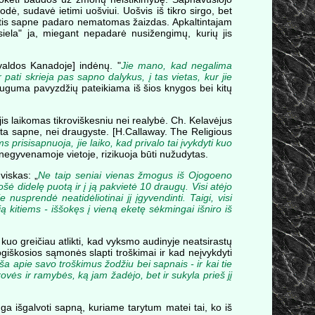
dė, sudavė ietimi uošviui. Uošvis iš tikro sirgo, bet
 ietis sapne padaro nematomas žaizdas. Apkaltintajam
"siela" ja, miegant nepadarė nusižengimų, kurių jis
 valdos Kanadoje] indėnų. "
Jie mano, kad negalima
 pati skrieja pas sapno dalykus, į tas vietas, kur jie
dauguma pavyzdžių pateikiama iš šios knygos bei kitų
is laikomas tikroviškesniu nei realybė. Ch. Kelavėjus
uota sapne, nei draugyste. [H.Callaway. The Religious
 prisisapnuoja, jie laiko, kad privalo tai įvykdyti kuo
 negyvenamoje vietoje, rizikuoja būti nužudytas.
viskas: „
Ne taip seniai vienas žmogus iš Ojogoeno
šė didelę puotą ir į ją pakvietė 10 draugų. Visi atėjo
usprendė neatidėliotinai jį įgyvendinti. Taigi, visi
 kitiems - iššokęs į vieną eketę sėkmingai išniro iš
a kuo greičiau atlikti, kad vyksmo audinyje neatsirastų
iškosios sąmonės slapti troškimai ir kad neįvykdyti
neša apie savo troškimus žodžiu bei sapnais - ir kai tie
erovės ir ramybės, ką jam žadėjo, bet ir sukyla prieš jį
ga išgalvoti sapną, kuriame tarytum matei tai, ko iš