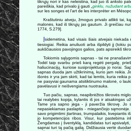
tikrųjų nori ir kas neleistina, kad juo iš anksto p
pareiškia, kad privalo jį gauti „
ginklu, nužudant arb
sur les songes et l'art de les interpréter en Mésop
Kraštutiniu atveju, žmogus privalo atlikti tai,
malonės, kad iš tikrųjų jas gautum. Ji greičiau 
1774, S.279].
Į
sidėmėtina, kad visais šiais atvejais niekad
tiesiogiai. Reikia anuliuoti arba išpildyti jį (tok
aukščiausios pavojingos galios, pats apsireikš tikro
Tokiomis sąlygomis sapnas - tai ne pranašavimas,
Todėl taip svarbu prieš karą regėti pergalę, pri
haliucinacijų, kuriose susiprojektuoja jo norai. S
sapnas duoda jam užtikrinimą, kurio jam reikia. Jis
išorės ir yra jam skirti, kad tai lemtis, kuria reiki
ne pasyviai gaunama atsitiktinumo malonė, o laukiam
pavėlavusi ir neišvengiama nuotrauka.
Tuo pačiu, sapnas, neapibrėžtos tikrovės miglo
tai realybės kopija, kylantis iš jos ir atsakingas 
Tame yra sapno jėga - ji paveržia tikrovę. Jo s
nepasiekiamas paslaptis - miegančiojo sąmonėje. Neb
savo prigimtimi įtartinas, trumpalaikis, kvepiantis
jo kompetencijos ribos. Visur, kur pastebima ink
Žengdamas į šventyklą, kandidatas turi apsivalyti, ji
sapnai turi tą pačią galią. Didžiausia vertė duod