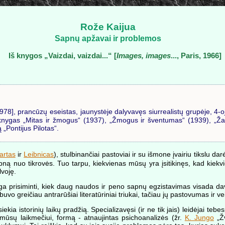
Rože Kaijua
Sapnų apžavai ir problemos
Iš knygos „Vaizdai, vaizdai...“ [
Images, images
..., Paris, 1966]
978], prancūzų eseistas, jaunystėje dalyvavęs siurrealistų grupėje, 4-o
o knygas „Mitas ir žmogus“ (1937), „Žmogus ir šventumas“ (1939), „Ža
„Pontijus Pilotas“.
artas
ir
Leibnicas
), stulbinančiai pastoviai ir su išmone įvairiu tikslu da
apną nuo tikrovės. Tuo tarpu, kiekvienas mūsų yra įsitikinęs, kad kiek
lvoję.
ga prisiminti, kiek daug naudos ir peno sapnų egzistavimas visada dav
i buvo greičiau antrarūšiai literatūriniai triukai, tačiau jų pastovumas i
siekia istorinių laikų pradžią. Specializavęsi (ir ne tik jais) leidėjai t
 mūsų laikmečiui, formą - atnaujintas psichoanalizės (žr.
K. Jungo
„Žv