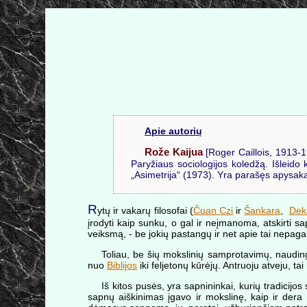
Apie autorių
Rože Kaijua
[Roger Caillois, 1913-1
Paryžiaus sociologijos koledžą. Išleid
„Asimetrija“ (1973). Yra parašęs apysaką 
R
ytų ir vakarų filosofai (
Čuan Czi
ir
Šankara
,
Dek
įrodyti kaip sunku, o gal ir neįmanoma, atskirti s
veiksmą, - be jokių pastangų ir net apie tai nepaga
Toliau, be šių mokslinių samprotavimų, naudin
nuo
Biblijos
iki feljetonų kūrėjų. Antruoju atveju, ta
Iš kitos pusės, yra sapnininkai, kurių tradicijos 
sapnų aiškinimas įgavo ir mokslinę, kaip ir dera