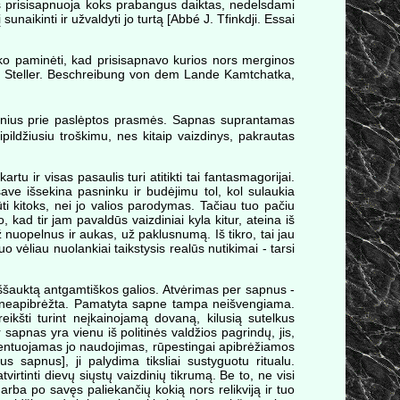
iems prisisapnuoja koks prabangus daiktas, nedelsdami
sunaikinti ir užvaldyti jo turtą [Abbé J. Tfinkdji. Essai
teko paminėti, kad prisisapnavo kurios nors merginos
.W. Steller. Beschreibung von dem Lande Kamtchatka,
zdinius prie paslėptos prasmės. Sapnas suprantamas
sipildžiusiu troškimu, nes kitaip vaizdinys, pakrautas
 ir visas pasaulis turi atitikti tai fantasmagorijai.
ave išsekina pasninku ir budėjimu tol, kol sulaukia
ti kitoks, nei jo valios parodymas. Tačiau tuo pačiu
 kad tir jam pavaldūs vaizdiniai kyla kitur, ateina iš
už nuopelnus ir aukas, už paklusnumą. Iš tikro, tai jau
 vėliau nuolankiai taikstysis realūs nutikimai - tarsi
iššauktą antgamtiškos galios. Atvėrimas per sapnus -
žini, neapibrėžta. Pamatyta sapne tampa neišvengiama.
kšti turint neįkainojamą dovaną, kilusią sutelkus
 sapnas yra vienu iš politinės valdžios pagrindų, jis,
lamentuojamas jo naudojimas, rūpestingai apibrėžiamos
s sapnus], ji palydima tiksliai sustyguotu ritualu.
virtinti dievų siųstų vaizdinių tikrumą. Be to, ne visi
rba po savęs paliekančių kokią nors relikviją ir tuo