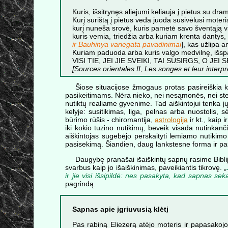
Kuris, išsitrynęs aliejumi keliauja į pietus su dram
Kurį surištą į pietus veda juoda susivėlusi mote
kurį nuneša srovė, kuris pametė savo šventąją vi
kuris vemia, triedžia arba kuriam krenta dantys, 
ir Bauhinya variegata pavadinimai
], kas užlipa a
Kuriam paduoda arba kuris valgo medvilnę, išspa
VISI TIE, JEI JIE SVEIKI, TAI SUSIRGS, O JEI
[Sources orientales II, Les songes et leur interpr
Šiose situacijose žmogaus protas pasireiškia ka
pasikeitimams. Nėra nieko, nei nesąmonės, nei steb
nutiktų realiame gyvenime. Tad aiškintojui tenka j
kelyje: susitikimas, liga, pelnas arba nuostolis, 
būrimo rūšis - chiromantija,
astrologija
ir kt., kaip
iki kokio tuzino nutikimų, beveik visada nutinka
aiškintojas sugebėjo perskaityti lemiamo nutikimo
pasisekimą. Šiandien, daug lankstesne forma ir pasi
Daugybę pranašai išaiškintų sapnų rasime Bibli
svarbus kaip jo išaiškinimas, paveikiantis tikrovę. „
ir jie visi išsipildė: nes pasakyta, kad sapnas sek
pagrindą.
Sapnas apie įgriuvusią klėtį
Pas rabiną Eliezerą atėjo moteris ir papasakojo: 